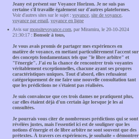
Jeany est présent sur Voyance Horizon. Je ne suis pas
certaine s'il travaille également sur d'autres plateformes.
Voir d'autres sites sur le sujet :
voyance
,
site de voyance
,
voyance par email
,
voyance en ligne
Avis sur
monsitevoyance.com
, par Miramira, le 20-10-2024
21:30:17 :
Bonsoir à tous,
Je vous avais promis de partager mes expériences en
matière de voyance, en mettant particulièrement l'accent sur
des concepts fondamentaux tels que "le libre arbitre" et
"l'énergie". J'ai eu la chance de rencontrer trois voyantes
véritablement exceptionnelles, chacune ayant ses propres
caractéristiques uniques. Tout d'abord, elles refusaient
catégoriquement de me faire une nouvelle consultation tant
que les prédictions ne s'étaient pas réalisées.
Je suis convaincue que ces trois dames ne pratiquent plus,
car elles étaient déjà d'un certain âge lorsque je les ai
consultées.
Je pourrais vous citer de nombreuses prédictions qui se sont
révélées justes, mais l'essentiel ici est de souligner que les
notions d'énergie et de libre arbitre ne sont souvent que des
prétextes. À travers ces expériences, je souhaite « démontrer