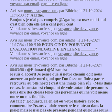
voyance par email
,
voyance en ligne
Avis sur
monsitevoyance.com
, par Bibiche, le 21-10-2024
11:46:33 :
@Agathe,
Bonjour, je n'ai pas compris @Agathe, excusez moi ? oui
c'est bien cela elle est à cent pour cent
Voir d'autres sites sur le sujet :
voyance
,
site de voyance
,
voyance par email
,
voyance en ligne
Avis sur
monsitevoyance.com
, par agathe, le 21-10-2024
11:17:54 :
100 /100 POUR CINDY POURTANT
EVALUATION NEGATIVE EN LIGNE ,,,,,,,,,,,,,,?
Voir d'autres sites sur le sujet :
voyance
,
site de voyance
,
voyance par email
,
voyance en ligne
Avis sur
monsitevoyance.com
, par Bibiche, le 21-10-2024
00:03:50 :
@Edouard @Miramira
je suis d'accord Je pense que si notre chemin doit nous
amener au pole nord quoi que l'on fasse on finira par se
retrouver au plle nord ( c'est une image bien sûr ) Mais dans
ce cas, le constat est choquant de voir autant de personnes
nous dire des choses folles des personnes qui ne voit même
notre ou nos finalités
Au fait @Edouard, ca en est où votre histoire avec le
commentaire ?(sans vouloir remettre le couteau dans la
plaie) mais je n'ai pas été présente pendant quelques jours