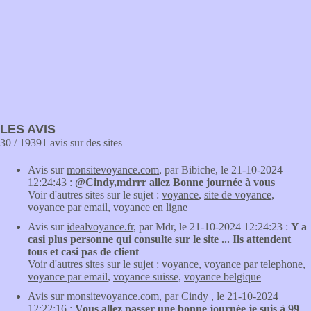
LES AVIS
30 / 19391 avis sur des sites
Avis sur
monsitevoyance.com
, par Bibiche, le 21-10-2024
12:24:43 :
@Cindy,mdrrr allez Bonne journée à vous
Voir d'autres sites sur le sujet :
voyance
,
site de voyance
,
voyance par email
,
voyance en ligne
Avis sur
idealvoyance.fr
, par Mdr, le 21-10-2024 12:24:23 :
Y a
casi plus personne qui consulte sur le site ... Ils attendent
tous et casi pas de client
Voir d'autres sites sur le sujet :
voyance
,
voyance par telephone
,
voyance par email
,
voyance suisse
,
voyance belgique
Avis sur
monsitevoyance.com
, par Cindy , le 21-10-2024
12:22:16 :
Vous allez passer une bonne journée je suis à 99