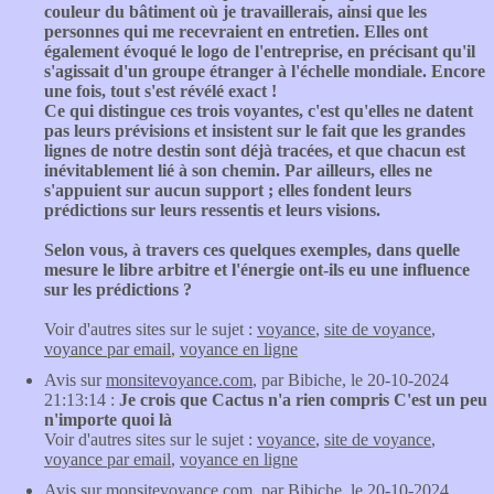
couleur du bâtiment où je travaillerais, ainsi que les
personnes qui me recevraient en entretien. Elles ont
également évoqué le logo de l'entreprise, en précisant qu'il
s'agissait d'un groupe étranger à l'échelle mondiale. Encore
une fois, tout s'est révélé exact !
Ce qui distingue ces trois voyantes, c'est qu'elles ne datent
pas leurs prévisions et insistent sur le fait que les grandes
lignes de notre destin sont déjà tracées, et que chacun est
inévitablement lié à son chemin. Par ailleurs, elles ne
s'appuient sur aucun support ; elles fondent leurs
prédictions sur leurs ressentis et leurs visions.
Selon vous, à travers ces quelques exemples, dans quelle
mesure le libre arbitre et l'énergie ont-ils eu une influence
sur les prédictions ?
Voir d'autres sites sur le sujet :
voyance
,
site de voyance
,
voyance par email
,
voyance en ligne
Avis sur
monsitevoyance.com
, par Bibiche, le 20-10-2024
21:13:14 :
Je crois que Cactus n'a rien compris C'est un peu
n'importe quoi là
Voir d'autres sites sur le sujet :
voyance
,
site de voyance
,
voyance par email
,
voyance en ligne
Avis sur
monsitevoyance.com
, par Bibiche, le 20-10-2024