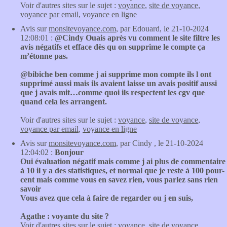
Voir d'autres sites sur le sujet :
voyance
,
site de voyance
,
voyance par email
,
voyance en ligne
Avis sur
monsitevoyance.com
, par Edouard, le 21-10-2024
12:08:01 :
@Cindy Ouais après vu comment le site filtre les
avis négatifs et efface dès qu on supprime le compte ça
m’étonne pas.
@bibiche ben comme j ai supprime mon compte ils l ont
supprimé aussi mais ils avaient laisse un avais positif aussi
que j avais mit…comme quoi ils respectent les cgv que
quand cela les arrangent.
Voir d'autres sites sur le sujet :
voyance
,
site de voyance
,
voyance par email
,
voyance en ligne
Avis sur
monsitevoyance.com
, par Cindy , le 21-10-2024
12:04:02 :
Bonjour
Oui évaluation négatif mais comme j ai plus de commentaire
à 10 il y a des statistiques, et normal que je reste à 100 pour-
cent mais comme vous en savez rien, vous parlez sans rien
savoir
Vous avez que cela à faire de regarder ou j en suis,
Agathe : voyante du site ?
Voir d'autres sites sur le sujet :
voyance
,
site de voyance
,