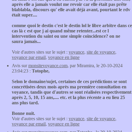
après elle a jamais voulut me revoir car elle était pas prête
blablabla, discours qu' elle avait déjà avant, pourtant le rdv
était super....
comme quoi le destin c'est le destin lol le libre arbitre dans ce
cas là c est que j ai quand même retenter...est ce l
intervention du saint ou une simple coincidence? on ne
saura jamais...
Voir d'autres sites sur le sujet :
voyance
,
site de voyance
,
voyance par email
,
voyance en ligne
Avis sur
monsitevoyance.com
, par Miramira, le 20-10-2024
23:04:23 :
Totophe,
Selon le domaine/sujet, certaines de ces prédictions se sont
concrétisées deux mois après ma première consultation en
voyance, tandis que d'autres se sont réalisées respectivement
après 2, 5, 10, 15 ans,.... etc. et la plus récente a eu lieu 25
ans plus tard.
Bonne nuit.
Voir d'autres sites sur le sujet :
voyance
,
site de voyance
,
voyance par email
,
voyance en ligne