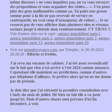
même discours « ne vous inquiétez pas, on va vous envoyer
des propositions et vous organiser des visites… ». J’en peux
plus des gens malhonnêtes comme ça. Tu paies une grosse
somme pour à la fin ne pas recevoir de service en
contrepartie, un vrai coup d’arnaqueur, de voleur… Je ne
cesserai pas de vous afficher dans plusieurs sites et réseaux
sociaux jusqu’à obtenir mon remboursement. J’Y TIENS !!
Voir d'autres sites sur le sujet :
agence immobiliere paris 1
,
agence immobiliere paris 2
,
agence immobiliere paris 3
,
agence
immobiliere paris 13
,
agence immobiliere paris 19
Avis sur
monsitevoyance.com
, par Totophe , le 20-10-2024
20:28:30 :
Bibiche et freddo,
J'ai revu ma voyante de cabinet. J'ai été assez revendicatif
sur le fait que rien n'est arrivé à l'été 2024 comme annoncé.
Cependant elle maintient ses prédictions, comme d'autres
par téléphone d'ailleurs. Je préfère alors qu'on ne me donne
pas de période.
Je dois dire que j'ai réécouté la première consultation avec
Cindy du mois de juillet. Hé bien en fait elle a vu juste
jusqu'ici. Mais d'autres choses sont prévues d'ici fin
décembre, à voir.