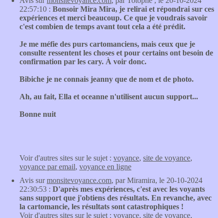
Avis sur
monsitevoyance.com
, par Totophe , le 20-10-2024
22:57:10 :
Bonsoir Mira Mira, je relirai et répondrai sur ces
expériences et merci beaucoup. Ce que je voudrais savoir
c'est combien de temps avant tout cela a été prédit.
Je me méfie des purs cartomanciens, mais ceux que je
consulte ressentent les choses et pour certains ont besoin de
confirmation par les cary. À voir donc.
Bibiche je ne connais jeanny que de nom et de photo.
Ah, au fait, Ella et oceanne n'utilisent aucun support...
Bonne nuit
Voir d'autres sites sur le sujet :
voyance
,
site de voyance
,
voyance par email
,
voyance en ligne
Avis sur
monsitevoyance.com
, par Miramira, le 20-10-2024
22:30:53 :
D'après mes expériences, c'est avec les voyants
sans support que j'obtiens des résultats. En revanche, avec
la cartomancie, les résultats sont catastrophiques !
Voir d'autres sites sur le sujet :
voyance
,
site de voyance
,