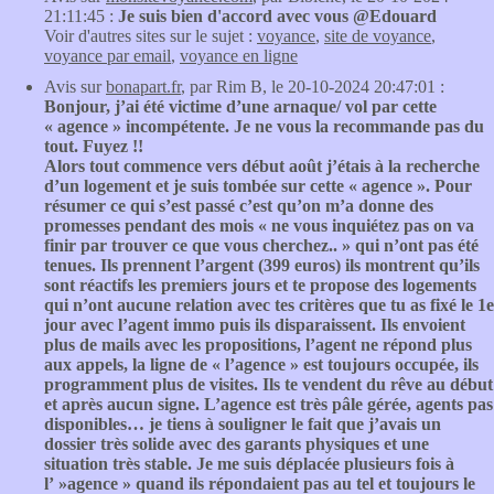
21:11:45 :
Je suis bien d'accord avec vous @Edouard
Voir d'autres sites sur le sujet :
voyance
,
site de voyance
,
voyance par email
,
voyance en ligne
Avis sur
bonapart.fr
, par Rim B, le 20-10-2024 20:47:01 :
Bonjour, j’ai été victime d’une arnaque/ vol par cette
« agence » incompétente. Je ne vous la recommande pas du
tout. Fuyez !!
Alors tout commence vers début août j’étais à la recherche
d’un logement et je suis tombée sur cette « agence ». Pour
résumer ce qui s’est passé c’est qu’on m’a donne des
promesses pendant des mois « ne vous inquiétez pas on va
finir par trouver ce que vous cherchez.. » qui n’ont pas été
tenues. Ils prennent l’argent (399 euros) ils montrent qu’ils
sont réactifs les premiers jours et te propose des logements
qui n’ont aucune relation avec tes critères que tu as fixé le 1e
jour avec l’agent immo puis ils disparaissent. Ils envoient
plus de mails avec les propositions, l’agent ne répond plus
aux appels, la ligne de « l’agence » est toujours occupée, ils
programment plus de visites. Ils te vendent du rêve au début
et après aucun signe. L’agence est très pâle gérée, agents pas
disponibles… je tiens à souligner le fait que j’avais un
dossier très solide avec des garants physiques et une
situation très stable. Je me suis déplacée plusieurs fois à
l’ »agence » quand ils répondaient pas au tel et toujours le