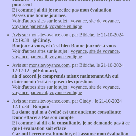
pour-cent
Et comme j ai dit je ne retire pas mon évaluation.
Passez une bonne journée.
Voir d'autres sites sur le sujet :
voyance
,
site de voyance
,
voyance par email
,
voyance en ligne
Avis sur
monsitevoyance.com
, par Bibiche, le 21-10-2024
12:19:38 :
@Cindy,
Bonjour à vous, et c'est bien Bonne journée à vous
Voir d'autres sites sur le sujet :
voyance
,
site de voyance
,
voyance par email
,
voyance en ligne
Avis sur
monsitevoyance.com
, par Bibiche, le 21-10-2024
12:17:12 :
@Edouard,
ah d'accord je comprends mieux maintenant Ah oui
clairement c'est à se poser des questions
Voir d'autres sites sur le sujet :
voyance
,
site de voyance
,
voyance par email
,
voyance en ligne
Avis sur
monsitevoyance.com
, par Cindy , le 21-10-2024
12:15:34 :
Bonjour
La dame qui m a évolué est une ancienne consultante
Donc effacera Pas son compte
Et comme j ai dit a la consultante, je ne demande pas à ce
que l évaluation soit effacé
Car oui l erreur est humaine, et j assume mon évaluation.