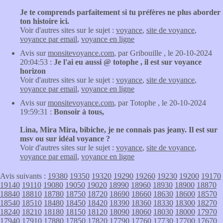
Je te comprends parfaitement si tu préfères ne plus aborder
ton histoire ici.
Voir d'autres sites sur le sujet :
voyance
,
site de voyance
,
voyance par email
,
voyance en ligne
Avis sur
monsitevoyance.com
, par Gribouille , le 20-10-2024
20:04:53 :
Je l'ai eu aussi @ totophe , il est sur voyance
horizon
Voir d'autres sites sur le sujet :
voyance
,
site de voyance
,
voyance par email
,
voyance en ligne
Avis sur
monsitevoyance.com
, par Totophe , le 20-10-2024
19:59:31 :
Bonsoir à tous,
Lina, Mira Mira, bibiche, je ne connais pas jeany. Il est sur
msv ou sur idéal voyance ?
Voir d'autres sites sur le sujet :
voyance
,
site de voyance
,
voyance par email
,
voyance en ligne
Avis suivants :
19380
19350
19320
19290
19260
19230
19200
19170
19140
19110
19080
19050
19020
18990
18960
18930
18900
18870
18840
18810
18780
18750
18720
18690
18660
18630
18600
18570
18540
18510
18480
18450
18420
18390
18360
18330
18300
18270
18240
18210
18180
18150
18120
18090
18060
18030
18000
17970
17940
17910
17880
17850
17820
17790
17760
17730
17700
17670