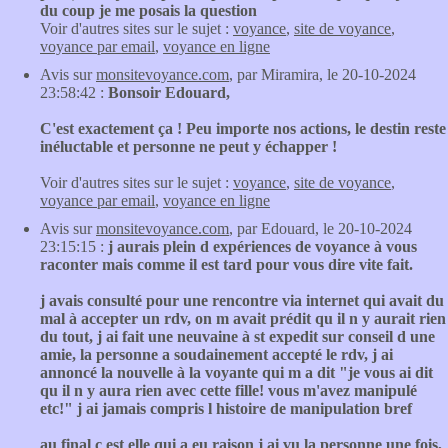
du coup je me posais la question
Voir d'autres sites sur le sujet :
voyance
,
site de voyance
,
voyance par email
,
voyance en ligne
Avis sur
monsitevoyance.com
, par Miramira, le 20-10-2024
23:58:42 :
Bonsoir Edouard,
C'est exactement ça ! Peu importe nos actions, le destin reste
inéluctable et personne ne peut y échapper !
Voir d'autres sites sur le sujet :
voyance
,
site de voyance
,
voyance par email
,
voyance en ligne
Avis sur
monsitevoyance.com
, par Edouard, le 20-10-2024
23:15:15 :
j aurais plein d expériences de voyance à vous
raconter mais comme il est tard pour vous dire vite fait.
j avais consulté pour une rencontre via internet qui avait du
mal à accepter un rdv, on m avait prédit qu il n y aurait rien
du tout, j ai fait une neuvaine à st expedit sur conseil d une
amie, la personne a soudainement accepté le rdv, j ai
annoncé la nouvelle à la voyante qui m a dit "je vous ai dit
qu il n y aura rien avec cette fille! vous m'avez manipulé
etc!" j ai jamais compris l histoire de manipulation bref
au final c est elle qui a eu raison j ai vu la personne une fois,