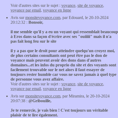
Voir d'autres sites sur le sujet :
voyance
,
site de voyance
,
voyance par email
,
voyance en ligne
Avis sur
monsitevoyance.com
, par Edouard, le 20-10-2024
20:12:32 :
Bonsoir,
il me semble qu'il y a eu un voyant qui ressemblait beaucoup
à Eros dans sa façon d'écrire avec ses "ouiiiii" mais il n'a
pas fait long feu sur le site
il y a pas que le droit pour atteindre quelqu'un croyez moi,
de plus certains consultants ont peut être pas le don de
voyance mais peuvent avoir des dons dans d'autres
domaines...et les infos du proprio du site et des voyants sont
facilement trouvable sur le net alors il faut essayer de
toujours rester humble car vous ne savez jamais à quel type
de personne vous avez affaire.
Voir d'autres sites sur le sujet :
voyance
,
site de voyance
,
voyance par email
,
voyance en ligne
Avis sur
monsitevoyance.com
, par Miramira, le 20-10-2024
20:07:38 :
@Gribouille,
Je te remercie, je vais bien ! C'est toujours un véritable
plaisir de te lire également.