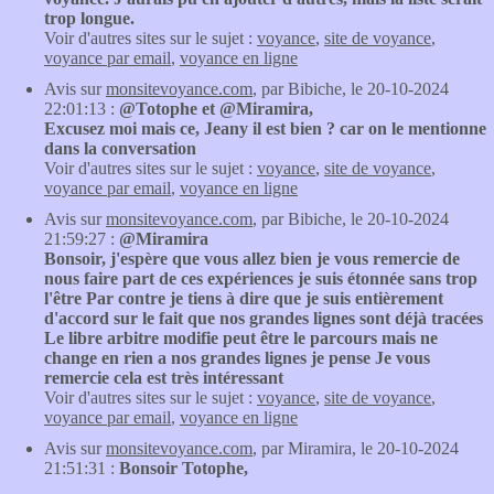
trop longue.
Voir d'autres sites sur le sujet :
voyance
,
site de voyance
,
voyance par email
,
voyance en ligne
Avis sur
monsitevoyance.com
, par Bibiche, le 20-10-2024
22:01:13 :
@Totophe et @Miramira,
Excusez moi mais ce, Jeany il est bien ? car on le mentionne
dans la conversation
Voir d'autres sites sur le sujet :
voyance
,
site de voyance
,
voyance par email
,
voyance en ligne
Avis sur
monsitevoyance.com
, par Bibiche, le 20-10-2024
21:59:27 :
@Miramira
Bonsoir, j'espère que vous allez bien je vous remercie de
nous faire part de ces expériences je suis étonnée sans trop
l'être Par contre je tiens à dire que je suis entièrement
d'accord sur le fait que nos grandes lignes sont déjà tracées
Le libre arbitre modifie peut être le parcours mais ne
change en rien a nos grandes lignes je pense Je vous
remercie cela est très intéressant
Voir d'autres sites sur le sujet :
voyance
,
site de voyance
,
voyance par email
,
voyance en ligne
Avis sur
monsitevoyance.com
, par Miramira, le 20-10-2024
21:51:31 :
Bonsoir Totophe,