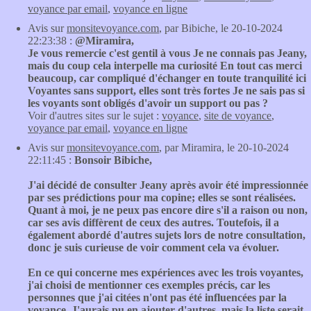
voyance par email
,
voyance en ligne
Avis sur
monsitevoyance.com
, par Bibiche, le 20-10-2024
22:23:38 :
@Miramira,
Je vous remercie c'est gentil à vous Je ne connais pas Jeany,
mais du coup cela interpelle ma curiosité En tout cas merci
beaucoup, car compliqué d'échanger en toute tranquilité ici
Voyantes sans support, elles sont très fortes Je ne sais pas si
les voyants sont obligés d'avoir un support ou pas ?
Voir d'autres sites sur le sujet :
voyance
,
site de voyance
,
voyance par email
,
voyance en ligne
Avis sur
monsitevoyance.com
, par Miramira, le 20-10-2024
22:11:45 :
Bonsoir Bibiche,
J'ai décidé de consulter Jeany après avoir été impressionnée
par ses prédictions pour ma copine; elles se sont réalisées.
Quant à moi, je ne peux pas encore dire s'il a raison ou non,
car ses avis diffèrent de ceux des autres. Toutefois, il a
également abordé d'autres sujets lors de notre consultation,
donc je suis curieuse de voir comment cela va évoluer.
En ce qui concerne mes expériences avec les trois voyantes,
j'ai choisi de mentionner ces exemples précis, car les
personnes que j'ai citées n'ont pas été influencées par la
voyance. J'aurais pu en ajouter d'autres, mais la liste serait