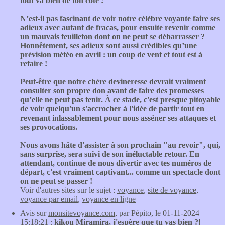
tout va bien de ton côté !
N’est-il pas fascinant de voir notre célèbre voyante faire ses
adieux avec autant de fracas, pour ensuite revenir comme
un mauvais feuilleton dont on ne peut se débarrasser ?
Honnêtement, ses adieux sont aussi crédibles qu’une
prévision météo en avril : un coup de vent et tout est à
refaire !
Peut-être que notre chère devineresse devrait vraiment
consulter son propre don avant de faire des promesses
qu’elle ne peut pas tenir. À ce stade, c'est presque pitoyable
de voir quelqu'un s'accrocher à l'idée de partir tout en
revenant inlassablement pour nous asséner ses attaques et
ses provocations.
Nous avons hâte d'assister à son prochain "au revoir", qui,
sans surprise, sera suivi de son inéluctable retour. En
attendant, continue de nous divertir avec tes numéros de
départ, c'est vraiment captivant... comme un spectacle dont
on ne peut se passer !
Voir d'autres sites sur le sujet :
voyance
,
site de voyance
,
voyance par email
,
voyance en ligne
Avis sur
monsitevoyance.com
, par Pépito, le 01-11-2024
15:18:21 :
kikou Miramira, j'espère que tu vas bien ?!