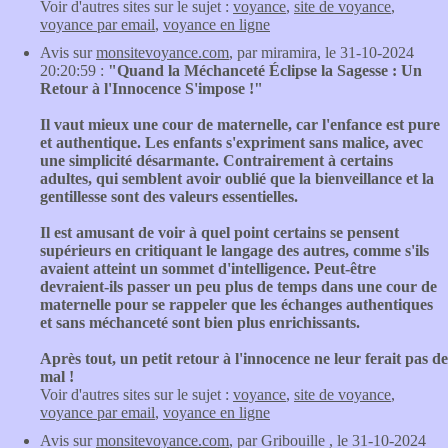
Voir d'autres sites sur le sujet :
voyance
,
site de voyance
,
voyance par email
,
voyance en ligne
Avis sur
monsitevoyance.com
, par miramira, le 31-10-2024
20:20:59 :
"Quand la Méchanceté Éclipse la Sagesse : Un
Retour à l'Innocence S'impose !"
Il vaut mieux une cour de maternelle, car l'enfance est pure
et authentique. Les enfants s'expriment sans malice, avec
une simplicité désarmante. Contrairement à certains
adultes, qui semblent avoir oublié que la bienveillance et la
gentillesse sont des valeurs essentielles.
Il est amusant de voir à quel point certains se pensent
supérieurs en critiquant le langage des autres, comme s'ils
avaient atteint un sommet d'intelligence. Peut-être
devraient-ils passer un peu plus de temps dans une cour de
maternelle pour se rappeler que les échanges authentiques
et sans méchanceté sont bien plus enrichissants.
Après tout, un petit retour à l'innocence ne leur ferait pas de
mal !
Voir d'autres sites sur le sujet :
voyance
,
site de voyance
,
voyance par email
,
voyance en ligne
Avis sur
monsitevoyance.com
, par Gribouille , le 31-10-2024