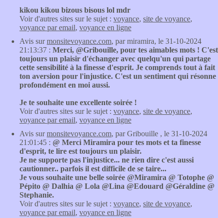
kikou kikou bizous bisous lol mdr
Voir d'autres sites sur le sujet :
voyance
,
site de voyance
,
voyance par email
,
voyance en ligne
Avis sur
monsitevoyance.com
, par miramira, le 31-10-2024
21:13:37 :
Merci, @Gribouille, pour tes aimables mots ! C'est
toujours un plaisir d'échanger avec quelqu'un qui partage
cette sensibilité à la finesse d'esprit. Je comprends tout à fait
ton aversion pour l'injustice. C'est un sentiment qui résonne
profondément en moi aussi.
Je te souhaite une excellente soirée !
Voir d'autres sites sur le sujet :
voyance
,
site de voyance
,
voyance par email
,
voyance en ligne
Avis sur
monsitevoyance.com
, par Gribouille , le 31-10-2024
21:01:45 :
@ Merci Miramira pour tes mots et ta finesse
d'esprit, te lire est toujours un plaisir.
Je ne supporte pas l'injustice... ne rien dire c'est aussi
cautionner.. parfois il est difficile de se taire...
Je vous souhaite une belle soirée @Miramira @ Totophe @
Pépito @ Dalhia @ Lola @Lina @Edouard @Géraldine @
Stephanie.
Voir d'autres sites sur le sujet :
voyance
,
site de voyance
,
voyance par email
,
voyance en ligne