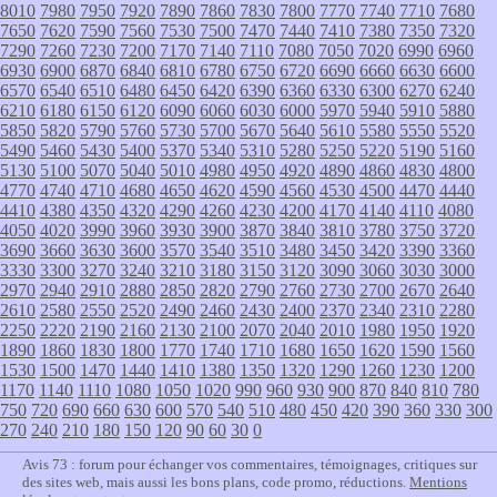
8010
7980
7950
7920
7890
7860
7830
7800
7770
7740
7710
7680
7650
7620
7590
7560
7530
7500
7470
7440
7410
7380
7350
7320
7290
7260
7230
7200
7170
7140
7110
7080
7050
7020
6990
6960
6930
6900
6870
6840
6810
6780
6750
6720
6690
6660
6630
6600
6570
6540
6510
6480
6450
6420
6390
6360
6330
6300
6270
6240
6210
6180
6150
6120
6090
6060
6030
6000
5970
5940
5910
5880
5850
5820
5790
5760
5730
5700
5670
5640
5610
5580
5550
5520
5490
5460
5430
5400
5370
5340
5310
5280
5250
5220
5190
5160
5130
5100
5070
5040
5010
4980
4950
4920
4890
4860
4830
4800
4770
4740
4710
4680
4650
4620
4590
4560
4530
4500
4470
4440
4410
4380
4350
4320
4290
4260
4230
4200
4170
4140
4110
4080
4050
4020
3990
3960
3930
3900
3870
3840
3810
3780
3750
3720
3690
3660
3630
3600
3570
3540
3510
3480
3450
3420
3390
3360
3330
3300
3270
3240
3210
3180
3150
3120
3090
3060
3030
3000
2970
2940
2910
2880
2850
2820
2790
2760
2730
2700
2670
2640
2610
2580
2550
2520
2490
2460
2430
2400
2370
2340
2310
2280
2250
2220
2190
2160
2130
2100
2070
2040
2010
1980
1950
1920
1890
1860
1830
1800
1770
1740
1710
1680
1650
1620
1590
1560
1530
1500
1470
1440
1410
1380
1350
1320
1290
1260
1230
1200
1170
1140
1110
1080
1050
1020
990
960
930
900
870
840
810
780
750
720
690
660
630
600
570
540
510
480
450
420
390
360
330
300
270
240
210
180
150
120
90
60
30
0
Avis 73 : forum pour échanger vos commentaires, témoignages, critiques sur
des sites web, mais aussi les bons plans, code promo, réductions.
Mentions