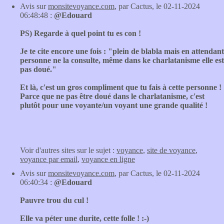
Avis sur
monsitevoyance.com
, par Cactus, le 02-11-2024
06:48:48 :
@Edouard
PS) Regarde à quel point tu es con !
Je te cite encore une fois : "plein de blabla mais en attendant
personne ne la consulte, même dans ke charlatanisme elle est
pas doué."
Et là, c'est un gros compliment que tu fais à cette personne !
Parce que ne pas être doué dans le charlatanisme, c'est
plutôt pour une voyante/un voyant une grande qualité !
Voir d'autres sites sur le sujet :
voyance
,
site de voyance
,
voyance par email
,
voyance en ligne
Avis sur
monsitevoyance.com
, par Cactus, le 02-11-2024
06:40:34 :
@Edouard
Pauvre trou du cul !
Elle va péter une durite, cette folle ! :-)