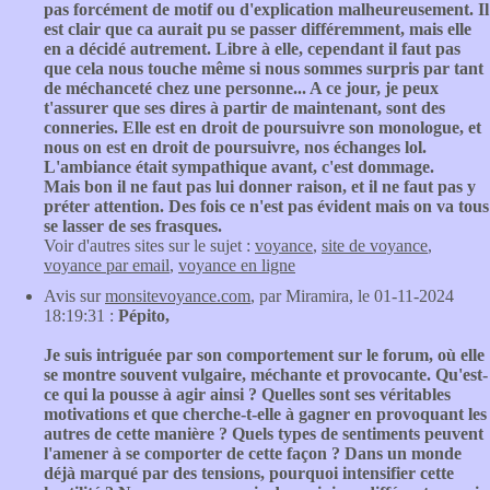
pas forcément de motif ou d'explication malheureusement. Il
est clair que ca aurait pu se passer différemment, mais elle
en a décidé autrement. Libre à elle, cependant il faut pas
que cela nous touche même si nous sommes surpris par tant
de méchanceté chez une personne... A ce jour, je peux
t'assurer que ses dires à partir de maintenant, sont des
conneries. Elle est en droit de poursuivre son monologue, et
nous on est en droit de poursuivre, nos échanges lol.
L'ambiance était sympathique avant, c'est dommage.
Mais bon il ne faut pas lui donner raison, et il ne faut pas y
préter attention. Des fois ce n'est pas évident mais on va tous
se lasser de ses frasques.
Voir d'autres sites sur le sujet :
voyance
,
site de voyance
,
voyance par email
,
voyance en ligne
Avis sur
monsitevoyance.com
, par Miramira, le 01-11-2024
18:19:31 :
Pépito,
Je suis intriguée par son comportement sur le forum, où elle
se montre souvent vulgaire, méchante et provocante. Qu'est-
ce qui la pousse à agir ainsi ? Quelles sont ses véritables
motivations et que cherche-t-elle à gagner en provoquant les
autres de cette manière ? Quels types de sentiments peuvent
l'amener à se comporter de cette façon ? Dans un monde
déjà marqué par des tensions, pourquoi intensifier cette