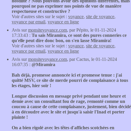
hostilité ? Nous pouvons avoir des opinions différentes, mais
pourquoi ne pas exprimer nos points de vue de manière
respectueuse et constructive ?
Voir d'autres sites sur le sujet :
voyance
,
site de voyance
,
voyance par email
,
voyance en ligne
Avis sur
monsitevoyance.com
, par Pépito, le 01-11-2024
17:33:43 :
Tu sais Miramira, ce sont des pures conneries ce
qu'elle peut dire donc bon, on s'en lasse Miramira!
Voir d'autres sites sur le sujet :
voyance
,
site de voyance
,
voyance par email
,
voyance en ligne
Avis sur
monsitevoyance.com
, par Cactus, le 01-11-2024
16:07:35 :
@Miramira
Bah déjà, promesse annoncée ici et promesse tenue : j'ai
quitté MSV, ce site de merde pourri de complaisance à tous
les étages, hier soir !
Longue discussion en message privé pendant une heure et
demie avec un consultant fou de rage, remonté comme un
coucou à cause de cette complaisance, justement, bien décidé
à en découdre avec le site et jusqu'à saisir l'Inad et porter
plainte !
On a bien rigolé avec les têtes d'affiches scotchées en