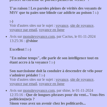
T'as raison ! Les paroles pleines de vérités des voyants de
MSV que tu paies une blinde car addicte au poison ! :-)
:-)
Voir d'autres sites sur le sujet :
voyance
,
site de voyance
,
voyance par email
,
voyance en ligne
Avis sur
monsitevoyance.com
, par Cactus, le 01-11-2024
13:25:36 :
@shine
Excellent ! :-)
"En même temps", elle parle de son intelligence tout en
étant accro à la voyance ! :-)
Son narcissisme doit la conduire à descendre de vélo pour
s'admirer pédaler ! :-)
Voir d'autres sites sur le sujet :
voyance
,
site de voyance
,
voyance par email
,
voyance en ligne
Avis sur
monsitevoyance.com
, par shine, le 01-11-2024
12:35:16 :
Que de longues phrases pour du vent... Vous êtes
politicien(ne)s ?
Sinon vous avez un avenir chez les politicards...