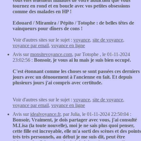
vous êtes tellement malades de votre addiction que vous
tournez en rond et en boucle avec vos petites obsessions
comme des malades en HP !
Edouard / Miramira / Pépito / Totophe : de belles têtes de
vainqueurs pour dîners de cons !
Voir d'autres sites sur le sujet :
voyance
,
site de voyance
,
voyance par email
,
voyance en ligne
Avis sur
monsitevoyance.com
, par Totophe , le 01-11-2024
23:02:56 :
Bonsoir, je vous ai lu mais je suis bien occupé.
C'est étonnant comme les choses se sont passées ces derniers
jours avec un dénouement à l'ancienne en fait. Et depuis
plusieurs jours j'ai compris avec certitude.
Voir d'autres sites sur le sujet :
voyance
,
site de voyance
,
voyance par email
,
voyance en ligne
Avis sur
idealvoyance.fr
, par Julia, le 01-11-2024 22:50:04 :
Bonsoir, Vraiment, je dois partager avec vous, j'ai consulté
M.Lisa (la toute nouvelle), moi je ne sais plus quoi penser,
cette fille est incroyable, elle m'a sorti des scènes et des points
très très personnels, au début je me suis dit, peut être