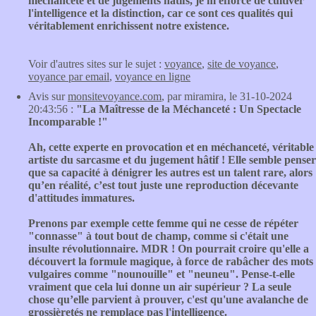
méchanceté et de jugements hâtifs, je m'efforce de cultiver
l'intelligence et la distinction, car ce sont ces qualités qui
véritablement enrichissent notre existence.
Voir d'autres sites sur le sujet :
voyance
,
site de voyance
,
voyance par email
,
voyance en ligne
Avis sur
monsitevoyance.com
, par miramira, le 31-10-2024
20:43:56 :
"La Maîtresse de la Méchanceté : Un Spectacle
Incomparable !"
Ah, cette experte en provocation et en méchanceté, véritable
artiste du sarcasme et du jugement hâtif ! Elle semble penser
que sa capacité à dénigrer les autres est un talent rare, alors
qu’en réalité, c’est tout juste une reproduction décevante
d'attitudes immatures.
Prenons par exemple cette femme qui ne cesse de répéter
"connasse" à tout bout de champ, comme si c'était une
insulte révolutionnaire. MDR ! On pourrait croire qu'elle a
découvert la formule magique, à force de rabâcher des mots
vulgaires comme "nounouille" et "neuneu". Pense-t-elle
vraiment que cela lui donne un air supérieur ? La seule
chose qu’elle parvient à prouver, c'est qu'une avalanche de
grossièretés ne remplace pas l'intelligence.