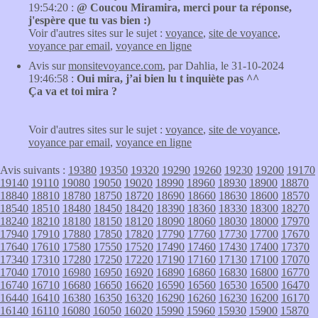
19:54:20 :
@ Coucou Miramira, merci pour ta réponse,
j'espère que tu vas bien :)
Voir d'autres sites sur le sujet :
voyance
,
site de voyance
,
voyance par email
,
voyance en ligne
Avis sur
monsitevoyance.com
, par Dahlia, le 31-10-2024
19:46:58 :
Oui mira, j’ai bien lu t inquiète pas ^^
Ça va et toi mira ?
Voir d'autres sites sur le sujet :
voyance
,
site de voyance
,
voyance par email
,
voyance en ligne
Avis suivants :
19380
19350
19320
19290
19260
19230
19200
19170
19140
19110
19080
19050
19020
18990
18960
18930
18900
18870
18840
18810
18780
18750
18720
18690
18660
18630
18600
18570
18540
18510
18480
18450
18420
18390
18360
18330
18300
18270
18240
18210
18180
18150
18120
18090
18060
18030
18000
17970
17940
17910
17880
17850
17820
17790
17760
17730
17700
17670
17640
17610
17580
17550
17520
17490
17460
17430
17400
17370
17340
17310
17280
17250
17220
17190
17160
17130
17100
17070
17040
17010
16980
16950
16920
16890
16860
16830
16800
16770
16740
16710
16680
16650
16620
16590
16560
16530
16500
16470
16440
16410
16380
16350
16320
16290
16260
16230
16200
16170
16140
16110
16080
16050
16020
15990
15960
15930
15900
15870