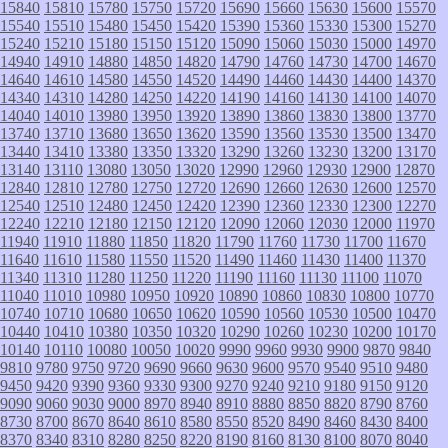
15840
15810
15780
15750
15720
15690
15660
15630
15600
15570
15540
15510
15480
15450
15420
15390
15360
15330
15300
15270
15240
15210
15180
15150
15120
15090
15060
15030
15000
14970
14940
14910
14880
14850
14820
14790
14760
14730
14700
14670
14640
14610
14580
14550
14520
14490
14460
14430
14400
14370
14340
14310
14280
14250
14220
14190
14160
14130
14100
14070
14040
14010
13980
13950
13920
13890
13860
13830
13800
13770
13740
13710
13680
13650
13620
13590
13560
13530
13500
13470
13440
13410
13380
13350
13320
13290
13260
13230
13200
13170
13140
13110
13080
13050
13020
12990
12960
12930
12900
12870
12840
12810
12780
12750
12720
12690
12660
12630
12600
12570
12540
12510
12480
12450
12420
12390
12360
12330
12300
12270
12240
12210
12180
12150
12120
12090
12060
12030
12000
11970
11940
11910
11880
11850
11820
11790
11760
11730
11700
11670
11640
11610
11580
11550
11520
11490
11460
11430
11400
11370
11340
11310
11280
11250
11220
11190
11160
11130
11100
11070
11040
11010
10980
10950
10920
10890
10860
10830
10800
10770
10740
10710
10680
10650
10620
10590
10560
10530
10500
10470
10440
10410
10380
10350
10320
10290
10260
10230
10200
10170
10140
10110
10080
10050
10020
9990
9960
9930
9900
9870
9840
9810
9780
9750
9720
9690
9660
9630
9600
9570
9540
9510
9480
9450
9420
9390
9360
9330
9300
9270
9240
9210
9180
9150
9120
9090
9060
9030
9000
8970
8940
8910
8880
8850
8820
8790
8760
8730
8700
8670
8640
8610
8580
8550
8520
8490
8460
8430
8400
8370
8340
8310
8280
8250
8220
8190
8160
8130
8100
8070
8040