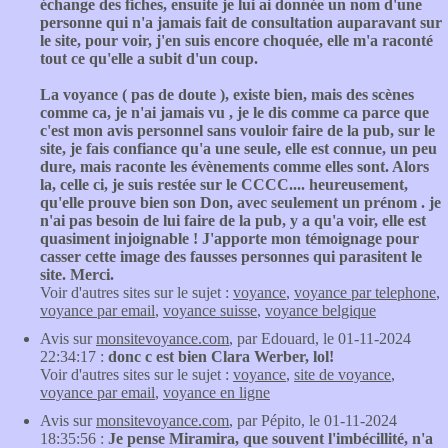
échange des fiches, ensuite je lui ai donnée un nom d'une
personne qui n'a jamais fait de consultation auparavant sur
le site, pour voir, j'en suis encore choquée, elle m'a raconté
tout ce qu'elle a subit d'un coup.
La voyance ( pas de doute ), existe bien, mais des scènes
comme ca, je n'ai jamais vu , je le dis comme ca parce que
c'est mon avis personnel sans vouloir faire de la pub, sur le
site, je fais confiance qu'a une seule, elle est connue, un peu
dure, mais raconte les évènements comme elles sont. Alors
la, celle ci, je suis restée sur le CCCC.... heureusement,
qu'elle prouve bien son Don, avec seulement un prénom . je
n'ai pas besoin de lui faire de la pub, y a qu'a voir, elle est
quasiment injoignable ! J'apporte mon témoignage pour
casser cette image des fausses personnes qui parasitent le
site. Merci.
Voir d'autres sites sur le sujet :
voyance
,
voyance par telephone
,
voyance par email
,
voyance suisse
,
voyance belgique
Avis sur
monsitevoyance.com
, par Edouard, le 01-11-2024
22:34:17 :
donc c est bien Clara Werber, lol!
Voir d'autres sites sur le sujet :
voyance
,
site de voyance
,
voyance par email
,
voyance en ligne
Avis sur
monsitevoyance.com
, par Pépito, le 01-11-2024
18:35:56 :
Je pense Miramira, que souvent l'imbécillité, n'a