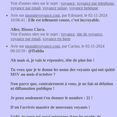
Voir d'autres sites sur le sujet :
voyance
,
voyance par telephone
,
voyance par email
,
voyance suisse
,
voyance belgique
Avis sur
monsitevoyance.com
, par Edouard, le 02-11-2024
10:06:41 :
Elle est tellement conne, c’est incroyable.
Allez, Bisous Clara.
Voir d'autres sites sur le sujet :
voyance
,
site de voyance
,
voyance par email
,
voyance en ligne
Avis sur
monsitevoyance.com
, par Cactus, le 02-11-2024
08:10:59 :
@Dahlia
Ah mais si, je vais te répondre, tête de pine-bis !
Tu veux que je te donne les noms des voyants qui ont quitté
MSV au mois d'octobre ?
Non parce que, contrairement à vous, je ne fais ni délation
ni diffamation publique !
Je peux seulement t'en donner le nombre : 11 !
D'où l'arrivée massive de nouveaux voyants !
Voilà, tu peux toi aussi retourner dans les egoûts de