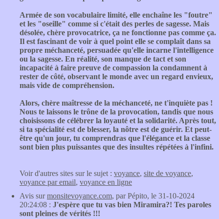
Armée de son vocabulaire limité, elle enchaîne les "foutre"
et les "oseille" comme si c'était des perles de sagesse. Mais
désolée, chère provocatrice, ça ne fonctionne pas comme ça.
Il est fascinant de voir à quel point elle se complaît dans sa
propre méchanceté, persuadée qu'elle incarne l'intelligence
ou la sagesse. En réalité, son manque de tact et son
incapacité à faire preuve de compassion la condamnent à
rester de côté, observant le monde avec un regard envieux,
mais vide de compréhension.
Alors, chère maîtresse de la méchanceté, ne t'inquiète pas !
Nous te laissons le trône de la provocation, tandis que nous
choisissons de célébrer la loyauté et la solidarité. Après tout,
si ta spécialité est de blesser, la nôtre est de guérir. Et peut-
être qu'un jour, tu comprendras que l'élégance et la classe
sont bien plus puissantes que des insultes répétées à l'infini.
Voir d'autres sites sur le sujet :
voyance
,
site de voyance
,
voyance par email
,
voyance en ligne
Avis sur
monsitevoyance.com
, par Pépito, le 31-10-2024
20:24:08 :
J'espère que tu vas bien Miramira?! Tes paroles
sont pleines de vérités !!!