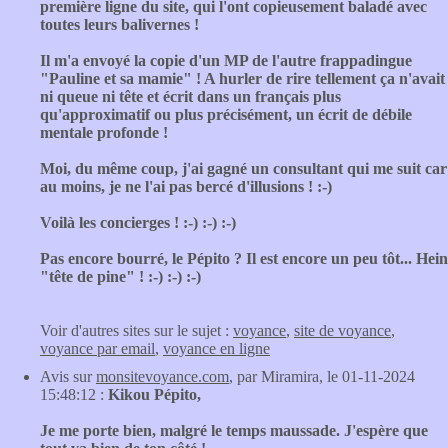
première ligne du site, qui l'ont copieusement baladé avec
toutes leurs balivernes !
Il m'a envoyé la copie d'un MP de l'autre frappadingue
"Pauline et sa mamie" ! A hurler de rire tellement ça n'avait
ni queue ni tête et écrit dans un français plus
qu'approximatif ou plus précisément, un écrit de débile
mentale profonde !
Moi, du même coup, j'ai gagné un consultant qui me suit car
au moins, je ne l'ai pas bercé d'illusions ! :-)
Voilà les concierges ! :-) :-) :-)
Pas encore bourré, le Pépito ? Il est encore un peu tôt... Hein
"tête de pine" ! :-) :-) :-)
Voir d'autres sites sur le sujet :
voyance
,
site de voyance
,
voyance par email
,
voyance en ligne
Avis sur
monsitevoyance.com
, par Miramira, le 01-11-2024
15:48:12 :
Kikou Pépito,
Je me porte bien, malgré le temps maussade. J'espère que