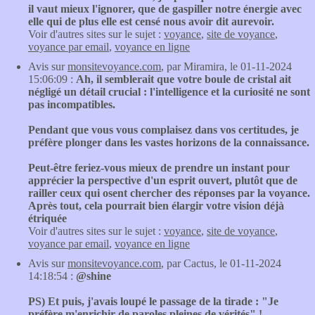
il vaut mieux l'ignorer, que de gaspiller notre énergie avec
elle qui de plus elle est censé nous avoir dit aurevoir.
Voir d'autres sites sur le sujet :
voyance
,
site de voyance
,
voyance par email
,
voyance en ligne
Avis sur
monsitevoyance.com
, par Miramira, le 01-11-2024
15:06:09 :
Ah, il semblerait que votre boule de cristal ait
négligé un détail crucial : l'intelligence et la curiosité ne sont
pas incompatibles.
Pendant que vous vous complaisez dans vos certitudes, je
préfère plonger dans les vastes horizons de la connaissance.
Peut-être feriez-vous mieux de prendre un instant pour
apprécier la perspective d'un esprit ouvert, plutôt que de
railler ceux qui osent chercher des réponses par la voyance.
Après tout, cela pourrait bien élargir votre vision déjà
étriquée
Voir d'autres sites sur le sujet :
voyance
,
site de voyance
,
voyance par email
,
voyance en ligne
Avis sur
monsitevoyance.com
, par Cactus, le 01-11-2024
14:18:54 :
@shine
PS) Et puis, j'avais loupé le passage de la tirade : "Je
préfère m'enrichir de paroles pleines de vérités" !