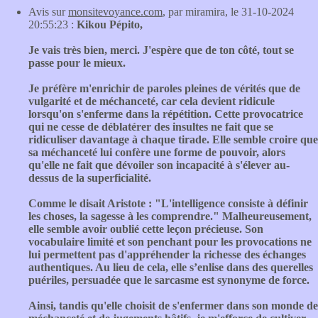
Avis sur
monsitevoyance.com
, par miramira, le 31-10-2024
20:55:23 :
Kikou Pépito,
Je vais très bien, merci. J'espère que de ton côté, tout se
passe pour le mieux.
Je préfère m'enrichir de paroles pleines de vérités que de
vulgarité et de méchanceté, car cela devient ridicule
lorsqu'on s'enferme dans la répétition. Cette provocatrice
qui ne cesse de déblatérer des insultes ne fait que se
ridiculiser davantage à chaque tirade. Elle semble croire que
sa méchanceté lui confère une forme de pouvoir, alors
qu'elle ne fait que dévoiler son incapacité à s'élever au-
dessus de la superficialité.
Comme le disait Aristote : "L'intelligence consiste à définir
les choses, la sagesse à les comprendre." Malheureusement,
elle semble avoir oublié cette leçon précieuse. Son
vocabulaire limité et son penchant pour les provocations ne
lui permettent pas d'appréhender la richesse des échanges
authentiques. Au lieu de cela, elle s’enlise dans des querelles
puériles, persuadée que le sarcasme est synonyme de force.
Ainsi, tandis qu'elle choisit de s'enfermer dans son monde de