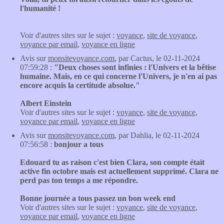
l'humanité !
Voir d'autres sites sur le sujet :
voyance
,
site de voyance
,
voyance par email
,
voyance en ligne
Avis sur
monsitevoyance.com
, par Cactus, le 02-11-2024
07:59:28 :
"Deux choses sont infinies : l'Univers et la bêtise
humaine. Mais, en ce qui concerne l'Univers, je n'en ai pas
encore acquis la certitude absolue."
Albert Einstein
Voir d'autres sites sur le sujet :
voyance
,
site de voyance
,
voyance par email
,
voyance en ligne
Avis sur
monsitevoyance.com
, par Dahlia, le 02-11-2024
07:56:58 :
bonjour a tous
Edouard tu as raison c'est bien Clara, son compte était
active fin octobre mais est actuellement supprimé. Clara ne
perd pas ton temps a me répondre.
Bonne journée a tous passez un bon week end
Voir d'autres sites sur le sujet :
voyance
,
site de voyance
,
voyance par email
,
voyance en ligne