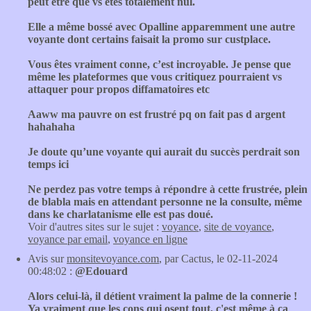
peut être que vs êtes totalement nul.
Elle a même bossé avec Opalline apparemment une autre
voyante dont certains faisait la promo sur custplace.
Vous êtes vraiment conne, c’est incroyable. Je pense que
même les plateformes que vous critiquez pourraient vs
attaquer pour propos diffamatoires etc
Aaww ma pauvre on est frustré pq on fait pas d argent
hahahaha
Je doute qu’une voyante qui aurait du succès perdrait son
temps ici
Ne perdez pas votre temps à répondre à cette frustrée, plein
de blabla mais en attendant personne ne la consulte, même
dans ke charlatanisme elle est pas doué.
Voir d'autres sites sur le sujet :
voyance
,
site de voyance
,
voyance par email
,
voyance en ligne
Avis sur
monsitevoyance.com
, par Cactus, le 02-11-2024
00:48:02 :
@Edouard
Alors celui-là, il détient vraiment la palme de la connerie !
Ya vraiment que les cons qui osent tout, c'est même à ça