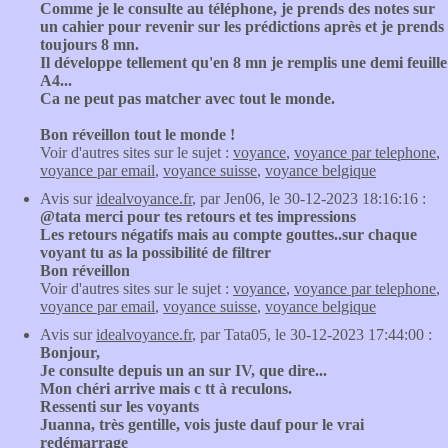
Comme je le consulte au téléphone, je prends des notes sur
un cahier pour revenir sur les prédictions après et je prends
toujours 8 mn.
Il développe tellement qu'en 8 mn je remplis une demi feuille
A4...
Ca ne peut pas matcher avec tout le monde.
Bon réveillon tout le monde !
Voir d'autres sites sur le sujet :
voyance
,
voyance par telephone
,
voyance par email
,
voyance suisse
,
voyance belgique
Avis sur
idealvoyance.fr
, par Jen06, le 30-12-2023 18:16:16 :
@tata merci pour tes retours et tes impressions
Les retours négatifs mais au compte gouttes..sur chaque
voyant tu as la possibilité de filtrer
Bon réveillon
Voir d'autres sites sur le sujet :
voyance
,
voyance par telephone
,
voyance par email
,
voyance suisse
,
voyance belgique
Avis sur
idealvoyance.fr
, par Tata05, le 30-12-2023 17:44:00 :
Bonjour,
Je consulte depuis un an sur IV, que dire...
Mon chéri arrive mais c tt à reculons.
Ressenti sur les voyants
Juanna, très gentille, vois juste dauf pour le vrai
redémarrage