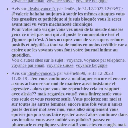
voyance par email
,
voyance suisse
,
voyance belgique
Avis sur
idealvoyance.fr
, par Jen06 , le 31-12-2023 12:03:57 :
@valerie hahaha toujours à sortir les mêmes attaques vous
êtes grossière et pathétique si je suis bloquée vous le serez
avant moi vu votre méchanceté chronique
Pour votre info vu que vous vez aussi de la merde dans les
yeux ce n'est pas moi qui ait posté le commentaire test et
j'ignore qui c'est. Alors occupez vous de vos supers retours
positifs et négatifs a tout va de moins en moins crédible car a
croire que les voyants vous font votre journal intime au
quotidien.
Voir d'autres sites sur le sujet :
voyance
,
voyance par telephone
,
voyance par email
,
voyance suisse
,
voyance belgique
Avis sur
idealvoyance.fr
, par valerie9898, le 31-12-2023
11:38:19 :
Jen vous continuez a m'attaquer encore et encore
a vous acharner sur moi de manière aussi insistante et
agressive - alors que vous me reprochiez cela en rapport
avec alesia?? mais regardez vous!! vous finirez seule vous
etes seule et vous resterez seule. Vous projettez sur moi et
sur toutes les autres femmes! encore une fois vous n'aurez
pas le dernier mot avec moi, vous allez simplement vous
epuiser jusqu'a vous faire ejecter aussi! alors continuez dans
vos insultes: vous avez oulbié vos pillules? passez en
pharmacie et expliquez votre etat!! vous etes en congès mais