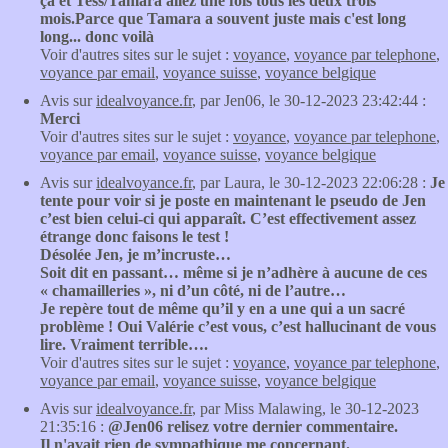
ça et Tess/Tamara allez une fois tous les deux trois
mois.Parce que Tamara a souvent juste mais c'est long
long... donc voilà
Voir d'autres sites sur le sujet :
voyance
,
voyance par telephone
,
voyance par email
,
voyance suisse
,
voyance belgique
Avis sur
idealvoyance.fr
, par Jen06, le 30-12-2023 23:42:44 :
Merci
Voir d'autres sites sur le sujet :
voyance
,
voyance par telephone
,
voyance par email
,
voyance suisse
,
voyance belgique
Avis sur
idealvoyance.fr
, par Laura, le 30-12-2023 22:06:28 :
Je
tente pour voir si je poste en maintenant le pseudo de Jen
c’est bien celui-ci qui apparaît. C’est effectivement assez
étrange donc faisons le test !
Désolée Jen, je m’incruste…
Soit dit en passant… même si je n’adhère à aucune de ces
« chamailleries », ni d’un côté, ni de l’autre…
Je repère tout de même qu’il y en a une qui a un sacré
problème ! Oui Valérie c’est vous, c’est hallucinant de vous
lire. Vraiment terrible….
Voir d'autres sites sur le sujet :
voyance
,
voyance par telephone
,
voyance par email
,
voyance suisse
,
voyance belgique
Avis sur
idealvoyance.fr
, par Miss Malawing, le 30-12-2023
21:35:16 :
@Jen06 relisez votre dernier commentaire.
Il n'avait rien de sympathique me concernant.