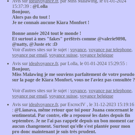
Avis sur
idealvoyance.fr
, par Miss Malawing, le 01-01-2024
15:37:39 :
@Lolla
Bonjour,
Alors pas du tout !
Je ne connais aucune Kiara Monfort !
Bonne année 2024 tout le monde !
Et surtout à mes "fakes" préférés comme @valerie9898,
@natty, @Juste etc :D
Voir d'autres sites sur le sujet :
voyance
,
voyance par telephone
,
voyance par email
,
voyance suisse
,
voyance belgique
Avis sur
idealvoyance.fr
, par Lolla, le 01-01-2024 15:29:55 :
Bonjour,
Miss Malawing je me souviens parfaitement de votre pseudo
sur la page de Kiara Monfort, vous ne l'aviez pas consultée ?
Voir d'autres sites sur le sujet :
voyance
,
voyance par telephone
,
voyance par email
,
voyance suisse
,
voyance belgique
Avis sur
idealvoyance.fr
, par EscrocIV , le 31-12-2023 15:19:16
:
@Lianava, même retour que toi pour Juana concernant le
sentimental. Par contre, elle a repoussé les dates depuis fin
septembre. Je ne l'ai pas rappelé depuis un bon moment car
aucun changement. Surtout qu'elle s'est plantée pour mon
pro donc maintenant je suis très prudent.