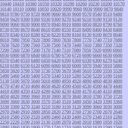
10440
10410
10380
10350
10320
10290
10260
10230
10200
10170
10140
10110
10080
10050
10020
9990
9960
9930
9900
9870
9840
9810
9780
9750
9720
9690
9660
9630
9600
9570
9540
9510
9480
9450
9420
9390
9360
9330
9300
9270
9240
9210
9180
9150
9120
9090
9060
9030
9000
8970
8940
8910
8880
8850
8820
8790
8760
8730
8700
8670
8640
8610
8580
8550
8520
8490
8460
8430
8400
8370
8340
8310
8280
8250
8220
8190
8160
8130
8100
8070
8040
8010
7980
7950
7920
7890
7860
7830
7800
7770
7740
7710
7680
7650
7620
7590
7560
7530
7500
7470
7440
7410
7380
7350
7320
7290
7260
7230
7200
7170
7140
7110
7080
7050
7020
6990
6960
6930
6900
6870
6840
6810
6780
6750
6720
6690
6660
6630
6600
6570
6540
6510
6480
6450
6420
6390
6360
6330
6300
6270
6240
6210
6180
6150
6120
6090
6060
6030
6000
5970
5940
5910
5880
5850
5820
5790
5760
5730
5700
5670
5640
5610
5580
5550
5520
5490
5460
5430
5400
5370
5340
5310
5280
5250
5220
5190
5160
5130
5100
5070
5040
5010
4980
4950
4920
4890
4860
4830
4800
4770
4740
4710
4680
4650
4620
4590
4560
4530
4500
4470
4440
4410
4380
4350
4320
4290
4260
4230
4200
4170
4140
4110
4080
4050
4020
3990
3960
3930
3900
3870
3840
3810
3780
3750
3720
3690
3660
3630
3600
3570
3540
3510
3480
3450
3420
3390
3360
3330
3300
3270
3240
3210
3180
3150
3120
3090
3060
3030
3000
2970
2940
2910
2880
2850
2820
2790
2760
2730
2700
2670
2640
2610
2580
2550
2520
2490
2460
2430
2400
2370
2340
2310
2280
2250
2220
2190
2160
2130
2100
2070
2040
2010
1980
1950
1920
1890
1860
1830
1800
1770
1740
1710
1680
1650
1620
1590
1560