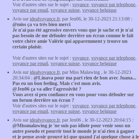
Voir d'autres sites sur le sujet :
voyance
,
voyance par telephone
,
voyance par email
,
voyance suisse
,
voyance belgique
Avis sur
idealvoyance.fr
, par Jen06, le 30-12-2023 21:13:08 :
@miss ça va très bien merci
Je n'ai pas été agressive envers vous que je sache et je n'ai
pas besoin de me défouler derrière un écran comme le fait
votre chère amie Valérie qui apparemment y trouve un
certain plaisir.
Voir d'autres sites sur le sujet :
voyance
,
voyance par telephone
,
voyance par email
,
voyance suisse
,
voyance belgique
Avis sur
idealvoyance.fr
, par Miss Malawing , le 30-12-2023
20:34:04 :
@Linava pour ma part rien de bon avec Juana...
Pas eu un bon feeling. Mais c'est mon avis.
@Jen06 ça va aller l'agressivité ?
Vous avez si peu confiance en vous pour vous défouler sur
un forum derrière un écran ?
Voir d'autres sites sur le sujet :
voyance
,
voyance par telephone
,
voyance par email
,
voyance suisse
,
voyance belgique
Avis sur
idealvoyance.fr
, par Jen06 , le 30-12-2023 20:04:15 :
@Missmalawing je 'ne suis pas idiote pour venir sous un
autre pseudo et pourrir tout le monde je n'ai rien à gagner
et je pense avoir prouvé ici que quand j'ai quelque chose à le