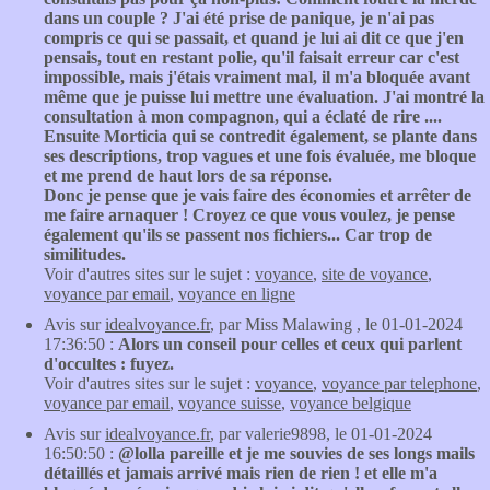
dans un couple ? J'ai été prise de panique, je n'ai pas
compris ce qui se passait, et quand je lui ai dit ce que j'en
pensais, tout en restant polie, qu'il faisait erreur car c'est
impossible, mais j'étais vraiment mal, il m'a bloquée avant
même que je puisse lui mettre une évaluation. J'ai montré la
consultation à mon compagnon, qui a éclaté de rire ....
Ensuite Morticia qui se contredit également, se plante dans
ses descriptions, trop vagues et une fois évaluée, me bloque
et me prend de haut lors de sa réponse.
Donc je pense que je vais faire des économies et arrêter de
me faire arnaquer ! Croyez ce que vous voulez, je pense
également qu'ils se passent nos fichiers... Car trop de
similitudes.
Voir d'autres sites sur le sujet :
voyance
,
site de voyance
,
voyance par email
,
voyance en ligne
Avis sur
idealvoyance.fr
, par Miss Malawing , le 01-01-2024
17:36:50 :
Alors un conseil pour celles et ceux qui parlent
d'occultes : fuyez.
Voir d'autres sites sur le sujet :
voyance
,
voyance par telephone
,
voyance par email
,
voyance suisse
,
voyance belgique
Avis sur
idealvoyance.fr
, par valerie9898, le 01-01-2024
16:50:50 :
@lolla pareille et je me souvies de ses longs mails
détaillés et jamais arrivé mais rien de rien ! et elle m'a