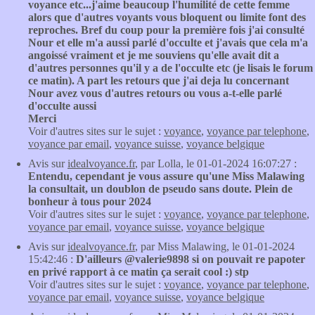
voyance etc...j'aime beaucoup l'humilité de cette femme
alors que d'autres voyants vous bloquent ou limite font des
reproches. Bref du coup pour la première fois j'ai consulté
Nour et elle m'a aussi parlé d'occulte et j'avais que cela m'a
angoissé vraiment et je me souviens qu'elle avait dit a
d'autres personnes qu'il y a de l'occulte etc (je lisais le forum
ce matin). A part les retours que j'ai deja lu concernant
Nour avez vous d'autres retours ou vous a-t-elle parlé
d'occulte aussi
Merci
Voir d'autres sites sur le sujet :
voyance
,
voyance par telephone
,
voyance par email
,
voyance suisse
,
voyance belgique
Avis sur
idealvoyance.fr
, par Lolla, le 01-01-2024 16:07:27 :
Entendu, cependant je vous assure qu'une Miss Malawing
la consultait, un doublon de pseudo sans doute. Plein de
bonheur à tous pour 2024
Voir d'autres sites sur le sujet :
voyance
,
voyance par telephone
,
voyance par email
,
voyance suisse
,
voyance belgique
Avis sur
idealvoyance.fr
, par Miss Malawing, le 01-01-2024
15:42:46 :
D'ailleurs @valerie9898 si on pouvait re papoter
en privé rapport à ce matin ça serait cool :) stp
Voir d'autres sites sur le sujet :
voyance
,
voyance par telephone
,
voyance par email
,
voyance suisse
,
voyance belgique