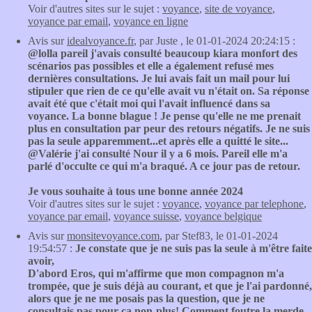
Voir d'autres sites sur le sujet :
voyance
,
site de voyance
,
voyance par email
,
voyance en ligne
Avis sur
idealvoyance.fr
, par Juste , le 01-01-2024 20:24:15 :
@lolla pareil j'avais consulté beaucoup kiara monfort des
scénarios pas possibles et elle a également refusé mes
dernières consultations. Je lui avais fait un mail pour lui
stipuler que rien de ce qu'elle avait vu n'était on. Sa réponse
avait été que c'était moi qui l'avait influencé dans sa
voyance. La bonne blague ! Je pense qu'elle ne me prenait
plus en consultation par peur des retours négatifs. Je ne suis
pas la seule apparemment...et après elle a quitté le site...
@Valérie j'ai consulté Nour il y a 6 mois. Pareil elle m'a
parlé d'occulte ce qui m'a braqué. A ce jour pas de retour.
Je vous souhaite à tous une bonne année 2024
Voir d'autres sites sur le sujet :
voyance
,
voyance par telephone
,
voyance par email
,
voyance suisse
,
voyance belgique
Avis sur
monsitevoyance.com
, par Stef83, le 01-01-2024
19:54:57 :
Je constate que je ne suis pas la seule à m'être faite
avoir,
D'abord Eros, qui m'affirme que mon compagnon m'a
trompée, que je suis déjà au courant, et que je l'ai pardonné,
alors que je ne me posais pas la question, que je ne
consultais pas pour ça non-plus! Comment foutre la merde