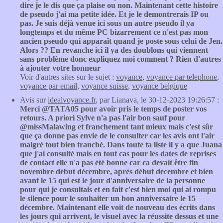
dire je le dis que ça plaise ou non. Maintenant cette histoire
de pseudo j'ai ma petite idée. Et je le demontrerais IP ou
pas. Je suis déjà venue ici sous un autre pseudo il ya
longtemps et du même PC bizarrement ce n'est pas mon
ancien pseudo qui apparaît quand je poste sous celui de Jen.
Alors ?? En revanche ici il ya des doublons qui viennent
sans problème donc expliquez moi comment ? Rien d'autres
à ajouter votre honneur
Voir d'autres sites sur le sujet :
voyance
,
voyance par telephone
,
voyance par email
,
voyance suisse
,
voyance belgique
Avis sur
idealvoyance.fr
, par Lianava, le 30-12-2023 19:26:57 :
Merci @TATA05 pour avoir pris le temps de poster vos
retours. A priori Sylve n'a pas l'air bon sauf pour
@missMalawing et franchement tant mieux mais c'est sûr
que ça donne pas envie de le consulter car les avis ont l'air
malgré tout bien tranché. Dans toute ta liste il y a que Juana
que j'ai consulté mais en tout cas pour les dates de reprises
de contact elle n'a pas été bonne car ca devait être fin
novembre début décembre, après début décembre et bien
avant le 15 qui est le jour d'anniversaire de la personne
pour qui je consultais et en fait c'est bien moi qui ai rompu
le silence pour le souhaiter un bon anniversaire le 15
décembre. Maintenant elle voit de nouveau des écrits dans
les jours qui arrivent, le visuel avec la réussite dessus et une