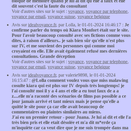
bloqué de mémoire quand je lui ai dit qu'elle a faux et elle
dit souvent c'est la faute du consultant
Voir d'autres sites sur le sujet :
voyance
,
voyance par telephone
,
voyance par email
,
voyance suisse
,
voyance belgique
Avis sur
idealvoyance.fr
, par Lolla, le 01-01-2024 16:46:17 :
Je
confirme parler du temps où Kiara Monfort était sur le site.
Pour l'avoir beaucoup consulté avec ses fictions comme vous
dites, à raison d'ailleurs.. je sais bien sûr qu'elle n'est plus
sur IV, et me souvient des personnes qui comme moi
croyaient en elle. Elle avait également refusé mes dernières
consultations. Grande déception
Voir d'autres sites sur le sujet :
voyance
,
voyance par telephone
,
voyance par email
,
voyance suisse
,
voyance belgique
Avis sur
idealvoyance.fr
, par valerie9898, le 01-01-2024
16:15:47 :
@Lolla comment voulez vous que miss malawing
cosulte kiara qui est plus sur IV depuis très longtemps! je
l'ai consulté moi il y a 4 ans et elle a eu tout faux de a a
z....elle m'a raconté des scénarios de films pas possible a ce
jour jamais arrivé et tant mieux mais je pense qu'elle a
quitté le site pour ça car elle avait beaucoup de
commentaires ou plaintes similaires au miens.
J'ai eu un premier retour - pour Juana. Je lui ai dit et elle l'a
très bien pris et elle etait désolée et m'a dit m*erde ça
m'inquiète car ca veut dire que je me suis trompée dans ma