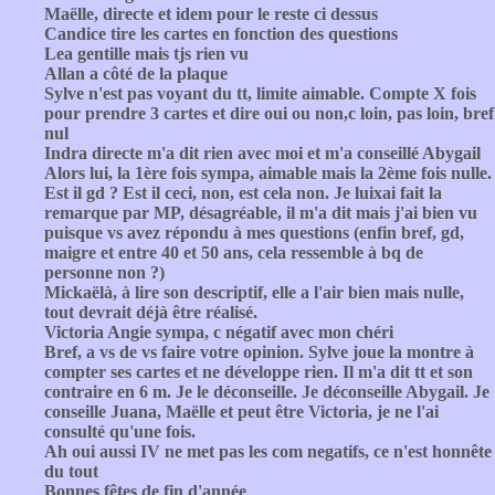
Maëlle, directe et idem pour le reste ci dessus
Candice tire les cartes en fonction des questions
Lea gentille mais tjs rien vu
Allan a côté de la plaque
Sylve n'est pas voyant du tt, limite aimable. Compte X fois
pour prendre 3 cartes et dire oui ou non,c loin, pas loin, bref
nul
Indra directe m'a dit rien avec moi et m'a conseillé Abygail
Alors lui, la 1ère fois sympa, aimable mais la 2ème fois nulle.
Est il gd ? Est il ceci, non, est cela non. Je luixai fait la
remarque par MP, désagréable, il m'a dit mais j'ai bien vu
puisque vs avez répondu à mes questions (enfin bref, gd,
maigre et entre 40 et 50 ans, cela ressemble à bq de
personne non ?)
Mickaëlà, à lire son descriptif, elle a l'air bien mais nulle,
tout devrait déjà être réalisé.
Victoria Angie sympa, c négatif avec mon chéri
Bref, a vs de vs faire votre opinion. Sylve joue la montre à
compter ses cartes et ne développe rien. Il m'a dit tt et son
contraire en 6 m. Je le déconseille. Je déconseille Abygail. Je
conseille Juana, Maëlle et peut être Victoria, je ne l'ai
consulté qu'une fois.
Ah oui aussi IV ne met pas les com negatifs, ce n'est honnête
du tout
Bonnes fêtes de fin d'année