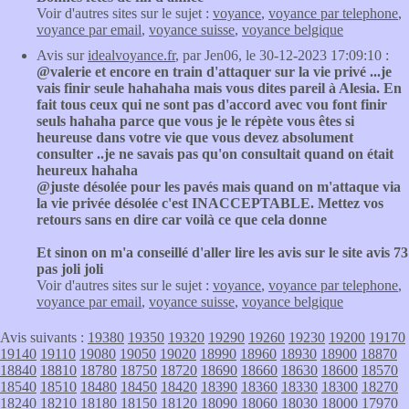
Voir d'autres sites sur le sujet :
voyance
,
voyance par telephone
,
voyance par email
,
voyance suisse
,
voyance belgique
Avis sur
idealvoyance.fr
, par Jen06, le 30-12-2023 17:09:10 :
@valerie et encore en train d'attaquer sur la vie privé ...je
vais finir seule hahahaha mais vous dites pareil à Alesia. En
fait tous ceux qui ne sont pas d'accord avec vou font finir
seuls hahaha parce que vous je le répète vous êtes si
heureuse dans votre vie que vous devez absolument
consulter ..je ne savais pas qu'on consultait quand on était
heureux hahaha
@juste désolée pour les pavés mais quand on m'attaque via
la vie privée désolée c'est INACCEPTABLE. Mettez vos
retours sans en dire car voilà ce que cela donne
Et sinon on m'a conseillé d'aller lire les avis sur le site avis 73
pas joli joli
Voir d'autres sites sur le sujet :
voyance
,
voyance par telephone
,
voyance par email
,
voyance suisse
,
voyance belgique
Avis suivants :
19380
19350
19320
19290
19260
19230
19200
19170
19140
19110
19080
19050
19020
18990
18960
18930
18900
18870
18840
18810
18780
18750
18720
18690
18660
18630
18600
18570
18540
18510
18480
18450
18420
18390
18360
18330
18300
18270
18240
18210
18180
18150
18120
18090
18060
18030
18000
17970