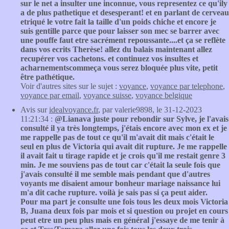
sur le net a insulter une inconnue, vous representez ce qu'ily
a de plus pathetique et desesperant! et en parlant de cerveau
etriqué le votre fait la taille d'un poids chiche et encore je
suis gentille parce que pour laisser son mec se barrer avec
une pouffe faut etre sacrément repoussante....et ça se reflète
dans vos ecrits Therèse! allez du balais maintenant allez
recupérer vos cachetons. et continuez vos insultes et
acharnementscommeça vous serez bloquée plus vite, petit
être pathétique.
Voir d'autres sites sur le sujet :
voyance
,
voyance par telephone
,
voyance par email
,
voyance suisse
,
voyance belgique
Avis sur
idealvoyance.fr
, par valerie9898, le 31-12-2023
11:21:34 :
@Lianava juste pour rebondir sur Sylve, je l'avais
consulté il ya très longtemps, j'étais encore avec mon ex et je
me rappelle pas de tout ce qu'il m'avait dit mais c'était le
seul en plus de Victoria qui avait dit rupture. Je me rappelle
il avait fait u tirage rapide et je crois qu'il me restait genre 3
min. Je me souviens pas de tout car c'était la seule fois que
j'avais consulté il me semble mais pendant que d'autres
voyants me disaient amour bonheur mariage naissance lui
m'a dit cache rupture. voilà je sais pas si ça peut aider.
Pour ma part je consulte une fois tous les deux mois Victoria
B, Juana deux fois par mois et si question ou projet en cours
peut etre un peu plus mais en général j'essaye de me tenir à