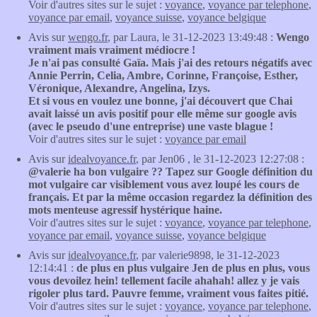
Voir d'autres sites sur le sujet :
voyance
,
voyance par telephone
,
voyance par email
,
voyance suisse
,
voyance belgique
Avis sur
wengo.fr
, par Laura, le 31-12-2023 13:49:48 :
Wengo
vraiment mais vraiment médiocre !
Je n'ai pas consulté Gaïa. Mais j'ai des retours négatifs avec
Annie Perrin, Celia, Ambre, Corinne, Françoise, Esther,
Véronique, Alexandre, Angelina, Izys.
Et si vous en voulez une bonne, j'ai découvert que Chai
avait laissé un avis positif pour elle même sur google avis
(avec le pseudo d'une entreprise) une vaste blague !
Voir d'autres sites sur le sujet :
voyance par email
Avis sur
idealvoyance.fr
, par Jen06 , le 31-12-2023 12:27:08 :
@valerie ha bon vulgaire ?? Tapez sur Google définition du
mot vulgaire car visiblement vous avez loupé les cours de
français. Et par la même occasion regardez la définition des
mots menteuse agressif hystérique haine.
Voir d'autres sites sur le sujet :
voyance
,
voyance par telephone
,
voyance par email
,
voyance suisse
,
voyance belgique
Avis sur
idealvoyance.fr
, par valerie9898, le 31-12-2023
12:14:41 :
de plus en plus vulgaire Jen de plus en plus, vous
vous devoilez hein! tellement facile ahahah! allez y je vais
rigoler plus tard. Pauvre femme, vraiment vous faites pitié.
Voir d'autres sites sur le sujet :
voyance
,
voyance par telephone
,