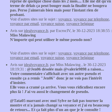
reprise de quelque chose dans les 2 mois.... Elle me dit qu'en
terme de délais ça peut bouger mais la finalité ne bougera
pas. Perso j'aimerais bien mais pour l'instant rien de
probant.
Voir d'autres sites sur le sujet :
voyance
,
voyance par telephone
,
voyance par email
,
voyance suisse
,
voyance belgique
Avis sur
idealvoyance.fr
, par EscrocIV, le 30-12-2023 18:38:55 :
Miss Malawing
N'importe qui peut utiliser le même pseudo non?
Voir d'autres sites sur le sujet :
voyance
,
voyance par telephone
,
voyance par email
,
voyance suisse
,
voyance belgique
Avis sur
idealvoyance.fr
, par Miss Malawing , le 30-12-2023
18:19:31 :
@Jen06 désolée mais @valerie9898 a raison...
Votre commentaire s'affichait avec un autre pseudo et
ensuite ça a remis "Jen06" donc je ne vois pas l'intérêt
d'insister.
Elle vous a cramé ça arrive. Vous vous ridiculisez encore
plus là ! J'ai vu aussi le changement de pseudo.
@Tata05 marrant avec moi Sylve ne fait pas tourner la
montre et n'a jamais changé sa voyance et j'ai eu beaucoup
de retours... Et ça fait plus d'un an que je le consulte !