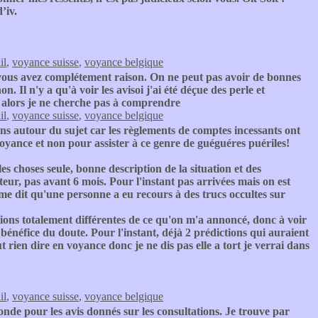
’iv.
il
,
voyance suisse
,
voyance belgique
ous avez complétement raison. On ne peut pas avoir de bonnes
. Il n'y a qu'à voir les avisoi j'ai été déçue des perle et
fs alors je ne cherche pas à comprendre
il
,
voyance suisse
,
voyance belgique
ons autour du sujet car les règlements de comptes incessants ont
yance et non pour assister à ce genre de guéguéres puériles!
les choses seule, bonne description de la situation et des
enteur, pas avant 6 mois. Pour l'instant pas arrivées mais on est
 me dit qu'une personne a eu recours à des trucs occultes sur
ctions totalement différentes de ce qu'on m'a annoncé, donc à voir
 le bénéfice du doute. Pour l'instant, déjà 2 prédictions qui auraient
t rien dire en voyance donc je ne dis pas elle a tort je verrai dans
il
,
voyance suisse
,
voyance belgique
onde pour les avis donnés sur les consultations. Je trouve par