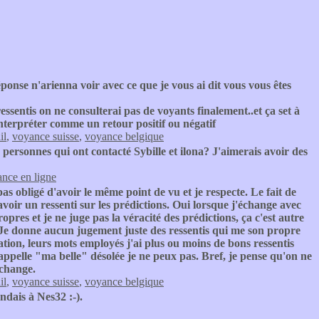
onse n'arienna voir avec ce que je vous ai dit vous vous êtes
essentis on ne consulterai pas de voyants finalement..et ça set à
interpréter comme un retour positif ou négatif
il
,
voyance suisse
,
voyance belgique
es personnes qui ont contacté Sybille et ilona? J'aimerais avoir des
nce en ligne
s obligé d'avoir le même point de vu et je respecte. Le fait de
avoir un ressenti sur les prédictions. Oui lorsque j'échange avec
pres et je ne juge pas la véracité des prédictions, ça c'est autre
. Je donne aucun jugement juste des ressentis qui me son propre
nation, leurs mots employés j'ai plus ou moins de bons ressentis
'appelle "ma belle" désolée je ne peux pas. Bref, je pense qu'on ne
échange.
il
,
voyance suisse
,
voyance belgique
ndais à Nes32 :-).