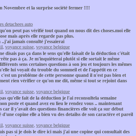
Novembre et la surprise société fermer !!!!
es detachees auto
qu'on peut pas vérifié tout quand on nous dit des choses.moi elle
ose mais après elle regarde pas plus.
j'ai jamais consulté j'essaierai
il
,
voyance suisse
,
voyance belgique
 disais pas ça dans le sens qu'elle faisait de la déduction c'était
ête pas à ça. Je m'inquièterai plutôt si elle sortait le même
différents sens certaines questions à son jeu et toujours les mêmes
'elle lui voyait du trouble du sommeil et de l'appétit en ce
c'est un problème de cette personne quand il n'est pas bien et
ment rien vérifier ce qu'on me dit, même si tout se rejoint dans
il
,
voyance suisse
,
voyance belgique
as qu'elle fait de la déduction je l'ai reconsultela semaine
mon poste et quand avez eu lieu le rendez vous .. maintenant
 car il y'avait des questions financières elle voit ça sur début
é d'une copine elle a bien vu des detailss de son caractère et pareil
il
,
voyance suisse
,
voyance belgique
ais pas si je dois le dire ici mais j'ai une copine qui consultait des