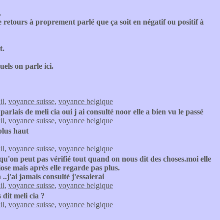
.
e retours à proprement parlé que ça soit en négatif ou positif à
t.
els on parle ici.
il
,
voyance suisse
,
voyance belgique
arlais de meli cia oui j ai consulté noor elle a bien vu le passé
il
,
voyance suisse
,
voyance belgique
 plus haut
il
,
voyance suisse
,
voyance belgique
qu'on peut pas vérifié tout quand on nous dit des choses.moi elle
ose mais après elle regarde pas plus.
j'ai jamais consulté j'essaierai
il
,
voyance suisse
,
voyance belgique
 dit meli cia ?
il
,
voyance suisse
,
voyance belgique