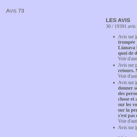
Avis 73
LES AVIS
30 / 19391 avis 
Avis sur
trompée
Lianava l
quoi de d
Voir d'aut
Avis sur
retours.
Voir d'aut
Avis sur
donner so
des perso
chose et 
sur les v
sur la pe
s'est pas
Voir d'aut
Avis sur