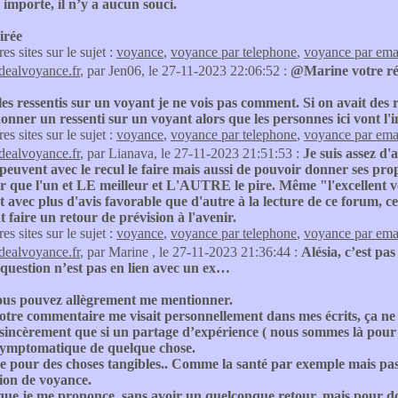
importe, il n’y a aucun souci.
irée
res sites sur le sujet :
voyance
,
voyance par telephone
,
voyance par ema
idealvoyance.fr
, par Jen06, le 27-11-2023 22:06:52 :
@Marine votre rép
es ressentis sur un voyant je ne vois pas comment. Si on avait des r
onner un ressenti sur un voyant alors que les personnes ici vont l'
res sites sur le sujet :
voyance
,
voyance par telephone
,
voyance par ema
idealvoyance.fr
, par Lianava, le 27-11-2023 21:51:53 :
Je suis assez d'
peuvent avec le recul le faire mais aussi de pouvoir donner ses prop
r que l'un et LE meilleur et L'AUTRE le pire. Même "l'excellent voya
t avec plus d'avis favorable que d'autre à la lecture de ce forum, ce
 faire un retour de prévision à l'avenir.
res sites sur le sujet :
voyance
,
voyance par telephone
,
voyance par ema
idealvoyance.fr
, par Marine , le 27-11-2023 21:36:44 :
Alésia, c’est pa
question n’est pas en lien avec un ex…
ous pouvez allègrement me mentionner.
otre commentaire me visait personnellement dans mes écrits, ça 
 sincèrement que si un partage d’expérience ( nous sommes là pour
 symptomatique de quelque chose.
e pour des choses tangibles.. Comme la santé par exemple mais pas
ion de voyance.
t que je me prononce ,sans avoir un quelconque retour, mais pour do