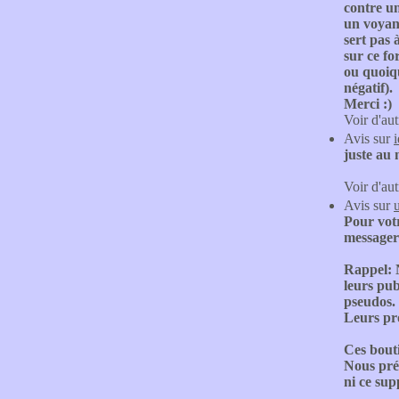
contre un
un voyant
sert pas 
sur ce f
ou quoiqu
négatif).
Merci :)
Voir d'aut
Avis sur
juste au 
Voir d'aut
Avis sur
Pour votr
messager
Rappel: 
leurs pub
pseudos.
Leurs pro
Ces bouti
Nous préc
ni ce sup