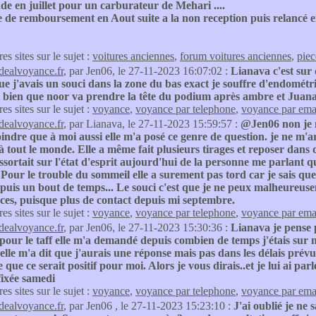
 en juillet pour un carburateur de Mehari ....
e remboursement en Aout suite a la non reception puis relancé en 
res sites sur le sujet :
voitures anciennes
,
forum voitures anciennes
,
piec
idealvoyance.fr
, par Jen06, le 27-11-2023 16:07:02 :
Lianava c'est sur 
ue j'avais un souci dans la zone du bas exact je souffre d'endométri
 bien que noor va prendre la tête du podium après ambre et Juana ..
res sites sur le sujet :
voyance
,
voyance par telephone
,
voyance par ema
idealvoyance.fr
, par Lianava, le 27-11-2023 15:59:57 :
@Jen06 non je ne
indre que à moi aussi elle m'a posé ce genre de question. je ne m'arr
à tout le monde. Elle a même fait plusieurs tirages et reposer dans 
ssortait sur l'état d'esprit aujourd'hui de la personne me parlant qu
our le trouble du sommeil elle a surement pas tord car je sais que 
epuis un bout de temps... Le souci c'est que je ne peux malheureuse
ces, puisque plus de contact depuis mi septembre.
res sites sur le sujet :
voyance
,
voyance par telephone
,
voyance par ema
idealvoyance.fr
, par Jen06, le 27-11-2023 15:30:36 :
Lianava je pense p
pour le taff elle m'a demandé depuis combien de temps j'étais sur 
 elle m'a dit que j'aurais une réponse mais pas dans les délais prévus
que ce serait positif pour moi. Alors je vous dirais..et je lui ai parl
 fixée samedi
res sites sur le sujet :
voyance
,
voyance par telephone
,
voyance par ema
idealvoyance.fr
, par Jen06 , le 27-11-2023 15:23:10 :
J'ai oublié je ne s