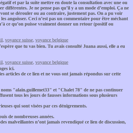
atif et par la suite mettre en doute la consultation avec une ou
r différentes. Je ne pense pas qu’il y a un mode d’emploi. Ça ne
 vont se dérouler ou au contraire, justement pas. On a pu voir
 les angoisser. Ceci n’est pas un commentaire pour être méchant
qu’à ce qu’on puisse vraiment donner un retour (positif ou
il
,
voyance suisse
,
voyance belgique
'espère que tu vas bien. Tu avais consulté Juana aussi, elle a eu
il
,
voyance suisse
,
voyance belgique
ges ici.
les articles de ce lien et ne vous ont jamais répondus sur cette
 noms "alain.guillemet33" et "Chalet 78" de ne pas continuer
fusent tous les jours de fausses informations sous plusieurs
ieuses qui sont visées par ces dénigrements.
 depuis de nombreuses années.
odes malveillantes n’ont jamais revendiqué ce lien de discussion,