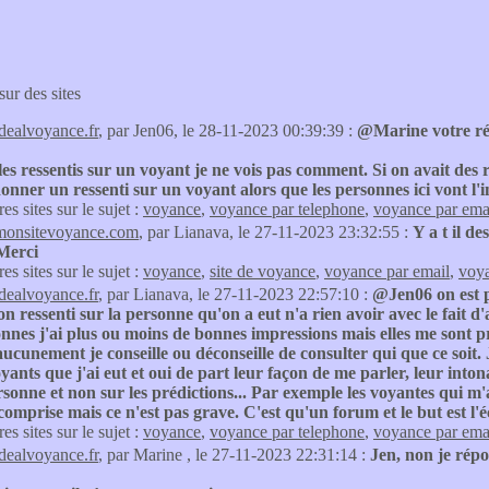
sur des sites
idealvoyance.fr
, par Jen06, le 28-11-2023 00:39:39 :
@Marine votre rép
es ressentis sur un voyant je ne vois pas comment. Si on avait des r
onner un ressenti sur un voyant alors que les personnes ici vont l'
res sites sur le sujet :
voyance
,
voyance par telephone
,
voyance par ema
monsitevoyance.com
, par Lianava, le 27-11-2023 23:32:55 :
Y a t il d
 Merci
res sites sur le sujet :
voyance
,
site de voyance
,
voyance par email
,
voya
idealvoyance.fr
, par Lianava, le 27-11-2023 22:57:10 :
@Jen06 on est pa
n ressenti sur la personne qu'on a eut n'a rien avoir avec le fait d'
nnes j'ai plus ou moins de bonnes impressions mais elles me sont pro
aucunement je conseille ou déconseille de consulter qui que ce soit
oyants que j'ai eut et oui de part leur façon de me parler, leur into
rsonne et non sur les prédictions... Par exemple les voyantes qui m
 comprise mais ce n'est pas grave. C'est qu'un forum et le but est l'
res sites sur le sujet :
voyance
,
voyance par telephone
,
voyance par ema
idealvoyance.fr
, par Marine , le 27-11-2023 22:31:14 :
Jen, non je répo