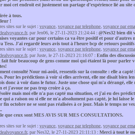
 moi cet endroit est justement un partage d’expérience lié au site d
rée à tous.
leur !
res sites sur le sujet :
voyance
,
voyance par telephone
,
voyance par ema
idealvoyance.fr
, par Jen06, le 27-11-2023 21:24:44 :
@Nes32 bien dit v
ses voyantes car pour certains ca va être positif et pour d'autres non
 Tess. J'ai regardé leurs avis tout à l'heure bcp de retours positi
res sites sur le sujet :
voyance
,
voyance par telephone
,
voyance par ema
idealvoyance.fr
, par Juste, le 27-11-2023 21:16:07 :
Enfin des discussi
fait fuir beaucoup de gens comme moi qui étaient là pour parler vo
tes!
ement consulté Nour mi-août, ressentis sur la consulte : elle a capté 
. Pour les prédictions à voir si elles arrivent, elle me disait bien l
is donc à voir dans le futur. Juste une chose qui m'a dérangé, elle
 et j'avoue ne pas trop croire à ça.
solée mais moi elle n'a pas capté ma situation, et j'ai eu des prédi
elle qui a raison ou si elle ne m'a absolument pas capté, je lui laisse
r fin octobre ne se sont pas réalisées à ce jour. Mais le temps ne veu
..
elle que ceux sont MES AVIS SUR MES CONSULTATIONS.
res sites sur le sujet :
voyance
,
voyance par telephone
,
voyance par ema
idealvoyance.fr
, par Nes32, le 27-11-2023 21:11:13 :
Merci à tout le m