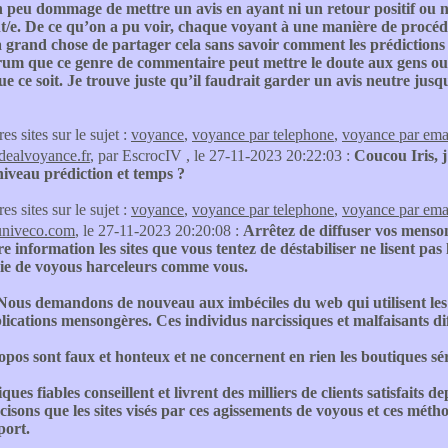
 peu dommage de mettre un avis en ayant ni un retour positif ou nég
/e. De ce qu’on a pu voir, chaque voyant à une manière de procéde
à grand chose de partager cela sans savoir comment les prédictions
orum que ce genre de commentaire peut mettre le doute aux gens ou
e ce soit. Je trouve juste qu’il faudrait garder un avis neutre jus
res sites sur le sujet :
voyance
,
voyance par telephone
,
voyance par ema
idealvoyance.fr
, par EscrocIV , le 27-11-2023 20:22:03 :
Coucou Iris, j
niveau prédiction et temps ?
res sites sur le sujet :
voyance
,
voyance par telephone
,
voyance par ema
univeco.com
, le 27-11-2023 20:20:08 :
Arrêtez de diffuser vos menson
e information les sites que vous tentez de déstabiliser ne lisent pas 
ie de voyous harceleurs comme vous.
Nous demandons de nouveau aux imbéciles du web qui utilisent les
lications mensongères. Ces individus narcissiques et malfaisants dif
pos sont faux et honteux et ne concernent en rien les boutiques sér
ques fiables conseillent et livrent des milliers de clients satisfaits
isons que les sites visés par ces agissements de voyous et ces méth
port.