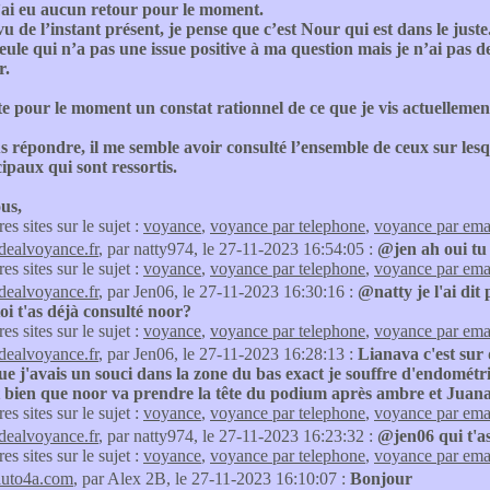
’ai eu aucun retour pour le moment.
u de l’instant présent, je pense que c’est Nour qui est dans le juste
seule qui n’a pas une issue positive à ma question mais je n’ai pas d
r.
te pour le moment un constat rationnel de ce que je vis actuellemen
 répondre, il me semble avoir consulté l’ensemble de ceux sur lesqu
ipaux qui sont ressortis.
us,
res sites sur le sujet :
voyance
,
voyance par telephone
,
voyance par ema
idealvoyance.fr
, par natty974, le 27-11-2023 16:54:05 :
@jen ah oui tu p
res sites sur le sujet :
voyance
,
voyance par telephone
,
voyance par ema
idealvoyance.fr
, par Jen06, le 27-11-2023 16:30:16 :
@natty je l'ai dit
toi t'as déjà consulté noor?
res sites sur le sujet :
voyance
,
voyance par telephone
,
voyance par ema
idealvoyance.fr
, par Jen06, le 27-11-2023 16:28:13 :
Lianava c'est sur 
ue j'avais un souci dans la zone du bas exact je souffre d'endométri
 bien que noor va prendre la tête du podium après ambre et Juana ..
res sites sur le sujet :
voyance
,
voyance par telephone
,
voyance par ema
idealvoyance.fr
, par natty974, le 27-11-2023 16:23:32 :
@jen06 qui t'as
res sites sur le sujet :
voyance
,
voyance par telephone
,
voyance par ema
auto4a.com
, par Alex 2B, le 27-11-2023 16:10:07 :
Bonjour