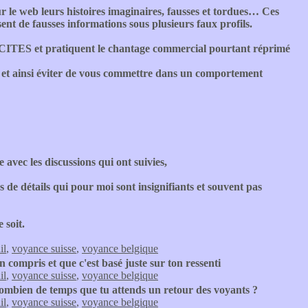
ur le web leurs histoires imaginaires, fausses et tordues… Ces
ent de fausses informations sous plusieurs faux profils.
CITES et pratiquent le chantage commercial pourtant réprimé
t et ainsi éviter de vous commettre dans un comportement
 avec les discussions qui ont suivies,
 de détails qui pour moi sont insignifiants et souvent pas
 soit.
il
,
voyance suisse
,
voyance belgique
compris et que c'est basé juste sur ton ressenti
il
,
voyance suisse
,
voyance belgique
ombien de temps que tu attends un retour des voyants ?
il
,
voyance suisse
,
voyance belgique