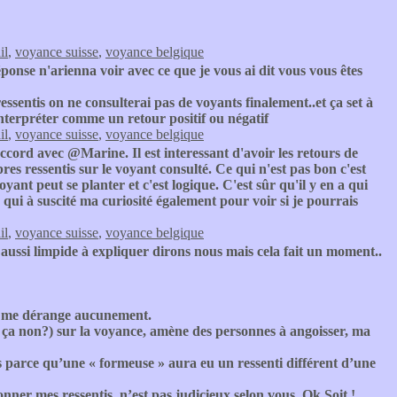
il
,
voyance suisse
,
voyance belgique
onse n'arienna voir avec ce que je vous ai dit vous vous êtes
essentis on ne consulterai pas de voyants finalement..et ça set à
interpréter comme un retour positif ou négatif
il
,
voyance suisse
,
voyance belgique
accord avec @Marine. Il est interessant d'avoir les retours de
res ressentis sur le voyant consulté. Ce qui n'est pas bon c'est
nt peut se planter et c'est logique. C'est sûr qu'il y en a qui
 qui à suscité ma curiosité également pour voir si je pourrais
il
,
voyance suisse
,
voyance belgique
s aussi limpide à expliquer dirons nous mais cela fait un moment..
ne me dérange aucunement.
 ça non?) sur la voyance, amène des personnes à angoisser, ma
 parce qu’une « formeuse » aura eu un ressenti différent d’une
nner mes ressentis, n’est pas judicieux selon vous. Ok Soit !