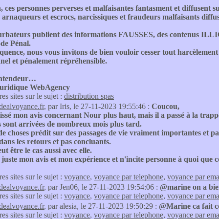
, ces personnes perverses et malfaisantes fantasment et diffusent s
 arnaqueurs et escrocs, narcissiques et fraudeurs malfaisants diffus
urbateurs publient des informations FAUSSES, des contenus ILLI
ode Pénal.
quence, nous vous invitons de bien vouloir cesser tout harcèlemen
nel et pénalement répréhensible.
ntendeur…
Juridique WebAgency
res sites sur le sujet :
distribution spas
idealvoyance.fr
, par Iris, le 27-11-2023 19:55:46 :
Coucou,
aissé mon avis concernant Nour plus haut, mais il a passé à la trappe
s sont arrivées de nombreux mois plus tard.
de choses prédit sur des passages de vie vraiment importantes et pas
dans les retours et pas concluants.
ut être le cas aussi avec elle.
juste mon avis et mon expérience et n'incite personne à quoi que ce
res sites sur le sujet :
voyance
,
voyance par telephone
,
voyance par ema
idealvoyance.fr
, par Jen06, le 27-11-2023 19:54:06 :
@marine on a bien 
res sites sur le sujet :
voyance
,
voyance par telephone
,
voyance par ema
idealvoyance.fr
, par alesia, le 27-11-2023 19:50:29 :
@Marine ca fait c
res sites sur le sujet :
voyance
,
voyance par telephone
,
voyance par ema