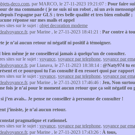
objets-deco.com
, par MARCO, le 27-11-2023 19:21:07 :
Pour faire su
our de ma commande ( je ne suis ni un robot , ni un avis mensongé
 depuis l'espagne par GLS ; tres belle qualité et tres bien emballé ;
ucune réponse sur mes mails et appel
res sites sur le sujet :
objet decoration moderne
idealvoyance.fr
, par Marine , le 27-11-2023 18:41:21 :
Par contre à tou
ète je n’ai aucun retour ni négatif ni positif à témoigner.
bien même je ne conseillerai jamais à quelqu’un de consulter.
res sites sur le sujet :
voyance
,
voyance par telephone
,
voyance par ema
idealvoyance.fr
, par Lianava, le 27-11-2023 18:38:14 :
@Naty974 tu en 
résent et ce pourquoi tu l'as consulté il en ressort quoi par rappor
res sites sur le sujet :
voyance
,
voyance par telephone
,
voyance par ema
idealvoyance.fr
, par Marine , le 27-11-2023 17:46:46 :
Jen, Non surtout
e fois je n’ai pour le moment aucun retour que ça soit négatif ou p
i j’en avais.. Je pense ne conseiller à personne de consulter !
nt j’insiste, je n’ai aucun retour.
constat pragmatique et rationnel.
res sites sur le sujet :
voyance
,
voyance par telephone
,
voyance par ema
idealvoyance.fr
, par Marine , le 27-11-2023 17:43:26 :
À tous,