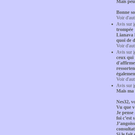
Mais peu 
Bonne so
Voir d'aut
Avis sur
trompée
Lianava l
quoi de d
Voir d'aut
Avis sur
ceux qui 
d'affirme
ressorten
également
Voir d'aut
Avis sur
Mais ma 
Nes32, v
Vu que v
Je pense
foi c’est
J’angoiss
consultat
Si le fai