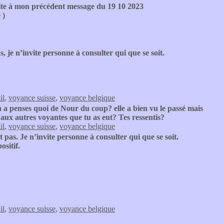
ite à mon précédent message du 19 10 2023
 )
s, je n’invite personne à consulter qui que se soit.
il
,
voyance suisse
,
voyance belgique
a penses quoi de Nour du coup? elle a bien vu le passé mais
t aux autres voyantes que tu as eut? Tes ressentis?
il
,
voyance suisse
,
voyance belgique
 pas. Je n’invite personne à consulter qui que se soit.
ositif.
il
,
voyance suisse
,
voyance belgique