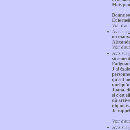
Mais pour
Bonne soi
Et le meil
Voir d'aut
Avis sur
ou mauvai
Alexandra
Voir d'aut
Avis sur
sûrement 
Fatiguan
J'ai égal
personnes
qu'à 3 mo
quelqu'un
Juana, dé
si c'est 
dû arrive
qlq mois.
Je rapp
Voir d'aut
Avis sur