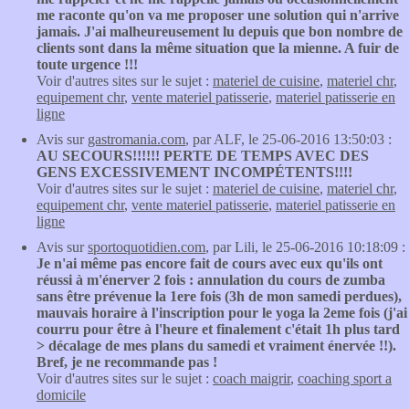
me raconte qu'on va me proposer une solution qui n'arrive
jamais. J'ai malheureusement lu depuis que bon nombre de
clients sont dans la même situation que la mienne. A fuir de
toute urgence !!!
Voir d'autres sites sur le sujet :
materiel de cuisine
,
materiel chr
,
equipement chr
,
vente materiel patisserie
,
materiel patisserie en
ligne
Avis sur
gastromania.com
, par ALF, le 25-06-2016 13:50:03 :
AU SECOURS!!!!!! PERTE DE TEMPS AVEC DES
GENS EXCESSIVEMENT INCOMPÉTENTS!!!!
Voir d'autres sites sur le sujet :
materiel de cuisine
,
materiel chr
,
equipement chr
,
vente materiel patisserie
,
materiel patisserie en
ligne
Avis sur
sportoquotidien.com
, par Lili, le 25-06-2016 10:18:09 :
Je n'ai même pas encore fait de cours avec eux qu'ils ont
réussi à m'énerver 2 fois : annulation du cours de zumba
sans être prévenue la 1ere fois (3h de mon samedi perdues),
mauvais horaire à l'inscription pour le yoga la 2eme fois (j'ai
courru pour être à l'heure et finalement c'était 1h plus tard
> décalage de mes plans du samedi et vraiment énervée !!).
Bref, je ne recommande pas !
Voir d'autres sites sur le sujet :
coach maigrir
,
coaching sport a
domicile