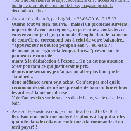
Voir d'autres sites sur le sujet :
accessoire chat
,
accessoire chien
,
boutique produits decoration de luxe
,
magasin produits
decoration de luxe
Avis sur
distribain.fr
, par brig34, le 23-06-2016 12:15:33 :
Quand tout va bien, tout va....mais si un problème survient,
impossible d'avoir un réponse, ni personne à contacter. ils
vous envoient (en ligne) un mode d'emploi dont le panneau
de contrôle ne correspond pas à celui de votre baignoire....
"appuyez sur le bouton pompe à eau"... où est il ??
de même pour réguler la température..."présent sur le
panneau de contrôle"
quant à la désinfection à l'ozone... il n'en est pas question
:c'est pourtant ce qui justifierait le prix.
depuis une semaine, je n'ai pas pu aller plus loin que le
standard...
donc méfiance avant tout achat. Ce n'est pas moi qui le
recommanderait, de même que salle de bain on-line et tous
les autres à la même adresse
Voir d'autres sites sur le sujet :
salle de bains
,
vente de salle de
bain
Avis sur
leparastore.com
, par tom, le 23-06-2016 07:36:41 :
livraison non conforme malgré les photos à l'appui sur les
quantité dans le colis non conforme à la commande et au
tarif payer!!!