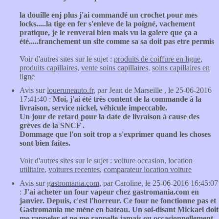
la douille enj plus j'ai commandé un crochet pour mes
locks.....la tige en fer s'enleve de la poigné, vachement
pratique, je le renverai bien mais vu la galere que ça a
été.....franchement un site comme sa sa doit pas etre permis
Voir d'autres sites sur le sujet :
produits de coiffure en ligne
,
produits capillaires
,
vente soins capillaires
,
soins capillaires en
ligne
Avis sur
loueruneauto.fr
, par Jean de Marseille , le 25-06-2016
17:41:40 :
Moi, j'ai été très content de la commande à la
livraison, service nickel, véhicule impeccable.
Un jour de retard pour la date de livraison à cause des
grèves de la SNCF .
Dommage que l'on soit trop a s'exprimer quand les choses
sont bien faites.
Voir d'autres sites sur le sujet :
voiture occasion
,
location
utilitaire
,
voitures recentes
,
comparateur location voiture
Avis sur
gastromania.com
, par Caroline, le 25-06-2016 16:45:07
:
J'ai acheter un four vapeur chez gastromania.com en
janvier. Depuis, c'est l'horreur. Ce four ne fonctionne pas et
Gastromania me mène en bateau. Un soi-disant Mickael doit
me rappeler et ne me rappelle jamais ou occasionnellement