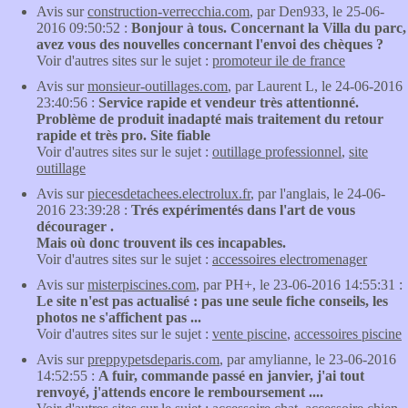
Avis sur
construction-verrecchia.com
, par Den933, le 25-06-
2016 09:50:52 :
Bonjour à tous. Concernant la Villa du parc,
avez vous des nouvelles concernant l'envoi des chèques ?
Voir d'autres sites sur le sujet :
promoteur ile de france
Avis sur
monsieur-outillages.com
, par Laurent L, le 24-06-2016
23:40:56 :
Service rapide et vendeur très attentionné.
Problème de produit inadapté mais traitement du retour
rapide et très pro. Site fiable
Voir d'autres sites sur le sujet :
outillage professionnel
,
site
outillage
Avis sur
piecesdetachees.electrolux.fr
, par l'anglais, le 24-06-
2016 23:39:28 :
Trés expérimentés dans l'art de vous
décourager .
Mais où donc trouvent ils ces incapables.
Voir d'autres sites sur le sujet :
accessoires electromenager
Avis sur
misterpiscines.com
, par PH+, le 23-06-2016 14:55:31 :
Le site n'est pas actualisé : pas une seule fiche conseils, les
photos ne s'affichent pas ...
Voir d'autres sites sur le sujet :
vente piscine
,
accessoires piscine
Avis sur
preppypetsdeparis.com
, par amylianne, le 23-06-2016
14:52:55 :
A fuir, commande passé en janvier, j'ai tout
renvoyé, j'attends encore le remboursement ....