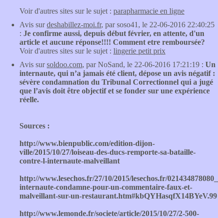
Voir d'autres sites sur le sujet :
parapharmacie en ligne
Avis sur
deshabillez-moi.fr
, par soso41, le 22-06-2016 22:40:25
:
Je confirme aussi, depuis début février, en attente, d'un
article et aucune réponse!!!! Comment etre remboursée?
Voir d'autres sites sur le sujet :
lingerie petit prix
Avis sur
soldoo.com
, par NoSand, le 22-06-2016 17:21:19 :
Un
internaute, qui n’a jamais été client, dépose un avis négatif :
sévère condamnation du Tribunal Correctionnel qui a jugé
que l’avis doit être objectif et se fonder sur une expérience
réelle.
Sources :
http://www.bienpublic.com/edition-dijon-
ville/2015/10/27/loiseau-des-ducs-remporte-sa-bataille-
contre-l-internaute-malveillant
http://www.lesechos.fr/27/10/2015/lesechos.fr/021434878080
internaute-condamne-pour-un-commentaire-faux-et-
malveillant-sur-un-restaurant.htm#kbQYHasqfX14BYeV.99
http://www.lemonde.fr/societe/article/2015/10/27/2-500-