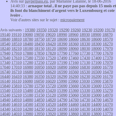
Avis sur
payperpass.eu
, par Marianne Lalanne, le 18-06-2016
14:40:33 :
arnaque total , il ne paye pas pas depuis 15 mois et
ils font du blanchiment d'argent vers le Luxembourg et cote
ivoire .
Voir d'autres sites sur le sujet :
micropaiement
Avis suivants :
19380
19350
19320
19290
19260
19230
19200
19170
19140
19110
19080
19050
19020
18990
18960
18930
18900
18870
18840
18810
18780
18750
18720
18690
18660
18630
18600
18570
18540
18510
18480
18450
18420
18390
18360
18330
18300
18270
18240
18210
18180
18150
18120
18090
18060
18030
18000
17970
17940
17910
17880
17850
17820
17790
17760
17730
17700
17670
17640
17610
17580
17550
17520
17490
17460
17430
17400
17370
17340
17310
17280
17250
17220
17190
17160
17130
17100
17070
17040
17010
16980
16950
16920
16890
16860
16830
16800
16770
16740
16710
16680
16650
16620
16590
16560
16530
16500
16470
16440
16410
16380
16350
16320
16290
16260
16230
16200
16170
16140
16110
16080
16050
16020
15990
15960
15930
15900
15870
15840
15810
15780
15750
15720
15690
15660
15630
15600
15570
15540
15510
15480
15450
15420
15390
15360
15330
15300
15270
15240
15210
15180
15150
15120
15090
15060
15030
15000
14970
14940
14910
14880
14850
14820
14790
14760
14730
14700
14670
14640
14610
14580
14550
14520
14490
14460
14430
14400
14370
14340
14310
14280
14250
14220
14190
14160
14130
14100
14070
14040
14010
13980
13950
13920
13890
13860
13830
13800
13770