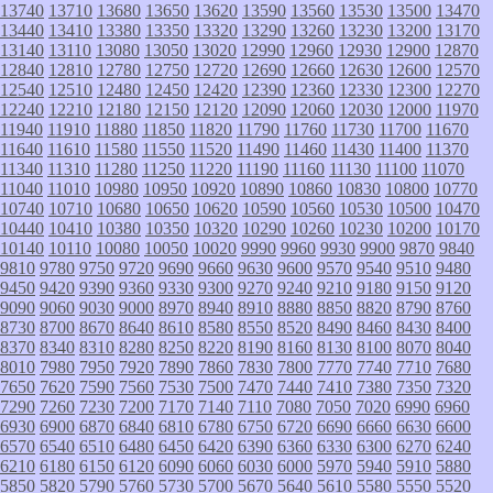
13740
13710
13680
13650
13620
13590
13560
13530
13500
13470
13440
13410
13380
13350
13320
13290
13260
13230
13200
13170
13140
13110
13080
13050
13020
12990
12960
12930
12900
12870
12840
12810
12780
12750
12720
12690
12660
12630
12600
12570
12540
12510
12480
12450
12420
12390
12360
12330
12300
12270
12240
12210
12180
12150
12120
12090
12060
12030
12000
11970
11940
11910
11880
11850
11820
11790
11760
11730
11700
11670
11640
11610
11580
11550
11520
11490
11460
11430
11400
11370
11340
11310
11280
11250
11220
11190
11160
11130
11100
11070
11040
11010
10980
10950
10920
10890
10860
10830
10800
10770
10740
10710
10680
10650
10620
10590
10560
10530
10500
10470
10440
10410
10380
10350
10320
10290
10260
10230
10200
10170
10140
10110
10080
10050
10020
9990
9960
9930
9900
9870
9840
9810
9780
9750
9720
9690
9660
9630
9600
9570
9540
9510
9480
9450
9420
9390
9360
9330
9300
9270
9240
9210
9180
9150
9120
9090
9060
9030
9000
8970
8940
8910
8880
8850
8820
8790
8760
8730
8700
8670
8640
8610
8580
8550
8520
8490
8460
8430
8400
8370
8340
8310
8280
8250
8220
8190
8160
8130
8100
8070
8040
8010
7980
7950
7920
7890
7860
7830
7800
7770
7740
7710
7680
7650
7620
7590
7560
7530
7500
7470
7440
7410
7380
7350
7320
7290
7260
7230
7200
7170
7140
7110
7080
7050
7020
6990
6960
6930
6900
6870
6840
6810
6780
6750
6720
6690
6660
6630
6600
6570
6540
6510
6480
6450
6420
6390
6360
6330
6300
6270
6240
6210
6180
6150
6120
6090
6060
6030
6000
5970
5940
5910
5880
5850
5820
5790
5760
5730
5700
5670
5640
5610
5580
5550
5520