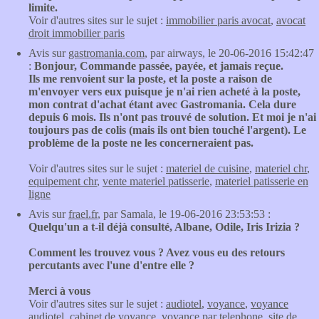
limite.
Voir d'autres sites sur le sujet :
immobilier paris avocat
,
avocat
droit immobilier paris
Avis sur
gastromania.com
, par airways, le 20-06-2016 15:42:47
:
Bonjour, Commande passée, payée, et jamais reçue.
Ils me renvoient sur la poste, et la poste a raison de
m'envoyer vers eux puisque je n'ai rien acheté à la poste,
mon contrat d'achat étant avec Gastromania. Cela dure
depuis 6 mois. Ils n'ont pas trouvé de solution. Et moi je n'ai
toujours pas de colis (mais ils ont bien touché l'argent). Le
problème de la poste ne les concerneraient pas.
Voir d'autres sites sur le sujet :
materiel de cuisine
,
materiel chr
,
equipement chr
,
vente materiel patisserie
,
materiel patisserie en
ligne
Avis sur
frael.fr
, par Samala, le 19-06-2016 23:53:53 :
Quelqu'un a t-il déjà consulté, Albane, Odile, Iris Irizia ?
Comment les trouvez vous ? Avez vous eu des retours
percutants avec l'une d'entre elle ?
Merci à vous
Voir d'autres sites sur le sujet :
audiotel
,
voyance
,
voyance
audiotel
,
cabinet de voyance
,
voyance par telephone
,
site de