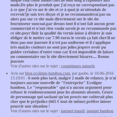
simple cela coûte moins cher.ils sont long à répondre aux
mails.De plus le produit que j'ai reçu ne correspondant pas
à ce que j'ai vu sur le site et ce à quoi je m'attendais de
recevoir!je suis tres déçue et je ne recommanderai pas ou
alors pas sur ce site mais directement sur le site du
fournisseur suncoat.par dessus tout il n'ont fait aucun geste
commercial et n'ont rien voulu savoir.je ne recommande pas
ce site.poyr finir la qualité du vernis laisse à désirer je suis
obliger de le mettre car 7.90 euros le vernis ça fait cher!il ne
tiens pas une journée il n'est pas uniforme et il s'applique
très mal.les couleurs ne sont pas jolies.jespere avoir pu
guider certaines d'entre vous car il est impossible de laisser
un commentaire sur lz site directement bizarre.... Bonne
journée
Voir d'autres sites sur le sujet :
cosmetiques naturels
Avis sur
blog.ecoligne-bambou.com
, par gaube, le 18-06-2016
15:19:01 :
6 mois plus tard, malgré 2 mails de relance, je n'ai
toujours aucune nouvelle de "l'entreprise" Ecoligne
bambou. Le "responsable" qui n'a aucun argument pour
refuser le remboursement joue les abonnés absents. Genre
de personnage qui sachant qu'un procès me coûterait plus
cher que le préjudice (665 € tout de même) préfère laisser
pourrir une situation !
Voir d'autres sites sur le sujet :
parquet massif
,
parquet bambou