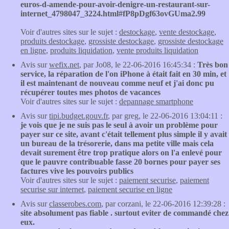
euros-d-amende-pour-avoir-denigre-un-restaurant-sur-
internet_4798047_3224.html#fP8pDgf63ovGUma2.99
Voir d'autres sites sur le sujet :
destockage
,
vente destockage
,
produits destockage
,
grossiste destockage
,
grossiste destockage
en ligne
,
produits liquidation
,
vente produits liquidation
Avis sur
wefix.net
, par Jo08, le 22-06-2016 16:45:34 :
Très bon
service, la réparation de l'on iPhone à était fait en 30 min, et
il est maintenant de nouveau comme neuf et j'ai donc pu
récupérer toutes mes photos de vacances
Voir d'autres sites sur le sujet :
depannage smartphone
Avis sur
tipi.budget.gouv.fr
, par greg, le 22-06-2016 13:04:11 :
je vois que je ne suis pas le seul à avoir un problème pour
payer sur ce site, avant c'était tellement plus simple il y avait
un bureau de la trésorerie, dans ma petite ville mais cela
devait surement être trop pratique alors on l'a enlevé pour
que le pauvre contribuable fasse 20 bornes pour payer ses
factures vive les pouvoirs publics
Voir d'autres sites sur le sujet :
paiement securise
,
paiement
securise sur internet
,
paiement securise en ligne
Avis sur
classerobes.com
, par corzani, le 22-06-2016 12:39:28 :
site absolument pas fiable . surtout eviter de commandé chez
eux.