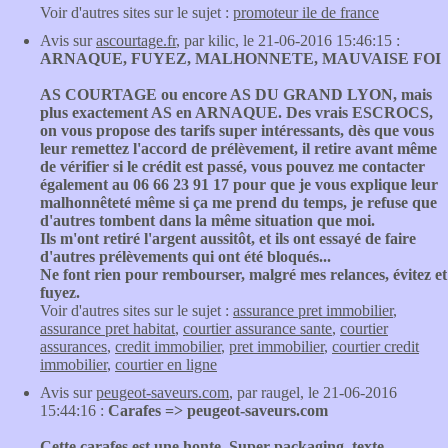
Voir d'autres sites sur le sujet :
promoteur ile de france
Avis sur
ascourtage.fr
, par kilic, le 21-06-2016 15:46:15 :
ARNAQUE, FUYEZ, MALHONNETE, MAUVAISE FOI
AS COURTAGE ou encore AS DU GRAND LYON, mais
plus exactement AS en ARNAQUE. Des vrais ESCROCS,
on vous propose des tarifs super intéressants, dès que vous
leur remettez l'accord de prélèvement, il retire avant même
de vérifier si le crédit est passé, vous pouvez me contacter
également au 06 66 23 91 17 pour que je vous explique leur
malhonnêteté même si ça me prend du temps, je refuse que
d'autres tombent dans la même situation que moi.
Ils m'ont retiré l'argent aussitôt, et ils ont essayé de faire
d'autres prélèvements qui ont été bloqués...
Ne font rien pour rembourser, malgré mes relances, évitez et
fuyez.
Voir d'autres sites sur le sujet :
assurance pret immobilier
,
assurance pret habitat
,
courtier assurance sante
,
courtier
assurances
,
credit immobilier
,
pret immobilier
,
courtier credit
immobilier
,
courtier en ligne
Avis sur
peugeot-saveurs.com
, par raugel, le 21-06-2016
15:44:16 :
Carafes => peugeot-saveurs.com
Cette carafes est une honte. Super packaging, texte