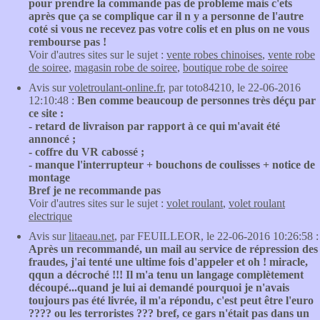
pour prendre la commande pas de probleme mais c'ets
après que ça se complique car il n y a personne de l'autre
coté si vous ne recevez pas votre colis et en plus on ne vous
rembourse pas !
Voir d'autres sites sur le sujet :
vente robes chinoises
,
vente robe
de soiree
,
magasin robe de soiree
,
boutique robe de soiree
Avis sur
voletroulant-online.fr
, par toto84210, le 22-06-2016
12:10:48 :
Ben comme beaucoup de personnes très déçu par
ce site :
- retard de livraison par rapport à ce qui m'avait été
annoncé ;
- coffre du VR cabossé ;
- manque l'interrupteur + bouchons de coulisses + notice de
montage
Bref je ne recommande pas
Voir d'autres sites sur le sujet :
volet roulant
,
volet roulant
electrique
Avis sur
litaeau.net
, par FEUILLEOR, le 22-06-2016 10:26:58 :
Après un recommandé, un mail au service de répression des
fraudes, j'ai tenté une ultime fois d'appeler et oh ! miracle,
qqun a décroché !!! Il m'a tenu un langage complètement
découpé...quand je lui ai demandé pourquoi je n'avais
toujours pas été livrée, il m'a répondu, c'est peut être l'euro
???? ou les terroristes ??? bref, ce gars n'était pas dans un