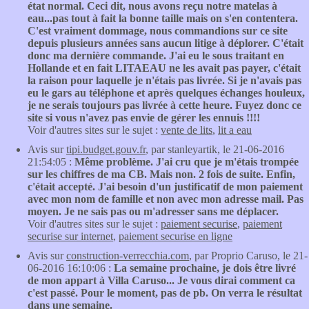
état normal. Ceci dit, nous avons reçu notre matelas à
eau...pas tout à fait la bonne taille mais on s'en contentera.
C'est vraiment dommage, nous commandions sur ce site
depuis plusieurs années sans aucun litige à déplorer. C'était
donc ma dernière commande. J'ai eu le sous traitant en
Hollande et en fait LITAEAU ne les avait pas payer, c'était
la raison pour laquelle je n'étais pas livrée. Si je n'avais pas
eu le gars au téléphone et après quelques échanges houleux,
je ne serais toujours pas livrée à cette heure. Fuyez donc ce
site si vous n'avez pas envie de gérer les ennuis !!!!
Voir d'autres sites sur le sujet :
vente de lits
,
lit a eau
Avis sur
tipi.budget.gouv.fr
, par stanleyartik, le 21-06-2016
21:54:05 :
Même problème. J'ai cru que je m'étais trompée
sur les chiffres de ma CB. Mais non. 2 fois de suite. Enfin,
c'était accepté. J'ai besoin d'un justificatif de mon paiement
avec mon nom de famille et non avec mon adresse mail. Pas
moyen. Je ne sais pas ou m'adresser sans me déplacer.
Voir d'autres sites sur le sujet :
paiement securise
,
paiement
securise sur internet
,
paiement securise en ligne
Avis sur
construction-verrecchia.com
, par Proprio Caruso, le 21-
06-2016 16:10:06 :
La semaine prochaine, je dois être livré
de mon appart à Villa Caruso... Je vous dirai comment ca
c'est passé. Pour le moment, pas de pb. On verra le résultat
dans une semaine.