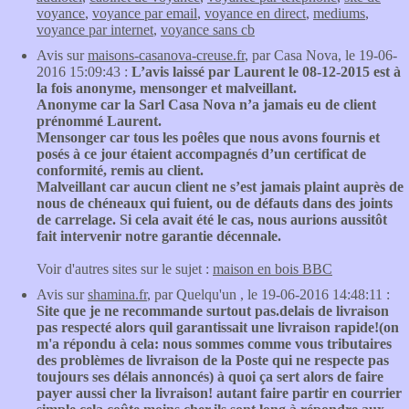
voyance
,
voyance par email
,
voyance en direct
,
mediums
,
voyance par internet
,
voyance sans cb
Avis sur
maisons-casanova-creuse.fr
, par Casa Nova, le 19-06-
2016 15:09:43 :
L’avis laissé par Laurent le 08-12-2015 est à
la fois anonyme, mensonger et malveillant.
Anonyme car la Sarl Casa Nova n’a jamais eu de client
prénommé Laurent.
Mensonger car tous les poêles que nous avons fournis et
posés à ce jour étaient accompagnés d’un certificat de
conformité, remis au client.
Malveillant car aucun client ne s’est jamais plaint auprès de
nous de chéneaux qui fuient, ou de défauts dans des joints
de carrelage. Si cela avait été le cas, nous aurions aussitôt
fait intervenir notre garantie décennale.
Voir d'autres sites sur le sujet :
maison en bois BBC
Avis sur
shamina.fr
, par Quelqu'un , le 19-06-2016 14:48:11 :
Site que je ne recommande surtout pas.delais de livraison
pas respecté alors quil garantissait une livraison rapide!(on
m'a répondu à cela: nous sommes comme vous tributaires
des problèmes de livraison de la Poste qui ne respecte pas
toujours ses délais annoncés) à quoi ça sert alors de faire
payer aussi cher la livraison! autant faire partir en courrier