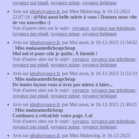
voyance par email
,
voyance suisse
,
voyance belgique
Avis sur
idealvoyance.fr
, par Miss Malawing, le 16-12-2023
22:07:34 :
@Moi aussi belle soirée à vous ! Donnez nous vite
de vos nouvelles :)
Voir d'autres sites sur le sujet :
voyance
,
voyance par telephone
,
voyance par email
,
voyance suisse
,
voyance belgique
Avis sur
idealvoyance.fr
, par Moi aussi, le 16-12-2023 21:54:02
:
Miss malasamedicheapcheap
Moi oui et pour cela je quitte. À bientôt !
Voir d'autres sites sur le sujet :
voyance
,
voyance par telephone
,
voyance par email
,
voyance suisse
,
voyance belgique
Avis sur
idealvoyance.fr
, par Moi aussi, le 16-12-2023 21:52:33
:
Miss malasamedicheapcheap
De toutes façons vous n'avez pas mieux à faire...
Voir d'autres sites sur le sujet :
voyance
,
voyance par telephone
,
voyance par email
,
voyance suisse
,
voyance belgique
Avis sur
idealvoyance.fr
, par Moi aussi, le 16-12-2023 21:49:21
:
Miss malasamedicheap
Continuez à refraichir votre page. Lol
Voir d'autres sites sur le sujet :
voyance
,
voyance par telephone
,
voyance par email
,
voyance suisse
,
voyance belgique
Avis sur
idealvoyance.fr
, par Miss Malawing, le 16-12-2023