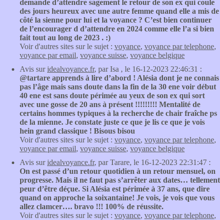
demande d’attendre sagement le retour de son ex qui coule
des jours heureux avec une autre femme quand elle a mis de
côté la sienne pour lui et la voyance ? C’est bien continuer
de l’encourager d d’attendre en 2024 comme elle l’a si bien
fait tout au long de 2023 . :)
Voir d'autres sites sur le sujet :
voyance
,
voyance par telephone
,
voyance par email
,
voyance suisse
,
voyance belgique
Avis sur
idealvoyance.fr
, par Isa , le 16-12-2023 22:46:31 :
@tartare apprends à lire d’abord ! Alésia dont je ne connais
pas l’âge mais sans doute dans la fin de la 30 ene voir début
40 ene est sans doute périmée au yeux de son ex qui sort
avec une gosse de 20 ans à présent !!!!!!!!! Mentalité de
certains hommes typiques à la recherche de chair fraîche ps
de la mienne. Je constate juste ce que je lis ce que je vois
hein grand classique ! Bisous bisou
Voir d'autres sites sur le sujet :
voyance
,
voyance par telephone
,
voyance par email
,
voyance suisse
,
voyance belgique
Avis sur
idealvoyance.fr
, par Tarare, le 16-12-2023 22:31:47 :
On est passé d’un retour quotidien à un retour mensuel, on
progresse. Mais il ne faut pas s’arrêter aux dates… tellement
peur d’être déçue. Si Alésia est périmée à 37 ans, que dire
quand on approche la soixantaine! Je vois, je vois que vous
allez clamcer…. bravo !!! 100% de réussite.
Voir d'autres sites sur le sujet :
voyance
,
voyance par telephone
,