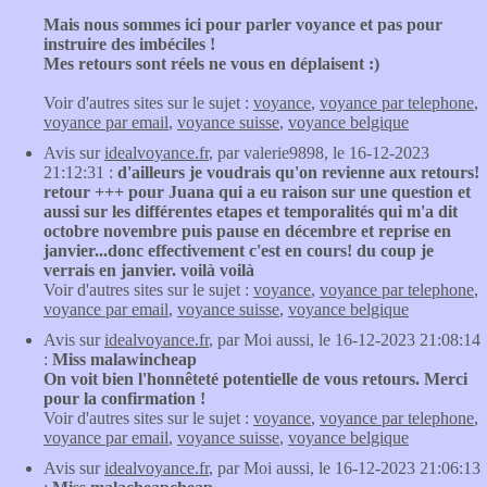
Mais nous sommes ici pour parler voyance et pas pour
instruire des imbéciles !
Mes retours sont réels ne vous en déplaisent :)
Voir d'autres sites sur le sujet :
voyance
,
voyance par telephone
,
voyance par email
,
voyance suisse
,
voyance belgique
Avis sur
idealvoyance.fr
, par valerie9898, le 16-12-2023
21:12:31 :
d'ailleurs je voudrais qu'on revienne aux retours!
retour +++ pour Juana qui a eu raison sur une question et
aussi sur les différentes etapes et temporalités qui m'a dit
octobre novembre puis pause en décembre et reprise en
janvier...donc effectivement c'est en cours! du coup je
verrais en janvier. voilà voilà
Voir d'autres sites sur le sujet :
voyance
,
voyance par telephone
,
voyance par email
,
voyance suisse
,
voyance belgique
Avis sur
idealvoyance.fr
, par Moi aussi, le 16-12-2023 21:08:14
:
Miss malawincheap
On voit bien l'honnêteté potentielle de vous retours. Merci
pour la confirmation !
Voir d'autres sites sur le sujet :
voyance
,
voyance par telephone
,
voyance par email
,
voyance suisse
,
voyance belgique
Avis sur
idealvoyance.fr
, par Moi aussi, le 16-12-2023 21:06:13