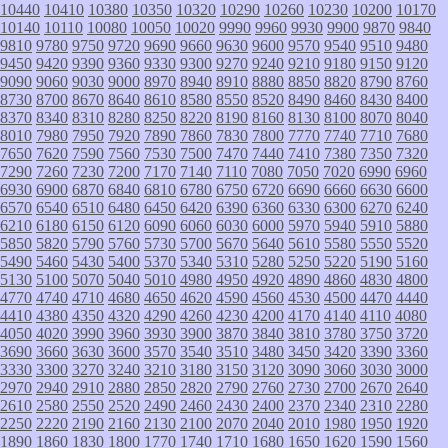
10440
10410
10380
10350
10320
10290
10260
10230
10200
10170
10140
10110
10080
10050
10020
9990
9960
9930
9900
9870
9840
9810
9780
9750
9720
9690
9660
9630
9600
9570
9540
9510
9480
9450
9420
9390
9360
9330
9300
9270
9240
9210
9180
9150
9120
9090
9060
9030
9000
8970
8940
8910
8880
8850
8820
8790
8760
8730
8700
8670
8640
8610
8580
8550
8520
8490
8460
8430
8400
8370
8340
8310
8280
8250
8220
8190
8160
8130
8100
8070
8040
8010
7980
7950
7920
7890
7860
7830
7800
7770
7740
7710
7680
7650
7620
7590
7560
7530
7500
7470
7440
7410
7380
7350
7320
7290
7260
7230
7200
7170
7140
7110
7080
7050
7020
6990
6960
6930
6900
6870
6840
6810
6780
6750
6720
6690
6660
6630
6600
6570
6540
6510
6480
6450
6420
6390
6360
6330
6300
6270
6240
6210
6180
6150
6120
6090
6060
6030
6000
5970
5940
5910
5880
5850
5820
5790
5760
5730
5700
5670
5640
5610
5580
5550
5520
5490
5460
5430
5400
5370
5340
5310
5280
5250
5220
5190
5160
5130
5100
5070
5040
5010
4980
4950
4920
4890
4860
4830
4800
4770
4740
4710
4680
4650
4620
4590
4560
4530
4500
4470
4440
4410
4380
4350
4320
4290
4260
4230
4200
4170
4140
4110
4080
4050
4020
3990
3960
3930
3900
3870
3840
3810
3780
3750
3720
3690
3660
3630
3600
3570
3540
3510
3480
3450
3420
3390
3360
3330
3300
3270
3240
3210
3180
3150
3120
3090
3060
3030
3000
2970
2940
2910
2880
2850
2820
2790
2760
2730
2700
2670
2640
2610
2580
2550
2520
2490
2460
2430
2400
2370
2340
2310
2280
2250
2220
2190
2160
2130
2100
2070
2040
2010
1980
1950
1920
1890
1860
1830
1800
1770
1740
1710
1680
1650
1620
1590
1560