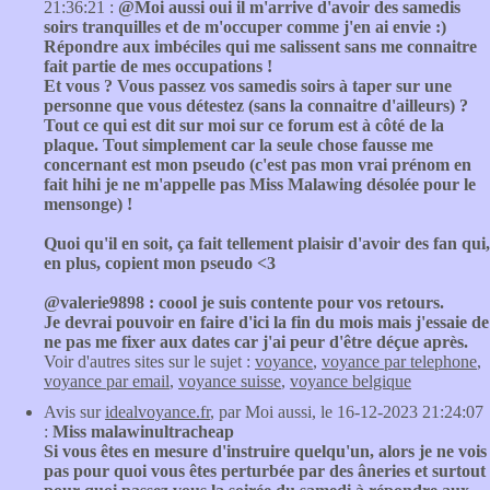
21:36:21 :
@Moi aussi oui il m'arrive d'avoir des samedis
soirs tranquilles et de m'occuper comme j'en ai envie :)
Répondre aux imbéciles qui me salissent sans me connaitre
fait partie de mes occupations !
Et vous ? Vous passez vos samedis soirs à taper sur une
personne que vous détestez (sans la connaitre d'ailleurs) ?
Tout ce qui est dit sur moi sur ce forum est à côté de la
plaque. Tout simplement car la seule chose fausse me
concernant est mon pseudo (c'est pas mon vrai prénom en
fait hihi je ne m'appelle pas Miss Malawing désolée pour le
mensonge) !
Quoi qu'il en soit, ça fait tellement plaisir d'avoir des fan qui,
en plus, copient mon pseudo <3
@valerie9898 : coool je suis contente pour vos retours.
Je devrai pouvoir en faire d'ici la fin du mois mais j'essaie de
ne pas me fixer aux dates car j'ai peur d'être déçue après.
Voir d'autres sites sur le sujet :
voyance
,
voyance par telephone
,
voyance par email
,
voyance suisse
,
voyance belgique
Avis sur
idealvoyance.fr
, par Moi aussi, le 16-12-2023 21:24:07
:
Miss malawinultracheap
Si vous êtes en mesure d'instruire quelqu'un, alors je ne vois
pas pour quoi vous êtes perturbée par des âneries et surtout