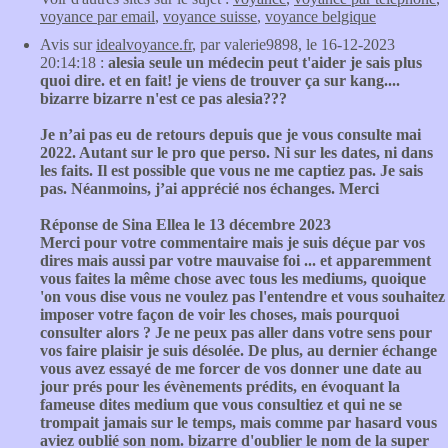
voyance par email
,
voyance suisse
,
voyance belgique
Avis sur
idealvoyance.fr
, par valerie9898, le 16-12-2023
20:14:18 :
alesia seule un médecin peut t'aider je sais plus
quoi dire. et en fait! je viens de trouver ça sur kang....
bizarre bizarre n'est ce pas alesia???
Je n’ai pas eu de retours depuis que je vous consulte mai
2022. Autant sur le pro que perso. Ni sur les dates, ni dans
les faits. Il est possible que vous ne me captiez pas. Je sais
pas. Néanmoins, j’ai apprécié nos échanges. Merci
Réponse de Sina Ellea le 13 décembre 2023
Merci pour votre commentaire mais je suis déçue par vos
dires mais aussi par votre mauvaise foi ... et apparemment
vous faites la même chose avec tous les mediums, quoique
'on vous dise vous ne voulez pas l'entendre et vous souhaitez
imposer votre façon de voir les choses, mais pourquoi
consulter alors ? Je ne peux pas aller dans votre sens pour
vos faire plaisir je suis désolée. De plus, au dernier échange
vous avez essayé de me forcer de vos donner une date au
jour prés pour les évènements prédits, en évoquant la
fameuse dites medium que vous consultiez et qui ne se
trompait jamais sur le temps, mais comme par hasard vous
aviez oublié son nom. bizarre d'oublier le nom de la super