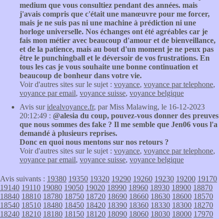
medium que vous consultiez pendant des années. mais
j'avais compris que c'était une manœuvre pour me forcer,
mais je ne suis pas ni une machine à prédiction ni une
horloge universelle. Nos échanges ont été agréables car je
fais mon métier avec beaucoup d'amour et de bienveillance,
et de la patience, mais au bout d'un moment je ne peux pas
être le punchingball et le déversoir de vos frustrations. En
tous les cas je vous souhaite une bonne continuation et
beaucoup de bonheur dans votre vie.
Voir d'autres sites sur le sujet :
voyance
,
voyance par telephone
,
voyance par email
,
voyance suisse
,
voyance belgique
Avis sur
idealvoyance.fr
, par Miss Malawing, le 16-12-2023
20:12:49 :
@alesia du coup, pouvez-vous donner des preuves
que nous sommes des fake ? Il me semble que Jen06 vous l'a
demandé à plusieurs reprises.
Donc en quoi nous mentons sur nos retours ?
Voir d'autres sites sur le sujet :
voyance
,
voyance par telephone
,
voyance par email
,
voyance suisse
,
voyance belgique
Avis suivants :
19380
19350
19320
19290
19260
19230
19200
19170
19140
19110
19080
19050
19020
18990
18960
18930
18900
18870
18840
18810
18780
18750
18720
18690
18660
18630
18600
18570
18540
18510
18480
18450
18420
18390
18360
18330
18300
18270
18240
18210
18180
18150
18120
18090
18060
18030
18000
17970