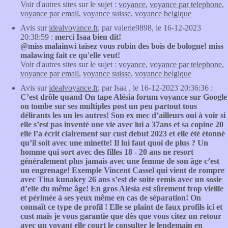
Voir d'autres sites sur le sujet :
voyance
,
voyance par telephone
,
voyance par email
,
voyance suisse
,
voyance belgique
Avis sur
idealvoyance.fr
, par valerie9898, le 16-12-2023
20:38:59 :
merci Isaa bien dit!
@miss malainwi taisez vous robin des bois de bologne! miss
malawing fait ce qu'elle veut!
Voir d'autres sites sur le sujet :
voyance
,
voyance par telephone
,
voyance par email
,
voyance suisse
,
voyance belgique
Avis sur
idealvoyance.fr
, par Isaa , le 16-12-2023 20:36:36 :
C’est drôle quand On tape Alésia forum voyance sur Google
on tombe sur ses multiples post un peu partout tous
délirants les un les autres! Son ex mec d’ailleurs oui à voir si
elle s’est pas inventé une vie avec lui a 37ans et sa copine 20
elle l’a écrit clairement sur cust debut 2023 et elle été étonné
qu’il soit avec une minette! Il lui faut quoi de plus ? Un
homme qui sort avec des filles 18 - 20 ans ne resort
généralement plus jamais avec une femme de son âge c’est
un engrenage! Exemple Vincent Cassel qui vient de rompre
avec Tina kunakey 26 ans s’est de suite remis avec un sosie
d’elle du même âge! En gros Alésia est sûrement trop vieille
et périmée à ses yeux même en cas de séparation! On
connaît ce type de profil ! Elle se plaint de faux profils ici et
cust mais je vous garantie que dès que vous citez un retour
avec un voyant elle court le consulter le lendemain en