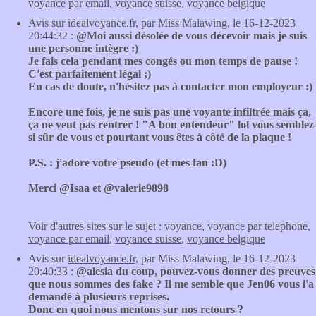
voyance par email
,
voyance suisse
,
voyance belgique
Avis sur
idealvoyance.fr
, par Miss Malawing, le 16-12-2023
20:44:32 :
@Moi aussi désolée de vous décevoir mais je suis
une personne intègre :)
Je fais cela pendant mes congés ou mon temps de pause !
C'est parfaitement légal ;)
En cas de doute, n'hésitez pas à contacter mon employeur :)
Encore une fois, je ne suis pas une voyante infiltrée mais ça,
ça ne veut pas rentrer ! "A bon entendeur" lol vous semblez
si sûr de vous et pourtant vous êtes à côté de la plaque !
P.S. : j'adore votre pseudo (et mes fan :D)
Merci @Isaa et @valerie9898
Voir d'autres sites sur le sujet :
voyance
,
voyance par telephone
,
voyance par email
,
voyance suisse
,
voyance belgique
Avis sur
idealvoyance.fr
, par Miss Malawing, le 16-12-2023
20:40:33 :
@alesia du coup, pouvez-vous donner des preuves
que nous sommes des fake ? Il me semble que Jen06 vous l'a
demandé à plusieurs reprises.
Donc en quoi nous mentons sur nos retours ?