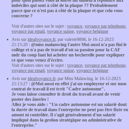
pour quoi passez vous la soirée du samedi à répondre aux
imbéciles qui sont à côté de la plaque ?? Probablement
parce que ce n'est pas à côté de la plaque et que cela vous
concerne ?
Voir d'autres sites sur le sujet :
voyance
,
voyance par telephone
,
voyance par email
,
voyance suisse
,
voyance belgique
Avis sur
idealvoyance.fr
, par valerie9898, le 16-12-2023
21:15:20 :
@miss malanwing l'autre Moi aussi n'a pas fini le
collège et n'a pas de travail d'où sa passion pour la CAF
mdr du coup faut lui acheter un becherelle pour expliquer
ce que vous venez d'écrire.
Voir d'autres sites sur le sujet :
voyance
,
voyance par telephone
,
voyance par email
,
voyance suisse
,
voyance belgique
Avis sur
idealvoyance.fr
, par Miss Malawing, le 16-12-2023
21:13:27 :
@Moi aussi en effet j'ai un employeur et sur mon
contrat de travail il est écrit "Cadre autonome".
Je vous laisse consulter le droit du travail avant de venir
poster des âneries !
Allez je vous aide : "Un cadre autonome est un salarié dont
la durée de travail dans l'entreprise ne peut pas être fixée en
amont ni contrôlée. Il s'agit généralement d'un salarié
impliqué dans la gestion stratégique ou administrative de
l'entreprise."