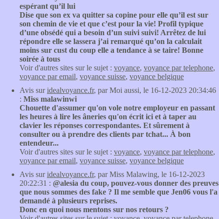
espérant qu’il lui
Dise que son ex va quitter sa copine pour elle qu’il est sur
son chemin de vie et que c’est pour la vie! Profil typique
d’une obsédé qui a besoin d’un suivi suivi! Arrêtez de lui
répondre elle se lassera j’ai remarqué qu’on la calculait
moins sur cust du coup elle a tendance à se taire! Bonne
soirée à tous
Voir d'autres sites sur le sujet :
voyance
,
voyance par telephone
,
voyance par email
,
voyance suisse
,
voyance belgique
Avis sur
idealvoyance.fr
, par Moi aussi, le 16-12-2023 20:34:46
:
Miss malawinwi
Chouette d'assumer qu'on vole notre employeur en passant
les heures à lire les âneries qu'on écrit ici et à taper au
clavier les réponses correspondantes. Et sûrement à
consulter ou à prendre des clients par tchat... À bon
entendeur...
Voir d'autres sites sur le sujet :
voyance
,
voyance par telephone
,
voyance par email
,
voyance suisse
,
voyance belgique
Avis sur
idealvoyance.fr
, par Miss Malawing, le 16-12-2023
20:22:31 :
@alesia du coup, pouvez-vous donner des preuves
que nous sommes des fake ? Il me semble que Jen06 vous l'a
demandé à plusieurs reprises.
Donc en quoi nous mentons sur nos retours ?
Voir d'autres sites sur le sujet :
voyance
,
voyance par telephone
,