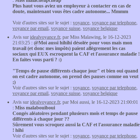
:
Miss malacheapcheap
Plus haut vous aviez un employeur à contacter en cas de
doute, maintenant vous êtes cadre autonome... Mmmm
Voir d'autres sites sur le sujet :
voyance
,
voyance par telephone
,
voyance par email
,
voyance suisse
,
voyance belgique
Avis sur
idealvoyance.fr
, par Miss Malawing, le 16-12-2023
21:03:25 :
@Moi aussi hihihi désolée pour vous mais mon
travail (et donc mes impôts) paient allègrement les cas
sociaux qui EUX escroquent la CAF et l'assurance maladie !
En faites vous parti ? :)
"Temps de pause différents chaque jour" et bien oui quand
on est cadre autonome, on prend des pauses comme on veut
;)
Voir d'autres sites sur le sujet :
voyance
,
voyance par telephone
,
voyance par email
,
voyance suisse
,
voyance belgique
Avis sur
idealvoyance.fr
, par Moi aussi, le 16-12-2023 21:00:01
:
Miss malabouiboui
Congés aléatoires pendant plusieurs mois et temps de pause
différents à chaque jour ??
Sûrement vous scroquez aussi la CAF et l'assurance maladie
! hihi
Voir d'autres sites sur le sujet :
voyance
,
voyance par telephone
,