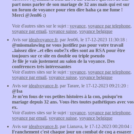
part nous parler de son mariage de 32 ans mais qui est sur
un forum de voyance pour rien dire haha ça me fume !
Merci @Jen06 :)
Voir d'autres sites sur le sujet :
voyance
,
voyance par telephone
,
voyance par email
,
voyance suisse
,
voyance belgique
Avis sur
idealvoyance.fr
, par Jen06, le 17-12-2023 11:30:18 :
@missmalawing ne vous justifiez pas pour votre travail
..laissez dire ..et elles oube7x elles sont au RSA pour être
toujours sur ce site en double ou triple pseudo
Je file je vais justement au salon de la voyance. Des
conférences très intéressantes
Voir d'autres sites sur le sujet :
voyance
,
voyance par telephone
,
voyance par email
,
voyance suisse
,
voyance belgique
Avis sur
idealvoyance.fr
, par Tarare, le 17-12-2023 09:21:20 :
@Isa
Je m’en fous de vos petites histoires à la con, puisqu’en
mariage depuis 32 ans. Vous êtes toutes pathétiques avec vos
ex.
Voir d'autres sites sur le sujet :
voyance
,
voyance par telephone
,
voyance par email
,
voyance suisse
,
voyance belgique
Avis sur
idealvoyance.fr
, par Lianava, le 17-12-2023 00:20:04 :
Franchement c'est chaque jour un combat de coq a essayer