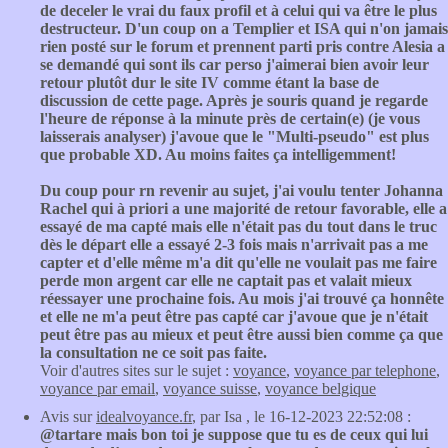
de deceler le vrai du faux profil et à celui qui va être le plus
destructeur. D'un coup on a Templier et ISA qui n'on jamais
rien posté sur le forum et prennent parti pris contre Alesia a
se demandé qui sont ils car perso j'aimerai bien avoir leur
retour plutôt dur le site IV comme étant la base de
discussion de cette page. Après je souris quand je regarde
l'heure de réponse à la minute près de certain(e) (je vous
laisserais analyser) j'avoue que le "Multi-pseudo" est plus
que probable XD. Au moins faites ça intelligemment!
Du coup pour rn revenir au sujet, j'ai voulu tenter Johanna
Rachel qui à priori a une majorité de retour favorable, elle a
essayé de ma capté mais elle n'était pas du tout dans le truc
dès le départ elle a essayé 2-3 fois mais n'arrivait pas a me
capter et d'elle même m'a dit qu'elle ne voulait pas me faire
perde mon argent car elle ne captait pas et valait mieux
réessayer une prochaine fois. Au mois j'ai trouvé ça honnête
et elle ne m'a peut être pas capté car j'avoue que je n'était
peut être pas au mieux et peut être aussi bien comme ça que
la consultation ne ce soit pas faite.
Voir d'autres sites sur le sujet :
voyance
,
voyance par telephone
,
voyance par email
,
voyance suisse
,
voyance belgique
Avis sur
idealvoyance.fr
, par Isa , le 16-12-2023 22:52:08 :
@tartare mais bon toi je suppose que tu es de ceux qui lui