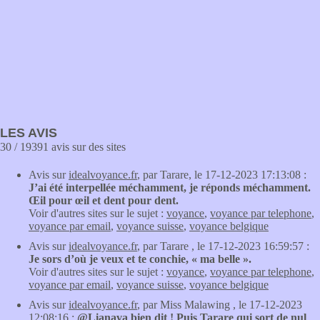
LES AVIS
30 / 19391 avis sur des sites
Avis sur
idealvoyance.fr
, par Tarare, le 17-12-2023 17:13:08 :
J’ai été interpellée méchamment, je réponds méchamment.
Œil pour œil et dent pour dent.
Voir d'autres sites sur le sujet :
voyance
,
voyance par telephone
,
voyance par email
,
voyance suisse
,
voyance belgique
Avis sur
idealvoyance.fr
, par Tarare , le 17-12-2023 16:59:57 :
Je sors d’où je veux et te conchie, « ma belle ».
Voir d'autres sites sur le sujet :
voyance
,
voyance par telephone
,
voyance par email
,
voyance suisse
,
voyance belgique
Avis sur
idealvoyance.fr
, par Miss Malawing , le 17-12-2023
12:08:16 :
@Lianava bien dit ! Puis Tarare qui sort de nul