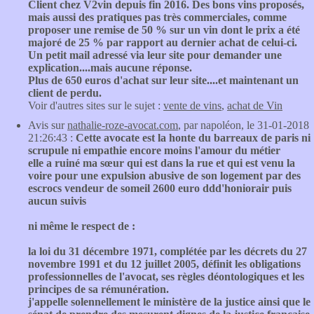
Client chez V2vin depuis fin 2016. Des bons vins proposés,
mais aussi des pratiques pas très commerciales, comme
proposer une remise de 50 % sur un vin dont le prix a été
majoré de 25 % par rapport au dernier achat de celui-ci.
Un petit mail adressé via leur site pour demander une
explication....mais aucune réponse.
Plus de 650 euros d'achat sur leur site....et maintenant un
client de perdu.
Voir d'autres sites sur le sujet :
vente de vins
,
achat de Vin
Avis sur
nathalie-roze-avocat.com
, par napoléon, le 31-01-2018
21:26:43 :
Cette avocate est la honte du barreaux de paris ni
scrupule ni empathie encore moins l'amour du métier
elle a ruiné ma sœur qui est dans la rue et qui est venu la
voire pour une expulsion abusive de son logement par des
escrocs vendeur de someil 2600 euro ddd'honiorair puis
aucun suivis
ni même le respect de :
la loi du 31 décembre 1971, complétée par les décrets du 27
novembre 1991 et du 12 juillet 2005, définit les obligations
professionnelles de l'avocat, ses règles déontologiques et les
principes de sa rémunération.
j'appelle solennellement le ministère de la justice ainsi que le