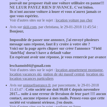
pouvait me proposer était une voiture utilitaire en panne!!!
NE LEUR PAYEZ RIEN D'AVANCE. C'est bidon.
Ils n'ont aucune voiture à louer et vous n'aurez jamais ce
que vous espériez.
Voir d'autres sites sur le sujet :
location voiture pas cher
Avis sur
skiii.com
, par christiana, le 29-01-2018 11:45:54 :
Bonjour,
Impossible de passer une annonce, j'ai envoyé plusieurs
message sans réponse, faut il y croire à votre site ?
Voici sur la page après cliquer sur créer l'annonce "Field
'dateMaj' doesn't have a default value
En espérant avoir une réponse, je vous remercie par avance
leschamois04@gmail.com
Voir d'autres sites sur le sujet :
location appartement montagne
,
location vacances ski
,
station de ski massif central
,
location ski
,
location vacances particuliers
Avis sur
uniquefragrance.fr
, par pascontante, le 29-01-2018
11:43:47 :
Cette société me doit 99,60 € depuis novembre
2017... suite à une erreur de livraison de leur part !!!! aucun
contact, aucune réponse à mes mails. Pensez-vous que cette
société est vraiment sérieuse, j'en doute.
Voir d'autres sites sur le sujet :
parfums en ligne