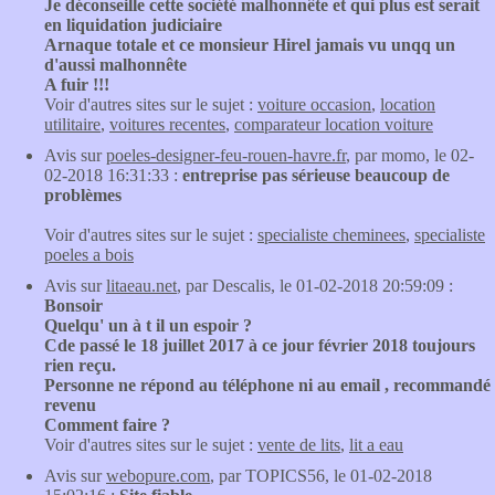
Je déconseille cette société malhonnête et qui plus est serait
en liquidation judiciaire
Arnaque totale et ce monsieur Hirel jamais vu unqq un
d'aussi malhonnête
A fuir !!!
Voir d'autres sites sur le sujet :
voiture occasion
,
location
utilitaire
,
voitures recentes
,
comparateur location voiture
Avis sur
poeles-designer-feu-rouen-havre.fr
, par momo, le 02-
02-2018 16:31:33 :
entreprise pas sérieuse beaucoup de
problèmes
Voir d'autres sites sur le sujet :
specialiste cheminees
,
specialiste
poeles a bois
Avis sur
litaeau.net
, par Descalis, le 01-02-2018 20:59:09 :
Bonsoir
Quelqu' un à t il un espoir ?
Cde passé le 18 juillet 2017 à ce jour février 2018 toujours
rien reçu.
Personne ne répond au téléphone ni au email , recommandé
revenu
Comment faire ?
Voir d'autres sites sur le sujet :
vente de lits
,
lit a eau
Avis sur
webopure.com
, par TOPICS56, le 01-02-2018