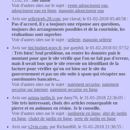
15:02:16 :
Site fiable
Voir d'autres sites sur le sujet :
vente adoucisseur eau
,
adoucisseur eau en ligne
,
magasin adoucisseur eau
Avis sur
selleriegb-28.com
, par claval, le 01-02-2018 05:40:58 :
Pas d'accord, il y a toujours une réponse aux questions,
toujours des arrangements possibles et de la courtoisie, les
réalisations sont superbes
Voir d'autres sites sur le sujet :
sellerie
,
magasin sellerie
Avis sur
tipi.budget.gouv.fr
, par garphil, le 01-02-2018 01:37:52
:
Très bien! Seul problème, on rentre les données puis le
montant pour que le site vérifie que l'on ne fait pas d'erreur,
mais il serait bon que le site renvoie un identifiant de la
facture pour vérifier qu'on est bien sur le site du
gouvernement et pas un site suite à spam qui récupère nos
coordonnées bancaires...
Voir d'autres sites sur le sujet :
paiement securise
,
paiement
securise sur internet
,
paiement securise en ligne
Avis sur
anima-jardin.fr
, par dany76, le 31-01-2018 22:36:05 :
Site très intéressant, choix des articles remarquable en
pierre et en animaux en résine. Je le conseille.
Voir d'autres sites sur le sujet :
jardinerie en ligne
,
abri de jardin
en ligne
,
chalet de jardin en ligne
,
serre de jardin en ligne
Avis sur
v2vin.com
, par Richard68, le 31-01-2018 21:36:55 :