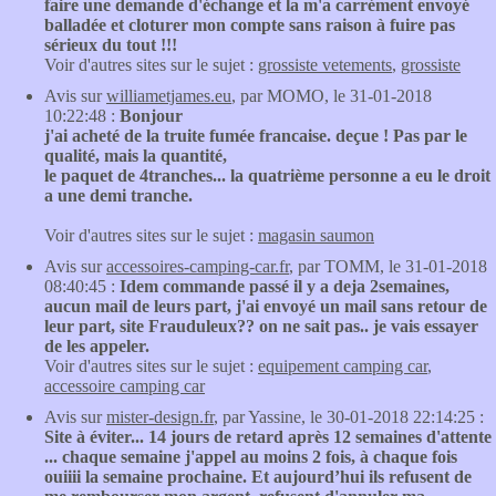
faire une demande d'échange et la m'a carrément envoyé
balladée et cloturer mon compte sans raison à fuire pas
sérieux du tout !!!
Voir d'autres sites sur le sujet :
grossiste vetements
,
grossiste
Avis sur
williametjames.eu
, par MOMO, le 31-01-2018
10:22:48 :
Bonjour
j'ai acheté de la truite fumée francaise. deçue ! Pas par le
qualité, mais la quantité,
le paquet de 4tranches... la quatrième personne a eu le droit
a une demi tranche.
Voir d'autres sites sur le sujet :
magasin saumon
Avis sur
accessoires-camping-car.fr
, par TOMM, le 31-01-2018
08:40:45 :
Idem commande passé il y a deja 2semaines,
aucun mail de leurs part, j'ai envoyé un mail sans retour de
leur part, site Frauduleux?? on ne sait pas.. je vais essayer
de les appeler.
Voir d'autres sites sur le sujet :
equipement camping car
,
accessoire camping car
Avis sur
mister-design.fr
, par Yassine, le 30-01-2018 22:14:25 :
Site à éviter... 14 jours de retard après 12 semaines d'attente
... chaque semaine j'appel au moins 2 fois, à chaque fois
ouiiii la semaine prochaine. Et aujourd’hui ils refusent de