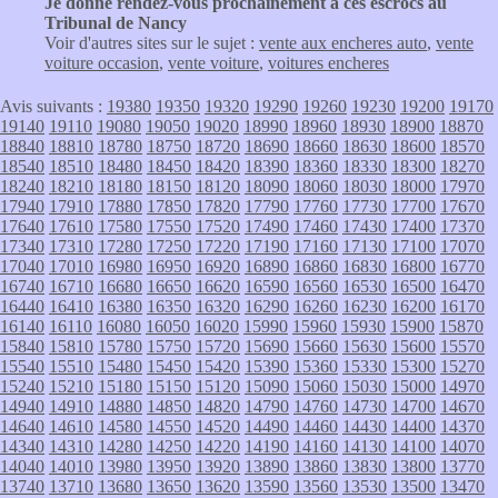
Je donne rendez-vous prochainement à ces escrocs au
Tribunal de Nancy
Voir d'autres sites sur le sujet :
vente aux encheres auto
,
vente
voiture occasion
,
vente voiture
,
voitures encheres
Avis suivants :
19380
19350
19320
19290
19260
19230
19200
19170
19140
19110
19080
19050
19020
18990
18960
18930
18900
18870
18840
18810
18780
18750
18720
18690
18660
18630
18600
18570
18540
18510
18480
18450
18420
18390
18360
18330
18300
18270
18240
18210
18180
18150
18120
18090
18060
18030
18000
17970
17940
17910
17880
17850
17820
17790
17760
17730
17700
17670
17640
17610
17580
17550
17520
17490
17460
17430
17400
17370
17340
17310
17280
17250
17220
17190
17160
17130
17100
17070
17040
17010
16980
16950
16920
16890
16860
16830
16800
16770
16740
16710
16680
16650
16620
16590
16560
16530
16500
16470
16440
16410
16380
16350
16320
16290
16260
16230
16200
16170
16140
16110
16080
16050
16020
15990
15960
15930
15900
15870
15840
15810
15780
15750
15720
15690
15660
15630
15600
15570
15540
15510
15480
15450
15420
15390
15360
15330
15300
15270
15240
15210
15180
15150
15120
15090
15060
15030
15000
14970
14940
14910
14880
14850
14820
14790
14760
14730
14700
14670
14640
14610
14580
14550
14520
14490
14460
14430
14400
14370
14340
14310
14280
14250
14220
14190
14160
14130
14100
14070
14040
14010
13980
13950
13920
13890
13860
13830
13800
13770
13740
13710
13680
13650
13620
13590
13560
13530
13500
13470