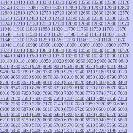
13440
13410
13380
13350
13320
13290
13260
13230
13200
13170
13140
13110
13080
13050
13020
12990
12960
12930
12900
12870
12840
12810
12780
12750
12720
12690
12660
12630
12600
12570
12540
12510
12480
12450
12420
12390
12360
12330
12300
12270
12240
12210
12180
12150
12120
12090
12060
12030
12000
11970
11940
11910
11880
11850
11820
11790
11760
11730
11700
11670
11640
11610
11580
11550
11520
11490
11460
11430
11400
11370
11340
11310
11280
11250
11220
11190
11160
11130
11100
11070
11040
11010
10980
10950
10920
10890
10860
10830
10800
10770
10740
10710
10680
10650
10620
10590
10560
10530
10500
10470
10440
10410
10380
10350
10320
10290
10260
10230
10200
10170
10140
10110
10080
10050
10020
9990
9960
9930
9900
9870
9840
9810
9780
9750
9720
9690
9660
9630
9600
9570
9540
9510
9480
9450
9420
9390
9360
9330
9300
9270
9240
9210
9180
9150
9120
9090
9060
9030
9000
8970
8940
8910
8880
8850
8820
8790
8760
8730
8700
8670
8640
8610
8580
8550
8520
8490
8460
8430
8400
8370
8340
8310
8280
8250
8220
8190
8160
8130
8100
8070
8040
8010
7980
7950
7920
7890
7860
7830
7800
7770
7740
7710
7680
7650
7620
7590
7560
7530
7500
7470
7440
7410
7380
7350
7320
7290
7260
7230
7200
7170
7140
7110
7080
7050
7020
6990
6960
6930
6900
6870
6840
6810
6780
6750
6720
6690
6660
6630
6600
6570
6540
6510
6480
6450
6420
6390
6360
6330
6300
6270
6240
6210
6180
6150
6120
6090
6060
6030
6000
5970
5940
5910
5880
5850
5820
5790
5760
5730
5700
5670
5640
5610
5580
5550
5520
5490
5460
5430
5400
5370
5340
5310
5280
5250
5220
5190
5160