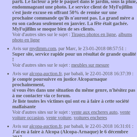
parti. Le facteur a jeté le paquet dans le jardin, sous la pluie,
endommageant une photo. Le service client de MyFujifilm
s'est juste excuse en offrant 50% de remise sur une
prochaine commande qu'ils n'auront pas. La grand mère a
eu son cadeau seulement en janvier. La fête était gachée.
MyFujifilm se moque bien de ses clients.
Voir d'autres sites sur le sujet :
Tirages photos en ligne
,
albums
photo en ligne
Avis sur
mydimm.com
, par Marc, le 23-01-2018 08:57:51 :
Super site, service rapide pour un résultat de grande qualité
!
Voir d'autres sites sur le sujet :
meubles sur mesure
Avis sur
alcopa-auction.fr
, par babali, le 22-01-2018 16:37:39 :
je compte poursuivre en justice Alcoparnaque
prochainement,
si vous êtes dans une situation du même genre, n'hésitez pas
à me contacter via ce forum.
Je liste toutes les victimes qui ont eu à faire à cette société
malfaisante
Voir d'autres sites sur le sujet :
vente aux encheres auto
,
vente
voiture occasion
,
vente voiture
,
voitures encheres
Avis sur
alcopa-auction.fr
, par babali, le 22-01-2018 16:31:01 :
J'ai eu à faire à Alcopa (Alcopa-Arnaque) le 6 décembre