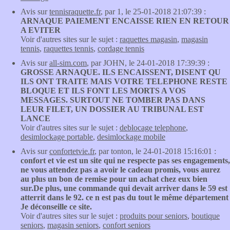
Avis sur
tennisraquette.fr
, par 1, le 25-01-2018 21:07:39 :
ARNAQUE PAIEMENT ENCAISSE RIEN EN RETOUR
A EVITER
Voir d'autres sites sur le sujet :
raquettes magasin
,
magasin
tennis
,
raquettes tennis
,
cordage tennis
Avis sur
all-sim.com
, par JOHN, le 24-01-2018 17:39:39 :
GROSSE ARNAQUE. ILS ENCAISSENT, DISENT QU
ILS ONT TRAITE MAIS VOTRE TELEPHONE RESTE
BLOQUE ET ILS FONT LES MORTS A VOS
MESSAGES. SURTOUT NE TOMBER PAS DANS
LEUR FILET, UN DOSSIER AU TRIBUNAL EST
LANCE
Voir d'autres sites sur le sujet :
deblocage telephone
,
desimlockage portable
,
desimlockage mobile
Avis sur
confortetvie.fr
, par tonton, le 24-01-2018 15:16:01 :
confort et vie est un site qui ne respecte pas ses engagements,
ne vous attendez pas a avoir le cadeau promis, vous aurez
au plus un bon de remise pour un achat chez eux bien
sur.De plus, une commande qui devait arriver dans le 59 est
atterrit dans le 92. ce n est pas du tout le même département
Je déconseille ce site.
Voir d'autres sites sur le sujet :
produits pour seniors
,
boutique
seniors
,
magasin seniors
,
confort seniors