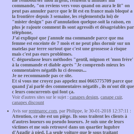
me rembourser mon argent, refusent d'annuler ma
commande, "on reviens vers vous quand on aura le lit" on
peut pas annuler parce que le lit est en france mais bloqué a
la frontière depuis 3 semaine, les règlements(la loi) de
"mister design" pas d’annulation quelque-soit la raison, en
plus je rajoute comment ils sont agressifs et désagréables par
téléphone,
J’ai expliqué que j'annule ma commande parce que ma
femme est enceinte de 7 mois et ne peut plus dormir sur un
matelas par terre surtout que c'est une grossesse à risque
mais c'est pas eurs problèmes.
C dégueulasse leurs méthodes "gentil, mignon et 'mon frère'
à la commande et diable après "Je comprends mieux les
commentaires négatifs lu ci dessous...
Je ne recommande pas ce site.
Et si vous me croyez pas appelez moi 0665775709 parce que
quand j'ai parlé des commentaires négatifs , ils m'ont dit que
c leurs concurrents qui font ça.
Voir d'autres sites sur le sujet :
canapes design
,
canape cuir
,
canapes discount
Avis sur
rentmaroc.com
, par Philippe, le 30-01-2018 12:37:11 :
Attention, ce site est un piège. Ils sous traitent les clients à
d'autres loueurs ou pseudo loueurs. Je suis une de leurs
victimes et me suis retrouvé dans un quartier lugubre
d'Agadir à pied. La seule voiture que le sous traitant