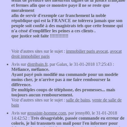
sénat de prendre des mesurent dignes de la justice française
et fermes afin que ce monstre paye il ne se reste que
moralement
afin de servir d'exemple car franchement la noble
république qui est la FRANCE ne tolérera jamais que son
peuple soit confié à des magistrats tels que cette femme qui
n'a céssé d'empliffier les peines a ces clients .
que justice soit faite !!!!!!!!!!!!!
Voir d'autres sites sur le sujet :
immobilier paris avocat
,
avocat
droit immobilier paris
Avis sur
distribain.fr
, par Galax, le 31-01-2018 17:25:43 :
Méfiance, méfiance.
Ayant payé puis modifié ma commande pour un modèle
moins cher, je n'arrive pas à me faire rembourser la
différence.
De multiples coups de téléphone, des promesses... mais
toujours aucun remboursement.
Voir d'autres sites sur le sujet :
salle de bains
,
vente de salle de
bain
Avis sur
grossiste-homme.com
, par jenny80, le 31-01-2018
14:42:52 :
Trés désagréable, passée commande eu erreur de
coloris, je lui transmets un mail pour l'en informer pour