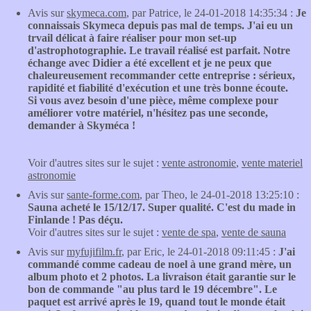
Avis sur
skymeca.com
, par Patrice, le 24-01-2018 14:35:34 :
Je
connaissais Skymeca depuis pas mal de temps. J'ai eu un
trvail délicat à faire réaliser pour mon set-up
d'astrophotographie. Le travail réalisé est parfait. Notre
échange avec Didier a été excellent et je ne peux que
chaleureusement recommander cette entreprise : sérieux,
rapidité et fiabilité d'exécution et une très bonne écoute.
Si vous avez besoin d'une pièce, même complexe pour
améliorer votre matériel, n'hésitez pas une seconde,
demander à Skyméca !
Voir d'autres sites sur le sujet :
vente astronomie
,
vente materiel
astronomie
Avis sur
sante-forme.com
, par Theo, le 24-01-2018 13:25:10 :
Sauna acheté le 15/12/17. Super qualité. C'est du made in
Finlande ! Pas déçu.
Voir d'autres sites sur le sujet :
vente de spa
,
vente de sauna
Avis sur
myfujifilm.fr
, par Eric, le 24-01-2018 09:11:45 :
J'ai
commandé comme cadeau de noel à une grand mère, un
album photo et 2 photos. La livraison était garantie sur le
bon de commande "au plus tard le 19 décembre". Le
paquet est arrivé après le 19, quand tout le monde était