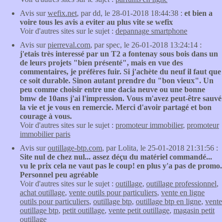
Avis sur
wefix.net
, par dd, le 28-01-2018 18:44:38 :
et bien a
voire tous les avis a eviter au plus vite se wefix
Voir d'autres sites sur le sujet :
depannage smartphone
Avis sur
pierreval.com
, par spec, le 26-01-2018 13:24:14 :
j'etais très interessé par un T2 a fontenay sous bois dans un
de leurs projets "bien présenté", mais en vue des
commentaires, je préfères fuir. Si j'achète du neuf il faut que
ce soit durable. Sinon autant prendre du "bon vieux". Un
peu comme choisir entre une dacia neuve ou une bonne
bmw de 10ans j'ai l'impression. Vous m'avez peut-être sauvé
la vie et je vous en remercie. Merci d'avoir partagé et bon
courage à vous.
Voir d'autres sites sur le sujet :
promoteur immobilier
,
promoteur
immobilier paris
Avis sur
outillage-btp.com
, par Lolita, le 25-01-2018 21:31:56 :
Site nul de chez nul... assez déçu du matériel commandé...
vu le prix cela ne vaut pas le coup! en plus y'a pas de promo.
Personnel peu agréable
Voir d'autres sites sur le sujet :
outillage
,
outillage professionnel
,
achat outillage
,
vente outils pour particuliers
,
vente en ligne
outils pour particuliers
,
outillage btp
,
outillage btp en ligne
,
vente
outillage btp
,
petit outillage
,
vente petit outillage
,
magasin petit
outillage