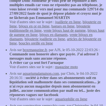
compte Donc Monsieur je vous prie de répondre à mes
multiples emails car vous ne répondez pas au téléphone, je
vous laisse revenir vers moi pour ma commande 129714 du
27/09/2022 faute de quoi je dépose plainte et croyez moi je
ne lâcherais pas Emmanuel MARTIN
Voir d'autres sites sur le sujet :
joaillerie en ligne
,
bijouterie en
ligne
,
bijoux en or en ligne
,
bagues en ligne
,
bijouterie
traditionnelle en ligne
,
vente bijoux haut de gamme
,
bijoux haut
de gamme en ligne
,
bijoux en diamants
,
vente bijoux en
diamants
,
bijouterie joaillerie en ligne
,
articles de bijouterie en
ligne
,
boucles oreille en ligne
Avis sur
boxrmagazine.fr
, par AJS, le 05-10-2022 22:03:26 :
Commande non honorée alors que payée. J’ai adressé 3
messages mais sans aucune réponse.
À éviter car ça sent fort l’arnaque
Voir d'autres sites sur le sujet :
magazine moto
Avis sur
aquariumalamaison.com
, par Chris, le 04-10-2022
20:16:31 :
société à éviter dans ses abonnements soit en
liquidation soit malhonnete dans ses communications... je
n'ai reçu aucun magazine depuis mon abonnement en
juillet.. aucune communication par mail ou tel... juste des
réponeses vagues sur facebook
Voir d'autres sites sur le sujet :
aquariophilie en ligne
Avis sur
construction-verrecchia.com
, par Christophe, le 04-10-