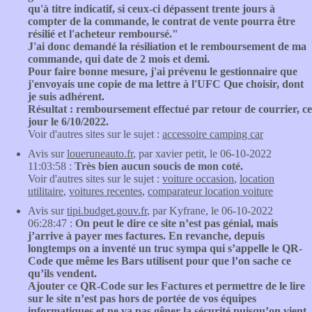
qu'à titre indicatif, si ceux-ci dépassent trente jours à
compter de la commande, le contrat de vente pourra être
résilié et l'acheteur remboursé."
J'ai donc demandé la résiliation et le remboursement de ma
commande, qui date de 2 mois et demi.
Pour faire bonne mesure, j'ai prévenu le gestionnaire que
j'envoyais une copie de ma lettre à l'UFC Que choisir, dont
je suis adhérent.
Résultat : remboursement effectué par retour de courrier, ce
jour le 6/10/2022.
Voir d'autres sites sur le sujet :
accessoire camping car
Avis sur
loueruneauto.fr
, par xavier petit, le 06-10-2022
11:03:58 :
Très bien aucun soucis de mon coté.
Voir d'autres sites sur le sujet :
voiture occasion
,
location
utilitaire
,
voitures recentes
,
comparateur location voiture
Avis sur
tipi.budget.gouv.fr
, par Kyfrane, le 06-10-2022
06:28:47 :
On peut le dire ce site n’est pas génial, mais
j’arrive à payer mes factures. En revanche, depuis
longtemps on a inventé un truc sympa qui s’appelle le QR-
Code que même les Bars utilisent pour que l’on sache ce
qu’ils vendent.
Ajouter ce QR-Code sur les Factures et permettre de le lire
sur le site n’est pas hors de portée de vos équipes
informatiques et ne va pas gêner la sécurité puisqu’on vient