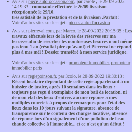
Avis sur
piece-auto-occasion.com
, par carole , le 29-09-2022
14:19:33 :
commande effectuée le 26/09 livraison
réceptionnée le 29/10.
très satisfait de la prestation et de la livraison .Parfait !
Voir d'autres sites sur le sujet :
pieces auto d'occasion
Avis sur
pierreval.com
, par Marco, le 28-09-2022 20:15:35 :
Les
travaux effectués lors de la levée des réserves sur ma
terrasse afin de résorber les nombreuses fissures n'ont même
pas tenu 1 an (résultat pire qu'avant) et Pierreval ne répond
plus à mes mél ! Dossier transféré à mon service juridique.
Voir d'autres sites sur le sujet :
promoteur immobilier
,
promoteur
immobilier paris
Avis sur
regiepoinson.fr
, par 3colo, le 28-09-2022 19:30:13 :
Récent locataire dépendant de cette régie appartenant à un
huissier de justice, après 10 semaines dans les lieux :
toujours pas reçu d'exemplaire de mon bail de location, ni
de mon état des lieux d'entrée, aucune réponse à mes
multiples courriels à propos de remarques pour l'état des
lieux dans les 10 jours suivant la signature, absence de
transparence sur le contenu des charges locatives, absence
de réponse lors d'un signalement d'une pollution de l'eau
chaude collective à l'immeuble... et ce n'est qu'un début !