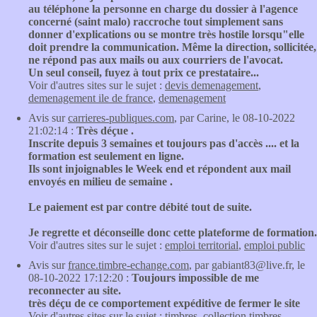
au téléphone la personne en charge du dossier à l'agence
concerné (saint malo) raccroche tout simplement sans
donner d'explications ou se montre très hostile lorsqu"elle
doit prendre la communication. Même la direction, sollicitée,
ne répond pas aux mails ou aux courriers de l'avocat.
Un seul conseil, fuyez à tout prix ce prestataire...
Voir d'autres sites sur le sujet :
devis demenagement
,
demenagement ile de france
,
demenagement
Avis sur
carrieres-publiques.com
, par Carine, le 08-10-2022
21:02:14 :
Très déçue .
Inscrite depuis 3 semaines et toujours pas d'accès .... et la
formation est seulement en ligne.
Ils sont injoignables le Week end et répondent aux mail
envoyés en milieu de semaine .
Le paiement est par contre débité tout de suite.
Je regrette et déconseille donc cette plateforme de formation.
Voir d'autres sites sur le sujet :
emploi territorial
,
emploi public
Avis sur
france.timbre-echange.com
, par gabiant83@live.fr, le
08-10-2022 17:12:20 :
Toujours impossible de me
reconnecter au site.
très déçu de ce comportement expéditive de fermer le site
Voir d'autres sites sur le sujet :
timbres
,
collection timbres