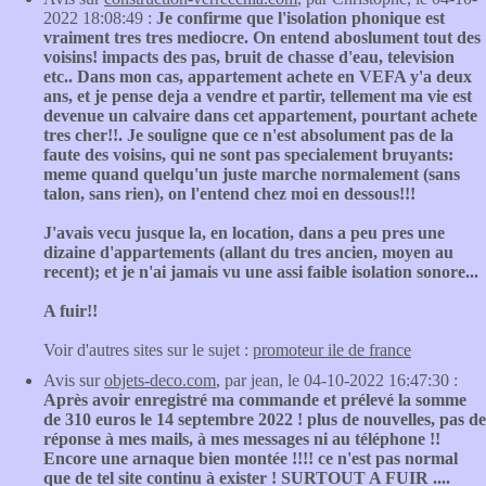
2022 18:08:49 :
Je confirme que l'isolation phonique est
vraiment tres tres mediocre. On entend aboslument tout des
voisins! impacts des pas, bruit de chasse d'eau, television
etc.. Dans mon cas, appartement achete en VEFA y'a deux
ans, et je pense deja a vendre et partir, tellement ma vie est
devenue un calvaire dans cet appartement, pourtant achete
tres cher!!. Je souligne que ce n'est absolument pas de la
faute des voisins, qui ne sont pas specialement bruyants:
meme quand quelqu'un juste marche normalement (sans
talon, sans rien), on l'entend chez moi en dessous!!!
J'avais vecu jusque la, en location, dans a peu pres une
dizaine d'appartements (allant du tres ancien, moyen au
recent); et je n'ai jamais vu une assi faible isolation sonore...
A fuir!!
Voir d'autres sites sur le sujet :
promoteur ile de france
Avis sur
objets-deco.com
, par jean, le 04-10-2022 16:47:30 :
Après avoir enregistré ma commande et prélevé la somme
de 310 euros le 14 septembre 2022 ! plus de nouvelles, pas de
réponse à mes mails, à mes messages ni au téléphone !!
Encore une arnaque bien montée !!!! ce n'est pas normal
que de tel site continu à exister ! SURTOUT A FUIR ....