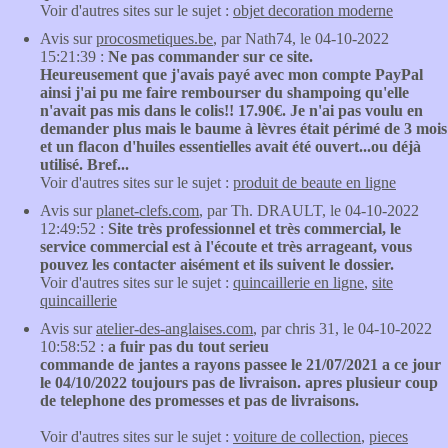
Voir d'autres sites sur le sujet :
objet decoration moderne
Avis sur
procosmetiques.be
, par Nath74, le 04-10-2022
15:21:39 :
Ne pas commander sur ce site.
Heureusement que j'avais payé avec mon compte PayPal
ainsi j'ai pu me faire rembourser du shampoing qu'elle
n'avait pas mis dans le colis!! 17.90€. Je n'ai pas voulu en
demander plus mais le baume à lèvres était périmé de 3 mois
et un flacon d'huiles essentielles avait été ouvert...ou déjà
utilisé. Bref...
Voir d'autres sites sur le sujet :
produit de beaute en ligne
Avis sur
planet-clefs.com
, par Th. DRAULT, le 04-10-2022
12:49:52 :
Site très professionnel et très commercial, le
service commercial est à l'écoute et très arrageant, vous
pouvez les contacter aisément et ils suivent le dossier.
Voir d'autres sites sur le sujet :
quincaillerie en ligne
,
site
quincaillerie
Avis sur
atelier-des-anglaises.com
, par chris 31, le 04-10-2022
10:58:52 :
a fuir pas du tout serieu
commande de jantes a rayons passee le 21/07/2021 a ce jour
le 04/10/2022 toujours pas de livraison. apres plusieur coup
de telephone des promesses et pas de livraisons.
Voir d'autres sites sur le sujet :
voiture de collection
,
pieces