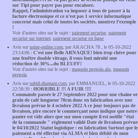
sur Tipi pour payer pas pour encaisser.
Rappel, l’administration va imposer à tous de passer à la
facture électronique et ce n’est pas 1 service informatique
concerné mais celui de toutes les sociétés. montrez l’exemple
!
Voir d'autres sites sur le sujet :
paiement securise
,
paiement
securise sur internet
,
paiement securise en ligne
Avis sur
usine-online.com
, par AKACHA 78 , le 05-10-2022
23:14:06 :
C'est une Belle ARNAQUE! bien trop chère pour
une fenêtre double vitrage, il vous font miroité une
réduction de 30%...du BLEUFF!
Voir d'autres sites sur le sujet :
magasin pergola alu
,
magasin
pergola
Avis sur
subtil-diamant.com
, par EMMANUEL, le 05-10-2022
22:58:39 :
HORRIBLE !!! A FUIR !!!!
Commande passée le 27 Septembre 2022 pour une chaine or
grain de café longueur 70cm donc en fabrication avec une
livraison prévue le 4 octobre 2022 A ce jour toujours pas de
livraison, pire encore le commerçant nous indique que notre
panier est vide alors que sur mon compte il est notifié "état
de la commande " règlement validé Date de livraison prévue
le 04/10/2022 Statut logistique : en fabrication Surtout que le
paiement a été effectué via ALMA et bien débité de mon