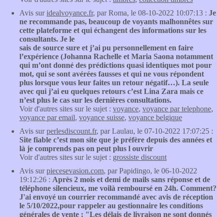
Avis sur
idealvoyance.fr
, par Roma, le 08-10-2022 10:07:13 :
Je
ne recommande pas, beaucoup de voyants malhonnêtes sur
cette plateforme et qui échangent des informations sur les
consultants. Je le
sais de source sure et j’ai pu personnellement en faire
l’expérience (Johanna Rachelle et Maria Saona notamment
qui m’ont donné des prédictions quasi identiques mot pour
mot, qui se sont avérées fausses et qui ne vous répondent
plus lorsque vous leur faites un retour négatif…). La seule
avec qui j’ai eu quelques retours c’est Lina Zara mais ce
n’est plus le cas sur les dernières consultations.
Voir d'autres sites sur le sujet :
voyance
,
voyance par telephone
,
voyance par email
,
voyance suisse
,
voyance belgique
Avis sur
perlesdiscount.fr
, par Laulau, le 07-10-2022 17:07:25 :
Site fiable c’est mon site que je préfère depuis des années et
là je comprends pas on peut plus l ouvrir
Voir d'autres sites sur le sujet :
grossiste discount
Avis sur
piecesevasion.com
, par Papidingo, le 06-10-2022
19:12:26 :
Après 2 mois et demi de mails sans réponse et de
téléphone silencieux, me voilà remboursé en 24h. Comment?
J'ai envoyé un courrier recommandé avec avis de réception
le 5/10/2022,pour rappeler au gestionnaire les conditions
générales de vente : "Les délais de livraison ne sont donnés