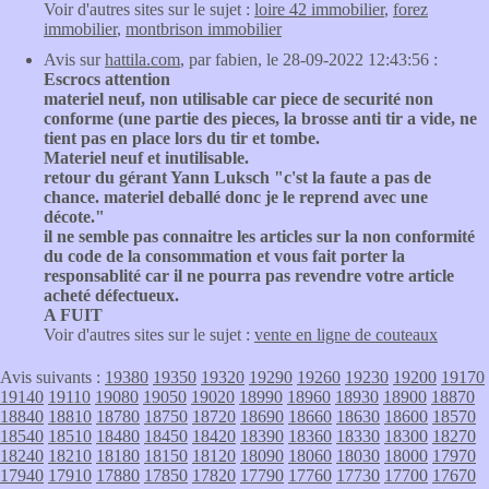
Voir d'autres sites sur le sujet :
loire 42 immobilier
,
forez
immobilier
,
montbrison immobilier
Avis sur
hattila.com
, par fabien, le 28-09-2022 12:43:56 :
Escrocs attention
materiel neuf, non utilisable car piece de securité non
conforme (une partie des pieces, la brosse anti tir a vide, ne
tient pas en place lors du tir et tombe.
Materiel neuf et inutilisable.
retour du gérant Yann Luksch "c'st la faute a pas de
chance. materiel deballé donc je le reprend avec une
décote."
il ne semble pas connaitre les articles sur la non conformité
du code de la consommation et vous fait porter la
responsablité car il ne pourra pas revendre votre article
acheté défectueux.
A FUIT
Voir d'autres sites sur le sujet :
vente en ligne de couteaux
Avis suivants :
19380
19350
19320
19290
19260
19230
19200
19170
19140
19110
19080
19050
19020
18990
18960
18930
18900
18870
18840
18810
18780
18750
18720
18690
18660
18630
18600
18570
18540
18510
18480
18450
18420
18390
18360
18330
18300
18270
18240
18210
18180
18150
18120
18090
18060
18030
18000
17970
17940
17910
17880
17850
17820
17790
17760
17730
17700
17670