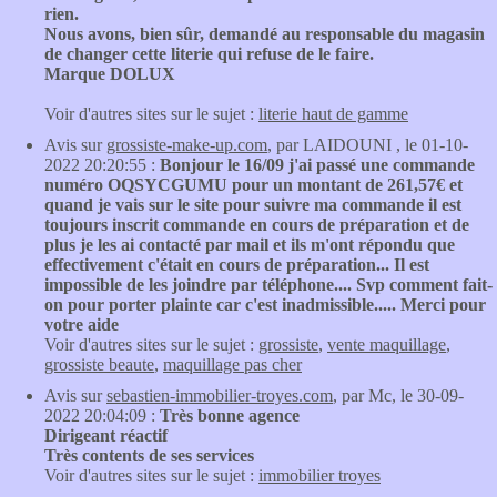
rien.
Nous avons, bien sûr, demandé au responsable du magasin
de changer cette literie qui refuse de le faire.
Marque DOLUX
Voir d'autres sites sur le sujet :
literie haut de gamme
Avis sur
grossiste-make-up.com
, par LAIDOUNI , le 01-10-
2022 20:20:55 :
Bonjour le 16/09 j'ai passé une commande
numéro OQSYCGUMU pour un montant de 261,57€ et
quand je vais sur le site pour suivre ma commande il est
toujours inscrit commande en cours de préparation et de
plus je les ai contacté par mail et ils m'ont répondu que
effectivement c'était en cours de préparation... Il est
impossible de les joindre par téléphone.... Svp comment fait-
on pour porter plainte car c'est inadmissible..... Merci pour
votre aide
Voir d'autres sites sur le sujet :
grossiste
,
vente maquillage
,
grossiste beaute
,
maquillage pas cher
Avis sur
sebastien-immobilier-troyes.com
, par Mc, le 30-09-
2022 20:04:09 :
Très bonne agence
Dirigeant réactif
Très contents de ses services
Voir d'autres sites sur le sujet :
immobilier troyes