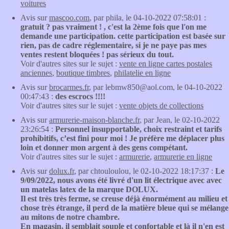
voitures
Avis sur
mascoo.com
, par phila, le 04-10-2022 07:58:01 :
gratuit ? pas vraiment ! , c'est la 2ème fois que l'on me
demande une participation. cette participation est basée sur
rien, pas de cadre réglementaire, si je ne paye pas mes
ventes restent bloquées ! pas sérieux du tout.
Voir d'autres sites sur le sujet :
vente en ligne cartes postales
anciennes
,
boutique timbres
,
philatelie en ligne
Avis sur
brocarmes.fr
, par lebmw850@aol.com, le 04-10-2022
00:47:43 :
des escrocs !!!!
Voir d'autres sites sur le sujet :
vente objets de collections
Avis sur
armurerie-maison-blanche.fr
, par Jean, le 02-10-2022
23:26:54 :
Personnel insupportable, choix restraint et tarifs
prohibitifs, c’est fini pour moi ! Je préfère me déplacer plus
loin et donner mon argent à des gens compétant.
Voir d'autres sites sur le sujet :
armurerie
,
armurerie en ligne
Avis sur
dolux.fr
, par chtouloulou, le 02-10-2022 18:17:37 :
Le
9/09/2022, nous avons été livré d'un lit électrique avec avec
un matelas latex de la marque DOLUX.
Il est très très ferme, se creuse déjà énormément au milieu et
chose très étrange, il perd de la matière bleue qui se mélange
au mitons de notre chambre.
En magasin, il semblait souple et confortable et là il n'en est