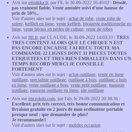
Avis sur
ethnikka.fr
, par FE, le 30-09-2022 16:40:03 :
Désolé,
pas vraiment fiable. Vente annulée suivi d'une hausse de
prix de 50%..
Voir d'autres sites sur le sujet :
achat de robe
,
vente robe de
soiree
,
keffieh en ligne
,
vente keffieh
,
bijouterie traditionnelle en
ligne
,
vente bijoux en perles de culture
,
vente de robes
Avis sur
ftfi.fr
, par CLAUDE, le 30-09-2022 14:03:33 :
TRES
TRES CONTENT ALORS QUE LE CHEQUE N EST
PAS ENCORE ENCAISSE J AI RECU TOUTE MA
COMMANDE 22 LIGNES DONT 31 PIECES TOUTES
ETIQUETEES ET TRES BIEN EMBALLEES DANS UN
TEMPS RECORD MERCI JE CONSEILLE
FORTEMENT
Voir d'autres sites sur le sujet :
achat outillage
,
vente en ligne
outillage
,
specialiste outillage
,
outillage a bois
,
outillage a bois
en ligne
,
vente outillage a bois
,
vente petit outillage
,
magasin
outillage
,
magasin outillage en ligne
,
site outillage
Avis sur
microkdo.com
, par Fab, le 29-09-2022 20:38:36 :
Excellent: prix très correct, très bonne communication et
livraison gratuite en 2 jours de mon ordinateur portable
presque neuf : que demander de plus?
Je recommande!!
Voir d'autres sites sur le sujet :
mobiles occasion