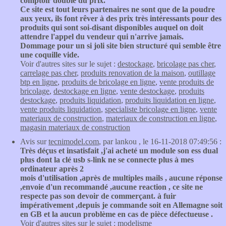
comptoir double du prix.
Ce site est tout leurs partenaires ne sont que de la poudre
aux yeux, ils font rêver à des prix très intéressants pour des
produits qui sont soi-disant disponibles auquel on doit
attendre l'appel du vendeur qui n'arrive jamais.
Dommage pour un si joli site bien structuré qui semble être
une coquille vide.
Voir d'autres sites sur le sujet :
destockage
,
bricolage pas cher
,
carrelage pas cher
,
produits renovation de la maison
,
outillage
btp en ligne
,
produits de bricolage en ligne
,
vente produits de
bricolage
,
destockage en ligne
,
vente destockage
,
produits
destockage
,
produits liquidation
,
produits liquidation en ligne
,
vente produits liquidation
,
specialiste bricolage en ligne
,
vente
materiaux de construction
,
materiaux de construction en ligne
,
magasin materiaux de construction
Avis sur
tecnimodel.com
, par lankou , le 16-11-2018 07:49:56 :
Très déçus et insatisfait ,j'ai acheté un module son ess dual
plus dont la clé usb s-link ne se connecte plus à mes
ordinateur après 2
mois d'utilisation ,après de multiples mails , aucune réponse
,envoie d'un recommandé ,aucune reaction , ce site ne
respecte pas son devoir de commerçant. à fuir
impérativement ,depuis je commande soit en Allemagne soit
en GB et la aucun problème en cas de pièce défectueuse .
Voir d'autres sites sur le sujet :
modelisme