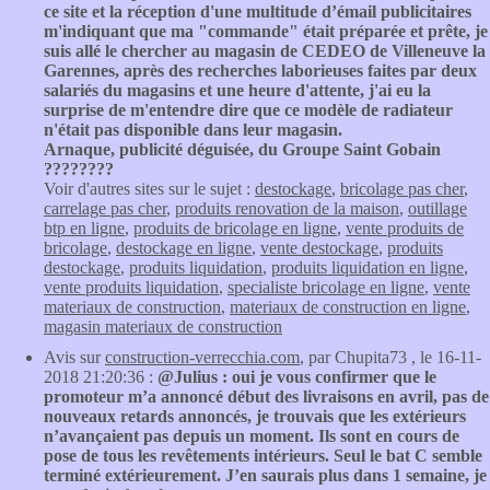
ce site et la réception d'une multitude d’émail publicitaires
m'indiquant que ma "commande" était préparée et prête, je
suis allé le chercher au magasin de CEDEO de Villeneuve la
Garennes, après des recherches laborieuses faites par deux
salariés du magasins et une heure d'attente, j'ai eu la
surprise de m'entendre dire que ce modèle de radiateur
n'était pas disponible dans leur magasin.
Arnaque, publicité déguisée, du Groupe Saint Gobain
????????
Voir d'autres sites sur le sujet :
destockage
,
bricolage pas cher
,
carrelage pas cher
,
produits renovation de la maison
,
outillage
btp en ligne
,
produits de bricolage en ligne
,
vente produits de
bricolage
,
destockage en ligne
,
vente destockage
,
produits
destockage
,
produits liquidation
,
produits liquidation en ligne
,
vente produits liquidation
,
specialiste bricolage en ligne
,
vente
materiaux de construction
,
materiaux de construction en ligne
,
magasin materiaux de construction
Avis sur
construction-verrecchia.com
, par Chupita73 , le 16-11-
2018 21:20:36 :
@Julius : oui je vous confirmer que le
promoteur m’a annoncé début des livraisons en avril, pas de
nouveaux retards annoncés, je trouvais que les extérieurs
n’avançaient pas depuis un moment. Ils sont en cours de
pose de tous les revêtements intérieurs. Seul le bat C semble
terminé extérieurement. J’en saurais plus dans 1 semaine, je