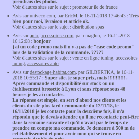
prendrais des photos.
Voir d'autres sites sur le sujet :
promoteur ile de france
Avis sur
univeco.com
, par EricM, le 16-11-2018 17:46:43 :
Très
bien pour moi, livraison et article ok.
Voir d'autres sites sur le sujet :
distribution spas
Avis sur
auto.jaccessoirise.com
, par emaglou, le 16-11-2018
16:12:08 :
bonjour
j ai un code promo mais il n y a pas de "case code promo"
lors de la validation de la commande, ?????
Voir d'autres sites sur le sujet :
vente en ligne tuning
,
accessoires
tuning
,
accessoires auto
Avis sur
destockage-habitat.com
, par GILBERTKA, le 16-11-
2018 10:55:17 :
Super site, je super prix, mais !!!!!!!!!!! .
Après commande et disponibilité sur stock ou un
établissement brossette à Lyon et sans réponse sous 48
heures je les ai contactés.
La réponse est simple, on sert d'abord nos clients et les
clients du site plus tard : commande du 12/11/18, le
16/11/2018 je les contacte pour la deuxième fois, il m'a
répondu que je devais attendre qu'il me recontacte peut-être
dans la semaine suivante et qu'il n'avait pas le temps de
prendre en compte ma commande. Je demeure à 500 m de
cet établissement et pour avoir mon qui se trouve en