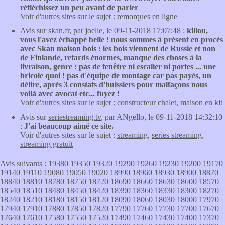
réfléchissez un peu avant de parler
Voir d'autres sites sur le sujet :
remorques en ligne
Avis sur
skan.fr
, par joelle, le 09-11-2018 17:07:48 :
killou,
vous l'avez échappé belle ! nous sommes à présent en procès
avec Skan maison bois : les bois viennent de Russie et non
de Finlande, retards énormes, manque des choses à la
livraison, genre : pas de fenêtre ni escalier ni portes ... une
bricole quoi ! pas d'équipe de montage car pas payés, un
délire, après 3 constats d'huissiers pour malfaçons nous
voilà avec avocat etc... fuyez !
Voir d'autres sites sur le sujet :
constructeur chalet
,
maison en kit
Avis sur
seriestreaming.tv
, par ANgello, le 09-11-2018 14:32:10
:
J'ai beaucoup aimé ce site.
Voir d'autres sites sur le sujet :
streaming
,
series streaming
,
streaming gratuit
Avis suivants :
19380
19350
19320
19290
19260
19230
19200
19170
19140
19110
19080
19050
19020
18990
18960
18930
18900
18870
18840
18810
18780
18750
18720
18690
18660
18630
18600
18570
18540
18510
18480
18450
18420
18390
18360
18330
18300
18270
18240
18210
18180
18150
18120
18090
18060
18030
18000
17970
17940
17910
17880
17850
17820
17790
17760
17730
17700
17670
17640
17610
17580
17550
17520
17490
17460
17430
17400
17370