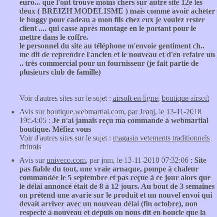
euro... que l'ont trouve moins chers sur autre site 12e les
deux ( BREIZH MODELISME ) mais comme avoir acheter
le buggy pour cadeau a mon fils chez eux je voulez rester
client .... qui casse après montage en le portant pour le
mettre dans le coffre.
le personnel du site au téléphone m'envoie gentiment ch..
me dit de reprendre l'ancien et le nouveau et d'en refaire un
.. très commercial pour un fournisseur (je fait partie de
plusieurs club de famille)
Voir d'autres sites sur le sujet :
airsoft en ligne
,
boutique airsoft
Avis sur
boutique.webmartial.com
, par Jeanj, le 13-11-2018
19:54:05 :
Je n'ai jamais reçu ma commande à webmartial
boutique. Méfiez vous
Voir d'autres sites sur le sujet :
magasin vetements traditionnels
chinois
Avis sur
univeco.com
, par jnm, le 13-11-2018 07:32:06 :
Site
pas fiable du tout, une vraie arnaque, pompe à chaleur
commandée le 5 septembre et pas reçue à ce jour alors que
le délai annoncé était de 8 à 12 jours. Au bout de 3 semaines
on prétend une avarie sur le produit et un nouvel envoi qui
devait arriver avec un nouveau délai (fin octobre), non
respecté à nouveau et depuis on nous dit en boucle que la