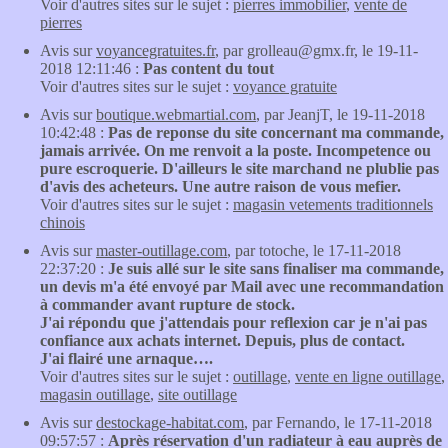
Voir d'autres sites sur le sujet :
pierres immobilier
,
vente de
pierres
Avis sur
voyancegratuites.fr
, par grolleau@gmx.fr, le 19-11-
2018 12:11:46 :
Pas content du tout
Voir d'autres sites sur le sujet :
voyance gratuite
Avis sur
boutique.webmartial.com
, par JeanjT, le 19-11-2018
10:42:48 :
Pas de reponse du site concernant ma commande,
jamais arrivée. On me renvoit a la poste. Incompetence ou
pure escroquerie. D'ailleurs le site marchand ne plublie pas
d'avis des acheteurs. Une autre raison de vous mefier.
Voir d'autres sites sur le sujet :
magasin vetements traditionnels
chinois
Avis sur
master-outillage.com
, par totoche, le 17-11-2018
22:37:20 :
Je suis allé sur le site sans finaliser ma commande,
un devis m'a été envoyé par Mail avec une recommandation
à commander avant rupture de stock.
J'ai répondu que j'attendais pour reflexion car je n'ai pas
confiance aux achats internet. Depuis, plus de contact.
J'ai flairé une arnaque….
Voir d'autres sites sur le sujet :
outillage
,
vente en ligne outillage
,
magasin outillage
,
site outillage
Avis sur
destockage-habitat.com
, par Fernando, le 17-11-2018
09:57:57 :
Après réservation d'un radiateur à eau auprès de