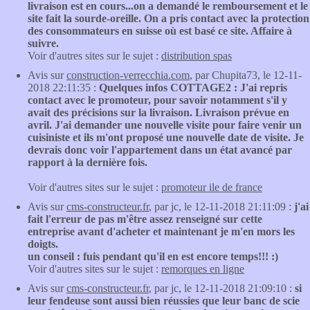
livraison est en cours...on a demandé le remboursement et le
site fait la sourde-oreille. On a pris contact avec la protection
des consommateurs en suisse où est basé ce site. Affaire à
suivre.
Voir d'autres sites sur le sujet :
distribution spas
Avis sur
construction-verrecchia.com
, par Chupita73, le 12-11-
2018 22:11:35 :
Quelques infos COTTAGE2 : J'ai repris
contact avec le promoteur, pour savoir notamment s'il y
avait des précisions sur la livraison. Livraison prévue en
avril. J'ai demander une nouvelle visite pour faire venir un
cuisiniste et ils m'ont proposé une nouvelle date de visite. Je
devrais donc voir l'appartement dans un état avancé par
rapport à la dernière fois.
Voir d'autres sites sur le sujet :
promoteur ile de france
Avis sur
cms-constructeur.fr
, par jc, le 12-11-2018 21:11:09 :
j'ai
fait l'erreur de pas m'être assez renseigné sur cette
entreprise avant d'acheter et maintenant je m'en mors les
doigts.
un conseil : fuis pendant qu'il en est encore temps!!! :)
Voir d'autres sites sur le sujet :
remorques en ligne
Avis sur
cms-constructeur.fr
, par jc, le 12-11-2018 21:09:10 :
si
leur fendeuse sont aussi bien réussies que leur banc de scie