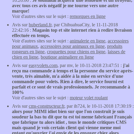
16:26:06 :
Je souhaitai acquérir une fendeuse et un broyeur,
avec tous ces avis négatif je me tourne vers une autre
marque!
Voir d'autres sites sur le sujet :
remorques en ligne
Avis sur
huberland.fr
, par ChihuahuaCity, le 11-11-2018
22:42:16 :
Magasin top et site internet rien à redire livraison
effectuée en temps.
Voir d'autres sites sur le sujet :
animalerie en ligne
,
accessoires
pour animaux
,
accessoires pour animaux en ligne
,
produits
rongeurs en ligne
,
croquettes pour chiens en ligne
,
laisses de
chien en ligne
,
boutique animaliere en ligne
Avis sur
easyvolets.com
, par mv, le 10-11-2018 23:47:51 :
j'ai
reçu ma commande à temps et la personne du service après-
vente, très aimable, m'a aidée à la mise en service d'une
commande pour volets. Rien à dire, le service fourni est
parfait et ce sont de vrais professionnels. Je recommande à
100%
Voir d'autres sites sur le sujet :
moteur volet roulant
Avis sur
cms-constructeur.fr
, par ih724, le 10-11-2018 17:30:19 :
alors pour MIMI idiot bien sur que l'on construit je suis
soudeur la bas tu dit que tu est toi meme fabricant Français
que fabrique tu alors idiot , tous le monde critiques CMS
mais quand je vois certain client qui vienne meme moi
entant qu'ouvrier j'ai envie de les envoyer chiez alors