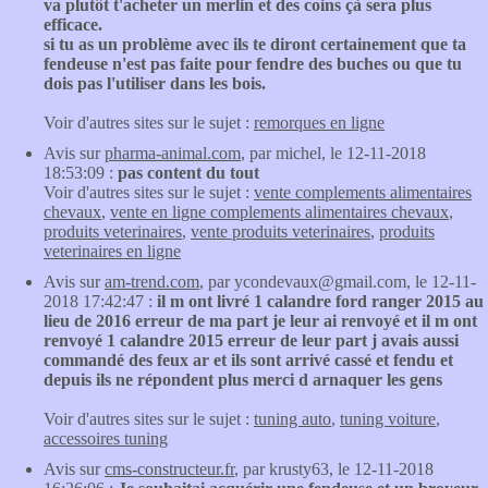
va plutôt t'acheter un merlin et des coins çà sera plus
efficace.
si tu as un problème avec ils te diront certainement que ta
fendeuse n'est pas faite pour fendre des buches ou que tu
dois pas l'utiliser dans les bois.
Voir d'autres sites sur le sujet :
remorques en ligne
Avis sur
pharma-animal.com
, par michel, le 12-11-2018
18:53:09 :
pas content du tout
Voir d'autres sites sur le sujet :
vente complements alimentaires
chevaux
,
vente en ligne complements alimentaires chevaux
,
produits veterinaires
,
vente produits veterinaires
,
produits
veterinaires en ligne
Avis sur
am-trend.com
, par ycondevaux@gmail.com, le 12-11-
2018 17:42:47 :
il m ont livré 1 calandre ford ranger 2015 au
lieu de 2016 erreur de ma part je leur ai renvoyé et il m ont
renvoyé 1 calandre 2015 erreur de leur part j avais aussi
commandé des feux ar et ils sont arrivé cassé et fendu et
depuis ils ne répondent plus merci d arnaquer les gens
Voir d'autres sites sur le sujet :
tuning auto
,
tuning voiture
,
accessoires tuning
Avis sur
cms-constructeur.fr
, par krusty63, le 12-11-2018