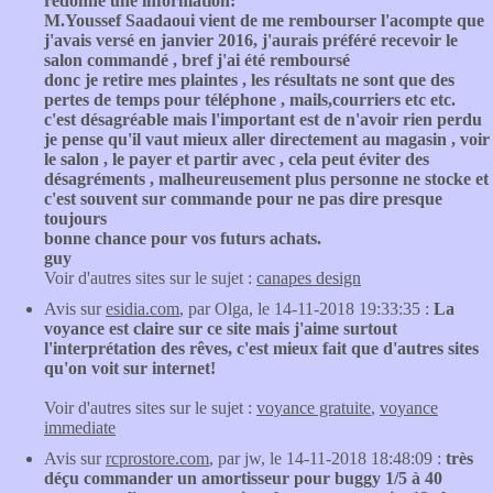
redonne une information:
M.Youssef Saadaoui vient de me rembourser l'acompte que
j'avais versé en janvier 2016, j'aurais préféré recevoir le
salon commandé , bref j'ai été remboursé
donc je retire mes plaintes , les résultats ne sont que des
pertes de temps pour téléphone , mails,courriers etc etc.
c'est désagréable mais l'important est de n'avoir rien perdu
je pense qu'il vaut mieux aller directement au magasin , voir
le salon , le payer et partir avec , cela peut éviter des
désagréments , malheureusement plus personne ne stocke et
c'est souvent sur commande pour ne pas dire presque
toujours
bonne chance pour vos futurs achats.
guy
Voir d'autres sites sur le sujet :
canapes design
Avis sur
esidia.com
, par Olga, le 14-11-2018 19:33:35 :
La
voyance est claire sur ce site mais j'aime surtout
l'interprétation des rêves, c'est mieux fait que d'autres sites
qu'on voit sur internet!
Voir d'autres sites sur le sujet :
voyance gratuite
,
voyance
immediate
Avis sur
rcprostore.com
, par jw, le 14-11-2018 18:48:09 :
très
déçu commander un amortisseur pour buggy 1/5 à 40