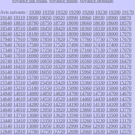
voyance par email
,
voyance suisse
,
voyance belgique
Avis suivants :
19380
19350
19320
19290
19260
19230
19200
19170
19140
19110
19080
19050
19020
18990
18960
18930
18900
18870
18840
18810
18780
18750
18720
18690
18660
18630
18600
18570
18540
18510
18480
18450
18420
18390
18360
18330
18300
18270
18240
18210
18180
18150
18120
18090
18060
18030
18000
17970
17940
17910
17880
17850
17820
17790
17760
17730
17700
17670
17640
17610
17580
17550
17520
17490
17460
17430
17400
17370
17340
17310
17280
17250
17220
17190
17160
17130
17100
17070
17040
17010
16980
16950
16920
16890
16860
16830
16800
16770
16740
16710
16680
16650
16620
16590
16560
16530
16500
16470
16440
16410
16380
16350
16320
16290
16260
16230
16200
16170
16140
16110
16080
16050
16020
15990
15960
15930
15900
15870
15840
15810
15780
15750
15720
15690
15660
15630
15600
15570
15540
15510
15480
15450
15420
15390
15360
15330
15300
15270
15240
15210
15180
15150
15120
15090
15060
15030
15000
14970
14940
14910
14880
14850
14820
14790
14760
14730
14700
14670
14640
14610
14580
14550
14520
14490
14460
14430
14400
14370
14340
14310
14280
14250
14220
14190
14160
14130
14100
14070
14040
14010
13980
13950
13920
13890
13860
13830
13800
13770
13740
13710
13680
13650
13620
13590
13560
13530
13500
13470
13440
13410
13380
13350
13320
13290
13260
13230
13200
13170
13140
13110
13080
13050
13020
12990
12960
12930
12900
12870
12840
12810
12780
12750
12720
12690
12660
12630
12600
12570