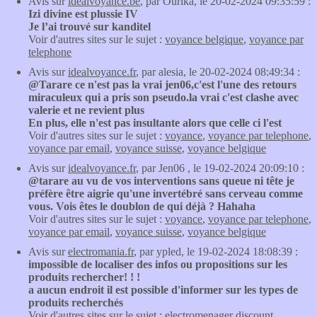
Avis sur
idealvoyance.be
, par Ourika, le 20-02-2024 09:35:59 :
Izi divine est plussie IV
Je l’ai trouvé sur kanditel
Voir d'autres sites sur le sujet :
voyance belgique
,
voyance par
telephone
Avis sur
idealvoyance.fr
, par alesia, le 20-02-2024 08:49:34 :
@Tarare ce n'est pas la vrai jen06,c'est l'une des retours
miraculeux qui a pris son pseudo.la vrai c'est clashe avec
valerie et ne revient plus
En plus, elle n'est pas insultante alors que celle ci l'est
Voir d'autres sites sur le sujet :
voyance
,
voyance par telephone
,
voyance par email
,
voyance suisse
,
voyance belgique
Avis sur
idealvoyance.fr
, par Jen06 , le 19-02-2024 20:09:10 :
@tarare au vu de vos interventions sans queue ni tête je
préfère être aigrie qu'une invertébré sans cerveau comme
vous. Vois êtes le doublon de qui déjà ? Hahaha
Voir d'autres sites sur le sujet :
voyance
,
voyance par telephone
,
voyance par email
,
voyance suisse
,
voyance belgique
Avis sur
electromania.fr
, par ypled, le 19-02-2024 18:08:39 :
impossible de localiser des infos ou propositions sur les
produits rechercher! ! !
a aucun endroit il est possible d'informer sur les types de
produits recherchés
Voir d'autres sites sur le sujet :
electromenager discount