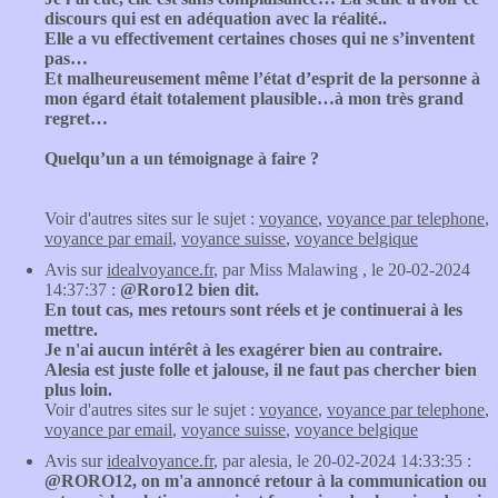
discours qui est en adéquation avec la réalité..
Elle a vu effectivement certaines choses qui ne s’inventent
pas…
Et malheureusement même l’état d’esprit de la personne à
mon égard était totalement plausible…à mon très grand
regret…
Quelqu’un a un témoignage à faire ?
Voir d'autres sites sur le sujet :
voyance
,
voyance par telephone
,
voyance par email
,
voyance suisse
,
voyance belgique
Avis sur
idealvoyance.fr
, par Miss Malawing , le 20-02-2024
14:37:37 :
@Roro12 bien dit.
En tout cas, mes retours sont réels et je continuerai à les
mettre.
Je n'ai aucun intérêt à les exagérer bien au contraire.
Alesia est juste folle et jalouse, il ne faut pas chercher bien
plus loin.
Voir d'autres sites sur le sujet :
voyance
,
voyance par telephone
,
voyance par email
,
voyance suisse
,
voyance belgique
Avis sur
idealvoyance.fr
, par alesia, le 20-02-2024 14:33:35 :
@RORO12, on m'a annoncé retour à la communication ou