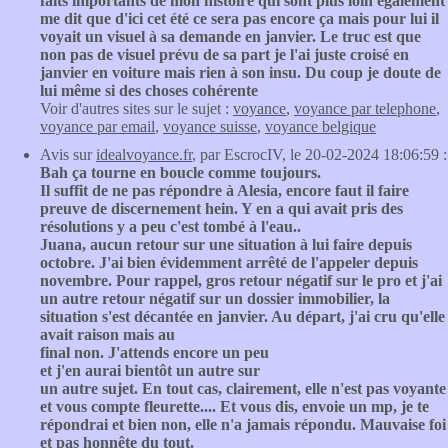
faits importants de mon histoire qui sont plus loin également
me dit que d'ici cet été ce sera pas encore ça mais pour lui il
voyait un visuel à sa demande en janvier. Le truc est que
non pas de visuel prévu de sa part je l'ai juste croisé en
janvier en voiture mais rien à son insu. Du coup je doute de
lui même si des choses cohérente
Voir d'autres sites sur le sujet :
voyance
,
voyance par telephone
,
voyance par email
,
voyance suisse
,
voyance belgique
Avis sur
idealvoyance.fr
, par EscrocIV, le 20-02-2024 18:06:59 :
Bah ça tourne en boucle comme toujours.
Il suffit de ne pas répondre à Alesia, encore faut il faire
preuve de discernement hein. Y en a qui avait pris des
résolutions y a peu c'est tombé à l'eau..
Juana, aucun retour sur une situation à lui faire depuis
octobre. J'ai bien évidemment arrêté de l'appeler depuis
novembre. Pour rappel, gros retour négatif sur le pro et j'ai
un autre retour négatif sur un dossier immobilier, la
situation s'est décantée en janvier. Au départ, j'ai cru qu'elle
avait raison mais au
final non. J'attends encore un peu
et j'en aurai bientôt un autre sur
un autre sujet. En tout cas, clairement, elle n'est pas voyante
et vous compte fleurette.... Et vous dis, envoie un mp, je te
répondrai et bien non, elle n'a jamais répondu. Mauvaise foi
et pas honnête du tout.