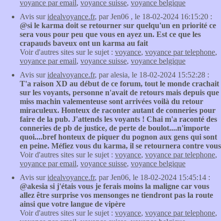
voyance par email
,
voyance suisse
,
voyance belgique
Avis sur
idealvoyance.fr
, par Jen06 , le 18-02-2024 16:15:20 :
@si le karma doit se retourner sur quelqu'un en priorité ce
sera vous pour peu que vous en ayez un. Est ce que les
crapauds baveux ont un karma au fait
Voir d'autres sites sur le sujet :
voyance
,
voyance par telephone
,
voyance par email
,
voyance suisse
,
voyance belgique
Avis sur
idealvoyance.fr
, par alesia, le 18-02-2024 15:52:28 :
T'a raison XD au début de ce forum, tout le monde crachait
sur les voyants, personne n'avait de retours mais depuis que
miss machin valementeuse sont arrivées voilà du retour
miraculeux. Honteux de raconter autant de conneries pour
faire de la pub. J'attends les voyants ! Chai m'a raconté des
conneries de pb de justice, de perte de boulot....n'importe
quoi....bref honteux de piquer du pognon aux gens qui sont
en peine. Méfiez vous du karma, il se retournera contre vous
Voir d'autres sites sur le sujet :
voyance
,
voyance par telephone
,
voyance par email
,
voyance suisse
,
voyance belgique
Avis sur
idealvoyance.fr
, par Jen06, le 18-02-2024 15:45:14 :
@akesia si j'étais vous je ferais moins la maligne car vous
allez être surprise vos mensonges ne tiendront pas la route
ainsi que votre langue de vipère
Voir d'autres sites sur le sujet :
voyance
,
voyance par telephone
,