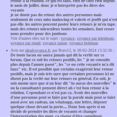
retour à la relation. ce qui est faux. rien de chez rien depuis
le mois de juillet. donc je n'interprète pas les dires des
voyants
je ne doute pas du retour des autres personnes mais
seulement de ceux miss malawing et valerie et jen06 qui n'est
pas elle. les autres peuvent poster leurs retours je m'en tape.
mais des retours miraculeux toutes les semaines, faut cesser
nous prendre pour des jambons
Voir d'autres sites sur le sujet :
voyance
,
voyance par telephone
,
voyance par email
,
voyance suisse
,
voyance belgique
Avis sur
idealvoyance.fr
, par Roro12, le 20-02-2024 13:32:36 :
De toute facon on saura jamais qui dit la verité sur ce
forum. Que ce soit les retours positifs, les " je ne consulte
plus depuis l'année passé", les "ce ou cette voyant/e m'a dit
faux" etc. Il est possible que certains exagèrent leur retour
positifs, mais je suis très sure que certaines personnes ici ne
disent pas la verité sur leur retours en général. En soit, je
suis meme sure que si on leur dit "tu auras des nouvelles" le
ou la consultant/e pensent direct ah c'est bon retour à la
relation. Cependant ce n'est pas ca. Avoir des nouvelles
d'une personne peut se faire par la parole mais peut se faire
aussi avec un cadeau, un whatsapp, une lettre, déposer
quelque chose devant la porte.... Donc bon après si on
décide de prendre les dires de voyants et changer
l'interprétation des mots, ca risque d'être compliqué.