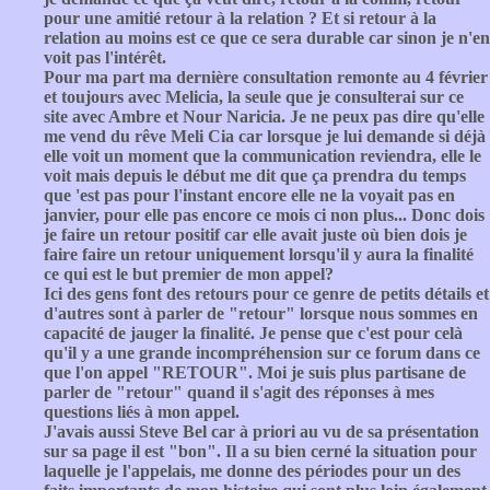
pour une amitié retour à la relation ? Et si retour à la
relation au moins est ce que ce sera durable car sinon je n'en
voit pas l'intérêt.
Pour ma part ma dernière consultation remonte au 4 février
et toujours avec Melicia, la seule que je consulterai sur ce
site avec Ambre et Nour Naricia. Je ne peux pas dire qu'elle
me vend du rêve Meli Cia car lorsque je lui demande si déjà
elle voit un moment que la communication reviendra, elle le
voit mais depuis le début me dit que ça prendra du temps
que 'est pas pour l'instant encore elle ne la voyait pas en
janvier, pour elle pas encore ce mois ci non plus... Donc dois
je faire un retour positif car elle avait juste où bien dois je
faire faire un retour uniquement lorsqu'il y aura la finalité
ce qui est le but premier de mon appel?
Ici des gens font des retours pour ce genre de petits détails et
d'autres sont à parler de "retour" lorsque nous sommes en
capacité de jauger la finalité. Je pense que c'est pour celà
qu'il y a une grande incompréhension sur ce forum dans ce
que l'on appel "RETOUR". Moi je suis plus partisane de
parler de "retour" quand il s'agit des réponses à mes
questions liés à mon appel.
J'avais aussi Steve Bel car à priori au vu de sa présentation
sur sa page il est "bon". Il a su bien cerné la situation pour
laquelle je l'appelais, me donne des périodes pour un des