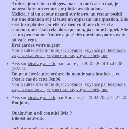
Ambre, je suis bien mitigée.. mais en tout cas en mai, je
pourrai faire un retour sur plusieurs situations.
Melicia, j'ai un retour négatif sur le pro, un retour positif
sur une situation et j'ai tenté un appel sur une question. Elle
s'est bien plantée car elle n'a rien vu d'une chose et a
soutenu que c'était cela alors que non, jia coupé l'appel. Elle
est un peu comme Ambre a posé des questions pour savoir
où va le vent.
Bref gardez votre argent
Voir d'autres sites sur le sujet :
voyance
,
voyance par telephone
,
voyance par email
,
voyance suisse
,
voyance belgique
Avis sur
idealvoyance.fr
, par Tarare , le 20-02-2024 15:47:38 :
@Alesia
On peut être la pire ordure du monde sans insulter… et
c’est le cas de cette Jen06
Voir d'autres sites sur le sujet :
voyance
,
voyance par telephone
,
voyance par email
,
voyance suisse
,
voyance belgique
Avis sur
idealvoyance.fr
, par Romane , le 20-02-2024 15:27:40 :
Bonjour,
Quelqu’un a t-il consulté livia ?
Elle est nouvelle.
Je l’ai eue, elle est sans complaisance… La seule à avoir ce