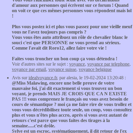
d'amour aux personnes qui écrivent sur ce forum ! Quand
on voit ce que ces mêmes personnes vous répondent mais lol
!
Plus vous postez ici et plus vous passez pour une vieille meuf
vous ne l'avez toujours pas compris ?
Vous vous êtes auto attribuez un rôle de chevalier blanc le
souci c'est que PERSONNE ne vous prend au sérieux.
Comme l'avait dit Roro12, allez faire votre vie !
Faites vous troncher un bon coup ça vous détendra !
Voir d'autres sites sur le sujet :
voyance
,
voyance par telephone
,
voyance par email
,
voyance suisse
,
voyance belgique
Avis sur
idealvoyance.fr
, par alesia, le 19-02-2024 13:20:48 :
@Miss Malawing, encore une belle preuve de votre
mauvaise foi, j'ai dit exactement si vous trouvez un bon
voyant, je prends MAIS JE CROIS QUE CA N EXISTE
PAS !!! vous comprenez le français ou vous avez besoin de
cours de sémantique ? moi ça me faire rire de vous trollez et
vous vous décrédibilisez toute seule, un coup, vous consultez
plus et vous n'êtes plus accro, après si vous avez autant de
retours c'est parce que vous faites des tirages à la
semaine.....c'est drôle.
Sylve est un escroc, systématiquement, il dit retour de l'ex