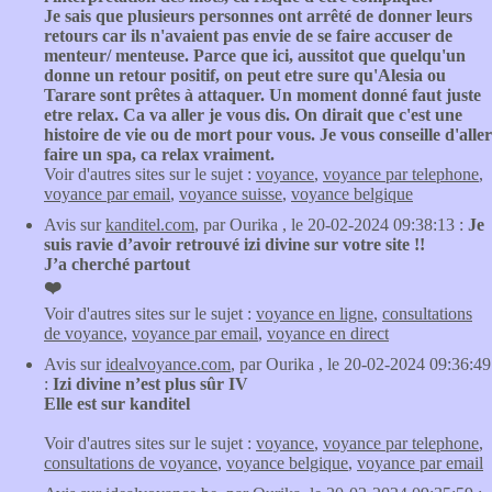
Je sais que plusieurs personnes ont arrêté de donner leurs
retours car ils n'avaient pas envie de se faire accuser de
menteur/ menteuse. Parce que ici, aussitot que quelqu'un
donne un retour positif, on peut etre sure qu'Alesia ou
Tarare sont prêtes à attaquer. Un moment donné faut juste
etre relax. Ca va aller je vous dis. On dirait que c'est une
histoire de vie ou de mort pour vous. Je vous conseille d'aller
faire un spa, ca relax vraiment.
Voir d'autres sites sur le sujet :
voyance
,
voyance par telephone
,
voyance par email
,
voyance suisse
,
voyance belgique
Avis sur
kanditel.com
, par Ourika , le 20-02-2024 09:38:13 :
Je
suis ravie d’avoir retrouvé izi divine sur votre site !!
J’a cherché partout
❤️
Voir d'autres sites sur le sujet :
voyance en ligne
,
consultations
de voyance
,
voyance par email
,
voyance en direct
Avis sur
idealvoyance.com
, par Ourika , le 20-02-2024 09:36:49
:
Izi divine n’est plus sûr IV
Elle est sur kanditel
Voir d'autres sites sur le sujet :
voyance
,
voyance par telephone
,
consultations de voyance
,
voyance belgique
,
voyance par email