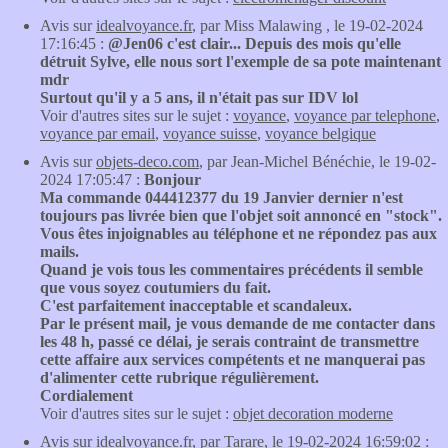
Avis sur
idealvoyance.fr
, par Miss Malawing , le 19-02-2024
17:16:45 :
@Jen06 c'est clair... Depuis des mois qu'elle
détruit Sylve, elle nous sort l'exemple de sa pote maintenant
mdr
Surtout qu'il y a 5 ans, il n'était pas sur IDV lol
Voir d'autres sites sur le sujet :
voyance
,
voyance par telephone
,
voyance par email
,
voyance suisse
,
voyance belgique
Avis sur
objets-deco.com
, par Jean-Michel Bénéchie, le 19-02-
2024 17:05:47 :
Bonjour
Ma commande 044412377 du 19 Janvier dernier n'est
toujours pas livrée bien que l'objet soit annoncé en "stock".
Vous êtes injoignables au téléphone et ne répondez pas aux
mails.
Quand je vois tous les commentaires précédents il semble
que vous soyez coutumiers du fait.
C'est parfaitement inacceptable et scandaleux.
Par le présent mail, je vous demande de me contacter dans
les 48 h, passé ce délai, je serais contraint de transmettre
cette affaire aux services compétents et ne manquerai pas
d'alimenter cette rubrique régulièrement.
Cordialement
Voir d'autres sites sur le sujet :
objet decoration moderne
Avis sur
idealvoyance.fr
, par Tarare, le 19-02-2024 16:59:02 :