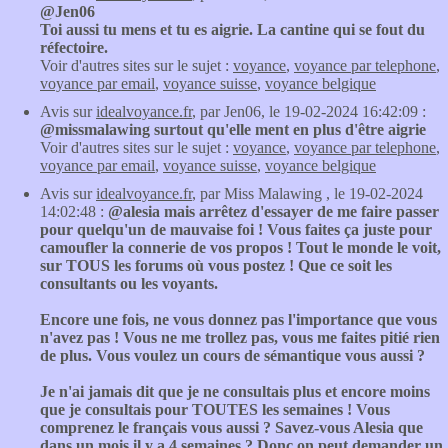
@Jen06
Toi aussi tu mens et tu es aigrie. La cantine qui se fout du
réfectoire.
Voir d'autres sites sur le sujet :
voyance
,
voyance par telephone
,
voyance par email
,
voyance suisse
,
voyance belgique
Avis sur
idealvoyance.fr
, par Jen06, le 19-02-2024 16:42:09 :
@missmalawing surtout qu'elle ment en plus d'être aigrie
Voir d'autres sites sur le sujet :
voyance
,
voyance par telephone
,
voyance par email
,
voyance suisse
,
voyance belgique
Avis sur
idealvoyance.fr
, par Miss Malawing , le 19-02-2024
14:02:48 :
@alesia mais arrêtez d'essayer de me faire passer
pour quelqu'un de mauvaise foi ! Vous faites ça juste pour
camoufler la connerie de vos propos ! Tout le monde le voit,
sur TOUS les forums où vous postez ! Que ce soit les
consultants ou les voyants.
Encore une fois, ne vous donnez pas l'importance que vous
n'avez pas ! Vous ne me trollez pas, vous me faites pitié rien
de plus. Vous voulez un cours de sémantique vous aussi ?
Je n'ai jamais dit que je ne consultais plus et encore moins
que je consultais pour TOUTES les semaines ! Vous
comprenez le français vous aussi ? Savez-vous Alesia que
dans un mois il y a 4 semaines ? Donc on peut demander un