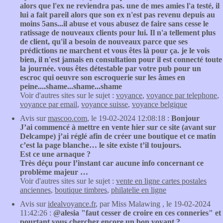
alors que l'ex ne reviendra pas. une de mes amies l'a testé, il
lui a fait pareil alors que son ex n'est pas revenu depuis au
moins 5ans...il abuse et vous abusez de faire sans cesse le
ratissage de nouveaux clients pour lui. Il n'a tellement plus
de client, qu'il a besoin de nouveaux parce que ses
prédictions ne marchent et vous êtes là pour ça. je le vois
bien, il n'est jamais en consultation pour il est connecté toute
la journée. vous êtes détestable par votre pub pour un
escroc qui oeuvre son escroquerie sur les âmes en
peine....shame...shame...shame
Voir d'autres sites sur le sujet :
voyance
,
voyance par telephone
,
voyance par email
,
voyance suisse
,
voyance belgique
Avis sur
mascoo.com
, le 19-02-2024 12:08:18 :
Bonjour
J’ai commencé à mettre en vente hier sur ce site (avant sur
Delcampe) j’ai réglé afin de créer une boutique et ce matin
c’est la page blanche… le site existe t’il toujours.
Est ce une arnaque ?
Très déçu pour l’instant car aucune info concernant ce
problème majeur …
Voir d'autres sites sur le sujet :
vente en ligne cartes postales
anciennes
,
boutique timbres
,
philatelie en ligne
Avis sur
idealvoyance.fr
, par Miss Malawing , le 19-02-2024
11:42:26 :
@alesia "faut cesser de croire en ces conneries" et
pourtant vous cherchez encore un bon voyant ?