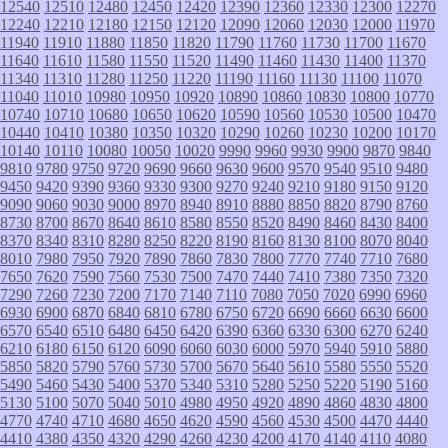
12540
12510
12480
12450
12420
12390
12360
12330
12300
12270
12240
12210
12180
12150
12120
12090
12060
12030
12000
11970
11940
11910
11880
11850
11820
11790
11760
11730
11700
11670
11640
11610
11580
11550
11520
11490
11460
11430
11400
11370
11340
11310
11280
11250
11220
11190
11160
11130
11100
11070
11040
11010
10980
10950
10920
10890
10860
10830
10800
10770
10740
10710
10680
10650
10620
10590
10560
10530
10500
10470
10440
10410
10380
10350
10320
10290
10260
10230
10200
10170
10140
10110
10080
10050
10020
9990
9960
9930
9900
9870
9840
9810
9780
9750
9720
9690
9660
9630
9600
9570
9540
9510
9480
9450
9420
9390
9360
9330
9300
9270
9240
9210
9180
9150
9120
9090
9060
9030
9000
8970
8940
8910
8880
8850
8820
8790
8760
8730
8700
8670
8640
8610
8580
8550
8520
8490
8460
8430
8400
8370
8340
8310
8280
8250
8220
8190
8160
8130
8100
8070
8040
8010
7980
7950
7920
7890
7860
7830
7800
7770
7740
7710
7680
7650
7620
7590
7560
7530
7500
7470
7440
7410
7380
7350
7320
7290
7260
7230
7200
7170
7140
7110
7080
7050
7020
6990
6960
6930
6900
6870
6840
6810
6780
6750
6720
6690
6660
6630
6600
6570
6540
6510
6480
6450
6420
6390
6360
6330
6300
6270
6240
6210
6180
6150
6120
6090
6060
6030
6000
5970
5940
5910
5880
5850
5820
5790
5760
5730
5700
5670
5640
5610
5580
5550
5520
5490
5460
5430
5400
5370
5340
5310
5280
5250
5220
5190
5160
5130
5100
5070
5040
5010
4980
4950
4920
4890
4860
4830
4800
4770
4740
4710
4680
4650
4620
4590
4560
4530
4500
4470
4440
4410
4380
4350
4320
4290
4260
4230
4200
4170
4140
4110
4080