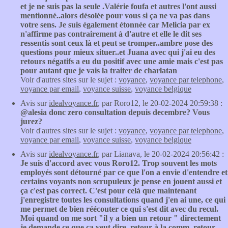
et je ne suis pas la seule .Valérie foufa et autres l'ont aussi
mentionné..alors désolée pour vous si ça ne va pas dans
votre sens. Je suis également étonnée car Melicia par ex
n'affirme pas contrairement à d'autre et elle le dit ses
ressentis sont ceux là et peut se tromper..ambre pose des
questions pour mieux situer..et Juana avec qui j'ai eu des
retours négatifs a eu du positif avec une amie mais c'est pas
pour autant que je vais la traiter de charlatan
Voir d'autres sites sur le sujet :
voyance
,
voyance par telephone
,
voyance par email
,
voyance suisse
,
voyance belgique
Avis sur
idealvoyance.fr
, par Roro12, le 20-02-2024 20:59:38 :
@alesia donc zero consultation depuis decembre? Vous
jurez?
Voir d'autres sites sur le sujet :
voyance
,
voyance par telephone
,
voyance par email
,
voyance suisse
,
voyance belgique
Avis sur
idealvoyance.fr
, par Lianava, le 20-02-2024 20:56:42 :
Je suis d'accord avec vous Roro12. Trop souvent les mots
employés sont détourné par ce que l'on a envie d'entendre et
certains voyants non scrupuleux je pense en jouent aussi et
ça c'est pas correct. C'est pour celà que maintenant
j'enregistre toutes les consultations quand j'en ai une, ce qui
me permet de bien réécouter ce qui s'est dit avec du recul.
Moi quand on me sort "il y a bien un retour " directement
je demande ce que ça veut dire, retour à la comm, retour