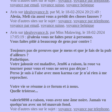
Voir d'autres sites sur le sujet :
voyance
,
voyance par telephone
,
voyance par email
,
voyance suisse
,
voyance belgique
Avis sur
idealvoyance.fr
, par M, le 18-02-2024 20:21:49 :
Alesia, Meli cia aussi vous a prédit des choses fausses ?
Voir d'autres sites sur le sujet :
voyance
,
voyance par telephone
,
voyance par email
,
voyance suisse
,
voyance belgique
Avis sur
idealvoyance.fr
, par Miss Malawing, le 18-02-2024
17:05:19 :
@alesia vous ne faites peur à personne.
Vous faites pitié à beaucoup de gens par contre !
Toujours pas de preuves que je mens et que je fais de la pub
d'ailleurs ?
Pathétique.
Votre jalousie est maladive, Jen06 a raison, la roue va
tourner pour vous et vous ne serez pas déçue !
Perso je suis à l'aise avec mon karma car je n'ai rien à me
reprocher.
Votre vie se résume à ce forum et à nous.
Quelle tristesse...
valerie9898 a raison, vous avez une âme noire. Jamais vu
quelqu'un avec un tel mauvais fond.
Voir d'autres sites sur le sujet :
voyance
,
voyance par telephone
,