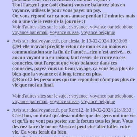
Tout l'argent que (soit disant) vous ne balancez plus en
voyance, utilisez le pour vous payer un psy.
On vous répond car ça nous amuse pendant 2 minutes mais
on a une vie le reste de la journée :)
Voir d'autres sites sur le sujet :
voyance
,
voyance par telephone
,
voyance par email
,
voyance suisse
,
voyance belgique
Avis sur
idealvoyance.fr
, par alesia, le 19-02-2024 10:30:05 :
@M elle m'avait prédit le retour de mon ex au moins en
communication sur la fin de l'année...rien n'est arrivé... et
aucun voyant n'a eu raison, faut cesser de croire en ces
conneries, tout l'argent que vous balancer dans ces
conneries, payez vous un beau voyage, ça vous fera plus de
bien que la voyance et à long terme en plus.
@Roro12 les personnes qui me répondent n'ont pas plus de
vie que moi au final.
Voir d'autres sites sur le sujet :
voyance
,
voyance par telephone
,
voyance par email
,
voyance suisse
,
voyance belgique
Avis sur
idealvoyance.fr
, par Roro12, le 18-02-2024 21:46:33 :
C’est fou, on dirait qu’alesia oublie que des gens ont une vie
et qu’ils ne vont pas poster sur le forum tous les jour. Vous
devriez faire de meme Alesia et peut etre aller kiffer votre
vie. Ca vous ferait du bien.