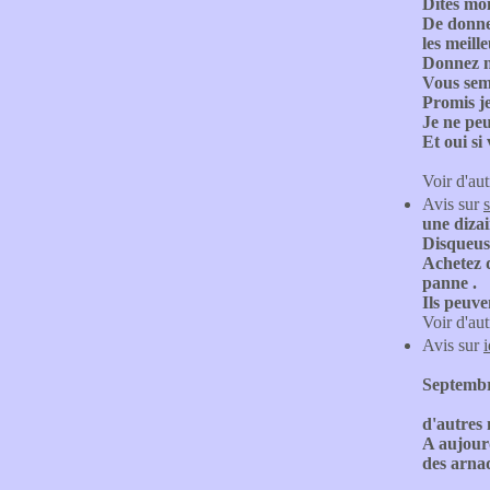
Dites mo
De donner
les meill
Donnez no
Vous semb
Promis je
Je ne pe
Et oui si
Voir d'aut
Avis sur
une diza
Disqueuse
Achetez d
panne .
Ils peuven
Voir d'aut
Avis sur
Septemb
d'autres 
A aujourd
des arna