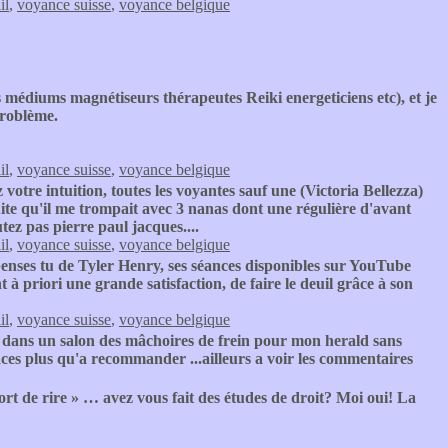
il
,
voyance suisse
,
voyance belgique
 médiums magnétiseurs thérapeutes Reiki energeticiens etc), et je
problème.
il
,
voyance suisse
,
voyance belgique
z votre intuition, toutes les voyantes sauf une (Victoria Bellezza)
uite qu'il me trompait avec 3 nanas dont une régulière d'avant
tez pas pierre paul jacques....
il
,
voyance suisse
,
voyance belgique
ses tu de Tyler Henry, ses séances disponibles sur YouTube
 à priori une grande satisfaction, de faire le deuil grâce à son
il
,
voyance suisse
,
voyance belgique
é dans un salon des mâchoires de frein pour mon herald sans
ences plus qu'a recommander ...ailleurs a voir les commentaires
ort de rire » … avez vous fait des études de droit? Moi oui! La