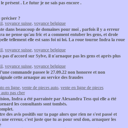
le présent . Le futur je ne sais pas encore .
 préciser ?
il
,
voyance suisse
,
voyance belgique
ste dans beaucoup de domaines pour moi , parfois il y a erreur
dra ne pense qu'au fric et a comment entuber les gens, et drole
lle tellement elle est sans foi ni loi. La roue tourne Indra la roue
il
,
voyance suisse
,
voyance belgique
s pas d'accord sur Sylve, il n'arnaque pas les gens et après plus
il
,
voyance suisse
,
voyance belgique
 d’une commande passee le 27.09.22 non honoree et non
signale cette arnaque au service des fraudes
uto en ligne
,
vente de pieces auto
,
vente en ligne de pieces
 auto pas cher
cision, Indra a été parrainée par Alexandra Tess qui elle a été
uenard les consultants sont tombés.
complet.
e des avis positifs sur ta page alors que rien ne s'est passé et
s une erreur, c'est juste que tu as pour seul don, arnaquer les
e