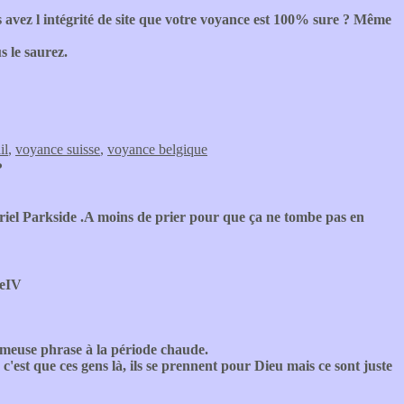
s avez l intégrité de site que votre voyance est 100% sure ? Même
s le saurez.
il
,
voyance suisse
,
voyance belgique
?
ériel Parkside .A moins de prier pour que ça ne tombe pas en
ceIV
ameuse phrase à la période chaude.
'est que ces gens là, ils se prennent pour Dieu mais ce sont juste