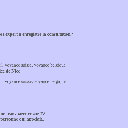
l expert a enregistré la consultation ‘
il
,
voyance suisse
,
voyance belgique
ice de Nice
il
,
voyance suisse
,
voyance belgique
une transparence sur IV.
 personne qui appelait...