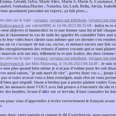
 Emma, Gérald, Sylve, Marie Alice, Maria S, Marie A, Constance, P
abel, Soukaina,Marine , Natasha, Izi, Ludi, Bella, Alexia, Isabel
t tous quasiment parrainé un expert.. ça fait peur....
res sites sur le sujet :
voyance
,
voyance par telephone
,
voyance par ema
idealvoyance.fr
, par valerie9898, le 16-06-2023 08:35:08 :
indra tu es 
sont abjectes et immorales! tu es une femme sans foi ni loi! chaqu
ans le classement tu vas de suite les appeler les consulter faire ami
tu leur voles leurs clients sans mêmes que ces dernier s'en rendent 
 pas on va s'occuper de ton cas, escroc. et menace encore une fois v
es enregistrements des retours d'autres voyants qui se sont plaints
 mauvais avis sur eux, tellement tu es une traitre, des doss comme ça
res sites sur le sujet :
voyance
,
voyance par telephone
,
voyance par ema
idealvoyance.fr
, par Miss Malawing, le 16-06-2023 08:34:49 :
Je suis 
tes non plus quand bien même je n'ai pas d'estime pour les soit disa
vez aussi raison, "je suis mort de rire", portez donc vos c... jusqu'a
s pas si votre avocat vous a bien renseigné, mais rien ne vous perme
if bien que négatif. Sinon n'hésitez pas à porter plainte contre Goog
, les menaces dont VOUS avez fait preuve à l'encontre du site et 
er des insultes. Avant d'aller sur ce terrain, il faut connaitre les 
 bon pour vous d'apprendre à écrire correctement le français avant 
s.
us donc votre pseudo et comme le dit Expérienceiv, nous pourrons v