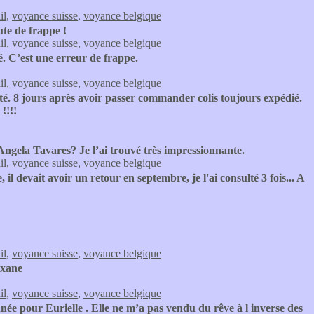
il
,
voyance suisse
,
voyance belgique
ute de frappe !
il
,
voyance suisse
,
voyance belgique
. C’est une erreur de frappe.
il
,
voyance suisse
,
voyance belgique
té. 8 jours après avoir passer commander colis toujours expédié.
!!!!
Angela Tavares? Je l’ai trouvé très impressionnante.
il
,
voyance suisse
,
voyance belgique
 il devait avoir un retour en septembre, je l'ai consulté 3 fois... A
il
,
voyance suisse
,
voyance belgique
oxane
il
,
voyance suisse
,
voyance belgique
nnée pour Eurielle . Elle ne m’a pas vendu du rêve à l inverse des