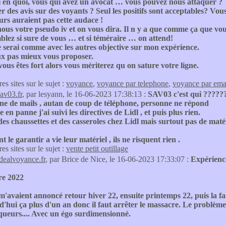
i en quoi, vous qui avez un avocat … vous pouvez nous attaquer ?
 des avis sur des voyants ? Seul les positifs sont acceptables? Vou
eurs auraient pas cette audace !
us votre pseudo iv et on vous dira. Il n y a que comme ça que vou
lez si sure de vous … et si téméraire … on attend!
 serai comme avec les autres objective sur mon expérience.
ux pas mieux vous proposer.
 vous êtes fort alors vous mériterez qu on sature votre ligne.
res sites sur le sujet :
voyance
,
voyance par telephone
,
voyance par ema
sav03.fr
, par lesyann, le 16-06-2023 17:38:13 :
SAV03 c'est qui ?????
ine de mails , autan de coup de téléphone, personne ne répond
 en panne j'ai suivi les directives de Lidl , et puis plus rien.
es chaussettes et des casseroles chez Lidl mais surtout pas de mat
t le garantir a vie leur matériel , ils ne risquent rien .
res sites sur le sujet :
vente petit outillage
idealvoyance.fr
, par Brice de Nice, le 16-06-2023 17:33:07 :
Expérien
re 2022
m'avaient annoncé retour hiver 22, ensuite printemps 22, puis la f
'hui ça plus d'un an donc il faut arrêter le massacre. Le problème c
queurs.... Avec un égo surdimensionné.