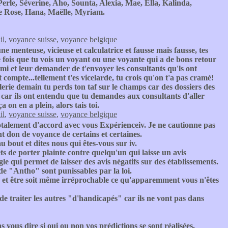
erle, Séverine, Aho, Sounta, Alexia, Mae, Ella, Kalinda,
le Rose, Hana, Maëlle, Myriam.
il
,
voyance suisse
,
voyance belgique
une menteuse, vicieuse et calculatrice et fausse mais fausse, tes
e fois que tu vois un voyant ou une voyante qui a de bons retour
 ami et leur demander de t'envoyer les consultants qu'ls ont
compte...tellement t'es vicelarde, tu crois qu'on t'a pas cramé!
alerie demain tu perds ton taf sur le champs car des dossiers des
 car ils ont entendu que tu demandes aux consultants d'aller
 on en a plein, alors tais toi.
il
,
voyance suisse
,
voyance belgique
totalement d'accord avec vous Expérienceiv. Je ne cautionne pas
nt don de voyance de certains et certaines.
u bout et dites nous qui êtes-vous sur iv.
ts de porter plainte contre quelqu'un qui laisse un avis
le qui permet de laisser des avis négatifs sur des établissements.
de "Antho" sont punissables par la loi.
lois et être soit même irréprochable ce qu'apparemment vous n'êtes
de traiter les autres "d'handicapés" car ils ne vont pas dans
ous dire si oui ou non vos prédictions se sont réalisées.