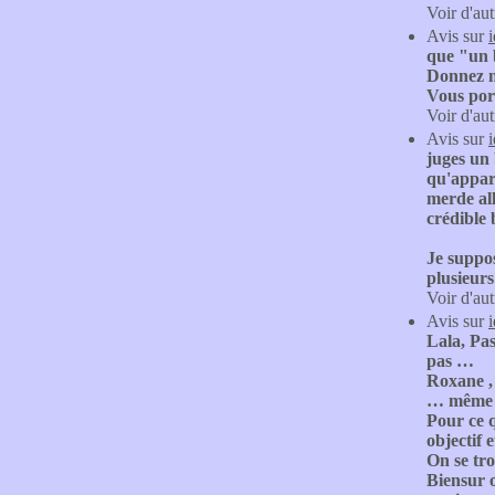
Voir d'aut
Avis sur
que "un 
Donnez no
Vous por
Voir d'aut
Avis sur
juges un
qu'appare
merde all
crédible 
Je suppos
plusieurs
Voir d'aut
Avis sur
Lala, Pas
pas …
Roxane , 
… même si
Pour ce q
objectif e
On se tro
Biensur o