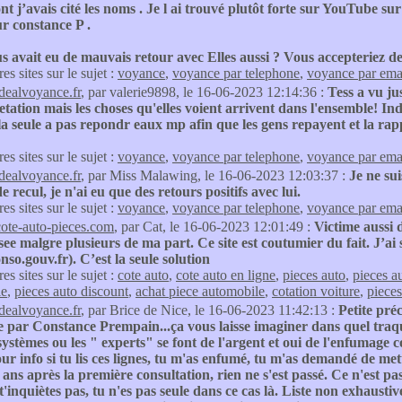
nt j’avais cité les noms . Je l ai trouvé plutôt forte sur YouTube sur 
r constance P .
s avait eu de mauvais retour avec Elles aussi ? Vous accepteriez de
res sites sur le sujet :
voyance
,
voyance par telephone
,
voyance par ema
idealvoyance.fr
, par valerie9898, le 16-06-2023 12:14:36 :
Tess a vu ju
etation mais les choses qu'elles voient arrivent dans l'ensemble! In
 la seule a pas repondr eaux mp afin que les gens repayent et la rappe
res sites sur le sujet :
voyance
,
voyance par telephone
,
voyance par ema
idealvoyance.fr
, par Miss Malawing, le 16-06-2023 12:03:37 :
Je ne sui
e recul, je n'ai eu que des retours positifs avec lui.
res sites sur le sujet :
voyance
,
voyance par telephone
,
voyance par ema
cote-auto-pieces.com
, par Cat, le 16-06-2023 12:01:49 :
Victime aussi
e malgre plusieurs de ma part. Ce site est coutumier du fait. J’ai 
onso.gouv.fr). C’est la seule solution
res sites sur le sujet :
cote auto
,
cote auto en ligne
,
pieces auto
,
pieces a
le
,
pieces auto discount
,
achat piece automobile
,
cotation voiture
,
pieces
idealvoyance.fr
, par Brice de Nice, le 16-06-2023 11:42:13 :
Petite pré
e par Constance Prempain...ça vous laisse imaginer dans quel traq
systèmes ou les " experts" se font de l'argent et oui de l'enfumage 
ur info si tu lis ces lignes, tu m'as enfumé, tu m'as demandé de mettr
 ans après la première consultation, rien ne s'est passé. Ce n'est pa
t'inquiètes pas, tu n'es pas seule dans ce cas là. Liste non exhaustiv