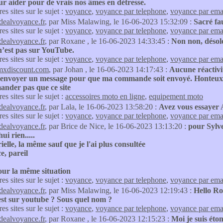
ur aider pour de vrais nos âmes en détresse.
res sites sur le sujet :
voyance
,
voyance par telephone
,
voyance par ema
idealvoyance.fr
, par Miss Malawing, le 16-06-2023 15:32:09 :
Sacré fa
res sites sur le sujet :
voyance
,
voyance par telephone
,
voyance par ema
idealvoyance.fr
, par Roxane , le 16-06-2023 14:33:45 :
Non non, désolé
n’est pas sur YouTube.
res sites sur le sujet :
voyance
,
voyance par telephone
,
voyance par ema
mxdiscount.com
, par Johan , le 16-06-2023 14:17:43 :
Aucune réactivi
’envoyer un message pour que ma commande soit envoyé. Honteux 
nder pas que ce site
res sites sur le sujet :
accessoires moto en ligne
,
equipement moto
idealvoyance.fr
, par Lala, le 16-06-2023 13:58:20 :
Avez vous essayer 
res sites sur le sujet :
voyance
,
voyance par telephone
,
voyance par ema
idealvoyance.fr
, par Brice de Nice, le 16-06-2023 13:13:20 :
pour Sylve,
ui rien.....
elle, la même sauf que je l'ai plus consultée
e, pareil
our la même situation
res sites sur le sujet :
voyance
,
voyance par telephone
,
voyance par ema
idealvoyance.fr
, par Miss Malawing, le 16-06-2023 12:19:43 :
Hello R
est sur youtube ? Sous quel nom ?
res sites sur le sujet :
voyance
,
voyance par telephone
,
voyance par ema
idealvoyance.fr
, par Roxane , le 16-06-2023 12:15:23 :
Moi je suis éto