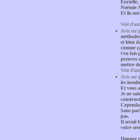
Eurielle,
Noémie An
Et ils on
Voir d'aut
Avis sur
méthodes 
et bien d
comme ça 
t'en fais
preuves d
mettre de
Voir d'aut
Avis sur
les insul
Et vous a
Je ne sai
construct
Cependant
Sans parl
pas.
Il serait
votre sen
Donnez no