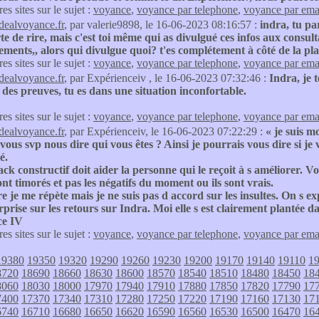
res sites sur le sujet :
voyance
,
voyance par telephone
,
voyance par ema
idealvoyance.fr
, par valerie9898, le 16-06-2023 08:16:57 :
indra, tu par
e de rire, mais c'est toi même qui as divulgué ces infos aux consulta
ements,, alors qui divulgue quoi? t'es complétement à côté de la plaq
res sites sur le sujet :
voyance
,
voyance par telephone
,
voyance par ema
idealvoyance.fr
, par Expérienceiv , le 16-06-2023 07:32:46 :
Indra, je 
 des preuves, tu es dans une situation inconfortable.
res sites sur le sujet :
voyance
,
voyance par telephone
,
voyance par ema
idealvoyance.fr
, par Expérienceiv, le 16-06-2023 07:22:29 :
« je suis m
vous svp nous dire qui vous êtes ? Ainsi je pourrais vous dire si je
é.
ck constructif doit aider la personne qui le reçoit à s améliorer. Vou
sont timorés et pas les négatifs du moment ou ils sont vrais.
e je me répète mais je ne suis pas d accord sur les insultes. On s ex
prise sur les retours sur Indra. Moi elle s est clairement plantée 
ce IV
res sites sur le sujet :
voyance
,
voyance par telephone
,
voyance par ema
19380
19350
19320
19290
19260
19230
19200
19170
19140
19110
1
8720
18690
18660
18630
18600
18570
18540
18510
18480
18450
18
8060
18030
18000
17970
17940
17910
17880
17850
17820
17790
17
7400
17370
17340
17310
17280
17250
17220
17190
17160
17130
17
6740
16710
16680
16650
16620
16590
16560
16530
16500
16470
16