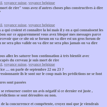
il
,
voyance suisse
,
voyance belgique
 mort de rire" vous avez d'autres choses plus constructives à dire
?
il
,
voyance suisse
,
voyance belgique
n a qui croient et connaître la loi mais il y en a qui connaissent les
ies bon sur ce apparemment vous avez bloqué mes messages parce
cevoir que ce site où se forum on va dire est un gros forum de
 ne sera plus valide on va dire ne sera plus jamais on va dire
 allez les saturer bon continuation à très bientôt avec
icapés du cerveau je suis mort de rire
il
,
voyance suisse
,
voyance belgique
Nice … on parle de septembre 22 ou 23 ?
ssionnante ils le sont sur le coup mais les prédictions ne se font
ures sont passées
e retourner contre un avis négatif si ce dernier est juste ,
s prédictions se sont déroulées ou non.
 de la concurrence et compétente, croyez moi que je viendrais