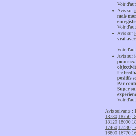
Voir d'aut
Avis sur
mais mort
enregistr
Voir d'aut
Avis sur
vrai avec
Voir d'aut
Avis sur
pourriez 
objectivit
Le feedba
positifs 
Par contr
Super sur
expérien
Voir d'aut
Avis suivants :
18780
18750
1
18120
18090
1
17460
17430
1
16800
16770
1