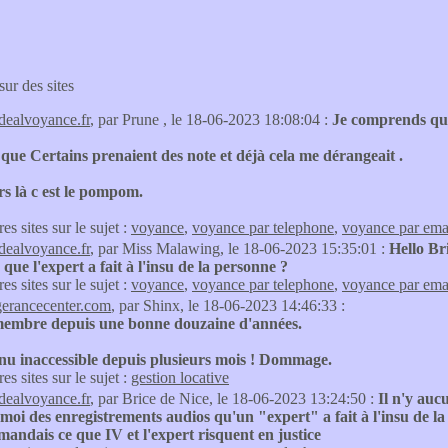
sur des sites
idealvoyance.fr
, par Prune , le 18-06-2023 18:08:04 :
Je comprends que 
 que Certains prenaient des note et déjà cela me dérangeait .
s là c est le pompom.
res sites sur le sujet :
voyance
,
voyance par telephone
,
voyance par ema
idealvoyance.fr
, par Miss Malawing, le 18-06-2023 15:35:01 :
Hello Br
 que l'expert a fait à l'insu de la personne ?
res sites sur le sujet :
voyance
,
voyance par telephone
,
voyance par ema
gerancecenter.com
, par Shinx, le 18-06-2023 14:46:33 :
 membre depuis une bonne douzaine d'années.
enu inaccessible depuis plusieurs mois ! Dommage.
res sites sur le sujet :
gestion locative
idealvoyance.fr
, par Brice de Nice, le 18-06-2023 13:24:50 :
Il n'y auc
 moi des enregistrements audios qu'un "expert" a fait à l'insu de la
andais ce que IV et l'expert risquent en justice