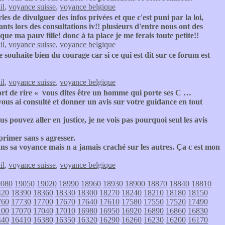
il
,
voyance suisse
,
voyance belgique
les de divulguer des infos privées et que c'est puni par la loi,
nts lors des consultations iv!! plusieurs d'entre nous ont des
ue ma pauv fille! donc à ta place je me ferais toute petite!!
il
,
voyance suisse
,
voyance belgique
te souhaite bien du courage car si ce qui est dit sur ce forum est
il
,
voyance suisse
,
voyance belgique
ort de rire « vous dites être un homme qui porte ses C …
 vous ai consulté et donner un avis sur votre guidance en tout
s pouvez aller en justice, je ne vois pas pourquoi seul les avis
primer sans s agresser.
dans sa voyance mais n a jamais craché sur les autres. Ça c est mon
il
,
voyance suisse
,
voyance belgique
9080
19050
19020
18990
18960
18930
18900
18870
18840
18810
420
18390
18360
18330
18300
18270
18240
18210
18180
18150
760
17730
17700
17670
17640
17610
17580
17550
17520
17490
100
17070
17040
17010
16980
16950
16920
16890
16860
16830
440
16410
16380
16350
16320
16290
16260
16230
16200
16170