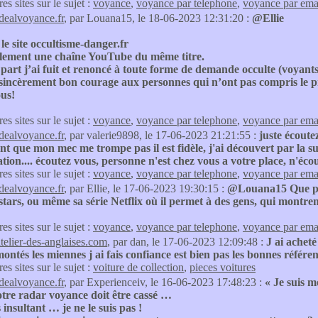
res sites sur le sujet :
voyance
,
voyance par telephone
,
voyance par ema
idealvoyance.fr
, par Louana15, le 18-06-2023 12:31:20 :
@Ellie
 le site occultisme-danger.fr
galement une chaîne YouTube du même titre.
art j’ai fuit et renoncé à toute forme de demande occulte (voyants
 sincèrement bon courage aux personnes qui n’ont pas compris le 
ous!
res sites sur le sujet :
voyance
,
voyance par telephone
,
voyance par ema
idealvoyance.fr
, par valerie9898, le 17-06-2023 21:21:55 :
juste écoute
nt que mon mec me trompe pas il est fidèle, j'ai découvert par la s
ation.... écoutez vous, personne n'est chez vous a votre place, n'écou
res sites sur le sujet :
voyance
,
voyance par telephone
,
voyance par ema
idealvoyance.fr
, par Ellie, le 17-06-2023 19:30:15 :
@Louana15 Que pen
stars, ou même sa série Netflix où il permet à des gens, qui montrent
res sites sur le sujet :
voyance
,
voyance par telephone
,
voyance par ema
atelier-des-anglaises.com
, par dan, le 17-06-2023 12:09:48 :
J ai achet
ontés les miennes j ai fais confiance est bien pas les bonnes référ
res sites sur le sujet :
voiture de collection
,
pieces voitures
idealvoyance.fr
, par Experienceiv, le 16-06-2023 17:48:23 :
« Je suis m
otre radar voyance doit être cassé …
 insultant … je ne le suis pas !