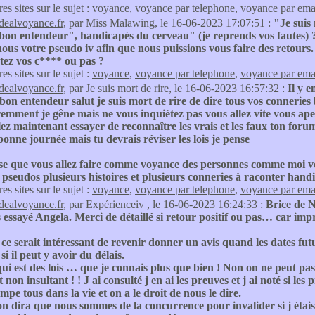
res sites sur le sujet :
voyance
,
voyance par telephone
,
voyance par ema
idealvoyance.fr
, par Miss Malawing, le 16-06-2023 17:07:51 :
"Je suis
bon entendeur", handicapés du cerveau" (je reprends vos fautes) 
us votre pseudo iv afin que nous puissions vous faire des retours.
tez vos c**** ou pas ?
res sites sur le sujet :
voyance
,
voyance par telephone
,
voyance par ema
idealvoyance.fr
, par Je suis mort de rire, le 16-06-2023 16:57:32 :
Il y e
 bon entendeur salut je suis mort de rire de dire tous vos conner
mment je gêne mais ne vous inquiétez pas vous allez vite vous aper
ez maintenant essayer de reconnaître les vrais et les faux ton forum
bonne journée mais tu devrais réviser les lois je pense
e que vous allez faire comme voyance des personnes comme moi vous
 pseudos plusieurs histoires et plusieurs conneries à raconter hand
res sites sur le sujet :
voyance
,
voyance par telephone
,
voyance par ema
idealvoyance.fr
, par Expérienceiv , le 16-06-2023 16:24:33 :
Brice de 
 essayé Angela. Merci de détaillé si retour positif ou pas… car impre
ce serait intéressant de revenir donner un avis quand les dates fut
 il peut y avoir du délais.
ui est des lois … que je connais plus que bien ! Non on ne peut pas s
t non insultant ! ! J ai consulté j en ai les preuves et j ai noté si le
mpe tous dans la vie et on a le droit de nous le dire.
n dira que nous sommes de la concurrence pour invalider si j étais