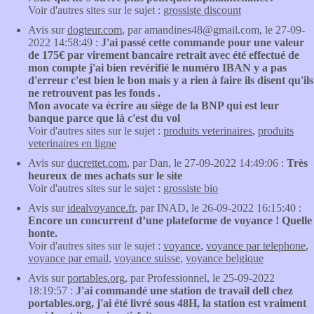
Voir d'autres sites sur le sujet :
grossiste discount
Avis sur
dogteur.com
, par amandines48@gmail.com, le 27-09-
2022 14:58:49 :
J'ai passé cette commande pour une valeur
de 175€ par virement bancaire retrait avec été effectué de
mon compte j'ai bien revérifié le numéro IBAN y a pas
d'erreur c'est bien le bon mais y a rien à faire ils disent qu'ils
ne retrouvent pas les fonds .
Mon avocate va écrire au siège de la BNP qui est leur
banque parce que là c'est du vol
Voir d'autres sites sur le sujet :
produits veterinaires
,
produits
veterinaires en ligne
Avis sur
ducrettet.com
, par Dan, le 27-09-2022 14:49:06 :
Très
heureux de mes achats sur le site
Voir d'autres sites sur le sujet :
grossiste bio
Avis sur
idealvoyance.fr
, par INAD, le 26-09-2022 16:15:40 :
Encore un concurrent d’une plateforme de voyance ! Quelle
honte.
Voir d'autres sites sur le sujet :
voyance
,
voyance par telephone
,
voyance par email
,
voyance suisse
,
voyance belgique
Avis sur
portables.org
, par Professionnel, le 25-09-2022
18:19:57 :
J'ai commandé une station de travail dell chez
portables.org, j'ai été livré sous 48H, la station est vraiment