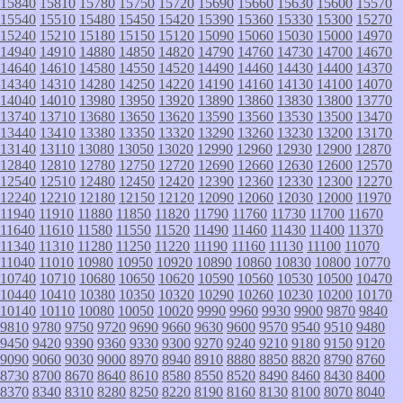
15840
15810
15780
15750
15720
15690
15660
15630
15600
15570
15540
15510
15480
15450
15420
15390
15360
15330
15300
15270
15240
15210
15180
15150
15120
15090
15060
15030
15000
14970
14940
14910
14880
14850
14820
14790
14760
14730
14700
14670
14640
14610
14580
14550
14520
14490
14460
14430
14400
14370
14340
14310
14280
14250
14220
14190
14160
14130
14100
14070
14040
14010
13980
13950
13920
13890
13860
13830
13800
13770
13740
13710
13680
13650
13620
13590
13560
13530
13500
13470
13440
13410
13380
13350
13320
13290
13260
13230
13200
13170
13140
13110
13080
13050
13020
12990
12960
12930
12900
12870
12840
12810
12780
12750
12720
12690
12660
12630
12600
12570
12540
12510
12480
12450
12420
12390
12360
12330
12300
12270
12240
12210
12180
12150
12120
12090
12060
12030
12000
11970
11940
11910
11880
11850
11820
11790
11760
11730
11700
11670
11640
11610
11580
11550
11520
11490
11460
11430
11400
11370
11340
11310
11280
11250
11220
11190
11160
11130
11100
11070
11040
11010
10980
10950
10920
10890
10860
10830
10800
10770
10740
10710
10680
10650
10620
10590
10560
10530
10500
10470
10440
10410
10380
10350
10320
10290
10260
10230
10200
10170
10140
10110
10080
10050
10020
9990
9960
9930
9900
9870
9840
9810
9780
9750
9720
9690
9660
9630
9600
9570
9540
9510
9480
9450
9420
9390
9360
9330
9300
9270
9240
9210
9180
9150
9120
9090
9060
9030
9000
8970
8940
8910
8880
8850
8820
8790
8760
8730
8700
8670
8640
8610
8580
8550
8520
8490
8460
8430
8400
8370
8340
8310
8280
8250
8220
8190
8160
8130
8100
8070
8040