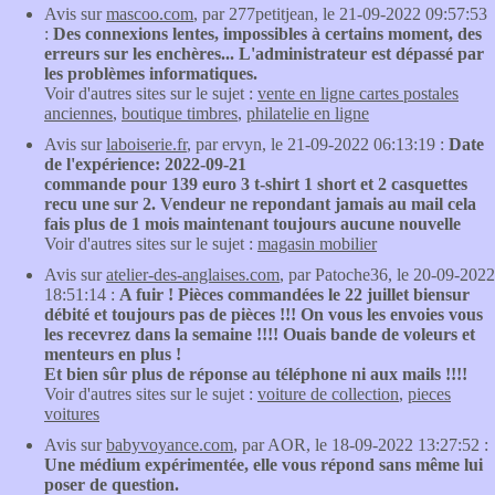
Avis sur
mascoo.com
, par 277petitjean, le 21-09-2022 09:57:53
:
Des connexions lentes, impossibles à certains moment, des
erreurs sur les enchères... L'administrateur est dépassé par
les problèmes informatiques.
Voir d'autres sites sur le sujet :
vente en ligne cartes postales
anciennes
,
boutique timbres
,
philatelie en ligne
Avis sur
laboiserie.fr
, par ervyn, le 21-09-2022 06:13:19 :
Date
de l'expérience: 2022-09-21
commande pour 139 euro 3 t-shirt 1 short et 2 casquettes
recu une sur 2. Vendeur ne repondant jamais au mail cela
fais plus de 1 mois maintenant toujours aucune nouvelle
Voir d'autres sites sur le sujet :
magasin mobilier
Avis sur
atelier-des-anglaises.com
, par Patoche36, le 20-09-2022
18:51:14 :
A fuir ! Pièces commandées le 22 juillet biensur
débité et toujours pas de pièces !!! On vous les envoies vous
les recevrez dans la semaine !!!! Ouais bande de voleurs et
menteurs en plus !
Et bien sûr plus de réponse au téléphone ni aux mails !!!!
Voir d'autres sites sur le sujet :
voiture de collection
,
pieces
voitures
Avis sur
babyvoyance.com
, par AOR, le 18-09-2022 13:27:52 :
Une médium expérimentée, elle vous répond sans même lui
poser de question.