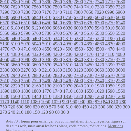
8010
7980
7950
7920
7890
7860
7830
7800
7770
7740
7710
7680
7650
7620
7590
7560
7530
7500
7470
7440
7410
7380
7350
7320
7290
7260
7230
7200
7170
7140
7110
7080
7050
7020
6990
6960
6930
6900
6870
6840
6810
6780
6750
6720
6690
6660
6630
6600
6570
6540
6510
6480
6450
6420
6390
6360
6330
6300
6270
6240
6210
6180
6150
6120
6090
6060
6030
6000
5970
5940
5910
5880
5850
5820
5790
5760
5730
5700
5670
5640
5610
5580
5550
5520
5490
5460
5430
5400
5370
5340
5310
5280
5250
5220
5190
5160
5130
5100
5070
5040
5010
4980
4950
4920
4890
4860
4830
4800
4770
4740
4710
4680
4650
4620
4590
4560
4530
4500
4470
4440
4410
4380
4350
4320
4290
4260
4230
4200
4170
4140
4110
4080
4050
4020
3990
3960
3930
3900
3870
3840
3810
3780
3750
3720
3690
3660
3630
3600
3570
3540
3510
3480
3450
3420
3390
3360
3330
3300
3270
3240
3210
3180
3150
3120
3090
3060
3030
3000
2970
2940
2910
2880
2850
2820
2790
2760
2730
2700
2670
2640
2610
2580
2550
2520
2490
2460
2430
2400
2370
2340
2310
2280
2250
2220
2190
2160
2130
2100
2070
2040
2010
1980
1950
1920
1890
1860
1830
1800
1770
1740
1710
1680
1650
1620
1590
1560
1530
1500
1470
1440
1410
1380
1350
1320
1290
1260
1230
1200
1170
1140
1110
1080
1050
1020
990
960
930
900
870
840
810
780
750
720
690
660
630
600
570
540
510
480
450
420
390
360
330
300
270
240
210
180
150
120
90
60
30
0
Avis 73 : forum pour échanger vos commentaires, témoignages, critiques sur
des sites web, mais aussi les bons plans, code promo, réductions.
Mentions
légales et contact
.