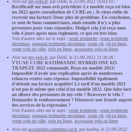
Avis sur
my-velo.fr
, par Dédé, le 22-09-2022 16:03:10 :
Rectificatif sur mon avis précédent: Le modèle reçu est bien
un 2022 après consultation de CUBE.eu ; Je viens enfin de
recevoir ma facture! Donc plus de problème. En conclusion,
ce sont de bons commerciaux, mais ensuite il n'y a plus
personnes pour vous répondre. Malgré cela j'ai reçu mon
vélo 4 jours après mon règlement, ce qui est très bien.
Voir d'autres sites sur le sujet :
vente trottinette
,
vente trottinette
electrique
,
magasin trottinette electrique
,
vente vtt
,
vtt en ligne
,
vente velo de ville
,
velo en ligne
,
accessoire velo en ligne
Avis sur
my-velo.fr
, par Dédé, le 21-09-2022 21:38:38 :
VTCAE CUBE KATHMANDU HYBRID ONE 625
TRAPEZE 2022 commandé. Reçu un modèle 2021!
Impossible d'avoir une explication après de nombreuses
relances restées sans réponse. Impossibilité également
d'obtenir ma facture acquittée! Le tarif d'un modèle 2021
n'est pas le même que celui d'un modèle 2022. Que faire face
au silence des personnes de my-vélo ? Renvoyer le vélo ?
Demander le remboursement ? Dénoncer une fraude auprès
des services de la répression ?
Voir d'autres sites sur le sujet :
vente trottinette
,
vente trottinette
electrique
,
magasin trottinette electrique
,
vente vtt
,
vtt en ligne
,
vente velo de ville
,
velo en ligne
,
accessoire velo en ligne
Avis sur
accessoires-camping-car.fr
, par luedna, le 21-09-2022