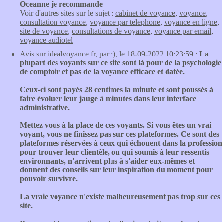
Oceanne je recommande
Voir d'autres sites sur le sujet :
cabinet de voyance
,
voyance
,
consultation voyance
,
voyance par telephone
,
voyance en ligne
,
site de voyance
,
consultations de voyance
,
voyance par email
,
voyance audiotel
Avis sur
idealvoyance.fr
, par :), le 18-09-2022 10:23:59 :
La
plupart des voyants sur ce site sont là pour de la psychologie
de comptoir et pas de la voyance efficace et datée.
Ceux-ci sont payés 28 centimes la minute et sont poussés à
faire évoluer leur jauge à minutes dans leur interface
administrative.
Mettez vous à la place de ces voyants. Si vous êtes un vrai
voyant, vous ne finissez pas sur ces plateformes. Ce sont des
plateformes réservées à ceux qui échouent dans la profession
pour trouver leur clientèle, ou qui soumis à leur ressentis
environnants, n'arrivent plus à s'aider eux-mêmes et
donnent des conseils sur leur inspiration du moment pour
pouvoir survivre.
La vraie voyance n'existe malheureusement pas trop sur ces
site.