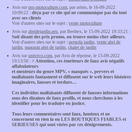
Avis sur
pro-motoculture.com
, par aristo, le 16-09-2022
10:09:22 :
déçu par ce site qui ne communique pas du tout
avec ses clients
Voir d'autres sites sur le sujet :
vente motoculture
Avis sur
abridejardin.pro
, par Benbex, le 15-09-2022 19:33:21 :
Soit disant des prix promo, on trouve moins cher ailleurs.
Voir d'autres sites sur le sujet :
pergola jardin
,
vente abri de
jardin
,
magasin abri de jardin
,
chalet de jardin
Avis sur
univeco.com
, par Avis de réponse, le 15-09-2022
19:13:50 :
> Attention, ces émetteurs de faux avis négatifs
affabulateurs
et menteurs du genre MPV, « masqués », pervers et
malfaisants fantasment et diffusent sur le web leurs histoires
imaginaires, fausses et tordues…
Ces individus malfaisants diffusent de fausses informations
sous des dizaines de faux profils, et nous cherchons à les
identifier pour les traduire en justice.
Tous leurs commentaires sont faux, honteux et ne
concernent en rien la ou LES BOUTIQUES FIABLES et
SERIEUSES qui sont visées par ces dénigrements.