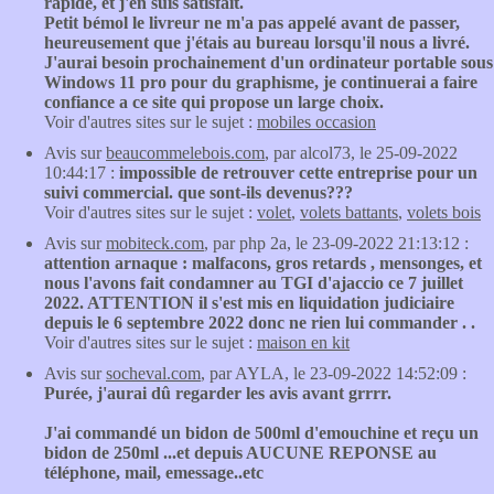
rapide, et j'en suis satisfait.
Petit bémol le livreur ne m'a pas appelé avant de passer,
heureusement que j'étais au bureau lorsqu'il nous a livré.
J'aurai besoin prochainement d'un ordinateur portable sous
Windows 11 pro pour du graphisme, je continuerai a faire
confiance a ce site qui propose un large choix.
Voir d'autres sites sur le sujet :
mobiles occasion
Avis sur
beaucommelebois.com
, par alcol73, le 25-09-2022
10:44:17 :
impossible de retrouver cette entreprise pour un
suivi commercial. que sont-ils devenus???
Voir d'autres sites sur le sujet :
volet
,
volets battants
,
volets bois
Avis sur
mobiteck.com
, par php 2a, le 23-09-2022 21:13:12 :
attention arnaque : malfacons, gros retards , mensonges, et
nous l'avons fait condamner au TGI d'ajaccio ce 7 juillet
2022. ATTENTION il s'est mis en liquidation judiciaire
depuis le 6 septembre 2022 donc ne rien lui commander . .
Voir d'autres sites sur le sujet :
maison en kit
Avis sur
socheval.com
, par AYLA, le 23-09-2022 14:52:09 :
Purée, j'aurai dû regarder les avis avant grrrr.
J'ai commandé un bidon de 500ml d'emouchine et reçu un
bidon de 250ml ...et depuis AUCUNE REPONSE au
téléphone, mail, emessage..etc