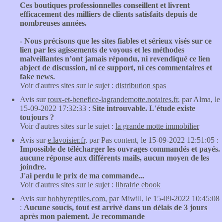
Ces boutiques professionnelles conseillent et livrent
efficacement des milliers de clients satisfaits depuis de
nombreuses années.
- Nous précisons que les sites fiables et sérieux visés sur ce
lien par les agissements de voyous et les méthodes
malveillantes n’ont jamais répondu, ni revendiqué ce lien
abject de discussion, ni ce support, ni ces commentaires et
fake news.
Voir d'autres sites sur le sujet :
distribution spas
Avis sur
roux-et-benefice-lagrandemotte.notaires.fr
, par Alma, le
15-09-2022 17:32:33 :
Site introuvable. L'étude existe
toujours ?
Voir d'autres sites sur le sujet :
la grande motte immobilier
Avis sur
e.lavoisier.fr
, par Pas content, le 15-09-2022 12:51:05 :
Impossible de télécharger les ouvrages commandés et payés.
aucune réponse aux différents mails, aucun moyen de les
joindre.
J'ai perdu le prix de ma commande...
Voir d'autres sites sur le sujet :
librairie ebook
Avis sur
hobbyreptiles.com
, par Miwill, le 15-09-2022 10:45:08
:
Aucune soucis, tout est arrivé dans un délais de 3 jours
après mon paiement. Je recommande