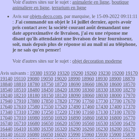
Voir d'autres sites sur le sujet :
animalerie en ligne
,
boutique
animaliere en ligne
,
terrarium en ligne
Avis sur
objets-deco.com
, par marquise, le 15-09-2022 09:11:11
:
J'ai commandé un objet le 14 juillet dernier, après avoir
pris contact avec la société courant août demandant une
date approximative de livraison, j'ai eu une réponse me
disant qu'ils attendaient une livraison de leur fournisseur,
soit, mais depuis plus de réponse ni au mail ni au téléphone,
je ne sais qu'en penser!
Voir d'autres sites sur le sujet :
objet decoration moderne
Avis suivants :
19380
19350
19320
19290
19260
19230
19200
19170
19140
19110
19080
19050
19020
18990
18960
18930
18900
18870
18840
18810
18780
18750
18720
18690
18660
18630
18600
18570
18540
18510
18480
18450
18420
18390
18360
18330
18300
18270
18240
18210
18180
18150
18120
18090
18060
18030
18000
17970
17940
17910
17880
17850
17820
17790
17760
17730
17700
17670
17640
17610
17580
17550
17520
17490
17460
17430
17400
17370
17340
17310
17280
17250
17220
17190
17160
17130
17100
17070
17040
17010
16980
16950
16920
16890
16860
16830
16800
16770
16740
16710
16680
16650
16620
16590
16560
16530
16500
16470
16440
16410
16380
16350
16320
16290
16260
16230
16200
16170
16140
16110
16080
16050
16020
15990
15960
15930
15900
15870