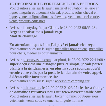
JE DECONSEILLE FORTEMENT / DES ESCROCS
Voir d'autres sites sur le sujet :
materiel equitation
,
sellerie en
ligne
,
magasin equipement cheval
,
produits soins cheval en
ligne
,
vente en ligne aliments chevaux
,
vente materiel ecurie
,
vente produits equestres
Avis sur
identydog.fr
, par Claire , le 23-09-2022 06:55:23 :
Argent encaissé mais jamais reçu
Mail de chantage
En attendant depuis 1 an j'ai payé et jamais rien reçu
Voir d'autres sites sur le sujet :
medailles pour chiens
,
medailles
pour chats
,
medailles pour animaux
Avis sur
piecesevasion.com
, par plouf, le 22-09-2022 22:11:08 :
super déçu c'est une arnaque pure et simple, je vais porter
plainte à la gendarmerie, en plus ils vous répondent qu'il
envoie votre colis par la poste le lendemain de votre appel.
à déconseiller fortement ce site
Voir d'autres sites sur le sujet :
accessoire camping car
Avis sur
b-boxs.com
, le 22-09-2022 21:23:27 :
le site a change
de domaine : retrouvez nous sur www.boxerfantaisie.com
Voir d'autres sites sur le sujet :
boxer homme
,
boutique sous
vetements
,
vente sous vetements
,
lingerie homme