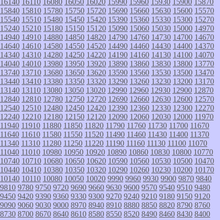
16140
16110
16080
16050
16020
15990
15960
15930
15900
15870
15840
15810
15780
15750
15720
15690
15660
15630
15600
15570
15540
15510
15480
15450
15420
15390
15360
15330
15300
15270
15240
15210
15180
15150
15120
15090
15060
15030
15000
14970
14940
14910
14880
14850
14820
14790
14760
14730
14700
14670
14640
14610
14580
14550
14520
14490
14460
14430
14400
14370
14340
14310
14280
14250
14220
14190
14160
14130
14100
14070
14040
14010
13980
13950
13920
13890
13860
13830
13800
13770
13740
13710
13680
13650
13620
13590
13560
13530
13500
13470
13440
13410
13380
13350
13320
13290
13260
13230
13200
13170
13140
13110
13080
13050
13020
12990
12960
12930
12900
12870
12840
12810
12780
12750
12720
12690
12660
12630
12600
12570
12540
12510
12480
12450
12420
12390
12360
12330
12300
12270
12240
12210
12180
12150
12120
12090
12060
12030
12000
11970
11940
11910
11880
11850
11820
11790
11760
11730
11700
11670
11640
11610
11580
11550
11520
11490
11460
11430
11400
11370
11340
11310
11280
11250
11220
11190
11160
11130
11100
11070
11040
11010
10980
10950
10920
10890
10860
10830
10800
10770
10740
10710
10680
10650
10620
10590
10560
10530
10500
10470
10440
10410
10380
10350
10320
10290
10260
10230
10200
10170
10140
10110
10080
10050
10020
9990
9960
9930
9900
9870
9840
9810
9780
9750
9720
9690
9660
9630
9600
9570
9540
9510
9480
9450
9420
9390
9360
9330
9300
9270
9240
9210
9180
9150
9120
9090
9060
9030
9000
8970
8940
8910
8880
8850
8820
8790
8760
8730
8700
8670
8640
8610
8580
8550
8520
8490
8460
8430
8400