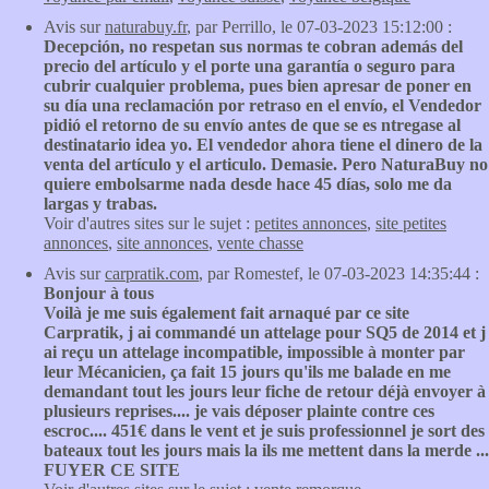
Avis sur
naturabuy.fr
, par Perrillo, le 07-03-2023 15:12:00 :
Decepción, no respetan sus normas te cobran además del
precio del artículo y el porte una garantía o seguro para
cubrir cualquier problema, pues bien apresar de poner en
su día una reclamación por retraso en el envío, el Vendedor
pidió el retorno de su envío antes de que se es ntregase al
destinatario idea yo. El vendedor ahora tiene el dinero de la
venta del artículo y el articulo. Demasie. Pero NaturaBuy no
quiere embolsarme nada desde hace 45 días, solo me da
largas y trabas.
Voir d'autres sites sur le sujet :
petites annonces
,
site petites
annonces
,
site annonces
,
vente chasse
Avis sur
carpratik.com
, par Romestef, le 07-03-2023 14:35:44 :
Bonjour à tous
Voilà je me suis également fait arnaqué par ce site
Carpratik, j ai commandé un attelage pour SQ5 de 2014 et j
ai reçu un attelage incompatible, impossible à monter par
leur Mécanicien, ça fait 15 jours qu'ils me balade en me
demandant tout les jours leur fiche de retour déjà envoyer à
plusieurs reprises.... je vais déposer plainte contre ces
escroc.... 451€ dans le vent et je suis professionnel je sort des
bateaux tout les jours mais la ils me mettent dans la merde ...
FUYER CE SITE