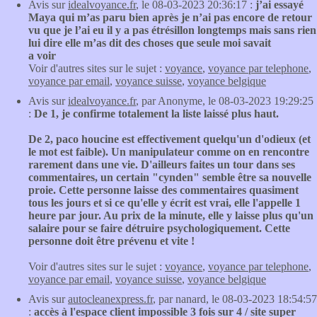
Avis sur
idealvoyance.fr
, le 08-03-2023 20:36:17 :
j’ai essayé
Maya qui m’as paru bien après je n’ai pas encore de retour
vu que je l’ai eu il y a pas étrésillon longtemps mais sans rien
lui dire elle m’as dit des choses que seule moi savait
a voir
Voir d'autres sites sur le sujet :
voyance
,
voyance par telephone
,
voyance par email
,
voyance suisse
,
voyance belgique
Avis sur
idealvoyance.fr
, par Anonyme, le 08-03-2023 19:29:25
:
De 1, je confirme totalement la liste laissé plus haut.
De 2, paco houcine est effectivement quelqu'un d'odieux (et
le mot est faible). Un manipulateur comme on en rencontre
rarement dans une vie. D'ailleurs faites un tour dans ses
commentaires, un certain "cynden" semble être sa nouvelle
proie. Cette personne laisse des commentaires quasiment
tous les jours et si ce qu'elle y écrit est vrai, elle l'appelle 1
heure par jour. Au prix de la minute, elle y laisse plus qu'un
salaire pour se faire détruire psychologiquement. Cette
personne doit être prévenu et vite !
Voir d'autres sites sur le sujet :
voyance
,
voyance par telephone
,
voyance par email
,
voyance suisse
,
voyance belgique
Avis sur
autocleanexpress.fr
, par nanard, le 08-03-2023 18:54:57
:
accès à l'espace client impossible 3 fois sur 4 / site super