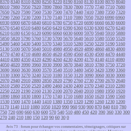
8370
8340
8310
8280
8250
8220
8190
8160
8130
8100
8070
8040
8010
7980
7950
7920
7890
7860
7830
7800
7770
7740
7710
7680
7650
7620
7590
7560
7530
7500
7470
7440
7410
7380
7350
7320
7290
7260
7230
7200
7170
7140
7110
7080
7050
7020
6990
6960
6930
6900
6870
6840
6810
6780
6750
6720
6690
6660
6630
6600
6570
6540
6510
6480
6450
6420
6390
6360
6330
6300
6270
6240
6210
6180
6150
6120
6090
6060
6030
6000
5970
5940
5910
5880
5850
5820
5790
5760
5730
5700
5670
5640
5610
5580
5550
5520
5490
5460
5430
5400
5370
5340
5310
5280
5250
5220
5190
5160
5130
5100
5070
5040
5010
4980
4950
4920
4890
4860
4830
4800
4770
4740
4710
4680
4650
4620
4590
4560
4530
4500
4470
4440
4410
4380
4350
4320
4290
4260
4230
4200
4170
4140
4110
4080
4050
4020
3990
3960
3930
3900
3870
3840
3810
3780
3750
3720
3690
3660
3630
3600
3570
3540
3510
3480
3450
3420
3390
3360
3330
3300
3270
3240
3210
3180
3150
3120
3090
3060
3030
3000
2970
2940
2910
2880
2850
2820
2790
2760
2730
2700
2670
2640
2610
2580
2550
2520
2490
2460
2430
2400
2370
2340
2310
2280
2250
2220
2190
2160
2130
2100
2070
2040
2010
1980
1950
1920
1890
1860
1830
1800
1770
1740
1710
1680
1650
1620
1590
1560
1530
1500
1470
1440
1410
1380
1350
1320
1290
1260
1230
1200
1170
1140
1110
1080
1050
1020
990
960
930
900
870
840
810
780
750
720
690
660
630
600
570
540
510
480
450
420
390
360
330
300
270
240
210
180
150
120
90
60
30
0
Avis 73 : forum pour échanger vos commentaires, témoignages, critiques sur