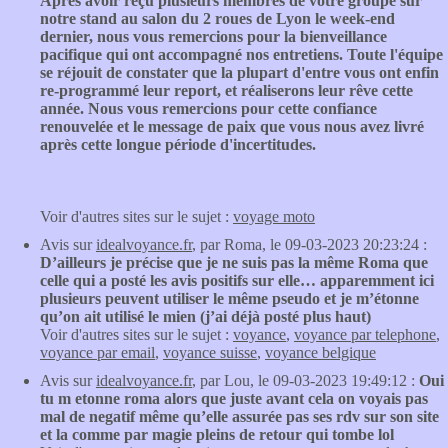
Après avoir reçu plusieurs membres de votre groupe sur
notre stand au salon du 2 roues de Lyon le week-end
dernier, nous vous remercions pour la bienveillance
pacifique qui ont accompagné nos entretiens. Toute l'équipe
se réjouit de constater que la plupart d'entre vous ont enfin
re-programmé leur report, et réaliserons leur rêve cette
année. Nous vous remercions pour cette confiance
renouvelée et le message de paix que vous nous avez livré
après cette longue période d'incertitudes.
Voir d'autres sites sur le sujet :
voyage moto
Avis sur
idealvoyance.fr
, par Roma, le 09-03-2023 20:23:24 :
D’ailleurs je précise que je ne suis pas la même Roma que
celle qui a posté les avis positifs sur elle… apparemment ici
plusieurs peuvent utiliser le même pseudo et je m’étonne
qu’on ait utilisé le mien (j’ai déjà posté plus haut)
Voir d'autres sites sur le sujet :
voyance
,
voyance par telephone
,
voyance par email
,
voyance suisse
,
voyance belgique
Avis sur
idealvoyance.fr
, par Lou, le 09-03-2023 19:49:12 :
Oui
tu m etonne roma alors que juste avant cela on voyais pas
mal de negatif même qu’elle assurée pas ses rdv sur son site
et la comme par magie pleins de retour qui tombe lol