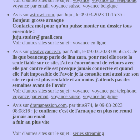
Voir d'autres sites sur le sujet :
voyance
,
voyance par telephone
,
voyance par email
,
voyance suisse
,
voyance belgique
Avis sur
astrowi.com
, par Juju , le 09-03-2023 11:15:35 :
Bonjour grosse arnaque
Contactez moi pour qu’on puisse monter un dossier tous
ensemble !
juju.studer@gmail.com
Voir d'autres sites sur le sujet :
voyance en ligne
Avis sur
idealvoyance.fr
, par Nath, le 09-03-2023 08:56:53 :
Je
lis que beaucoup parle de lina zara, pour moi elle reste la
seule fiable sur ce site, j’ai eu énormément de retours avec
elle par contre elle est presque jamais connectée et quand
elle l’ait impossible de l’avoir je la consulte moi aussi sur son
site ce qui est plus rentable et au moins j’attends pas des
semaines avant de l’avoir
Voir d'autres sites sur le sujet :
voyance
,
voyance par telephone
,
voyance par email
,
voyance suisse
,
voyance belgique
Avis sur
dramapassion.com
, par titus974, le 09-03-2023
08:08:16 :
je confirme c'est de l'arnaque en plus ne reond
jamais au email
a fuir au plus vite
Voir d'autres sites sur le sujet :
series streaming