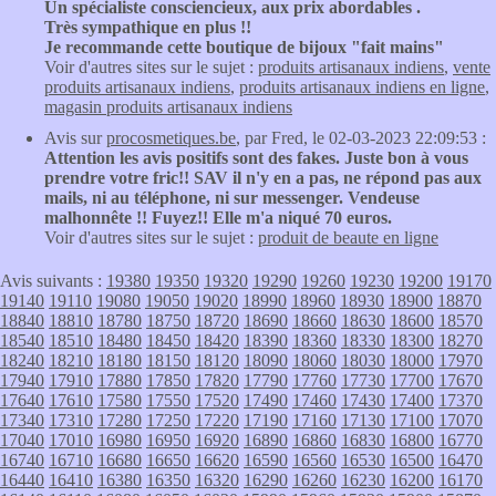
Un spécialiste consciencieux, aux prix abordables .
Très sympathique en plus !!
Je recommande cette boutique de bijoux "fait mains"
Voir d'autres sites sur le sujet :
produits artisanaux indiens
,
vente
produits artisanaux indiens
,
produits artisanaux indiens en ligne
,
magasin produits artisanaux indiens
Avis sur
procosmetiques.be
, par Fred, le 02-03-2023 22:09:53 :
Attention les avis positifs sont des fakes. Juste bon à vous
prendre votre fric!! SAV il n'y en a pas, ne répond pas aux
mails, ni au téléphone, ni sur messenger. Vendeuse
malhonnête !! Fuyez!! Elle m'a niqué 70 euros.
Voir d'autres sites sur le sujet :
produit de beaute en ligne
Avis suivants :
19380
19350
19320
19290
19260
19230
19200
19170
19140
19110
19080
19050
19020
18990
18960
18930
18900
18870
18840
18810
18780
18750
18720
18690
18660
18630
18600
18570
18540
18510
18480
18450
18420
18390
18360
18330
18300
18270
18240
18210
18180
18150
18120
18090
18060
18030
18000
17970
17940
17910
17880
17850
17820
17790
17760
17730
17700
17670
17640
17610
17580
17550
17520
17490
17460
17430
17400
17370
17340
17310
17280
17250
17220
17190
17160
17130
17100
17070
17040
17010
16980
16950
16920
16890
16860
16830
16800
16770
16740
16710
16680
16650
16620
16590
16560
16530
16500
16470
16440
16410
16380
16350
16320
16290
16260
16230
16200
16170