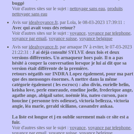
buggé
Voir d'autres sites sur le sujet :
nettoyage sans eau
,
produits
nettoyage sans eau
Avis sur
idealvoyance.fr
, par Lola, le 08-03-2023 17:39:11 :
Avec qui avait vous dés retour?
Voir d'autres sites sur le sujet :
voyance
,
voyance par telephone
,
voyance par email
,
voyance suisse
,
voyance belgique
Avis sur
idealvoyance.fr
, par arnaque IV à eviter, le 07-03-2023
21:22:31 :
J ai déjà consulté SYLVE deux fois et deux
versions différentes. Un arnaqueur hors pair. Il n a pas
hésité à couper la conversation lorsque je lui ai dit que sa
version était différente de la première.
retours négatifs sur INDRA Lopez également, pour ma part
que des mensonges énormes. A mettre dans la même
catégorie également ( les escrocs) : aho divin, eurielle helin,
keisha love, perle emeraude, emeline joelle, frederique ange,
agathe ange, abigail sator, noémie léa, nateo curson, paco
houcine ( personne très odieuse), victoria bellezza, victoria
angie, léa marie, gerald siciliano, cassandre ankaa.
La liste est longue et j en oublie surement mais ce site est a
fuir.
Voir d'autres sites sur le sujet :
voyance
,
voyance par telephone
,
voyance par email
,
voyance suisse
,
voyance belgique