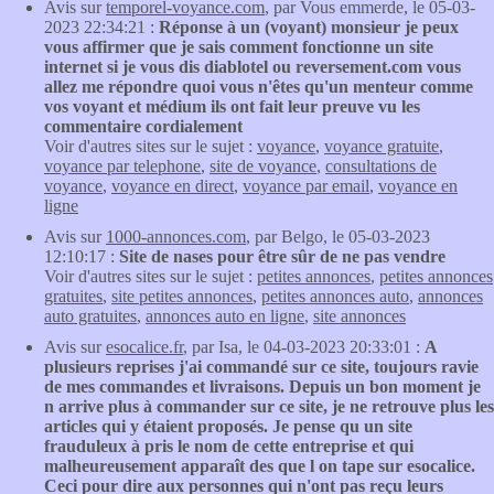
Avis sur
temporel-voyance.com
, par Vous emmerde, le 05-03-
2023 22:34:21 :
Réponse à un (voyant) monsieur je peux
vous affirmer que je sais comment fonctionne un site
internet si je vous dis diablotel ou reversement.com vous
allez me répondre quoi vous n'êtes qu'un menteur comme
vos voyant et médium ils ont fait leur preuve vu les
commentaire cordialement
Voir d'autres sites sur le sujet :
voyance
,
voyance gratuite
,
voyance par telephone
,
site de voyance
,
consultations de
voyance
,
voyance en direct
,
voyance par email
,
voyance en
ligne
Avis sur
1000-annonces.com
, par Belgo, le 05-03-2023
12:10:17 :
Site de nases pour être sûr de ne pas vendre
Voir d'autres sites sur le sujet :
petites annonces
,
petites annonces
gratuites
,
site petites annonces
,
petites annonces auto
,
annonces
auto gratuites
,
annonces auto en ligne
,
site annonces
Avis sur
esocalice.fr
, par Isa, le 04-03-2023 20:33:01 :
A
plusieurs reprises j'ai commandé sur ce site, toujours ravie
de mes commandes et livraisons. Depuis un bon moment je
n arrive plus à commander sur ce site, je ne retrouve plus les
articles qui y étaient proposés. Je pense qu un site
frauduleux à pris le nom de cette entreprise et qui
malheureusement apparaît des que l on tape sur esocalice.
Ceci pour dire aux personnes qui n'ont pas reçu leurs