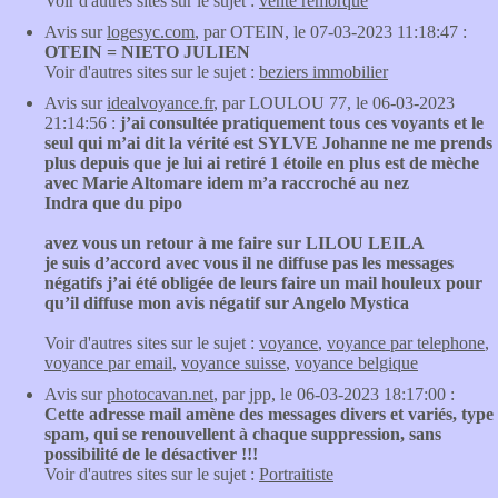
Voir d'autres sites sur le sujet :
vente remorque
Avis sur
logesyc.com
, par OTEIN, le 07-03-2023 11:18:47 :
OTEIN = NIETO JULIEN
Voir d'autres sites sur le sujet :
beziers immobilier
Avis sur
idealvoyance.fr
, par LOULOU 77, le 06-03-2023
21:14:56 :
j’ai consultée pratiquement tous ces voyants et le
seul qui m’ai dit la vérité est SYLVE Johanne ne me prends
plus depuis que je lui ai retiré 1 étoile en plus est de mèche
avec Marie Altomare idem m’a raccroché au nez
Indra que du pipo
avez vous un retour à me faire sur LILOU LEILA
je suis d’accord avec vous il ne diffuse pas les messages
négatifs j’ai été obligée de leurs faire un mail houleux pour
qu’il diffuse mon avis négatif sur Angelo Mystica
Voir d'autres sites sur le sujet :
voyance
,
voyance par telephone
,
voyance par email
,
voyance suisse
,
voyance belgique
Avis sur
photocavan.net
, par jpp, le 06-03-2023 18:17:00 :
Cette adresse mail amène des messages divers et variés, type
spam, qui se renouvellent à chaque suppression, sans
possibilité de le désactiver !!!
Voir d'autres sites sur le sujet :
Portraitiste