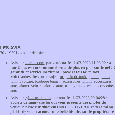
LES AVIS
30 / 19391 avis sur des sites
Avis sur
bc-elec.com
, par vendetta, le 11-03-2023 11:08:02 :
a
fuir !! des escrocs comme ils en a de plus en plus sur le net !!!
garantie et service inexistant ! paye et tais toi ta tort
Voir d'autres sites sur le sujet :
magasin de tuning
,
tuning auto
,
tuning voiture
,
boutique tuning
,
accessoires tuning
,
accessoires
auto
,
alarme voiture
,
alarme auto
,
tuning moto
,
vente accessoires
auto
Avis sur
sylc-export.com
, par non, le 11-03-2023 09:04:28 :
Société de mauvaise foi qui vous présente des photos de
véhicule prise sur différents sites US, DYLAN ce fera même
plaisir de vous raconter une belle histoire sur le propriétaire