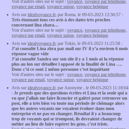
Voir d'autres sites sur le sujet :
voyance
,
voyance par telephone
,
voyance par email
,
voyance suisse
,
voyance belgique
Avis sur
idealvoyance.fr
, par Roma, le 09-03-2023 12:36:57 :
Très étonnant tous ces avis à des dates très proches
concernant lina zhara…
Voir d'autres sites sur le sujet :
voyance
,
voyance par telephone
,
voyance par email
,
voyance suisse
,
voyance belgique
Avis sur
idealvoyance.fr
, par Tokio, le 09-03-2023 11:25:58 :
J’ai consulté Lina zhra par mail sur IV il y’a environ 6 mois
réponse vague vide
J’ai consulté Sandra sur son site il y a 1 mois at la réponse
plus au lon sur détaillee l opposé de la finalité de Lina ….
Donc c’si ce sont 2 même personne c’est inquiétant
Voir d'autres sites sur le sujet :
voyance
,
voyance par telephone
,
voyance par email
,
voyance suisse
,
voyance belgique
Avis sur
idealvoyance.fr
, par Anonyme , le 09-03-2023 11:18:04
:
Je prends que des questions écrites et Lina et la seule qui a
vu que j’allais me faire licencier et galéré pour retrouver un
post, elle a très bien vu toute ma période de chômage alors
que les autres voyants me voyaient évoluer dans mon
entreprise et ne pas en changer. Résultat il y a beaucoup
trop de voyants qui se trompent, ils devraient changer de
métier au lieu de faire espérer les gens, c’est triste.