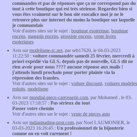
commandes et pas de réponses que ça ne correspond pas du
tout à cette boutique qui est très sérieuse. Regardez bien si
vous êtes vraiment sur le bon site esocalice moi je ne le
retrouve plus sur internet du moins la boutique sur laquelle
je commandais
Voir d'autres sites sur le sujet :
boutique esoterique
,
boutique
encens
,
magasin encens
,
grossiste encens
,
vente livres
esoteriques
Avis sur
modelisme-rc.net
, par seb17620, le 04-03-2023
11:22:50 :
voiture commandée samedi 25 février, mercredi à
priori expédié via GLS, depuis pas de nouvelle, GLS dit ne
rien avoir pour nous ???? aucune réponse aux mails !
j'attends lundi prochain pour porter plainte via la
répression des fraudes.
Voir d'autres sites sur le sujet :
voiture discount
,
voitures modeles
reduits
,
modelisme
Avis sur
mondial-piece-carrosserie.com
, par Mohamed , le 03-
03-2023 17:18:57 :
Pas sérieux du tout
Passer votre chemin
Voir d'autres sites sur le sujet :
vente de pieces auto
Avis sur
indiantrading-post.com
, par Noel LAUMONIER, le
03-03-2023 16:26:45 :
Un professionnel de la bijouterie
comme on en voit rarement !