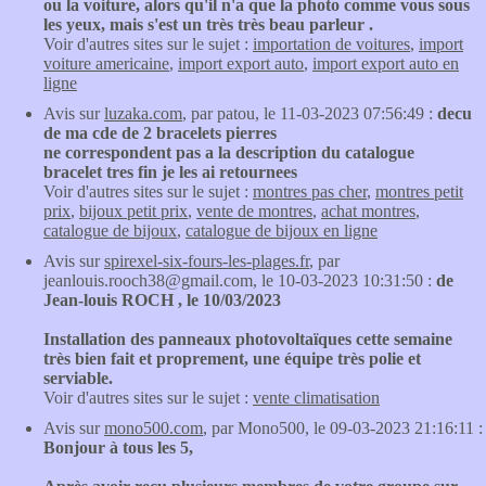
ou la voiture, alors qu'il n'a que la photo comme vous sous
les yeux, mais s'est un très très beau parleur .
Voir d'autres sites sur le sujet :
importation de voitures
,
import
voiture americaine
,
import export auto
,
import export auto en
ligne
Avis sur
luzaka.com
, par patou, le 11-03-2023 07:56:49 :
decu
de ma cde de 2 bracelets pierres
ne correspondent pas a la description du catalogue
bracelet tres fin je les ai retournees
Voir d'autres sites sur le sujet :
montres pas cher
,
montres petit
prix
,
bijoux petit prix
,
vente de montres
,
achat montres
,
catalogue de bijoux
,
catalogue de bijoux en ligne
Avis sur
spirexel-six-fours-les-plages.fr
, par
jeanlouis.rooch38@gmail.com, le 10-03-2023 10:31:50 :
de
Jean-louis ROCH , le 10/03/2023
Installation des panneaux photovoltaïques cette semaine
très bien fait et proprement, une équipe très polie et
serviable.
Voir d'autres sites sur le sujet :
vente climatisation
Avis sur
mono500.com
, par Mono500, le 09-03-2023 21:16:11 :
Bonjour à tous les 5,