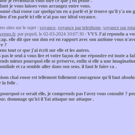
 noté je reviendrai vous dire ce que j'en pense .
ant je vous laisses vous arrangez entre vous.
ionné chai roose car quelqu'un en a parlé et je trouve qu'il y'a un gro
lieu d'en parlé ici elle n'ai pas sur idéal voyance.
res sites sur le sujet :
voyance
,
voyance par telephone
,
voyance par ema
wengo.fr
, par popeil, le 02-03-2024 10:07:30 :
VVS J'ai repondu a vos p
ap. elle dit que son don est en rapport avec son autisme vous n'avez
re ?
ns tout ce que j'ai écrit sur elle et les autres.
s pas le seul à vous lire et votre façon de me répondre est toute a fai
nds mieux pourquoi elle se préserve, enfin si elle a une imaginat
ndiale et ca semble aller dans son sens. il faut le faire ca .
son chai roose est tellement follement courageuse qu'il faut absolu
 la folie .
pourquoi ce serait elle, je comprends pas l'avez vous consulté ? 
r. dommage qu'ici il Yai attaque sur attaque .