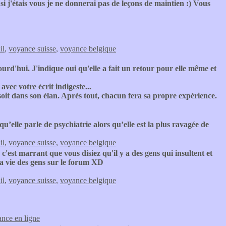
si j'étais vous je ne donnerai pas de leçons de maintien :) Vous
il
,
voyance suisse
,
voyance belgique
urd'hui. J'indique oui qu'elle a fait un retour pour elle même et
avec votre écrit indigeste...
soit dans son élan. Après tout, chacun fera sa propre expérience.
u’elle parle de psychiatrie alors qu’elle est la plus ravagée de
il
,
voyance suisse
,
voyance belgique
est marrant que vous disiez qu'il y a des gens qui insultent et
 la vie des gens sur le forum XD
il
,
voyance suisse
,
voyance belgique
nce en ligne