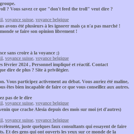
 groupe.
roll ? Vous savez ce que "don't feed the troll" veut dire ?
il
,
voyance suisse
,
voyance belgique
s avons été plusieurs à les ignorer mais ça n'a pas marché !
e monde se faire son opinion librement !
ce sans croire à la voyance ;)
il
,
voyance suisse
,
voyance belgique
février 2024 , Personnel impliqué et réactif. Contact
e dire de plus ? Site à privilégier.
 Vous participez activement au débat. Vous auriez été maline,
s êtes bien incapable de faire ce que vous conseillez aux autres.
z pas de le dire
il
,
voyance suisse
,
voyance belgique
venin que crache Alesia depuis des mois sur moi (et d'autres)
il
,
voyance suisse
,
voyance belgique
rcèlement, juste quelques faux consultants qui essayent de faire
s. Et des gens qui ont ouverts les yeux sur ce monde de la