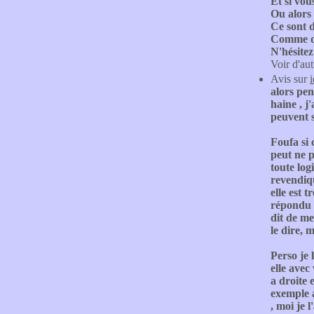
Et si vou
Ou alors 
Ce sont 
Comme de 
N'hésitez
Voir d'aut
Avis sur
alors pen
haine , j
peuvent s
Foufa si 
peut ne 
toute logi
revendiq
elle est 
répondu e
dit de me
le dire, 
Perso je 
elle avec
a droite 
exemple 
, moi je 