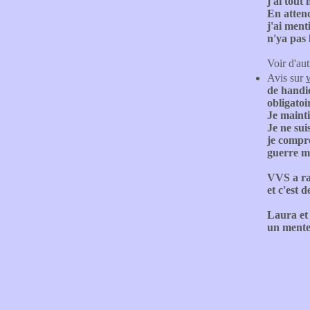
j'ai tout
En attend
j'ai ment
n'ya pas 
Voir d'aut
Avis sur
de handic
obligatoi
Je maintie
Je ne sui
je compre
guerre mo
VVS a rai
et c'est de
Laura et 
un menteu