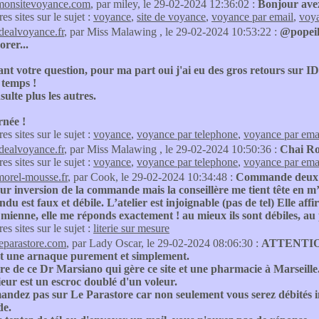
monsitevoyance.com
, par miley, le 29-02-2024 12:36:02 :
Bonjour avez
res sites sur le sujet :
voyance
,
site de voyance
,
voyance par email
,
voya
idealvoyance.fr
, par Miss Malawing , le 29-02-2024 10:53:22 :
@popeil 
orer...
t votre question, pour ma part oui j'ai eu des gros retours sur ID
 temps !
sulte plus les autres.
rnée !
res sites sur le sujet :
voyance
,
voyance par telephone
,
voyance par ema
idealvoyance.fr
, par Miss Malawing , le 29-02-2024 10:50:36 :
Chai Roo
res sites sur le sujet :
voyance
,
voyance par telephone
,
voyance par ema
morel-mousse.fr
, par Cook, le 29-02-2024 10:34:48 :
Commande deux mo
ur inversion de la commande mais la conseillère me tient tête en m’a
ndu est faux et débile. L’atelier est injoignable (pas de tel) Elle aff
 mienne, elle me réponds exactement ! au mieux ils sont débiles, a
res sites sur le sujet :
literie sur mesure
leparastore.com
, par Lady Oscar, le 29-02-2024 08:06:30 :
ATTENTIO
est une arnaque purement et simplement.
re de ce Dr Marsiano qui gère ce site et une pharmacie à Marseille
eur est un escroc doublé d'un voleur.
ndez pas sur Le Parastore car non seulement vous serez débités
e.