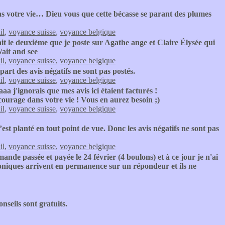
 votre vie… Dieu vous que cette bécasse se parant des plumes
il
,
voyance suisse
,
voyance belgique
it le deuxième que je poste sur Agathe ange et Claire Élysée qui
ait and see
il
,
voyance suisse
,
voyance belgique
art des avis négatifs ne sont pas postés.
il
,
voyance suisse
,
voyance belgique
a j'ignorais que mes avis ici étaient facturés !
courage dans votre vie ! Vous en aurez besoin ;)
il
,
voyance suisse
,
voyance belgique
’est planté en tout point de vue. Donc les avis négatifs ne sont pas
il
,
voyance suisse
,
voyance belgique
nde passée et payée le 24 février (4 boulons) et à ce jour je n'ai
oniques arrivent en permanence sur un répondeur et ils ne
nseils sont gratuits.