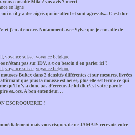
 vous consulté Mila ? vos avis ? merci
nce en ligne
oui ici il y a des aigris qui insultent et sont agressifs... C'est dur
V et j'en ai encore. Notamment avec Sylve que je consulte de
il
,
voyance suisse
,
voyance belgique
s n'étant pas sur IDV, a-t-on besoin d'en parler ici ?
il
,
voyance suisse
,
voyance belgique
usses Bultex dans 2 densités différentes et sur mesures, livrées
ffirmant que plus la mousse est aérée, plus elle est ferme ce qui
irme qu’il n’y a donc pas d’erreur. Je lui dit c’est votre parole
u pire es..ocs. A bon entendeur…
N ESCROQUERIE !
.
 immédiatement mais vous risquez de ne JAMAIS recevoir votre