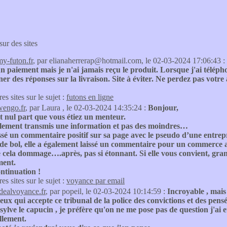
sur des sites
my-futon.fr
, par elianaherrerap@hotmail.com, le 02-03-2024 17:06:43 :
 un paiement mais je n'ai jamais reçu le produit. Lorsque j'ai télép
er des réponses sur la livraison. Site à éviter. Ne perdez pas votre 
res sites sur le sujet :
futons en ligne
wengo.fr
, par Laura , le 02-03-2024 14:35:24 :
Bonjour,
it nul part que vous étiez un menteur.
plement transmis une information et pas des moindres…
issé un commentaire positif sur sa page avec le pseudo d’une entrepr
e bol, elle a également laissé un commentaire pour un commerce a
 cela dommage….après, pas si étonnant. Si elle vous convient, gran
ment.
ntinuation !
res sites sur le sujet :
voyance par email
idealvoyance.fr
, par popeil, le 02-03-2024 10:14:59 :
Incroyable , mais
 ceux qui accepte ce tribunal de la police des convictions et des pens
é sylve le capucin , je préfère qu'on ne me pose pas de question j'a
llement.