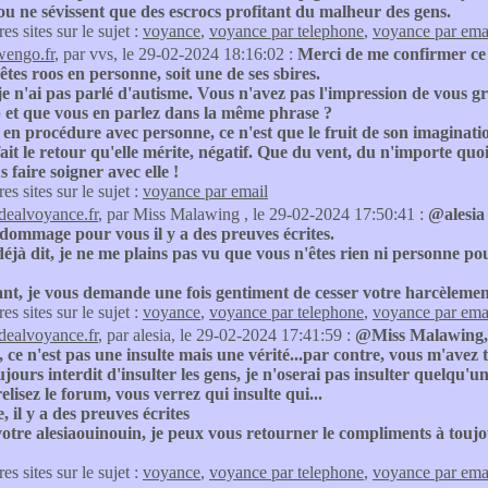
u ne sévissent que des escrocs profitant du malheur des gens.
res sites sur le sujet :
voyance
,
voyance par telephone
,
voyance par ema
wengo.fr
, par vvs, le 29-02-2024 18:16:02 :
Merci de me confirmer ce q
 êtes roos en personne, soit une de ses sbires.
je n'ai pas parlé d'autisme. Vous n'avez pas l'impression de vous g
 et que vous en parlez dans la même phrase ?
t en procédure avec personne, ce n'est que le fruit de son imaginat
 fait le retour qu'elle mérite, négatif. Que du vent, du n'importe q
s faire soigner avec elle !
res sites sur le sujet :
voyance par email
idealvoyance.fr
, par Miss Malawing , le 29-02-2024 17:50:41 :
@alesia 
 dommage pour vous il y a des preuves écrites.
à dit, je ne me plains pas vu que vous n'êtes rien ni personne pou
nt, je vous demande une fois gentiment de cesser votre harcèleme
res sites sur le sujet :
voyance
,
voyance par telephone
,
voyance par ema
idealvoyance.fr
, par alesia, le 29-02-2024 17:41:59 :
@Miss Malawing, à 
, ce n'est pas une insulte mais une vérité...par contre, vous m'avez
ujours interdit d'insulter les gens, je n'oserai pas insulter quelq
elisez le forum, vous verrez qui insulte qui...
il y a des preuves écrites
otre alesiaouinouin, je peux vous retourner le compliments à toujo
res sites sur le sujet :
voyance
,
voyance par telephone
,
voyance par ema