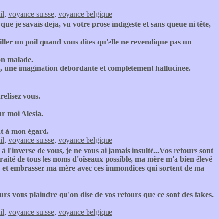
il
,
voyance suisse
,
voyance belgique
ue je savais déjà, vu votre prose indigeste et sans queue ni tête,
riller un poil quand vous dites qu'elle ne revendique pas un
ion malade.
uoi, une imagination débordante et complètement hallucinée.
relisez vous.
r moi Alesia.
nt à mon égard.
il
,
voyance suisse
,
voyance belgique
l'inverse de vous, je ne vous ai jamais insulté...Vos retours sont
 traité de tous les noms d'oiseaux possible, ma mère m'a bien élevé
u'un et embrasser ma mère avec ces immondices qui sortent de ma
urs vous plaindre qu'on dise de vos retours que ce sont des fakes.
il
,
voyance suisse
,
voyance belgique