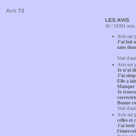
Avis 73
LES AVIS
30 / 19391 avis 
Avis sur
J'ai fait
sans donn
Voir d'aut
Avis sur
Je n’ai d
J’ai sim
Elle a la
Manque d
Je trouve
correcte
Bonne co
Voir d'aut
Avis sur
celles et
J'ai test
l'émervei