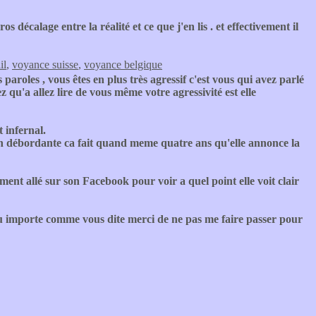
s décalage entre la réalité et ce que j'en lis . et effectivement il
il
,
voyance suisse
,
voyance belgique
aroles , vous êtes en plus très agressif c'est vous qui avez parlé
 qu'a allez lire de vous même votre agressivité est elle
t infernal.
ion débordante ca fait quand meme quatre ans qu'elle annonce la
ment allé sur son Facebook pour voir a quel point elle voit clair
peu importe comme vous dite merci de ne pas me faire passer pour