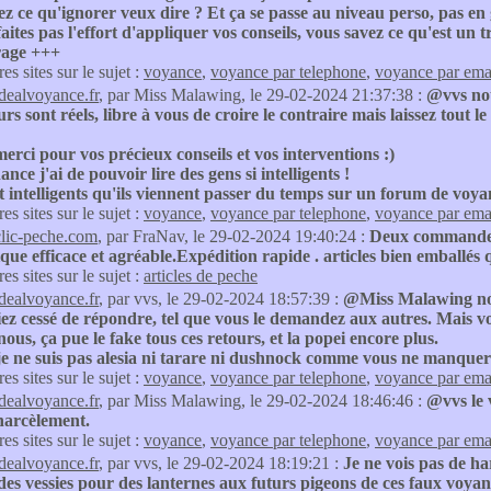
z ce qu'ignorer veux dire ? Et ça se passe au niveau perso, pas en
aites pas l'effort d'appliquer vos conseils, vous savez ce qu'est un t
rage +++
res sites sur le sujet :
voyance
,
voyance par telephone
,
voyance par ema
idealvoyance.fr
, par Miss Malawing, le 29-02-2024 21:37:38 :
@vvs nou
rs sont réels, libre à vous de croire le contraire mais laissez tout l
merci pour vos précieux conseils et vos interventions :)
ance j'ai de pouvoir lire des gens si intelligents !
 intelligents qu'ils viennent passer du temps sur un forum de voyan
res sites sur le sujet :
voyance
,
voyance par telephone
,
voyance par ema
clic-peche.com
, par FraNav, le 29-02-2024 19:40:24 :
Deux commandes 
que efficace et agréable.Expédition rapide . articles bien emballés qu
res sites sur le sujet :
articles de peche
idealvoyance.fr
, par vvs, le 29-02-2024 18:57:39 :
@Miss Malawing non.
ez cessé de répondre, tel que vous le demandez aux autres. Mais vou
nous, ça pue le fake tous ces retours, et la popei encore plus.
je ne suis pas alesia ni tarare ni dushnock comme vous ne manquere
res sites sur le sujet :
voyance
,
voyance par telephone
,
voyance par ema
idealvoyance.fr
, par Miss Malawing, le 29-02-2024 18:46:46 :
@vvs le 
arcèlement.
res sites sur le sujet :
voyance
,
voyance par telephone
,
voyance par ema
idealvoyance.fr
, par vvs, le 29-02-2024 18:19:21 :
Je ne vois pas de ha
es vessies pour des lanternes aux futurs pigeons de ces faux voyant