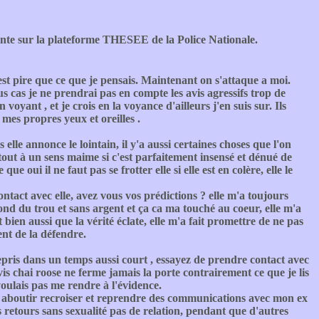
ainte sur la plateforme THESEE de la Police Nationale.
est pire que ce que je pensais. Maintenant on s'attaque a moi.
ous cas je ne prendrai pas en compte les avis agressifs trop de
 voyant , et je crois en la voyance d'ailleurs j'en suis sur. Ils
 mes propres yeux et oreilles .
 elle annonce le lointain, il y'a aussi certaines choses que l'on
ut à un sens maime si c'est parfaitement insensé et dénué de
e oui il ne faut pas se frotter elle si elle est en colère, elle le
 contact avec elle, avez vous vos prédictions ? elle m'a toujours
fond du trou et sans argent et ça ca ma touché au coeur, elle m'a
 bien aussi que la vérité éclate, elle m'a fait promettre de ne pas
ent de la défendre.
repris dans un temps aussi court , essayez de prendre contact avec
vis chai roose ne ferme jamais la porte contrairement ce que je lis
voulais pas me rendre à l'évidence.
s aboutir recroiser et reprendre des communications avec mon ex
is retours sans sexualité pas de relation, pendant que d'autres