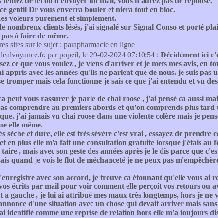
s tentez de tél ou d'envoyer un mail, vous n'aurez pas de réponse.
ce gentil Dr vous enverra bouler et niera tout en bloc.
des voleurs purement et simplement.
nombreux clients lésés, j'ai signalé sur Signal Conso et porté pl
 pas à faire de même.
res sites sur le sujet :
parapharmacie en ligne
idealvoyance.fr
, par popeil, le 29-02-2024 07:10:54 :
Décidément ici c'
sez ce que vous voulez , je viens d'arriver et je mets mes avis, en t
'ai appris avec les années qu'ils ne parlent que de nous. je suis pas un
e tromper mais cela fonctionne je sais ce que j'ai entendu et vu des
ca peut vous rassurer je parle de chai roose , j'ai pensé ca aussi mais
pas comprendre au premiers abords et qu'on comprends plus tard to
que. j'ai jamais vu chai roose dans une violente colère mais je pense qu
ue elle même.
très sèche et dure, elle est très sévère c'est vrai , essayez de prendre
t en plus elle m'a fait une consultation gratuite lorsque j'étais au 
 taire , mais avec son geste des années après je le dis parce que c'est
mais quand je vois le flot de méchanceté je ne peux pas m'empêchèr
l'enregistre avec son accord, je trouve ca étonnant qu'elle vous ai 
 vos écrits par mail pour voir comment elle perçoit vos retours ou a
et a gauche , je lui ai attribué mes maux très longtemps, hors je ne 
annonce d'une situation avec un chose qui devait arriver mais san
l'ai identifié comme une reprise de relation hors elle m'a toujours d