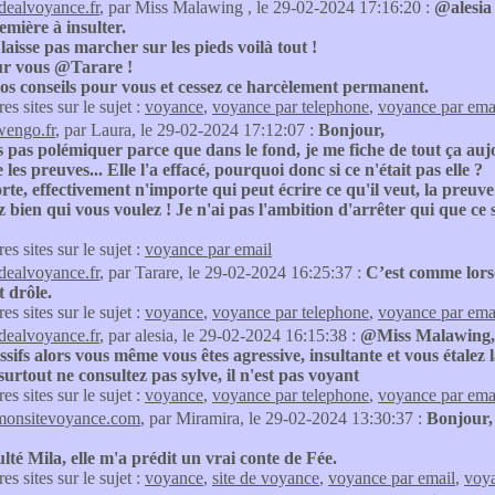
idealvoyance.fr
, par Miss Malawing , le 29-02-2024 17:16:20 :
@alesia 
remière à insulter.
laisse pas marcher sur les pieds voilà tout !
r vous @Tarare !
os conseils pour vous et cessez ce harcèlement permanent.
res sites sur le sujet :
voyance
,
voyance par telephone
,
voyance par ema
wengo.fr
, par Laura, le 29-02-2024 17:12:07 :
Bonjour,
s pas polémiquer parce que dans le fond, je me fiche de tout ça aujo
 les preuves... Elle l'a effacé, pourquoi donc si ce n'était pas elle ?
te, effectivement n'importe qui peut écrire ce qu'il veut, la preuve 
 bien qui vous voulez ! Je n'ai pas l'ambition d'arrêter qui que ce 
res sites sur le sujet :
voyance par email
idealvoyance.fr
, par Tarare, le 29-02-2024 16:25:37 :
C’est comme lorsq
t drôle.
res sites sur le sujet :
voyance
,
voyance par telephone
,
voyance par ema
idealvoyance.fr
, par alesia, le 29-02-2024 16:15:38 :
@Miss Malawing, c'
ssifs alors vous même vous êtes agressive, insultante et vous étalez
urtout ne consultez pas sylve, il n'est pas voyant
res sites sur le sujet :
voyance
,
voyance par telephone
,
voyance par ema
monsitevoyance.com
, par Miramira, le 29-02-2024 13:30:37 :
Bonjour,
ulté Mila, elle m'a prédit un vrai conte de Fée.
res sites sur le sujet :
voyance
,
site de voyance
,
voyance par email
,
voya