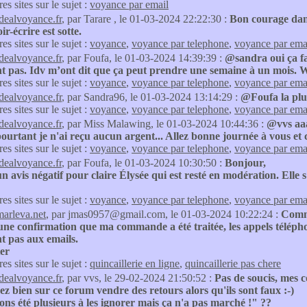
res sites sur le sujet :
voyance par email
idealvoyance.fr
, par Tarare , le 01-03-2024 22:22:30 :
Bon courage dans
ir-écrire est sotte.
res sites sur le sujet :
voyance
,
voyance par telephone
,
voyance par ema
idealvoyance.fr
, par Foufa, le 01-03-2024 14:39:39 :
@sandra oui ça fa
t pas. Idv m’ont dit que ça peut prendre une semaine à un mois. W
res sites sur le sujet :
voyance
,
voyance par telephone
,
voyance par ema
idealvoyance.fr
, par Sandra96, le 01-03-2024 13:14:29 :
@Foufa la plup
res sites sur le sujet :
voyance
,
voyance par telephone
,
voyance par ema
idealvoyance.fr
, par Miss Malawing, le 01-03-2024 10:44:36 :
@vvs aaaa
ourtant je n'ai reçu aucun argent... Allez bonne journée à vous et 
res sites sur le sujet :
voyance
,
voyance par telephone
,
voyance par ema
idealvoyance.fr
, par Foufa, le 01-03-2024 10:30:50 :
Bonjour,
un avis négatif pour claire Élysée qui est resté en modération. Elle s
res sites sur le sujet :
voyance
,
voyance par telephone
,
voyance par ema
marleva.net
, par jmas0957@gmail.com, le 01-03-2024 10:22:24 :
Comma
une confirmation que ma commande a été traitée, les appels téléph
t pas aux emails.
ter
res sites sur le sujet :
quincaillerie en ligne
,
quincaillerie pas chere
idealvoyance.fr
, par vvs, le 29-02-2024 21:50:52 :
Pas de soucis, mes co
z bien sur ce forum vendre des retours alors qu'ils sont faux :-)
ns été plusieurs à les ignorer mais ça n'a pas marché !" ??