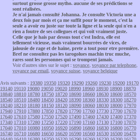
surtout grosse grosse mytho. aucune de ses prédictions se
sont réalisées.
Je n'ai jamais consulté Johanna. Je consulte Victoria une a
deux fois par mois et ça me suffit pour le moment, c'est la
seule a avoir eu juste sur toute la ligne et la seule qui n'en a
rien a foutre de ses collegues et qui voit vraiment juste.
Celle que je hais par dessus tout c'est Indra, elle est
tellement vicieuse, mais vraiment bourrées de vices, de
jalousie de rage et de haine, prete a tout pour etre première.
Bref ne consultez pas les tarogolues machin truc muche,
rares sont les personnes qui se trompent jamais.
Voir d'autres sites sur le sujet :
voyance
,
voyance par telephone
,
voyance par email
,
voyance suisse
,
voyance belgique
Avis suivants :
19380
19350
19320
19290
19260
19230
19200
19170
19140
19110
19080
19050
19020
18990
18960
18930
18900
18870
18840
18810
18780
18750
18720
18690
18660
18630
18600
18570
18540
18510
18480
18450
18420
18390
18360
18330
18300
18270
18240
18210
18180
18150
18120
18090
18060
18030
18000
17970
17940
17910
17880
17850
17820
17790
17760
17730
17700
17670
17640
17610
17580
17550
17520
17490
17460
17430
17400
17370
17340
17310
17280
17250
17220
17190
17160
17130
17100
17070
17040
17010
16980
16950
16920
16890
16860
16830
16800
16770
16740
16710
16680
16650
16620
16590
16560
16530
16500
16470
16440
16410
16380
16350
16320
16290
16260
16230
16200
16170