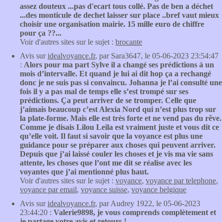
assez douteux ...pas d'ecart tous collé. Pas de ben a déchet
...des monticule de dechet laisser sur place ..bref vaut mieux
choisir une organisation mairie. 15 mille euro de chiffre
pour ça ??...
Voir d'autres sites sur le sujet :
brocante
Avis sur
idealvoyance.fr
, par Sara3647, le 05-06-2023 23:54:47
:
Alors pour ma part Sylve il a changé ses prédictions à un
mois d’intervalle. Et quand je lui ai dit hop ça a rechangé
donc je ne suis pas si convaincu. Johanna je l’ai consulté une
fois il y a pas mal de temps elle s’est trompé sur ses
prédictions. Ça peut arriver de se tromper. Celle que
j’aimais beaucoup c’est Alexia Nord qui n’est plus trop sur
la plate-forme. Mais elle est très forte et ne vend pas du rêve.
Comme je disais Lilou Leila est vraiment juste et vous dit ce
qu’elle voit. Il faut si savoir que la voyance est plus une
guidance pour se préparer aux choses qui peuvent arriver.
Depuis que j’ai laissé couler les choses et je vis ma vie sans
attente, les choses que l’ont me dit se réalise avec les
voyantes que j’ai mentionné plus haut.
Voir d'autres sites sur le sujet :
voyance
,
voyance par telephone
,
voyance par email
,
voyance suisse
,
voyance belgique
Avis sur
idealvoyance.fr
, par Audrey 1922, le 05-06-2023
23:44:20 :
Valerie9898, je vous comprends complètement et
je partage votre avis et retours !