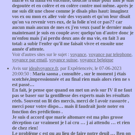
marié et sa nana est enceinte, douche froide pour moi je suis
degoutée et en colère et en colère contre moi même. après je
me suis dit une chose comme je disais plus haut: imaginez
vos ex ou mon ex aller voir des voyants et qu'on leur disait
qu'on va revenir vers eux, de la folie n'est ce pas?? car
aucun mais aucun de mes ex j'en veux (sauf le dernier mais
maintenant je suis en couple avec quelqu'un d'autre donc je
m'enfou mais j'ai perdu deux ans de ma vie, en fait 3 au
total: a subir l'enfer qu'il me faisait vivre et ensuite une
année d'attente.
Voir d'autres sites sur le sujet :
voyance
,
voyance par telephone
,
voyance par email
,
voyance suisse
,
voyance belgique
Avis sur
idealvoyance.fr
, par Expérienceiv, le 07-06-2023
20:00:50 :
Maria saona , consultée , sur le moment j étais
scotchée,impressionnée et au final rien mais alors rien ne s
est passé…
En fait, je pense que quand on met un avis sur IV il ne faut
pas se baser sur la gentillesse des experts mais les résultats
réels. Souvent on lit des mercis, merci de l avoir rassurée ,
merci pour votre dispo… mais il faudrait juste noter en
fonction des prédictions .
Je suis d accord que marie altomare est ma plus grosse
déception car vraiment je l ai cru … j ai attendu … et rien
de chez rien!
Le problème c est qu au lieu de faire notre deuil … Ben on