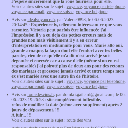
J'espère sincèrement que la roue tournera pour elle.
Voir d'autres sites sur le sujet :
voyance
,
voyance par telephone
,
voyance par email
,
voyance suisse
,
voyance belgique
Avis sur
idealvoyance.fr
, par Valerie9898, le 06-06-2023
20:14:45 :
Expérience iv, tellement intéressant ce que vous
racontez. Victoria peut parfois être influencée j'ai
l'impréssion il y a eu deja des petites erreurs mais de
grandes non mais visiblement il y a eu erreur
d'interpretation en mediumnité pour vous. Marie alto oui,
grande arnaque, la façon dont elle t'endort avec tes belles
paroles, rien de ce qu'elle m'a dit n'est arrivé je suis
degoutée et enervée car a cause d'elle (même si on en est
responsable) j'ai poiroté plus de deux ans pour des retours
des mariages et grossesse jamais arrivé et entre temps mon
ex s'est mariée avec une autre fin de l'histoire.
Voir d'autres sites sur le sujet :
voyance
,
voyance par telephone
,
voyance par email
,
voyance suisse
,
voyance belgique
Avis sur
routedesvins.fr
, par domkri.gaillard@gmail.com, le 06-
06-2023 19:26:58 :
site complètement inflexible.
refus de modifier la date (même avec supplément) après 2
jours de dépassement. !!!
A fuir... !!!
Voir d'autres sites sur le sujet :
route des vins