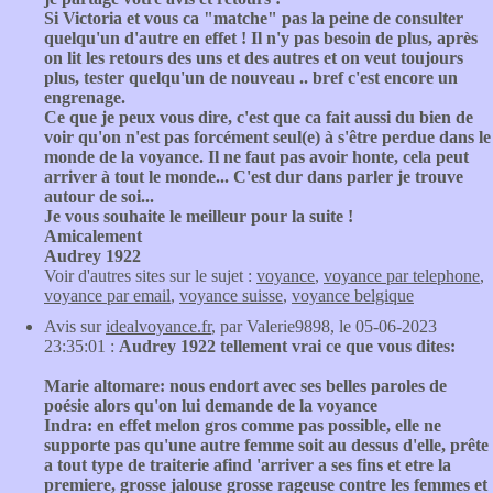
Si Victoria et vous ca "matche" pas la peine de consulter
quelqu'un d'autre en effet ! Il n'y pas besoin de plus, après
on lit les retours des uns et des autres et on veut toujours
plus, tester quelqu'un de nouveau .. bref c'est encore un
engrenage.
Ce que je peux vous dire, c'est que ca fait aussi du bien de
voir qu'on n'est pas forcément seul(e) à s'être perdue dans le
monde de la voyance. Il ne faut pas avoir honte, cela peut
arriver à tout le monde... C'est dur dans parler je trouve
autour de soi...
Je vous souhaite le meilleur pour la suite !
Amicalement
Audrey 1922
Voir d'autres sites sur le sujet :
voyance
,
voyance par telephone
,
voyance par email
,
voyance suisse
,
voyance belgique
Avis sur
idealvoyance.fr
, par Valerie9898, le 05-06-2023
23:35:01 :
Audrey 1922 tellement vrai ce que vous dites:
Marie altomare: nous endort avec ses belles paroles de
poésie alors qu'on lui demande de la voyance
Indra: en effet melon gros comme pas possible, elle ne
supporte pas qu'une autre femme soit au dessus d'elle, prête
a tout type de traiterie afind 'arriver a ses fins et etre la
premiere, grosse jalouse grosse rageuse contre les femmes et