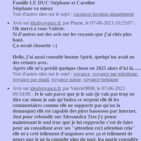
Famille LE DUC Stéphane et Caroline
Stéphane va mieux
Voir d'autres sites sur le sujet :
vacances location appartement
Avis sur
idealvoyance.fr
, par Plume, le 07-06-2023 10:25:07 :
Ok merci à vous Valérie.
Si d’autres ont des avis sur les voyants que j’ai cités plus
haut.
Ça serait chouette :-)
Hello, j’ai aussi consulté louane Spirit, quelqu’un avait eu
des retours avec.
Après elle m’a prédit quelque chose en 2025 alors d’ici là…..
Voir d'autres sites sur le sujet :
voyance
,
voyance par telephone
,
voyance par email
,
voyance suisse
,
voyance belgique
Avis sur
idealvoyance.fr
, par Valerie9898, le 07-06-2023
09:54:08 :
Je le sais parce que je le sais (je vais pas trop en
dire car sinon je sais qu'Indra ce serpent elle lit les
commentaires comme elle ne supporte pas qu'on la
demasque) elle est capable des pires bassesses par internet.
Just pour rebondir sur Alessandra Tess j'y pense
maintenant le seul truc que je lui repproche c'est de faire
peur au consultant avec ses "attention ceci attention cela"
elle m'a créé tellement d'angoisses avec ça et tellement de
peurs que je ne la consulte plus du tout. lea marie consultée