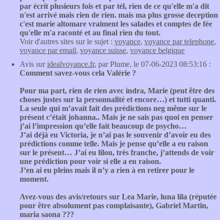
par écrit plusieurs fois et par tél, rien de ce qu'elle m'a dit
n'est arrivé mais rien de rien. mais ma plus grosse deception
c'est marie altomare vraiment les salades et comptes de fée
qu'elle m'a raconté et au final rien du tout.
Voir d'autres sites sur le sujet :
voyance
,
voyance par telephone
,
voyance par email
,
voyance suisse
,
voyance belgique
Avis sur
idealvoyance.fr
, par Plume, le 07-06-2023 08:53:16 :
Comment savez-vous cela Valérie ?
Pour ma part, rien de rien avec indra, Marie (peut être des
choses justes sur la personnalité et encore…) et tutti quanti.
La seule qui m’avait fait des prédictions neg même sur le
présent c’était johanna.. Mais je ne sais pas quoi en penser
j’ai l’impression qu’elle fait beaucoup de psycho…
J’ai déjà eu Victoria, je n’ai pas le souvenir d’avoir eu des
prédictions comme telle. Mais je pense qu’elle a eu raison
sur le présent… J’ai eu lilou, très franche, j’attends de voir
une prédiction pour voir si elle a eu raison.
J’en ai eu pleins mais il n’y a rien à en retirer pour le
moment.
Avez-vous des avis/retours sur Lea Marie, luna lila (réputée
pour être absolument pas complaisante), Gabriel Martin,
maria saona ???