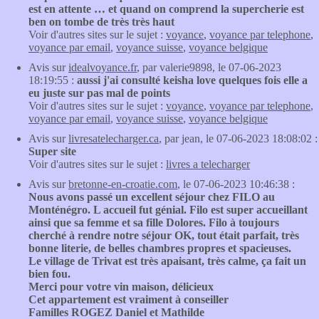
est en attente … et quand on comprend la supercherie est
ben on tombe de très très haut
Voir d'autres sites sur le sujet :
voyance
,
voyance par telephone
,
voyance par email
,
voyance suisse
,
voyance belgique
Avis sur
idealvoyance.fr
, par valerie9898, le 07-06-2023
18:19:55 :
aussi j'ai consulté keisha love quelques fois elle a
eu juste sur pas mal de points
Voir d'autres sites sur le sujet :
voyance
,
voyance par telephone
,
voyance par email
,
voyance suisse
,
voyance belgique
Avis sur
livresatelecharger.ca
, par jean, le 07-06-2023 18:08:02 :
Super site
Voir d'autres sites sur le sujet :
livres a telecharger
Avis sur
bretonne-en-croatie.com
, le 07-06-2023 10:46:38 :
Nous avons passé un excellent séjour chez FILO au
Monténégro. L accueil fut génial. Filo est super accueillant
ainsi que sa femme et sa fille Dolores. Filo à toujours
cherché à rendre notre séjour OK, tout était parfait, très
bonne literie, de belles chambres propres et spacieuses.
Le village de Trivat est très apaisant, très calme, ça fait un
bien fou.
Merci pour votre vin maison, délicieux
Cet appartement est vraiment à conseiller
Familles ROGEZ Daniel et Mathilde