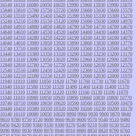
16140
16110
16080
16050
16020
15990
15960
15930
15900
15870
15840
15810
15780
15750
15720
15690
15660
15630
15600
15570
15540
15510
15480
15450
15420
15390
15360
15330
15300
15270
15240
15210
15180
15150
15120
15090
15060
15030
15000
14970
14940
14910
14880
14850
14820
14790
14760
14730
14700
14670
14640
14610
14580
14550
14520
14490
14460
14430
14400
14370
14340
14310
14280
14250
14220
14190
14160
14130
14100
14070
14040
14010
13980
13950
13920
13890
13860
13830
13800
13770
13740
13710
13680
13650
13620
13590
13560
13530
13500
13470
13440
13410
13380
13350
13320
13290
13260
13230
13200
13170
13140
13110
13080
13050
13020
12990
12960
12930
12900
12870
12840
12810
12780
12750
12720
12690
12660
12630
12600
12570
12540
12510
12480
12450
12420
12390
12360
12330
12300
12270
12240
12210
12180
12150
12120
12090
12060
12030
12000
11970
11940
11910
11880
11850
11820
11790
11760
11730
11700
11670
11640
11610
11580
11550
11520
11490
11460
11430
11400
11370
11340
11310
11280
11250
11220
11190
11160
11130
11100
11070
11040
11010
10980
10950
10920
10890
10860
10830
10800
10770
10740
10710
10680
10650
10620
10590
10560
10530
10500
10470
10440
10410
10380
10350
10320
10290
10260
10230
10200
10170
10140
10110
10080
10050
10020
9990
9960
9930
9900
9870
9840
9810
9780
9750
9720
9690
9660
9630
9600
9570
9540
9510
9480
9450
9420
9390
9360
9330
9300
9270
9240
9210
9180
9150
9120
9090
9060
9030
9000
8970
8940
8910
8880
8850
8820
8790
8760
8730
8700
8670
8640
8610
8580
8550
8520
8490
8460
8430
8400