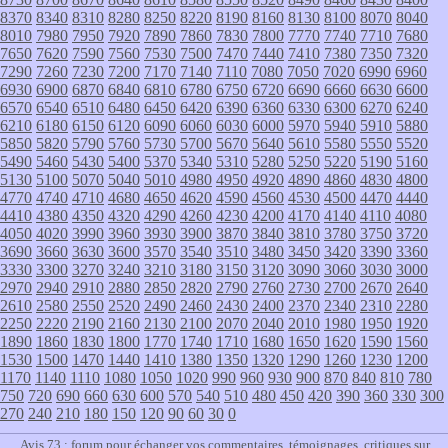
8370
8340
8310
8280
8250
8220
8190
8160
8130
8100
8070
8040
8010
7980
7950
7920
7890
7860
7830
7800
7770
7740
7710
7680
7650
7620
7590
7560
7530
7500
7470
7440
7410
7380
7350
7320
7290
7260
7230
7200
7170
7140
7110
7080
7050
7020
6990
6960
6930
6900
6870
6840
6810
6780
6750
6720
6690
6660
6630
6600
6570
6540
6510
6480
6450
6420
6390
6360
6330
6300
6270
6240
6210
6180
6150
6120
6090
6060
6030
6000
5970
5940
5910
5880
5850
5820
5790
5760
5730
5700
5670
5640
5610
5580
5550
5520
5490
5460
5430
5400
5370
5340
5310
5280
5250
5220
5190
5160
5130
5100
5070
5040
5010
4980
4950
4920
4890
4860
4830
4800
4770
4740
4710
4680
4650
4620
4590
4560
4530
4500
4470
4440
4410
4380
4350
4320
4290
4260
4230
4200
4170
4140
4110
4080
4050
4020
3990
3960
3930
3900
3870
3840
3810
3780
3750
3720
3690
3660
3630
3600
3570
3540
3510
3480
3450
3420
3390
3360
3330
3300
3270
3240
3210
3180
3150
3120
3090
3060
3030
3000
2970
2940
2910
2880
2850
2820
2790
2760
2730
2700
2670
2640
2610
2580
2550
2520
2490
2460
2430
2400
2370
2340
2310
2280
2250
2220
2190
2160
2130
2100
2070
2040
2010
1980
1950
1920
1890
1860
1830
1800
1770
1740
1710
1680
1650
1620
1590
1560
1530
1500
1470
1440
1410
1380
1350
1320
1290
1260
1230
1200
1170
1140
1110
1080
1050
1020
990
960
930
900
870
840
810
780
750
720
690
660
630
600
570
540
510
480
450
420
390
360
330
300
270
240
210
180
150
120
90
60
30
0
Avis 73 : forum pour échanger vos commentaires, témoignages, critiques sur