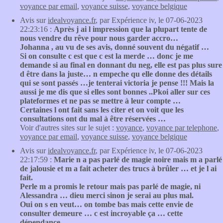
voyance par email
,
voyance suisse
,
voyance belgique
Avis sur
idealvoyance.fr
, par Expérience iv, le 07-06-2023
22:23:16 :
Après j ai l impression que la plupart tente de
nous vendre du rêve pour nous garder accro…
Johanna , au vu de ses avis, donné souvent du négatif …
Si on consulte c est que c est la merde … donc je me
demande si au final en donnant du neg, elle est pas plus sure
d être dans la juste… n empeche qu elle donne des détails
qui se sont passés …je tenterai victoria je pense !!! Mais la
aussi je me dis que si elles sont bonnes ..Pkoi aller sur ces
plateformes et ne pas se mettre à leur compte …
Certaines l ont fait sans les citer et on voit que les
consultations ont du mal à être réservées …
Voir d'autres sites sur le sujet :
voyance
,
voyance par telephone
,
voyance par email
,
voyance suisse
,
voyance belgique
Avis sur
idealvoyance.fr
, par Expérience iv, le 07-06-2023
22:17:59 :
Marie n a pas parlé de magie noire mais m a parlé
de jalousie et m a fait acheter des trucs à brûler … et je l ai
fait.
Perle m a promis le retour mais pas parlé de magie, ni
Alessandra … dieu merci sinon je serai au plus mal.
Oui on s en veut… on tombe bas mais cette envie de
consulter demeure … c est incroyable ça … cette
dépendance .