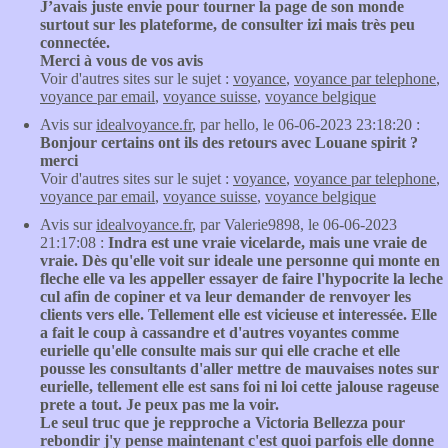
J’avais juste envie pour tourner la page de son monde
surtout sur les plateforme, de consulter izi mais très peu
connectée.
Merci à vous de vos avis
Voir d'autres sites sur le sujet :
voyance
,
voyance par telephone
,
voyance par email
,
voyance suisse
,
voyance belgique
Avis sur
idealvoyance.fr
, par hello, le 06-06-2023 23:18:20 :
Bonjour certains ont ils des retours avec Louane spirit ?
merci
Voir d'autres sites sur le sujet :
voyance
,
voyance par telephone
,
voyance par email
,
voyance suisse
,
voyance belgique
Avis sur
idealvoyance.fr
, par Valerie9898, le 06-06-2023
21:17:08 :
Indra est une vraie vicelarde, mais une vraie de
vraie. Dès qu'elle voit sur ideale une personne qui monte en
fleche elle va les appeller essayer de faire l'hypocrite la leche
cul afin de copiner et va leur demander de renvoyer les
clients vers elle. Tellement elle est vicieuse et interessée. Elle
a fait le coup à cassandre et d'autres voyantes comme
eurielle qu'elle consulte mais sur qui elle crache et elle
pousse les consultants d'aller mettre de mauvaises notes sur
eurielle, tellement elle est sans foi ni loi cette jalouse rageuse
prete a tout. Je peux pas me la voir.
Le seul truc que je repproche a Victoria Bellezza pour
rebondir j'y pense maintenant c'est quoi parfois elle donne