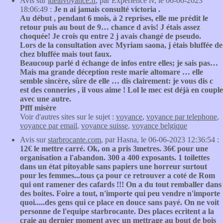
Avis sur
idealvoyance.fr
, par Expérience iv, le 06-06-2023
18:06:49 :
Je n ai jamais consulté victoria .
Au début , pendant 6 mois, à 2 reprises, elle me prédit le
retour puis au bout de 9… chance d avis! J étais assez
choquée! Je crois qu entre 2 j avais changé de pseudo.
Lors de la consultation avec Myriam saona, j étais bluffée de
chez bluffée mais tout faux.
Beaucoup parlé d échange de infos entre elles; je sais pas…
Mais ma grande déception reste marie altomare … elle
semble sincère, sûre de elle … dis clairement: je vous dis c
est des conneries , il vous aime ! Lol le mec est déjà en couple
avec une autre.
Pfff misère
Voir d'autres sites sur le sujet :
voyance
,
voyance par telephone
,
voyance par email
,
voyance suisse
,
voyance belgique
Avis sur
starbrocante.com
, par Hasna, le 06-06-2023 12:36:54 :
12€ le mettre carré. Ok, on a pris 3metres. 36€ pour une
organisation a l'abandon. 300 a 400 exposants. 1 toilettes
dans un état pitoyable sans papiers une horreur surtout
pour les femmes...tous ça pour ce retrouver a coté de Rom
qui ont ramener des cafards !!! On a du tout remballer dans
des boites. Foire a tout, n'importe qui peu vendre n'importe
quoi.....des gens qui ce place en douce sans payé. On ne voit
personne de l'equipe starbrocante. Des places ecritent a la
craie au dernier moment avec un mettrage au bout de bois