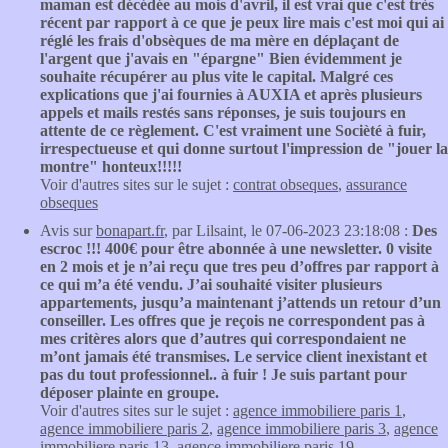
maman est décédée au mois d'avril, il est vrai que c'est très
récent par rapport à ce que je peux lire mais c'est moi qui ai
réglé les frais d'obsèques de ma mère en déplaçant de
l'argent que j'avais en "épargne" Bien évidemment je
souhaite récupérer au plus vite le capital. Malgré ces
explications que j'ai fournies à AUXIA et après plusieurs
appels et mails restés sans réponses, je suis toujours en
attente de ce règlement. C'est vraiment une Socièté à fuir,
irrespectueuse et qui donne surtout l'impression de "jouer la
montre" honteux!!!!!
Voir d'autres sites sur le sujet :
contrat obseques
,
assurance
obseques
Avis sur
bonapart.fr
, par Lilsaint, le 07-06-2023 23:18:08 :
Des
escroc !!! 400€ pour être abonnée à une newsletter. 0 visite
en 2 mois et je n’ai reçu que tres peu d’offres par rapport à
ce qui m’a été vendu. J’ai souhaité visiter plusieurs
appartements, jusqu’a maintenant j’attends un retour d’un
conseiller. Les offres que je reçois ne correspondent pas à
mes critères alors que d’autres qui correspondaient ne
m’ont jamais été transmises. Le service client inexistant et
pas du tout professionnel.. à fuir ! Je suis partant pour
déposer plainte en groupe.
Voir d'autres sites sur le sujet :
agence immobiliere paris 1
,
agence immobiliere paris 2
,
agence immobiliere paris 3
,
agence
immobiliere paris 13
,
agence immobiliere paris 19