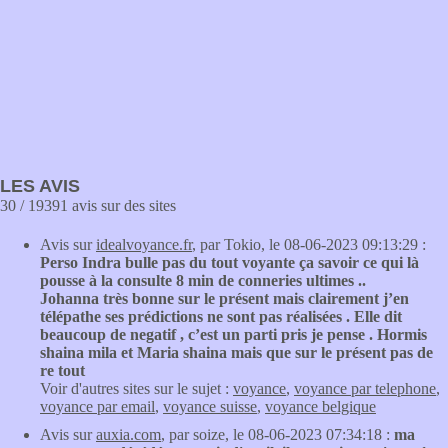
LES AVIS
30 / 19391 avis sur des sites
Avis sur
idealvoyance.fr
, par Tokio, le 08-06-2023 09:13:29 :
Perso Indra bulle pas du tout voyante ça savoir ce qui là
pousse à la consulte 8 min de conneries ultimes ..
Johanna très bonne sur le présent mais clairement j’en
télépathe ses prédictions ne sont pas réalisées . Elle dit
beaucoup de negatif , c’est un parti pris je pense . Hormis
shaina mila et Maria shaina mais que sur le présent pas de
re tout
Voir d'autres sites sur le sujet :
voyance
,
voyance par telephone
,
voyance par email
,
voyance suisse
,
voyance belgique
Avis sur
auxia.com
, par soize, le 08-06-2023 07:34:18 :
ma