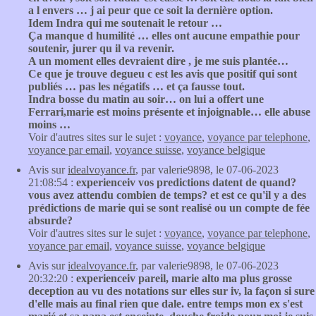
a l envers … j ai peur que ce soit la dernière option.
Idem Indra qui me soutenait le retour …
Ça manque d humilité … elles ont aucune empathie pour
soutenir, jurer qu il va revenir.
A un moment elles devraient dire , je me suis plantée…
Ce que je trouve degueu c est les avis que positif qui sont
publiés … pas les négatifs … et ça fausse tout.
Indra bosse du matin au soir… on lui a offert une
Ferrari,marie est moins présente et injoignable… elle abuse
moins …
Voir d'autres sites sur le sujet :
voyance
,
voyance par telephone
,
voyance par email
,
voyance suisse
,
voyance belgique
Avis sur
idealvoyance.fr
, par valerie9898, le 07-06-2023
21:08:54 :
experienceiv vos predictions datent de quand?
vous avez attendu combien de temps? et est ce qu'il y a des
prédictions de marie qui se sont realisé ou un compte de fée
absurde?
Voir d'autres sites sur le sujet :
voyance
,
voyance par telephone
,
voyance par email
,
voyance suisse
,
voyance belgique
Avis sur
idealvoyance.fr
, par valerie9898, le 07-06-2023
20:32:20 :
experienceiv pareil, marie alto ma plus grosse
deception au vu des notations sur elles sur iv, la façon si sure
d'elle mais au final rien que dale. entre temps mon ex s'est