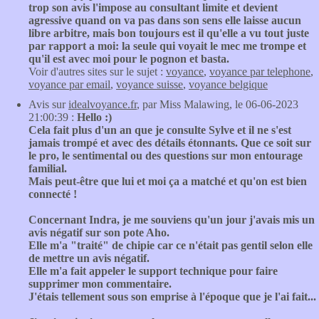
trop son avis l'impose au consultant limite et devient
agressive quand on va pas dans son sens elle laisse aucun
libre arbitre, mais bon toujours est il qu'elle a vu tout juste
par rapport a moi: la seule qui voyait le mec me trompe et
qu'il est avec moi pour le pognon et basta.
Voir d'autres sites sur le sujet :
voyance
,
voyance par telephone
,
voyance par email
,
voyance suisse
,
voyance belgique
Avis sur
idealvoyance.fr
, par Miss Malawing, le 06-06-2023
21:00:39 :
Hello :)
Cela fait plus d'un an que je consulte Sylve et il ne s'est
jamais trompé et avec des détails étonnants. Que ce soit sur
le pro, le sentimental ou des questions sur mon entourage
familial.
Mais peut-être que lui et moi ça a matché et qu'on est bien
connecté !
Concernant Indra, je me souviens qu'un jour j'avais mis un
avis négatif sur son pote Aho.
Elle m'a "traité" de chipie car ce n'était pas gentil selon elle
de mettre un avis négatif.
Elle m'a fait appeler le support technique pour faire
supprimer mon commentaire.
J'étais tellement sous son emprise à l'époque que je l'ai fait...