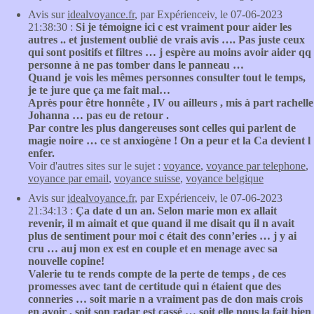
Avis sur
idealvoyance.fr
, par Expérienceiv, le 07-06-2023
21:38:30 :
Si je témoigne ici c est vraiment pour aider les
autres .. et justement oublié de vrais avis …. Pas juste ceux
qui sont positifs et filtres … j espère au moins avoir aider qq
personne à ne pas tomber dans le panneau …
Quand je vois les mêmes personnes consulter tout le temps,
je te jure que ça me fait mal…
Après pour être honnête , IV ou ailleurs , mis à part rachelle
Johanna … pas eu de retour .
Par contre les plus dangereuses sont celles qui parlent de
magie noire … ce st anxiogène ! On a peur et la Ca devient l
enfer.
Voir d'autres sites sur le sujet :
voyance
,
voyance par telephone
,
voyance par email
,
voyance suisse
,
voyance belgique
Avis sur
idealvoyance.fr
, par Expérienceiv, le 07-06-2023
21:34:13 :
Ça date d un an. Selon marie mon ex allait
revenir, il m aimait et que quand il me disait qu il n avait
plus de sentiment pour moi c était des conn’eries … j y ai
cru … auj mon ex est en couple et en menage avec sa
nouvelle copine!
Valerie tu te rends compte de la perte de temps , de ces
promesses avec tant de certitude qui n étaient que des
conneries … soit marie n a vraiment pas de don mais crois
en avoir , soit son radar est cassé … soit elle nous la fait bien