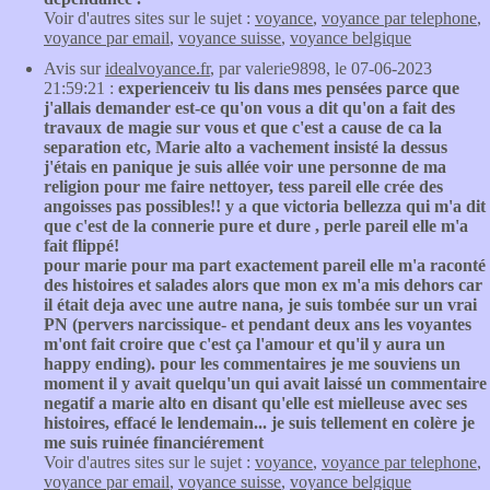
Voir d'autres sites sur le sujet :
voyance
,
voyance par telephone
,
voyance par email
,
voyance suisse
,
voyance belgique
Avis sur
idealvoyance.fr
, par valerie9898, le 07-06-2023
21:59:21 :
experienceiv tu lis dans mes pensées parce que
j'allais demander est-ce qu'on vous a dit qu'on a fait des
travaux de magie sur vous et que c'est a cause de ca la
separation etc, Marie alto a vachement insisté la dessus
j'étais en panique je suis allée voir une personne de ma
religion pour me faire nettoyer, tess pareil elle crée des
angoisses pas possibles!! y a que victoria bellezza qui m'a dit
que c'est de la connerie pure et dure , perle pareil elle m'a
fait flippé!
pour marie pour ma part exactement pareil elle m'a raconté
des histoires et salades alors que mon ex m'a mis dehors car
il était deja avec une autre nana, je suis tombée sur un vrai
PN (pervers narcissique- et pendant deux ans les voyantes
m'ont fait croire que c'est ça l'amour et qu'il y aura un
happy ending). pour les commentaires je me souviens un
moment il y avait quelqu'un qui avait laissé un commentaire
negatif a marie alto en disant qu'elle est mielleuse avec ses
histoires, effacé le lendemain... je suis tellement en colère je
me suis ruinée financiérement
Voir d'autres sites sur le sujet :
voyance
,
voyance par telephone
,
voyance par email
,
voyance suisse
,
voyance belgique