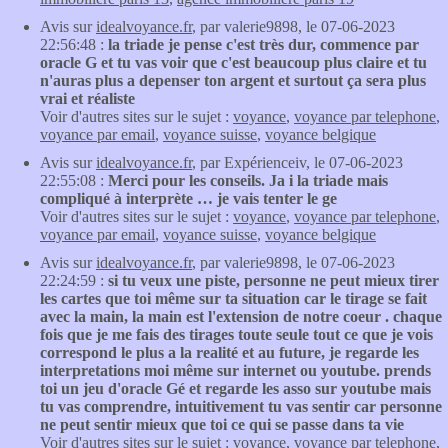
Avis sur
idealvoyance.fr
, par valerie9898, le 07-06-2023
22:56:48 :
la triade je pense c'est très dur, commence par
oracle G et tu vas voir que c'est beaucoup plus claire et tu
n'auras plus a depenser ton argent et surtout ça sera plus
vrai et réaliste
Voir d'autres sites sur le sujet :
voyance
,
voyance par telephone
,
voyance par email
,
voyance suisse
,
voyance belgique
Avis sur
idealvoyance.fr
, par Expérienceiv, le 07-06-2023
22:55:08 :
Merci pour les conseils. Ja i la triade mais
compliqué à interprète … je vais tenter le ge
Voir d'autres sites sur le sujet :
voyance
,
voyance par telephone
,
voyance par email
,
voyance suisse
,
voyance belgique
Avis sur
idealvoyance.fr
, par valerie9898, le 07-06-2023
22:24:59 :
si tu veux une piste, personne ne peut mieux tirer
les cartes que toi même sur ta situation car le tirage se fait
avec la main, la main est l'extension de notre coeur . chaque
fois que je me fais des tirages toute seule tout ce que je vois
correspond le plus a la realité et au future, je regarde les
interpretations moi même sur internet ou youtube. prends
toi un jeu d'oracle Gé et regarde les asso sur youtube mais
tu vas comprendre, intuitivement tu vas sentir car personne
ne peut sentir mieux que toi ce qui se passe dans ta vie
Voir d'autres sites sur le sujet :
voyance
,
voyance par telephone
,