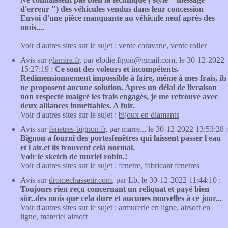
d'erreur ") des véhicules vendus dans leur concession
Envoi d'une pièce manquante au véhicule neuf après des
mois....
Voir d'autres sites sur le sujet :
vente caravane
,
vente roller
Avis sur
glamira.fr
, par elodie.figon@gmail.com, le 30-12-2022
15:27:19 :
Ce sont des voleurs et incompétents.
Redimensionnement impossible à faire, même à mes frais, ils
ne proposent aucune solution. Apres un délai de livraison
non respecté malgré les frais engagés, je me retrouve avec
deux alliances inmettables. A fuir.
Voir d'autres sites sur le sujet :
bijoux en diamants
Avis sur
fenetres-bignon.fr
, par marre.., le 30-12-2022 13:53:28 :
Bignon a fourni des portesfenêtres qui laissent passer l eau
et l air.et ils trouvent celà normal.
Voir le sketch de muriel robin.!
Voir d'autres sites sur le sujet :
fenetre
,
fabricant fenetres
Avis sur
dromechassetir.com
, par Lb, le 30-12-2022 11:44:10 :
Toujours rien reçu concernant un reliquat et payé bien
sûr..des mois que cela dure et aucunes nouvelles à ce jour...
Voir d'autres sites sur le sujet :
armurerie en ligne
,
airsoft en
ligne
,
materiel airsoft