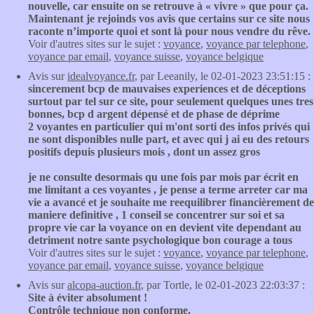
nouvelle, car ensuite on se retrouve à « vivre » que pour ça.
Maintenant je rejoinds vos avis que certains sur ce site nous
raconte n’importe quoi et sont là pour nous vendre du rêve.
Voir d'autres sites sur le sujet :
voyance
,
voyance par telephone
,
voyance par email
,
voyance suisse
,
voyance belgique
Avis sur
idealvoyance.fr
, par Leeanily, le 02-01-2023 23:51:15 :
sincerement bcp de mauvaises experiences et de déceptions
surtout par tel sur ce site, pour seulement quelques unes tres
bonnes, bcp d argent dépensé et de phase de déprime
2 voyantes en particulier qui m'ont sorti des infos privés qui
ne sont disponibles nulle part, et avec qui j ai eu des retours
positifs depuis plusieurs mois , dont un assez gros
je ne consulte desormais qu une fois par mois par écrit en
me limitant a ces voyantes , je pense a terme arreter car ma
vie a avancé et je souhaite me reequilibrer financièrement de
maniere definitive , 1 conseil se concentrer sur soi et sa
propre vie car la voyance on en devient vite dependant au
detriment notre sante psychologique bon courage a tous
Voir d'autres sites sur le sujet :
voyance
,
voyance par telephone
,
voyance par email
,
voyance suisse
,
voyance belgique
Avis sur
alcopa-auction.fr
, par Tortle, le 02-01-2023 22:03:37 :
Site à éviter absolument !
Contrôle technique non conforme.