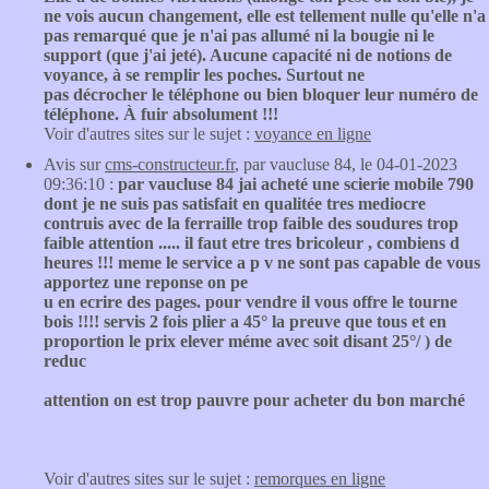
ne vois aucun changement, elle est tellement nulle qu'elle n'a
pas remarqué que je n'ai pas allumé ni la bougie ni le
support (que j'ai jeté). Aucune capacité ni de notions de
voyance, à se remplir les poches. Surtout ne
pas décrocher le téléphone ou bien bloquer leur numéro de
téléphone. À fuir absolument !!!
Voir d'autres sites sur le sujet :
voyance en ligne
Avis sur
cms-constructeur.fr
, par vaucluse 84, le 04-01-2023
09:36:10 :
par vaucluse 84 jai acheté une scierie mobile 790
dont je ne suis pas satisfait en qualitée tres mediocre
contruis avec de la ferraille trop faible des soudures trop
faible attention ..... il faut etre tres bricoleur , combiens d
heures !!! meme le service a p v ne sont pas capable de vous
apportez une reponse on pe
u en ecrire des pages. pour vendre il vous offre le tourne
bois !!!! servis 2 fois plier a 45° la preuve que tous et en
proportion le prix elever méme avec soit disant 25°/ ) de
reduc
attention on est trop pauvre pour acheter du bon marché
Voir d'autres sites sur le sujet :
remorques en ligne