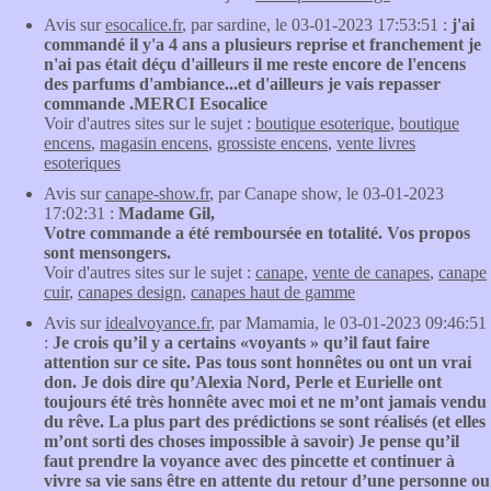
Avis sur
esocalice.fr
, par sardine, le 03-01-2023 17:53:51 :
j'ai
commandé il y'a 4 ans a plusieurs reprise et franchement je
n'ai pas était déçu d'ailleurs il me reste encore de l'encens
des parfums d'ambiance...et d'ailleurs je vais repasser
commande .MERCI Esocalice
Voir d'autres sites sur le sujet :
boutique esoterique
,
boutique
encens
,
magasin encens
,
grossiste encens
,
vente livres
esoteriques
Avis sur
canape-show.fr
, par Canape show, le 03-01-2023
17:02:31 :
Madame Gil,
Votre commande a été remboursée en totalité. Vos propos
sont mensongers.
Voir d'autres sites sur le sujet :
canape
,
vente de canapes
,
canape
cuir
,
canapes design
,
canapes haut de gamme
Avis sur
idealvoyance.fr
, par Mamamia, le 03-01-2023 09:46:51
:
Je crois qu’il y a certains «voyants » qu’il faut faire
attention sur ce site. Pas tous sont honnêtes ou ont un vrai
don. Je dois dire qu’Alexia Nord, Perle et Eurielle ont
toujours été très honnête avec moi et ne m’ont jamais vendu
du rêve. La plus part des prédictions se sont réalisés (et elles
m’ont sorti des choses impossible à savoir) Je pense qu’il
faut prendre la voyance avec des pincette et continuer à
vivre sa vie sans être en attente du retour d’une personne ou