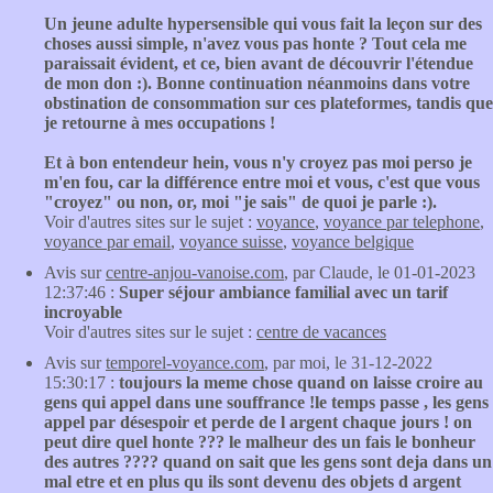
Un jeune adulte hypersensible qui vous fait la leçon sur des
choses aussi simple, n'avez vous pas honte ? Tout cela me
paraissait évident, et ce, bien avant de découvrir l'étendue
de mon don :). Bonne continuation néanmoins dans votre
obstination de consommation sur ces plateformes, tandis que
je retourne à mes occupations !
Et à bon entendeur hein, vous n'y croyez pas moi perso je
m'en fou, car la différence entre moi et vous, c'est que vous
"croyez" ou non, or, moi "je sais" de quoi je parle :).
Voir d'autres sites sur le sujet :
voyance
,
voyance par telephone
,
voyance par email
,
voyance suisse
,
voyance belgique
Avis sur
centre-anjou-vanoise.com
, par Claude, le 01-01-2023
12:37:46 :
Super séjour ambiance familial avec un tarif
incroyable
Voir d'autres sites sur le sujet :
centre de vacances
Avis sur
temporel-voyance.com
, par moi, le 31-12-2022
15:30:17 :
toujours la meme chose quand on laisse croire au
gens qui appel dans une souffrance !le temps passe , les gens
appel par désespoir et perde de l argent chaque jours ! on
peut dire quel honte ??? le malheur des un fais le bonheur
des autres ???? quand on sait que les gens sont deja dans un
mal etre et en plus qu ils sont devenu des objets d argent