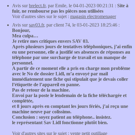
Avis sur
brelect.fr
, par Emile, le 04-01-2023 00:21:31 :
Site à
fuir, ne rembourse pas les pièces non utilisées
Voir d'autres sites sur le sujet :
magasin electromenager
Avis sur
sav03.fr
, par client 74, le 03-01-2023 18:25:46 :
Bonjour,
Mea culpa…
Je retire mes critiques envers SAV 03.
Après plusieurs jours de tentatives téléphoniques, j’ai enfin
eu une personne, elle a justifié ses absences de réponses au
téléphone par une surcharge de travail et un manque de
personnel.
A partir de ce moment elle a pris en charge mon problème
avec le No de dossier Lidl, m’a envoyé par mail
immédiatement une fiche qui stipulait que je devais coller
l’étiquette de l’appareil en panne.
Pas de retour de la machine.
Envoi par la poste le lendemain de la fiche téléchargée et
complétée,
et 8 jours après en comptant les jours fériés, j’ai reçu une
machine neuve par colissimo.
Conclusion : soyez patient au téléphone.. insistez.
le représentant Sav Lidl fonctionne plutôt bien.
Voir d'autres sites sur le sujet :
vente petit outillage