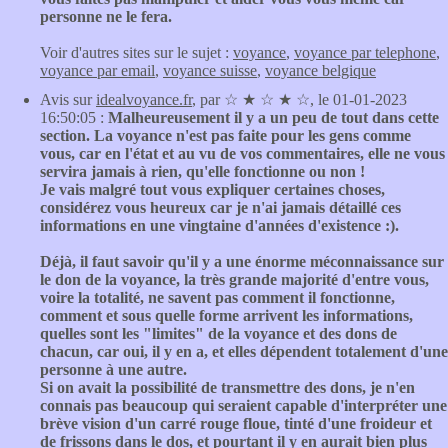
personne ne le fera.
Voir d'autres sites sur le sujet :
voyance
,
voyance par telephone
,
voyance par email
,
voyance suisse
,
voyance belgique
Avis sur
idealvoyance.fr
, par ☆ ★ ☆ ★ ☆, le 01-01-2023
16:50:05 :
Malheureusement il y a un peu de tout dans cette
section. La voyance n'est pas faite pour les gens comme
vous, car en l'état et au vu de vos commentaires, elle ne vous
servira jamais à rien, qu'elle fonctionne ou non !
Je vais malgré tout vous expliquer certaines choses,
considérez vous heureux car je n'ai jamais détaillé ces
informations en une vingtaine d'années d'existence :).
Déjà, il faut savoir qu'il y a une énorme méconnaissance sur
le don de la voyance, la très grande majorité d'entre vous,
voire la totalité, ne savent pas comment il fonctionne,
comment et sous quelle forme arrivent les informations,
quelles sont les "limites" de la voyance et des dons de
chacun, car oui, il y en a, et elles dépendent totalement d'une
personne à une autre.
Si on avait la possibilité de transmettre des dons, je n'en
connais pas beaucoup qui seraient capable d'interpréter une
brève vision d'un carré rouge floue, tinté d'une froideur et
de frissons dans le dos, et pourtant il y en aurait bien plus