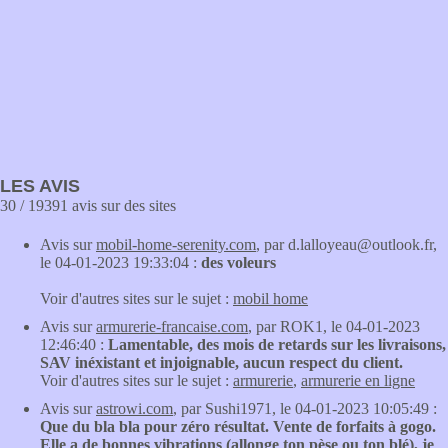
LES AVIS
30 / 19391 avis sur des sites
Avis sur
mobil-home-serenity.com
, par d.lalloyeau@outlook.fr,
le 04-01-2023 19:33:04 :
des voleurs
Voir d'autres sites sur le sujet :
mobil home
Avis sur
armurerie-francaise.com
, par ROK1, le 04-01-2023
12:46:40 :
Lamentable, des mois de retards sur les livraisons,
SAV inéxistant et injoignable, aucun respect du client.
Voir d'autres sites sur le sujet :
armurerie
,
armurerie en ligne
Avis sur
astrowi.com
, par Sushi1971, le 04-01-2023 10:05:49 :
Que du bla bla pour zéro résultat. Vente de forfaits à gogo.
Elle a de bonnes vibrations (allonge ton pèse ou ton blé), je