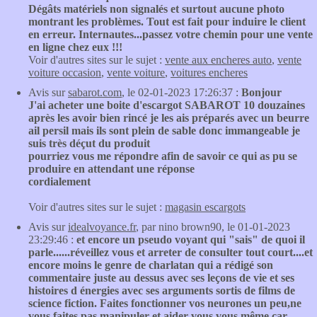
Dégâts matériels non signalés et surtout aucune photo
montrant les problèmes. Tout est fait pour induire le client
en erreur. Internautes...passez votre chemin pour une vente
en ligne chez eux !!!
Voir d'autres sites sur le sujet :
vente aux encheres auto
,
vente
voiture occasion
,
vente voiture
,
voitures encheres
Avis sur
sabarot.com
, le 02-01-2023 17:26:37 :
Bonjour
J'ai acheter une boite d'escargot SABAROT 10 douzaines
après les avoir bien rincé je les ais préparés avec un beurre
ail persil mais ils sont plein de sable donc immangeable je
suis très déçut du produit
pourriez vous me répondre afin de savoir ce qui as pu se
produire en attendant une réponse
cordialement
Voir d'autres sites sur le sujet :
magasin escargots
Avis sur
idealvoyance.fr
, par nino brown90, le 01-01-2023
23:29:46 :
et encore un pseudo voyant qui "sais" de quoi il
parle......réveillez vous et arreter de consulter tout court....et
encore moins le genre de charlatan qui a rédigé son
commentaire juste au dessus avec ses leçons de vie et ses
histoires d énergies avec ses arguments sortis de films de
science fiction. Faites fonctionner vos neurones un peu,ne
vous faites pas manipuler et aider vous vous même car