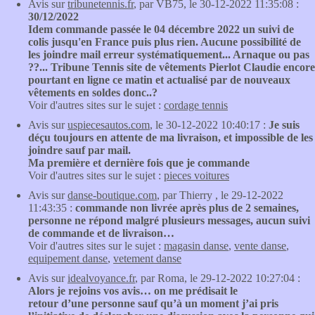
Avis sur
tribunetennis.fr
, par VB75, le 30-12-2022 11:35:08 :
30/12/2022
Idem commande passée le 04 décembre 2022 un suivi de
colis jusqu'en France puis plus rien. Aucune possibilité de
les joindre mail erreur systématiquement... Arnaque ou pas
??... Tribune Tennis site de vêtements Pierlot Claudie encore
pourtant en ligne ce matin et actualisé par de nouveaux
vêtements en soldes donc..?
Voir d'autres sites sur le sujet :
cordage tennis
Avis sur
uspiecesautos.com
, le 30-12-2022 10:40:17 :
Je suis
déçu toujours en attente de ma livraison, et impossible de les
joindre sauf par mail.
Ma première et dernière fois que je commande
Voir d'autres sites sur le sujet :
pieces voitures
Avis sur
danse-boutique.com
, par Thierry , le 29-12-2022
11:43:35 :
commande non livrée après plus de 2 semaines,
personne ne répond malgré plusieurs messages, aucun suivi
de commande et de livraison…
Voir d'autres sites sur le sujet :
magasin danse
,
vente danse
,
equipement danse
,
vetement danse
Avis sur
idealvoyance.fr
, par Roma, le 29-12-2022 10:27:04 :
Alors je rejoins vos avis… on me prédisait le
retour d’une personne sauf qu’à un moment j’ai pris