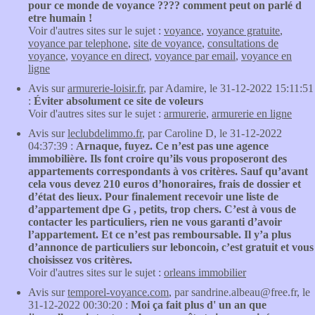
pour ce monde de voyance ???? comment peut on parlé d
etre humain !
Voir d'autres sites sur le sujet :
voyance
,
voyance gratuite
,
voyance par telephone
,
site de voyance
,
consultations de
voyance
,
voyance en direct
,
voyance par email
,
voyance en
ligne
Avis sur
armurerie-loisir.fr
, par Adamire, le 31-12-2022 15:11:51
:
Éviter absolument ce site de voleurs
Voir d'autres sites sur le sujet :
armurerie
,
armurerie en ligne
Avis sur
leclubdelimmo.fr
, par Caroline D, le 31-12-2022
04:37:39 :
Arnaque, fuyez. Ce n’est pas une agence
immobilière. Ils font croire qu’ils vous proposeront des
appartements correspondants à vos critères. Sauf qu’avant
cela vous devez 210 euros d’honoraires, frais de dossier et
d’état des lieux. Pour finalement recevoir une liste de
d’appartement dpe G , petits, trop chers. C’est à vous de
contacter les particuliers, rien ne vous garanti d’avoir
l’appartement. Et ce n’est pas remboursable. Il y’a plus
d’annonce de particuliers sur leboncoin, c’est gratuit et vous
choisissez vos critères.
Voir d'autres sites sur le sujet :
orleans immobilier
Avis sur
temporel-voyance.com
, par sandrine.albeau@free.fr, le
31-12-2022 00:30:20 :
Moi ça fait plus d' un an que