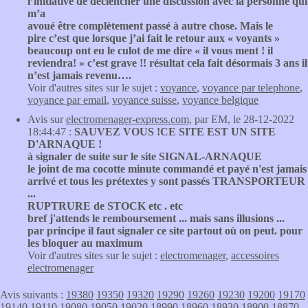
l’initiative de déclencher une discussion avec la personne qui
m’a
avoué être complètement passé à autre chose. Mais le
pire c’est que lorsque j’ai fait le retour aux « voyants »
beaucoup ont eu le culot de me dire « il vous ment ! il
reviendra! » c’est grave !! résultat cela fait désormais 3 ans il
n’est jamais revenu….
Voir d'autres sites sur le sujet :
voyance
,
voyance par telephone
,
voyance par email
,
voyance suisse
,
voyance belgique
Avis sur
electromenager-express.com
, par EM, le 28-12-2022
18:44:47 :
SAUVEZ VOUS !CE SITE EST UN SITE
D'ARNAQUE !
à signaler de suite sur le site SIGNAL-ARNAQUE
le joint de ma cocotte minute commandé et payé n'est jamais
arrivé et tous les prétextes y sont passés TRANSPORTEUR
...
RUPTRURE de STOCK etc . etc
bref j'attends le remboursement ... mais sans illusions ...
par principe il faut signaler ce site partout où on peut. pour
les bloquer au maximum
Voir d'autres sites sur le sujet :
electromenager
,
accessoires
electromenager
Avis suivants :
19380
19350
19320
19290
19260
19230
19200
19170
19140
19110
19080
19050
19020
18990
18960
18930
18900
18870