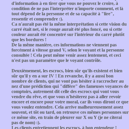
d'information à en tirer que vous ne pouvez le croire, à
condition de ne pas l'interpréter n'importe comment, et là
tout dépend de la personne et de sa capacité à "lire",
ressentir et comprendre :).
Ca n'aurait pas été la même interprétation si cette vision du
carré était net, si le rouge aurait été plus foncé, ou si cette
couleur aurait été concentré sur l'intérieur du carré plutôt
que les bordures !
De la même manière, ces informations ne viennent pas
forcément à vitesse grand V, selon le voyant et la personne
consultée ! Cela peut même venir assez lentement, et ceci
n'est pas un paramètre que le voyant contrôle.
Deuxièmement, les escrocs, bien sûr qu'ils existent et bien
sûr qu'il y en a sur IV ! En revanche, il y a aussi bon
nombre de clients, qui ne vont pas hésiter à raccrocher au
nez d'une prédiction qui "diffère" des fameuses voyances de
comptoirs, autrement dit celle des escrocs qui vont vous
vendre du rêve, et que vous n'hésiterez pas à aller revoir
encore et encore pour votre moral, car ils vous diront ce que
vous voulez entendre. Cela arrive malheureusement assez
souvent, et tôt ou tard, on retrouve ces mêmes personnes sur
ce même site, en train de pleurer sur X ou Y (je ne citerai
pas de nom) :).
Les clients entretiennent les escrocs, à bon entendeur !