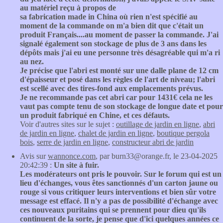
au matériel reçu à propos de
sa fabrication made in China où rien n'est spécifié au
moment de la commande on m'a bien dit que c'était un
produit Français....au moment de passer la commande. J'ai
signalé également son stockage de plus de 3 ans dans les
dépôts mais j'ai eu une personne très désagréable qui m'a ri
au nez.
Je précise que l'abri est monté sur une dalle plane de 12 cm
d'épaisseur et posé dans les règles de l'art de niveau; l'abri
est scellé avec des tires-fond aux emplacements prévus.
Je ne recommande pas cet abri car pour 1431€ cela ne les
vaut pas compte tenu de son stockage de longue date et pour
un produit fabriqué en Chine, et ces défauts.
Voir d'autres sites sur le sujet :
outillage de jardin en ligne
,
abri
de jardin en ligne
,
chalet de jardin en ligne
,
boutique pergola
bois
,
serre de jardin en ligne
,
constructeur abri de jardin
Avis sur
wannonce.com
, par burn33@orange.fr, le 23-04-2025
20:42:39 :
Un site à fuir.
Les modérateurs ont pris le pouvoir. Sur le forum qui est un
lieu d'échanges, vous êtes sanctionnés d'un carton jaune ou
rouge si vous critiquer leurs interventions et bien sûr votre
message est effacé. Il n'y a pas de possibilité d'échange avec
ces nouveaux puritains qui se prennent pour dieu qu'ils
continuent de la sorte, je pense que d'ici quelques années ce