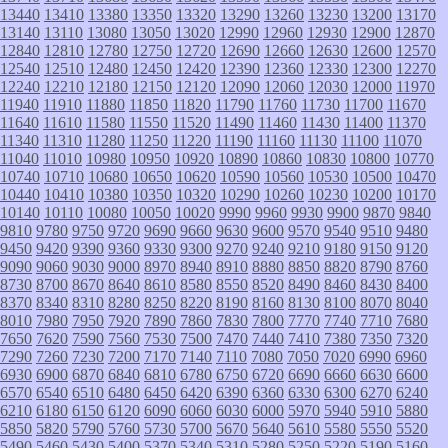
13440
13410
13380
13350
13320
13290
13260
13230
13200
13170
13140
13110
13080
13050
13020
12990
12960
12930
12900
12870
12840
12810
12780
12750
12720
12690
12660
12630
12600
12570
12540
12510
12480
12450
12420
12390
12360
12330
12300
12270
12240
12210
12180
12150
12120
12090
12060
12030
12000
11970
11940
11910
11880
11850
11820
11790
11760
11730
11700
11670
11640
11610
11580
11550
11520
11490
11460
11430
11400
11370
11340
11310
11280
11250
11220
11190
11160
11130
11100
11070
11040
11010
10980
10950
10920
10890
10860
10830
10800
10770
10740
10710
10680
10650
10620
10590
10560
10530
10500
10470
10440
10410
10380
10350
10320
10290
10260
10230
10200
10170
10140
10110
10080
10050
10020
9990
9960
9930
9900
9870
9840
9810
9780
9750
9720
9690
9660
9630
9600
9570
9540
9510
9480
9450
9420
9390
9360
9330
9300
9270
9240
9210
9180
9150
9120
9090
9060
9030
9000
8970
8940
8910
8880
8850
8820
8790
8760
8730
8700
8670
8640
8610
8580
8550
8520
8490
8460
8430
8400
8370
8340
8310
8280
8250
8220
8190
8160
8130
8100
8070
8040
8010
7980
7950
7920
7890
7860
7830
7800
7770
7740
7710
7680
7650
7620
7590
7560
7530
7500
7470
7440
7410
7380
7350
7320
7290
7260
7230
7200
7170
7140
7110
7080
7050
7020
6990
6960
6930
6900
6870
6840
6810
6780
6750
6720
6690
6660
6630
6600
6570
6540
6510
6480
6450
6420
6390
6360
6330
6300
6270
6240
6210
6180
6150
6120
6090
6060
6030
6000
5970
5940
5910
5880
5850
5820
5790
5760
5730
5700
5670
5640
5610
5580
5550
5520
5490
5460
5430
5400
5370
5340
5310
5280
5250
5220
5190
5160