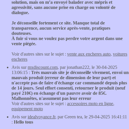
solution, mais on m’a envoyé balader avec mépris et
agressivité, sans aucune prise en charge ou volonté de
dialogue.
Je déconseille fortement ce site. Manque total de
transparence, aucun service après-vente, pratiques
douteuses.
À fuir si vous ne voulez pas perdre votre argent dans une
vente piégée.
Voir d'autres sites sur le sujet :
vente aux encheres auto
,
voitures
encheres
Avis sur
mxdiscount.com
, par jonathan222, le 30-04-2025
13:06:15 :
Très mauvais site je déconseille vivement, envoi un
mauvais produit (erreur de dimension de leur part) et
n'accepte pas de faire d'échange car commandé depuis plus
de 14 jours. Seul effort consenti, retourner le produit (neuf
payé 210€) en échange d'un pauvre avoir de 85€.
Malhonnêtes, n'assument pas leur erreur
Voir d'autres sites sur le sujet :
accessoires moto en ligne
,
equipement moto
Avis sur
idealvoyance.fr
, par Green tea, le 29-04-2025 16:41:11
:
Hello tous