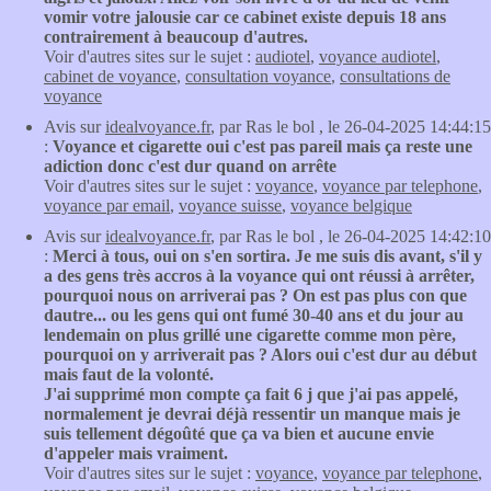
vomir votre jalousie car ce cabinet existe depuis 18 ans
contrairement à beaucoup d'autres.
Voir d'autres sites sur le sujet :
audiotel
,
voyance audiotel
,
cabinet de voyance
,
consultation voyance
,
consultations de
voyance
Avis sur
idealvoyance.fr
, par Ras le bol , le 26-04-2025 14:44:15
:
Voyance et cigarette oui c'est pas pareil mais ça reste une
adiction donc c'est dur quand on arrête
Voir d'autres sites sur le sujet :
voyance
,
voyance par telephone
,
voyance par email
,
voyance suisse
,
voyance belgique
Avis sur
idealvoyance.fr
, par Ras le bol , le 26-04-2025 14:42:10
:
Merci à tous, oui on s'en sortira. Je me suis dis avant, s'il y
a des gens très accros à la voyance qui ont réussi à arrêter,
pourquoi nous on arriverai pas ? On est pas plus con que
dautre... ou les gens qui ont fumé 30-40 ans et du jour au
lendemain on plus grillé une cigarette comme mon père,
pourquoi on y arriverait pas ? Alors oui c'est dur au début
mais faut de la volonté.
J'ai supprimé mon compte ça fait 6 j que j'ai pas appelé,
normalement je devrai déjà ressentir un manque mais je
suis tellement dégoûté que ça va bien et aucune envie
d'appeler mais vraiment.
Voir d'autres sites sur le sujet :
voyance
,
voyance par telephone
,