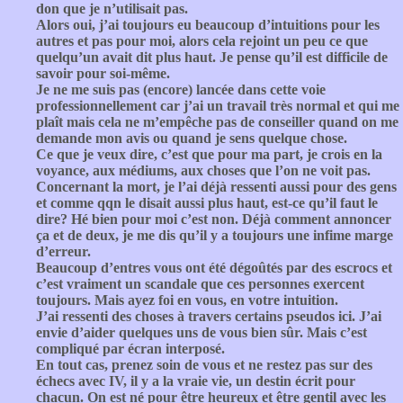
don que je n’utilisait pas.
Alors oui, j’ai toujours eu beaucoup d’intuitions pour les
autres et pas pour moi, alors cela rejoint un peu ce que
quelqu’un avait dit plus haut. Je pense qu’il est difficile de
savoir pour soi-même.
Je ne me suis pas (encore) lancée dans cette voie
professionnellement car j’ai un travail très normal et qui me
plaît mais cela ne m’empêche pas de conseiller quand on me
demande mon avis ou quand je sens quelque chose.
Ce que je veux dire, c’est que pour ma part, je crois en la
voyance, aux médiums, aux choses que l’on ne voit pas.
Concernant la mort, je l’ai déjà ressenti aussi pour des gens
et comme qqn le disait aussi plus haut, est-ce qu’il faut le
dire? Hé bien pour moi c’est non. Déjà comment annoncer
ça et de deux, je me dis qu’il y a toujours une infime marge
d’erreur.
Beaucoup d’entres vous ont été dégoûtés par des escrocs et
c’est vraiment un scandale que ces personnes exercent
toujours. Mais ayez foi en vous, en votre intuition.
J’ai ressenti des choses à travers certains pseudos ici. J’ai
envie d’aider quelques uns de vous bien sûr. Mais c’est
compliqué par écran interposé.
En tout cas, prenez soin de vous et ne restez pas sur des
échecs avec IV, il y a la vraie vie, un destin écrit pour
chacun. On est né pour être heureux et être gentil avec les