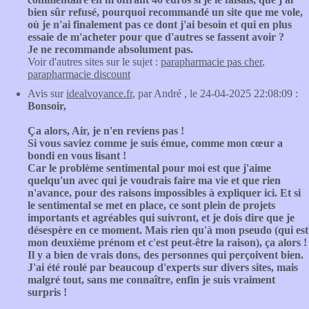
bien sûr refusé, pourquoi recommandé un site que me vole,
où je n'ai finalement pas ce dont j'ai besoin et qui en plus
essaie de m'acheter pour que d'autres se fassent avoir ?
Je ne recommande absolument pas.
Voir d'autres sites sur le sujet :
parapharmacie pas cher
,
parapharmacie discount
Avis sur
idealvoyance.fr
, par André , le 24-04-2025 22:08:09 :
Bonsoir,
Ça alors, Air, je n'en reviens pas !
Si vous saviez comme je suis émue, comme mon cœur a
bondi en vous lisant !
Car le problème sentimental pour moi est que j'aime
quelqu'un avec qui je voudrais faire ma vie et que rien
n'avance, pour des raisons impossibles à expliquer ici. Et si
le sentimental se met en place, ce sont plein de projets
importants et agréables qui suivront, et je dois dire que je
désespère en ce moment. Mais rien qu'à mon pseudo (qui est
mon deuxième prénom et c'est peut-être la raison), ça alors !
Il y a bien de vrais dons, des personnes qui perçoivent bien.
J'ai été roulé par beaucoup d'experts sur divers sites, mais
malgré tout, sans me connaître, enfin je suis vraiment
surpris !