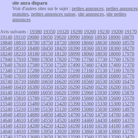
site aura disparu
Voir d'autres sites sur le sujet :
petites annonces
,
petites annonces
gratuites
,
petites annonces suisse
,
site annonces
,
site petites
annonces
Avis suivants :
19380
19350
19320
19290
19260
19230
19200
19170
19140
19110
19080
19050
19020
18990
18960
18930
18900
18870
18840
18810
18780
18750
18720
18690
18660
18630
18600
18570
18540
18510
18480
18450
18420
18390
18360
18330
18300
18270
18240
18210
18180
18150
18120
18090
18060
18030
18000
17970
17940
17910
17880
17850
17820
17790
17760
17730
17700
17670
17640
17610
17580
17550
17520
17490
17460
17430
17400
17370
17340
17310
17280
17250
17220
17190
17160
17130
17100
17070
17040
17010
16980
16950
16920
16890
16860
16830
16800
16770
16740
16710
16680
16650
16620
16590
16560
16530
16500
16470
16440
16410
16380
16350
16320
16290
16260
16230
16200
16170
16140
16110
16080
16050
16020
15990
15960
15930
15900
15870
15840
15810
15780
15750
15720
15690
15660
15630
15600
15570
15540
15510
15480
15450
15420
15390
15360
15330
15300
15270
15240
15210
15180
15150
15120
15090
15060
15030
15000
14970
14940
14910
14880
14850
14820
14790
14760
14730
14700
14670
14640
14610
14580
14550
14520
14490
14460
14430
14400
14370
14340
14310
14280
14250
14220
14190
14160
14130
14100
14070
14040
14010
13980
13950
13920
13890
13860
13830
13800
13770
13740
13710
13680
13650
13620
13590
13560
13530
13500
13470