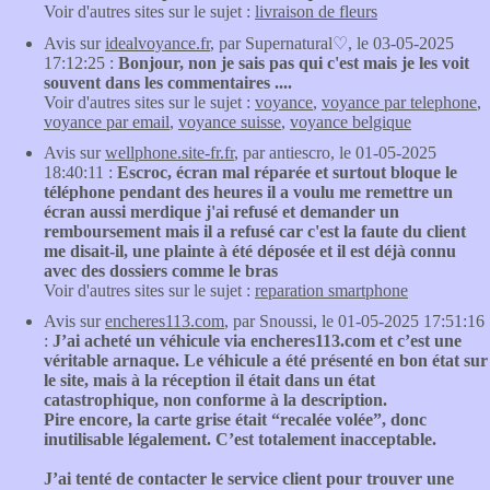
Voir d'autres sites sur le sujet :
livraison de fleurs
Avis sur
idealvoyance.fr
, par Supernatural♡, le 03-05-2025
17:12:25 :
Bonjour, non je sais pas qui c'est mais je les voit
souvent dans les commentaires ....
Voir d'autres sites sur le sujet :
voyance
,
voyance par telephone
,
voyance par email
,
voyance suisse
,
voyance belgique
Avis sur
wellphone.site-fr.fr
, par antiescro, le 01-05-2025
18:40:11 :
Escroc, écran mal réparée et surtout bloque le
téléphone pendant des heures il a voulu me remettre un
écran aussi merdique j'ai refusé et demander un
remboursement mais il a refusé car c'est la faute du client
me disait-il, une plainte à été déposée et il est déjà connu
avec des dossiers comme le bras
Voir d'autres sites sur le sujet :
reparation smartphone
Avis sur
encheres113.com
, par Snoussi, le 01-05-2025 17:51:16
:
J’ai acheté un véhicule via encheres113.com et c’est une
véritable arnaque. Le véhicule a été présenté en bon état sur
le site, mais à la réception il était dans un état
catastrophique, non conforme à la description.
Pire encore, la carte grise était “recalée volée”, donc
inutilisable légalement. C’est totalement inacceptable.
J’ai tenté de contacter le service client pour trouver une