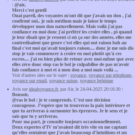
:
@air,
Merci c'est gentil
Ouai pareil, des voyantes m'ont dit que j'avais un don , j'ai
confirmé oui.. je suis médium mais je laisse le temps
développer mon don naturellement. Mais voilà j'ai pas
confiance en moi donc j'ai préféré les croire elles , pi quand
je leur disait que je ressent ci où ça sur des années, elles me
contredisaient que genre c'est elles qui ont raison bah au
final c'est moi qu'avait toujours raison.... donc je me suis dis
stop je vais commencer à croire en moi plutôt qu'à ces
escros.... j'ai eu bien plus de retour avec moi-même que avec
elles zéro donc stop ras le bol je culpabilise de pas m'avoir
fais confiance à moi et à mon don a moi mais voilà ...
Voir d'autres sites sur le sujet :
voyance
,
voyance par telephone
,
voyance par email
,
voyance suisse
,
voyance belgique
Avis sur
idealvoyance.fr
, par Air, le 24-04-2025 20:16:30 :
Bonsoir,
@ras le bol : je te comprends. C’est une décision
courageuse. J’espère que tu trouveras la paix intérieure et
que tu arriveras à surmonter les épreuves. Je le sens et je
sais que tu y arriveras.
Pour ma part, je consulte toujours occasionnellement.
Deux expertes d’IV m’avaient dit très vite en me captant
qu’elles sentaient que j’avais beaucoup d’intuitions et un