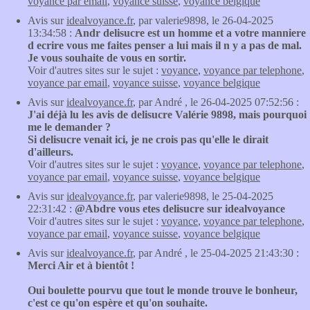
voyance par email
,
voyance suisse
,
voyance belgique
Avis sur
idealvoyance.fr
, par valerie9898, le 26-04-2025
13:34:58 :
Andr delisucre est un homme et a votre manniere
d ecrire vous me faites penser a lui mais il n y a pas de mal.
Je vous souhaite de vous en sortir.
Voir d'autres sites sur le sujet :
voyance
,
voyance par telephone
,
voyance par email
,
voyance suisse
,
voyance belgique
Avis sur
idealvoyance.fr
, par André , le 26-04-2025 07:52:56 :
J'ai déjà lu les avis de delisucre Valérie 9898, mais pourquoi
me le demander ?
Si delisucre venait ici, je ne crois pas qu'elle le dirait
d'ailleurs.
Voir d'autres sites sur le sujet :
voyance
,
voyance par telephone
,
voyance par email
,
voyance suisse
,
voyance belgique
Avis sur
idealvoyance.fr
, par valerie9898, le 25-04-2025
22:31:42 :
@Abdre vous etes delisucre sur idealvoyance
Voir d'autres sites sur le sujet :
voyance
,
voyance par telephone
,
voyance par email
,
voyance suisse
,
voyance belgique
Avis sur
idealvoyance.fr
, par André , le 25-04-2025 21:43:30 :
Merci Air et à bientôt !
Oui boulette pourvu que tout le monde trouve le bonheur,
c'est ce qu'on espère et qu'on souhaite.