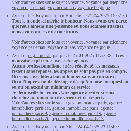
Voir d'autres sites sur le sujet :
voyance
,
voyance par telephone
,
voyance par email
,
voyance suisse
,
voyance belgique
Avis sur
idealvoyance.fr
, par Boulette, le 25-04-2025 16:02:30 :
Tout le monde ici mérite le bonheur. Nous avons cru parce
que nous aimons une personne ou nous sommes attachés,
nous avons un rêve de construire.
Voir d'autres sites sur le sujet :
voyance
,
voyance par telephone
,
voyance par email
,
voyance suisse
,
voyance belgique
Avis sur
peg-immo.fr
, par ppr, le 25-04-2025 11:53:38 :
Très
mauvaise expérience avec cette agence.
Aucun professionnalisme : zéro réactivité, les messages
restent sans réponse, les appels ne sont pas pris en compte.
On vous laisse littéralement tomber sans aucun suivi.
On a l’impression de déranger dès qu’on pose une question
ou qu’on attend un minimum de service.
Je déconseille fortement. Une agence à éviter si vous
cherchez un minimum de sérieux et de respect.
Voir d'autres sites sur le sujet :
gestion locative paris
,
agence
immobiliere paris est
,
gestion immobiliere paris
,
agence
immobiliere paris 9
,
agence immobiliere paris 19
,
agence
immobiliere paris 20
,
agence immobiliere paris 13
Avis sur
idealvoyance.fr
, par Air, le 24-04-2025 23:11:40 :