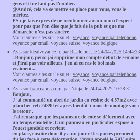
gens et il ne faut pas l’oublier.
@André, cela va se mettre en place pour vous, vous le
méritez.
PS : je fais exprès de ne mentionner aucun nom d’expert
pour pas que l’on dise que je fais de la pub et que ma
démarche n’est pas sincère
Voir d'autres sites sur le sujet :
voyance
,
voyance par telephone
,
voyance par email
,
voyance suisse
,
voyance belgique
Avis sur
idealvoyance.fr
, par Ras le bol , le 24-04-2025 14:44:33
:
Bonjour, perso jai supprimé mon compte début de semaine
et j'irai pas voir ailleurs, j'en ai eu ras le bol mais
vraiment....
Voir d'autres sites sur le sujet :
voyance
,
voyance par telephone
,
voyance par email
,
voyance suisse
,
voyance belgique
Avis sur
franceabris.com
, par Ninja, le 24-04-2025 10:28:31 :
Bonjour,
J 'ai commandé un abri de jardin en résine de 4,57m2 avec
plancher réf: 24890 et après bientôt 5 mois de montage voici
le retour .
J'ai remarqué que les panneaux de coté se déforment avec
un temps ensoleillé !!! un panneau en particulier exposé à
l'ouest gondole et revient
en place, ensuite donc il y a un jour et les portes prennent
du jeu face à cette déformation, j'avais appelé le SAV suite