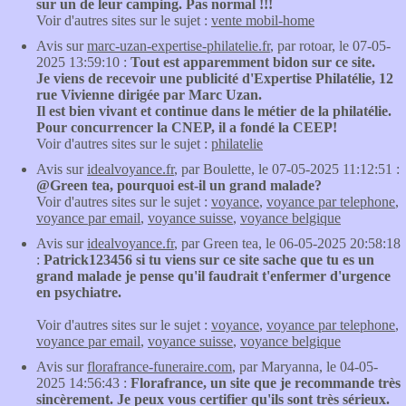
sur un de leur camping. Pas normal !!!
Voir d'autres sites sur le sujet :
vente mobil-home
Avis sur
marc-uzan-expertise-philatelie.fr
, par rotoar, le 07-05-
2025 13:59:10 :
Tout est apparemment bidon sur ce site.
Je viens de recevoir une publicité d'Expertise Philatélie, 12
rue Vivienne dirigée par Marc Uzan.
Il est bien vivant et continue dans le métier de la philatélie.
Pour concurrencer la CNEP, il a fondé la CEEP!
Voir d'autres sites sur le sujet :
philatelie
Avis sur
idealvoyance.fr
, par Boulette, le 07-05-2025 11:12:51 :
@Green tea, pourquoi est-il un grand malade?
Voir d'autres sites sur le sujet :
voyance
,
voyance par telephone
,
voyance par email
,
voyance suisse
,
voyance belgique
Avis sur
idealvoyance.fr
, par Green tea, le 06-05-2025 20:58:18
:
Patrick123456 si tu viens sur ce site sache que tu es un
grand malade je pense qu'il faudrait t'enfermer d'urgence
en psychiatre.
Voir d'autres sites sur le sujet :
voyance
,
voyance par telephone
,
voyance par email
,
voyance suisse
,
voyance belgique
Avis sur
florafrance-funeraire.com
, par Maryanna, le 04-05-
2025 14:56:43 :
Florafrance, un site que je recommande très
sincèrement. Je peux vous certifier qu'ils sont très sérieux.