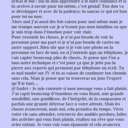
@Ras le bol : oui tu dois apprendre à te faire confiance et si
tu arrives à savoir pour toi-même, c’est génial! Ton don va
se développer et avec de la patience, tu sauras ce qui est bon
pour toi ou non.
Alors moi j’ai aussi des fois raison pour moi même mais je
me trompe souvent car je n’écoute pas mon intuition ou que
je suis trop dans l’émotion pour voir clair.
Pour ressentir les choses, je n’ai pas besoin de voir la
personne pour ma part et je n’ai pas besoin de cartes ou
autre support. Bien sûr que si je vois une photo ou la
personne en face de moi, ou si j’entends qqn au téléphone, je
vais capter beaucoup plus de choses. Je pense que l’on a
tous notre technique et c’est pour ça que je jette pas la
pierre aux experts qui prennent par téléphone ou écrit. Tu
es mal tombé sur IV et tu as raison de continuer ton chemin
sans cela. Mais je pense que tu trouveras un jour l’expert
qu’il te faut…
@André : Je suis contente si mon message vous a fait plaisir.
J’ai capté beaucoup d’émotions en vous lisant, une grande
sensibilité, une gentillesse, de l’intégrité, de la compassion et
parfois une grande détresse face à votre attente. Mais les
choses avanceront, mais oui, cela prendra du temps. Vivez
votre vie sans attendre, retrouvez des amitiés perdues, faites
des activités qui vous font plaisir, réalisez un rêve que vous
aviez enfant. Je vous vois vous épanouir et cela avancera