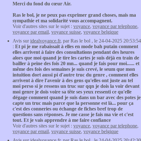
Merci du fond du cœur Air.
Ras le bol, je ne peux pas exprimer grand choses, mais ma
sympathie et ma solidarité vous accompagnent.
Voir d'autres sites sur le sujet :
voyance
,
voyance par telephone
,
voyance par email
,
voyance suisse
,
voyance belgique
Avis sur
idealvoyance.fr
, par Ras le bol , le 24-04-2025 20:53:54
:
Et pi je me rabaissait à elles en mode bah putain comment
elles arrivent à faire des consultations pendant des heures
alors que moi quand je tire les cartes je suis déjà en train de
bailler à peine des fois 20 mn... quand je fais pour moi...... et
même des fois des semaines je suis crevé, le seum que mon
intuition dort aussi pi d'autre truc du genre , comment elles
arrivent à dire l'avenir à des gens qu'elles ont juste au tel
moi perso si je ressens un truc sur qqn je dois la voir devant
moi genre je dois voire sa tête ses yeux ressenti ce qu'elle
dégage comment quand je suis dans un bar avec des potes je
capte un truc mais parce que la personne est là... pour ça
c'est des conneries ou échange de fiches bref trop de
questions sans réponses. Je me casse je fais ma vie et c'est
tout. Et je vais apprendre à me faire confiance
Voir d'autres sites sur le sujet :
voyance
,
voyance par telephone
,
voyance par email
,
voyance suisse
,
voyance belgique
Avis sur
idealvoyance.fr
, par Ras le bol , le 24-04-2025 20:42:30