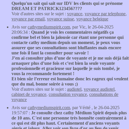
Quelqu'un sait qui sait sur IDV les clients qui se prénome
DREAM ET PATRICK123456????
Voir d'autres sites sur le sujet :
voyance
,
voyance par telephone
,
voyance par email
,
voyance suisse
,
voyance belgique
Avis sur
cathymediumspirit.com
, par Vic, le 26-04-2025
20:06:34 :
Quand je vois les commentaires négatifs ça
confirme bel et bien la jalousie car étant une personne qui
contacte cathy medium depuis un moment, je peux vous
assurer que ses consultations sont bluffantes mais encore
une fois il faut la consulter pour savoir !
J’en ai consulter plus d’une de voyante et je me suis déjà fait
arnaquer plus d’une fois et c’est bien la seule voyante
professionnelle et gracieuse sur laquelle je suis tombé, je
vous la recommande fortement !
Et bien sûr l’erreur est humaine donc les rageux qui veulent
que du mal, bonne soirée à vous ;)
Voir d'autres sites sur le sujet :
audiotel
,
voyance audiotel
,
cabinet de voyance
,
consultation voyance
,
consultations de
voyance
Avis sur
cathymediumspirit.com
, par Vérité , le 26-04-2025
19:57:07 :
Je consulte chez cathy Médium Spirit depuis plus
de 10 ans. C'est une personne très honnête contrairement à
ce qui est dit plus haut. Certainement d'anciens voyants
aigris et jaloux. Allez voir son livre d'or au lieu de venir