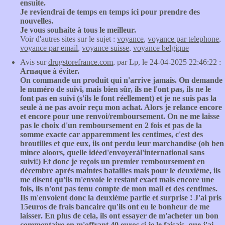
ensuite.
Je reviendrai de temps en temps ici pour prendre des
nouvelles.
Je vous souhaite à tous le meilleur.
Voir d'autres sites sur le sujet :
voyance
,
voyance par telephone
,
voyance par email
,
voyance suisse
,
voyance belgique
Avis sur
drugstorefrance.com
, par Lp, le 24-04-2025 22:46:22 :
Arnaque à éviter.
On commande un produit qui n'arrive jamais. On demande
le numéro de suivi, mais bien sûr, ils ne l'ont pas, ils ne le
font pas en suivi (s'ils le font réellement) et je ne suis pas la
seule à ne pas avoir reçu mon achat. Alors je relance encore
et encore pour une renvoi/remboursement. On ne me laisse
pas le choix d'un remboursement en 2 fois et pas de la
somme exacte car apparemment les centimes, c'est des
broutilles et que eux, ils ont perdu leur marchandise (oh ben
mince aloors, quelle idéed'envoyeràl'international sans
suivi!) Et donc je reçois un premier remboursement en
décembre après maintes batailles mais pour le deuxième, ils
me disent qu'ils m'envoie le restant exact mais encore une
fois, ils n'ont pas tenu compte de mon mail et des centimes.
Ils m'envoient donc la deuxième partie et surprise ! J'ai pris
15euros de frais bancaire qu'ils ont eu le bonheur de me
laisser. En plus de cela, ils ont essayer de m'acheter un bon
commentaire en m'offrant 40 euros si je le faisais, que j'ai