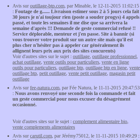
Avis sur
outillage-btp.com
, par Minable, le 12-11-2015 11:02:15
:
Foutage de g...... Livraison estimer sous 2 à 5 jours cela fait
30 jours je n'ai toujour rien (poste a souder progys) 4 appels
passé, et toute les semaines il me dise que sa arrivera la
semaine d'après !!! Demande de geste commercial refusé !!
Service déplorable, menteur et j'en passe. Site à bannir (si
vous trouver votre produit sur un autre site mais qu'il est
plus cher n'hésiter pas à appeler car généralement ils
allignent leurs prix aux prix des sites concurents)
Voir d'autres sites sur le sujet :
outillage
,
outillage professionnel
,
achat outillage
,
vente outils pour particuliers
,
vente en ligne
outils pour particuliers
,
outillage btp
,
outillage btp en ligne
,
vente
outillage btp
,
petit outillage
,
vente petit outillage
,
magasin petit
outillage
Avis sur
fee-natura.com
, par Fée Natura, le 11-11-2015 20:47:53
:
Nous avons renvoyé une seconde fois la commande et fait
un geste commercial pour nous excuser du désagrément
occasionné.
Voir d'autres sites sur le sujet :
complement alimentaire bio
,
vente complements alimentaires
Avis sur
carutil.com
, par Jérémy75012, le 11-11-2015 10:49:29 :