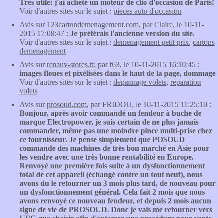
Très utile: j'ai acheté un moteur de clio d'occasion de Paris!
Voir d'autres sites sur le sujet :
pieces auto d'occasion
Avis sur
123cartondemenagement.com
, par Claire, le 10-11-
2015 17:08:47 :
Je préférais l'ancienne version du site.
Voir d'autres sites sur le sujet :
demenagement petit prix
,
cartons
demenagement
Avis sur
renauv-stores.fr
, par f63, le 10-11-2015 16:10:45 :
images floues et pixélisées dans le haut de la page, dommage
Voir d'autres sites sur le sujet :
depannage volets
,
reparation
volets
Avis sur
prosoud.com
, par FRIDOU, le 10-11-2015 11:25:10 :
Bonjour, après avoir commandé un fendeur à buche de
marque Electropower, je suis certain de ne plus jamais
commander, même pas une moindre pince multi-prise chez
ce fournisseur. Je pense simplement que POSOUD
commande des machines de très bon marché en Asie pour
les vendre avec une très bonne rentabilité en Europe.
Renvoyé une première fois suite à un dysfonctionnement
total de cet appareil (échangé contre un tout neuf), nous
avons du le retourner un 3 mois plus tard, de nouveau pour
un dysfonctionnement général. Cela fait 2 mois que nous
avons renvoyé ce nouveau fendeur, et depuis 2 mois aucun
signe de vie de PROSOUD. Donc je vais me retourner vers