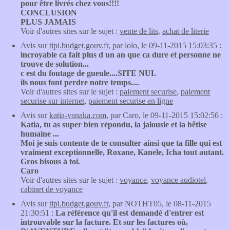
pour être livrés chez vous!!!!
CONCLUSION
PLUS JAMAIS
Voir d'autres sites sur le sujet :
vente de lits
,
achat de literie
Avis sur
tipi.budget.gouv.fr
, par lolo, le 09-11-2015 15:03:35 :
incroyable ca fait plus d un an que ca dure et personne ne
trouve de solution...
c est du foutage de gueule....SITE NUL
ils nous font perdre notre temps....
Voir d'autres sites sur le sujet :
paiement securise
,
paiement
securise sur internet
,
paiement securise en ligne
Avis sur
katia-vanaka.com
, par Caro, le 09-11-2015 15:02:56 :
Katia, tu as super bien répondu, la jalousie et la bêtise
humaine ...
Moi je suis contente de te consulter ainsi que ta fille qui est
vraiment exceptionnelle, Roxane, Kanele, Icha tout autant.
Gros bisous à toi.
Caro
Voir d'autres sites sur le sujet :
voyance
,
voyance audiotel
,
cabinet de voyance
Avis sur
tipi.budget.gouv.fr
, par NOTHT05, le 08-11-2015
21:30:51 :
La référence qu'il est demandé d'entrer est
introuvable sur la facture. Et sur les factures où,