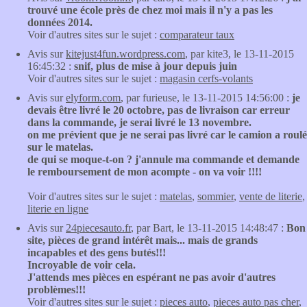
trouvé une école près de chez moi mais il n'y a pas les
données 2014.
Voir d'autres sites sur le sujet :
comparateur taux
Avis sur
kitejust4fun.wordpress.com
, par kite3, le 13-11-2015
16:45:32 :
snif, plus de mise à jour depuis juin
Voir d'autres sites sur le sujet :
magasin cerfs-volants
Avis sur
elyform.com
, par furieuse, le 13-11-2015 14:56:00 :
je
devais être livré le 20 octobre, pas de livraison car erreur
dans la commande, je serai livré le 13 novembre.
on me prévient que je ne serai pas livré car le camion a roulé
sur le matelas.
de qui se moque-t-on ? j'annule ma commande et demande
le remboursement de mon acompte - on va voir !!!!
Voir d'autres sites sur le sujet :
matelas
,
sommier
,
vente de literie
,
literie en ligne
Avis sur
24piecesauto.fr
, par Bart, le 13-11-2015 14:48:47 :
Bon
site, pièces de grand intérêt mais... mais de grands
incapables et des gens butés!!!
Incroyable de voir cela.
J'attends mes pièces en espérant ne pas avoir d'autres
problèmes!!!
Voir d'autres sites sur le sujet :
pieces auto
,
pieces auto pas cher
,