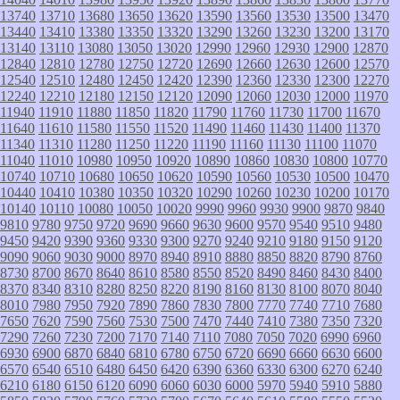
13740
13710
13680
13650
13620
13590
13560
13530
13500
13470
13440
13410
13380
13350
13320
13290
13260
13230
13200
13170
13140
13110
13080
13050
13020
12990
12960
12930
12900
12870
12840
12810
12780
12750
12720
12690
12660
12630
12600
12570
12540
12510
12480
12450
12420
12390
12360
12330
12300
12270
12240
12210
12180
12150
12120
12090
12060
12030
12000
11970
11940
11910
11880
11850
11820
11790
11760
11730
11700
11670
11640
11610
11580
11550
11520
11490
11460
11430
11400
11370
11340
11310
11280
11250
11220
11190
11160
11130
11100
11070
11040
11010
10980
10950
10920
10890
10860
10830
10800
10770
10740
10710
10680
10650
10620
10590
10560
10530
10500
10470
10440
10410
10380
10350
10320
10290
10260
10230
10200
10170
10140
10110
10080
10050
10020
9990
9960
9930
9900
9870
9840
9810
9780
9750
9720
9690
9660
9630
9600
9570
9540
9510
9480
9450
9420
9390
9360
9330
9300
9270
9240
9210
9180
9150
9120
9090
9060
9030
9000
8970
8940
8910
8880
8850
8820
8790
8760
8730
8700
8670
8640
8610
8580
8550
8520
8490
8460
8430
8400
8370
8340
8310
8280
8250
8220
8190
8160
8130
8100
8070
8040
8010
7980
7950
7920
7890
7860
7830
7800
7770
7740
7710
7680
7650
7620
7590
7560
7530
7500
7470
7440
7410
7380
7350
7320
7290
7260
7230
7200
7170
7140
7110
7080
7050
7020
6990
6960
6930
6900
6870
6840
6810
6780
6750
6720
6690
6660
6630
6600
6570
6540
6510
6480
6450
6420
6390
6360
6330
6300
6270
6240
6210
6180
6150
6120
6090
6060
6030
6000
5970
5940
5910
5880