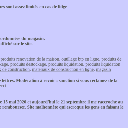
s sont assez limités en cas de litige
 coordonnées du magasin.
ffiché sur le site.
,
produits renovation de la maison
,
outillage btp en ligne
,
produits de
ckage
,
produits destockage
,
produits liquidation
,
produits liquidation
x de construction
,
materiaux de construction en ligne
,
magasin
 lettres. Modération à revoir : sanction si vous réclamez de la
erci
 15 mai 2020 et aujourd'hui le 21 septembre il me raccroche au
e rembourser. Site malhonnête qui escroque les gens en faisant le