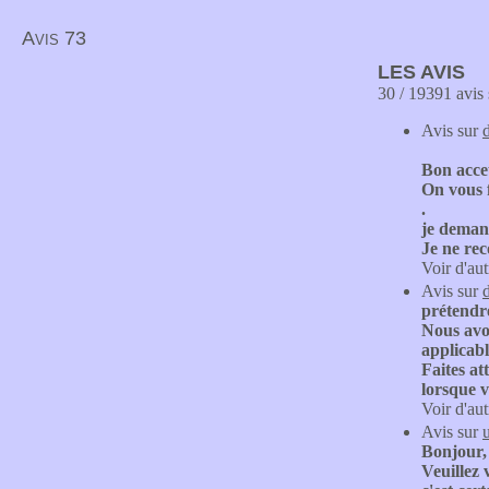
Avis 73
LES AVIS
30 / 19391 avis 
Avis sur
Bon acceu
On vous f
.
je demand
Je ne re
Voir d'aut
Avis sur
prétendr
Nous avon
applicabl
Faites at
lorsque v
Voir d'aut
Avis sur
Bonjour,
Veuillez 