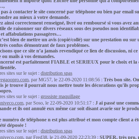
rtainement n'importe quoi! Encore une personne qui a compo
…,
 pas à contacter le site concerné par téléphone ou bien par email su
ondre au mieux à votre demande.
z ainsi correctement renseigné, livré ou remboursé si vous avez a
tile de raisonner sur divers réseaux sous des pseudos non identifiab
et affabulations passagères…
 c’est bien de mettre un avis (copié/collé) sur une prestation ou sur 
 très confus démontrant de faux problèmes.
isons que ce site n’a jamais revendiqué ce lien de discussion, ni 
e ou mails à vos demandes.
oncerné est parfaitement FIABLE et SERIEUX pour le choix et la qu
lientèle.
res sites sur le sujet :
distribution spas
vegaoopro.com
, par MG57, le 22-09-2020 11:08:56 :
Très bon site. O
is je trouve il pourrait nous mettre toute les décorations qu'ils p
oopro.
res sites sur le sujet :
grossiste maquillage
univeco.com
, par Soso, le 22-09-2020 10:51:17 :
J ai passé une comma
de et ils ont annulé eux même car soit disant avarie sur le produi
e numéro de téléphone n est plus attribué et mon compte client a é
 été déposée !
res sites sur le sujet :
distribution spas
univeco.com
, par Fred38, le 21-09-2020 22:23:39 :
SUPER, très pro, 