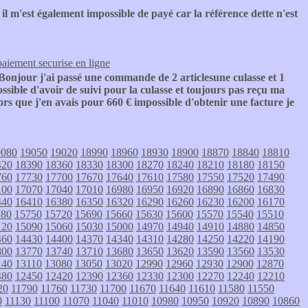
 il m'est également impossible de payé car la référence dette n'est
paiement securise en ligne
Bonjour j'ai passé une commande de 2 articlesune culasse et 1
ssible d'avoir de suivi pour la culasse et toujours pas reçu ma
s que j'en avais pour 660 € impossible d'obtenir une facture je
9080
19050
19020
18990
18960
18930
18900
18870
18840
18810
420
18390
18360
18330
18300
18270
18240
18210
18180
18150
760
17730
17700
17670
17640
17610
17580
17550
17520
17490
100
17070
17040
17010
16980
16950
16920
16890
16860
16830
440
16410
16380
16350
16320
16290
16260
16230
16200
16170
780
15750
15720
15690
15660
15630
15600
15570
15540
15510
120
15090
15060
15030
15000
14970
14940
14910
14880
14850
460
14430
14400
14370
14340
14310
14280
14250
14220
14190
800
13770
13740
13710
13680
13650
13620
13590
13560
13530
140
13110
13080
13050
13020
12990
12960
12930
12900
12870
480
12450
12420
12390
12360
12330
12300
12270
12240
12210
20
11790
11760
11730
11700
11670
11640
11610
11580
11550
0
11130
11100
11070
11040
11010
10980
10950
10920
10890
10860