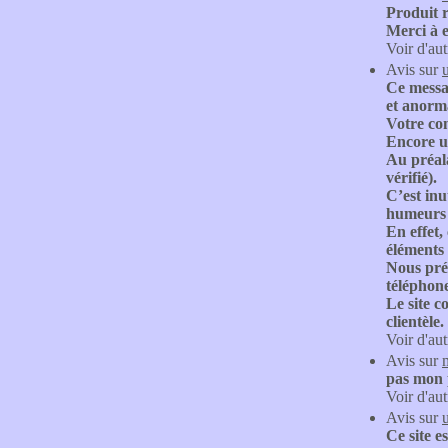
Produit r
Merci à 
Voir d'aut
Avis sur
Ce messa
et anorm
Votre com
Encore u
Au préal
vérifié).
C’est inu
humeurs 
En effet,
éléments
Nous préc
téléphon
Le site c
clientèle.
Voir d'aut
Avis sur
pas mon p
Voir d'aut
Avis sur
Ce site es