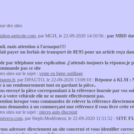
sur des sites
dalton-agricole.com
, par MGH, le 22-09-2020 14:10:56 :
par MBD date
il, mais attention à l'arnaque!!!!
ait payer un forfais de transport de 8E95 pour un article reçu dan
e par téléphone une explication ,j'attends toujours la réponse,je p
commande pas ce site
res sites sur le sujet :
vente en ligne outillage
dpauto.fr
, par DPAUTO, le 22-09-2020 13:09:10 :
Réponse à KLM : No
e à un remboursement tout en gardant la pièce..
s envoyé la pièce correspondant à la référence fournie par vos soin
e à votre véhicule elle ne se monte effectivement pas.
tention lorsque vous commandez de relever la référence directement 
ous demandez à un commerçant une référence il vous livre cette réf
res sites sur le sujet :
pieces auto discount
univeco.com
, par Steph-Modérateur, le 22-09-2020 11:51:52 :
SITE F
vous adresser directement au site concerné et vous identifier cor