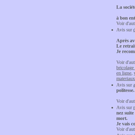
La sociét
à bon en
Voir d'aut
Avis sur
Après avo
Le retrai
Je recomm
Voir d'aut
bricolage
en ligne
,
materiaux
Avis sur
politess
Voir d'aut
Avis sur
nez suite
mort.
Je vais c
Voir d'aut