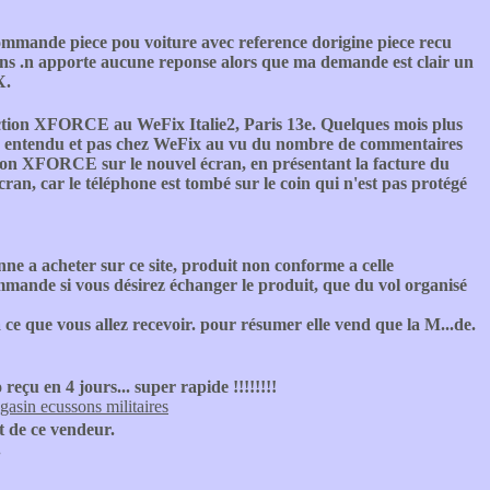
commande piece pou voiture avec reference dorigine piece recu
gens .n apporte aucune reponse alors que ma demande est clair un
X.
ction XFORCE au WeFix Italie2, Paris 13e. Quelques mois plus
bien entendu et pas chez WeFix au vu du nombre de commentaires
ion XFORCE sur le nouvel écran, en présentant la facture du
'écran, car le téléphone est tombé sur le coin qui n'est pas protégé
ne a acheter sur ce site, produit non conforme a celle
mande si vous désirez échanger le produit, que du vol organisé
 ce que vous allez recevoir. pour résumer elle vend que la M...de.
 reçu en 4 jours... super rapide !!!!!!!!
gasin ecussons militaires
nt de ce vendeur.
.