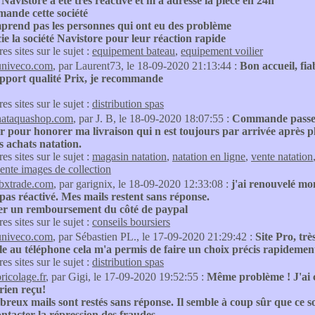
é Navistore a été tres réactive et m a adressé la pièce en 24h
mande cette société
mprend pas les personnes qui ont eu des problème
ie la société Navistore pour leur réaction rapide
res sites sur le sujet :
equipement bateau
,
equipement voilier
univeco.com
, par Laurent73, le 18-09-2020 21:13:44 :
Bon accueil, fiab
apport qualité Prix, je recommande
res sites sur le sujet :
distribution spas
nataquashop.com
, par J. B, le 18-09-2020 18:07:55 :
Commande passer 
 pour honorer ma livraison qui n est toujours par arrivée après pl
 achats natation.
res sites sur le sujet :
magasin natation
,
natation en ligne
,
vente natation
ente images de collection
tbxtrade.com
, par garignix, le 18-09-2020 12:33:08 :
j'ai renouvelé mo
pas réactivé. Mes mails restent sans réponse.
ter un remboursement du côté de paypal
res sites sur le sujet :
conseils boursiers
univeco.com
, par Sébastien PL., le 17-09-2020 21:29:42 :
Site Pro, trè
e au téléphone cela m'a permis de faire un choix précis rapidemen
res sites sur le sujet :
distribution spas
ricolage.fr
, par Gigi, le 17-09-2020 19:52:55 :
Même problème ! J'ai 
rien reçu!
eux mails sont restés sans réponse. Il semble à coup sûr que ce s
ontacter la répression des fraudes.