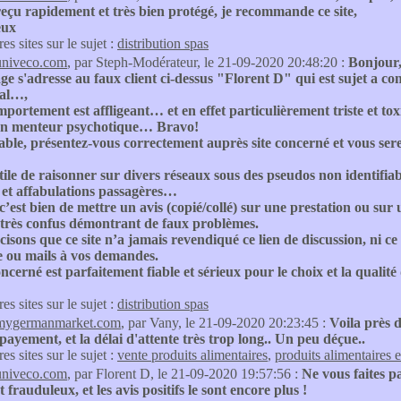
eçu rapidement et très bien protégé, je recommande ce site,
eux
res sites sur le sujet :
distribution spas
univeco.com
, par Steph-Modérateur, le 21-09-2020 20:48:20 :
Bonjour
ge s'adresse au faux client ci-dessus "Florent D" qui est su
al…,
portement est affligeant… et en effet particulièrement triste et tox
n menteur psychotique… Bravo!
able, présentez-vous correctement auprès site concerné et vous se
tile de raisonner sur divers réseaux sous des pseudos non identifiab
et affabulations passagères…
 c’est bien de mettre un avis (copié/collé) sur une prestation ou sur 
 très confus démontrant de faux problèmes.
isons que ce site n’a jamais revendiqué ce lien de discussion, ni 
e ou mails à vos demandes.
oncerné est parfaitement fiable et sérieux pour le choix et la qualit
res sites sur le sujet :
distribution spas
mygermanmarket.com
, par Vany, le 21-09-2020 20:23:45 :
Voila près 
ayement, et la délai d'attente très trop long.. Un peu déçue..
res sites sur le sujet :
vente produits alimentaires
,
produits alimentaires 
univeco.com
, par Florent D, le 21-09-2020 19:57:56 :
Ne vous faites pas
t frauduleux, et les avis positifs le sont encore plus !