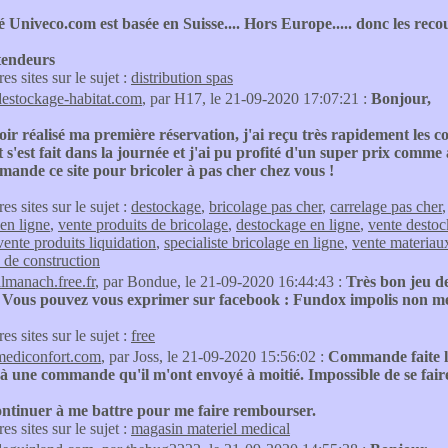
é Univeco.com est basée en Suisse.... Hors Europe..... donc les recour
tendeurs
res sites sur le sujet :
distribution spas
destockage-habitat.com
, par H17, le 21-09-2020 17:07:21 :
Bonjour,
ir réalisé ma première réservation, j'ai reçu très rapidement les
t s'est fait dans la journée et j'ai pu profité d'un super prix comme a
ande ce site pour bricoler à pas cher chez vous !
res sites sur le sujet :
destockage
,
bricolage pas cher
,
carrelage pas cher
 en ligne
,
vente produits de bricolage
,
destockage en ligne
,
vente desto
vente produits liquidation
,
specialiste bricolage en ligne
,
vente materiau
 de construction
almanach.free.fr
, par Bondue, le 21-09-2020 16:44:43 :
Très bon jeu de
e. Vous pouvez vous exprimer sur facebook : Fundox impolis non m
res sites sur le sujet :
free
mediconfort.com
, par Joss, le 21-09-2020 15:56:02 :
Commande faite le
 à une commande qu'il m'ont envoyé à moitié. Impossible de se fair
ontinuer à me battre pour me faire rembourser.
res sites sur le sujet :
magasin materiel medical