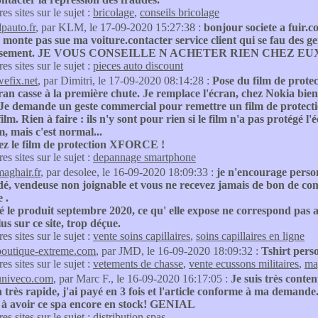
res sites sur le sujet :
bricolage
,
conseils bricolage
dpauto.fr
, par KLM, le 17-09-2020 15:27:38 :
bonjour societe a fuir.
 monte pas sue ma voiture.contacter service client qui se fau des 
rsement. JE VOUS CONSEILLE N ACHETER RIEN CHEZ EU
res sites sur le sujet :
pieces auto discount
wefix.net
, par Dimitri, le 17-09-2020 08:14:28 :
Pose du film de prote
écran casse à la première chute. Je remplace l'écran, chez Nokia 
. Je demande un geste commercial pour remettre un film de protect
ilm. Rien à faire : ils n'y sont pour rien si le film n'a pas protégé l
lm, mais c'est normal...
yez le film de protection XFORCE !
res sites sur le sujet :
depannage smartphone
maghair.fr
, par desolee, le 16-09-2020 18:09:33 :
je n'encourage person
, vendeuse non joignable et vous ne recevez jamais de bon de com
e .
té le produit septembre 2020, ce qu' elle expose ne correspond pas a
lus sur ce site, trop déçue.
res sites sur le sujet :
vente soins capillaires
,
soins capillaires en ligne
boutique-extreme.com
, par JMD, le 16-09-2020 18:09:32 :
Tshirt perso
res sites sur le sujet :
vetements de chasse
,
vente ecussons militaires
,
ma
univeco.com
, par Marc F., le 16-09-2020 16:17:05 :
Je suis très conte
 très rapide, j'ai payé en 3 fois et l'article conforme à ma demande
s à avoir ce spa encore en stock! GENIAL
res sites sur le sujet :
distribution spas