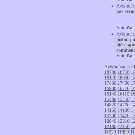
Avis sur
pas recon
Voir d'aut
Avis sur
piston j'
pièce ap
commence
Voir d'aut
Avis suivants :
18780
18750
1
18120
18090
1
17460
17430
1
16800
16770
1
16140
16110
1
15480
15450
1
14820
14790
1
14160
14130
1
13500
13470
1
12840
12810
1
12180
12150
1
11520
11490
11