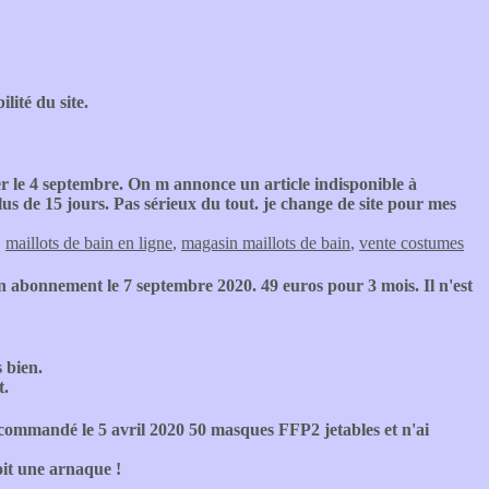
ilité du site.
le 4 septembre. On m annonce un article indisponible à
us de 15 jours. Pas sérieux du tout. je change de site pour mes
,
maillots de bain en ligne
,
magasin maillots de bain
,
vente costumes
n abonnement le 7 septembre 2020. 49 euros pour 3 mois. Il n'est
s bien.
t.
commandé le 5 avril 2020 50 masques FFP2 jetables et n'ai
oit une arnaque !