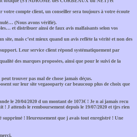
rtement toxique (SYNDROME des CORBEAUX du NET) et
r votre compte client, un conseiller sera toujours à votre écoute
nnulé… (Nous avons vérifié).
les… et distribuer ainsi de faux avis malfaisants selon vos
un site, mais c’est mieux quand un avis reflète la vérité et non des
ce support. Leur service client répond systématiquement par
alité des marques proposées, ainsi que pour le suivi de la
n peut trouver pas mal de chose jamais déçus.
roposent sur leur site vegaooparty car beaucoup plus de choix que
nde le 20/04/2020 d un montant de 1073€ ! Je n ai jamais recu
t ! J attends le remboursement depuis le 19/07/2020 et tjrs rien
té supprimé ! Heureusement que j avais tout enregistré ! Une
merci.