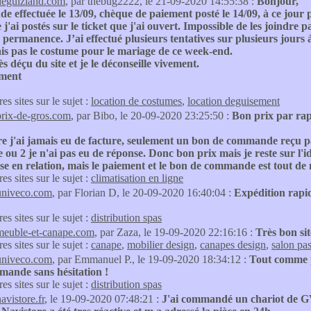
deguizland.com
, par thebug2222, le 21-09-2020 14:55:38 :
Bonjour,
effectuée le 13/09, chèque de paiement posté le 14/09, à ce jour pa
 j'ai postés sur le ticket que j'ai ouvert. Impossible de les joindre 
 permanence. J’ai effectué plusieurs tentatives sur plusieurs jours 
is pas le costume pour le mariage de ce week-end.
rès déçu du site et je le déconseille vivement.
ment
res sites sur le sujet :
location de costumes
,
location deguisement
prix-de-gros.com
, par Bibo, le 20-09-2020 23:25:50 :
Bon prix par rap
e j'ai jamais eu de facture, seulement un bon de commande reçu par
 ou 2 je n'ai pas eu de réponse. Donc bon prix mais je reste sur l'idé
se en relation, mais le paiement et le bon de commande est tout de 
res sites sur le sujet :
climatisation en ligne
univeco.com
, par Florian D, le 20-09-2020 16:40:04 :
Expédition rapi
res sites sur le sujet :
distribution spas
meuble-et-canape.com
, par Zaza, le 19-09-2020 22:16:16 :
Très bon si
res sites sur le sujet :
canape
,
mobilier design
,
canapes design
,
salon pas
univeco.com
, par Emmanuel P., le 19-09-2020 18:34:12 :
Tout comme p
mande sans hésitation !
res sites sur le sujet :
distribution spas
avistore.fr
, le 19-09-2020 07:48:21 :
J'ai commandé un chariot de G