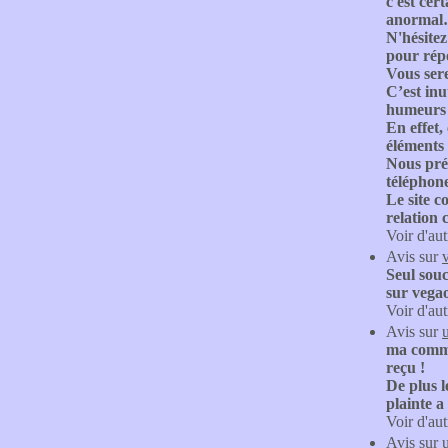
c'est ce
anormal
N'hésitez
pour rép
Vous sere
C’est inu
humeurs 
En effet,
éléments
Nous préc
téléphon
Le site c
relation c
Voir d'aut
Avis sur
Seul souc
sur vega
Voir d'aut
Avis sur
ma comman
reçu !
De plus l
plainte a
Voir d'aut
Avis sur