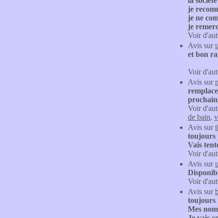
la sociét
je recom
je ne co
je remerc
Voir d'aut
Avis sur
et bon r
Voir d'aut
Avis sur
remplacer
prochains
Voir d'aut
de bain
,
v
Avis sur
toujours 
Vais ten
Voir d'aut
Avis sur
Disponibl
Voir d'aut
Avis sur
b
toujours 
Mes nombr
Je vais c