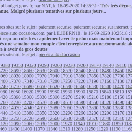
tipi.budget.gouv.fr
, par NAT, le 16-09-2020 14:35:31 :
Très très déçue,
nue. Malgré plusieurs tentatives sur plusieurs jours...
res sites sur le sujet :
paiement securise
,
paiement securise sur internet
,
piece-auto-occasion.com
, par LILIBERN18 , le 16-09-2020 10:25:18 :
ai reçu un colis très rapidement avec le piston mais maintenant impo
rès une semaine mon compte client enregistre aucune commande alor
 à avoir de gros doutes
res sites sur le sujet :
pieces auto d'occasion
19380
19350
19320
19290
19260
19230
19200
19170
19140
19110
1
8720
18690
18660
18630
18600
18570
18540
18510
18480
18450
18
8060
18030
18000
17970
17940
17910
17880
17850
17820
17790
17
7400
17370
17340
17310
17280
17250
17220
17190
17160
17130
17
6740
16710
16680
16650
16620
16590
16560
16530
16500
16470
16
6080
16050
16020
15990
15960
15930
15900
15870
15840
15810
15
5420
15390
15360
15330
15300
15270
15240
15210
15180
15150
15
4760
14730
14700
14670
14640
14610
14580
14550
14520
14490
14
4100
14070
14040
14010
13980
13950
13920
13890
13860
13830
13
3440
13410
13380
13350
13320
13290
13260
13230
13200
13170
13
2780
12750
12720
12690
12660
12630
12600
12570
12540
12510
12
2120
12090
12060
12030
12000
11970
11940
11910
11880
11850
118
460
11430
11400
11370
11340
11310
11280
11250
11220
11190
1116