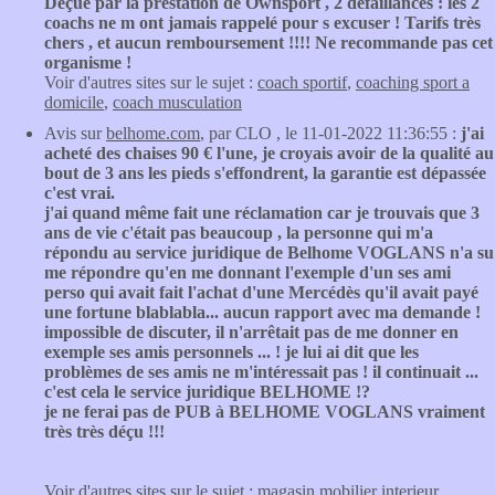
Déçue par la prestation de Ownsport , 2 défaillances : les 2
coachs ne m ont jamais rappelé pour s excuser ! Tarifs très
chers , et aucun remboursement !!!! Ne recommande pas cet
organisme !
Voir d'autres sites sur le sujet :
coach sportif
,
coaching sport a
domicile
,
coach musculation
Avis sur
belhome.com
, par CLO , le 11-01-2022 11:36:55 :
j'ai
acheté des chaises 90 € l'une, je croyais avoir de la qualité au
bout de 3 ans les pieds s'effondrent, la garantie est dépassée
c'est vrai.
j'ai quand même fait une réclamation car je trouvais que 3
ans de vie c'était pas beaucoup , la personne qui m'a
répondu au service juridique de Belhome VOGLANS n'a su
me répondre qu'en me donnant l'exemple d'un ses ami
perso qui avait fait l'achat d'une Mercédès qu'il avait payé
une fortune blablabla... aucun rapport avec ma demande !
impossible de discuter, il n'arrêtait pas de me donner en
exemple ses amis personnels ... ! je lui ai dit que les
problèmes de ses amis ne m'intéressait pas ! il continuait ...
c'est cela le service juridique BELHOME !?
je ne ferai pas de PUB à BELHOME VOGLANS vraiment
très très déçu !!!
Voir d'autres sites sur le sujet :
magasin mobilier interieur