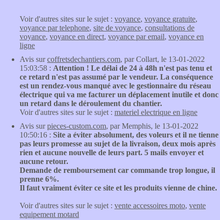
Voir d'autres sites sur le sujet :
voyance
,
voyance gratuite
,
voyance par telephone
,
site de voyance
,
consultations de
voyance
,
voyance en direct
,
voyance par email
,
voyance en
ligne
Avis sur
coffretsdechantiers.com
, par Collart, le 13-01-2022
15:03:58 :
Attention ! Le délai de 24 à 48h n'est pas tenu et
ce retard n'est pas assumé par le vendeur. La conséquence
est un rendez-vous manqué avec le gestionnaire du réseau
électrique qui va me facturer un déplacement inutile et donc
un retard dans le déroulement du chantier.
Voir d'autres sites sur le sujet :
materiel electrique en ligne
Avis sur
pieces-custom.com
, par Memphis, le 13-01-2022
10:50:16 :
Site a éviter absolument, des voleurs et il ne tienne
pas leurs promesse au sujet de la livraison, deux mois après
rien et aucune nouvelle de leurs part. 5 mails envoyer et
aucune retour.
Demande de remboursement car commande trop longue, il
prenne 6%.
Il faut vraiment éviter ce site et les produits vienne de chine.
Voir d'autres sites sur le sujet :
vente accessoires moto
,
vente
equipement motard