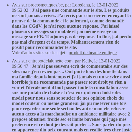
Avis sur
procosmetiques.be
, par Loredana, le 13-01-2022
09:52:02 :
J'ai passé une commande sur le site. Les produits
ne sont jamais arrivés. J'ai écris par courrier en envoyant la
preuve de la commande et le paiement, comme demandé
dans les CGdV, je n'ai reçu aucune réponse. J'ai laissé
plusieurs messages sur mobile et j'ai même envoyé un
message sur FB. Toujours pas de réponse. In fine, j'ai perdu
pas mal d'argent et de temps. Malheuresement rien de
positif pour recommander le site.
Voir d'autres sites sur le sujet :
produit de beaute en ligne
Avis sur
entrepotdelalunette.com
, par Kelly, le 13-01-2022
09:50:47 :
Je n'ai pas souvent ecrit de commentaire sur des
sites mais j'en revien pas .. Ont porte tous des lunette dans
ma famille depuis lontemps et j'ai jamais eu un service aussi
horrible je ne recommande pas passer tout droit ya rien a
voir et l'iteralement il faut passer toute la consultation assis
sur une putain de chaise et c'est eux qui von choisir des
model pour nous sans se soucier de nos opinion choix du
model couleur ou meme grandeur jai pu me lever une fois
pour regarder une seule section les autre mon ete refuser
aucun acces a la marchandise un ambiance millitaire avec 2
prepose obtstiner froide sec et limite baveuse qui juge mes
preference et ce dont je devrait porter .. Sans parler du prix
en apparence din prix courant mais en realite tres cher juste