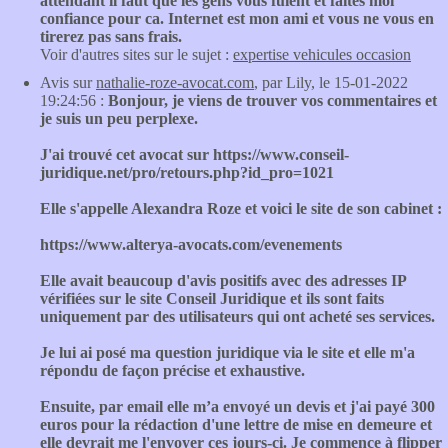
attendant il faut que les gens vous fuient et faites moi
confiance pour ca. Internet est mon ami et vous ne vous en
tirerez pas sans frais.
Voir d'autres sites sur le sujet :
expertise vehicules occasion
Avis sur
nathalie-roze-avocat.com
, par Lily, le 15-01-2022
19:24:56 :
Bonjour, je viens de trouver vos commentaires et
je suis un peu perplexe.
J'ai trouvé cet avocat sur https://www.conseil-
juridique.net/pro/retours.php?id_pro=1021
Elle s'appelle Alexandra Roze et voici le site de son cabinet :
https://www.alterya-avocats.com/evenements
Elle avait beaucoup d'avis positifs avec des adresses IP
vérifiées sur le site Conseil Juridique et ils sont faits
uniquement par des utilisateurs qui ont acheté ses services.
Je lui ai posé ma question juridique via le site et elle m'a
répondu de façon précise et exhaustive.
Ensuite, par email elle m’a envoyé un devis et j'ai payé 300
euros pour la rédaction d'une lettre de mise en demeure et
elle devrait me l'envoyer ces jours-ci. Je commence à flipper