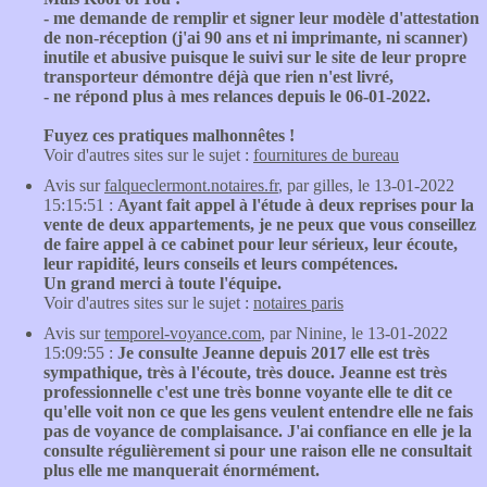
- me demande de remplir et signer leur modèle d'attestation
de non-réception (j'ai 90 ans et ni imprimante, ni scanner)
inutile et abusive puisque le suivi sur le site de leur propre
transporteur démontre déjà que rien n'est livré,
- ne répond plus à mes relances depuis le 06-01-2022.
Fuyez ces pratiques malhonnêtes !
Voir d'autres sites sur le sujet :
fournitures de bureau
Avis sur
falqueclermont.notaires.fr
, par gilles, le 13-01-2022
15:15:51 :
Ayant fait appel à l'étude à deux reprises pour la
vente de deux appartements, je ne peux que vous conseillez
de faire appel à ce cabinet pour leur sérieux, leur écoute,
leur rapidité, leurs conseils et leurs compétences.
Un grand merci à toute l'équipe.
Voir d'autres sites sur le sujet :
notaires paris
Avis sur
temporel-voyance.com
, par Ninine, le 13-01-2022
15:09:55 :
Je consulte Jeanne depuis 2017 elle est très
sympathique, très à l'écoute, très douce. Jeanne est très
professionnelle c'est une très bonne voyante elle te dit ce
qu'elle voit non ce que les gens veulent entendre elle ne fais
pas de voyance de complaisance. J'ai confiance en elle je la
consulte régulièrement si pour une raison elle ne consultait
plus elle me manquerait énormément.