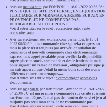
Voir d'autres sites sur le sujet :
cartouche encre
Avis sur
meovia.com
, par PONPON, le 18-01-2022 09:56:26 :
PENSE QUE LE SITE EST FERME, EN LIQUIDATION
JUDICIAIRE SUR MIRAMAS, ADRESSE SUR AIX EN
PROVENCE, JE NE COMPRENDS PAS,
INJOIGNABLE AU TELEPHONE
Voir d'autres sites sur le sujet :
accessoires auto
,
vente
accessoires auto
Avis sur
electromenager-express.com
, par serguei, le 18-01-
2022 08:52:50 :
une commande chez spareka et apres un
mois la piece n'est toujours pas arrivée, annulation de
commande et nouvelle commande chez electromenager
express mais appel prealable pour verifier la disponibilité,
super piece en stock, commande et des le lendemain mail
pour signaler un retard de livraison , obligatoire puisque je
me suis appercu que c'etait la meme boite sous des noms
différents encore une arnaque.....
Voir d'autres sites sur le sujet :
electromenager
,
accessoires
electromenager
Avis sur
maghair.fr
, par safiatoueotall@yahoo.fr, le 18-01-2022
04:25:06 :
C'est ma première commande sur ce site et je suis
extrêmement déçue. Je n ai pas de numéro de suivi et je n ai
toujours pas reçu mon colis. Je ne recommande pas.
Voir d'autres sites sur le sujet :
vente soins capillaires
,
soins