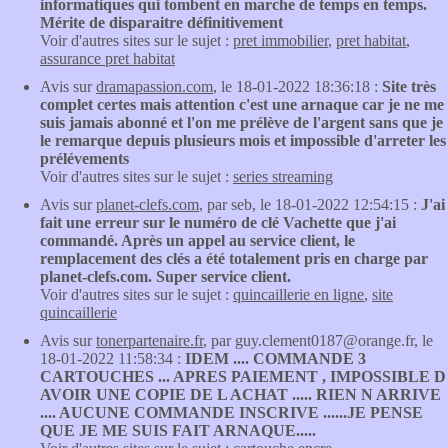
informatiques qui tombent en marche de temps en temps.
Mérite de disparaitre définitivement
Voir d'autres sites sur le sujet :
pret immobilier
,
pret habitat
,
assurance pret habitat
Avis sur
dramapassion.com
, le 18-01-2022 18:36:18 :
Site très
complet certes mais attention c'est une arnaque car je ne me
suis jamais abonné et l'on me prélève de l'argent sans que je
le remarque depuis plusieurs mois et impossible d'arreter les
prélévements
Voir d'autres sites sur le sujet :
series streaming
Avis sur
planet-clefs.com
, par seb, le 18-01-2022 12:54:15 :
J'ai
fait une erreur sur le numéro de clé Vachette que j'ai
commandé. Après un appel au service client, le
remplacement des clés a été totalement pris en charge par
planet-clefs.com. Super service client.
Voir d'autres sites sur le sujet :
quincaillerie en ligne
,
site
quincaillerie
Avis sur
tonerpartenaire.fr
, par guy.clement0187@orange.fr, le
18-01-2022 11:58:34 :
IDEM .... COMMANDE 3
CARTOUCHES ... APRES PAIEMENT , IMPOSSIBLE D
AVOIR UNE COPIE DE L ACHAT ..... RIEN N ARRIVE
.... AUCUNE COMMANDE INSCRIVE ......JE PENSE
QUE JE ME SUIS FAIT ARNAQUE.....