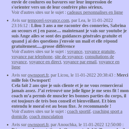
envie de coulures ou bavures sur leur impression de
s'orienter vers un de leur confrère plus sérieux.
Voir d'autres sites sur le sujet :
cadeaux personnalises en ligne
Avis sur
temporel-voyance.com
, par Lea, le 11-01-2022
23:16:12 :
Lilou 3 ans a me raconter des conneries, Sabrina
au secours et j en passe.... maintenant je vais sur youtube je
suis Ange ailes se sont des guidances générales gratuite et
quand j ai des questions j'envoie un mail et elle répond
gratuitement.....grosse différence
Voir d'autres sites sur le sujet :
voyance
,
voyance gratuite
,
voyance par telephone
,
site de voyance
,
consultations de
voyance
,
voyance en direct
,
voyance par email
,
voyance en
ligne
Avis sur
ownsport.fr
, par Licou, le 11-01-2022 20:38:43 :
Merci
mille fois Ownsport!
Cela fait 2 ans que je suis cliente et je ne vous remercierai
jamais assez. J’ai retrouvé une jolie ligne je me sens fit ! mon
coach m’a permis de muscler les bonnes parties du corps, il
est toujours de très bon conseil et bienveillant. Et bien
entendu le moral est au beau fixe. Je recommande !
Voir d'autres sites sur le sujet :
coach sportif
,
coaching sport a
domicile
,
coach musculation
Avis sur
ownsport.fr
, par Anouchka, le 11-01-2022 12:50:00 :