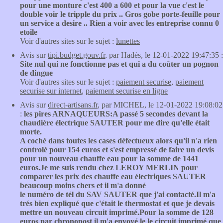
pour une monture c'est 400 a 600 et pour la vue c'est le
double voir le tripple du prix .. Gros gobe porte-feuille pour
un service a desire .. Rien a voir avec les entreprise connu 0
etoile
Voir d'autres sites sur le sujet :
lunettes
Avis sur
tipi.budget.gouv.fr
, par Hadès, le 12-01-2022 19:47:35 :
Site nul qui ne fonctionne pas et qui a du coûter un pognon
de dingue
Voir d'autres sites sur le sujet :
paiement securise
,
paiement
securise sur internet
,
paiement securise en ligne
Avis sur
direct-artisans.fr
, par MICHEL, le 12-01-2022 19:08:02
:
les pires ARNAQUEURS:A passé 5 secondes devant la
chaudière électrique SAUTER pour me dire qu'elle était
morte.
A coché dans toutes les cases défectueux alors qu'il n'a rien
controlé pour 154 euros et s'est empressé de faire un devis
pour un nouveau chauffe eau pour la somme de 1441
euros.Je me suis rendu chez LEROY MERLIN pour
comparer les prix des chauffe eau électriques SAUTER
beaucoup moins chers et il m'a donné
le numéro de tél du SAV SAUTER que j'ai contacté.Il m'a
trés bien expliqué que c'était le thermostat et que je devais
mettre un nouveau circuit imprimé.Pour la somme de 128
euros par chronopost il m'a envoyé le le circuit imprimé que