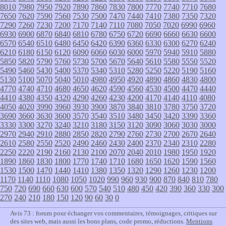
8010
7980
7950
7920
7890
7860
7830
7800
7770
7740
7710
7680
7650
7620
7590
7560
7530
7500
7470
7440
7410
7380
7350
7320
7290
7260
7230
7200
7170
7140
7110
7080
7050
7020
6990
6960
6930
6900
6870
6840
6810
6780
6750
6720
6690
6660
6630
6600
6570
6540
6510
6480
6450
6420
6390
6360
6330
6300
6270
6240
6210
6180
6150
6120
6090
6060
6030
6000
5970
5940
5910
5880
5850
5820
5790
5760
5730
5700
5670
5640
5610
5580
5550
5520
5490
5460
5430
5400
5370
5340
5310
5280
5250
5220
5190
5160
5130
5100
5070
5040
5010
4980
4950
4920
4890
4860
4830
4800
4770
4740
4710
4680
4650
4620
4590
4560
4530
4500
4470
4440
4410
4380
4350
4320
4290
4260
4230
4200
4170
4140
4110
4080
4050
4020
3990
3960
3930
3900
3870
3840
3810
3780
3750
3720
3690
3660
3630
3600
3570
3540
3510
3480
3450
3420
3390
3360
3330
3300
3270
3240
3210
3180
3150
3120
3090
3060
3030
3000
2970
2940
2910
2880
2850
2820
2790
2760
2730
2700
2670
2640
2610
2580
2550
2520
2490
2460
2430
2400
2370
2340
2310
2280
2250
2220
2190
2160
2130
2100
2070
2040
2010
1980
1950
1920
1890
1860
1830
1800
1770
1740
1710
1680
1650
1620
1590
1560
1530
1500
1470
1440
1410
1380
1350
1320
1290
1260
1230
1200
1170
1140
1110
1080
1050
1020
990
960
930
900
870
840
810
780
750
720
690
660
630
600
570
540
510
480
450
420
390
360
330
300
270
240
210
180
150
120
90
60
30
0
Avis 73 : forum pour échanger vos commentaires, témoignages, critiques sur
des sites web, mais aussi les bons plans, code promo, réductions.
Mentions