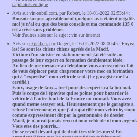
capillaires en ligne
Avis sur
vin-subtil.com
, par Robert, le 18-01-2022 02:53:44 :
Bonsoir surpris agréablement quelques avis étaient négatifs
moi je n’ai eu que des bons conseils et ma commande 135 €
est arrivé sans problème.
Voir d'autres sites sur le sujet :
vin sur internet
Avis sur
expad.eu
, par Degert, le 16-01-2022 08:00:45 :
Fuyez
les! Se sont les chiens chiens agréés de la Macif.
Victime d'un sinistre en stationnement j'ai été suite au
passage de leur expert en formation doublement lésée.
Au lieu de me menacer au telephone vous auriez mieux fait
de vous déplacer pour chapronner votre mec en formation
qui à "expertisé" mon vehicule seul. (Le garagiste me l'a
certifié.)
Faux, usage de faux... bref pour des experts ca la fou mal.
Puis le coups de l'épaviste qui se pointe pour bazarder le
vehicule à l'autre bout de la France on connait. Vous avez
quand meme essayer oui.. Heureusement que le garagiste a
refusé l'enlevement et que j'ai rapatrillè mon vehicule, sinon
comme expressément dit par la gestionnaire de dossier
Macif, je n'aurai jamais revu ni mon vehicule ni mon argent.
Vous etes des pourris...
On se revoit devant qui de droit tres vite les mecs! En