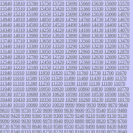
15840
15810
15780
15750
15720
15690
15660
15630
15600
15570
15540
15510
15480
15450
15420
15390
15360
15330
15300
15270
15240
15210
15180
15150
15120
15090
15060
15030
15000
14970
14940
14910
14880
14850
14820
14790
14760
14730
14700
14670
14640
14610
14580
14550
14520
14490
14460
14430
14400
14370
14340
14310
14280
14250
14220
14190
14160
14130
14100
14070
14040
14010
13980
13950
13920
13890
13860
13830
13800
13770
13740
13710
13680
13650
13620
13590
13560
13530
13500
13470
13440
13410
13380
13350
13320
13290
13260
13230
13200
13170
13140
13110
13080
13050
13020
12990
12960
12930
12900
12870
12840
12810
12780
12750
12720
12690
12660
12630
12600
12570
12540
12510
12480
12450
12420
12390
12360
12330
12300
12270
12240
12210
12180
12150
12120
12090
12060
12030
12000
11970
11940
11910
11880
11850
11820
11790
11760
11730
11700
11670
11640
11610
11580
11550
11520
11490
11460
11430
11400
11370
11340
11310
11280
11250
11220
11190
11160
11130
11100
11070
11040
11010
10980
10950
10920
10890
10860
10830
10800
10770
10740
10710
10680
10650
10620
10590
10560
10530
10500
10470
10440
10410
10380
10350
10320
10290
10260
10230
10200
10170
10140
10110
10080
10050
10020
9990
9960
9930
9900
9870
9840
9810
9780
9750
9720
9690
9660
9630
9600
9570
9540
9510
9480
9450
9420
9390
9360
9330
9300
9270
9240
9210
9180
9150
9120
9090
9060
9030
9000
8970
8940
8910
8880
8850
8820
8790
8760
8730
8700
8670
8640
8610
8580
8550
8520
8490
8460
8430
8400
8370
8340
8310
8280
8250
8220
8190
8160
8130
8100
8070
8040