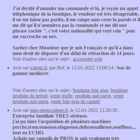
J'ai décidé d'annuler ma commande et là, je reçois un appel
téléphonique de la boutique, le vendeur est très désagréable,
il ne me laisse pas parler, il me coupe sans cesse la parole et il
me dit qu'il n'annulera pas la commande et me dit une
phrase raciste ", c'est votre nationalité qui veut cela " puis
me raccroche au nez.
Sachez cher Monsieur que je suis Français et qu'il a dans
mon droit de disposer d'un délai de rétraction de 14 jours.
Voir d'autres sites sur le sujet :
accessoire velo
Avis sur
valette.fr
, par Bof, le 12-01-2022 13:00:24 :
bas de
gamme mediocre
Voir d'autres sites sur le sujet :
boutique foie gras
,
boutique
produits du terroir
,
vente truffe
,
produits sud ouest
,
vente
produits sud ouest
,
vente foie gras de canard
Avis sur
mpo-motoculture.fr
, le 12-01-2022 12:20:38 :
Entreprise familiale TRES sérieuse.
j'ai pu faire l'acquisition de plusieurs machines
perche,tronconneuse,elagueuse,debrousailleuse,souffleur....
tout en ECHO.
Achats sur conseils de PROS je suis vraiement trés