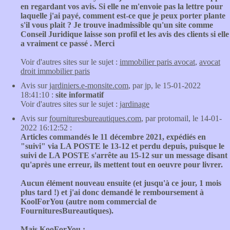
en regardant vos avis. Si elle ne m'envoie pas la lettre pour
laquelle j'ai payé, comment est-ce que je peux porter plante
s'il vous plait ? Je trouve inadmissible qu'un site comme
Conseil Juridique laisse son profil et les avis des clients si elle
a vraiment ce passé . Merci
Voir d'autres sites sur le sujet :
immobilier paris avocat
,
avocat
droit immobilier paris
Avis sur
jardiniers.e-monsite.com
, par jp, le 15-01-2022
18:41:10 :
site informatif
Voir d'autres sites sur le sujet :
jardinage
Avis sur
fournituresbureautiques.com
, par protomail, le 14-01-
2022 16:12:52 :
Articles commandés le 11 décembre 2021, expédiés en
"suivi" via LA POSTE le 13-12 et perdu depuis, puisque le
suivi de LA POSTE s'arrête au 15-12 sur un message disant
qu'après une erreur, ils mettent tout en oeuvre pour livrer.
Aucun élément nouveau ensuite (et jusqu'à ce jour, 1 mois
plus tard !) et j'ai donc demandé le remboursement à
KoolForYou (autre nom commercial de
FournituresBureautiques).
Mais KooForYou :