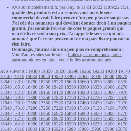
Avis sur
nicolebernard.fr
, par Guy, le 11-01-2022 11:09:22 :
La
qualité des produits est au rendez-vous mais le sens
commercial devrait faire preuve d'un peu plus de souplesse.
J'ai cdé des nonnettes qui devaient donner droit à un paquet
gratuit, j'ai commis l'erreur de cder le paquet gratuit qui
m'a été livré seul à son prix. J'ai appelé le service qui m'a
annoncé que l'erreur provenant de ma part ils ne pouvaient
rien faire.
Dommage, j'aurais aimé un peu plus de compréhension !
Voir d'autres sites sur le sujet :
huiles gastronomiques
,
huiles
gastronomiques en ligne
,
vente huiles gastronomiques
Avis suivants :
19380
19350
19320
19290
19260
19230
19200
19170
19140
19110
19080
19050
19020
18990
18960
18930
18900
18870
18840
18810
18780
18750
18720
18690
18660
18630
18600
18570
18540
18510
18480
18450
18420
18390
18360
18330
18300
18270
18240
18210
18180
18150
18120
18090
18060
18030
18000
17970
17940
17910
17880
17850
17820
17790
17760
17730
17700
17670
17640
17610
17580
17550
17520
17490
17460
17430
17400
17370
17340
17310
17280
17250
17220
17190
17160
17130
17100
17070
17040
17010
16980
16950
16920
16890
16860
16830
16800
16770
16740
16710
16680
16650
16620
16590
16560
16530
16500
16470
16440
16410
16380
16350
16320
16290
16260
16230
16200
16170
16140
16110
16080
16050
16020
15990
15960
15930
15900
15870