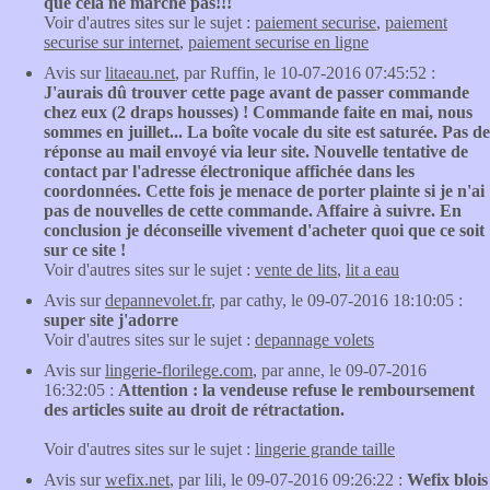
que cela ne marche pas!!!
Voir d'autres sites sur le sujet :
paiement securise
,
paiement
securise sur internet
,
paiement securise en ligne
Avis sur
litaeau.net
, par Ruffin, le 10-07-2016 07:45:52 :
J'aurais dû trouver cette page avant de passer commande
chez eux (2 draps housses) ! Commande faite en mai, nous
sommes en juillet... La boîte vocale du site est saturée. Pas de
réponse au mail envoyé via leur site. Nouvelle tentative de
contact par l'adresse électronique affichée dans les
coordonnées. Cette fois je menace de porter plainte si je n'ai
pas de nouvelles de cette commande. Affaire à suivre. En
conclusion je déconseille vivement d'acheter quoi que ce soit
sur ce site !
Voir d'autres sites sur le sujet :
vente de lits
,
lit a eau
Avis sur
depannevolet.fr
, par cathy, le 09-07-2016 18:10:05 :
super site j'adorre
Voir d'autres sites sur le sujet :
depannage volets
Avis sur
lingerie-florilege.com
, par anne, le 09-07-2016
16:32:05 :
Attention : la vendeuse refuse le remboursement
des articles suite au droit de rétractation.
Voir d'autres sites sur le sujet :
lingerie grande taille
Avis sur
wefix.net
, par lili, le 09-07-2016 09:26:22 :
Wefix blois