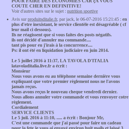
POUR FAIRE DES ECONOMIES CAR çA VOUS
COUTE CHER EN DEFINITIVE!
Voir d'autres sites sur le sujet :
nutrition sportive
Avis sur
produitsditalie.fr
, par jack, le 06-07-2016 15:21:45 :
en
plus d'etre inexistant, le service clientèle est désagréable ( cf
leur mail ci dessous).
Ils ne réagissent que si vous faites des posts négatifs.
ils ont décidé d'annuler ma commande....
tant pis pour eu j'irais à la concurrence....
Ps: il ont été en liquidation judiciaire en juin 2014.
Le 5 juillet 2016 à 11:37, LA TAVOLA D'ITALIA
latavoladitalia.live.fr a écrit :
Monsieur
Nous vous avons eu au téléphone semaine dernière vous
expliquant que votre premier règlement nous ne l'avons
jamais reçus.
Nous avons reçus le nouveau cheque vendredi dernier.
Nous allons annuler votre commande et vous renvoyer cotre
règlement.
Cordialement
SERVICE CLIENTS
Le 5 juil. 2016 à 11:10, ..... a écrit : Bonjour Mr,
C'est une commande que j'ai passé pour faire un cadeau
pour la fete je vous ai envoyé environ huit mails et laissé 3