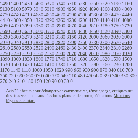
5490
5460
5430
5400
5370
5340
5310
5280
5250
5220
5190
5160
5130
5100
5070
5040
5010
4980
4950
4920
4890
4860
4830
4800
4770
4740
4710
4680
4650
4620
4590
4560
4530
4500
4470
4440
4410
4380
4350
4320
4290
4260
4230
4200
4170
4140
4110
4080
4050
4020
3990
3960
3930
3900
3870
3840
3810
3780
3750
3720
3690
3660
3630
3600
3570
3540
3510
3480
3450
3420
3390
3360
3330
3300
3270
3240
3210
3180
3150
3120
3090
3060
3030
3000
2970
2940
2910
2880
2850
2820
2790
2760
2730
2700
2670
2640
2610
2580
2550
2520
2490
2460
2430
2400
2370
2340
2310
2280
2250
2220
2190
2160
2130
2100
2070
2040
2010
1980
1950
1920
1890
1860
1830
1800
1770
1740
1710
1680
1650
1620
1590
1560
1530
1500
1470
1440
1410
1380
1350
1320
1290
1260
1230
1200
1170
1140
1110
1080
1050
1020
990
960
930
900
870
840
810
780
750
720
690
660
630
600
570
540
510
480
450
420
390
360
330
300
270
240
210
180
150
120
90
60
30
0
Avis 73 : forum pour échanger vos commentaires, témoignages, critiques sur
des sites web, mais aussi les bons plans, code promo, réductions.
Mentions
légales et contact
.