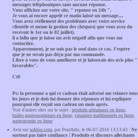
messages téléphoniques sans aucune réponse.
Vous affichez sur votre site, " reponse en 24h ".
Je vous ai encore appelé ce matin laissé un message....
Vous avez rééllement des problèmes avec votre service
clientèle et meme la gestion des chèques( que vous avez du
recevoir le 1er ou le 02 juillet).
il a fallu que je laisse un avis négatif afin que vous me
contactiez.
Apparemment, je ne suis pas le seul dans ce cas. J'espère
que je ne serais pas déçu par ma commande.
Libre à vous de vous améliorer et je laisserais des avis plus "
favorables".
Cdt
Ps: la personne a qui ce cadeau était adressé me relance tous
les jours et je dois lui donner des réponses et lui expliquer
pourquoi elle reçoit son cadeau un mois après.
Voir d'autres sites sur le sujet :
produits artisanaux en ligne
,
huiles gastronomiques en ligne
,
vinaigres traditionnels en ligne
,
gastronomie en ligne
Avis sur
soldoo.com
, par PourInfo, le 06-07-2016 13:13:43 :
Ne
surtout pas faire confiance ! Produits et discours alléchants