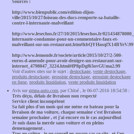
Sources :
http://www.bienpublic.com/edition-dijon-
ville/2015/10/27/loiseau-des-ducs-remporte-sa-bataille-
contre-l-internaute-malveillant
http://www.lesechos.fr/27/10/2015/lesechos.fr/021434878080
internaute-condamne-pour-un-commentaire-faux-et-
malveillant-sur-un-restaurant.htm#kbQYHasqfX14BYeV.99
http://www.lemonde.fr/societe/article/2015/10/27/2-500-
euros-d-amende-pour-avoir-denigre-un-restaurant-sur-
internet_4798047_3224.html#fP8pDgf63ovGUma2.99
Voir d'autres sites sur le sujet :
destockage
,
vente destockage
,
produits destockage
,
grossiste destockage
,
grossiste destockage
en ligne
,
produits liquidation
,
vente produits liquidation
Avis sur
gmpa-auto.com
, par Chloé , le 06-07-2016 18:54:58 :
Très déçu, délais de livraison non respecté
Service client incompétent
Sa fait plus d'un mois qui me mène en bateau pour la
livraison de ma voiture, chaque semaine c'est livraison
semaine prochaine , et j'ai encore eu le cas aujourdhui
Je suis dans la merde sans voiture et en pleins
demenagement .
Tres en colère , je ne conseil en aucun cas ce site , et j'en