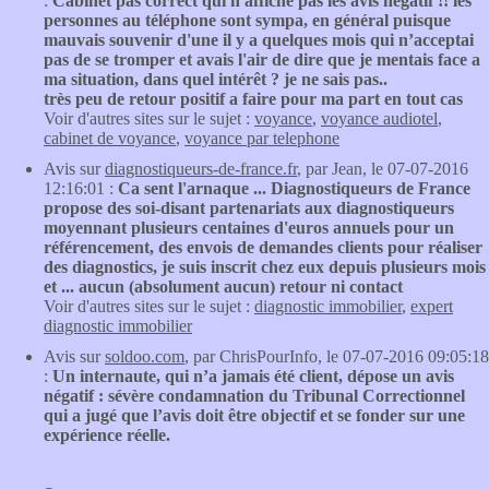
:
Cabinet pas correct qui n'affiche pas les avis négatif !! les
personnes au téléphone sont sympa, en général puisque
mauvais souvenir d'une il y a quelques mois qui n’acceptai
pas de se tromper et avais l'air de dire que je mentais face a
ma situation, dans quel intérêt ? je ne sais pas..
très peu de retour positif a faire pour ma part en tout cas
Voir d'autres sites sur le sujet :
voyance
,
voyance audiotel
,
cabinet de voyance
,
voyance par telephone
Avis sur
diagnostiqueurs-de-france.fr
, par Jean, le 07-07-2016
12:16:01 :
Ca sent l'arnaque ... Diagnostiqueurs de France
propose des soi-disant partenariats aux diagnostiqueurs
moyennant plusieurs centaines d'euros annuels pour un
référencement, des envois de demandes clients pour réaliser
des diagnostics, je suis inscrit chez eux depuis plusieurs mois
et ... aucun (absolument aucun) retour ni contact
Voir d'autres sites sur le sujet :
diagnostic immobilier
,
expert
diagnostic immobilier
Avis sur
soldoo.com
, par ChrisPourInfo, le 07-07-2016 09:05:18
:
Un internaute, qui n’a jamais été client, dépose un avis
négatif : sévère condamnation du Tribunal Correctionnel
qui a jugé que l’avis doit être objectif et se fonder sur une
expérience réelle.