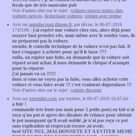
ferais que de très mauvaise pub
Voir d'autres sites sur le sujet :
voitures neuves moins cher
,
voitures neuves
,
destockage voitures
,
voiture avec remise
Avis sur
autodiscount-illange.fr
, par décue, le 06-07-2016
17:03:06 :
j'ai repéré une voiture chez eux, alors déjà pour
essayer faut prendre rdv, mais même avec le rendez vous, ils
ne préparent pas la voiture.
ensuite, le contrôle technique de la voiture n'est pas fait. Il
faut s'engager à acheter pour qu'il le fasse ???
enfin, on repère une fuite, on demande que la voiture soit
réparé avant achat, il nous demande le chèque d'acompte
pour la réparer
j'ai jamais vu ca !!!!!!
donc si vous ne voyez pas la fuite, vous allez acheter cette
voiture et vous faire avoir !!! c'est vraiment dégueulasse !!!
Voir d'autres sites sur le sujet :
voiture discount
Avis sur
xtremdiet.com
, par mylene, le 06-07-2016 16:47:44 :
a fuir !
commande trés lente (un mois pour 2 petits pots) en fait n'ai
reçu q'un pot et apres des dizaines de relance pour obtenir
le pot manquant qu'il avait oublié ,je n'ai pas reçu ce pot
sans explication ni respect,ni excuse ,ni avoir.
bref SITE NUL ,MALHONNETE ET A EVITER MEME