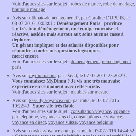
Voir d'autres sites sur le sujet :
robes de mariee
,
robe de mariage
,
boutique mariage
Avis sur
ultimate-demenagement.fr
, par Caroline DUPUIS, le
08-07-2016 10:03:01 :
Déménagement Paris - province
Un très bon déménagement, une équipe courtoise et
réactive, assidue mais surtout aux soins aucune casse à
déplorer.
Un gérant impliquer et des salariés disponibles pour
répondre à toutes nos questions logistiques.
merci encore
Voir d'autres sites sur le sujet :
demenagement
,
demenagement
paris
Avis sur
mydimm.com
, par David, le 07-07-2016 23:20:29 :
Vous connaissez MyDimm ? Je vis une très mauvaise
expérience en ce moment avec cette société.
Voir d'autres sites sur le sujet :
meubles sur mesure
Avis sur
kassidy-voyance.com
, par mika, le 07-07-2016
19:22:43 :
Super site très fiable
Voir d'autres sites sur le sujet :
consultation voyance
,
voyance
par telephone
,
voyance sans cb
,
consultations de voyance
,
voyance en direct
,
voyance suisse
,
voyance belgique
Avis sur
corsica-voyance.com
, par moi, le 07-07-2016 14:44:52