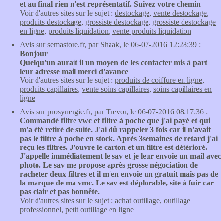
et au final rien n'est représentatif. Suivez votre chemin
Voir d'autres sites sur le sujet :
destockage
,
vente destockage
,
produits destockage
,
grossiste destockage
,
grossiste destockage
en ligne
,
produits liquidation
,
vente produits liquidation
Avis sur
semastore.fr
, par Shaak, le 06-07-2016 12:28:39 :
Bonjour
Quelqu'un aurait il un moyen de les contacter mis à part
leur adresse mail merci d'avance
Voir d'autres sites sur le sujet :
produits de coiffure en ligne
,
produits capillaires
,
vente soins capillaires
,
soins capillaires en
ligne
Avis sur
prosynergie.fr
, par Trevor, le 06-07-2016 08:17:36 :
Commandé filtre vwc et filtre à poche que j'ai payé et qui
m'a été retiré de suite. J'ai dû rappeler 3 fois car il n'avait
pas le filtre à poche en stock. Après 3semaines de retard j'ai
reçu les filtres. J'ouvre le carton et un filtre est détérioré.
J'appelle immédiatement le sav et je leur envoie un mail avec
photo. Le sav me propose après grosse négociation de
racheter deux filtres et il m'en envoie un gratuit mais pas de
la marque de ma vmc. Le sav est déplorable, site à fuir car
pas clair et pas honnête.
Voir d'autres sites sur le sujet :
achat outillage
,
outillage
professionnel
,
petit outillage en ligne