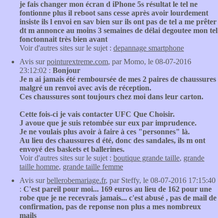
je fais changer mon écran d iPhone 5s résultat le tel ne
fontionne plus il reboot sans cesse après avoir lourdement
insiste ils l envoi en sav bien sur ils ont pas de tel a me prêter
dt m annonce au moins 3 semaines de délai degoutee mon tel
fonctonnait très bien avant
Voir d'autres sites sur le sujet :
depannage smartphone
Avis sur
pointurextreme.com
, par Momo, le 08-07-2016
23:12:02 :
Bonjour
Je n ai jamais été remboursée de mes 2 paires de chaussures
malgré un renvoi avec avis de réception.
Ces chaussures sont toujours chez moi dans leur carton.
Cette fois-ci je vais contacter UFC Que Choisir.
J avoue que je suis retombée sur eux par imprudence.
Je ne voulais plus avoir à faire à ces "personnes" là.
Au lieu des chaussures d été, donc des sandales, ils m ont
envoyé des baskets et ballerines.
Voir d'autres sites sur le sujet :
boutique grande taille
,
grande
taille homme
,
grande taille femme
Avis sur
bellerobemariage.fr
, par Steffy, le 08-07-2016 17:15:40
:
C'est pareil pour moi... 169 euros au lieu de 162 pour une
robe que je ne recevrais jamais... c'est abusé , pas de mail de
confirmation, pas de reponse non plus a mes nombreux
mails