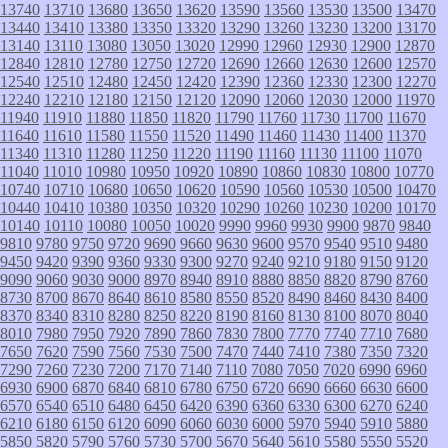
13740
13710
13680
13650
13620
13590
13560
13530
13500
13470
13440
13410
13380
13350
13320
13290
13260
13230
13200
13170
13140
13110
13080
13050
13020
12990
12960
12930
12900
12870
12840
12810
12780
12750
12720
12690
12660
12630
12600
12570
12540
12510
12480
12450
12420
12390
12360
12330
12300
12270
12240
12210
12180
12150
12120
12090
12060
12030
12000
11970
11940
11910
11880
11850
11820
11790
11760
11730
11700
11670
11640
11610
11580
11550
11520
11490
11460
11430
11400
11370
11340
11310
11280
11250
11220
11190
11160
11130
11100
11070
11040
11010
10980
10950
10920
10890
10860
10830
10800
10770
10740
10710
10680
10650
10620
10590
10560
10530
10500
10470
10440
10410
10380
10350
10320
10290
10260
10230
10200
10170
10140
10110
10080
10050
10020
9990
9960
9930
9900
9870
9840
9810
9780
9750
9720
9690
9660
9630
9600
9570
9540
9510
9480
9450
9420
9390
9360
9330
9300
9270
9240
9210
9180
9150
9120
9090
9060
9030
9000
8970
8940
8910
8880
8850
8820
8790
8760
8730
8700
8670
8640
8610
8580
8550
8520
8490
8460
8430
8400
8370
8340
8310
8280
8250
8220
8190
8160
8130
8100
8070
8040
8010
7980
7950
7920
7890
7860
7830
7800
7770
7740
7710
7680
7650
7620
7590
7560
7530
7500
7470
7440
7410
7380
7350
7320
7290
7260
7230
7200
7170
7140
7110
7080
7050
7020
6990
6960
6930
6900
6870
6840
6810
6780
6750
6720
6690
6660
6630
6600
6570
6540
6510
6480
6450
6420
6390
6360
6330
6300
6270
6240
6210
6180
6150
6120
6090
6060
6030
6000
5970
5940
5910
5880
5850
5820
5790
5760
5730
5700
5670
5640
5610
5580
5550
5520