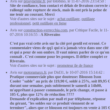
Avis sur
prosynergie.fr
, par totobino, le 11-07-2016 23:14:50 :
Site de confiance, bon contact et délais de livraison correcte :
rallongé suite rupture de stock, mais ils ont pris la peine de
me tenir au courant. Merci
Voir d'autres sites sur le sujet :
achat outillage
,
outillage
professionnel
,
petit outillage en ligne
Avis sur
construction-verrecchia.com
, par Critique Facile, le 11-
07-2016 10:16:55 :
A Riverains
C'est pas vrai cette avis sur la cité pré gentil est erroné. Ce
commentaire viens de qq1 qui n'a jamais vécu dans une cité
et qui a peur de son ombre. Il vaut mieux parler de ce qu'on
connaît . C'est comme pour les pompes. Il délire complet ce
Riverain.
Voir d'autres sites sur le sujet :
promoteur ile de france
Avis sur
motoramaxx.fr
, par Did31, le 10-07-2016 15:14:42 :
Pratique commerciale plus que douteuse: Blouson Ixon
Cooler "sable" au prix de 119,90 €, soldé à 25%, soit 89,95 €
durant une semaine, puis subitement le samedi à 14h00,
m'apprêtant à passer commande, le prix change, et passe à
105 €, plus que 12% de réduction ????
Demande d'explication par mail et par téléphone, réponse
du gérant, "les soldes sur ce produit viennent de se
terminer", alors que ce blouson est toujours en vente à 105 €