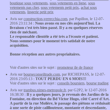
boutique sous vetements
,
sous vetements en ligne
,
sous
vetements pas cher
,
sous vetements petit prix
,
achat sous
vetements
,
lingerie petit prix
Avis sur
construction-verrecchia.com
, par Papillon, le 12-07-
2016 23:11:34 :
Nous avons eu nos clés aujourd'hui. La
livraison c'est très bien passé. Il y a eu quelques réserves
rien de méchant.
Le responsable clientèle a été très a l'écoute et patient.
Nous sommes pour le moment très satisfait de notre
acquisition.
Bonne réception aux autres propriaitaires.
Voir d'autres sites sur le sujet :
promoteur ile de france
Avis sur
bourseconseiltrade.com
, par RICHEPASS, le 12-07-
2016 23:05:13 :
TOUT PERDU EN 6 MOIS!!!
Voir d'autres sites sur le sujet :
conseils boursiers
,
bourse trading
Avis sur
trambus.nimes-metropole.fr
, par G2P2, le 12-07-2016
16:38:30 :
Il y a quelques jours, je revenais des Jardins de la
Fontaine, en direction du Bd Victor Hugo, côté Carré d'Art.
A partir de la rue Molière, le passage des piétons se réduisait
à une sorte de piste cailllouteuse, montante et descendante,