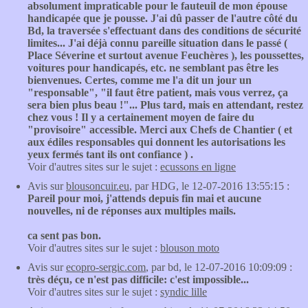
absolument impraticable pour le fauteuil de mon épouse
handicapée que je pousse. J'ai dû passer de l'autre côté du
Bd, la traversée s'effectuant dans des conditions de sécurité
limites... J'ai déjà connu pareille situation dans le passé (
Place Séverine et surtout avenue Feuchères ), les poussettes,
voitures pour handicapés, etc. ne semblant pas être les
bienvenues. Certes, comme me l'a dit un jour un
"responsable", "il faut être patient, mais vous verrez, ça
sera bien plus beau !"... Plus tard, mais en attendant, restez
chez vous ! Il y a certainement moyen de faire du
"provisoire" accessible. Merci aux Chefs de Chantier ( et
aux édiles responsables qui donnent les autorisations les
yeux fermés tant ils ont confiance ) .
Voir d'autres sites sur le sujet :
ecussons en ligne
Avis sur
blousoncuir.eu
, par HDG, le 12-07-2016 13:55:15 :
Pareil pour moi, j'attends depuis fin mai et aucune
nouvelles, ni de réponses aux multiples mails.
ca sent pas bon.
Voir d'autres sites sur le sujet :
blouson moto
Avis sur
ecopro-sergic.com
, par bd, le 12-07-2016 10:09:09 :
très déçu, ce n'est pas difficile: c'est impossible...
Voir d'autres sites sur le sujet :
syndic lille