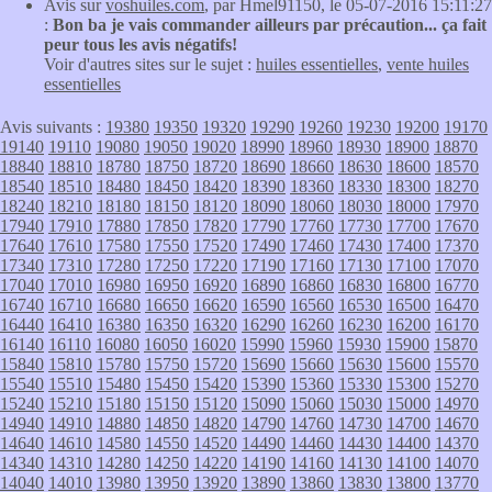
Avis sur
voshuiles.com
, par Hmel91150, le 05-07-2016 15:11:27
:
Bon ba je vais commander ailleurs par précaution... ça fait
peur tous les avis négatifs!
Voir d'autres sites sur le sujet :
huiles essentielles
,
vente huiles
essentielles
Avis suivants :
19380
19350
19320
19290
19260
19230
19200
19170
19140
19110
19080
19050
19020
18990
18960
18930
18900
18870
18840
18810
18780
18750
18720
18690
18660
18630
18600
18570
18540
18510
18480
18450
18420
18390
18360
18330
18300
18270
18240
18210
18180
18150
18120
18090
18060
18030
18000
17970
17940
17910
17880
17850
17820
17790
17760
17730
17700
17670
17640
17610
17580
17550
17520
17490
17460
17430
17400
17370
17340
17310
17280
17250
17220
17190
17160
17130
17100
17070
17040
17010
16980
16950
16920
16890
16860
16830
16800
16770
16740
16710
16680
16650
16620
16590
16560
16530
16500
16470
16440
16410
16380
16350
16320
16290
16260
16230
16200
16170
16140
16110
16080
16050
16020
15990
15960
15930
15900
15870
15840
15810
15780
15750
15720
15690
15660
15630
15600
15570
15540
15510
15480
15450
15420
15390
15360
15330
15300
15270
15240
15210
15180
15150
15120
15090
15060
15030
15000
14970
14940
14910
14880
14850
14820
14790
14760
14730
14700
14670
14640
14610
14580
14550
14520
14490
14460
14430
14400
14370
14340
14310
14280
14250
14220
14190
14160
14130
14100
14070
14040
14010
13980
13950
13920
13890
13860
13830
13800
13770