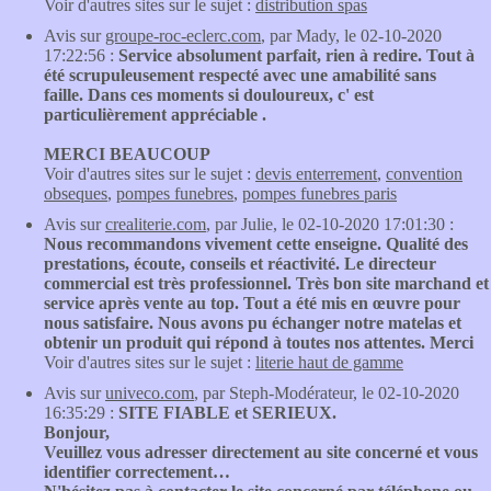
Voir d'autres sites sur le sujet :
distribution spas
Avis sur
groupe-roc-eclerc.com
, par Mady, le 02-10-2020
17:22:56 :
Service absolument parfait, rien à redire. Tout à
été scrupuleusement respecté avec une amabilité sans
faille. Dans ces moments si douloureux, c' est
particulièrement appréciable .
MERCI BEAUCOUP
Voir d'autres sites sur le sujet :
devis enterrement
,
convention
obseques
,
pompes funebres
,
pompes funebres paris
Avis sur
crealiterie.com
, par Julie, le 02-10-2020 17:01:30 :
Nous recommandons vivement cette enseigne. Qualité des
prestations, écoute, conseils et réactivité. Le directeur
commercial est très professionnel. Très bon site marchand et
service après vente au top. Tout a été mis en œuvre pour
nous satisfaire. Nous avons pu échanger notre matelas et
obtenir un produit qui répond à toutes nos attentes. Merci
Voir d'autres sites sur le sujet :
literie haut de gamme
Avis sur
univeco.com
, par Steph-Modérateur, le 02-10-2020
16:35:29 :
SITE FIABLE et SERIEUX.
Bonjour,
Veuillez vous adresser directement au site concerné et vous
identifier correctement…