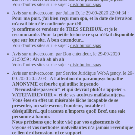
Voir d'autres sites sur le sujet :
distribution spas
Avis sur
univeco.com
, par Julian D, le 29-09-2020 22:04:34 :
Pour ma part, j'ai bien reçu mon spa, et la date de livraison
m'avait bien été confirmée par tél!
je confirme ce vendeur de TRES SERIEUX, et je le
recommande. Pour la petite historie ce spa n'était disponible
que sur leur site, A bon entendeur...
Voir d'autres sites sur le sujet :
distribution spas
Avis sur
univeco.com
, par Bon entendeur, le 29-09-2020
21:50:59 :
Ah ah ah ah ah
Voir d'autres sites sur le sujet :
distribution spas
Avis sur
univeco.com
, par Service Juridique WebAgency, le 29-
09-2020 20:22:03 :
A l'attention du paranopsychopathe
ANONYME et fourbe qui utilise le pseudo
"Nevousfaitespasavoir" et qui devrait plutôt s’appeler «
VATEFAIREVOIR », et de ses acolytes malfaisant(e)s...
Vous êtes en effet un misérable lâche incapable de se
présenter, un sale escroc, fraudeur, instable et
déséquilibré...qui raconte n'importe quoi! Bref, une sale
personne à bannir.
Nous précisons que le site visé par vos agissements de
voyous et vos méthodes malveillantes n’a jamais revendiqué
ce lien de discussion, ni ce support.