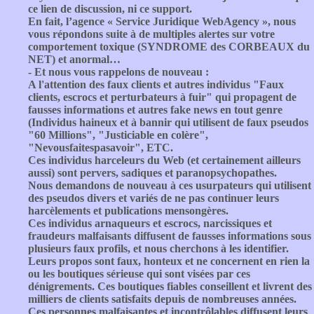
ce lien de discussion, ni ce support.
En fait, l’agence « Service Juridique WebAgency », nous
vous répondons suite à de multiples alertes sur votre
comportement toxique (SYNDROME des CORBEAUX du
NET) et anormal…
- Et nous vous rappelons de nouveau :
A l'attention des faux clients et autres individus "Faux
clients, escrocs et perturbateurs à fuir" qui propagent de
fausses informations et autres fake news en tout genre
(Individus haineux et à bannir qui utilisent de faux pseudos
"60 Millions", "Justiciable en colère",
"Nevousfaitespasavoir", ETC.
Ces individus harceleurs du Web (et certainement ailleurs
aussi) sont pervers, sadiques et paranopsychopathes.
Nous demandons de nouveau à ces usurpateurs qui utilisent
des pseudos divers et variés de ne pas continuer leurs
harcèlements et publications mensongères.
Ces individus arnaqueurs et escrocs, narcissiques et
fraudeurs malfaisants diffusent de fausses informations sous
plusieurs faux profils, et nous cherchons à les identifier.
Leurs propos sont faux, honteux et ne concernent en rien la
ou les boutiques sérieuse qui sont visées par ces
dénigrements. Ces boutiques fiables conseillent et livrent des
milliers de clients satisfaits depuis de nombreuses années.
Ces personnes malfaisantes et incontrôlables diffusent leurs