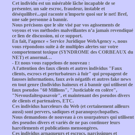
Cet individu est un misérable lâche incapable de se
présenter, un sale escroc, fraudeur, instable et
déséquilibré...qui raconte n'importe quoi sur le net! Bref,
une sale personne à bannir.
Nous précisons que le site visé par vos agissements de
voyous et vos méthodes malveillantes n’a jamais revendiqué
ce lien de discussion, ni ce support.
En fait, l’agence « Service Juridique WebAgency », nous
vous répondons suite à de multiples alertes sur votre
comportement toxique (SYNDROME des CORBEAUX du
NET) et anormal…
- Et nous vous rappelons de nouveau :
A l'attention des faux clients et autres individus "Faux
clients, escrocs et perturbateurs à fuir" qui propagent de
fausses informations, faux avis négatifs et autres fake news
en tout genre (Individus haineux et à bannir qui utilisent de
faux pseudos "60 Millions", "Justiciable en colère",
"Nevousfaitespasavoir", et maintenant des pseudos divers
de clients et partenaires, ETC.
Ces individus harceleurs du Web (et certainement ailleurs
aussi) sont pervers, sadiques et paranopsychopathes.
Nous demandons de nouveau à ces usurpateurs qui utilisent
des pseudos divers et variés de ne pas continuer leurs
harcèlements et publications mensongères.
Ces individus arnaqueurs et escrocs, narcissiques et