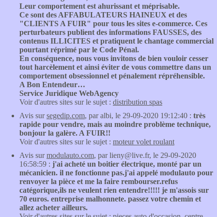
Leur comportement est ahurissant et méprisable.
Ce sont des AFFABULATEURS HAINEUX et des
"CLIENTS A FUIR" pour tous les sites e-commerce. Ces
perturbateurs publient des informations FAUSSES, des
contenus ILLICITES et pratiquent le chantage commercial
pourtant réprimé par le Code Pénal.
En conséquence, nous vous invitons de bien vouloir cesser
tout harcèlement et ainsi éviter de vous commettre dans un
comportement obsessionnel et pénalement répréhensible.
A Bon Entendeur…
Service Juridique WebAgency
Voir d'autres sites sur le sujet :
distribution spas
Avis sur
segedip.com
, par albi, le 29-09-2020 19:12:40 :
très
rapide pour vendre, mais au moindre problème technique,
bonjour la galère. A FUIR!!
Voir d'autres sites sur le sujet :
moteur volet roulant
Avis sur
modulauto.com
, par lieny@live.fr, le 29-09-2020
16:58:59 :
j'ai acheté un boitier électrique, monté par un
mécanicien. il ne fonctionne pas.j'ai appelé modulauto pour
renvoyer la pièce et me la faire rembourser.refus
catégorique,ils ne veulent rien entendre!!!!! je m'assois sur
70 euros. entreprise malhonnete. passez votre chemin et
allez acheter ailleurs.
Voir d'autres sites sur le sujet :
pieces auto d'occasion
,
centre