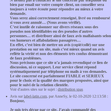
N'hésitez pas à contacter le site concerné par téléphone ou
bien par email sur votre compte client, un conseiller sera
toujours à votre écoute pour répondre au mieux à votre
demande.
Vous serez ainsi correctement renseigné, livré ou remboursé
si vous avez annulé… (Nous avons vérifié).
C’est inutile de raisonner sur divers réseaux sous des
pseudos non identifiables ou des pseudos d'autres
personnes… et distribuer ainsi de faux avis malfaisants selon
vos humeurs et affabulations passagères…
En effet, c’est bien de mettre un avis (copié/collé) sur une
prestation ou sur un site, mais c’est mieux quand un avis
reflète la vérité et non des éléments très confus démontrant
de faux problèmes.
Nous précisons que ce site n’a jamais revendiqué ce lien de
discussion, ni ce support. Leur service client répond
systématiquement par téléphone ou mails à vos demandes.
Le site concerné est parfaitement FIABLE et SERIEUX
pour le choix et la qualité des marques proposées, ainsi que
pour le suivi de la relation clientèle.
Voir d'autres sites sur le sujet :
distribution spas
Avis sur
label-latin.com
, par AnneSy, le 02-10-2020 12:13:58 :
Bonjour,
Je suis très déçue par ce site. J'avais commandé des