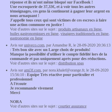
réponse et ils m'ont même bloqué sur FaceBook !
Une escroquerie de 37,33€, et à voir tous les autres
témoignages, ces gens là continuent à gagner leur argent en
nous arnaquant !
J'appelle tous ceux qui sont victimes de ces escrocs à faire
une action commune en justice !
Voir d'autres sites sur le sujet :
produits artisanaux en ligne
,
huiles gastronomiques en ligne
,
vinaigres traditionnels en ligne
,
gastronomie en ligne
Avis sur
univeco.com
, par Amandne R, le 28-09-2020 20:36:13
:
Très bon site avec un Large choix de produits!
Manque la possibilité d'utiliser le compte fidélité lors de la
commande et pas uniquement après pour des réductions.
Voir d'autres sites sur le sujet :
distribution spas
Avis sur
ami3f.com
, par nora.khalef@orange.fr, le 28-09-2020
15:56:10 :
Equipe Très réactive pour particulier et
professionnel
A l'écoute
Je recommande vivement
Merci
NORA
Voir d'autres sites sur le sujet :
courtier assurance