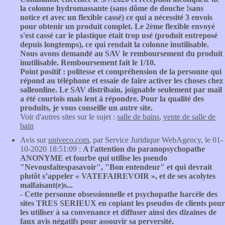
la colonne hydromassante (sans dôme de douche !sans
notice et avec un flexible cassé) ce qui a nécessité 3 envois
pour obtenir un produit complet. Le 2ème flexible envoyé
s'est cassé car le plastique était trop usé (produit entreposé
depuis longtemps), ce qui rendait la colonne inutilisable.
Nous avons demandé au SAV le remboursement du produit
inutilisable. Remboursement fait le 1/10.
Point positif : politesse et compréhension de la personne qui
répond au téléphone et essaie de faire activer les choses chez
salleonline. Le SAV distribain, joignable seulement par mail
a été courtois mais lent à répondre. Pour la qualité des
produits, je vous conseille un autre site.
Voir d'autres sites sur le sujet :
salle de bains
,
vente de salle de
bain
Avis sur
univeco.com
, par Service Juridique WebAgency, le 01-
10-2020 18:51:09 :
A l'attention du paranopsychopathe
ANONYME et fourbe qui utilise les pseudo
"Nevousfaitespasavoir", "Bon entendeur" et qui devrait
plutôt s’appeler « VATEFAIREVOIR », et de ses acolytes
malfaisant(e)s...
- Cette personne obsessionnelle et psychopathe harcèle des
sites TRES SERIEUX en copiant les pseudos de clients pour
les utiliser à sa convenance et diffuser ainsi des dizaines de
faux avis négatifs pour assouvir sa perversité.