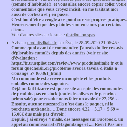
(comme d’habitude!), et vous allez encore copier coller votre
commentaire que vous croyez incisif, en me traitant moi
aussi de corbeau et j’en passe.
C’est fou d’être aveugle à ce point sur ses propres pratiques.
Heureusement que des plaintes sont en cours par certains
clients.
Voir d'autres sites sur le sujet :
distribution spas
Avis sur
produitsditalie.fr
, par Ève, le 28-09-2020 21:06:45 :
Comme quoi avant de commander, j'aurais du lire ces avis
déplorables cumulés depuis des années (voir ce site
d'évaluation :
https://fr.trustpilot.com/review/www.produitsditalie.fr et le
forum quechoisir.org/probleme-avec-la-tavola-d-italia-a-
clouange-57-t60361_html)
Ma commande est arrivée incomplète et les produits
emballés comme des sagouins.
Déjà un fait bizarre est que ce site accepte des commandes
de produits pas en stock (toutes les olives et le pecorino
primo sale) pour ensuite nous faire un avoir de 22,25€…
Ensuite, aucune mozzarella n’est dans le paquet, ni la
porchetta artisanale…. Donc encore 4,22 + 5,17 + 5,69 =
15,08€ dus mais pas d'avoir !
Depuis, j'ai envoyé 4 mails, des messages sur Facebook, un
appel au commissariat d'Hagondange et .... Rien ! Pas une