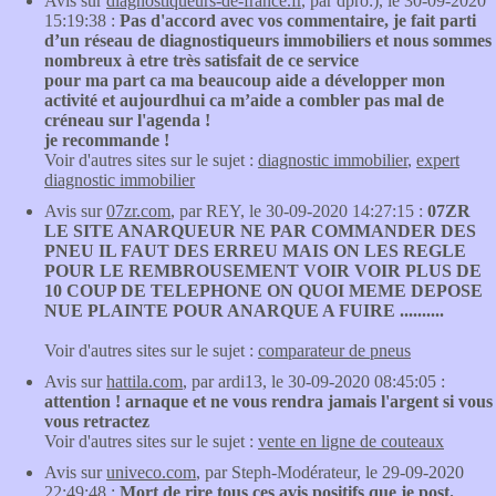
Avis sur
diagnostiqueurs-de-france.fr
, par dpro:), le 30-09-2020
15:19:38 :
Pas d'accord avec vos commentaire, je fait parti
d’un réseau de diagnostiqueurs immobiliers et nous sommes
nombreux à etre très satisfait de ce service
pour ma part ca ma beaucoup aide a développer mon
activité et aujourdhui ca m’aide a combler pas mal de
créneau sur l'agenda !
je recommande !
Voir d'autres sites sur le sujet :
diagnostic immobilier
,
expert
diagnostic immobilier
Avis sur
07zr.com
, par REY, le 30-09-2020 14:27:15 :
07ZR
LE SITE ANARQUEUR NE PAR COMMANDER DES
PNEU IL FAUT DES ERREU MAIS ON LES REGLE
POUR LE REMBROUSEMENT VOIR VOIR PLUS DE
10 COUP DE TELEPHONE ON QUOI MEME DEPOSE
NUE PLAINTE POUR ANARQUE A FUIRE ..........
Voir d'autres sites sur le sujet :
comparateur de pneus
Avis sur
hattila.com
, par ardi13, le 30-09-2020 08:45:05 :
attention ! arnaque et ne vous rendra jamais l'argent si vous
vous retractez
Voir d'autres sites sur le sujet :
vente en ligne de couteaux
Avis sur
univeco.com
, par Steph-Modérateur, le 29-09-2020
22:49:48 :
Mort de rire tous ces avis positifs que je post.