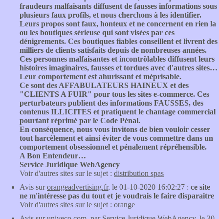
fraudeurs malfaisants diffusent de fausses informations sous
plusieurs faux profils, et nous cherchons à les identifier.
Leurs propos sont faux, honteux et ne concernent en rien la
ou les boutiques sérieuse qui sont visées par ces
dénigrements. Ces boutiques fiables conseillent et livrent des
milliers de clients satisfaits depuis de nombreuses années.
Ces personnes malfaisantes et incontrôlables diffusent leurs
histoires imaginaires, fausses et tordues avec d'autres sites…
Leur comportement est ahurissant et méprisable.
Ce sont des AFFABULATEURS HAINEUX et des
"CLIENTS A FUIR" pour tous les sites e-commerce. Ces
perturbateurs publient des informations FAUSSES, des
contenus ILLICITES et pratiquent le chantage commercial
pourtant réprimé par le Code Pénal.
En conséquence, nous vous invitons de bien vouloir cesser
tout harcèlement et ainsi éviter de vous commettre dans un
comportement obsessionnel et pénalement répréhensible.
A Bon Entendeur…
Service Juridique WebAgency
Voir d'autres sites sur le sujet :
distribution spas
Avis sur
orangeadvertising.fr
, le 01-10-2020 16:02:27 :
ce site
ne m'intéresse pas du tout et je voudrais le faire disparaitre
Voir d'autres sites sur le sujet :
orange
Avis sur
univeco.com
, par Service Juridique WebAgency, le 30-