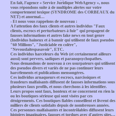
En fait, l’agence « Service Juridique WebAgency », nous
vous répondons suite à de multiples alertes sur votre
comportement toxique (SYNDROME des CORBEAUX du
NET) et anormal…
- Et nous vous rappelons de nouveau :
A l'attention des faux clients et autres individus "Faux
clients, escrocs et perturbateurs à fuir" qui propagent de
fausses informations et autres fake news en tout genre
(Individus haineux et à bannir qui utilisent de faux pseudos
"60 Millions", "Justiciable en colère",
"Nevousfaitespasavoir", ETC.
Ces individus harceleurs du Web (et certainement ailleurs
aussi) sont pervers, sadiques et paranopsychopathes.
Nous demandons de nouveau à ces usurpateurs qui utilisent
des pseudos divers et variés de ne pas continuer leurs
harcèlements et publications mensongères.
Ces individus arnaqueurs et escrocs, narcissiques et
fraudeurs malfaisants diffusent de fausses informations sous
plusieurs faux profils, et nous cherchons à les identifier.
Leurs propos sont faux, honteux et ne concernent en rien la
ou les boutiques sérieuse qui sont visées par ces
dénigrements. Ces boutiques fiables conseillent et livrent des
milliers de clients satisfaits depuis de nombreuses années.
Ces personnes malfaisantes et incontrôlables diffusent leurs
histoires imaginaires, fausses et tordues avec d'autres sites…