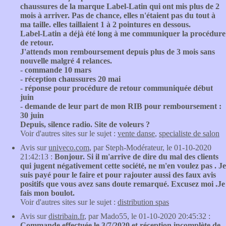
chaussures de la marque Label-Latin qui ont mis plus de 2
mois à arriver. Pas de chance, elles n'étaient pas du tout à
ma taille. elles taillaient 1 à 2 pointures en dessous.
Label-Latin a déjà été long à me communiquer la procédure
de retour.
J'attends mon remboursement depuis plus de 3 mois sans
nouvelle malgré 4 relances.
- commande 10 mars
- réception chaussures 20 mai
- réponse pour procédure de retour communiquée début
juin
- demande de leur part de mon RIB pour remboursement :
30 juin
Depuis, silence radio. Site de voleurs ?
Voir d'autres sites sur le sujet :
vente danse
,
specialiste de salon
Avis sur
univeco.com
, par Steph-Modérateur, le 01-10-2020
21:42:13 :
Bonjour. Si il m'arrive de dire du mal des clients
qui jugent négativement cette société, ne m'en voulez pas . Je
suis payé pour le faire et pour rajouter aussi des faux avis
positifs que vous avez sans doute remarqué. Excusez moi .Je
fais mon boulot.
Voir d'autres sites sur le sujet :
distribution spas
Avis sur
distribain.fr
, par Mado55, le 01-10-2020 20:45:32 :
Commande effectuée le 3/7/2020 et réception incomplète de