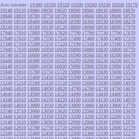
Avis suivants :
19380
19350
19320
19290
19260
19230
19200
19170
19140
19110
19080
19050
19020
18990
18960
18930
18900
18870
18840
18810
18780
18750
18720
18690
18660
18630
18600
18570
18540
18510
18480
18450
18420
18390
18360
18330
18300
18270
18240
18210
18180
18150
18120
18090
18060
18030
18000
17970
17940
17910
17880
17850
17820
17790
17760
17730
17700
17670
17640
17610
17580
17550
17520
17490
17460
17430
17400
17370
17340
17310
17280
17250
17220
17190
17160
17130
17100
17070
17040
17010
16980
16950
16920
16890
16860
16830
16800
16770
16740
16710
16680
16650
16620
16590
16560
16530
16500
16470
16440
16410
16380
16350
16320
16290
16260
16230
16200
16170
16140
16110
16080
16050
16020
15990
15960
15930
15900
15870
15840
15810
15780
15750
15720
15690
15660
15630
15600
15570
15540
15510
15480
15450
15420
15390
15360
15330
15300
15270
15240
15210
15180
15150
15120
15090
15060
15030
15000
14970
14940
14910
14880
14850
14820
14790
14760
14730
14700
14670
14640
14610
14580
14550
14520
14490
14460
14430
14400
14370
14340
14310
14280
14250
14220
14190
14160
14130
14100
14070
14040
14010
13980
13950
13920
13890
13860
13830
13800
13770
13740
13710
13680
13650
13620
13590
13560
13530
13500
13470
13440
13410
13380
13350
13320
13290
13260
13230
13200
13170
13140
13110
13080
13050
13020
12990
12960
12930
12900
12870
12840
12810
12780
12750
12720
12690
12660
12630
12600
12570
12540
12510
12480
12450
12420
12390
12360
12330
12300
12270
12240
12210
12180
12150
12120
12090
12060
12030
12000
11970