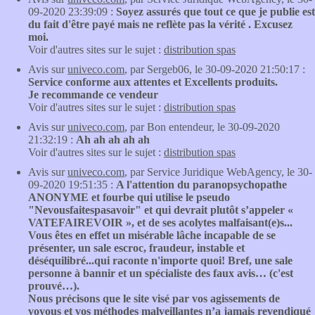
09-2020 23:39:09 :
Soyez assurés que tout ce que je publie est
du fait d'être payé mais ne reflète pas la vérité . Excusez
moi.
Voir d'autres sites sur le sujet :
distribution spas
Avis sur
univeco.com
, par Sergeb06, le 30-09-2020 21:50:17 :
Service conforme aux attentes et Excellents produits.
Je recommande ce vendeur
Voir d'autres sites sur le sujet :
distribution spas
Avis sur
univeco.com
, par Bon entendeur, le 30-09-2020
21:32:19 :
Ah ah ah ah ah
Voir d'autres sites sur le sujet :
distribution spas
Avis sur
univeco.com
, par Service Juridique WebAgency, le 30-
09-2020 19:51:35 :
A l'attention du paranopsychopathe
ANONYME et fourbe qui utilise le pseudo
"Nevousfaitespasavoir" et qui devrait plutôt s’appeler «
VATEFAIREVOIR », et de ses acolytes malfaisant(e)s...
Vous êtes en effet un misérable lâche incapable de se
présenter, un sale escroc, fraudeur, instable et
déséquilibré...qui raconte n'importe quoi! Bref, une sale
personne à bannir et un spécialiste des faux avis… (c'est
prouvé…).
Nous précisons que le site visé par vos agissements de
voyous et vos méthodes malveillantes n’a jamais revendiqué