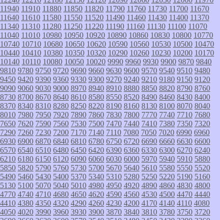
11940
11910
11880
11850
11820
11790
11760
11730
11700
11670
11640
11610
11580
11550
11520
11490
11460
11430
11400
11370
11340
11310
11280
11250
11220
11190
11160
11130
11100
11070
11040
11010
10980
10950
10920
10890
10860
10830
10800
10770
10740
10710
10680
10650
10620
10590
10560
10530
10500
10470
10440
10410
10380
10350
10320
10290
10260
10230
10200
10170
10140
10110
10080
10050
10020
9990
9960
9930
9900
9870
9840
9810
9780
9750
9720
9690
9660
9630
9600
9570
9540
9510
9480
9450
9420
9390
9360
9330
9300
9270
9240
9210
9180
9150
9120
9090
9060
9030
9000
8970
8940
8910
8880
8850
8820
8790
8760
8730
8700
8670
8640
8610
8580
8550
8520
8490
8460
8430
8400
8370
8340
8310
8280
8250
8220
8190
8160
8130
8100
8070
8040
8010
7980
7950
7920
7890
7860
7830
7800
7770
7740
7710
7680
7650
7620
7590
7560
7530
7500
7470
7440
7410
7380
7350
7320
7290
7260
7230
7200
7170
7140
7110
7080
7050
7020
6990
6960
6930
6900
6870
6840
6810
6780
6750
6720
6690
6660
6630
6600
6570
6540
6510
6480
6450
6420
6390
6360
6330
6300
6270
6240
6210
6180
6150
6120
6090
6060
6030
6000
5970
5940
5910
5880
5850
5820
5790
5760
5730
5700
5670
5640
5610
5580
5550
5520
5490
5460
5430
5400
5370
5340
5310
5280
5250
5220
5190
5160
5130
5100
5070
5040
5010
4980
4950
4920
4890
4860
4830
4800
4770
4740
4710
4680
4650
4620
4590
4560
4530
4500
4470
4440
4410
4380
4350
4320
4290
4260
4230
4200
4170
4140
4110
4080
4050
4020
3990
3960
3930
3900
3870
3840
3810
3780
3750
3720