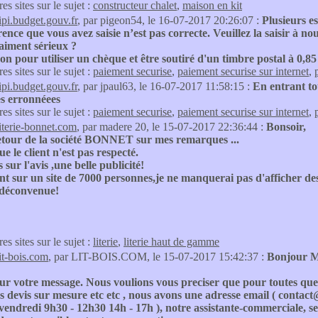
res sites sur le sujet :
constructeur chalet
,
maison en kit
tipi.budget.gouv.fr
, par pigeon54, le 16-07-2017 20:26:07 :
Plusieurs es
ence que vous avez saisie n’est pas correcte. Veuillez la saisir à n
aiment sérieux ?
n pour utiliser un chèque et être soutiré d'un timbre postal à 0,85 €
res sites sur le sujet :
paiement securise
,
paiement securise sur internet
,
tipi.budget.gouv.fr
, par jpaul63, le 16-07-2017 11:58:15 :
En entrant tou
es erronnéees
res sites sur le sujet :
paiement securise
,
paiement securise sur internet
,
literie-bonnet.com
, par madere 20, le 15-07-2017 22:36:44 :
Bonsoir,
tour de la société BONNET sur mes remarques ...
e le client n'est pas respecté.
 sur l'avis ,une belle publicité!
nt sur un site de 7000 personnes,je ne manquerai pas d'afficher des 
déconvenue!
res sites sur le sujet :
literie
,
literie haut de gamme
lit-bois.com
, par LIT-BOIS.COM, le 15-07-2017 15:42:37 :
Bonjour M
r votre message. Nous voulions vous preciser que pour toutes quest
es devis sur mesure etc etc , nous avons une adresse email ( contac
vendredi 9h30 - 12h30 14h - 17h ), notre assistante-commerciale, se