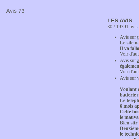
Avis 73
LES AVIS
30 / 19391 avis 
Avis sur
Le site n
Il va fal
Voir d'aut
Avis sur
égalemen
Voir d'aut
Avis sur
Voulant c
batterie 
Le téléph
6 mois ap
Cette foi
le mauvai
Bien sûr 
Deuxième 
le techni