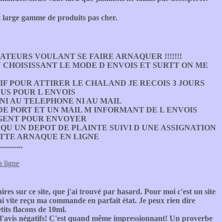
et large gamme de produits pas cher.
ATEURS VOULANT SE FAIRE ARNAQUER !!!!!!!
N CHOISISSANT LE MODE D ENVOIS ET SURTT ON ME
F POUR ATTIRER LE CHALAND JE RECOIS 3 JOURS
LUS POUR L ENVOIS
NI AU TELEPHONE NI AU MAIL
 DE PORT ET UN MAIL M INFORMANT DE L ENVOIS
RGENT POUR ENVOYER
I QU UN DEPOT DE PLAINTE SUIVI D UNE ASSIGNATION
TTE ARNAQUE EN LIGNE
......
n ligne
s sur ce site, que j'ai trouvé par hasard. Pour moi c'est un site
'ai vite reçu ma commande en parfait état. Je peux rien dire
tits flacons de 10ml.
t d'avis négatifs! C'est quand même impressionnant! Un proverbe