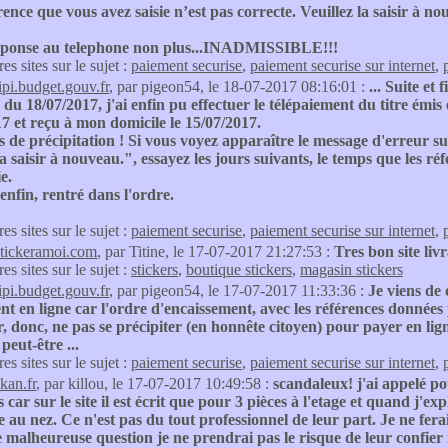
ence que vous avez saisie n’est pas correcte. Veuillez la saisir à n
éponse au telephone non plus...INADMISSIBLE!!!
res sites sur le sujet :
paiement securise
,
paiement securise sur internet
,
tipi.budget.gouv.fr
, par pigeon54, le 18-07-2017 08:16:01 :
... Suite et f
du 18/07/2017, j'ai enfin pu effectuer le télépaiement du titre émis 
7 et reçu à mon domicile le 15/07/2017.
 de précipitation ! Si vous voyez apparaître le message d'erreur su
la saisir à nouveau.", essayez les jours suivants, le temps que les r
e.
 enfin, rentré dans l'ordre.
res sites sur le sujet :
paiement securise
,
paiement securise sur internet
,
stickeramoi.com
, par Titine, le 17-07-2017 21:27:53 :
Tres bon site liv
res sites sur le sujet :
stickers
,
boutique stickers
,
magasin stickers
tipi.budget.gouv.fr
, par pigeon54, le 17-07-2017 11:33:36 :
Je viens de
nt en ligne car l'ordre d'encaissement, avec les références données 
r, donc, ne pas se précipiter (en honnête citoyen) pour payer en lig
peut-être ...
res sites sur le sujet :
paiement securise
,
paiement securise sur internet
,
kan.fr
, par killou, le 17-07-2017 10:49:58 :
scandaleux! j'ai appelé p
car sur le site il est écrit que pour 3 pièces à l'etage et quand j'exp
 au nez. Ce n'est pas du tout professionnel de leur part. Je ne fe
 malheureuse question je ne prendrai pas le risque de leur confier