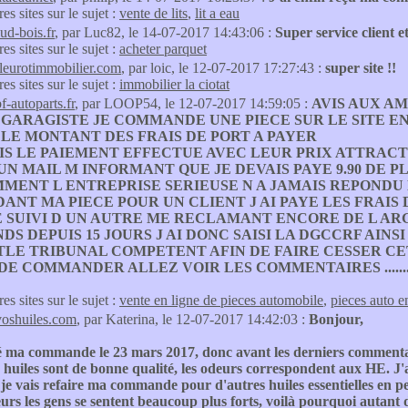
res sites sur le sujet :
vente de lits
,
lit a eau
ud-bois.fr
, par Luc82, le 14-07-2017 14:43:06 :
Super service client 
res sites sur le sujet :
acheter parquet
fleurotimmobilier.com
, par loic, le 12-07-2017 17:27:43 :
super site !!
res sites sur le sujet :
immobilier la ciotat
f-autoparts.fr
, par LOOP54, le 12-07-2017 14:59:05 :
AVIS AUX AM
S GARAGISTE JE COMMANDE UNE PIECE SUR LE SITE E
LE MONTANT DES FRAIS DE PORT A PAYER
IS LE PAIEMENT EFFECTUE AVEC LEUR PRIX ATTRACTI
UN MAIL M INFORMANT QUE JE DEVAIS PAYE 9.90 DE P
MENT L ENTREPRISE SERIEUSE N A JAMAIS REPONDU 
ANT MA PIECE POUR UN CLIENT J AI PAYE LES FRAIS
 SUIVI D UN AUTRE ME RECLAMANT ENCORE DE L A
NDS DEPUIS 15 JOURS J AI DONC SAISI LA DGCCRF AINS
LE TRIBUNAL COMPETENT AFIN DE FAIRE CESSER CE
E COMMANDER ALLEZ VOIR LES COMMENTAIRES ............
res sites sur le sujet :
vente en ligne de pieces automobile
,
pieces auto e
voshuiles.com
, par Katerina, le 12-07-2017 14:42:03 :
Bonjour,
é ma commande le 23 mars 2017, donc avant les derniers commentaire
es huiles sont de bonne qualité, les odeurs correspondent aux HE. J
 je vais refaire ma commande pour d'autres huiles essentielles en pe
urs les gens se sentent beaucoup plus forts, voilà pourquoi autan