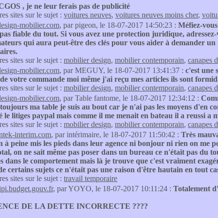
CGOS , je ne leur ferais pas de publicité
res sites sur le sujet :
voitures neuves
,
voitures neuves moins cher
,
voitu
design-mobilier.com
, par pigeon, le 18-07-2017 14:50:23 :
Méfiez-vous 
t pas fiable du tout. Si vous avez une protection juridique, adresse
teurs qui aura peut-être des clés pour vous aider à demander un 
ires.
res sites sur le sujet :
mobilier design
,
mobilier contemporain
,
canapes d
design-mobilier.com
, par MEGUY, le 18-07-2017 13:41:37 :
c'est une 
 de votre commande moi même j'ai reçu mes articles ils sont formid
res sites sur le sujet :
mobilier design
,
mobilier contemporain
,
canapes d
design-mobilier.com
, par Table fantome, le 18-07-2017 12:34:12 :
Comm
 toujours ma table je suis au bout car je n'ai pas les moyens d'en 
yé le litiges paypal mais comme il me menait en bateau il a reussi a me
res sites sur le sujet :
mobilier design
,
mobilier contemporain
,
canapes d
intek-interim.com
, par intérimaire, le 18-07-2017 11:50:42 :
Très mauvai
en à peine mis les pieds dans leur agence ni bonjour ni rien on me po
otal, on ne sait même pas poser dans un bureau ce n'était pas du tout
es dans le comportement mais là je trouve que c'est vraiment exagér
de certains sujets ce n'était pas une raison d'être hautain en tou
res sites sur le sujet :
travail temporaire
tipi.budget.gouv.fr
, par YOYO, le 18-07-2017 10:11:24 :
Totalement d
NCE DE LA DETTE INCORRECTE ????