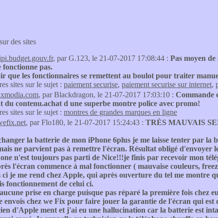
sur des sites
tipi.budget.gouv.fr
, par G.123, le 21-07-2017 17:08:44 :
Pas moyen de s
e fonctionne pas.
loir que les fonctionnaires se remettent au boulot pour traiter man
res sites sur le sujet :
paiement securise
,
paiement securise sur internet
,
axmodia.com
, par Blackdragon, le 21-07-2017 17:03:10 :
Commande env
t du contenu.achat d une superbe montre police avec promo!
res sites sur le sujet :
montres de grandes marques en ligne
wefix.net
, par Flo180, le 21-07-2017 15:24:43 :
TRÈS MAUVAIS S
hanger la batterie de mon iPhone 6plus je me laisse tenter par la 
mais ne parvient pas à remettre l'écran. Résultat obligé d'envoyer le
one n'est toujours pas parti de Nice!!!je finis par recevoir mon tél
rès l'écran commence à mal fonctionner ( mauvaise couleurs, freeze
s ci je me rend chez Apple, qui après ouverture du tel me montre que 
s fonctionnement de celui ci.
aucune prise en charge puisque pas réparé la première fois chez e
envois chez we Fix pour faire jouer la garantie de l'écran qui est 
cien d'Apple ment et j'ai eu une hallucination car la batterie est in