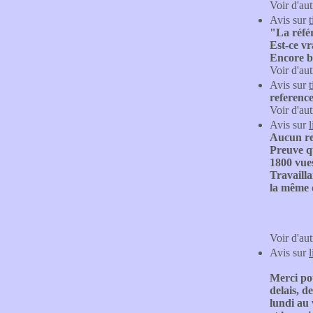
Voir d'aut
Avis sur
"La référ
Est-ce vr
Encore bo
Voir d'aut
Avis sur
referenc
Voir d'aut
Avis sur
Aucun re
Preuve qu
1800 vues
Travailla
la même 
Voir d'aut
Avis sur
Merci pou
delais, d
lundi au 