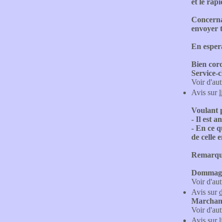
et le rap
Concernan
envoyer t
En esper
Bien cor
Service-c
Voir d'aut
Avis sur
Voulant p
- Il est 
- En ce q
de celle 
Remarque:
Dommage, 
Voir d'aut
Avis sur
Marchand
Voir d'aut
Avis sur
l