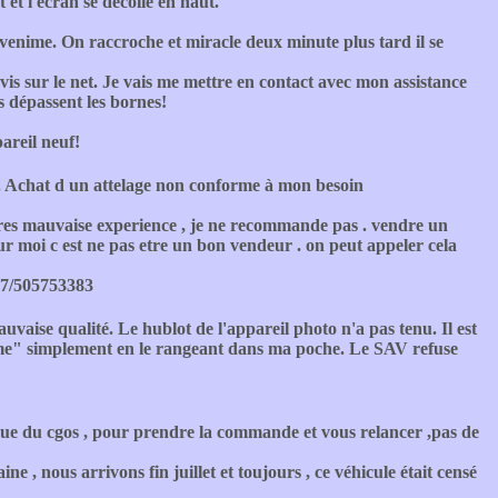
 et l'écran se décolle en haut.
venime. On raccroche et miracle deux minute plus tard il se
is sur le net. Je vais me mettre en contact avec mon assistance
ls dépassent les bornes!
areil neuf!
 Achat d un attelage non conforme à mon besoin
tres mauvaise experience , je ne recommande pas . vendre un
ur moi c est ne pas etre un bon vendeur . on peut appeler cela
27/505753383
vaise qualité. Le hublot de l'appareil photo n'a pas tenu. Il est
ême" simplement en le rangeant dans ma poche. Le SAV refuse
ue du cgos , pour prendre la commande et vous relancer ,pas de
 , nous arrivons fin juillet et toujours , ce véhicule était censé