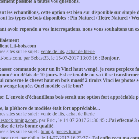
idement possible a toutes vos questions.
t les echantillons, cette option est bien sur disponible sur simp
out les types de bois disponibles : Pin Naturel / Hetre Naturel / We
ant avoir repondu a vos interrogations, nous vous souhaitons un e
dialement
lient Lit-bois.com
res sites sur le sujet :
vente de lits
,
achat de literie
lit-bois.com
, par Sebast33, le 15-07-2017 13:09:16 :
Bonjour,
asser commande pour un lit Vinci haut wengé, je reste perplexe fa
annoncé un délais de 10 jours. Est ce tenable ou va t il se transform
ui concerne le chevet haut en bois massif 2 tiroirs Vinci les photos so
en wenge laquée. Quel modèle est le bon?
 L'envoie d'échantillons bois serait une option fort appréciable 
la pléthore de modèles était fort appréciable...
res sites sur le sujet :
vente de lits
,
achat de literie
destock-tuning.com
, par Eric , le 14-07-2017 21:36:45 :
J'ai effectué 
ise de très bonne qualité.
res sites sur le sujet :
tuning
,
pieces tuning
itaeau.net
, par philip, le 14-07-2017 16:23:37 :
J'ai enfin reçu ma com