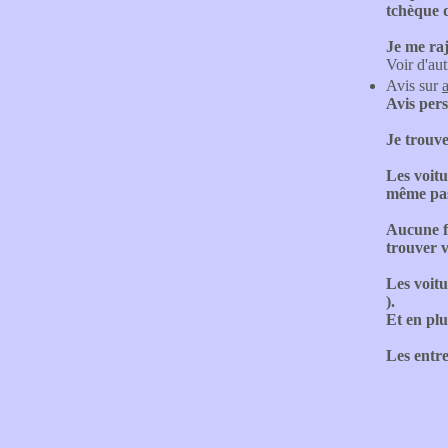
tchèque d
Je me ra
Voir d'aut
Avis sur
Avis pers
Je trouve
Les voitu
même pas 
Aucune fa
trouver v
Les voitu
).
Et en plu
Les entre