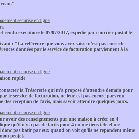
ouveau."
paiement securise en ligne
in.
et rendu exécutoire le 07/07/2017, expédié par courrier postal le
ivant : "La référence que vous avez saisie n’est pas correcte.
éférences données par le service de facturation parviennent à la
paiement securise en ligne
raison rapide
 contacter la Trésorerie qui m'a proposé d'attendre demain pour
par le service de facturation, ne leur est pas encore parvenu.
ne dès réception de l'avis, mais savoir attendre quelques jours.
paiement securise en ligne
our avoir des renseignements pur une maison à créer en 4
lique qu'il n'y a pas de tarifs pour 4 on me tiens tête et me
rai donc pas batir par eux quand on voit qu'ils ne repondent même
 mon projet.