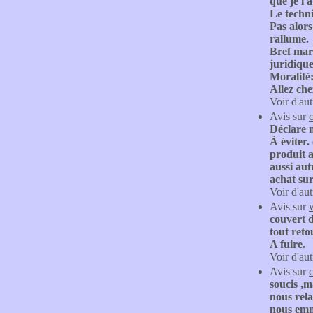
que je l'
Le techni
Pas alors
rallume.
Bref marr
juridique
Moralité
Allez che
Voir d'aut
Avis sur
Déclare 
À éviter.
produit a
aussi autr
achat su
Voir d'aut
Avis sur
couvert 
tout reto
A fuire.
Voir d'aut
Avis sur
soucis ,m
nous rela
nous emm