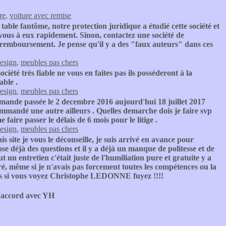
re
,
voiture avec remise
table fantôme, notre protection juridique a étudié cette société et
z-vous à eux rapidement. Sinon, contactez une société de
remboursement. Je pense qu'il y a des "faux auteurs" dans ces
esign
,
meubles pas chers
société très fiable ne vous en faites pas ils posséderont à la
able .
esign
,
meubles pas chers
ande passée le 2 decembre 2016 aujourd'hui 18 juillet 2017
commandé une autre ailleurs . Quelles demarche dois je faire svp
 faire passer le délais de 6 mois pour le litige .
esign
,
meubles pas chers
s site je vous le déconseille, je suis arrivé en avance pour
se déjà des questions et il y a déjà un manque de politesse et de
 un entretien c'était juste de l'humiliation pure et gratuite y a
é, même si je n'avais pas forcement toutes les compétences ou la
t cas si vous voyez Christophe LEDONNE fuyez !!!!
'accord avec YH