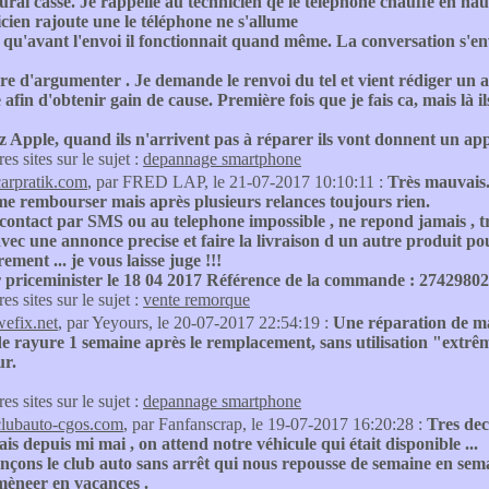
aurai cassé. Je rappelle au technicien qe le téléphone chauffe en haut
cien rajoute une le téléphone ne s'allume
 qu'avant l'envoi il fonctionnait quand même. La conversation s'en
e d'argumenter . Je demande le renvoi du tel et vient rédiger un av
 afin d'obtenir gain de cause. Première fois que je fais ca, mais là i
:
z Apple, quand ils n'arrivent pas à réparer ils vont donnent un app
res sites sur le sujet :
depannage smartphone
carpratik.com
, par FRED LAP, le 21-07-2017 10:10:11 :
Très mauvais.
me rembourser mais après plusieurs relances toujours rien.
 contact par SMS ou au telephone impossible , ne repond jamais , 
vec une annonce precise et faire la livraison d un autre produit po
ement ... je vous laisse juge !!!
r priceminister le 18 04 2017 Référence de la commande : 2742980
res sites sur le sujet :
vente remorque
wefix.net
, par Yeyours, le 20-07-2017 22:54:19 :
Une réparation de mau
de rayure 1 semaine après le remplacement, sans utilisation "extr
ur.
res sites sur le sujet :
depannage smartphone
clubauto-cgos.com
, par Fanfanscrap, le 19-07-2017 16:20:28 :
Tres dec
ais depuis mi mai , on attend notre véhicule qui était disponible ...
nçons le club auto sans arrêt qui nous repousse de semaine en semaine
èneer en vacances .