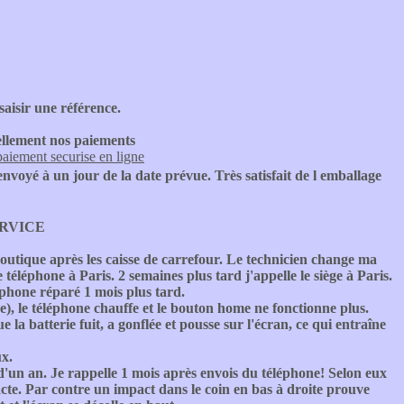
aisir une référence.
uellement nos paiements
paiement securise en ligne
oyé à un jour de la date prévue. Très satisfait de l emballage
ERVICE
boutique après les caisse de carrefour. Le technicien change ma
 téléphone à Paris. 2 semaines plus tard j'appelle le siège à Paris.
éphone réparé 1 mois plus tard.
), le téléphone chauffe et le bouton home ne fonctionne plus.
la batterie fuit, a gonflée et pousse sur l'écran, ce qui entraîne
ux.
d'un an. Je rappelle 1 mois après envois du téléphone! Selon eux
tacte. Par contre un impact dans le coin en bas à droite prouve