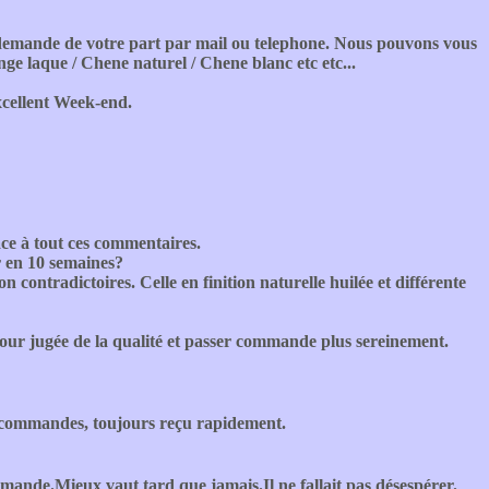
le demande de votre part par mail ou telephone. Nous pouvons vous
nge laque / Chene naturel / Chene blanc etc etc...
xcellent Week-end.
ce à tout ces commentaires.
er en 10 semaines?
n contradictoires. Celle en finition naturelle huilée et différente
pour jugée de la qualité et passer commande plus sereinement.
3 commandes, toujours reçu rapidement.
mande.Mieux vaut tard que jamais.Il ne fallait pas désespérer.