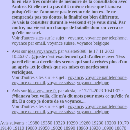
tu en étais très contente de mémoire de ta consultation avec
Ambre. Et elle ne t'a pas dit la même chose que Lianava
puisqu'elle ne t'annonce pas le retour de ton ex. Je ne
comprends pas tes doutes, la finalité est bien différente.
Je vais la consulter durant le weekend et je vous dirai. Par
contre, ma vie est un champs de bataille donc on verra ce
qu'elle me sort.
Voir d'autres sites sur le sujet :
voyance
,
voyance par telephone
,
voyance par email
,
voyance suisse
,
voyance belgique
Avis sur
idealvoyance.fr
, par valerie9898, le 17-11-2023
10:46:07 :
@juste c'est exactement ça!! d'ailleurs avec Tess
pareil elle m'a decrite des scenes qui sont arrivées plus d'un
an après...et je dirais que ses mises en gardes sont
veridiques.
Voir d'autres sites sur le sujet :
voyance
,
voyance par telephone
,
voyance par email
,
voyance suisse
,
voyance belgique
Avis sur
idealvoyance.fr
, par alesia, le 17-11-2023 10:41:02 :
@lianava ben voilà, elle m'a dit mots pour mots ce qu'elle t'a
dit. Du coup je doute de sa voyance....
Voir d'autres sites sur le sujet :
voyance
,
voyance par telephone
,
voyance par email
,
voyance suisse
,
voyance belgique
Avis suivants :
19380
19350
19320
19290
19260
19230
19200
19170
19140
19110
19080
19050
19020
18990
18960
18930
18900
18870