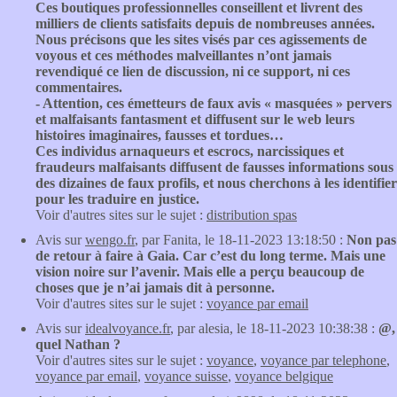
Ces boutiques professionnelles conseillent et livrent des
milliers de clients satisfaits depuis de nombreuses années.
Nous précisons que les sites visés par ces agissements de
voyous et ces méthodes malveillantes n’ont jamais
revendiqué ce lien de discussion, ni ce support, ni ces
commentaires.
- Attention, ces émetteurs de faux avis « masquées » pervers
et malfaisants fantasment et diffusent sur le web leurs
histoires imaginaires, fausses et tordues…
Ces individus arnaqueurs et escrocs, narcissiques et
fraudeurs malfaisants diffusent de fausses informations sous
des dizaines de faux profils, et nous cherchons à les identifier
pour les traduire en justice.
Voir d'autres sites sur le sujet :
distribution spas
Avis sur
wengo.fr
, par Fanita, le 18-11-2023 13:18:50 :
Non pas
de retour à faire à Gaia. Car c’est du long terme. Mais une
vision noire sur l’avenir. Mais elle a perçu beaucoup de
choses que je n’ai jamais dit à personne.
Voir d'autres sites sur le sujet :
voyance par email
Avis sur
idealvoyance.fr
, par alesia, le 18-11-2023 10:38:38 :
@,
quel Nathan ?
Voir d'autres sites sur le sujet :
voyance
,
voyance par telephone
,
voyance par email
,
voyance suisse
,
voyance belgique