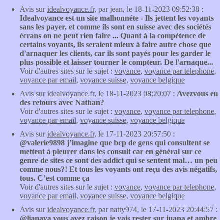
Avis sur
idealvoyance.fr
, par jean, le 18-11-2023 09:52:38 :
Idealvoyance est un site malhonnéte - Ils jettent les voyants
sans les payer, et comme ils sont en suisse avec des sociétés
écrans on ne peut rien faire ... Quant à la compétence de
certains voyants, ils seraient mieux à faire autre chose que
d'arnaquer les clients, car ils sont payés pour les garder le
plus possible et laisser tourner le compteur. De l'arnaque...
Voir d'autres sites sur le sujet :
voyance
,
voyance par telephone
,
voyance par email
,
voyance suisse
,
voyance belgique
Avis sur
idealvoyance.fr
, le 18-11-2023 08:20:07 :
Avezvous eu
des retours avec Nathan?
Voir d'autres sites sur le sujet :
voyance
,
voyance par telephone
,
voyance par email
,
voyance suisse
,
voyance belgique
Avis sur
idealvoyance.fr
, le 17-11-2023 20:57:50 :
@valerie9898 j’imagine que bcp de gens qui consultent se
mettent à pleurer dans les consult car en général sur ce
genre de sites ce sont des addict qui se sentent mal… un peu
comme nous?! Et tous les voyants ont reçu des avis négatifs,
tous. C’est comme ça
Voir d'autres sites sur le sujet :
voyance
,
voyance par telephone
,
voyance par email
,
voyance suisse
,
voyance belgique
Avis sur
idealvoyance.fr
, par natty974, le 17-11-2023 20:44:57 :
@lianava vous avez raison je vais rester sur juana et ambre