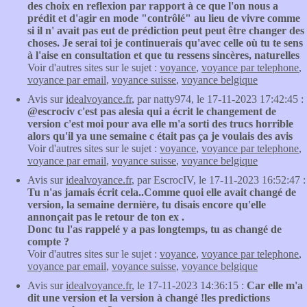
des choix en reflexion par rapport à ce que l'on nous a
prédit et d'agir en mode "contrôlé" au lieu de vivre comme
si il n' avait pas eut de prédiction peut peut être changer des
choses. Je serai toi je continuerais qu'avec celle où tu te sens
à l'aise en consultation et que tu ressens sincères, naturelles
Voir d'autres sites sur le sujet :
voyance
,
voyance par telephone
,
voyance par email
,
voyance suisse
,
voyance belgique
Avis sur
idealvoyance.fr
, par natty974, le 17-11-2023 17:42:45 :
@escrociv c'est pas alesia qui a écrit le changement de
version c'est moi pour ava elle m'a sorti des trucs horrible
alors qu'il ya une semaine c était pas ça je voulais des avis
Voir d'autres sites sur le sujet :
voyance
,
voyance par telephone
,
voyance par email
,
voyance suisse
,
voyance belgique
Avis sur
idealvoyance.fr
, par EscrocIV, le 17-11-2023 16:52:47 :
Tu n'as jamais écrit cela..Comme quoi elle avait changé de
version, la semaine dernière, tu disais encore qu'elle
annonçait pas le retour de ton ex .
Donc tu l'as rappelé y a pas longtemps, tu as changé de
compte ?
Voir d'autres sites sur le sujet :
voyance
,
voyance par telephone
,
voyance par email
,
voyance suisse
,
voyance belgique
Avis sur
idealvoyance.fr
, le 17-11-2023 14:36:15 :
Car elle m'a
dit une version et la version à changé !les predictions