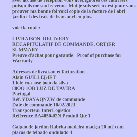
avec accusé de réception vous avez ignorés ces courriers
puisqu'ils me sont revenus. Moi je suis sérieux est pour vous
prouver ma bonne foi voici copie de la facture de l'abri
jardin et des frais de transport en plus.
voici la copie:
LIVRAISON. DELIVERY
RECAPITULATIF DE COMMANDE. ORT}ER
SUMMARY
Preuve d'achat pour garantie - Proof of purchase for
Warranty
Adresses de livraison et facturation
Alain GUILLE[\4ET
1 lote rua josé joao da silva
88OO 1OB LUZ DE TAVIRA
Portugal
Réf. YDAYAQNZW de commande
Date de commande 10/02/2023
Transporteur InterLogistics
Référence BA4050-02N Produit Qté 1
Galpâo de jardim Habrita madeira maciça 20 m2 com
placas de telhado ondulado 4