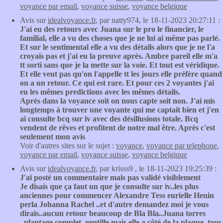
voyance par email
,
voyance suisse
,
voyance belgique
Avis sur
idealvoyance.fr
, par natty974, le 18-11-2023 20:27:11 :
J'ai eu des retours avec Juana sur le pro le financier, le
familial, elle a vu des choses que je ne lui ai même pas parlé.
Et sur le sentimental elle a vu des détails alors que je ne l'a
croyais pas et j'ai eu la preuve après. Ambre pareil elle m'a
tt sorti sans que je la mette sur la voie. Et tout est véridique.
Et elle veut pas qu'on l'appelle tt les jours elle préfère quand
on a un retour. Ce qui est rare. Et pour ces 2 voyantes j'ai
eu les mêmes predictions avec les mêmes détails.
Après dans la voyance soit on nous capte soit non. J'ai mis
longtemps à trouver une voyante qui me captait bien et j'en
ai consulte bcq sur iv avec des désillusions totale. Bcq
vendent de rêves et profitent de notre mal être. Après c'est
seulement mon avis
Voir d'autres sites sur le sujet :
voyance
,
voyance par telephone
,
voyance par email
,
voyance suisse
,
voyance belgique
Avis sur
idealvoyance.fr
, par krisss9 , le 18-11-2023 19:25:39 :
J'ai posté un commentaire mais pas validé visiblement
Je disais que ça faut un que je consulte sur iv..les plus
anciennes pour commencer Alexandre Tess eurielle Henin
perla Johanna Rachel ..et d'autre demandez moi je vous
dirais..aucun retour beaucoup de Bla Bla..Juana torres
..plantage complet .gentille mais elle a côté de la plaque..tous