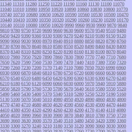
11340
11310
11280
11250
11220
11190
11160
11130
11100
11070
11040
11010
10980
10950
10920
10890
10860
10830
10800
10770
10740
10710
10680
10650
10620
10590
10560
10530
10500
10470
10440
10410
10380
10350
10320
10290
10260
10230
10200
10170
10140
10110
10080
10050
10020
9990
9960
9930
9900
9870
9840
9810
9780
9750
9720
9690
9660
9630
9600
9570
9540
9510
9480
9450
9420
9390
9360
9330
9300
9270
9240
9210
9180
9150
9120
9090
9060
9030
9000
8970
8940
8910
8880
8850
8820
8790
8760
8730
8700
8670
8640
8610
8580
8550
8520
8490
8460
8430
8400
8370
8340
8310
8280
8250
8220
8190
8160
8130
8100
8070
8040
8010
7980
7950
7920
7890
7860
7830
7800
7770
7740
7710
7680
7650
7620
7590
7560
7530
7500
7470
7440
7410
7380
7350
7320
7290
7260
7230
7200
7170
7140
7110
7080
7050
7020
6990
6960
6930
6900
6870
6840
6810
6780
6750
6720
6690
6660
6630
6600
6570
6540
6510
6480
6450
6420
6390
6360
6330
6300
6270
6240
6210
6180
6150
6120
6090
6060
6030
6000
5970
5940
5910
5880
5850
5820
5790
5760
5730
5700
5670
5640
5610
5580
5550
5520
5490
5460
5430
5400
5370
5340
5310
5280
5250
5220
5190
5160
5130
5100
5070
5040
5010
4980
4950
4920
4890
4860
4830
4800
4770
4740
4710
4680
4650
4620
4590
4560
4530
4500
4470
4440
4410
4380
4350
4320
4290
4260
4230
4200
4170
4140
4110
4080
4050
4020
3990
3960
3930
3900
3870
3840
3810
3780
3750
3720
3690
3660
3630
3600
3570
3540
3510
3480
3450
3420
3390
3360
3330
3300
3270
3240
3210
3180
3150
3120
3090
3060
3030
3000
2970
2940
2910
2880
2850
2820
2790
2760
2730
2700
2670
2640