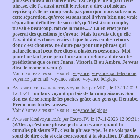
phrases bateau ou cohérentes? Est ce que mis a part cette
phrase, elle t'a aussi prédit le retour, a dire a plusieurs
reprise qu'elle ne comprends pas pourquoi nous subissions
cette séparation, qu'avec ou sans moi il vivra bien une vraie
séparation définitive de son côté, qu'il est à son compte,
travaille beaucoup, fait de la route....? Là en effet je me
poserai des questions je t'avoue. Mais tu avais dit qu'elle
t'avait dit des choses vraies et que tu avis eu des retours
donc c'est chouette, ne doute pas pour une phrase qui
naturellement peut être dites a plusieurs personnes. Moi
pour l'instant je ne peux faire aucun retour à date sur les
prédictions que ce soit Juana, Victoria B ou Ambre. Je vous
dirai le moment venu ;)
Voir d'autres sites sur le sujet :
voyance
,
voyance par telephone
,
voyance par email
,
voyance suisse
,
voyance belgique
Avis sur
nicolas-duquerroy-voyant.be
, par MBT, le 17-11-2023
12:35:41 :
un faux voyant qui fais de la complaisance. Son
don est de se remplir les poches grâce aux gens qu il entube.
Prédictions toutes fausses.
Voir d'autres sites sur le sujet :
voyance belgique
Avis sur
idealvoyance.fr
, par EscrocIV, le 17-11-2023 12:09:31 :
@Alesia, c'est une phrase je dis à mes amis quand tu
cumules plusieurs PB, c'est la phrase type. Je ne vois pas le
souci de dire cela si cela correspond à ta situation. D'ailleurs,