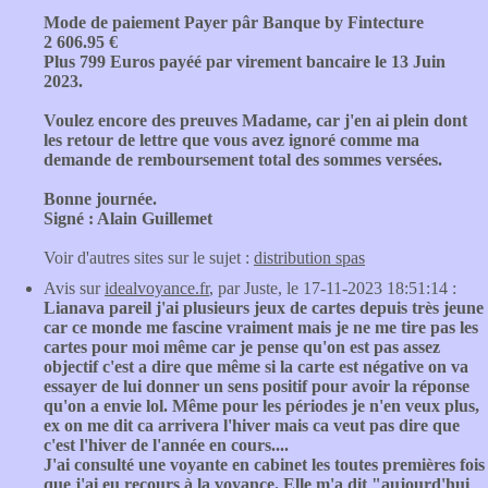
Mode de paiement Payer pâr Banque by Fintecture
2 606.95 €
Plus 799 Euros payéé par virement bancaire le 13 Juin
2023.
Voulez encore des preuves Madame, car j'en ai plein dont
les retour de lettre que vous avez ignoré comme ma
demande de remboursement total des sommes versées.
Bonne journée.
Signé : Alain Guillemet
Voir d'autres sites sur le sujet :
distribution spas
Avis sur
idealvoyance.fr
, par Juste, le 17-11-2023 18:51:14 :
Lianava pareil j'ai plusieurs jeux de cartes depuis très jeune
car ce monde me fascine vraiment mais je ne me tire pas les
cartes pour moi même car je pense qu'on est pas assez
objectif c'est a dire que même si la carte est négative on va
essayer de lui donner un sens positif pour avoir la réponse
qu'on a envie lol. Même pour les périodes je n'en veux plus,
ex on me dit ca arrivera l'hiver mais ca veut pas dire que
c'est l'hiver de l'année en cours....
J'ai consulté une voyante en cabinet les toutes premières fois
que j'ai eu recours à la voyance. Elle m'a dit "aujourd'hui