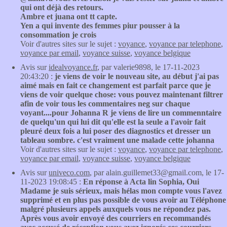
qui ont déjà des retours.
Ambre et juana ont tt capte.
Yen a qui invente des femmes piur pousser à la
consommation je crois
Voir d'autres sites sur le sujet :
voyance
,
voyance par telephone
,
voyance par email
,
voyance suisse
,
voyance belgique
Avis sur
idealvoyance.fr
, par valerie9898, le 17-11-2023
20:43:20 :
je viens de voir le nouveau site, au début j'ai pas
aimé mais en fait ce changement est parfait parce que je
viens de voir quelque chose: vous pouvez maintenant filtrer
afin de voir tous les commentaires neg sur chaque
voyant....pour Johanna R je viens de lire un commenntaire
de quelqu'un qui lui dit qu'elle est la seule a l'avoir fait
pleuré deux fois a lui poser des diagnostics et dresser un
tableau sombre. c'est vraiment une malade cette johanna
Voir d'autres sites sur le sujet :
voyance
,
voyance par telephone
,
voyance par email
,
voyance suisse
,
voyance belgique
Avis sur
univeco.com
, par alain.guillemet33@gmail.com, le 17-
11-2023 19:08:45 :
En réponse à Acta lin Sophia, Oui
Madame je suis sérieux, mais hélas mon compte vous l'avez
supprimé et en plus pas possible de vous avoir au Téléphone
malgré plusieurs appels auxquels vous ne répondez pas.
Après vous avoir envoyé des courriers en recommandés