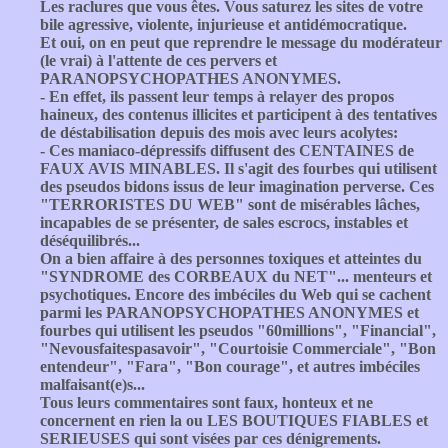
Les raclures que vous êtes. Vous saturez les sites de votre
bile agressive, violente, injurieuse et antidémocratique.
Et oui, on en peut que reprendre le message du modérateur
(le vrai) à l'attente de ces pervers et
PARANOPSYCHOPATHES ANONYMES.
- En effet, ils passent leur temps à relayer des propos
haineux, des contenus illicites et participent à des tentatives
de déstabilisation depuis des mois avec leurs acolytes:
- Ces maniaco-dépressifs diffusent des CENTAINES de
FAUX AVIS MINABLES. Il s'agit des fourbes qui utilisent
des pseudos bidons issus de leur imagination perverse. Ces
"TERRORISTES DU WEB" sont de misérables lâches,
incapables de se présenter, de sales escrocs, instables et
déséquilibrés...
On a bien affaire à des personnes toxiques et atteintes du
"SYNDROME des CORBEAUX du NET"... menteurs et
psychotiques. Encore des imbéciles du Web qui se cachent
parmi les PARANOPSYCHOPATHES ANONYMES et
fourbes qui utilisent les pseudos "60millions", "Financial",
"Nevousfaitespasavoir", "Courtoisie Commerciale", "Bon
entendeur", "Fara", "Bon courage", et autres imbéciles
malfaisant(e)s...
Tous leurs commentaires sont faux, honteux et ne
concernent en rien la ou LES BOUTIQUES FIABLES et
SERIEUSES qui sont visées par ces dénigrements.