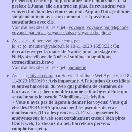
préviens qu'elle ne peut pas donner une temporalité. Je la
préfère à Juana, elle a un truc en plus. Je reviendrai vers
vous en fonction des retours ou non. Aujourd'hui, je donne
simplement mon avis sur comment s'est passé ma
consultation avec elle.
Voir d'autres sites sur le sujet :
voyance
,
voyance par telephone
,
voyance par email
,
voyance suisse
,
voyance belgique
Avis sur
jardinerie-solignac.com
, par
jc_et_jo_meunier@yahoo.fr, le 18-11-2023 16:58:22 :
On
devrait envoyer la maire de Nantes pour un stage de
Noël,votre village de Noël est sublime, magnifique,
extraordinaire,bravo
Voir d'autres sites sur le sujet :
jardinerie
Avis sur
univeco.com
, par Service Juridique WebAgency, le 18-
11-2023 16:30:19 :
Avis important: A l'attention de ces idiots
et autres harceleur du Web qui publient de centaines de
faux avis sur ce lien minable comme le fourbe et débile qui
se cache sous le pseudo "60millions", le Mytho.
> Vous n'avez pas de leçons à donner les voyous! Vous qui
êtes des PERVERS qui usurpent les pseudos de vrais
modérateurs (On a les preuves…). Et vos agissements
anonymes sur le web sont certainement encore bien pires
(Dark web, Corbeaux du net, harceleurs pervers,
complotisme, etc).