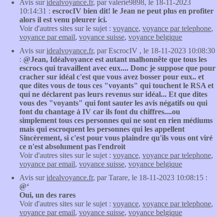
Avis sur
idealvoyance.fr
, par valerie9898, le 18-11-2023
10:14:31 :
escrocIV bien dit! le Jean ne peut plus en profiter
alors il est venu pleurer ici.
Voir d'autres sites sur le sujet :
voyance
,
voyance par telephone
,
voyance par email
,
voyance suisse
,
voyance belgique
Avis sur
idealvoyance.fr
, par EscrocIV , le 18-11-2023 10:08:30
:
@Jean, Idéalvoyance est autant malhonnête que tous les
escrocs qui travaillent avec eux.... Donc je suppose que pour
cracher sur idéal c'est que vous avez bosser pour eux.. et
que dites vous de tous ces "voyants" qui touchent le RSA et
qui ne déclarent pas leurs revenus sur idéal... Et que dites
vous des "voyants" qui font sauter les avis négatifs ou qui
font du chantage à IV car ils font du chiffres....ou
simplement tous ces personnes qui ne sont en rien médiums
mais qui escroquent les personnes qui les appellent
Sincèrement, si c'est pour vous plaindre qu'ils vous ont viré
ce n'est absolument pas l'endroit
Voir d'autres sites sur le sujet :
voyance
,
voyance par telephone
,
voyance par email
,
voyance suisse
,
voyance belgique
Avis sur
idealvoyance.fr
, par Tarare, le 18-11-2023 10:08:15 :
@‘
Oui, un des rares
Voir d'autres sites sur le sujet :
voyance
,
voyance par telephone
,
voyance par email
,
voyance suisse
,
voyance belgique