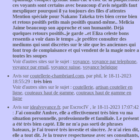
ces voyants sont certains avec beaucoup d'avis négatifs faut
mexpliquer pourquoi il ya toujours des files d'attentes
Mention spéciale pour Nakano Takeka très bien cerne bien
et retous positifs petits mais positifs quand-même.. Melicia
Jaime beaucoup son approche et son humanité. Déjà
quelques retours positifs..je garde ..et Eliza celeste bons
ressentis a voir dans le temps ..je préfère consulter des
mediums qui sont discrètes sur le site que les anciennes qui
font trop de complaisance et qui vendent de la magie noire a
toutes les soupes
Voir d'autres sites sur le sujet :
voyance
,
voyance par telephone
,
voyance par email
,
voyance suisse
,
voyance belgique
Avis sur
coutellerie-chambriard.com
, par phil, le 18-11-2023
18:55:29 :
très bien
Voir d'autres sites sur le sujet :
coutellerie
,
artisan coutelier en
ligne
,
couteaux haut de gamme
,
couteaux haut de gamme en
ligne
Avis sur
idealvoyance.fr
, par EscrocIV , le 18-11-2023 17:07:42
:
J'ai consulté Ambre, elle a effectivement très bien vu ma
situation personnelle, professionnelle et familiale. Le présent
a été très bien capté. Elle ne m'a pas sorti de phrases
bateaux, je l'ai trouvé très investie et sincère. Je n'ai rien dit,
elle a tout dit. Je la trouve respectueuse avec ses consultants,