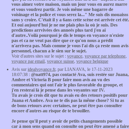
vous aimez votre maison, mais un jour vous en aurez marre
et vous voudrez partir. Je vois même une bagarre de
voisinage et la police et vous serez la..." Me suis dis mouaisss
sans y croire. C'était il y a 6ans cette scène est arrivée cet été.
Et oui aujourd'hui je ne me plais plus la où je suis. Des
predictions arrvivées des anneés plus tard j'en ai
d'autre..Voilà pourquoi je dis le temps en voyance n'existe
pas et ca ne veut pas dire que ce qu'on nous a prédit
n'arrivera pas. Mais comme je vous l'ai dis ça reste mon avis
personnel, chacun a le sien sur le sujet.
Voir d'autres sites sur le sujet :
voyance
,
voyance par telephone
,
voyance par email
,
voyance suisse
,
voyance belgique
Avis sur
idealvoyance.fr
, par LIANAVA, le 17-11-2023
18:07:38 :
@natt974, pas contacté Ava, suis restée sur Juana,
Ambre et Victoria B pour faire mon avis au vu des
commentaires qui ont l'air le plus favorable du groupe, et
j'en resterai là je pense dans les voyantes sur IV.
Tu avais je crois dit que tu avais eu des retours positifs pour
Juana et Ambre. Ava ne te dis pas la même chose? Si tu as
de bons retours avec certaines, ne peut être pas consulter
encore d'autres au risque de te brouiller.
Je pense qu'il peut y avoir de petits changements possible
car à mon sens quand on consulte on peut être amené a faire