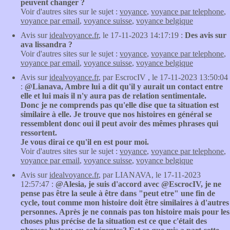
peuvent changer ?
Voir d'autres sites sur le sujet :
voyance
,
voyance par telephone
,
voyance par email
,
voyance suisse
,
voyance belgique
Avis sur
idealvoyance.fr
, le 17-11-2023 14:17:19 :
Des avis sur
ava lissandra ?
Voir d'autres sites sur le sujet :
voyance
,
voyance par telephone
,
voyance par email
,
voyance suisse
,
voyance belgique
Avis sur
idealvoyance.fr
, par EscrocIV , le 17-11-2023 13:50:04
:
@Lianava, Ambre lui a dit qu'il y aurait un contact entre
elle et lui mais il n'y aura pas de relation sentimentale.
Donc je ne comprends pas qu'elle dise que ta situation est
similaire à elle. Je trouve que nos histoires en général se
ressemblent donc oui il peut avoir des mêmes phrases qui
ressortent.
Je vous dirai ce qu'il en est pour moi.
Voir d'autres sites sur le sujet :
voyance
,
voyance par telephone
,
voyance par email
,
voyance suisse
,
voyance belgique
Avis sur
idealvoyance.fr
, par LIANAVA, le 17-11-2023
12:57:47 :
@Alesia, je suis d'accord avec @EscrocIV, je ne
pense pas être la seule à être dans "peut etre" une fin de
cycle, tout comme mon histoire doit être similaires à d'autres
personnes. Après je ne connais pas ton histoire mais pour les
choses plus précise de la situation est ce que c'était des