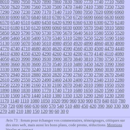
8010
7980
7950
7920
7890
7860
7830
7800
7770
7740
7710
7680
7650
7620
7590
7560
7530
7500
7470
7440
7410
7380
7350
7320
7290
7260
7230
7200
7170
7140
7110
7080
7050
7020
6990
6960
6930
6900
6870
6840
6810
6780
6750
6720
6690
6660
6630
6600
6570
6540
6510
6480
6450
6420
6390
6360
6330
6300
6270
6240
6210
6180
6150
6120
6090
6060
6030
6000
5970
5940
5910
5880
5850
5820
5790
5760
5730
5700
5670
5640
5610
5580
5550
5520
5490
5460
5430
5400
5370
5340
5310
5280
5250
5220
5190
5160
5130
5100
5070
5040
5010
4980
4950
4920
4890
4860
4830
4800
4770
4740
4710
4680
4650
4620
4590
4560
4530
4500
4470
4440
4410
4380
4350
4320
4290
4260
4230
4200
4170
4140
4110
4080
4050
4020
3990
3960
3930
3900
3870
3840
3810
3780
3750
3720
3690
3660
3630
3600
3570
3540
3510
3480
3450
3420
3390
3360
3330
3300
3270
3240
3210
3180
3150
3120
3090
3060
3030
3000
2970
2940
2910
2880
2850
2820
2790
2760
2730
2700
2670
2640
2610
2580
2550
2520
2490
2460
2430
2400
2370
2340
2310
2280
2250
2220
2190
2160
2130
2100
2070
2040
2010
1980
1950
1920
1890
1860
1830
1800
1770
1740
1710
1680
1650
1620
1590
1560
1530
1500
1470
1440
1410
1380
1350
1320
1290
1260
1230
1200
1170
1140
1110
1080
1050
1020
990
960
930
900
870
840
810
780
750
720
690
660
630
600
570
540
510
480
450
420
390
360
330
300
270
240
210
180
150
120
90
60
30
0
Avis 73 : forum pour échanger vos commentaires, témoignages, critiques sur
des sites web, mais aussi les bons plans, code promo, réductions.
Mentions
légales et contact
.