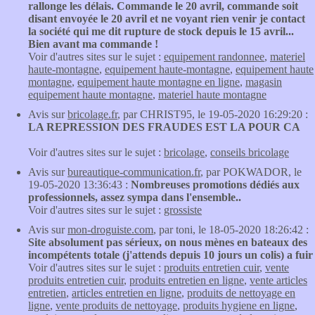
rallonge les délais. Commande le 20 avril, commande soit
disant envoyée le 20 avril et ne voyant rien venir je contact
la société qui me dit rupture de stock depuis le 15 avril...
Bien avant ma commande !
Voir d'autres sites sur le sujet :
equipement randonnee
,
materiel
haute-montagne
,
equipement haute-montagne
,
equipement haute
montagne
,
equipement haute montagne en ligne
,
magasin
equipement haute montagne
,
materiel haute montagne
Avis sur
bricolage.fr
, par CHRIST95, le 19-05-2020 16:29:20 :
LA REPRESSION DES FRAUDES EST LA POUR CA
Voir d'autres sites sur le sujet :
bricolage
,
conseils bricolage
Avis sur
bureautique-communication.fr
, par POKWADOR, le
19-05-2020 13:36:43 :
Nombreuses promotions dédiés aux
professionnels, assez sympa dans l'ensemble..
Voir d'autres sites sur le sujet :
grossiste
Avis sur
mon-droguiste.com
, par toni, le 18-05-2020 18:26:42 :
Site absolument pas sérieux, on nous mènes en bateaux des
incompétents totale (j'attends depuis 10 jours un colis) a fuir
Voir d'autres sites sur le sujet :
produits entretien cuir
,
vente
produits entretien cuir
,
produits entretien en ligne
,
vente articles
entretien
,
articles entretien en ligne
,
produits de nettoyage en
ligne
,
vente produits de nettoyage
,
produits hygiene en ligne
,