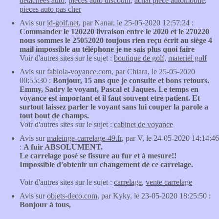
detachees auto
,
pieces auto discount
,
achat piece automobile
,
pieces auto pas cher
Avis sur
id-golf.net
, par Nanar, le 25-05-2020 12:57:24 :
Commander le 120220 livraison entre le 2020 et le 270220
nous sommes le 25052020 toujous rien reçu écrit au siège 4
mail impossible au téléphone je ne sais plus quoi faire
Voir d'autres sites sur le sujet :
boutique de golf
,
materiel golf
Avis sur
fabiola-voyance.com
, par Chiara, le 25-05-2020
00:55:30 :
Bonjour, 15 ans que je consulte et bons retours.
Emmy, Sadry le voyant, Pascal et Jaques. Le temps en
voyance est important et il faut souvent etre patient. Et
surtout laissez parler le voyant sans lui couper la parole a
tout bout de champs.
Voir d'autres sites sur le sujet :
cabinet de voyance
Avis sur
maleinge-carrelage-49.fr
, par V, le 24-05-2020 14:14:46
:
A fuir ABSOLUMENT.
Le carrelage posé se fissure au fur et à mesure!!
Impossible d'obtenir un changement de ce carrelage.
Voir d'autres sites sur le sujet :
carrelage
,
vente carrelage
Avis sur
objets-deco.com
, par Kyky, le 23-05-2020 18:25:50 :
Bonjour à tous,