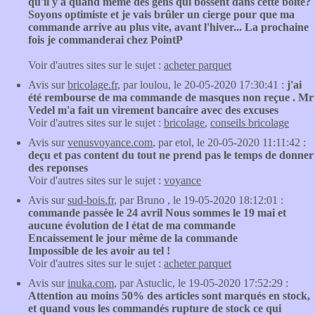
qu'il y a quand même des gens qui bossent dans cette boite?
Soyons optimiste et je vais brûler un cierge pour que ma
commande arrive au plus vite, avant l'hiver... La prochaine
fois je commanderai chez PointP
Voir d'autres sites sur le sujet :
acheter parquet
Avis sur
bricolage.fr
, par loulou, le 20-05-2020 17:30:41 :
j'ai
été rembourse de ma commande de masques non reçue . Mr
Vedel m'a fait un virement bancaire avec des excuses
Voir d'autres sites sur le sujet :
bricolage
,
conseils bricolage
Avis sur
venusvoyance.com
, par etol, le 20-05-2020 11:11:42 :
deçu et pas content du tout ne prend pas le temps de donner
des reponses
Voir d'autres sites sur le sujet :
voyance
Avis sur
sud-bois.fr
, par Bruno , le 19-05-2020 18:12:01 :
commande passėe le 24 avril Nous sommes le 19 mai et
aucune évolution de l état de ma commande
Encaissement le jour même de la commande
Impossible de les avoir au tel !
Voir d'autres sites sur le sujet :
acheter parquet
Avis sur
inuka.com
, par Astuclic, le 19-05-2020 17:52:29 :
Attention au moins 50% des articles sont marqués en stock,
et quand vous les commandés rupture de stock ce qui