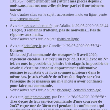
10:15:57 :
complètement nul j'attent mes pièces depuis 2
mois sans aucunes nouvelles de leur part et il me mène en
bateau
Voir d'autres sites sur le sujet :
accessoires moto en ligne
,
vente
equipement motard
Avis sur
tissus-zanderino.fr
, par Adalin, le 29-05-2020 08:28:44
:
Déçue, 3 semaines d'attente, pas de nouvelles... Pas de
réponses aux mails..
Voir d'autres sites sur le sujet :
tissus en ligne
Avis sur
bricolage.fr
, par Canelle, le 29-05-2020 00:55:24 :
Bonjour
Moi aussi j'ai commandé des masques le 5 avril 2020,
réglement encaissé. J'ai reçu un reçu de DJUCI avec un N°
tel. erroné. Impossible de joindre bricolage.fr. impossible de
savoir si c'est une arnaque apparemment affirmative
puisque je constate que nous sommes plusieurs dans le
même cas, je suis révoltée de m'être fait dupée car c'est
l'enseigne de ce magasin qui m'a incité à avoir confiance
pour faire ma commande.
Voir d'autres sites sur le sujet :
bricolage
,
conseils bricolage
Avis sur
jardinpromo.com
, par Dani, le 28-05-2020 20:56:58 :
Très déçue de leur service commande d'une courroie de
2m37 reçue une de 30cm ceci pendant le confinement qui