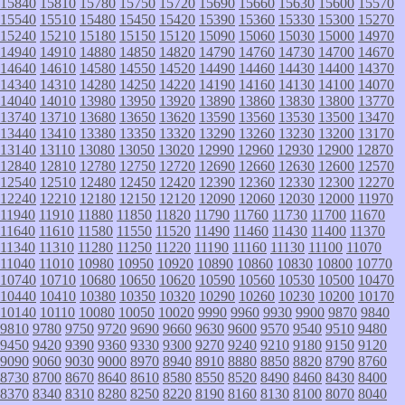
15840
15810
15780
15750
15720
15690
15660
15630
15600
15570
15540
15510
15480
15450
15420
15390
15360
15330
15300
15270
15240
15210
15180
15150
15120
15090
15060
15030
15000
14970
14940
14910
14880
14850
14820
14790
14760
14730
14700
14670
14640
14610
14580
14550
14520
14490
14460
14430
14400
14370
14340
14310
14280
14250
14220
14190
14160
14130
14100
14070
14040
14010
13980
13950
13920
13890
13860
13830
13800
13770
13740
13710
13680
13650
13620
13590
13560
13530
13500
13470
13440
13410
13380
13350
13320
13290
13260
13230
13200
13170
13140
13110
13080
13050
13020
12990
12960
12930
12900
12870
12840
12810
12780
12750
12720
12690
12660
12630
12600
12570
12540
12510
12480
12450
12420
12390
12360
12330
12300
12270
12240
12210
12180
12150
12120
12090
12060
12030
12000
11970
11940
11910
11880
11850
11820
11790
11760
11730
11700
11670
11640
11610
11580
11550
11520
11490
11460
11430
11400
11370
11340
11310
11280
11250
11220
11190
11160
11130
11100
11070
11040
11010
10980
10950
10920
10890
10860
10830
10800
10770
10740
10710
10680
10650
10620
10590
10560
10530
10500
10470
10440
10410
10380
10350
10320
10290
10260
10230
10200
10170
10140
10110
10080
10050
10020
9990
9960
9930
9900
9870
9840
9810
9780
9750
9720
9690
9660
9630
9600
9570
9540
9510
9480
9450
9420
9390
9360
9330
9300
9270
9240
9210
9180
9150
9120
9090
9060
9030
9000
8970
8940
8910
8880
8850
8820
8790
8760
8730
8700
8670
8640
8610
8580
8550
8520
8490
8460
8430
8400
8370
8340
8310
8280
8250
8220
8190
8160
8130
8100
8070
8040