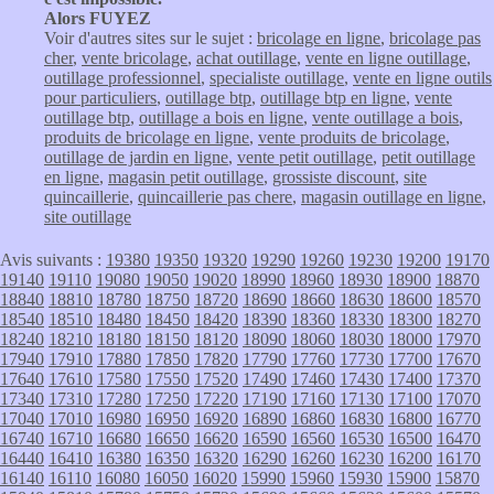
Alors FUYEZ
Voir d'autres sites sur le sujet :
bricolage en ligne
,
bricolage pas
cher
,
vente bricolage
,
achat outillage
,
vente en ligne outillage
,
outillage professionnel
,
specialiste outillage
,
vente en ligne outils
pour particuliers
,
outillage btp
,
outillage btp en ligne
,
vente
outillage btp
,
outillage a bois en ligne
,
vente outillage a bois
,
produits de bricolage en ligne
,
vente produits de bricolage
,
outillage de jardin en ligne
,
vente petit outillage
,
petit outillage
en ligne
,
magasin petit outillage
,
grossiste discount
,
site
quincaillerie
,
quincaillerie pas chere
,
magasin outillage en ligne
,
site outillage
Avis suivants :
19380
19350
19320
19290
19260
19230
19200
19170
19140
19110
19080
19050
19020
18990
18960
18930
18900
18870
18840
18810
18780
18750
18720
18690
18660
18630
18600
18570
18540
18510
18480
18450
18420
18390
18360
18330
18300
18270
18240
18210
18180
18150
18120
18090
18060
18030
18000
17970
17940
17910
17880
17850
17820
17790
17760
17730
17700
17670
17640
17610
17580
17550
17520
17490
17460
17430
17400
17370
17340
17310
17280
17250
17220
17190
17160
17130
17100
17070
17040
17010
16980
16950
16920
16890
16860
16830
16800
16770
16740
16710
16680
16650
16620
16590
16560
16530
16500
16470
16440
16410
16380
16350
16320
16290
16260
16230
16200
16170
16140
16110
16080
16050
16020
15990
15960
15930
15900
15870