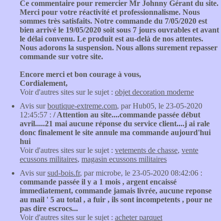
Ce commentaire pour remercier Mr Johnny Gérant du site.
Merci pour votre réactivité et professionnalisme. Nous
sommes très satisfaits. Notre commande du 7/05/2020 est
bien arrivé le 19/05/2020 soit sous 7 jours ouvrables et avant
le délai convenu. Le produit est au-delà de nos attentes.
Nous adorons la suspension. Nous allons surement repasser
commande sur votre site.
Encore merci et bon courage à vous,
Cordialement,
Voir d'autres sites sur le sujet :
objet decoration moderne
Avis sur
boutique-extreme.com
, par Hub05, le 23-05-2020
12:45:57 :
/ Attention au site....commande passée début
avril.....21 mai aucune réponse du service client....j ai rale
donc finalement le site annule ma commande aujourd'hui
hui
Voir d'autres sites sur le sujet :
vetements de chasse
,
vente
ecussons militaires
,
magasin ecussons militaires
Avis sur
sud-bois.fr
, par microbe, le 23-05-2020 08:42:06 :
commande passée il y a 1 mois , argent encaissé
immediatement, commande jamais livrée, aucune reponse
au mail ' 5 au total , a fuir , ils sont incompetents , pour ne
pas dire escrocs...
Voir d'autres sites sur le sujet :
acheter parquet