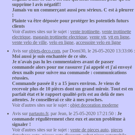
supprime l avis négatif!!
Jamais vu un commerçant aussi peu sérieux. C est à pleurer
!
Plainte va être déposée pour protéger les potentiels futurs
clients
Voir d'autres sites sur le sujet :
vente trottinette
,
vente trottinette
electrique
,
magasin trottinette electrique
,
vente vtt
,
vtt en ligne
,
vente velo de ville
,
velo en ligne
,
accessoire velo en ligne
Avis sur
objets-deco.com
, par Domi30, le 26-05-2020 13:33:06 :
Moi aussi je suis enchantée de ce site.
Je n'avais pas lu les commentaires avant de passer
commande alors pour me rassurer j'ai appelé et j'ai envoyé
deux mails pour suivre ma commande : communications
réussies.
Commande passée il y a 15 jours environ. Je viens de
recevoir plus de 10 pièces dont un grand miroir. Tout est en
parfait état et le rapport qualité-prix est au delà de mes
attentes. Je conseillerai ce site à mes proches.
Voir d'autres sites sur le sujet :
objet decoration moderne
Avis sur
partauto.fr
, par Jean, le 25-05-2020 17:21:50 :
Je
commande régulièrement chez eux et aucun problème à
signaler !
Voir d'autres sites sur le sujet :
vente de pieces auto
,
pieces