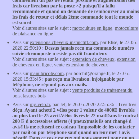
confinement dit pas de retour possible et augmentation des
frais car livraison par la poste ×2 puisqu'il a fallu
recommandé et quand on demande de rembourser au moins
les frais de retour et délais 2ème commande tout le monde
est sourd
Voir d'autres sites sur le sujet :
motoculture en ligne
,
motoculture
de plaisance en ligne
Avis sur
extensions-cheveux-instinctiff.com
, par Elise, le 27-05-
2020 22:50:10 :
Dessus jamais recu ma commande numéro
suivie chronoposte n esiste pas dit frauduleux
Voir d'autres sites sur le sujet :
extension de cheveux
,
extension
de cheveux en ligne
,
vente extension de cheveux
Avis sur
manubricole.com
, par borchif@orange.fr, le 27-05-
2020 15:33:45 :
pas reçu ma livraison, injoignable par
téléphone, ne répond pas aux mails.
Voir d'autres sites sur le sujet :
vente produits de traitement du
bois
,
lasures bois
Avis sur
my-velo.fr
, par Jef, le 26-05-2020 22:55:36 :
Très très
déçu. Ayant acheté 2 vélos pour 1 valeur de 4000E livrable
au plus tard le 25 avril.Vélos livrés le 22 mai!Dans le contrat
200 E d accessoires offerts (4 pneux)mais ils ont changé d
avis!!Ils me refusent ce cadeau !Impossible de les contacter
par mail ou par téléphone sauf quand on leur met 1 avis
négatif. Dans ce cas c est eux qui nous sonnent pour qu on