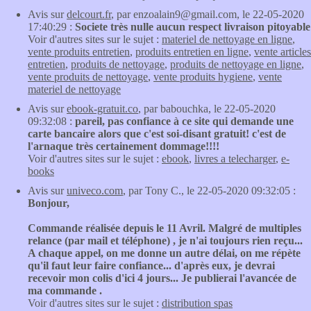
Avis sur
delcourt.fr
, par enzoalain9@gmail.com, le 22-05-2020
17:40:29 :
Societe très nulle aucun respect livraison pitoyable
Voir d'autres sites sur le sujet :
materiel de nettoyage en ligne
,
vente produits entretien
,
produits entretien en ligne
,
vente articles
entretien
,
produits de nettoyage
,
produits de nettoyage en ligne
,
vente produits de nettoyage
,
vente produits hygiene
,
vente
materiel de nettoyage
Avis sur
ebook-gratuit.co
, par babouchka, le 22-05-2020
09:32:08 :
pareil, pas confiance à ce site qui demande une
carte bancaire alors que c'est soi-disant gratuit! c'est de
l'arnaque très certainement dommage!!!!
Voir d'autres sites sur le sujet :
ebook
,
livres a telecharger
,
e-
books
Avis sur
univeco.com
, par Tony C., le 22-05-2020 09:32:05 :
Bonjour,
Commande réalisée depuis le 11 Avril. Malgré de multiples
relance (par mail et téléphone) , je n'ai toujours rien reçu...
A chaque appel, on me donne un autre délai, on me répète
qu'il faut leur faire confiance... d'après eux, je devrai
recevoir mon colis d'ici 4 jours... Je publierai l'avancée de
ma commande .
Voir d'autres sites sur le sujet :
distribution spas