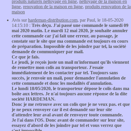
produits naturels nettoyage en ligne
,
nettoyage de la maison en
ligne
,
renovation de la maison en ligne
,
produits renovation de la
maison
Avis sur
hardeman-distribution.com
, par Paul, le 18-05-2020
14:15:10 :
Très déçu. J'ai passé une commande le samedi 09
mai 2020 matin. Le mardi 12 mai 2020, je souhaite annuler
cette commande car j'ai fait une erreur, au passage, je
constate sur le site que ma commande est toujours en cours
de préparation. Impossible de les joindre par tel, la société
demande de communiquer par mail.
Ce que je fais.
Le jeudi, je reçois juste un mail m'informant qu'ils viennent
de remettre mon colis au transporteur. J'essaie
immédiatement de les contacter par tel. Toujours sans
succès, je renvoie un mail, pour demander l'annulation de
cette commande et donc les modalités d'annulation.
Le lundi 18/05/2020, le transporteur dépose le colis dans ma
boîte aux lettres. Je n'ai toujours aucune réponse de la dite
société HARDEMAN.
Donc je me retrouve avec un colis que je ne veux pas. et que
je ne peux renvoyer car il est demandé sur leur site
d'attendre leur aval avant de renvoyer toute commande.
Je l'ai dans l'OS. Donc avant de commander sur leur site,
essayez d'abord de les joindre par tel et vous verrez que
c'est impossible.