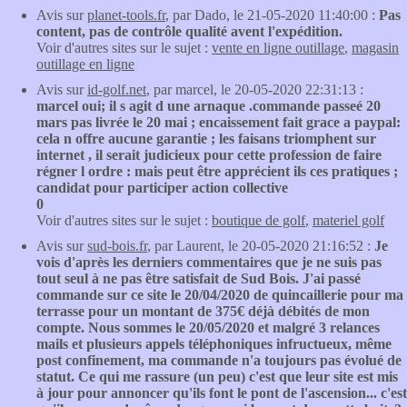
Avis sur
planet-tools.fr
, par Dado, le 21-05-2020 11:40:00 :
Pas
content, pas de contrôle qualité avent l'expédition.
Voir d'autres sites sur le sujet :
vente en ligne outillage
,
magasin
outillage en ligne
Avis sur
id-golf.net
, par marcel, le 20-05-2020 22:31:13 :
marcel oui; il s agit d une arnaque .commande passeé 20
mars pas livrée le 20 mai ; encaissement fait grace a paypal:
cela n offre aucune garantie ; les faisans triomphent sur
internet , il serait judicieux pour cette profession de faire
régner l ordre : mais peut être apprécient ils ces pratiques ;
candidat pour participer action collective
0
Voir d'autres sites sur le sujet :
boutique de golf
,
materiel golf
Avis sur
sud-bois.fr
, par Laurent, le 20-05-2020 21:16:52 :
Je
vois d'après les derniers commentaires que je ne suis pas
tout seul à ne pas être satisfait de Sud Bois. J'ai passé
commande sur ce site le 20/04/2020 de quincaillerie pour ma
terrasse pour un montant de 375€ déjà débités de mon
compte. Nous sommes le 20/05/2020 et malgré 3 relances
mails et plusieurs appels téléphoniques infructueux, même
post confinement, ma commande n'a toujours pas évolué de
statut. Ce qui me rassure (un peu) c'est que leur site est mis
à jour pour annoncer qu'ils font le pont de l'ascension... c'est