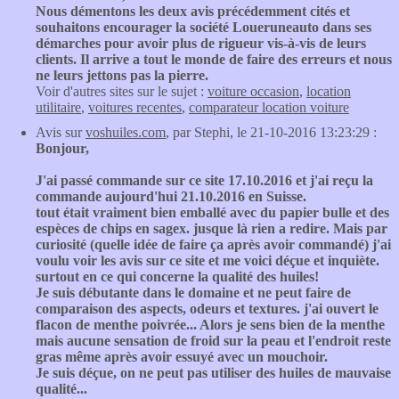
Nous démentons les deux avis précédemment cités et
souhaitons encourager la société Loueruneauto dans ses
démarches pour avoir plus de rigueur vis-à-vis de leurs
clients. Il arrive a tout le monde de faire des erreurs et nous
ne leurs jettons pas la pierre.
Voir d'autres sites sur le sujet :
voiture occasion
,
location
utilitaire
,
voitures recentes
,
comparateur location voiture
Avis sur
voshuiles.com
, par Stephi, le 21-10-2016 13:23:29 :
Bonjour,
J'ai passé commande sur ce site 17.10.2016 et j'ai reçu la
commande aujourd'hui 21.10.2016 en Suisse.
tout était vraiment bien emballé avec du papier bulle et des
espèces de chips en sagex. jusque là rien a redire. Mais par
curiosité (quelle idée de faire ça après avoir commandé) j'ai
voulu voir les avis sur ce site et me voici déçue et inquiète.
surtout en ce qui concerne la qualité des huiles!
Je suis débutante dans le domaine et ne peut faire de
comparaison des aspects, odeurs et textures. j'ai ouvert le
flacon de menthe poivrée... Alors je sens bien de la menthe
mais aucune sensation de froid sur la peau et l'endroit reste
gras même après avoir essuyé avec un mouchoir.
Je suis déçue, on ne peut pas utiliser des huiles de mauvaise
qualité...