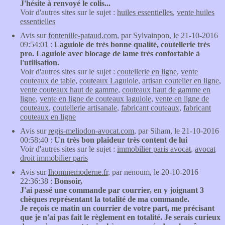
J'hésite à renvoyé le colis...
Voir d'autres sites sur le sujet :
huiles essentielles
,
vente huiles
essentielles
Avis sur
fontenille-pataud.com
, par Sylvainpon, le 21-10-2016
09:54:01 :
Laguiole de très bonne qualité, coutellerie très
pro. Laguiole avec blocage de lame très confortable à
l'utilisation.
Voir d'autres sites sur le sujet :
coutellerie en ligne
,
vente
couteaux de table
,
couteaux Laguiole
,
artisan coutelier en ligne
,
vente couteaux haut de gamme
,
couteaux haut de gamme en
ligne
,
vente en ligne de couteaux laguiole
,
vente en ligne de
couteaux
,
coutellerie artisanale
,
fabricant couteaux
,
fabricant
couteaux en ligne
Avis sur
regis-meliodon-avocat.com
, par Siham, le 21-10-2016
00:58:40 :
Un très bon plaideur très content de lui
Voir d'autres sites sur le sujet :
immobilier paris avocat
,
avocat
droit immobilier paris
Avis sur
lhommemoderne.fr
, par nenoum, le 20-10-2016
22:36:38 :
Bonsoir,
J'ai passé une commande par courrier, en y joignant 3
chèques représentant la totalité de ma commande.
Je reçois ce matin un courrier de votre part, me précisant
que je n'ai pas fait le règlement en totalité. Je serais curieux