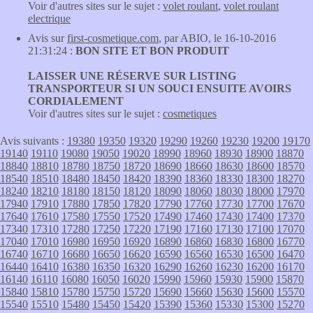
Voir d'autres sites sur le sujet :
volet roulant
,
volet roulant
electrique
Avis sur
first-cosmetique.com
, par ABIO, le 16-10-2016
21:31:24 :
BON SITE ET BON PRODUIT
LAISSER UNE RÉSERVE SUR LISTING
TRANSPORTEUR SI UN SOUCI ENSUITE AVOIRS
CORDIALEMENT
Voir d'autres sites sur le sujet :
cosmetiques
Avis suivants :
19380
19350
19320
19290
19260
19230
19200
19170
19140
19110
19080
19050
19020
18990
18960
18930
18900
18870
18840
18810
18780
18750
18720
18690
18660
18630
18600
18570
18540
18510
18480
18450
18420
18390
18360
18330
18300
18270
18240
18210
18180
18150
18120
18090
18060
18030
18000
17970
17940
17910
17880
17850
17820
17790
17760
17730
17700
17670
17640
17610
17580
17550
17520
17490
17460
17430
17400
17370
17340
17310
17280
17250
17220
17190
17160
17130
17100
17070
17040
17010
16980
16950
16920
16890
16860
16830
16800
16770
16740
16710
16680
16650
16620
16590
16560
16530
16500
16470
16440
16410
16380
16350
16320
16290
16260
16230
16200
16170
16140
16110
16080
16050
16020
15990
15960
15930
15900
15870
15840
15810
15780
15750
15720
15690
15660
15630
15600
15570
15540
15510
15480
15450
15420
15390
15360
15330
15300
15270