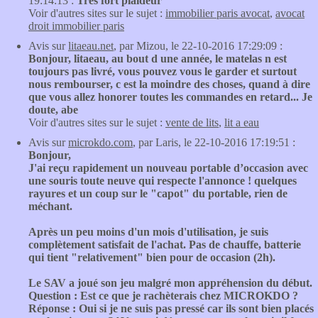
19:14:13 :
Tres fort plaideur
Voir d'autres sites sur le sujet :
immobilier paris avocat
,
avocat
droit immobilier paris
Avis sur
litaeau.net
, par Mizou, le 22-10-2016 17:29:09 :
Bonjour, litaeau, au bout d une année, le matelas n est
toujours pas livré, vous pouvez vous le garder et surtout
nous rembourser, c est la moindre des choses, quand à dire
que vous allez honorer toutes les commandes en retard... Je
doute, abe
Voir d'autres sites sur le sujet :
vente de lits
,
lit a eau
Avis sur
microkdo.com
, par Laris, le 22-10-2016 17:19:51 :
Bonjour,
J'ai reçu rapidement un nouveau portable d’occasion avec
une souris toute neuve qui respecte l'annonce ! quelques
rayures et un coup sur le "capot" du portable, rien de
méchant.
Après un peu moins d'un mois d'utilisation, je suis
complètement satisfait de l'achat. Pas de chauffe, batterie
qui tient "relativement" bien pour de occasion (2h).
Le SAV a joué son jeu malgré mon appréhension du début.
Question : Est ce que je rachèterais chez MICROKDO ?
Réponse : Oui si je ne suis pas pressé car ils sont bien placés