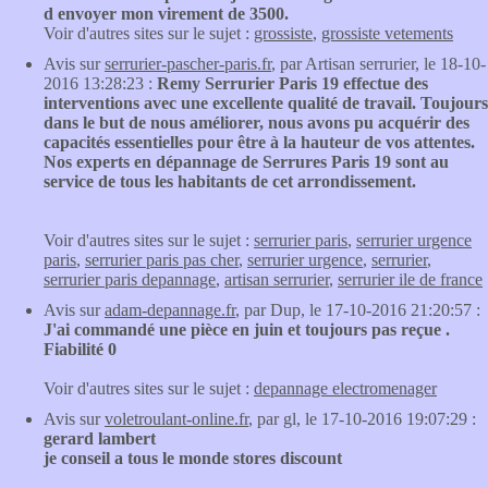
d envoyer mon virement de 3500.
Voir d'autres sites sur le sujet :
grossiste
,
grossiste vetements
Avis sur
serrurier-pascher-paris.fr
, par Artisan serrurier, le 18-10-
2016 13:28:23 :
Remy Serrurier Paris 19 effectue des
interventions avec une excellente qualité de travail. Toujours
dans le but de nous améliorer, nous avons pu acquérir des
capacités essentielles pour être à la hauteur de vos attentes.
Nos experts en dépannage de Serrures Paris 19 sont au
service de tous les habitants de cet arrondissement.
Voir d'autres sites sur le sujet :
serrurier paris
,
serrurier urgence
paris
,
serrurier paris pas cher
,
serrurier urgence
,
serrurier
,
serrurier paris depannage
,
artisan serrurier
,
serrurier ile de france
Avis sur
adam-depannage.fr
, par Dup, le 17-10-2016 21:20:57 :
J'ai commandé une pièce en juin et toujours pas reçue .
Fiabilité 0
Voir d'autres sites sur le sujet :
depannage electromenager
Avis sur
voletroulant-online.fr
, par gl, le 17-10-2016 19:07:29 :
gerard lambert
je conseil a tous le monde stores discount