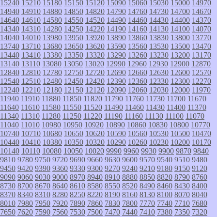
15240
15210
15180
15150
15120
15090
15060
15030
15000
14970
14940
14910
14880
14850
14820
14790
14760
14730
14700
14670
14640
14610
14580
14550
14520
14490
14460
14430
14400
14370
14340
14310
14280
14250
14220
14190
14160
14130
14100
14070
14040
14010
13980
13950
13920
13890
13860
13830
13800
13770
13740
13710
13680
13650
13620
13590
13560
13530
13500
13470
13440
13410
13380
13350
13320
13290
13260
13230
13200
13170
13140
13110
13080
13050
13020
12990
12960
12930
12900
12870
12840
12810
12780
12750
12720
12690
12660
12630
12600
12570
12540
12510
12480
12450
12420
12390
12360
12330
12300
12270
12240
12210
12180
12150
12120
12090
12060
12030
12000
11970
11940
11910
11880
11850
11820
11790
11760
11730
11700
11670
11640
11610
11580
11550
11520
11490
11460
11430
11400
11370
11340
11310
11280
11250
11220
11190
11160
11130
11100
11070
11040
11010
10980
10950
10920
10890
10860
10830
10800
10770
10740
10710
10680
10650
10620
10590
10560
10530
10500
10470
10440
10410
10380
10350
10320
10290
10260
10230
10200
10170
10140
10110
10080
10050
10020
9990
9960
9930
9900
9870
9840
9810
9780
9750
9720
9690
9660
9630
9600
9570
9540
9510
9480
9450
9420
9390
9360
9330
9300
9270
9240
9210
9180
9150
9120
9090
9060
9030
9000
8970
8940
8910
8880
8850
8820
8790
8760
8730
8700
8670
8640
8610
8580
8550
8520
8490
8460
8430
8400
8370
8340
8310
8280
8250
8220
8190
8160
8130
8100
8070
8040
8010
7980
7950
7920
7890
7860
7830
7800
7770
7740
7710
7680
7650
7620
7590
7560
7530
7500
7470
7440
7410
7380
7350
7320