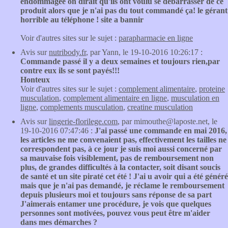
endommagée on dirait qu'ils ont voulu se débarrasser de ce
produit alors que je n'ai pas du tout commandé ça! le gérant
horrible au téléphone ! site a bannir
Voir d'autres sites sur le sujet :
parapharmacie en ligne
Avis sur
nutribody.fr
, par Yann, le 19-10-2016 10:26:17 :
Commande passé il y a deux semaines et toujours rien,par
contre eux ils se sont payés!!!
Honteux
Voir d'autres sites sur le sujet :
complement alimentaire
,
proteine
musculation
,
complement alimentaire en ligne
,
musculation en
ligne
,
complements musculation
,
creatine musculation
Avis sur
lingerie-florilege.com
, par mimouthe@laposte.net, le
19-10-2016 07:47:46 :
J'ai passé une commande en mai 2016,
les articles ne me convenaient pas, effectivement les tailles ne
correspondent pas, à ce jour je suis moi aussi concerné par
sa mauvaise fois visiblement, pas de remboursement non
plus, de grandes difficultés à la contacter, soit disant soucis
de santé et un site piraté cet été ! J'ai u avoir qui a été généré
mais que je n'ai pas demandé, je réclame le remboursement
depuis plusieurs moi et toujours sans réponse de sa part
J'aimerais entamer une procédure, je vois que quelques
personnes sont motivées, pouvez vous peut être m'aider
dans mes démarches ?