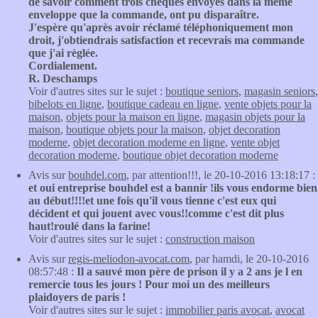
de savoir comment trois chèques envoyés dans la même
enveloppe que la commande, ont pu disparaître.
J'espère qu'après avoir réclamé téléphoniquement mon
droit, j'obtiendrais satisfaction et recevrais ma commande
que j'ai règlée.
Cordialement.
R. Deschamps
Voir d'autres sites sur le sujet :
boutique seniors
,
magasin seniors
,
bibelots en ligne
,
boutique cadeau en ligne
,
vente objets pour la
maison
,
objets pour la maison en ligne
,
magasin objets pour la
maison
,
boutique objets pour la maison
,
objet decoration
moderne
,
objet decoration moderne en ligne
,
vente objet
decoration moderne
,
boutique objet decoration moderne
Avis sur
bouhdel.com
, par attention!!!, le 20-10-2016 13:18:17 :
et oui entreprise bouhdel est a bannir !ils vous endorme bien
au début!!!!et une fois qu'il vous tienne c'est eux qui
décident et qui jouent avec vous!!comme c'est dit plus
haut!roulé dans la farine!
Voir d'autres sites sur le sujet :
construction maison
Avis sur
regis-meliodon-avocat.com
, par hamdi, le 20-10-2016
08:57:48 :
Il a sauvé mon père de prison il y a 2 ans je l en
remercie tous les jours ! Pour moi un des meilleurs
plaidoyers de paris !
Voir d'autres sites sur le sujet :
immobilier paris avocat
,
avocat