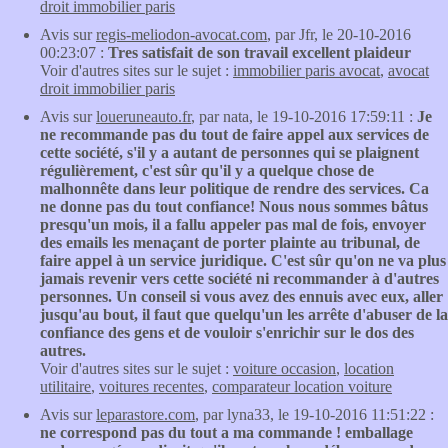
droit immobilier paris
Avis sur
regis-meliodon-avocat.com
, par Jfr, le 20-10-2016
00:23:07 :
Tres satisfait de son travail excellent plaideur
Voir d'autres sites sur le sujet :
immobilier paris avocat
,
avocat
droit immobilier paris
Avis sur
loueruneauto.fr
, par nata, le 19-10-2016 17:59:11 :
Je
ne recommande pas du tout de faire appel aux services de
cette société, s'il y a autant de personnes qui se plaignent
régulièrement, c'est sûr qu'il y a quelque chose de
malhonnête dans leur politique de rendre des services. Ca
ne donne pas du tout confiance! Nous nous sommes bâtus
presqu'un mois, il a fallu appeler pas mal de fois, envoyer
des emails les menaçant de porter plainte au tribunal, de
faire appel à un service juridique. C'est sûr qu'on ne va plus
jamais revenir vers cette société ni recommander à d'autres
personnes. Un conseil si vous avez des ennuis avec eux, aller
jusqu'au bout, il faut que quelqu'un les arrête d'abuser de la
confiance des gens et de vouloir s'enrichir sur le dos des
autres.
Voir d'autres sites sur le sujet :
voiture occasion
,
location
utilitaire
,
voitures recentes
,
comparateur location voiture
Avis sur
leparastore.com
, par lyna33, le 19-10-2016 11:51:22 :
ne correspond pas du tout a ma commande ! emballage