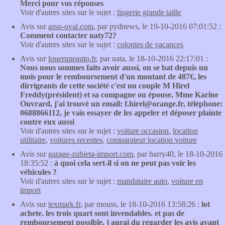
Merci pour vos réponses
Voir d'autres sites sur le sujet :
lingerie grande taille
Avis sur
asso-oval.com
, par pydnews, le 19-10-2016 07:01:52 :
Comment contacter naty72?
Voir d'autres sites sur le sujet :
colonies de vacances
Avis sur
loueruneauto.fr
, par nata, le 18-10-2016 22:17:01 :
Nous nous sommes faits avoir aussi, on se bat depuis un
mois pour le remboursement d'un montant de 487€, les
dirrigeants de cette société c'est un couple M Hirel
Freddy(président) et sa compagne ou épouse, Mme Karine
Ouvrard, j'ai trouvé un email: f.hirel@orange.fr, téléphone:
0688866112, je vais essayer de les appeler et déposer plainte
contre eux aussi
Voir d'autres sites sur le sujet :
voiture occasion
,
location
utilitaire
,
voitures recentes
,
comparateur location voiture
Avis sur
garage-zubieta-import.com
, par harry40, le 18-10-2016
18:35:52 :
à quoi cela sert-il si on ne peut pas voir les
véhicules ?
Voir d'autres sites sur le sujet :
mandataire auto
,
voiture en
import
Avis sur
texmark.fr
, par mouss, le 18-10-2016 13:58:26 :
lot
achete. les trois quart sont invendables. et pas de
remboursement possible. j aurai du regarder les avis avant