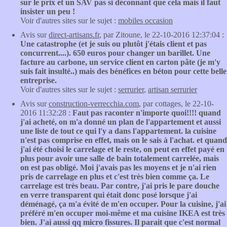
sur le prix et un SAV pas si déconnant que cela mais il faut
insister un peu !
Voir d'autres sites sur le sujet :
mobiles occasion
Avis sur
direct-artisans.fr
, par Zitoune, le 22-10-2016 12:37:04 :
Une catastrophe (et je suis ou plutôt j'étais client et pas
concurrent....). 650 euros pour changer un barillet. Une
facture au carbone, un service client en carton pâte (je m'y
suis fait insulté..) mais des bénéfices en béton pour cette belle
entreprise.
Voir d'autres sites sur le sujet :
serrurier
,
artisan serrurier
Avis sur
construction-verrecchia.com
, par cottages, le 22-10-
2016 11:32:28 :
Faut pas raconter n'importe quoi!!!! quand
j'ai acheté, on m'a donné un plan de l'appartement et aussi
une liste de tout ce qui l'y a dans l'appartement. la cuisine
n'est pas comprise en effet, mais on le sais à l'achat. et quand
j'ai été choisi le carrelage et le reste, on peut en effet payé en
plus pour avoir une salle de bain totalement carrelée, mais
on est pas obligé. Moi j'avais pas les moyens et je n'ai rien
pris de carrelage en plus et c'est très bien comme ça. Le
carrelage est très beau. Par contre, j'ai pris le pare douche
en verre transparent qui était donc posé lorsque j'ai
déménagé, ça m'a évité de m'en occuper. Pour la cuisine, j'ai
préféré m'en occuper moi-même et ma cuisine IKEA est très
bien. J'ai aussi qq micro fissures. Il parait que c'est normal