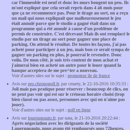
car l'immeuble est neuf et donc les murs bougent un peu. Ils
m'ont expliqué que cela serait repris dans 4 à6 mois pour
que ça ne recommence pas. Pour le tirage au sort, on a reçu
un mail qui nous expliquait que malheureusement le jeu
était annulé parce que le studio a gagné était dans un
programme qui a été annulé à cause d'un problème de
permis de construire. C'est décevant Mais ils ont remplacé le
studio par un tirage au sort pour gagner une place de
parking. On attend le résultat. De toutes les façons, j'ai pas
acheté pour participer à un jeu, mais bon ce serait sympa de
gagner un parking en plus, je pourrai le revendre. Donc
voila. De mon côté, je suis très content de mon achat et
j'aimerai bien en acheté un autre pour le louer quand la
banque acceptera de me pre^ter a nouveau.
Voir d'autres sites sur le sujet :
promoteur ile de france
Avis sur
pro.chronogolf.fr
, par cmarty, le 22-10-2016 10:35:33 :
Joli mais pas pratique pour réserver : beaucoup de clics, on
ne peut pas voir qui est sur le créneau horaire choisi (trop
bien classé ou pas assez, personnes avec qui on n'aime pas
jouer).
Voir d'autres sites sur le sujet :
golf en ligne
Avis sur
loueruneauto.fr
, par nata, le 21-10-2016 20:22:44 :
Après négociation avec les dirigeants de la société
Loueruneauto, nous avons été remboursés sous 72heures.