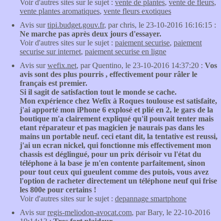
Voir d'autres sites sur le sujet :
vente de plantes
,
vente de fleurs
,
vente plantes aromatiques
,
vente fleurs exotiques
Avis sur
tipi.budget.gouv.fr
, par chris, le 23-10-2016 16:16:15 :
Ne marche pas après deux jours d'essayer.
Voir d'autres sites sur le sujet :
paiement securise
,
paiement
securise sur internet
,
paiement securise en ligne
Avis sur
wefix.net
, par Quentino, le 23-10-2016 14:37:20 :
Vos
avis sont des plus pourris , effectivement pour râler le
français est premier.
Si il sagit de satisfaction tout le monde se cache.
Mon expérience chez Wefix à Roques toulouse est satisfaite,
j'ai apporté mon iPhone 6 explosé et plié en 2, le gars de la
boutique m'a clairement expliqué qu'il pouvait tenter mais
etant réparateur et pas magicien je naurais pas dans les
mains un portable neuf. ceci etant dit, la tentative est reussi,
j'ai un ecran nickel, qui fonctionne mis effectivement mon
chassis est déglingué, pour un prix dérisoir vu l'état du
téléphone à la base je m'en contente parfaitement, sinon
pour tout ceux qui gueulent comme des putois, vous avez
l'option de racheter directement un téléphone neuf qui frise
les 800e pour certains !
Voir d'autres sites sur le sujet :
depannage smartphone
Avis sur
regis-meliodon-avocat.com
, par Bary, le 22-10-2016