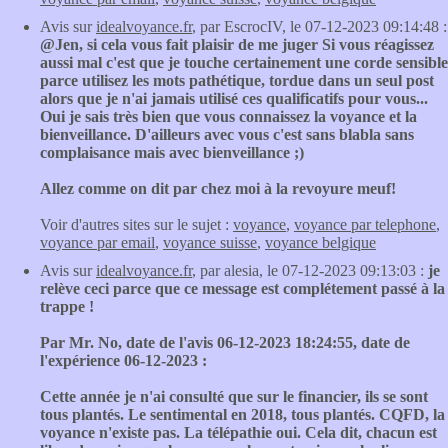
Avis sur
idealvoyance.fr
, par EscrocIV, le 07-12-2023 09:14:48 :
@Jen, si cela vous fait plaisir de me juger Si vous réagissez
aussi mal c'est que je touche certainement une corde sensible
parce utilisez les mots pathétique, tordue dans un seul post
alors que je n'ai jamais utilisé ces qualificatifs pour vous...
Oui je sais très bien que vous connaissez la voyance et la
bienveillance. D'ailleurs avec vous c'est sans blabla sans
complaisance mais avec bienveillance ;)
Allez comme on dit par chez moi à la revoyure meuf!
Voir d'autres sites sur le sujet :
voyance
,
voyance par telephone
,
voyance par email
,
voyance suisse
,
voyance belgique
Avis sur
idealvoyance.fr
, par alesia, le 07-12-2023 09:13:03 :
je
relève ceci parce que ce message est complétement passé à la
trappe !
Par Mr. No, date de l'avis 06-12-2023 18:24:55, date de
l'expérience 06-12-2023 :
Cette année je n'ai consulté que sur le financier, ils se sont
tous plantés. Le sentimental en 2018, tous plantés. CQFD, la
voyance n'existe pas. La télépathie oui. Cela dit, chacun est