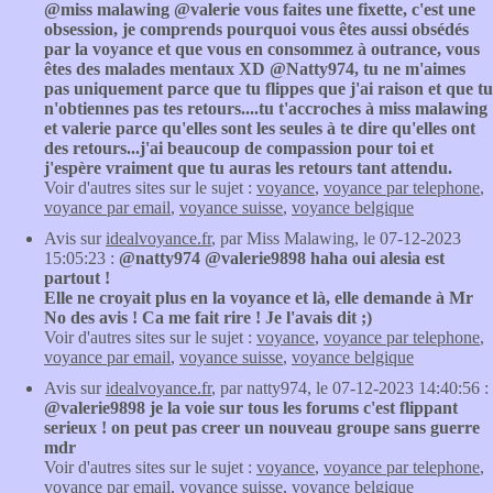
@miss malawing @valerie vous faites une fixette, c'est une
obsession, je comprends pourquoi vous êtes aussi obsédés
par la voyance et que vous en consommez à outrance, vous
êtes des malades mentaux XD @Natty974, tu ne m'aimes
pas uniquement parce que tu flippes que j'ai raison et que tu
n'obtiennes pas tes retours....tu t'accroches à miss malawing
et valerie parce qu'elles sont les seules à te dire qu'elles ont
des retours...j'ai beaucoup de compassion pour toi et
j'espère vraiment que tu auras les retours tant attendu.
Voir d'autres sites sur le sujet :
voyance
,
voyance par telephone
,
voyance par email
,
voyance suisse
,
voyance belgique
Avis sur
idealvoyance.fr
, par Miss Malawing, le 07-12-2023
15:05:23 :
@natty974 @valerie9898 haha oui alesia est
partout !
Elle ne croyait plus en la voyance et là, elle demande à Mr
No des avis ! Ca me fait rire ! Je l'avais dit ;)
Voir d'autres sites sur le sujet :
voyance
,
voyance par telephone
,
voyance par email
,
voyance suisse
,
voyance belgique
Avis sur
idealvoyance.fr
, par natty974, le 07-12-2023 14:40:56 :
@valerie9898 je la voie sur tous les forums c'est flippant
serieux ! on peut pas creer un nouveau groupe sans guerre
mdr
Voir d'autres sites sur le sujet :
voyance
,
voyance par telephone
,
voyance par email
,
voyance suisse
,
voyance belgique