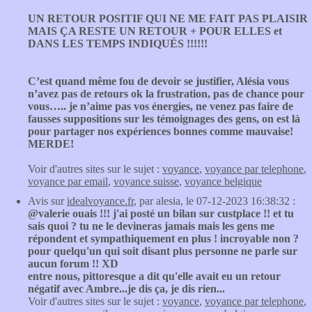
UN RETOUR POSITIF QUI NE ME FAIT PAS PLAISIR
MAIS ÇA RESTE UN RETOUR + POUR ELLES et
DANS LES TEMPS INDIQUÉS !!!!!!
C’est quand même fou de devoir se justifier, Alésia vous
n’avez pas de retours ok la frustration, pas de chance pour
vous….. je n’aime pas vos énergies, ne venez pas faire de
fausses suppositions sur les témoignages des gens, on est là
pour partager nos expériences bonnes comme mauvaise!
MERDE!
Voir d'autres sites sur le sujet :
voyance
,
voyance par telephone
,
voyance par email
,
voyance suisse
,
voyance belgique
Avis sur
idealvoyance.fr
, par alesia, le 07-12-2023 16:38:32 :
@valerie ouais !!! j'ai posté un bilan sur custplace !! et tu
sais quoi ? tu ne le devineras jamais mais les gens me
répondent et sympathiquement en plus ! incroyable non ?
pour quelqu'un qui soit disant plus personne ne parle sur
aucun forum !! XD
entre nous, pittoresque a dit qu'elle avait eu un retour
négatif avec Ambre...je dis ça, je dis rien...
Voir d'autres sites sur le sujet :
voyance
,
voyance par telephone
,