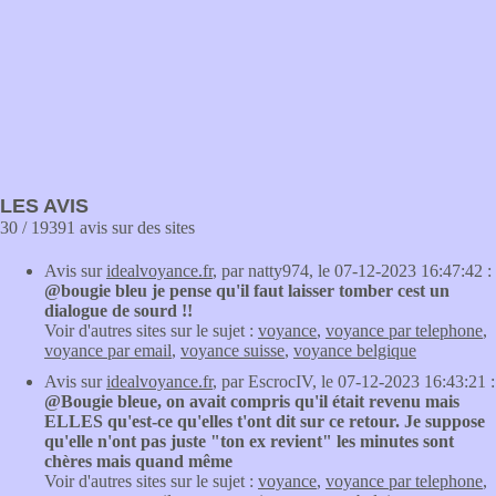
LES AVIS
30 / 19391 avis sur des sites
Avis sur
idealvoyance.fr
, par natty974, le 07-12-2023 16:47:42 :
@bougie bleu je pense qu'il faut laisser tomber cest un
dialogue de sourd !!
Voir d'autres sites sur le sujet :
voyance
,
voyance par telephone
,
voyance par email
,
voyance suisse
,
voyance belgique
Avis sur
idealvoyance.fr
, par EscrocIV, le 07-12-2023 16:43:21 :
@Bougie bleue, on avait compris qu'il était revenu mais
ELLES qu'est-ce qu'elles t'ont dit sur ce retour. Je suppose
qu'elle n'ont pas juste "ton ex revient" les minutes sont
chères mais quand même
Voir d'autres sites sur le sujet :
voyance
,
voyance par telephone
,