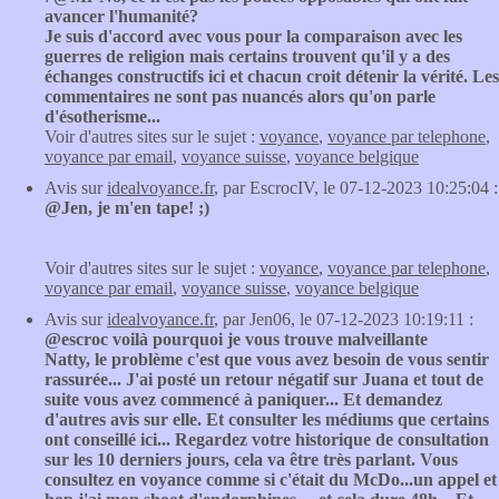
avancer l'humanité?
Je suis d'accord avec vous pour la comparaison avec les
guerres de religion mais certains trouvent qu'il y a des
échanges constructifs ici et chacun croit détenir la vérité. Les
commentaires ne sont pas nuancés alors qu'on parle
d'ésotherisme...
Voir d'autres sites sur le sujet :
voyance
,
voyance par telephone
,
voyance par email
,
voyance suisse
,
voyance belgique
Avis sur
idealvoyance.fr
, par EscrocIV, le 07-12-2023 10:25:04 :
@Jen, je m'en tape! ;)
Voir d'autres sites sur le sujet :
voyance
,
voyance par telephone
,
voyance par email
,
voyance suisse
,
voyance belgique
Avis sur
idealvoyance.fr
, par Jen06, le 07-12-2023 10:19:11 :
@escroc voilà pourquoi je vous trouve malveillante
Natty, le problème c'est que vous avez besoin de vous sentir
rassurée... J'ai posté un retour négatif sur Juana et tout de
suite vous avez commencé à paniquer... Et demandez
d'autres avis sur elle. Et consulter les médiums que certains
ont conseillé ici... Regardez votre historique de consultation
sur les 10 derniers jours, cela va être très parlant. Vous
consultez en voyance comme si c'était du McDo...un appel et