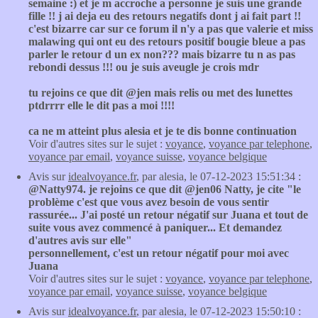
semaine :) et je m accroche a personne je suis une grande
fille !! j ai deja eu des retours negatifs dont j ai fait part !!
c'est bizarre car sur ce forum il n'y a pas que valerie et miss
malawing qui ont eu des retours positif bougie bleue a pas
parler le retour d un ex non??? mais bizarre tu n as pas
rebondi dessus !!! ou je suis aveugle je crois mdr
tu rejoins ce que dit @jen mais relis ou met des lunettes
ptdrrrr elle le dit pas a moi !!!!
ca ne m atteint plus alesia et je te dis bonne continuation
Voir d'autres sites sur le sujet :
voyance
,
voyance par telephone
,
voyance par email
,
voyance suisse
,
voyance belgique
Avis sur
idealvoyance.fr
, par alesia, le 07-12-2023 15:51:34 :
@Natty974. je rejoins ce que dit @jen06 Natty, je cite "le
problème c'est que vous avez besoin de vous sentir
rassurée... J'ai posté un retour négatif sur Juana et tout de
suite vous avez commencé à paniquer... Et demandez
d'autres avis sur elle"
personnellement, c'est un retour négatif pour moi avec
Juana
Voir d'autres sites sur le sujet :
voyance
,
voyance par telephone
,
voyance par email
,
voyance suisse
,
voyance belgique
Avis sur
idealvoyance.fr
, par alesia, le 07-12-2023 15:50:10 :