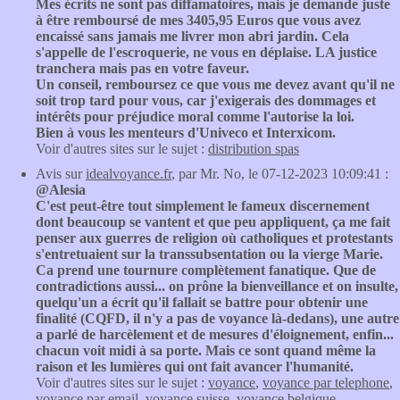
Mes écrits ne sont pas diffamatoires, mais je demande juste
à être remboursé de mes 3405,95 Euros que vous avez
encaissé sans jamais me livrer mon abri jardin. Cela
s'appelle de l'escroquerie, ne vous en déplaise. LA justice
tranchera mais pas en votre faveur.
Un conseil, remboursez ce que vous me devez avant qu'il ne
soit trop tard pour vous, car j'exigerais des dommages et
intérêts pour préjudice moral comme l'autorise la loi.
Bien à vous les menteurs d'Univeco et Interxicom.
Voir d'autres sites sur le sujet :
distribution spas
Avis sur
idealvoyance.fr
, par Mr. No, le 07-12-2023 10:09:41 :
@Alesia
C'est peut-être tout simplement le fameux discernement
dont beaucoup se vantent et que peu appliquent, ça me fait
penser aux guerres de religion où catholiques et protestants
s'entretuaient sur la transsubsentation ou la vierge Marie.
Ca prend une tournure complètement fanatique. Que de
contradictions aussi... on prône la bienveillance et on insulte,
quelqu'un a écrit qu'il fallait se battre pour obtenir une
finalité (CQFD, il n'y a pas de voyance là-dedans), une autre
a parlé de harcèlement et de mesures d'éloignement, enfin...
chacun voit midi à sa porte. Mais ce sont quand même la
raison et les lumières qui ont fait avancer l'humanité.
Voir d'autres sites sur le sujet :
voyance
,
voyance par telephone
,
voyance par email
,
voyance suisse
,
voyance belgique