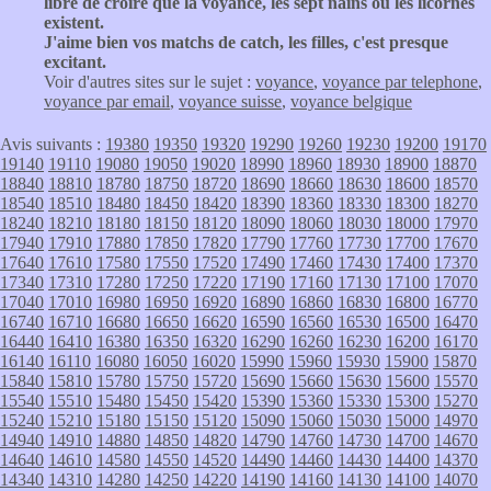
libre de croire que la voyance, les sept nains ou les licornes
existent.
J'aime bien vos matchs de catch, les filles, c'est presque
excitant.
Voir d'autres sites sur le sujet :
voyance
,
voyance par telephone
,
voyance par email
,
voyance suisse
,
voyance belgique
Avis suivants :
19380
19350
19320
19290
19260
19230
19200
19170
19140
19110
19080
19050
19020
18990
18960
18930
18900
18870
18840
18810
18780
18750
18720
18690
18660
18630
18600
18570
18540
18510
18480
18450
18420
18390
18360
18330
18300
18270
18240
18210
18180
18150
18120
18090
18060
18030
18000
17970
17940
17910
17880
17850
17820
17790
17760
17730
17700
17670
17640
17610
17580
17550
17520
17490
17460
17430
17400
17370
17340
17310
17280
17250
17220
17190
17160
17130
17100
17070
17040
17010
16980
16950
16920
16890
16860
16830
16800
16770
16740
16710
16680
16650
16620
16590
16560
16530
16500
16470
16440
16410
16380
16350
16320
16290
16260
16230
16200
16170
16140
16110
16080
16050
16020
15990
15960
15930
15900
15870
15840
15810
15780
15750
15720
15690
15660
15630
15600
15570
15540
15510
15480
15450
15420
15390
15360
15330
15300
15270
15240
15210
15180
15150
15120
15090
15060
15030
15000
14970
14940
14910
14880
14850
14820
14790
14760
14730
14700
14670
14640
14610
14580
14550
14520
14490
14460
14430
14400
14370
14340
14310
14280
14250
14220
14190
14160
14130
14100
14070