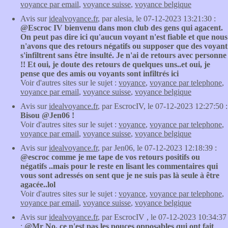
voyance par email
,
voyance suisse
,
voyance belgique
Avis sur
idealvoyance.fr
, par alesia, le 07-12-2023 13:21:30 :
@Escroc IV bienvenu dans mon club des gens qui agacent.
On peut pas dire ici qu'aucun voyant n'est fiable et que nous
n'avons que des retours négatifs ou supposer que des voyant
s'infiltrent sans être insulté. Je n'ai de retours avec personne
!! Et oui, je doute des retours de quelques uns..et oui, je
pense que des amis ou voyants sont infiltrés ici
Voir d'autres sites sur le sujet :
voyance
,
voyance par telephone
,
voyance par email
,
voyance suisse
,
voyance belgique
Avis sur
idealvoyance.fr
, par EscrocIV, le 07-12-2023 12:27:50 :
Bisou @Jen06 !
Voir d'autres sites sur le sujet :
voyance
,
voyance par telephone
,
voyance par email
,
voyance suisse
,
voyance belgique
Avis sur
idealvoyance.fr
, par Jen06, le 07-12-2023 12:18:39 :
@escroc comme je me tape de vos retours positifs ou
négatifs ..mais pour le reste en lisant les commentaires qui
vous sont adressés on sent que je ne suis pas là seule à être
agacée..lol
Voir d'autres sites sur le sujet :
voyance
,
voyance par telephone
,
voyance par email
,
voyance suisse
,
voyance belgique
Avis sur
idealvoyance.fr
, par EscrocIV , le 07-12-2023 10:34:37
:
@Mr No, ce n'est pas les pouces opposables qui ont fait