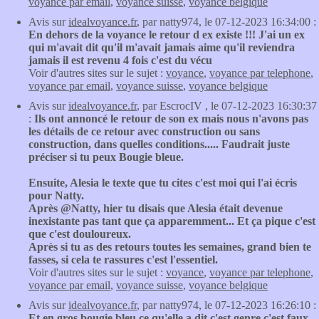
voyance par email
,
voyance suisse
,
voyance belgique
Avis sur
idealvoyance.fr
, par natty974, le 07-12-2023 16:34:00 :
En dehors de la voyance le retour d ex existe !!! J'ai un ex
qui m'avait dit qu'il m'avait jamais aime qu'il reviendra
jamais il est revenu 4 fois c'est du vécu
Voir d'autres sites sur le sujet :
voyance
,
voyance par telephone
,
voyance par email
,
voyance suisse
,
voyance belgique
Avis sur
idealvoyance.fr
, par EscrocIV , le 07-12-2023 16:30:37
:
Ils ont annoncé le retour de son ex mais nous n'avons pas
les détails de ce retour avec construction ou sans
construction, dans quelles conditions..... Faudrait juste
préciser si tu peux Bougie bleue.
Ensuite, Alesia le texte que tu cites c'est moi qui l'ai écris
pour Natty.
Après @Natty, hier tu disais que Alesia était devenue
inexistante pas tant que ça apparemment... Et ça pique c'est
que c'est douloureux.
Après si tu as des retours toutes les semaines, grand bien te
fasses, si cela te rassures c'est l'essentiel.
Voir d'autres sites sur le sujet :
voyance
,
voyance par telephone
,
voyance par email
,
voyance suisse
,
voyance belgique
Avis sur
idealvoyance.fr
, par natty974, le 07-12-2023 16:26:10 :
Et en gros bougie bleu ce qu'elle a dit c'est genre c'est faux