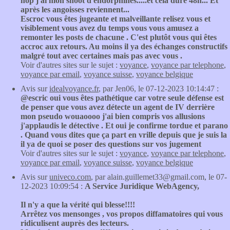
hop j'ai mon shoot d'endorphines.....et cela dure 48h... Et
après les angoisses reviennent...
Escroc vous êtes jugeante et malveillante relisez vous et
visiblement vous avez du temps vous vous amusez a
remonter les posts de chacune . C'est plutôt vous qui êtes
accroc aux retours. Au moins il ya des échanges constructifs
malgré tout avec certaines mais pas avec vous .
Voir d'autres sites sur le sujet :
voyance
,
voyance par telephone
,
voyance par email
,
voyance suisse
,
voyance belgique
Avis sur
idealvoyance.fr
, par Jen06, le 07-12-2023 10:14:47 :
@escric oui vous êtes pathétique car votre seule défense est
de penser que vous avez détecte un agent de IV derrière
mon pseudo wouaoooo j'ai bien compris vos allusions
j'applaudis le détective . Et oui je confirme tordue et parano
. Quand vous dites que ça part en vrille depuis que je suis la
il ya de quoi se poser des questions sur vos jugement
Voir d'autres sites sur le sujet :
voyance
,
voyance par telephone
,
voyance par email
,
voyance suisse
,
voyance belgique
Avis sur
univeco.com
, par alain.guillemet33@gmail.com, le 07-
12-2023 10:09:54 :
A Service Juridique WebAgency,
Il n'y a que la vérité qui blesse!!!!
Arrêtez vos mensonges , vos propos diffamatoires qui vous
ridiculisent auprès des lecteurs.