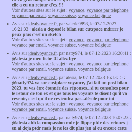
elle a eu un retour d'ex !!!
Voir d'autres sites sur le sujet :
voyance
,
voyance par telephone
,
voyance par email
,
voyance suisse
,
voyance belgique
Avis sur
idealvoyance.fr
, par valerie9898, le 07-12-2023
16:21:33 :
alesia a deposé le bilan sur cutspace mdrrrr je
peux plus c'est un sketch
Voir d'autres sites sur le sujet :
voyance
,
voyance par telephone
,
voyance par email
,
voyance suisse
,
voyance belgique
Avis sur
idealvoyance.fr
, par natty974, le 07-12-2023 16:20:41 :
@alesia je men fiche !!! allez bye
Voir d'autres sites sur le sujet :
voyance
,
voyance par telephone
,
voyance par email
,
voyance suisse
,
voyance belgique
Avis sur
idealvoyance.fr
, par alesia, le 07-12-2023 16:13:15 :
@natty974 va sur custplace voyance, j'ai fait un post bilan
2023, tu vas être étonnée des réponses...si tu consultes pour
le retour de ton ex et que tous les voyants te disent qu'il va
revenir, c'est qu'il ne reviendra pas...désolé pour toi
Voir d'autres sites sur le sujet :
voyance
,
voyance par telephone
,
voyance par email
,
voyance suisse
,
voyance belgique
Avis sur
idealvoyance.fr
, par natty974, le 07-12-2023 16:07:23 :
@alesia ahh la compassion mdr je flippe ptdr des retours j
en ai deja ptdr mais je ne les dit plus jen ai eu encore cette