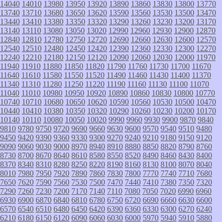
14040
14010
13980
13950
13920
13890
13860
13830
13800
13770
13740
13710
13680
13650
13620
13590
13560
13530
13500
13470
13440
13410
13380
13350
13320
13290
13260
13230
13200
13170
13140
13110
13080
13050
13020
12990
12960
12930
12900
12870
12840
12810
12780
12750
12720
12690
12660
12630
12600
12570
12540
12510
12480
12450
12420
12390
12360
12330
12300
12270
12240
12210
12180
12150
12120
12090
12060
12030
12000
11970
11940
11910
11880
11850
11820
11790
11760
11730
11700
11670
11640
11610
11580
11550
11520
11490
11460
11430
11400
11370
11340
11310
11280
11250
11220
11190
11160
11130
11100
11070
11040
11010
10980
10950
10920
10890
10860
10830
10800
10770
10740
10710
10680
10650
10620
10590
10560
10530
10500
10470
10440
10410
10380
10350
10320
10290
10260
10230
10200
10170
10140
10110
10080
10050
10020
9990
9960
9930
9900
9870
9840
9810
9780
9750
9720
9690
9660
9630
9600
9570
9540
9510
9480
9450
9420
9390
9360
9330
9300
9270
9240
9210
9180
9150
9120
9090
9060
9030
9000
8970
8940
8910
8880
8850
8820
8790
8760
8730
8700
8670
8640
8610
8580
8550
8520
8490
8460
8430
8400
8370
8340
8310
8280
8250
8220
8190
8160
8130
8100
8070
8040
8010
7980
7950
7920
7890
7860
7830
7800
7770
7740
7710
7680
7650
7620
7590
7560
7530
7500
7470
7440
7410
7380
7350
7320
7290
7260
7230
7200
7170
7140
7110
7080
7050
7020
6990
6960
6930
6900
6870
6840
6810
6780
6750
6720
6690
6660
6630
6600
6570
6540
6510
6480
6450
6420
6390
6360
6330
6300
6270
6240
6210
6180
6150
6120
6090
6060
6030
6000
5970
5940
5910
5880