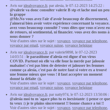
Avis sur
idealvoyance.fr
, par alesia, le 07-12-2023 14:25:22 :
@valerie va donc consulter valerie B stp et lache moi un peu
la grappe
@Mr.No vous avez l'air d'avoir beaucoup de discernement,
j'aimerai bien avoir votre expérience concernant la voyance.
avez vous beaucoup consulté ? vous dites que vous n'avez eu
de retours, ni sentimental, ni financier. vous avez des noms à
nous donner ?
Voir d'autres sites sur le sujet :
voyance
,
voyance par telephone
,
voyance par email
,
voyance suisse
,
voyance belgique
Avis sur
idealvoyance.fr
, par valerie9898, le 07-12-2023
14:03:51 :
le parasitisme d'alesia est digne d'un virus
COVID. Partout où elle va elle foue la merde par jalousie
malsaine! c'est pas bien de detester et jalouser les femmes
comme ça alesia, c'est pas de notre faut si votre ex a trouvé
une femme mieux que vous ! il faut accepter un moment
donné la défaite :)).
Voir d'autres sites sur le sujet :
voyance
,
voyance par telephone
,
voyance par email
,
voyance suisse
,
voyance belgique
Avis sur
idealvoyance.fr
, par natty974, le 07-12-2023 13:50:06 :
@alesia moi tu m 'agace plus tu es inexistante :) pense ce que
tu veux :) je te plains sincerement !! bonne chance a toi !!
Voir d'autres sites sur le sujet :
voyance
,
voyance par telephone
,