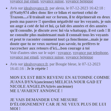
voyance par email
,
voyance suisse
,
voyance belgique
Avis sur
idealvoyance.fr
, par alesia, le 07-12-2023 16:42:18 :
@Natty974 allez donc lire ce bilan et surtout celui de
Trazom....s'il trainait sur ce forum, il te déprimerait en deux
posts ma pauvre !! question négativité sur les voyants, je suis
un ange à coté de lui et lui, ça fait des années et des années
qu'il consulte. je discute avec lui via whatsapp, il est cash ! Il
ne consulte plus maintenant mais il connait tous les voyants
et peut te raconter comment tout ça fonctionne...mais je me
doute que tu ne veux surtout pas savoir, tu préfères te
raccrocher aux retours d'ici....bon courage à toi
Voir d'autres sites sur le sujet :
voyance
,
voyance par telephone
,
voyance par email
,
voyance suisse
,
voyance belgique
Avis sur
idealvoyance.fr
, par Bougie bleue, le 07-12-2023
16:41:16 :
Je le répète !
MON EX EST BIEN REVENU EN AUTOMNE COMME
JUANA DYNA(ancienne) MELICIA NOUR GAD ET
NICOLE ANGELINA(très ancienne)
ME L’AVAIENT ANNONCÉ !
JE VAIS DEMANDER UNE MESURE
D’ÉLOIGNEMENT CAR JE NE VEUX PLUS DE LUI
MOI !