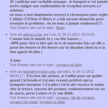
JE confirme une veritable arnaque . le bouquet n' est jamais
arrive malgre une confirmation de reception envoyée a l'
acheteur
on nous a tout simplement renvoyé a chronopost pour regler
l' affaire !!!!Fleur et fleurs n' a fait aucune demarche pour
resoudre le probleme . on ne nous a jamais remboursé!!!!
Voir d'autres sites sur le sujet :
fleurs
Avis sur
astrowi.com
, par Loic, le 26-12-2022 10:51:05 :
Comme tous le monde tu y vas tête baisser…
-499€ pour rien et dire que tu es de mauvaise fois car elle a
passé des heures et des heures sur ta situation (dont tu n’as
rien appris de plus )
A fuire
Voir d'autres sites sur le sujet :
voyance en ligne
Avis sur
monsitevoyance.com
, par miko, le 26-12-2022
08:59:17 :
Très bon site sérieux, je l'utilise pour me guider
quand j'ai besoin et j'ai mes voyants préférés qui se
trompent rarement :) En plus c'est le site voyance le moins
cher je trouve, souvent des promos, remboursement en cas
de soucis, perso j'adore et j'y suis fidèle.
Voir d'autres sites sur le sujet :
voyance
,
site de voyance
,
voyance par email
,
voyance en ligne