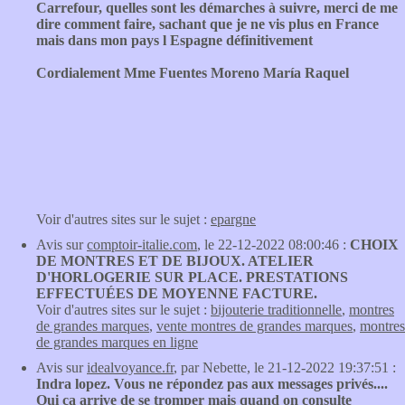
Carrefour, quelles sont les démarches à suivre, merci de me
dire comment faire, sachant que je ne vis plus en France
mais dans mon pays l Espagne définitivement
Cordialement Mme Fuentes Moreno María Raquel
Voir d'autres sites sur le sujet :
epargne
Avis sur
comptoir-italie.com
, le 22-12-2022 08:00:46 :
CHOIX
DE MONTRES ET DE BIJOUX. ATELIER
D'HORLOGERIE SUR PLACE. PRESTATIONS
EFFECTUÉES DE MOYENNE FACTURE.
Voir d'autres sites sur le sujet :
bijouterie traditionnelle
,
montres
de grandes marques
,
vente montres de grandes marques
,
montres
de grandes marques en ligne
Avis sur
idealvoyance.fr
, par Nebette, le 21-12-2022 19:37:51 :
Indra lopez. Vous ne répondez pas aux messages privés....
Oui ca arrive de se tromper mais quand on consulte