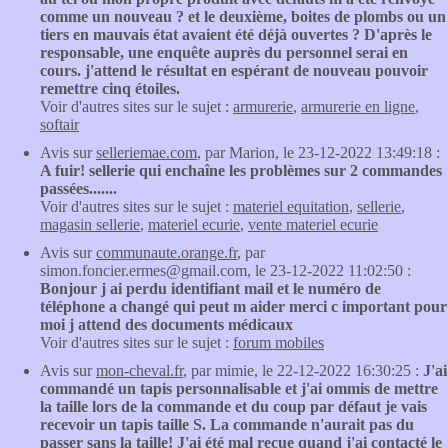
comme un nouveau ? et le deuxième, boites de plombs ou un
tiers en mauvais état avaient été déjà ouvertes ? D'après le
responsable, une enquête auprès du personnel serai en
cours. j'attend le résultat en espérant de nouveau pouvoir
remettre cinq étoiles.
Voir d'autres sites sur le sujet :
armurerie
,
armurerie en ligne
,
softair
Avis sur
selleriemae.com
, par Marion, le 23-12-2022 13:49:18 :
A fuir! sellerie qui enchaîne les problèmes sur 2 commandes
passées.......
Voir d'autres sites sur le sujet :
materiel equitation
,
sellerie
,
magasin sellerie
,
materiel ecurie
,
vente materiel ecurie
Avis sur
communaute.orange.fr
, par
simon.foncier.ermes@gmail.com, le 23-12-2022 11:02:50 :
Bonjour j ai perdu identifiant mail et le numéro de
téléphone a changé qui peut m aider merci c important pour
moi j attend des documents médicaux
Voir d'autres sites sur le sujet :
forum mobiles
Avis sur
mon-cheval.fr
, par mimie, le 22-12-2022 16:30:25 :
J'ai
commandé un tapis personnalisable et j'ai ommis de mettre
la taille lors de la commande et du coup par défaut je vais
recevoir un tapis taille S. La commande n'aurait pas du
passer sans la taille! J'ai été mal reçue quand j'ai contacté le