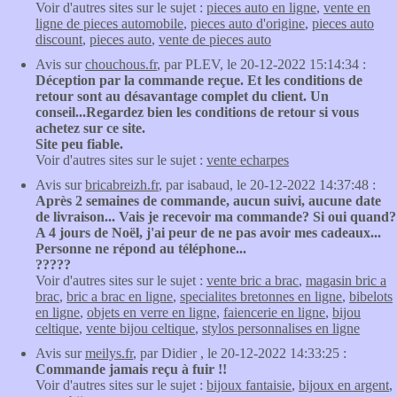
Voir d'autres sites sur le sujet :
pieces auto en ligne
,
vente en
ligne de pieces automobile
,
pieces auto d'origine
,
pieces auto
discount
,
pieces auto
,
vente de pieces auto
Avis sur
chouchous.fr
, par PLEV, le 20-12-2022 15:14:34 :
Déception par la commande reçue. Et les conditions de
retour sont au désavantage complet du client. Un
conseil...Regardez bien les conditions de retour si vous
achetez sur ce site.
Site peu fiable.
Voir d'autres sites sur le sujet :
vente echarpes
Avis sur
bricabreizh.fr
, par isabaud, le 20-12-2022 14:37:48 :
Après 2 semaines de commande, aucun suivi, aucune date
de livraison... Vais je recevoir ma commande? Si oui quand?
A 4 jours de Noël, j'ai peur de ne pas avoir mes cadeaux...
Personne ne répond au téléphone...
?????
Voir d'autres sites sur le sujet :
vente bric a brac
,
magasin bric a
brac
,
bric a brac en ligne
,
specialites bretonnes en ligne
,
bibelots
en ligne
,
objets en verre en ligne
,
faiencerie en ligne
,
bijou
celtique
,
vente bijou celtique
,
stylos personnalises en ligne
Avis sur
meilys.fr
, par Didier , le 20-12-2022 14:33:25 :
Commande jamais reçu à fuir !!
Voir d'autres sites sur le sujet :
bijoux fantaisie
,
bijoux en argent
,