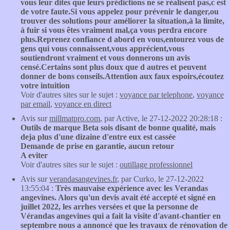
vous leur dites que leurs prédictions ne se réalisent pas,c est
de votre faute.Si vous appelez pour prévenir le danger,ou
trouver des solutions pour améliorer la situation,à la limite,
à fuir si vous êtes vraiment mal,ça vous perdra encore
plus.Reprenez confiance d abord en vous,entourez vous de
gens qui vous connaissent,vous apprécient,vous
soutiendront vraiment et vous donnerons un avis
censé.Certains sont plus doux que d autres et peuvent
donner de bons conseils.Attention aux faux espoirs,écoutez
votre intuition
Voir d'autres sites sur le sujet :
voyance par telephone
,
voyance
par email
,
voyance en direct
Avis sur
millmatpro.com
, par Active, le 27-12-2022 20:28:18 :
Outils de marque Beta sois disant de bonne qualité, mais
deja plus d'une dizaine d'entre eux est cassée
Demande de prise en garantie, aucun retour
A eviter
Voir d'autres sites sur le sujet :
outillage professionnel
Avis sur
verandasangevines.fr
, par Curko, le 27-12-2022
13:55:04 :
Très mauvaise expérience avec les Verandas
angevines. Alors qu'un devis avait été accepté et signé en
juillet 2022, les arrhes versées et que la personne de
Vérandas angevines qui a fait la visite d'avant-chantier en
septembre nous a annoncé que les travaux de rénovation de