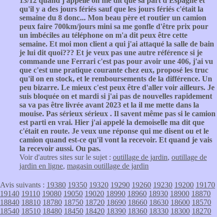
13/12 quand j'appelle on me dit que sa part d'Espagne et
qu'il y a des jours fériés sauf que les jours fériés c'était la
semaine du 8 donc... Mon beau père et routier un camion
peux faire 700km/jours mini sa me gonfle d'être prix pour
un imbéciles au téléphone on m'a dit peux être cette
semaine. Et moi mon client a qui j'ai attaqué la salle de bain
je lui dit quoi??? Et je veux pas une autre référence si je
commande une Ferrari c'est pas pour avoir une 406, j'ai vu
que c'est une pratique courante chez eux, proposé les truc
qu'il on en stock, et le remboursements de la différence. Un
peu bizarre. Le mieux c'est peux être d'aller voir ailleurs. Je
suis bloquée on et mardi si j'ai pas de nouvelles rapidement
sa va pas être livrée avant 2023 et la il me mette dans la
mouise. Pas sérieux sérieux . Il savent même pas si le camion
est parti en vrai. Hier j'ai appelé la demoiselle ma dit que
c'était en route. Je veux une réponse qui me disent ou et le
camion quand est-ce qu'il vont la recevoir. Et quand je vais
la recevoir aussi. Ou pas.
Voir d'autres sites sur le sujet :
outillage de jardin
,
outillage de
jardin en ligne
,
magasin outillage de jardin
Avis suivants :
19380
19350
19320
19290
19260
19230
19200
19170
19140
19110
19080
19050
19020
18990
18960
18930
18900
18870
18840
18810
18780
18750
18720
18690
18660
18630
18600
18570
18540
18510
18480
18450
18420
18390
18360
18330
18300
18270