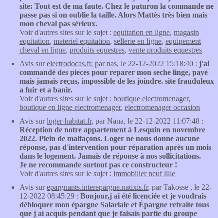
site: Tout est de ma faute. Chez le paturon la commande ne
passe pas si on oublie la taille. Alors Mattès très bien mais
mon cheval pas sérieux.
Voir d'autres sites sur le sujet :
equitation en ligne
,
magasin
equitation
,
materiel equitation
,
sellerie en ligne
,
equipement
cheval en ligne
,
produits equestres
,
vente produits equestres
Avis sur
electrodocas.fr
, par nas, le 22-12-2022 15:18:40 :
j'ai
commandé des pieces pour reparer mon seche linge, payé
mais jamais reçus, impossible de les joindre. site frauduleux
a fuir et a banir.
Voir d'autres sites sur le sujet :
boutique electromenager
,
boutique en ligne electromenager
,
electromenager occasion
Avis sur
loger-habitat.fr
, par Nana, le 22-12-2022 11:07:48 :
Réception de notre appartement à Lesquin en novembre
2022. Plein de malfaçons. Loger ne nous donne aucune
réponse, pas d'intervention pour réparation après un mois
dans le logement. Jamais de réponse à nos sollicitations.
Je ne recommande surtout pas ce constructeur !
Voir d'autres sites sur le sujet :
immobilier neuf lille
Avis sur
epargnants.interepargne.natixis.fr
, par Takosse , le 22-
12-2022 08:45:29 :
Bonjour,j ai été licenciée et je voudrais
débloquer mon épargne Salariale et Épargne retraite tous
que j ai acquis pendant que je faisais partie du groupe