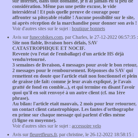
sur internet, dans tout domaine, je n'ai jamais eu si peu de
considération. Même pas une petite excuse, le vide
intersidéral ! Et puis quelle preuve de courage pour
affronter sa pitoyable réalité ! Aucune possibilité sur le site,
ni après réception de la marchandise pour donner son avis !
Voir d'autres sites sur le sujet :
boutique bonnets
Avis sur
funecobikes.com
, par Charles, le 27-12-2022 06:57:35 :
Site non fiable, livraison hors délais, SAV
CATASTROPHIQUE ET NOCIF.
Revente (vu l'etat de l'emballage) d'un article HS déjà
vendu/retourné.
3 semaines de livraison, 4 messages pour avoir le bon retour,
2 messages pour le remboursement. Réponses du SAV qui
remettent en doute que l'article etait non fonctionnel et plein
de graisse (de fait: comme je leur avais expliqué, je l'avais
gratté de fond en comble...), et qui termine en disant l'avoir
quoi qu'il en soit renvoyé à un autre client (cf. ma 1ère
phrase).
Au bilan: l'article etait mauvais, 2 mois pour leur retourner,
un contact client catastrophique. Les fautes d'orthographe
en prime sur chaque message qui parlent d'elles mème
(1/ligne en moyenne).
Voir d'autres sites sur le sujet :
accessoire velo
Avis sur
fleuretfleurs.fr
, par christine, le 26-12-2022 18:58:15 :