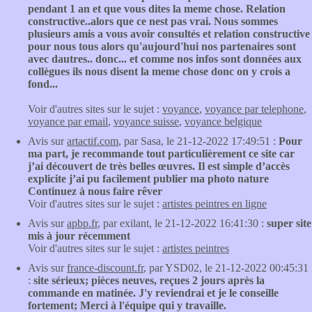
pendant 1 an et que vous dites la meme chose. Relation
constructive..alors que ce nest pas vrai. Nous sommes
plusieurs amis a vous avoir consultés et relation constructive
pour nous tous alors qu'aujourd'hui nos partenaires sont
avec dautres.. donc... et comme nos infos sont données aux
collègues ils nous disent la meme chose donc on y crois a
fond...
Voir d'autres sites sur le sujet :
voyance
,
voyance par telephone
,
voyance par email
,
voyance suisse
,
voyance belgique
Avis sur
artactif.com
, par Sasa, le 21-12-2022 17:49:51 :
Pour
ma part, je recommande tout particulièrement ce site car
j’ai découvert de très belles œuvres. Il est simple d’accès
explicite j’ai pu facilement publier ma photo nature
Continuez à nous faire rêver
Voir d'autres sites sur le sujet :
artistes peintres en ligne
Avis sur
apbp.fr
, par exilant, le 21-12-2022 16:41:30 :
super site
mis à jour récemment
Voir d'autres sites sur le sujet :
artistes peintres
Avis sur
france-discount.fr
, par YSD02, le 21-12-2022 00:45:31
:
site sérieux; pièces neuves, reçues 2 jours après la
commande en matinée. J'y reviendrai et je le conseille
fortement; Merci à l'équipe qui y travaille.