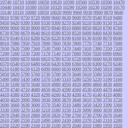
10740
10710
10680
10650
10620
10590
10560
10530
10500
10470
10440
10410
10380
10350
10320
10290
10260
10230
10200
10170
10140
10110
10080
10050
10020
9990
9960
9930
9900
9870
9840
9810
9780
9750
9720
9690
9660
9630
9600
9570
9540
9510
9480
9450
9420
9390
9360
9330
9300
9270
9240
9210
9180
9150
9120
9090
9060
9030
9000
8970
8940
8910
8880
8850
8820
8790
8760
8730
8700
8670
8640
8610
8580
8550
8520
8490
8460
8430
8400
8370
8340
8310
8280
8250
8220
8190
8160
8130
8100
8070
8040
8010
7980
7950
7920
7890
7860
7830
7800
7770
7740
7710
7680
7650
7620
7590
7560
7530
7500
7470
7440
7410
7380
7350
7320
7290
7260
7230
7200
7170
7140
7110
7080
7050
7020
6990
6960
6930
6900
6870
6840
6810
6780
6750
6720
6690
6660
6630
6600
6570
6540
6510
6480
6450
6420
6390
6360
6330
6300
6270
6240
6210
6180
6150
6120
6090
6060
6030
6000
5970
5940
5910
5880
5850
5820
5790
5760
5730
5700
5670
5640
5610
5580
5550
5520
5490
5460
5430
5400
5370
5340
5310
5280
5250
5220
5190
5160
5130
5100
5070
5040
5010
4980
4950
4920
4890
4860
4830
4800
4770
4740
4710
4680
4650
4620
4590
4560
4530
4500
4470
4440
4410
4380
4350
4320
4290
4260
4230
4200
4170
4140
4110
4080
4050
4020
3990
3960
3930
3900
3870
3840
3810
3780
3750
3720
3690
3660
3630
3600
3570
3540
3510
3480
3450
3420
3390
3360
3330
3300
3270
3240
3210
3180
3150
3120
3090
3060
3030
3000
2970
2940
2910
2880
2850
2820
2790
2760
2730
2700
2670
2640
2610
2580
2550
2520
2490
2460
2430
2400
2370
2340
2310
2280
2250
2220
2190
2160
2130
2100
2070
2040
2010
1980
1950
1920