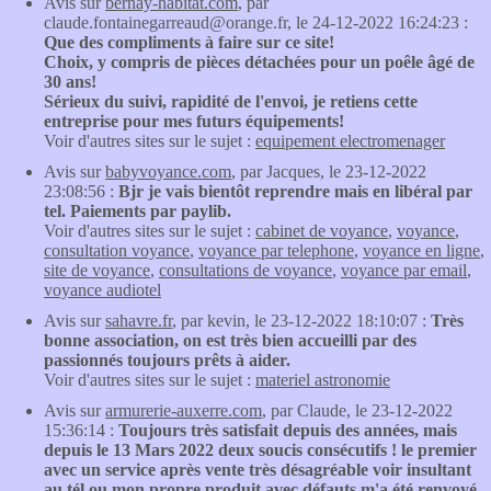
Avis sur
bernay-habitat.com
, par
claude.fontainegarreaud@orange.fr, le 24-12-2022 16:24:23 :
Que des compliments à faire sur ce site!
Choix, y compris de pièces détachées pour un poêle âgé de
30 ans!
Sérieux du suivi, rapidité de l'envoi, je retiens cette
entreprise pour mes futurs équipements!
Voir d'autres sites sur le sujet :
equipement electromenager
Avis sur
babyvoyance.com
, par Jacques, le 23-12-2022
23:08:56 :
Bjr je vais bientôt reprendre mais en libéral par
tel. Paiements par paylib.
Voir d'autres sites sur le sujet :
cabinet de voyance
,
voyance
,
consultation voyance
,
voyance par telephone
,
voyance en ligne
,
site de voyance
,
consultations de voyance
,
voyance par email
,
voyance audiotel
Avis sur
sahavre.fr
, par kevin, le 23-12-2022 18:10:07 :
Très
bonne association, on est très bien accueilli par des
passionnés toujours prêts à aider.
Voir d'autres sites sur le sujet :
materiel astronomie
Avis sur
armurerie-auxerre.com
, par Claude, le 23-12-2022
15:36:14 :
Toujours très satisfait depuis des années, mais
depuis le 13 Mars 2022 deux soucis consécutifs ! le premier
avec un service après vente très désagréable voir insultant
au tél ou mon propre produit avec défauts m'a été renvoyé