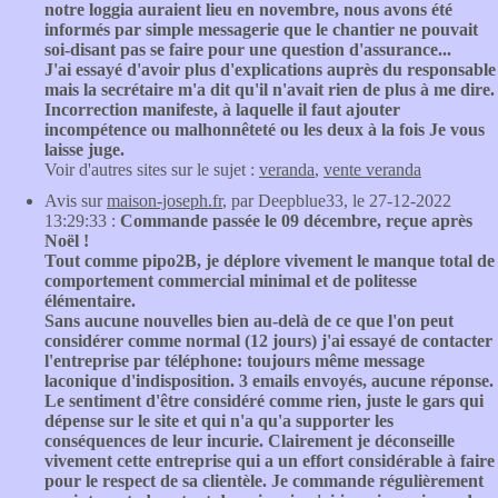
notre loggia auraient lieu en novembre, nous avons été
informés par simple messagerie que le chantier ne pouvait
soi-disant pas se faire pour une question d'assurance...
J'ai essayé d'avoir plus d'explications auprès du responsable
mais la secrétaire m'a dit qu'il n'avait rien de plus à me dire.
Incorrection manifeste, à laquelle il faut ajouter
incompétence ou malhonnêteté ou les deux à la fois Je vous
laisse juge.
Voir d'autres sites sur le sujet :
veranda
,
vente veranda
Avis sur
maison-joseph.fr
, par Deepblue33, le 27-12-2022
13:29:33 :
Commande passée le 09 décembre, reçue après
Noël !
Tout comme pipo2B, je déplore vivement le manque total de
comportement commercial minimal et de politesse
élémentaire.
Sans aucune nouvelles bien au-delà de ce que l'on peut
considérer comme normal (12 jours) j'ai essayé de contacter
l'entreprise par téléphone: toujours même message
laconique d'indisposition. 3 emails envoyés, aucune réponse.
Le sentiment d'être considéré comme rien, juste le gars qui
dépense sur le site et qui n'a qu'a supporter les
conséquences de leur incurie. Clairement je déconseille
vivement cette entreprise qui a un effort considérable à faire
pour le respect de sa clientèle. Je commande régulièrement