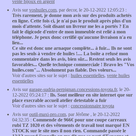
vente bijoux en argent
Avis sur
voshuiles.com
, par decor, le 20-12-2022 12:05:23 :
Très rarement, je donne mon avis sur des produits achetés
en ligne. Cette fois ci, je n'ai pas le produit après plus d'un
mois d'attente. Soit disant un livreur me les a portés ? En
fait le digicode d'entre de mon immeuble est relié à mon
téléphone. Je peux donc certifié qu'aucune livraison n'a eu
lieu...
Ce site est donc une arnaque complète... à fuir... Ils ne sont
pas les seuls à vendre de huiles !.... La boite a refusé mon
commentaire dans les avis, bien sûr... Restent seuls les avis
favorables... Quelle technique commerciale ! Bravo les "Vos
huiles.com"... Absolument pas fiable. Des voleurs...
Voir d'autres sites sur le sujet :
huiles essentielles
,
vente huiles
essentielles
Avis sur
garage-sudria-perpignan.concessions-toyota.fr
, le 20-
12-2022 05:24:17 :
Ils. Sont meilleur en site internet que sur
place execrable accueil atelier detestable a fuir
Voir d'autres sites sur le sujet :
concessionnaire toyota
Avis sur
outil-maxi-pro.com
, par Jérôme , le 20-12-2022
04:32:35 :
Commende de 966€ pour une coupe carreaux
rubi TZ 1020 et des vêtements de travail tout marqué EN
STOCK sur le site mes il non rien. Commande passée le