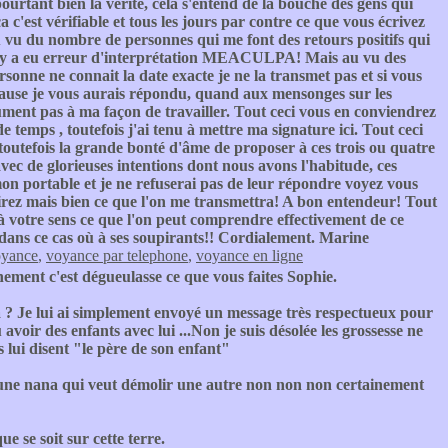
ourtant bien la vérité, cela s'entend de la bouche des gens qui
 c'est vérifiable et tous les jours par contre ce que vous écrivez
au vu du nombre de personnes qui me font des retours positifs qui
i il y a eu erreur d'interprétation MEACULPA! Mais au vu des
onne ne connait la date exacte je ne la transmet pas et si vous
e cause je vous aurais répondu, quand aux mensonges sur les
lument pas à ma façon de travailler. Tout ceci vous en conviendrez
 temps , toutefois j'ai tenu à mettre ma signature ici. Tout ceci
c toutefois la grande bonté d'âme de proposer à ces trois ou quatre
avec de glorieuses intentions dont nous avons l'habitude, ces
n portable et je ne refuserai pas de leur répondre voyez vous
rez mais bien ce que l'on me transmettra! A bon entendeur! Tout
 à votre sens ce que l'on peut comprendre effectivement de ce
 dans ce cas où à ses soupirants!! Cordialement. Marine
oyance
,
voyance par telephone
,
voyance en ligne
ement c'est dégueulasse ce que vous faites Sophie.
là ? Je lui ai simplement envoyé un message très respectueux pour
avoir des enfants avec lui ...Non je suis désolée les grossesse ne
 lui disent "le père de son enfant"
ur une nana qui veut démolir une autre non non non certainement
e se soit sur cette terre.