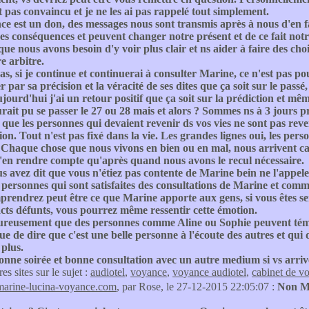
t pas convaincu et je ne les ai pas rappelé tout simplement.
e est un don, des messages nous sont transmis après à nous d'en f
des conséquences et peuvent changer notre présent et de ce fait notr
ue nous avons besoin d'y voir plus clair et ns aider à faire des cho
re arbitre.
as, si je continue et continuerai à consulter Marine, ce n'est pas pour
r par sa précision et la véracité de ses dites que ça soit sur le passé
jourd'hui j'ai un retour positif que ça soit sur la prédiction et même 
rait pu se passer le 27 ou 28 mais et alors ? Sommes ns à 3 jours p
 que les personnes qui devaient revenir ds vos vies ne sont pas rev
ion. Tout n'est pas fixé dans la vie. Les grandes lignes oui, les per
haque chose que nous vivons en bien ou en mal, nous arrivent car 
s'en rendre compte qu'après quand nous avons le recul nécessaire.
s avez dit que vous n'étiez pas contente de Marine bein ne l'appele
s personnes qui sont satisfaites des consultations de Marine et comme l
rendrez peut être ce que Marine apporte aux gens, si vous êtes sen
cts défunts, vous pourrez même ressentir cette émotion.
ureusement que des personnes comme Aline ou Sophie peuvent témoi
ue de dire que c'est une belle personne à l'écoute des autres et qui
plus.
onne soirée et bonne consultation avec un autre medium si vs arriv
res sites sur le sujet :
audiotel
,
voyance
,
voyance audiotel
,
cabinet de v
marine-lucina-voyance.com
, par Rose, le 27-12-2015 22:05:07 :
Non Ma