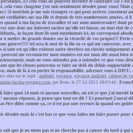
personnes. Et cela vous ne pourrez inventer le contraire car c'est p
t, cela vous chagrine j'en suis totalement désolée pour vous! Mais ça
pas:! Si toutefois je me suis trompée ce qui peut arriver, rarement 
ont vérifiables sur ma file et depuis de très nombreuses années, s
 quand à ma façon de travailler et sur mon anniversaire! dont pers
ver une date sur internet sachez qu'elle est fausse, en tout état d
défunts,, la façon dont ils sont mentionnés ici, ne correspond abso
e à mettre de grands doutes sur la véracité de vos propos!!! Perte de
nne guerre!!!!! tel sera le mot de la fin en ce qui me concerne, ave
 si tant est qu'elles existent outre derrière un clavier uniquement 
 peuvent me recontacter mon numéro est sur mon site aussi bien mo
cieusement, mais ne vous attendez pas à entendre ce que vous dési
ant que les choses pourrons se faire au delà du délais supportable
vu, mais de là à en porter la responsabilité, adressez vous à DIEU,
res sites sur le sujet :
audiotel
,
voyance
,
voyance audiotel
,
cabinet de v
marine-lucina-voyance.com
, par Rose, le 27-12-2015 18:03:44 :
Franch
û faire quoi 14 mois et aucune nouvelles, où est ce que j'ai merdé 
' aucune réponse, je pense que tout est dit ? Et pourtant j'aurai dû 
as être dites comme ça, ce n'est pas une erreurs là quand ses guides
is désolée mais là c'est bas ce que vous faites me faire passer po
 sait que je ne mens pas et ne cherche pas à causer du tord à qui qu