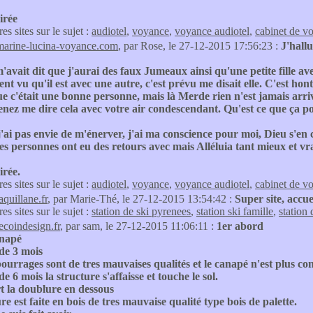
irée
res sites sur le sujet :
audiotel
,
voyance
,
voyance audiotel
,
cabinet de v
marine-lucina-voyance.com
, par Rose, le 27-12-2015 17:56:23 :
J'hall
avait dit que j'aurai des faux Jumeaux ainsi qu'une petite fille a
t vu qu'il est avec une autre, c'est prévu me disait elle. C'est hont
ue c'était une bonne personne, mais là Merde rien n'est jamais arriv
enez me dire cela avec votre air condescendant. Qu'est ce que ça 
'ai pas envie de m'énerver, j'ai ma conscience pour moi, Dieu s'en ch
des personnes ont eu des retours avec mais Alléluia tant mieux et v
irée.
res sites sur le sujet :
audiotel
,
voyance
,
voyance audiotel
,
cabinet de v
aquillane.fr
, par Marie-Thé, le 27-12-2015 13:54:42 :
Super site, accu
res sites sur le sujet :
station de ski pyrenees
,
station ski famille
,
station 
lecoindesign.fr
, par sam, le 27-12-2015 11:06:11 :
1er abord
napé
de 3 mois
urrages sont de tres mauvaises qualités et le canapé n'est plus co
e 6 mois la structure s'affaisse et touche le sol.
t la doublure en dessous
ure est faite en bois de tres mauvaise qualité type bois de palette.