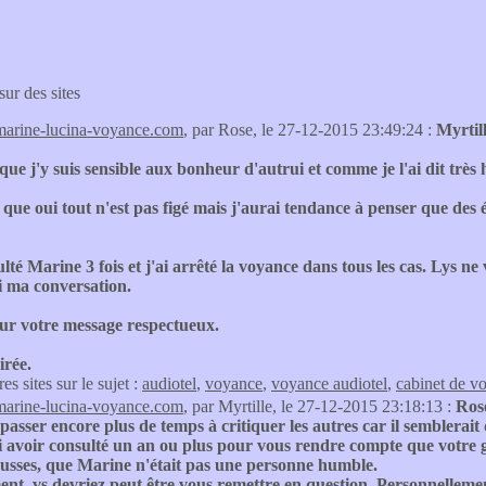
sur des sites
marine-lucina-voyance.com
, par Rose, le 27-12-2015 23:49:24 :
Myrtil
que j'y suis sensible aux bonheur d'autrui et comme je l'ai dit très 
 que oui tout n'est pas figé mais j'aurai tendance à penser que des
ulté Marine 3 fois et j'ai arrêté la voyance dans tous les cas. Lys
i ma conversation.
ur votre message respectueux.
irée.
res sites sur le sujet :
audiotel
,
voyance
,
voyance audiotel
,
cabinet de v
marine-lucina-voyance.com
, par Myrtille, le 27-12-2015 23:18:13 :
Rose
passer encore plus de temps à critiquer les autres car il semblerait
avoir consulté un an ou plus pour vous rendre compte que votre gr
ausses, que Marine n'était pas une personne humble.
nt, vs devriez peut être vous remettre en question. Personnellemen