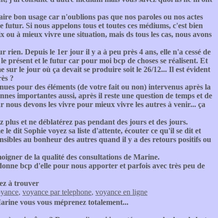
aire bon usage car n'oublions pas que nos paroles ou nos actes
e futur. Si nous appelons tous et toutes ces médiums, c'est bien
ix ou à mieux vivre une situation, mais ds tous les cas, nous avons
 rien. Depuis le 1er jour il y a à peu près 4 ans, elle n'a cessé de
, le présent et le futur car pour moi bcp de choses se réalisent. Et
sur le jour où ça devait se produire soit le 26/12... Il est évident
rès ?
enues pour des éléments (de votre fait ou non) intervenus après la
sonnes importantes aussi, après il reste une question de temps et de
nous devons les vivre pour mieux vivre les autres à venir... ça
z plus et ne déblatérez pas pendant des jours et des jours.
e dit Sophie voyez sa liste d'attente, écouter ce qu'il se dit et
sibles au bonheur des autres quand il y a des retours positifs ou
gner de la qualité des consultations de Marine.
 donne bcp d'elle pour nous apporter et parfois avec très peu de
ez à trouver
oyance
,
voyance par telephone
,
voyance en ligne
rine vous vous méprenez totalement...