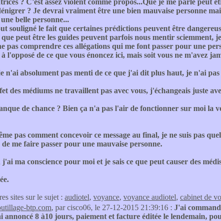
rices ? C'est assez violent comme propos...Que je me parle peut ê
énigrer ? Je devrai vraiment être une bien mauvaise personne mais s
 une belle personne...
out souligné le fait que certaines prédictions peuvent être dangereus
e que peut être les guides peuvent parfois nous mentir sciemment, je
e pas comprendre ces allégations qui me font passer pour une person
à l'opposé de ce que vous énoncez ici, mais soit vous ne m'avez jam
e n'ai absolument pas menti de ce que j'ai dit plus haut, je n'ai p
fet des médiums ne travaillent pas avec vous, j'échangeais juste avec
nque de chance ? Bien ça n'a pas l'air de fonctionner sur moi la v
ême pas comment concevoir ce message au final, je ne suis pas quelqu
r de me faire passer pour une mauvaise personne.
j'ai ma conscience pour moi et je sais ce que peut causer des méd
ée.
res sites sur le sujet :
audiotel
,
voyance
,
voyance audiotel
,
cabinet de v
outillage-btp.com
, par cisco06, le 27-12-2015 21:39:16 :
J'ai commandé
i annoncé 8 à10 jours, paiement et facture éditée le lendemain, po