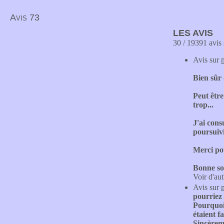
Avis 73
LES AVIS
30 / 19391 avis 
Avis sur
Bien sûr 
Peut être
trop...
J'ai cons
poursuiv
Merci po
Bonne so
Voir d'aut
Avis sur
pourriez 
Pourquoi 
étaient f
Sincèreme