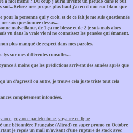
tre à moi même ? Du coup j'aurai inventé un pseudo dans le but
oit...Relisez mes propos plus haut j'ai écrit noir sur blanc que
e pour la personne qui y croit, et de ce fait je me suis questionnée
 me suis questionnée dessus...
ne malveillante, de 1 ça me blesse et de 2 je suis mais alors
ais vu dans la vraie vie ni ne connaissez les pensées qui émanent.
as non plus manqué de respect dans mes paroles.
 lys sur mes différentes consultes...
oyance à moins que les prédictions arrivent des années après que
'un d'agressif ou autre, je trouve cela juste triste tout cela
isances complètement infondées.
oyance
,
voyance par telephone
,
voyance en ligne
 une bétonnière Française (Altrad) en super promo en Octobre
urtant je reçois un mail m'avisant d'une rupture de stock avec