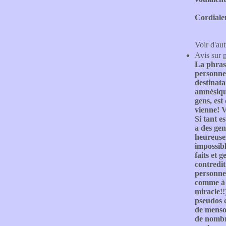
Cordiale
Voir d'aut
Avis sur
La phrase
personne!
destinata
amnésiqu
gens, est
vienne! V
Si tant e
a des gen
heureusem
impossibl
faits et 
contredit
personne 
comme à b
miracle!!
pseudos c
de menson
de nombre