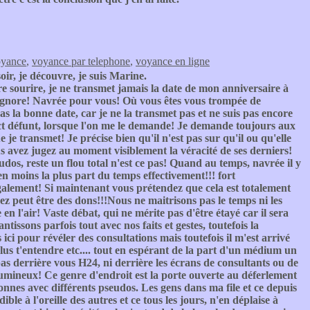
oyance
,
voyance par telephone
,
voyance en ligne
oir, je découvre, je suis Marine.
e sourire, je ne transmet jamais la date de mon anniversaire à
'ignore! Navrée pour vous! Où vous êtes vous trompée de
pas la bonne date, car je ne la transmet pas et ne suis pas encore
ct défunt, lorsque l'on me le demande! Je demande toujours aux
e je transmet! Je précise bien qu'il n'est pas sur qu'il ou qu'elle
s avez jugez au moment visiblement la véracité de ses derniers!
udos, reste un flou total n'est ce pas! Quand au temps, navrée il y
en moins la plus part du temps effectivement!!! fort
également! Si maintenant vous prétendez que cela est totalement
avez peut être des dons!!!Nous ne maitrisons pas le temps ni les
 en l'air! Vaste débat, qui ne mérite pas d'être étayé car il sera
issons parfois tout avec nos faits et gestes, toutefois la
ici pour révéler des consultations mais toutefois il m'est arrivé
us t'entendre etc.... tout en espérant de la part d'un médium un
s derrière vous H24, ni derrière les écrans de consultants ou de
lumineux! Ce genre d'endroit est la porte ouverte au déferlement
nnes avec différents pseudos. Les gens dans ma file et ce depuis
ble à l'oreille des autres et ce tous les jours, n'en déplaise à