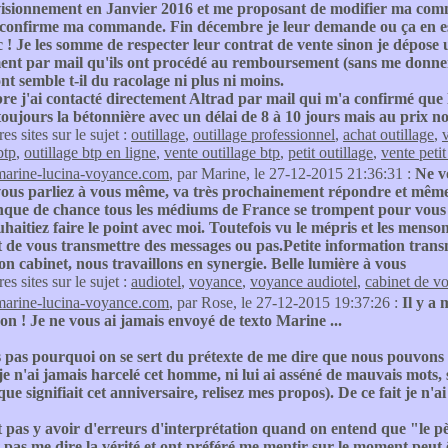
isionnement en Janvier 2016 et me proposant de modifier ma comm
t confirme ma commande. Fin décembre je leur demande ou ça en est
c ! Je les somme de respecter leur contrat de vente sinon je dépose
nt par mail qu'ils ont procédé au remboursement (sans me donner d'
t semble t-il du racolage ni plus ni moins.
e j'ai contacté directement Altrad par mail qui m'a confirmé que 
oujours la bétonnière avec un délai de 8 à 10 jours mais au prix n
res sites sur le sujet :
outillage
,
outillage professionnel
,
achat outillage
,
v
btp
,
outillage btp en ligne
,
vente outillage btp
,
petit outillage
,
vente petit
marine-lucina-voyance.com
, par Marine, le 27-12-2015 21:36:31 :
Ne v
vous parliez à vous même, va très prochainement répondre et même 
que de chance tous les médiums de France se trompent pour vous e
aitiez faire le point avec moi. Toutefois vu le mépris et les mensong
 de vous transmettre des messages ou pas.Petite information trans
n cabinet, nous travaillons en synergie. Belle lumière à vous
res sites sur le sujet :
audiotel
,
voyance
,
voyance audiotel
,
cabinet de v
marine-lucina-voyance.com
, par Rose, le 27-12-2015 19:37:26 :
Il y a 
 ! Je ne vous ai jamais envoyé de texto Marine ...
s pas pourquoi on se sert du prétexte de me dire que nous pouvons f
 je n'ai jamais harcelé cet homme, ni lui ai asséné de mauvais mot
 que signifiait cet anniversaire, relisez mes propos). De ce fait je 
t pas y avoir d'erreurs d'interprétation quand on entend que "le pè
 pas me dire la vérité et ont préféré me mentir sur le moment peut êt