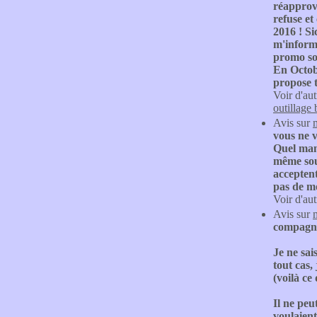
réapprov
refuse e
2016 ! Si
m'informe
promo son
En Octobr
propose t
Voir d'aut
outillage 
Avis sur
vous ne 
Quel man
même souh
acceptent
pas de mo
Voir d'aut
Avis sur
compagnon
Je ne sai
tout cas,
(voilà ce
Il ne peu
voulaient