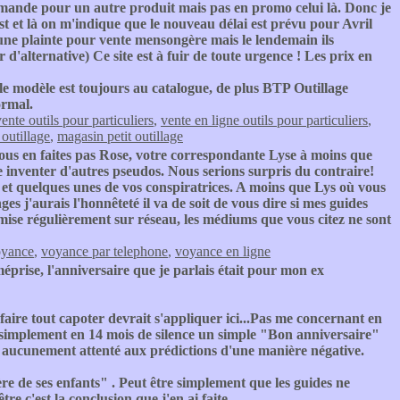
ande pour un autre produit mais pas en promo celui là. Donc je
 et là on m'indique que le nouveau délai est prévu pour Avril
 une plainte pour vente mensongère mais le lendemain ils
alternative) Ce site est à fuir de toute urgence ! Les prix en
le modèle est toujours au catalogue, de plus BTP Outillage
ormal.
ente outils pour particuliers
,
vente en ligne outils pour particuliers
,
 outillage
,
magasin petit outillage
ous en faites pas Rose, votre correspondante Lyse à moins que
inventer d'autres pseudos. Nous serions surpris du contraire!
t quelques unes de vos conspiratrices. A moins que Lys où vous
es j'aurais l'honnêteté il va de soit de vous dire si mes guides
mise régulièrement sur réseau, les médiums que vous citez ne sont
oyance
,
voyance par telephone
,
voyance en ligne
méprise, l'anniversaire que je parlais était pour mon ex
aire tout capoter devrait s'appliquer ici...Pas me concernant en
s, simplement en 14 mois de silence un simple "Bon anniversaire"
n'ai aucunement attenté aux prédictions d'une manière négative.
re de ses enfants" . Peut être simplement que les guides ne
re c'est la conclusion que j'en ai faite.