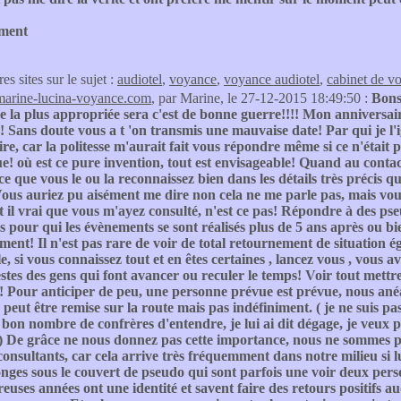
ment
res sites sur le sujet :
audiotel
,
voyance
,
voyance audiotel
,
cabinet de v
marine-lucina-voyance.com
, par Marine, le 27-12-2015 18:49:50 :
Bons
 la plus appropriée sera c'est de bonne guerre!!!! Mon anniversair
 Sans doute vous a t 'on transmis une mauvaise date! Par qui je l
ire, car la politesse m'aurait fait vous répondre même si ce n'était 
e! où est ce pure invention, tout est envisageable! Quand au conta
 ce que vous le ou la reconnaissez bien dans les détails très précis qu
ous auriez pu aisément me dire non cela ne me parle pas, mais vou
st il vrai que vous m'ayez consulté, n'est ce pas! Répondre à des pse
s pour qui les évènements se sont réalisés plus de 5 ans après ou bi
ent! Il n'est pas rare de voir de total retournement de situation 
e, si vous connaissez tout et en êtes certaines , lancez vous , vous 
gestes des gens qui font avancer ou reculer le temps! Voir tout mettre
! Pour anticiper de peu, une personne prévue est prévue, nous anéant
peut être remise sur la route mais pas indéfiniment. ( je ne suis pas 
on nombre de confrères d'entendre, je lui ai dit dégage, je veux pl
) De grâce ne nous donnez pas cette importance, nous ne sommes pa
onsultants, car cela arrive très fréquemment dans notre milieu si 
ges sous le couvert de pseudo qui sont parfois une voir deux perso
uses années ont une identité et savent faire des retours positifs audi