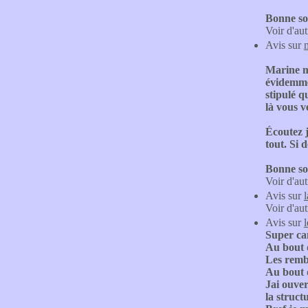
Bonne so
Voir d'aut
Avis sur
Marine m'
évidemmen
stipulé q
là vous v
Écoutez j
tout. Si 
Bonne so
Voir d'aut
Avis sur
l
Voir d'aut
Avis sur
Super ca
Au bout 
Les rembo
Au bout d
Jai ouver
la struct