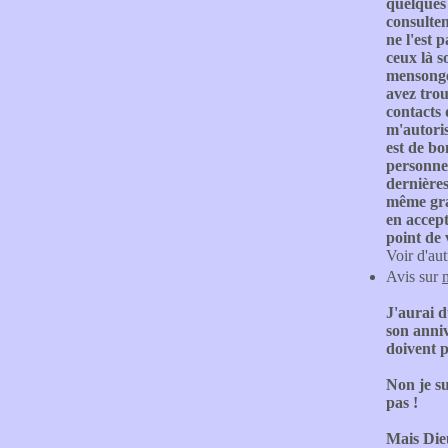
quelques 
consulten
ne l'est 
ceux là s
mensonges
avez trou
contacts 
m'autoris
est de bo
personnes
dernières
même gra
en accept
point de 
Voir d'aut
Avis sur
J'aurai d
son anniv
doivent p
Non je su
pas !
Mais Dieu