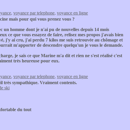
oyance
,
voyance par telephone
,
voyance en ligne
ucine mais pour qui vous prenez vous ?
vec un homme dont je n'ai pu de nouvelles depuis 14 mois
eux ce que vous essayez de faire, relisez mes propos j'avais bien
é, j'y ai cru, j'ai perdu 7 kilos me suis retrouvée au chômage et
pourrait m'apporter de descendre quelqu'un je vous le demande.
arge, je sais ce que Marine m'a dit et rien ne s'est réalisé c'est
raiment très heureuse pour eux.
oyance
,
voyance par telephone
,
voyance en ligne
eil très sympathique. Vraiment contents.
de ski
nfortable du tout