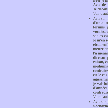
Bref je m
Avec des
Je décons
Voir d'aut
Avis sur
d'un autr
forums, j
vocales, 
son ex car
je m'en s
etc.... e
mettre en
l'a menac
dire sur 
raison, c
médiums q
contraire
est le ca
agissemen
je vais l
d'années 
contredis
Voir d'aut
Avis sur
s'acharne