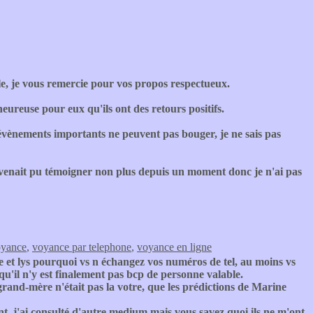
le, je vous remercie pour vos propos respectueux.
heureuse pour eux qu'ils ont des retours positifs.
 évènements importants ne peuvent pas bouger, je ne sais pas
 ne venait pu témoigner non plus depuis un moment donc je n'ai pas
oyance
,
voyance par telephone
,
voyance en ligne
 et lys pourquoi vs n échangez vos numéros de tel, au moins vs
 qu'il n'y est finalement pas bcp de personne valable.
and-mère n'était pas la votre, que les prédictions de Marine
t, j'ai consulté d'autre medium mais vous savez quoi ils ne m'ont