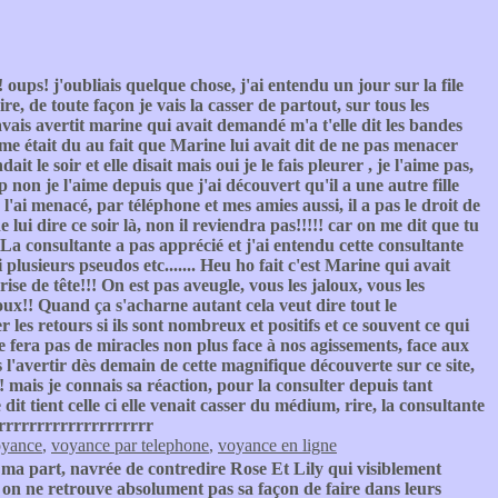
 oups! j'oubliais quelque chose, j'ai entendu un jour sur la file
 de toute façon je vais la casser de partout, sur tous les
avais avertit marine qui avait demandé m'a t'elle dit les bandes
mme était du au fait que Marine lui avait dit de ne pas menacer
dait le soir et elle disait mais oui je le fais pleurer , je l'aime pas,
non je l'aime depuis que j'ai découvert qu'il a une autre fille
l'ai menacé, par téléphone et mes amies aussi, il a pas le droit de
lui dire ce soir là, non il reviendra pas!!!!! car on me dit que tu
e!! La consultante a pas apprécié et j'ai entendu cette consultante
plusieurs pseudos etc....... Heu ho fait c'est Marine qui avait
ise de tête!!! On est pas aveugle, vous les jaloux, vous les
ux!! Quand ça s'acharne autant cela veut dire tout le
er les retours si ils sont nombreux et positifs et ce souvent ce qui
 fera pas de miracles non plus face à nos agissements, face aux
is l'avertir dès demain de cette magnifique découverte sur ce site,
!!! mais je connais sa réaction, pour la consulter depuis tant
 dit tient celle ci elle venait casser du médium, rire, la consultante
rrrrrrrrrrrrrrrrrrrrrr
oyance
,
voyance par telephone
,
voyance en ligne
ma part, navrée de contredire Rose Et Lily qui visiblement
s on ne retrouve absolument pas sa façon de faire dans leurs