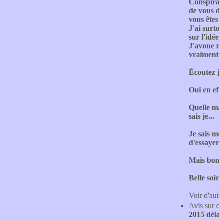
Conspirat
de vous d
vous êtes
J'ai surt
sur l'idé
J'avoue n
vraiment 
Écoutez j
Oui en ef
Quelle ma
sais je...
Je sais m
d'essaye
Mais bon 
Belle soir
Voir d'aut
Avis sur
2015 déla