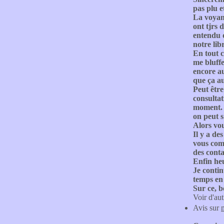
pas plu e
La voyanc
ont tjrs 
entendu q
notre lib
En tout c
me bluffe
encore au
que ça au
Peut être
consultat
moment. C
on peut 
Alors vou
Il y a de
vous comp
des conta
Enfin he
Je contin
temps en 
Sur ce, b
Voir d'aut
Avis sur