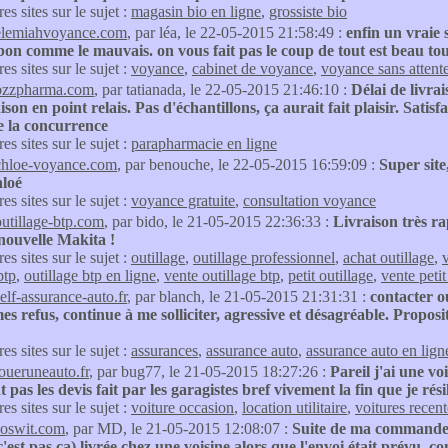
res sites sur le sujet :
magasin bio en ligne
,
grossiste bio
elemiahvoyance.com
, par léa, le 22-05-2015 21:58:49 :
enfin un vraie 
 bon comme le mauvais. on vous fait pas le coup de tout est beau tout
res sites sur le sujet :
voyance
,
cabinet de voyance
,
voyance sans attent
bzzpharma.com
, par tatianada, le 22-05-2015 21:46:10 :
Délai de livra
raison en point relais. Pas d'échantillons, ça aurait fait plaisir. Sat
e la concurrence
res sites sur le sujet :
parapharmacie en ligne
chloe-voyance.com
, par benouche, le 22-05-2015 16:59:09 :
Super site
loé
res sites sur le sujet :
voyance gratuite
,
consultation voyance
outillage-btp.com
, par bido, le 21-05-2015 22:36:33 :
Livraison très ra
nouvelle Makita !
res sites sur le sujet :
outillage
,
outillage professionnel
,
achat outillage
,
v
btp
,
outillage btp en ligne
,
vente outillage btp
,
petit outillage
,
vente petit
self-assurance-auto.fr
, par blanch, le 21-05-2015 21:31:31 :
contacter o
s refus, continue à me solliciter, agressive et désagréable. Proposi
res sites sur le sujet :
assurances
,
assurance auto
,
assurance auto en lign
loueruneauto.fr
, par bug77, le 21-05-2015 18:27:26 :
Pareil j'ai une vo
 pas les devis fait par les garagistes bref vivement la fin que je résil
res sites sur le sujet :
voiture occasion
,
location utilitaire
,
voitures recent
soswit.com
, par MD, le 21-05-2015 12:08:07 :
Suite de ma commande...
 c'est pas ça) livrée chez une voisine alors que l'envoi était prévu,