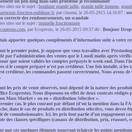
ement un peu long mais sans probleme je recommande
res sites sur le sujet :
boutique grande taille
,
grande taille homme
,
grand
harmonie-fonction-publique.fr
, par clauma, le 26-05-2015 14:16:07 :
un
ion correcte des remboursements, un scandale
res sites sur le sujet :
mutuelle fonctionnaire
ecopresto.com
, par Ecopresto, le 26-05-2015 09:37:46 :
Bonjour Drops
tais apporter quelques compléments d’information suite à votre re
t le premier point, je suppose que vous travaillez avec Prestashop
idé par l’administration des ventes que le Lundi matin après vérifi
our que soient validés les comptes prépayés le week-end. Dans l’in
ées si le compte prépayé n’est pas créditeur. Une fois installé, si l
est créditeur, les commandes passent correctement. Nous avons de
.
t les prix de vente observés, tout dépend de la nature des produit
ffice Ecopresto). Nous disposons en effet de deux contrats rédigés 
ion Mass Market » ou en « distribution Sélective ».
remier cas, le plus courant par défaut (d’où la mention dans la FA
he, dans le cas de produits en distribution sélective, vous devez êt
it de commissionnaire. Ici, les prix font partie d’un engagement co
e des clauses spécifiques (canaux de distribution, prix, réassort, r
t que ces quelques éléments pourront éclaircir les points mentionn