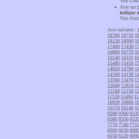
Voir d'aut
Avis sur
indique à
Voir d'aut
Avis suivants :
18780
18750
1
18120
18090
1
17460
17430
1
16800
16770
1
16140
16110
1
15480
15450
1
14820
14790
1
14160
14130
1
13500
13470
1
12840
12810
1
12180
12150
1
11520
11490
11
10830
10800
1
10170
10140
1
9390
9360
933
8580
8550
852
7770
7740
771
6960
6930
690
6150
6120
609