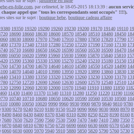
res sites sur le sujet :
jardinerie en ligne
bebe-en-folie.com
, par celinetof, le 18-05-2015 18:13:39 :
aucun servic
 chaque appel que "tous les correspondants sont occupés" !!!!).
res sites sur le sujet :
boutique bebe
,
boutique cadeau affaire
19380
19350
19320
19290
19260
19230
19200
19170
19140
19110
1
8720
18690
18660
18630
18600
18570
18540
18510
18480
18450
18
8060
18030
18000
17970
17940
17910
17880
17850
17820
17790
17
7400
17370
17340
17310
17280
17250
17220
17190
17160
17130
17
6740
16710
16680
16650
16620
16590
16560
16530
16500
16470
16
6080
16050
16020
15990
15960
15930
15900
15870
15840
15810
15
5420
15390
15360
15330
15300
15270
15240
15210
15180
15150
15
4760
14730
14700
14670
14640
14610
14580
14550
14520
14490
14
4100
14070
14040
14010
13980
13950
13920
13890
13860
13830
13
3440
13410
13380
13350
13320
13290
13260
13230
13200
13170
13
2780
12750
12720
12690
12660
12630
12600
12570
12540
12510
12
2120
12090
12060
12030
12000
11970
11940
11910
11880
11850
118
460
11430
11400
11370
11340
11310
11280
11250
11220
11190
1116
0770
10740
10710
10680
10650
10620
10590
10560
10530
10500
10
0110
10080
10050
10020
9990
9960
9930
9900
9870
9840
9810
9780
0
9300
9270
9240
9210
9180
9150
9120
9090
9060
9030
9000
8970
8
0
8490
8460
8430
8400
8370
8340
8310
8280
8250
8220
8190
8160
8
0
7680
7650
7620
7590
7560
7530
7500
7470
7440
7410
7380
7350
7
0
6870
6840
6810
6780
6750
6720
6690
6660
6630
6600
6570
6540
6
0
6060
6030
6000
5970
5940
5910
5880
5850
5820
5790
5760
5730
5