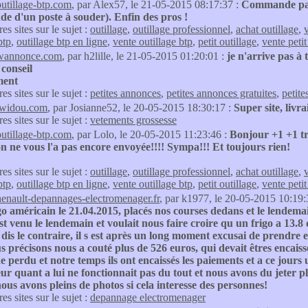
outillage-btp.com
, par Alex57, le 21-05-2015 08:17:37 :
Commande passé
e d'un poste à souder). Enfin des pros !
res sites sur le sujet :
outillage
,
outillage professionnel
,
achat outillage
,
v
btp
,
outillage btp en ligne
,
vente outillage btp
,
petit outillage
,
vente petit
wannonce.com
, par h2lille, le 21-05-2015 01:20:01 :
je n'arrive pas à 
conseil
ment
res sites sur le sujet :
petites annonces
,
petites annonces gratuites
,
petite
twidou.com
, par Josianne52, le 20-05-2015 18:30:17 :
Super site, livr
res sites sur le sujet :
vetements grossesse
outillage-btp.com
, par Lolo, le 20-05-2015 11:23:46 :
Bonjour +1 +1 t
n ne vous l'a pas encore envoyée!!!! Sympa!!! Et toujours rien!
res sites sur le sujet :
outillage
,
outillage professionnel
,
achat outillage
,
v
btp
,
outillage btp en ligne
,
vente outillage btp
,
petit outillage
,
vente petit
henault-depannages-electromenager.fr
, par k1977, le 20-05-2015 10:19:
go américain le 21.04.2015, placés nos courses dedans et le lendema
st venu le lendemain et voulait nous faire croire qu un frigo a 13.8
 dis le contraire, il s est après un long moment excusai de prendre 
s précisons nous a couté plus de 526 euros, qui devait êtres encaissé
e perdu et notre temps ils ont encaissés les paiements et a ce jours 
ur quant a lui ne fonctionnait pas du tout et nous avons du jeter pl
us avons pleins de photos si cela interesse des personnes!
res sites sur le sujet :
depannage electromenager