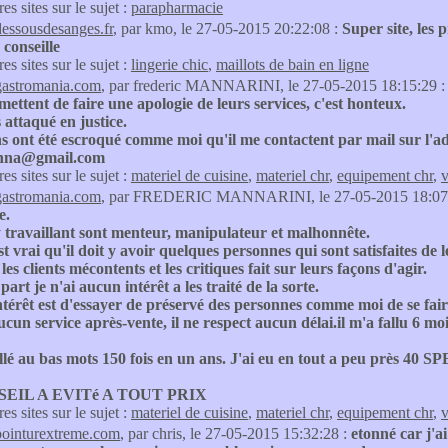
res sites sur le sujet :
parapharmacie
dessousdesanges.fr
, par kmo, le 27-05-2015 20:22:08 :
Super site, les 
 conseille
res sites sur le sujet :
lingerie chic
,
maillots de bain en ligne
gastromania.com
, par frederic MANNARINI, le 27-05-2015 18:15:29 
rmettent de faire une apologie de leurs services, c'est honteux.
s attaqué en justice.
ns ont été escroqué comme moi qu'il me contactent par mail sur l'ad
nna@gmail.com
res sites sur le sujet :
materiel de cuisine
,
materiel chr
,
equipement chr
,
v
gastromania.com
, par FREDERIC MANNARINI, le 27-05-2015 18:07
e.
y travaillant sont menteur, manipulateur et malhonnête.
est vrai qu'il doit y avoir quelques personnes qui sont satisfaites de
les clients mécontents et les critiques fait sur leurs façons d'agir.
art je n'ai aucun intérêt a les traité de la sorte.
ntérêt est d'essayer de préservé des personnes comme moi de se fai
aucun service après-vente, il ne respect aucun délai.il m'a fallu 6 
ellé au bas mots 150 fois en un ans. J'ai eu en tout a peu près 4
EIL A EVITé A TOUT PRIX
res sites sur le sujet :
materiel de cuisine
,
materiel chr
,
equipement chr
,
v
pointurextreme.com
, par chris, le 27-05-2015 15:32:28 :
etonné car j'a