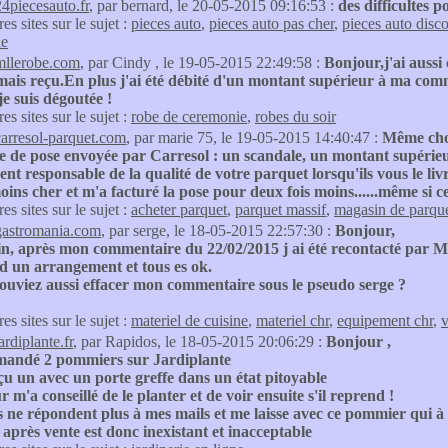
24piecesauto.fr
, par bernard, le 20-05-2015 09:16:53 :
des difficultes 
res sites sur le sujet :
pieces auto
,
pieces auto pas cher
,
pieces auto disc
le
mllerobe.com
, par Cindy , le 19-05-2015 22:49:58 :
Bonjour,j'ai aussi
jamais reçu.En plus j'ai été débité d'un montant supérieur à ma c
!je suis dégoutée !
res sites sur le sujet :
robe de ceremonie
,
robes du soir
carresol-parquet.com
, par marie 75, le 19-05-2015 14:40:47 :
Même chos
e de pose envoyée par Carresol : un scandale, un montant supérieur à
t responsable de la qualité de votre parquet lorsqu'ils vous le li
oins cher et m'a facturé la pose pour deux fois moins......même si ce
res sites sur le sujet :
acheter parquet
,
parquet massif
,
magasin de parqu
gastromania.com
, par serge, le 18-05-2015 22:57:30 :
Bonjour,
fin, après mon commentaire du 22/02/2015 j ai été recontacté par 
d un arrangement et tous es ok.
ouviez aussi effacer mon commentaire sous le pseudo serge ?
res sites sur le sujet :
materiel de cuisine
,
materiel chr
,
equipement chr
,
v
ardiplante.fr
, par Rapidos, le 18-05-2015 20:06:29 :
Bonjour ,
mandé 2 pommiers sur Jardiplante
eçu un avec un porte greffe dans un état pitoyable
r m'a conseillé de le planter et de voir ensuite s'il reprend !
s ne répondent plus à mes mails et me laisse avec ce pommier qui à 
e après vente est donc inexistant et inacceptable