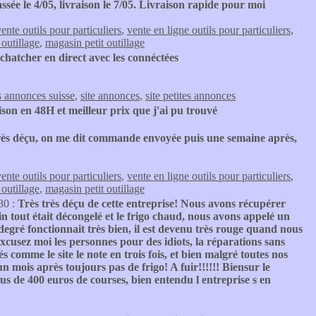
e le 4/05, livraison le 7/05. Livraison rapide pour moi
ente outils pour particuliers
,
vente en ligne outils pour particuliers
,
 outillage
,
magasin petit outillage
tchatcher en direct avec les connéctées
s annonces suisse
,
site annonces
,
site petites annonces
aison en 48H et meilleur prix que j'ai pu trouvé
rès déçu, on me dit commande envoyée puis une semaine après,
ente outils pour particuliers
,
vente en ligne outils pour particuliers
,
 outillage
,
magasin petit outillage
30 :
Très très déçu de cette entreprise! Nous avons récupérer
in tout était décongelé et le frigo chaud, nous avons appelé un
 degré fonctionnait très bien, il est devenu très rouge quand nous
excusez moi les personnes pour des idiots, la réparations sans
s comme le site le note en trois fois, et bien malgré toutes nos
un mois après toujours pas de frigo! A fuir!!!!!! Biensur le
us de 400 euros de courses, bien entendu l entreprise s en