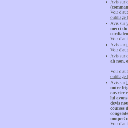
Avis sur
(command
Voir d'aut
outillage 
Avis sur
merci du 
cordiale
Voir d'aut
Avis sur
Voir d'aut
Avis sur
ah non, o
Voir d'aut
outillage 
Avis sur
notre fri
ouvrier e
lui avons
devis nou
courses d
congélate
moque! no
Voir d'aut