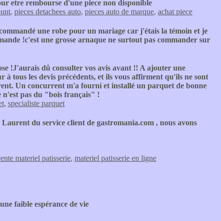
pour etre rembourse d'une piece non disponible
ount
,
pieces detachees auto
,
pieces auto de marque
,
achat piece
 commandé une robe pour un mariage car j'étais la témoin et je
ommande !c'est une grosse arnaque ne surtout pas commander sur
e !J'aurais dû consulter vos avis avant !! A ajouter une
 tous les devis précédents, et ils vous affirment qu'ils ne sont
vrent. Un concurrent m'a fourni et installé un parquet de bonne
 n'est pas du "bois français" !
et
,
specialiste parquet
M Laurent du service client de gastromania.com , nous avons
ente materiel patisserie
,
materiel patisserie en ligne
une faible espérance de vie