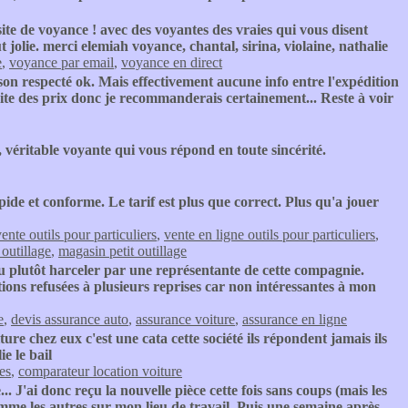
site de voyance ! avec des voyantes des vraies qui vous disent
 jolie. merci elemiah voyance, chantal, sirina, violaine, nathalie
e
,
voyance par email
,
voyance en direct
ison respecté ok. Mais effectivement aucune info entre l'expédition
isfaite des prix donc je recommanderais certainement... Reste à voir
, véritable voyante qui vous répond en toute sincérité.
pide et conforme. Le tarif est plus que correct. Plus qu'a jouer
ente outils pour particuliers
,
vente en ligne outils pour particuliers
,
 outillage
,
magasin petit outillage
u plutôt harceler par une représentante de cette compagnie.
tions refusées à plusieurs reprises car non intéressantes à mon
e
,
devis assurance auto
,
assurance voiture
,
assurance en ligne
iture chez eux c'est une cata cette société ils répondent jamais ils
ie le bail
es
,
comparateur location voiture
 J'ai donc reçu la nouvelle pièce cette fois sans coups (mais les
 comme les autres sur mon lieu de travail. Puis une semaine après,