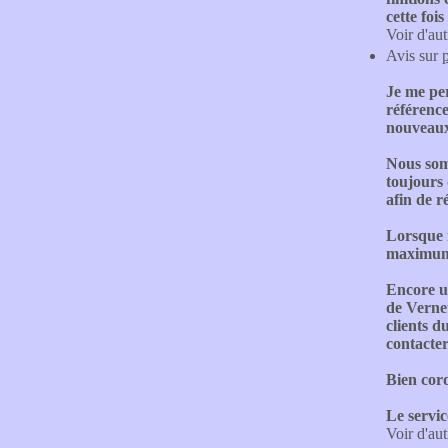
cette foi
Voir d'aut
Avis sur
Je me per
référence
nouveaux 
Nous somm
toujours 
afin de r
Lorsque 
maximum 
Encore un
de Verneu
clients d
contacte
Bien cor
Le servic
Voir d'aut