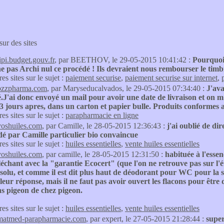
sur des sites
tipi.budget.gouv.fr
, par BEETHOV, le 29-05-2015 10:41:42 :
Pourquoi
e pas Archi nul ce procédé ! Ils devraient nous rembourser le timb
res sites sur le sujet :
paiement securise
,
paiement securise sur internet
,
bzzpharma.com
, par Maryseducalvados, le 29-05-2015 07:34:40 :
J'ava
é.J'ai donc envoyé un mail pour avoir une date de livraison et on
3 jours apres, dans un carton et papier bulle. Produits conformes
res sites sur le sujet :
parapharmacie en ligne
voshuiles.com
, par Camille, le 28-05-2015 12:36:43 :
j'ai oublié de dir
 par Camille particulier bio convaincue
res sites sur le sujet :
huiles essentielles
,
vente huiles essentielles
voshuiles.com
, par camille, le 28-05-2015 12:31:50 :
habituée à l'essen
lléchant avec la "garantie Ecocert" (que l'on ne retrouve pas sur l'
solu, et comme il est dit plus haut de déodorant pour WC pour la syn
 leur réponse, mais il ne faut pas avoir ouvert les flacons pour ê
s pigeon de chez pigeon.
res sites sur le sujet :
huiles essentielles
,
vente huiles essentielles
matmed-parapharmacie.com
, par expert, le 27-05-2015 21:28:44 :
super