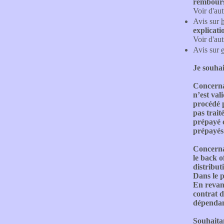
rembours
Voir d'aut
Avis sur
explicat
Voir d'aut
Avis sur
Je souhai
Concernan
n’est val
procédé p
pas trait
prépayé 
prépayés
Concernan
le back o
distribut
Dans le p
En revanc
contrat d
dépendant
Souhaitan