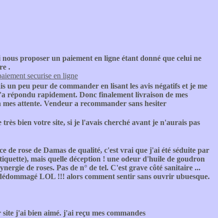
 nous proposer un paiement en ligne étant donné que celui ne
re .
paiement securise en ligne
is un peu peur de commander en lisant les avis négatifs et je me
 m'a répondu rapidement. Donc finalement livraison de mes
 a mes attente. Vendeur a recommander sans hesiter
e très bien votre site, si je l'avais cherché avant je n'aurais pas
ce de rose de Damas de qualité, c'est vrai que j'ai été séduite par
étiquette), mais quelle déception ! une odeur d'huile de goudron
ergie de roses. Pas de n° de tel. C'est grave côté sanitaire ...
tre dédommagé LOL !!! alors comment sentir sans ouvrir ubuesque.
 site j'ai bien aimé. j'ai reçu mes commandes