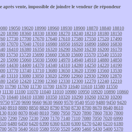
e après vente, impossible de joindre le vendeur (le répondeur
9080
19050
19020
18990
18960
18930
18900
18870
18840
18810
420
18390
18360
18330
18300
18270
18240
18210
18180
18150
760
17730
17700
17670
17640
17610
17580
17550
17520
17490
100
17070
17040
17010
16980
16950
16920
16890
16860
16830
440
16410
16380
16350
16320
16290
16260
16230
16200
16170
780
15750
15720
15690
15660
15630
15600
15570
15540
15510
120
15090
15060
15030
15000
14970
14940
14910
14880
14850
460
14430
14400
14370
14340
14310
14280
14250
14220
14190
800
13770
13740
13710
13680
13650
13620
13590
13560
13530
140
13110
13080
13050
13020
12990
12960
12930
12900
12870
480
12450
12420
12390
12360
12330
12300
12270
12240
12210
20
11790
11760
11730
11700
11670
11640
11610
11580
11550
0
11130
11100
11070
11040
11010
10980
10950
10920
10890
10860
470
10440
10410
10380
10350
10320
10290
10260
10230
10200
9750
9720
9690
9660
9630
9600
9570
9540
9510
9480
9450
9420
940
8910
8880
8850
8820
8790
8760
8730
8700
8670
8640
8610
130
8100
8070
8040
8010
7980
7950
7920
7890
7860
7830
7800
320
7290
7260
7230
7200
7170
7140
7110
7080
7050
7020
6990
510
6480
6450
6420
6390
6360
6330
6300
6270
6240
6210
6180
700
5670
5640
5610
5580
5550
5520
5490
5460
5430
5400
5370