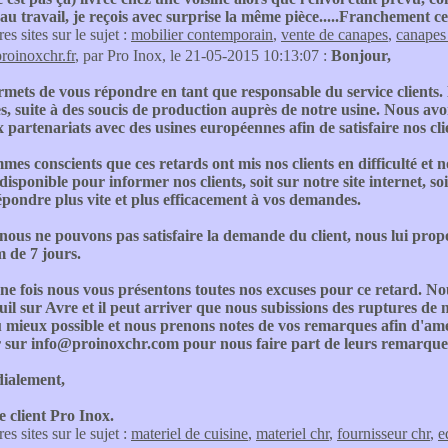
s au travail, je reçois avec surprise la même pièce.....Franchement 
res sites sur le sujet :
mobilier contemporain
,
vente de canapes
,
canapes
proinoxchr.fr
, par Pro Inox, le 21-05-2015 10:13:07 :
Bonjour,
mets de vous répondre en tant que responsable du service clients.
s, suite à des soucis de production auprès de notre usine. Nous a
partenariats avec des usines européennes afin de satisfaire nos cli
es conscients que ces retards ont mis nos clients en difficulté e
disponible pour informer nos clients, soit sur notre site internet, s
épondre plus vite et plus efficacement à vos demandes.
nous ne pouvons pas satisfaire la demande du client, nous lui pro
de 7 jours.
e fois nous vous présentons toutes nos excuses pour ce retard. No
il sur Avre et il peut arriver que nous subissions des ruptures de n
u mieux possible et nous prenons notes de vos remarques afin d'améli
r sur info@proinoxchr.com pour nous faire part de leurs remarque
dialement,
e client Pro Inox.
res sites sur le sujet :
materiel de cuisine
,
materiel chr
,
fournisseur chr
,
e