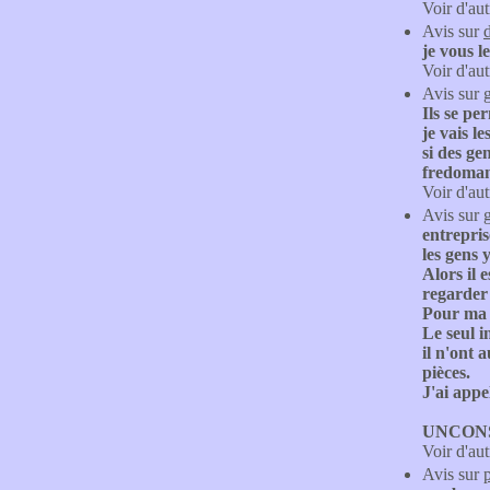
Voir d'aut
Avis sur
je vous le
Voir d'aut
Avis sur
Ils se pe
je vais le
si des ge
fredoma
Voir d'aut
Avis sur
entrepris
les gens 
Alors il 
regarder 
Pour ma p
Le seul i
il n'ont 
pièces.
J'ai app
UNCONS
Voir d'aut
Avis sur