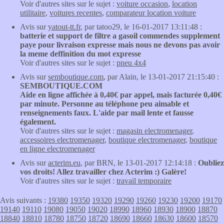
Voir d'autres sites sur le sujet :
voiture occasion
,
location
utilitaire
,
voitures recentes
,
comparateur location voiture
Avis sur
yatout-tt.fr
, par tatoo29, le 16-01-2017 13:11:48 :
batterie et support de filtre a gasoil commendes supplement
paye pour livraison expresse mais nous ne devons pas avoir
la meme deffinition du mot expresse
Voir d'autres sites sur le sujet :
pneu 4x4
Avis sur
semboutique.com
, par Alain, le 13-01-2017 21:15:40 :
SEMBOUTIQUE.COM
Aide en ligne affichée à 0,40€ par appel, mais facturée 0,40€
par minute. Personne au téléphone peu aimable et
renseignements faux. L'aide par mail lente et fausse
également.
Voir d'autres sites sur le sujet :
magasin electromenager
,
accessoires electromenager
,
boutique electromenager
,
boutique
en ligne electromenager
Avis sur
acterim.eu
, par BRN, le 13-01-2017 12:14:18 :
Oubliez
vos droits! Allez travailler chez Acterim :) Galère!
Voir d'autres sites sur le sujet :
travail temporaire
Avis suivants :
19380
19350
19320
19290
19260
19230
19200
19170
19140
19110
19080
19050
19020
18990
18960
18930
18900
18870
18840
18810
18780
18750
18720
18690
18660
18630
18600
18570