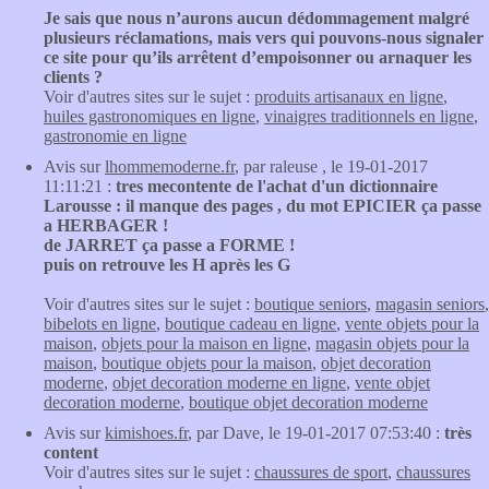
Je sais que nous n’aurons aucun dédommagement malgré
plusieurs réclamations, mais vers qui pouvons-nous signaler
ce site pour qu’ils arrêtent d’empoisonner ou arnaquer les
clients ?
Voir d'autres sites sur le sujet :
produits artisanaux en ligne
,
huiles gastronomiques en ligne
,
vinaigres traditionnels en ligne
,
gastronomie en ligne
Avis sur
lhommemoderne.fr
, par raleuse , le 19-01-2017
11:11:21 :
tres mecontente de l'achat d'un dictionnaire
Larousse : il manque des pages , du mot EPICIER ça passe
a HERBAGER !
de JARRET ça passe a FORME !
puis on retrouve les H après les G
Voir d'autres sites sur le sujet :
boutique seniors
,
magasin seniors
,
bibelots en ligne
,
boutique cadeau en ligne
,
vente objets pour la
maison
,
objets pour la maison en ligne
,
magasin objets pour la
maison
,
boutique objets pour la maison
,
objet decoration
moderne
,
objet decoration moderne en ligne
,
vente objet
decoration moderne
,
boutique objet decoration moderne
Avis sur
kimishoes.fr
, par Dave, le 19-01-2017 07:53:40 :
très
content
Voir d'autres sites sur le sujet :
chaussures de sport
,
chaussures