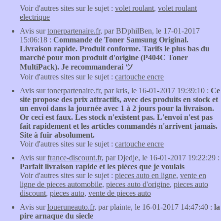
Voir d'autres sites sur le sujet :
volet roulant
,
volet roulant
electrique
Avis sur
tonerpartenaire.fr
, par BDphilBen, le 17-01-2017
15:06:18 :
Commande de Toner Samsung Original.
Livraison rapide. Produit conforme. Tarifs le plus bas du
marché pour mon produit d'origine (P404C Toner
MultiPack). Je recommanderai ツ
Voir d'autres sites sur le sujet :
cartouche encre
Avis sur
tonerpartenaire.fr
, par kris, le 16-01-2017 19:39:10 :
Ce
site propose des prix attractifs, avec des produits en stock et
un envoi dans la journée avec 1 à 2 jours pour la livraison.
Or ceci est faux. Les stock n'existent pas. L'envoi n'est pas
fait rapidement et les articles commandés n'arrivent jamais.
Site à fuir absolument.
Voir d'autres sites sur le sujet :
cartouche encre
Avis sur
france-discount.fr
, par Djedje, le 16-01-2017 19:22:29 :
Parfait livraison rapide et les pièces que je voulais
Voir d'autres sites sur le sujet :
pieces auto en ligne
,
vente en
ligne de pieces automobile
,
pieces auto d'origine
,
pieces auto
discount
,
pieces auto
,
vente de pieces auto
Avis sur
loueruneauto.fr
, par plainte, le 16-01-2017 14:47:40 :
la
pire arnaque du siecle