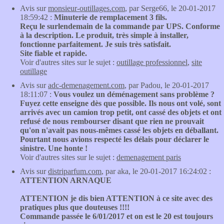
Avis sur
monsieur-outillages.com
, par Serge66, le 20-01-2017
18:59:42 :
Minuterie de remplacement 3 fils.
Reçu le surlendemain de la commande par UPS. Conforme
à la description. Le produit, très simple à installer,
fonctionne parfaitement. Je suis très satisfait.
Site fiable et rapide.
Voir d'autres sites sur le sujet :
outillage professionnel
,
site
outillage
Avis sur
adc-demenagement.com
, par Padou, le 20-01-2017
18:11:07 :
Vous voulez un déménagement sans problème ?
Fuyez cette enseigne dès que possible. Ils nous ont volé, sont
arrivés avec un camion trop petit, ont cassé des objets et ont
refusé de nous rembourser disant que rien ne prouvait
qu'on n'avait pas nous-mêmes cassé les objets en déballant.
Pourtant nous avions respecté les délais pour déclarer le
sinistre. Une honte !
Voir d'autres sites sur le sujet :
demenagement paris
Avis sur
distriparfum.com
, par aka, le 20-01-2017 16:24:02 :
ATTENTION ARNAQUE
ATTENTION je dis bien ATTENTION à ce site avec des
pratiques plus que douteuses !!!!
Commande passée le 6/01/2017 et on est le 20 est toujours