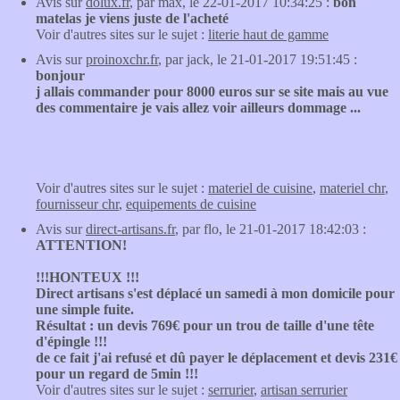
Avis sur
dolux.fr
, par max, le 22-01-2017 10:34:25 :
bon
matelas je viens juste de l'acheté
Voir d'autres sites sur le sujet :
literie haut de gamme
Avis sur
proinoxchr.fr
, par jack, le 21-01-2017 19:51:45 :
bonjour
j allais commander pour 8000 euros sur se site mais au vue
des commentaire je vais allez voir ailleurs dommage ...
Voir d'autres sites sur le sujet :
materiel de cuisine
,
materiel chr
,
fournisseur chr
,
equipements de cuisine
Avis sur
direct-artisans.fr
, par flo, le 21-01-2017 18:42:03 :
ATTENTION!
!!!HONTEUX !!!
Direct artisans s'est déplacé un samedi à mon domicile pour
une simple fuite.
Résultat : un devis 769€ pour un trou de taille d'une tête
d'épingle !!!
de ce fait j'ai refusé et dû payer le déplacement et devis 231€
pour un regard de 5min !!!
Voir d'autres sites sur le sujet :
serrurier
,
artisan serrurier