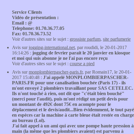
Service Clients
Vidéo de présentation :
Email : @
Telephone: 01.70.36.77.05
Fax: 01.70.36.73.52
Voir d'autres sites sur le sujet :
grossiste parfum
,
site parfumerie
Avis sur
jogging-international.net
, par roudidi, le 20-01-2017
16:14:26 :
jogging de fevrier parait le 20 janvier en kiosque
et moi qui suis abonne je ne l'ai pas encore reçu
Voir d'autres sites sur le sujet :
course a pied
Avis sur
monplombierpascher-paris.fr
, par Romain17, le 20-01-
2017 15:40:48 :
J'ai appelé MONPLOMBIERPASCHER-
PARIS.FR pour une canalisation bouchée (Paris 17) - ils
m'ont envoyé 2 plombiers travaillant pour SAS CETELEC.
Ils n'ont touché à rien, ont dit que "c'était bien bouché"
(merci pour l'audit), puis m'ont rédigé un petit devis pour
un montant de 492€ dont 75€ en acompte pour le
déplacement et le devis/audit...Bien évidemment, le tout payé
en espèces car la machine à carte bleue était restée en charge
au bureau (Lol).
J'ai fait appel à un ami qui avec une pompe haute pression à
main (la même que les plombiers avaient) est parvenu à