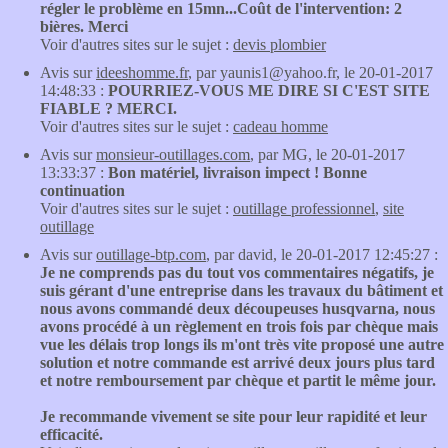
régler le problème en 15mn...Coût de l'intervention: 2
bières. Merci
Voir d'autres sites sur le sujet :
devis plombier
Avis sur
ideeshomme.fr
, par yaunis1@yahoo.fr, le 20-01-2017
14:48:33 :
POURRIEZ-VOUS ME DIRE SI C'EST SITE
FIABLE ? MERCI.
Voir d'autres sites sur le sujet :
cadeau homme
Avis sur
monsieur-outillages.com
, par MG, le 20-01-2017
13:33:37 :
Bon matériel, livraison impect ! Bonne
continuation
Voir d'autres sites sur le sujet :
outillage professionnel
,
site
outillage
Avis sur
outillage-btp.com
, par david, le 20-01-2017 12:45:27 :
Je ne comprends pas du tout vos commentaires négatifs, je
suis gérant d'une entreprise dans les travaux du bâtiment et
nous avons commandé deux découpeuses husqvarna, nous
avons procédé à un règlement en trois fois par chèque mais
vue les délais trop longs ils m'ont très vite proposé une autre
solution et notre commande est arrivé deux jours plus tard
et notre remboursement par chèque et partit le même jour.
Je recommande vivement se site pour leur rapidité et leur
efficacité.