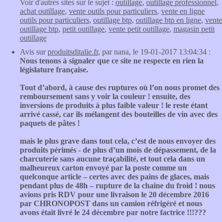
Voir d'autres sites sur le sujet :
outillage
,
outillage professionnel
,
achat outillage
,
vente outils pour particuliers
,
vente en ligne
outils pour particuliers
,
outillage btp
,
outillage btp en ligne
,
vente
outillage btp
,
petit outillage
,
vente petit outillage
,
magasin petit
outillage
Avis sur
produitsditalie.fr
, par nana, le 19-01-2017 13:04:34 :
Nous tenons à signaler que ce site ne respecte en rien la
législature française.
Tout d’abord, à cause des ruptures où l’on nous promet des
remboursement sans y voir la couleur ! ensuite, des
inversions de produits à plus faible valeur ! le reste étant
arrivé cassé, car ils mélangent des bouteilles de vin avec des
paquets de pâtes !
mais le plus grave dans tout cela, c’est de nous envoyer des
produits périmés - de plus d’un mois de dépassement, de la
charcuterie sans aucune traçabilité, et tout cela dans un
malheureux carton envoyé par la poste comme un
quelconque article – certes avec des pains de glaces, mais
pendant plus de 48h – rupture de la chaine du froid ! nous
avions pris RDV pour une livraison le 20 décembre 2016
par CHRONOPOST dans un camion réfrigéré et nous
avons était livré le 24 décembre par notre factrice !!!???