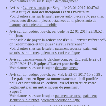
Voir d'autres sites sur le sujet :
demenagement
Avis sur
24piecesauto.fr
, par Sergio, le 23-01-2017 10:47:41 :
Site à fuir; ce sont des incapables et des voleurs!!!!
Voir d'autres sites sur le sujet :
pieces auto
,
pieces auto pas cher
,
pieces auto discount
,
pieces detachees auto
,
pieces auto de
marque
,
achat piece automobile
Avis sur
tipi.budget.gouv.fr
, par dede, le 22-01-2017 23:18:52 :
bonjour,
impossible de payer la redevance d'eau..."erreur référence".
on recommence et toujours "erreur référence" !
Voir d'autres sites sur le sujet :
paiement securise
,
paiement
securise sur internet
,
paiement securise en ligne
Avis sur
demenagements-delolme.com
, par Ecureuil, le 22-01-
2017 19:03:17 :
Equipe efficaceet ponctuelle
Voir d'autres sites sur le sujet :
demenagement
Avis sur
tipi.budget.gouv.fr
, par VB, le 22-01-2017 10:35:28 :
"Le paiement en ligne est momentanément indisponible
pour cet identifiant collectivité. Merci d'effectuer votre
règlement par un autre moyen de paiement."
Super !!
Voir d'autres sites sur le sujet :
paiement securise
,
paiement
securise sur internet
,
paiement securise en ligne