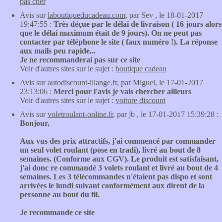
pas cher
Avis sur
laboutiqueducadeau.com
, par Sev , le 18-01-2017
19:47:55 :
Très déçue par le délai de livraison ( 16 jours alors
que le délai maximum était de 9 jours). On ne peut pas
contacter par téléphone le site ( faux numéro !). La réponse
aux mails peu rapide...
Je ne recommanderai pas sur ce site
Voir d'autres sites sur le sujet :
boutique cadeau
Avis sur
autodiscount-illange.fr
, par Miguel, le 17-01-2017
23:13:06 :
Merci pour l'avis je vais chercher ailleurs
Voir d'autres sites sur le sujet :
voiture discount
Avis sur
voletroulant-online.fr
, par jb , le 17-01-2017 15:39:28 :
Bonjour,
Aux vus des prix attractifs, j'ai commencé par commander
un seul volet roulant (pose en tradi), livré au bout de 8
semaines. (Conforme aux CGV). Le produit est satisfaisant,
j'ai donc re commandé 3 volets roulant et livré au bout de 4
semaines. Les 3 télécommandes n'étaient pas dispo et sont
arrivées le lundi suivant conformément aux dirent de la
personne au bout du fil.
Je recommande ce site