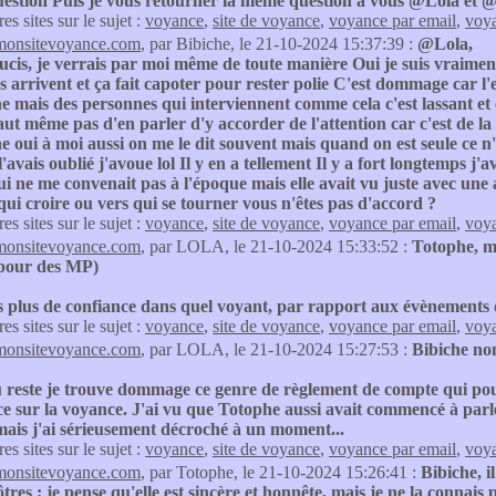
estion Puis je vous retourner la même question à vous @Lola et
res sites sur le sujet :
voyance
,
site de voyance
,
voyance par email
,
voya
monsitevoyance.com
, par Bibiche, le 21-10-2024 15:37:39 :
@Lola,
oucis, je verrais par moi même de toute manière Oui je suis vraim
 arrivent et ça fait capoter pour rester polie C'est dommage car l
mais des personnes qui interviennent comme cela c'est lassant et 
aut même pas d'en parler d'y accorder de l'attention car c'est de l
oui à moi aussi on me le dit souvent mais quand on est seule ce n'est
l'avais oublié j'avoue lol Il y en a tellement Il y a fort longtemps j'
qui ne me convenait pas à l'époque mais elle avait vu juste avec un
 qui croire ou vers qui se tourner vous n'êtes pas d'accord ?
res sites sur le sujet :
voyance
,
site de voyance
,
voyance par email
,
voya
monsitevoyance.com
, par LOLA, le 21-10-2024 15:33:52 :
Totophe, me
 pour des MP)
s plus de confiance dans quel voyant, par rapport aux évènements 
res sites sur le sujet :
voyance
,
site de voyance
,
voyance par email
,
voya
monsitevoyance.com
, par LOLA, le 21-10-2024 15:27:53 :
Bibiche non
 reste je trouve dommage ce genre de règlement de compte qui pou
e sur la voyance. J'ai vu que Totophe aussi avait commencé à parler
mais j'ai sérieusement décroché à un moment...
res sites sur le sujet :
voyance
,
site de voyance
,
voyance par email
,
voya
monsitevoyance.com
, par Totophe, le 21-10-2024 15:26:41 :
Bibiche, i
ôtres ; je pense qu'elle est sincère et honnête, mais je ne la connais