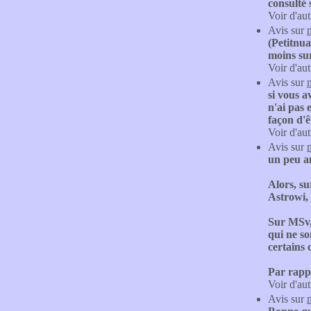
consulté
Voir d'aut
Avis sur
(Petitnua
moins sur
Voir d'aut
Avis sur
si vous a
n'ai pas 
façon d'ê
Voir d'aut
Avis sur
un peu an
Alors, su
Astrowi, 
Sur MSv, 
qui ne so
certains 
Par rappo
Voir d'aut
Avis sur