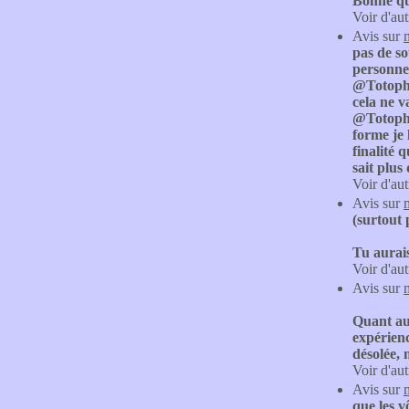
Bonne qu
Voir d'aut
Avis sur
pas de s
personnes
@Totophe 
cela ne v
@Totophe 
forme je 
finalité 
sait plus
Voir d'aut
Avis sur
(surtout
Tu aurai
Voir d'aut
Avis sur
Quant au
expérienc
désolée, 
Voir d'aut
Avis sur
que les v