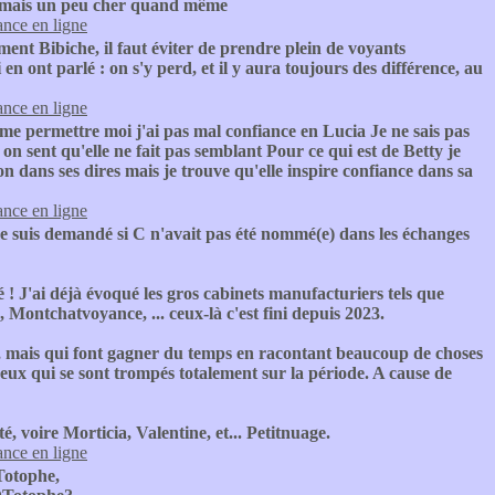
al mais un peu cher quand même
nce en ligne
ment Bibiche, il faut éviter de prendre plein de voyants
n ont parlé : on s'y perd, et il y aura toujours des différence, au
nce en ligne
 me permettre moi j'ai pas mal confiance en Lucia Je ne sais pas
 on sent qu'elle ne fait pas semblant Pour ce qui est de Betty je
on dans ses dires mais je trouve qu'elle inspire confiance dans sa
nce en ligne
me suis demandé si C n'avait pas été nommé(e) dans les échanges
né ! J'ai déjà évoqué les gros cabinets manufacturiers tels que
 Montchatvoyance, ... ceux-là c'est fini depuis 2023.
ns, mais qui font gagner du temps en racontant beaucoup de choses
eux qui se sont trompés totalement sur la période. A cause de
, voire Morticia, Valentine, et... Petitnuage.
nce en ligne
otophe,