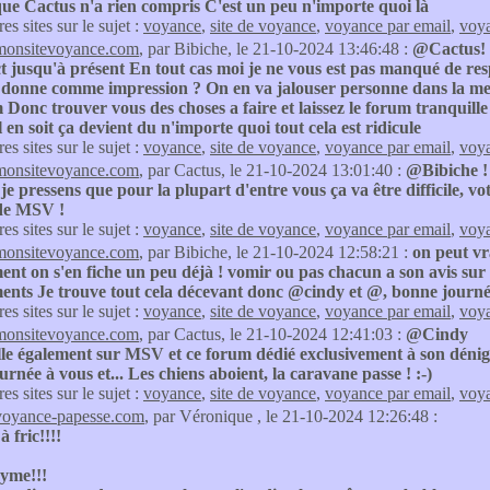
que Cactus n'a rien compris C'est un peu n'importe quoi là
res sites sur le sujet :
voyance
,
site de voyance
,
voyance par email
,
voya
monsitevoyance.com
, par Bibiche, le 21-10-2024 13:46:48 :
@Cactus! r
t jusqu'à présent En tout cas moi je ne vous est pas manqué de res
 donne comme impression ? On en va jalouser personne dans la me
onc trouver vous des choses a faire et laissez le forum tranquille
l en soit ça devient du n'importe quoi tout cela est ridicule
res sites sur le sujet :
voyance
,
site de voyance
,
voyance par email
,
voya
monsitevoyance.com
, par Cactus, le 21-10-2024 13:01:40 :
@Bibiche ! 
je pressens que pour la plupart d'entre vous ça va être difficile, vo
de MSV !
res sites sur le sujet :
voyance
,
site de voyance
,
voyance par email
,
voya
monsitevoyance.com
, par Bibiche, le 21-10-2024 12:58:21 :
on peut vr
nt on s'en fiche un peu déjà ! vomir ou pas chacun a son avis sur
ents Je trouve tout cela décevant donc @cindy et @, bonne journé
res sites sur le sujet :
voyance
,
site de voyance
,
voyance par email
,
voya
monsitevoyance.com
, par Cactus, le 21-10-2024 12:41:03 :
@Cindy
lle également sur MSV et ce forum dédié exclusivement à son dénig
rnée à vous et... Les chiens aboient, la caravane passe ! :-)
res sites sur le sujet :
voyance
,
site de voyance
,
voyance par email
,
voya
voyance-papesse.com
, par Véronique , le 21-10-2024 12:26:48 :
 fric!!!!
yme!!!