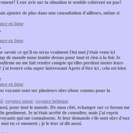
rement? Leur avis sur ta situation te semble cohérent ou pas?
ais ajouter de plus dans une consultation d'ailleurs, même si
nce en ligne
,
nce en ligne
,
 savoir ce qu'il en seras vraiment Oui moi j'étais venu ici
up de monde nous tombe dessus pour tout et rien à la fois Je
onfirme ou me fait rendre compte qu'elles perdent toutes leurs
ai trouvé cela super intéressant Après d'être ici , cela est bien
e
nce en ligne
ns voyants sont sur plusieurs sites (donc connus pour la
il
,
voyance suisse
,
voyance belgique
aussi, pour tout le monde. De mon côté, échanger sur ce forum me
du gentiment. Je m'étais arrêté de consulter, mais j'ai repris
 voyants qui me connaissent. Je leur demande s'ils sont sûrs d'eux
oi en ce moment ; je le leur ai dit aussi.