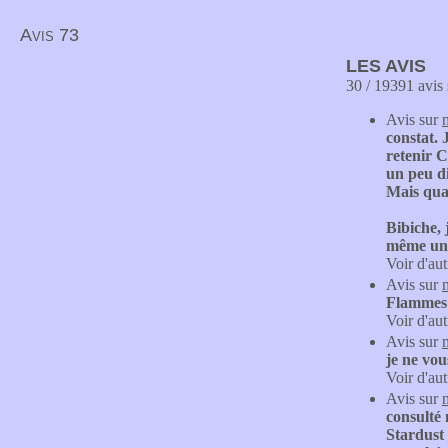
Avis 73
LES AVIS
30 / 19391 avis 
Avis sur
constat. 
retenir C
un peu di
Mais quan
Bibiche, 
même une
Voir d'aut
Avis sur
Flammes j
Voir d'aut
Avis sur
je ne vou
Voir d'aut
Avis sur
consulté 
Stardust 