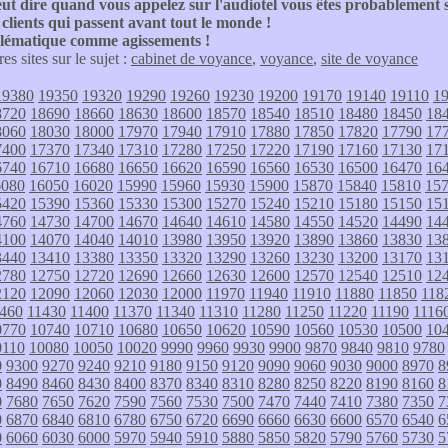
ut dire quand vous appelez sur l'audiotel vous êtes probablement sé
s clients qui passent avant tout le monde !
blématique comme agissements !
res sites sur le sujet :
cabinet de voyance
,
voyance
,
site de voyance
19380
19350
19320
19290
19260
19230
19200
19170
19140
19110
1
8720
18690
18660
18630
18600
18570
18540
18510
18480
18450
18
8060
18030
18000
17970
17940
17910
17880
17850
17820
17790
17
7400
17370
17340
17310
17280
17250
17220
17190
17160
17130
17
6740
16710
16680
16650
16620
16590
16560
16530
16500
16470
16
6080
16050
16020
15990
15960
15930
15900
15870
15840
15810
15
5420
15390
15360
15330
15300
15270
15240
15210
15180
15150
15
4760
14730
14700
14670
14640
14610
14580
14550
14520
14490
14
4100
14070
14040
14010
13980
13950
13920
13890
13860
13830
13
3440
13410
13380
13350
13320
13290
13260
13230
13200
13170
13
2780
12750
12720
12690
12660
12630
12600
12570
12540
12510
12
2120
12090
12060
12030
12000
11970
11940
11910
11880
11850
118
460
11430
11400
11370
11340
11310
11280
11250
11220
11190
1116
0770
10740
10710
10680
10650
10620
10590
10560
10530
10500
10
0110
10080
10050
10020
9990
9960
9930
9900
9870
9840
9810
9780
0
9300
9270
9240
9210
9180
9150
9120
9090
9060
9030
9000
8970
8
0
8490
8460
8430
8400
8370
8340
8310
8280
8250
8220
8190
8160
8
0
7680
7650
7620
7590
7560
7530
7500
7470
7440
7410
7380
7350
7
0
6870
6840
6810
6780
6750
6720
6690
6660
6630
6600
6570
6540
6
0
6060
6030
6000
5970
5940
5910
5880
5850
5820
5790
5760
5730
5