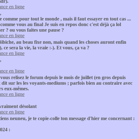
dr).
nce en ligne
,
le comme pour tout le monde , mais il faut essayer en tout cas ...
z comme vous au final Je suis en repos donc c'est déjà ça lol
ter ? ou vous faites une pause ?
nce en ligne
ibiche, au beau fixe non, mais quand les choses auront enfin
ce sera la vie, la vraie :-). Et vous, ça va ?
nce en ligne
,
nce en ligne
 vous relisez le forum depuis le mois de juillet (en gros depuis
 dit sur les les voyants-mediums ; parfois bien au contraire avec
ours eux-mêmes.
nce en ligne
t vraiment désolant
nce en ligne
iens neuneu, je te copie-colle ton message d'hier me concernant :
024 :