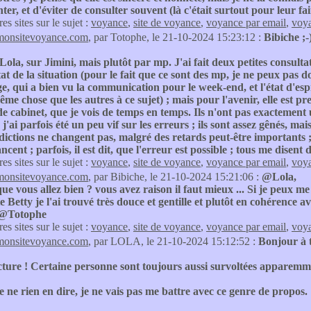
enter, et d'éviter de consulter souvent (là c'était surtout pour leur 
res sites sur le sujet :
voyance
,
site de voyance
,
voyance par email
,
voya
monsitevoyance.com
, par Totophe, le 21-10-2024 15:23:12 :
Bibiche ;-
ola, sur Jimini, mais plutôt par mp. J'ai fait deux petites consulta
 état de la situation (pour le fait que ce sont des mp, je ne peux pa
e, qui a bien vu la communication pour le week-end, et l'état d'espr
même chose que les autres à ce sujet) ; mais pour l'avenir, elle est p
e cabinet, que je vois de temps en temps. Ils n'ont pas exactement u
, j'ai parfois été un peu vif sur les erreurs ; ils sont assez gênés, 
dictions ne changent pas, malgré des retards peut-être importants ; qu
ancent ; parfois, il est dit, que l'erreur est possible ; tous me disent
res sites sur le sujet :
voyance
,
site de voyance
,
voyance par email
,
voya
monsitevoyance.com
, par Bibiche, le 21-10-2024 15:21:06 :
@Lola,
que vous allez bien ? vous avez raison il faut mieux ... Si je peux m
e Betty je l'ai trouvé très douce et gentille et plutôt en cohérence
@Totophe
res sites sur le sujet :
voyance
,
site de voyance
,
voyance par email
,
voya
monsitevoyance.com
, par LOLA, le 21-10-2024 15:12:52 :
Bonjour à 
cture ! Certaine personne sont toujours aussi survoltées apparemme
e ne rien en dire, je ne vais pas me battre avec ce genre de propos.