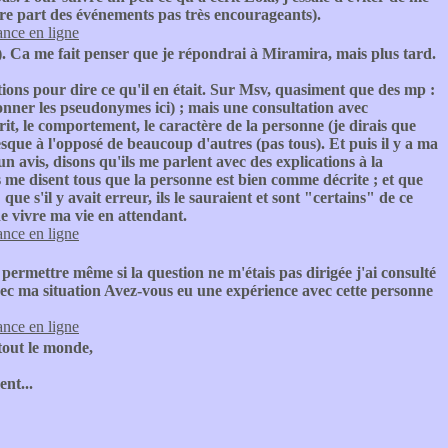
faire part des événements pas très encourageants).
nce en ligne
). Ca me fait penser que je répondrai à Miramira, mais plus tard.
tions pour dire ce qu'il en était. Sur Msv, quasiment que des mp :
s donner les pseudonymes ici) ; mais une consultation avec
it, le comportement, le caractère de la personne (je dirais que
resque à l'opposé de beaucoup d'autres (pas tous). Et puis il y a ma
n avis, disons qu'ils me parlent avec des explications à la
mais me disent tous que la personne est bien comme décrite ; et que
e s'il y avait erreur, ils le sauraient et sont "certains" de ce
 de vivre ma vie en attendant.
nce en ligne
e permettre même si la question ne m'étais pas dirigée j'ai consulté
 avec ma situation Avez-vous eu une expérience avec cette personne
nce en ligne
tout le monde,
nt...