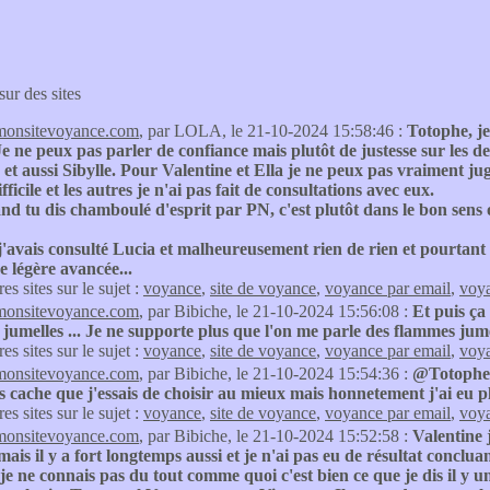
sur des sites
monsitevoyance.com
, par LOLA, le 21-10-2024 15:58:46 :
Totophe, j
Je ne peux pas parler de confiance mais plutôt de justesse sur les 
 et aussi Sibylle. Pour Valentine et Ella je ne peux pas vraiment jug
fficile et les autres je n'ai pas fait de consultations avec eux.
d tu dis chamboulé d'esprit par PN, c'est plutôt dans le bon sens
j'avais consulté Lucia et malheureusement rien de rien et pourtant 
 légère avancée...
res sites sur le sujet :
voyance
,
site de voyance
,
voyance par email
,
voya
monsitevoyance.com
, par Bibiche, le 21-10-2024 15:56:08 :
Et puis ça
umelles ... Je ne supporte plus que l'on me parle des flammes jumel
res sites sur le sujet :
voyance
,
site de voyance
,
voyance par email
,
voya
monsitevoyance.com
, par Bibiche, le 21-10-2024 15:54:36 :
@Totophe
s cache que j'essais de choisir au mieux mais honnetement j'ai eu 
res sites sur le sujet :
voyance
,
site de voyance
,
voyance par email
,
voya
monsitevoyance.com
, par Bibiche, le 21-10-2024 15:52:58 :
Valentine j
mais il y a fort longtemps aussi et je n'ai pas eu de résultat concluant
je ne connais pas du tout comme quoi c'est bien ce que je dis il y un