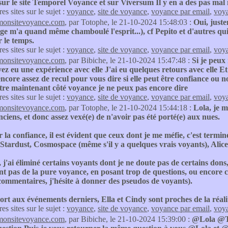
 sur le site Temporel Voyance et sur Viversum Il y en a des pas m
res sites sur le sujet :
voyance
,
site de voyance
,
voyance par email
,
voya
monsitevoyance.com
, par Totophe, le 21-10-2024 15:48:03 :
Oui, juste
ge m'a quand même chamboulé l'esprit...), cf Pepito et d'autres qui e
 le temps.
res sites sur le sujet :
voyance
,
site de voyance
,
voyance par email
,
voya
monsitevoyance.com
, par Bibiche, le 21-10-2024 15:47:48 :
Si je peux
vez eu une expérience avec elle J'ai eu quelques retours avec elle Et
encore assez de recul pour vous dire si elle peut être confiance ou n
tre maintenant côté voyance je ne peux pas encore dire
res sites sur le sujet :
voyance
,
site de voyance
,
voyance par email
,
voya
monsitevoyance.com
, par Totophe, le 21-10-2024 15:44:18 :
Lola, je 
ciens, et donc assez vexé(e) de n'avoir pas été porté(e) aux nues.
r la confiance, il est évident que ceux dont je me méfie, c'est termi
Stardust, Cosmospace (même s'il y a quelques vrais voyants), Alice,
j'ai éliminé certains voyants dont je ne doute pas de certains do
nt pas de la pure voyance, en posant trop de questions, ou encore c
commentaires, j'hésite à donner des pseudos de voyants).
rt aux événements derniers, Ella et Cindy sont proches de la réalité
res sites sur le sujet :
voyance
,
site de voyance
,
voyance par email
,
voya
monsitevoyance.com
, par Bibiche, le 21-10-2024 15:39:00 :
@Lola @T