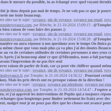
dans le mesure du possible, tu as échangé avec quel voyant derniè
té je tiens depuis pas mal de temps. Je ne vois pas ce que je pourr
'envie me tente beaucoup.
res sites sur le sujet :
voyance
,
site de voyance
,
voyance par email
,
voya
monsitevoyance.com
, par Bibiche, le 21-10-2024 15:09:15 :
@Totophe
 bien raison de vous faire des pauses ;)
res sites sur le sujet :
voyance
,
site de voyance
,
voyance par email
,
voya
monsitevoyance.com
, par Bibiche, le 21-10-2024 15:08:28 :
@Totophe
manière on aura réponse à nos questions avec le temps On finira par
a même chose que vous mais plus ça va plus j'ai des doutes Beauco
e au vu de certaines attitudes de certaines personnes à mes yeux c
tés Après j'ai beaucoup aimé ce que @Miramira, nous a fait partagé j'
avons l'impression de ne pas être seul
avez raison de parler de frais, car ça peut vite chiffrer quand mêm
res sites sur le sujet :
voyance
,
site de voyance
,
voyance par email
,
voya
idealvoyance.fr
, par Totophe, le 21-10-2024 14:56:22 :
Pourtant certai
ion). Mais les prix élevés ont eu presque raison de la direction !
res sites sur le sujet :
voyance
,
voyance par telephone
,
voyance par ema
monsitevoyance.com
, par Totophe, le 21-10-2024 14:54:47 :
J'espère 
ien, et j'ai apprécié les interventions de Pepito qui a toujours répon
échanges (pas longtemps pour limiter nettement les frais) avec des
t, malgré tout je ne peux pas dire que les choses ont avancé pour m