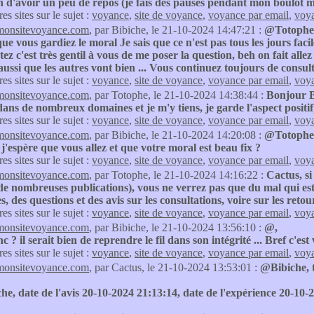
n d'avoir un peu de repos (je fais des pauses pendant mon boulot m
res sites sur le sujet :
voyance
,
site de voyance
,
voyance par email
,
voya
monsitevoyance.com
, par Bibiche, le 21-10-2024 14:47:21 :
@Totophe
que vous gardiez le moral Je sais que ce n'est pas tous les jours faci
ez c'est très gentil à vous de me poser la question, beh on fait alle
aussi que les autres vont bien ... Vous continuez toujours de consul
res sites sur le sujet :
voyance
,
site de voyance
,
voyance par email
,
voya
monsitevoyance.com
, par Totophe, le 21-10-2024 14:38:44 :
Bonjour B
ans de nombreux domaines et je m'y tiens, je garde l'aspect positif), 
res sites sur le sujet :
voyance
,
site de voyance
,
voyance par email
,
voya
monsitevoyance.com
, par Bibiche, le 21-10-2024 14:20:08 :
@Totophe
j'espère que vous allez et que votre moral est beau fix ?
res sites sur le sujet :
voyance
,
site de voyance
,
voyance par email
,
voya
monsitevoyance.com
, par Totophe, le 21-10-2024 14:16:22 :
Cactus, si
 de nombreuses publications), vous ne verrez pas que du mal qui est
s, des questions et des avis sur les consultations, voire sur les ret
res sites sur le sujet :
voyance
,
site de voyance
,
voyance par email
,
voya
monsitevoyance.com
, par Bibiche, le 21-10-2024 13:56:10 :
@,
nc ? il serait bien de reprendre le fil dans son intégrité ... Bref c'es
res sites sur le sujet :
voyance
,
site de voyance
,
voyance par email
,
voya
monsitevoyance.com
, par Cactus, le 21-10-2024 13:53:01 :
@Bibiche, t
he, date de l'avis 20-10-2024 21:13:14, date de l'expérience 20-10-2