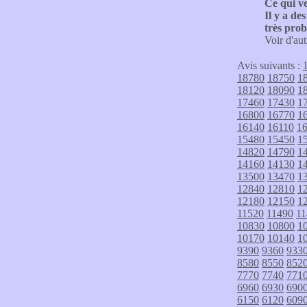
Ce qui ve
Il y a de
très pro
Voir d'aut
Avis suivants :
18780
18750
1
18120
18090
1
17460
17430
1
16800
16770
1
16140
16110
1
15480
15450
1
14820
14790
1
14160
14130
1
13500
13470
1
12840
12810
1
12180
12150
1
11520
11490
11
10830
10800
1
10170
10140
1
9390
9360
933
8580
8550
852
7770
7740
771
6960
6930
690
6150
6120
609