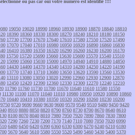
lectionné ou pas car oui votre numéro est identifié !!!!
9080
19050
19020
18990
18960
18930
18900
18870
18840
18810
420
18390
18360
18330
18300
18270
18240
18210
18180
18150
760
17730
17700
17670
17640
17610
17580
17550
17520
17490
100
17070
17040
17010
16980
16950
16920
16890
16860
16830
440
16410
16380
16350
16320
16290
16260
16230
16200
16170
780
15750
15720
15690
15660
15630
15600
15570
15540
15510
120
15090
15060
15030
15000
14970
14940
14910
14880
14850
460
14430
14400
14370
14340
14310
14280
14250
14220
14190
800
13770
13740
13710
13680
13650
13620
13590
13560
13530
140
13110
13080
13050
13020
12990
12960
12930
12900
12870
480
12450
12420
12390
12360
12330
12300
12270
12240
12210
20
11790
11760
11730
11700
11670
11640
11610
11580
11550
0
11130
11100
11070
11040
11010
10980
10950
10920
10890
10860
470
10440
10410
10380
10350
10320
10290
10260
10230
10200
9750
9720
9690
9660
9630
9600
9570
9540
9510
9480
9450
9420
940
8910
8880
8850
8820
8790
8760
8730
8700
8670
8640
8610
130
8100
8070
8040
8010
7980
7950
7920
7890
7860
7830
7800
320
7290
7260
7230
7200
7170
7140
7110
7080
7050
7020
6990
510
6480
6450
6420
6390
6360
6330
6300
6270
6240
6210
6180
700
5670
5640
5610
5580
5550
5520
5490
5460
5430
5400
5370