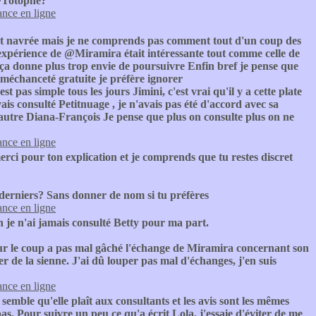
 @Totophe?
nce en ligne
ent navrée mais je ne comprends pas comment tout d'un coup des
'expérience de @Miramira était intéressante tout comme celle de
ça donne plus trop envie de poursuivre Enfin bref je pense que
a méchanceté gratuite je préfère ignorer
 pas simple tous les jours Jimini, c'est vrai qu'il y a cette plate
avais consulté Petitnuage , je n'avais pas été d'accord avec sa
e autre Diana-François Je pense que plus on consulte plus on ne
nce en ligne
rci pour ton explication et je comprends que tu restes discret
derniers? Sans donner de nom si tu préfères
nce en ligne
 je n'ai jamais consulté Betty pour ma part.
r le coup a pas mal gâché l'échange de Miramira concernant son
 de la sienne. J'ai dû louper pas mal d'échanges, j'en suis
nce en ligne
l semble qu'elle plaît aux consultants et les avis sont les mêmes
 pas. Pour suivre un peu ce qu'a écrit Lola, j'essaie d'éviter de me