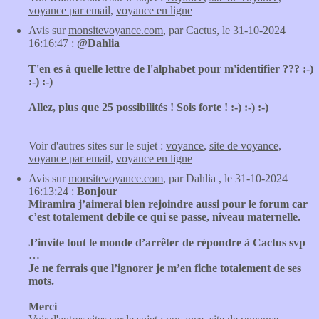
voyance par email
,
voyance en ligne
Avis sur
monsitevoyance.com
, par Cactus, le 31-10-2024
16:16:47 :
@Dahlia
T'en es à quelle lettre de l'alphabet pour m'identifier ??? :-)
:-) :-)
Allez, plus que 25 possibilités ! Sois forte ! :-) :-) :-)
Voir d'autres sites sur le sujet :
voyance
,
site de voyance
,
voyance par email
,
voyance en ligne
Avis sur
monsitevoyance.com
, par Dahlia , le 31-10-2024
16:13:24 :
Bonjour
Miramira j’aimerai bien rejoindre aussi pour le forum car
c’est totalement debile ce qui se passe, niveau maternelle.
J’invite tout le monde d’arrêter de répondre à Cactus svp
…
Je ne ferrais que l’ignorer je m’en fiche totalement de ses
mots.
Merci