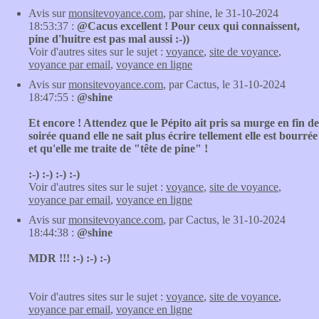
Avis sur
monsitevoyance.com
, par shine, le 31-10-2024
18:53:37 :
@Cacus excellent ! Pour ceux qui connaissent,
pine d'huitre est pas mal aussi :-))
Voir d'autres sites sur le sujet :
voyance
,
site de voyance
,
voyance par email
,
voyance en ligne
Avis sur
monsitevoyance.com
, par Cactus, le 31-10-2024
18:47:55 :
@shine
Et encore ! Attendez que le Pépito ait pris sa murge en fin de
soirée quand elle ne sait plus écrire tellement elle est bourrée
et qu'elle me traite de "tête de pine" !
:-) :-) :-) :-)
Voir d'autres sites sur le sujet :
voyance
,
site de voyance
,
voyance par email
,
voyance en ligne
Avis sur
monsitevoyance.com
, par Cactus, le 31-10-2024
18:44:38 :
@shine
MDR !!! :-) :-) :-)
Voir d'autres sites sur le sujet :
voyance
,
site de voyance
,
voyance par email
,
voyance en ligne