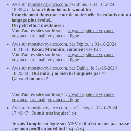
Avis sur
monsitevoyance.com
, par shine, le 31-10-2024
18:39:45 :
kikou kikou lol mdr wouahhh
Franchement dans une cour de maternelle les enfants ont un
langage plus évolué...
Un petit effort mesdames ?
Voir d'autres sites sur le sujet :
voyance
,
site de voyance
,
voyance par email
,
voyance en ligne
Avis sur
monsitevoyance.com
, par Pépito, le 31-10-2024
18:24:53 :
Kikou Miramira, comment vas-tu ?
Voir d'autres sites sur le sujet :
voyance
,
site de voyance
,
voyance par email
,
voyance en ligne
Avis sur
monsitevoyance.com
, par Dahlia, le 31-10-2024
18:20:00 :
Oui mira, j’ai bien lu t inquiète pas ^^
Ça va et toi mira ?
Voir d'autres sites sur le sujet :
voyance
,
site de voyance
,
voyance par email
,
voyance en ligne
Avis sur
monsitevoyance.com
, par Cactus, le 31-10-2024
17:40:47 :
Je suis très inquiet ! :-)
Je vois Totophe en ligne sur MSV et il n'est même pas passé
sur mon profil aujourd'hui ! :-) :-) :-)