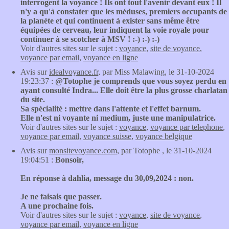
interrogent la voyance ! Ils ont tout l'avenir devant eux ! Il
n'y a qu'à constater que les méduses, premiers occupants de
la planète et qui continuent à exister sans même être
équipées de cerveau, leur indiquent la voie royale pour
continuer à se scotcher à MSV ! :-) :-) :-)
Voir d'autres sites sur le sujet :
voyance
,
site de voyance
,
voyance par email
,
voyance en ligne
Avis sur
idealvoyance.fr
, par Miss Malawing, le 31-10-2024
19:23:37 :
@Totophe je comprends que vous soyez perdu en
ayant consulté Indra... Elle doit être la plus grosse charlatan
du site.
Sa spécialité : mettre dans l'attente et l'effet barnum.
Elle n'est ni voyante ni medium, juste une manipulatrice.
Voir d'autres sites sur le sujet :
voyance
,
voyance par telephone
,
voyance par email
,
voyance suisse
,
voyance belgique
Avis sur
monsitevoyance.com
, par Totophe , le 31-10-2024
19:04:51 :
Bonsoir,
En réponse à dahlia, message du 30,09,2024 : non.
Je ne faisais que passer.
A une prochaine fois.
Voir d'autres sites sur le sujet :
voyance
,
site de voyance
,
voyance par email
,
voyance en ligne