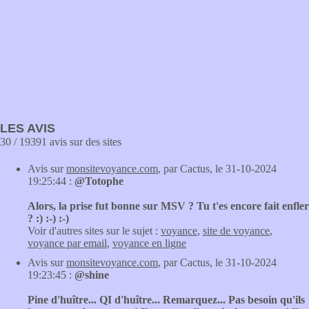
LES AVIS
30 / 19391 avis sur des sites
Avis sur
monsitevoyance.com
, par Cactus, le 31-10-2024
19:25:44 :
@Totophe
Alors, la prise fut bonne sur MSV ? Tu t'es encore fait enfler
? :) :-) :-)
Voir d'autres sites sur le sujet :
voyance
,
site de voyance
,
voyance par email
,
voyance en ligne
Avis sur
monsitevoyance.com
, par Cactus, le 31-10-2024
19:23:45 :
@shine
Pine d'huître... QI d'huître... Remarquez... Pas besoin qu'ils