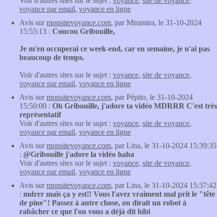
Voir d'autres sites sur le sujet :
voyance
,
site de voyance
,
voyance par email
,
voyance en ligne
Avis sur
monsitevoyance.com
, par Miramira, le 31-10-2024
15:55:13 :
Coucou Gribouille,
Je m'en occuperai ce week-end, car en semaine, je n'ai pas
beaucoup de temps.
Voir d'autres sites sur le sujet :
voyance
,
site de voyance
,
voyance par email
,
voyance en ligne
Avis sur
monsitevoyance.com
, par Pépito, le 31-10-2024
15:50:00 :
Oh Gribouille, j'adore ta vidéo MDRRR C'est très
représentatif
Voir d'autres sites sur le sujet :
voyance
,
site de voyance
,
voyance par email
,
voyance en ligne
Avis sur
monsitevoyance.com
, par Lina, le 31-10-2024 15:39:35
:
@Gribouille j'adore la vidéo haha
Voir d'autres sites sur le sujet :
voyance
,
site de voyance
,
voyance par email
,
voyance en ligne
Avis sur
monsitevoyance.com
, par Lina, le 31-10-2024 15:37:42
:
mdrrr mais ça y est!! Vous l'avez vraiment mal prit le "tête
de pine"! Passez à autre chose, on dirait un robot à
rabâcher ce que l'on vous a déjà dit hihi