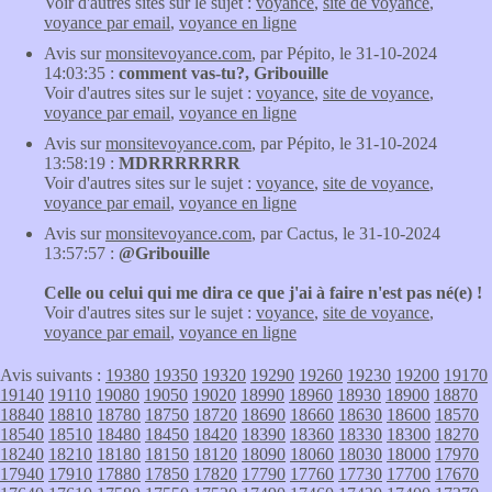
Voir d'autres sites sur le sujet :
voyance
,
site de voyance
,
voyance par email
,
voyance en ligne
Avis sur
monsitevoyance.com
, par Pépito, le 31-10-2024
14:03:35 :
comment vas-tu?, Gribouille
Voir d'autres sites sur le sujet :
voyance
,
site de voyance
,
voyance par email
,
voyance en ligne
Avis sur
monsitevoyance.com
, par Pépito, le 31-10-2024
13:58:19 :
MDRRRRRRR
Voir d'autres sites sur le sujet :
voyance
,
site de voyance
,
voyance par email
,
voyance en ligne
Avis sur
monsitevoyance.com
, par Cactus, le 31-10-2024
13:57:57 :
@Gribouille
Celle ou celui qui me dira ce que j'ai à faire n'est pas né(e) !
Voir d'autres sites sur le sujet :
voyance
,
site de voyance
,
voyance par email
,
voyance en ligne
Avis suivants :
19380
19350
19320
19290
19260
19230
19200
19170
19140
19110
19080
19050
19020
18990
18960
18930
18900
18870
18840
18810
18780
18750
18720
18690
18660
18630
18600
18570
18540
18510
18480
18450
18420
18390
18360
18330
18300
18270
18240
18210
18180
18150
18120
18090
18060
18030
18000
17970
17940
17910
17880
17850
17820
17790
17760
17730
17700
17670