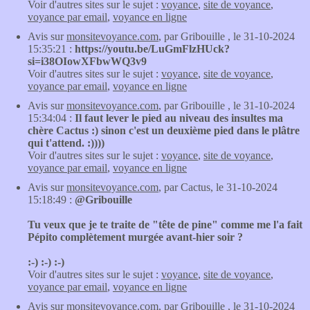
Voir d'autres sites sur le sujet :
voyance
,
site de voyance
,
voyance par email
,
voyance en ligne
Avis sur
monsitevoyance.com
, par Gribouille , le 31-10-2024
15:35:21 :
https://youtu.be/LuGmFlzHUck?
si=i38OIowXFbwWQ3v9
Voir d'autres sites sur le sujet :
voyance
,
site de voyance
,
voyance par email
,
voyance en ligne
Avis sur
monsitevoyance.com
, par Gribouille , le 31-10-2024
15:34:04 :
Il faut lever le pied au niveau des insultes ma
chère Cactus :) sinon c'est un deuxième pied dans le plâtre
qui t'attend. :))))
Voir d'autres sites sur le sujet :
voyance
,
site de voyance
,
voyance par email
,
voyance en ligne
Avis sur
monsitevoyance.com
, par Cactus, le 31-10-2024
15:18:49 :
@Gribouille
Tu veux que je te traite de "tête de pine" comme me l'a fait
Pépito complètement murgée avant-hier soir ?
:-) :-) :-)
Voir d'autres sites sur le sujet :
voyance
,
site de voyance
,
voyance par email
,
voyance en ligne
Avis sur
monsitevoyance.com
, par Gribouille , le 31-10-2024