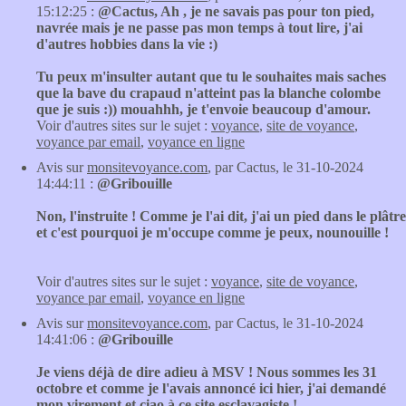
15:12:25 :
@Cactus, Ah , je ne savais pas pour ton pied,
navrée mais je ne passe pas mon temps à tout lire, j'ai
d'autres hobbies dans la vie :)
Tu peux m'insulter autant que tu le souhaites mais saches
que la bave du crapaud n'atteint pas la blanche colombe
que je suis :)) mouahhh, je t'envoie beaucoup d'amour.
Voir d'autres sites sur le sujet :
voyance
,
site de voyance
,
voyance par email
,
voyance en ligne
Avis sur
monsitevoyance.com
, par Cactus, le 31-10-2024
14:44:11 :
@Gribouille
Non, l'instruite ! Comme je l'ai dit, j'ai un pied dans le plâtre
et c'est pourquoi je m'occupe comme je peux, nounouille !
Voir d'autres sites sur le sujet :
voyance
,
site de voyance
,
voyance par email
,
voyance en ligne
Avis sur
monsitevoyance.com
, par Cactus, le 31-10-2024
14:41:06 :
@Gribouille
Je viens déjà de dire adieu à MSV ! Nous sommes les 31
octobre et comme je l'avais annoncé ici hier, j'ai demandé
mon virement et ciao à ce site esclavagiste !