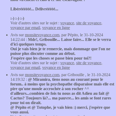
Libéréééééé... Délivrééééé...
:-) :-) :-)
Voir d'autres sites sur le sujet :
voyance
,
site de voyance
,
voyance par email
,
voyance en ligne
Avis sur
monsitevoyance.com
, par Pépito, le 31-10-2024
14:22:44 :
Mdr!, Gribouille... Laisse faire... Elle se le verra
d'ici quelques temps.
Oui je vais bien je te remercie, mais dommage que l'on ne
puisse plus discuter comme au début.
J'espère que les choses se passe bien pour toi?!
Voir d'autres sites sur le sujet :
voyance
,
site de voyance
,
voyance par email
,
voyance en ligne
Avis sur
monsitevoyance.com
, par Gribouille , le 31-10-2024
14:19:32 :
@ Miramira, tiens nous au courant pour le
forum.. à moins que la psychopathe disparaisse mais elle est
pire qu'une moule accrochée à son rocher ^^
d'ailleurs...combien de fois tu nous as dit Adieu au fait @
Cactus? Toujours là?... ma pauvre... les amis se font rares
pour toi on dirait.
@ Pépito et @ Totophe, je vais bien :) merci, j'espère que
vous aussi.