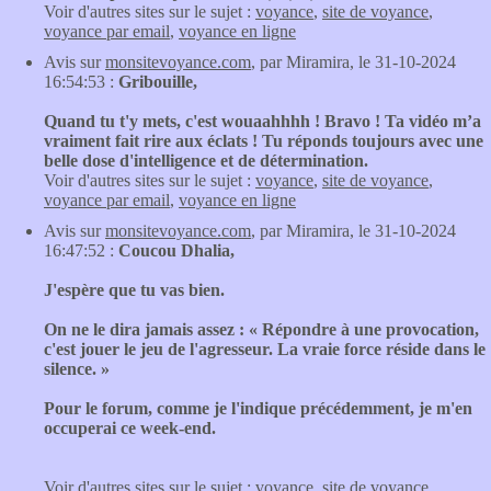
Voir d'autres sites sur le sujet :
voyance
,
site de voyance
,
voyance par email
,
voyance en ligne
Avis sur
monsitevoyance.com
, par Miramira, le 31-10-2024
16:54:53 :
Gribouille,
Quand tu t'y mets, c'est wouaahhhh ! Bravo ! Ta vidéo m’a
vraiment fait rire aux éclats ! Tu réponds toujours avec une
belle dose d'intelligence et de détermination.
Voir d'autres sites sur le sujet :
voyance
,
site de voyance
,
voyance par email
,
voyance en ligne
Avis sur
monsitevoyance.com
, par Miramira, le 31-10-2024
16:47:52 :
Coucou Dhalia,
J'espère que tu vas bien.
On ne le dira jamais assez : « Répondre à une provocation,
c'est jouer le jeu de l'agresseur. La vraie force réside dans le
silence. »
Pour le forum, comme je l'indique précédemment, je m'en
occuperai ce week-end.
Voir d'autres sites sur le sujet :
voyance
,
site de voyance
,