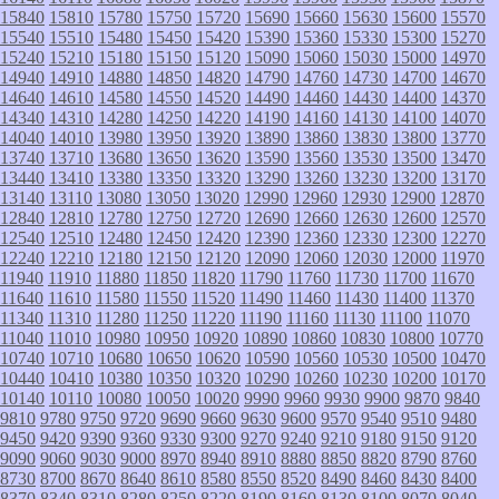
15840
15810
15780
15750
15720
15690
15660
15630
15600
15570
15540
15510
15480
15450
15420
15390
15360
15330
15300
15270
15240
15210
15180
15150
15120
15090
15060
15030
15000
14970
14940
14910
14880
14850
14820
14790
14760
14730
14700
14670
14640
14610
14580
14550
14520
14490
14460
14430
14400
14370
14340
14310
14280
14250
14220
14190
14160
14130
14100
14070
14040
14010
13980
13950
13920
13890
13860
13830
13800
13770
13740
13710
13680
13650
13620
13590
13560
13530
13500
13470
13440
13410
13380
13350
13320
13290
13260
13230
13200
13170
13140
13110
13080
13050
13020
12990
12960
12930
12900
12870
12840
12810
12780
12750
12720
12690
12660
12630
12600
12570
12540
12510
12480
12450
12420
12390
12360
12330
12300
12270
12240
12210
12180
12150
12120
12090
12060
12030
12000
11970
11940
11910
11880
11850
11820
11790
11760
11730
11700
11670
11640
11610
11580
11550
11520
11490
11460
11430
11400
11370
11340
11310
11280
11250
11220
11190
11160
11130
11100
11070
11040
11010
10980
10950
10920
10890
10860
10830
10800
10770
10740
10710
10680
10650
10620
10590
10560
10530
10500
10470
10440
10410
10380
10350
10320
10290
10260
10230
10200
10170
10140
10110
10080
10050
10020
9990
9960
9930
9900
9870
9840
9810
9780
9750
9720
9690
9660
9630
9600
9570
9540
9510
9480
9450
9420
9390
9360
9330
9300
9270
9240
9210
9180
9150
9120
9090
9060
9030
9000
8970
8940
8910
8880
8850
8820
8790
8760
8730
8700
8670
8640
8610
8580
8550
8520
8490
8460
8430
8400
8370
8340
8310
8280
8250
8220
8190
8160
8130
8100
8070
8040