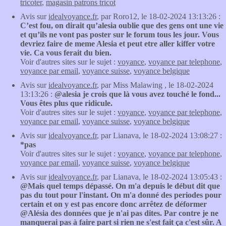
tricoter
,
magasin patrons tricot
Avis sur
idealvoyance.fr
, par Roro12, le 18-02-2024 13:13:26 :
C’est fou, on dirait qu’alesia oublie que des gens ont une vie
et qu’ils ne vont pas poster sur le forum tous les jour. Vous
devriez faire de meme Alesia et peut etre aller kiffer votre
vie. Ca vous ferait du bien.
Voir d'autres sites sur le sujet :
voyance
,
voyance par telephone
,
voyance par email
,
voyance suisse
,
voyance belgique
Avis sur
idealvoyance.fr
, par Miss Malawing , le 18-02-2024
13:13:26 :
@alesia je crois que là vous avez touché le fond...
Vous êtes plus que ridicule.
Voir d'autres sites sur le sujet :
voyance
,
voyance par telephone
,
voyance par email
,
voyance suisse
,
voyance belgique
Avis sur
idealvoyance.fr
, par Lianava, le 18-02-2024 13:08:27 :
*pas
Voir d'autres sites sur le sujet :
voyance
,
voyance par telephone
,
voyance par email
,
voyance suisse
,
voyance belgique
Avis sur
idealvoyance.fr
, par Lianava, le 18-02-2024 13:05:43 :
@Mais quel temps dépassé. On m'a depuis le début dit que
pas du tout pour l'instant. On m'a donné des periodes pour
certain et on y est pas encore donc arrêtez de déformer
@Alésia des données que je n'ai pas dites. Par contre je ne
manquerai pas à faire part si rien ne s'est fait ça c'est sûr. A