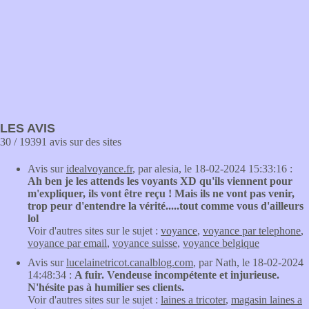
LES AVIS
30 / 19391 avis sur des sites
Avis sur
idealvoyance.fr
, par alesia, le 18-02-2024 15:33:16 :
Ah ben je les attends les voyants XD qu'ils viennent pour
m'expliquer, ils vont être reçu ! Mais ils ne vont pas venir,
trop peur d'entendre la vérité.....tout comme vous d'ailleurs
lol
Voir d'autres sites sur le sujet :
voyance
,
voyance par telephone
,
voyance par email
,
voyance suisse
,
voyance belgique
Avis sur
lucelainetricot.canalblog.com
, par Nath, le 18-02-2024
14:48:34 :
A fuir. Vendeuse incompétente et injurieuse.
N'hésite pas à humilier ses clients.
Voir d'autres sites sur le sujet :
laines a tricoter
,
magasin laines a