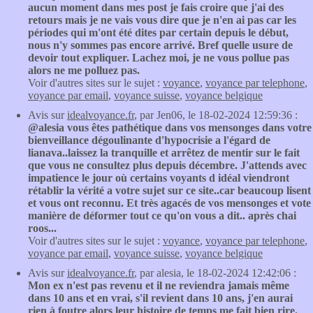
aucun moment dans mes post je fais croire que j'ai des
retours mais je ne vais vous dire que je n'en ai pas car les
périodes qui m'ont été dites par certain depuis le début,
nous n'y sommes pas encore arrivé. Bref quelle usure de
devoir tout expliquer. Lachez moi, je ne vous pollue pas
alors ne me polluez pas.
Voir d'autres sites sur le sujet :
voyance
,
voyance par telephone
,
voyance par email
,
voyance suisse
,
voyance belgique
Avis sur
idealvoyance.fr
, par Jen06, le 18-02-2024 12:59:36 :
@alesia vous êtes pathétique dans vos mensonges dans votre
bienveillance dégoulinante d'hypocrisie a l'égard de
lianava..laissez la tranquille et arrêtez de mentir sur le fait
que vous ne consultez plus depuis décembre. J'attends avec
impatience le jour où certains voyants d idéal viendront
rétablir la vérité a votre sujet sur ce site..car beaucoup lisent
et vous ont reconnu. Et très agacés de vos mensonges et vote
manière de déformer tout ce qu'on vous a dit.. après chai
roos...
Voir d'autres sites sur le sujet :
voyance
,
voyance par telephone
,
voyance par email
,
voyance suisse
,
voyance belgique
Avis sur
idealvoyance.fr
, par alesia, le 18-02-2024 12:42:06 :
Mon ex n'est pas revenu et il ne reviendra jamais même
dans 10 ans et en vrai, s'il revient dans 10 ans, j'en aurai
rien à foutre alors leur histoire de temps me fait bien rire.