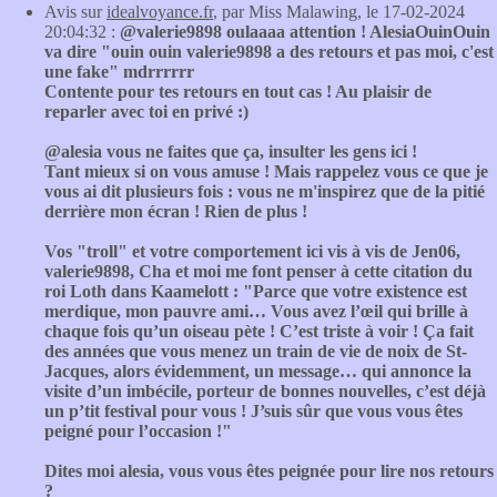
Avis sur
idealvoyance.fr
, par Miss Malawing, le 17-02-2024
20:04:32 :
@valerie9898 oulaaaa attention ! AlesiaOuinOuin
va dire "ouin ouin valerie9898 a des retours et pas moi, c'est
une fake" mdrrrrrr
Contente pour tes retours en tout cas ! Au plaisir de
reparler avec toi en privé :)
@alesia vous ne faites que ça, insulter les gens ici !
Tant mieux si on vous amuse ! Mais rappelez vous ce que je
vous ai dit plusieurs fois : vous ne m'inspirez que de la pitié
derrière mon écran ! Rien de plus !
Vos "troll" et votre comportement ici vis à vis de Jen06,
valerie9898, Cha et moi me font penser à cette citation du
roi Loth dans Kaamelott : "Parce que votre existence est
merdique, mon pauvre ami… Vous avez l’œil qui brille à
chaque fois qu’un oiseau pète ! C’est triste à voir ! Ça fait
des années que vous menez un train de vie de noix de St-
Jacques, alors évidemment, un message… qui annonce la
visite d’un imbécile, porteur de bonnes nouvelles, c’est déjà
un p’tit festival pour vous ! J’suis sûr que vous vous êtes
peigné pour l’occasion !"
Dites moi alesia, vous vous êtes peignée pour lire nos retours
?