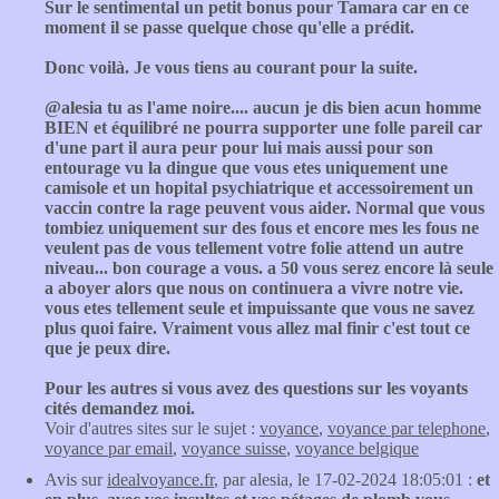
Sur le sentimental un petit bonus pour Tamara car en ce
moment il se passe quelque chose qu'elle a prédit.
Donc voilà. Je vous tiens au courant pour la suite.
@alesia tu as l'ame noire.... aucun je dis bien acun homme
BIEN et équilibré ne pourra supporter une folle pareil car
d'une part il aura peur pour lui mais aussi pour son
entourage vu la dingue que vous etes uniquement une
camisole et un hopital psychiatrique et accessoirement un
vaccin contre la rage peuvent vous aider. Normal que vous
tombiez uniquement sur des fous et encore mes les fous ne
veulent pas de vous tellement votre folie attend un autre
niveau... bon courage a vous. a 50 vous serez encore là seule
a aboyer alors que nous on continuera a vivre notre vie.
vous etes tellement seule et impuissante que vous ne savez
plus quoi faire. Vraiment vous allez mal finir c'est tout ce
que je peux dire.
Pour les autres si vous avez des questions sur les voyants
cités demandez moi.
Voir d'autres sites sur le sujet :
voyance
,
voyance par telephone
,
voyance par email
,
voyance suisse
,
voyance belgique
Avis sur
idealvoyance.fr
, par alesia, le 17-02-2024 18:05:01 :
et