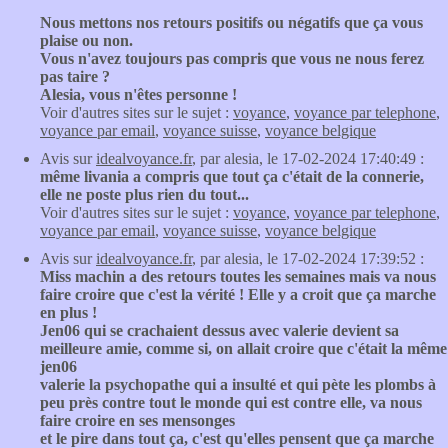
Nous mettons nos retours positifs ou négatifs que ça vous
plaise ou non.
Vous n'avez toujours pas compris que vous ne nous ferez
pas taire ?
Alesia, vous n'êtes personne !
Voir d'autres sites sur le sujet :
voyance
,
voyance par telephone
,
voyance par email
,
voyance suisse
,
voyance belgique
Avis sur
idealvoyance.fr
, par alesia, le 17-02-2024 17:40:49 :
même livania a compris que tout ça c'était de la connerie,
elle ne poste plus rien du tout...
Voir d'autres sites sur le sujet :
voyance
,
voyance par telephone
,
voyance par email
,
voyance suisse
,
voyance belgique
Avis sur
idealvoyance.fr
, par alesia, le 17-02-2024 17:39:52 :
Miss machin a des retours toutes les semaines mais va nous
faire croire que c'est la vérité ! Elle y a croit que ça marche
en plus !
Jen06 qui se crachaient dessus avec valerie devient sa
meilleure amie, comme si, on allait croire que c'était la même
jen06
valerie la psychopathe qui a insulté et qui pète les plombs à
peu près contre tout le monde qui est contre elle, va nous
faire croire en ses mensonges
et le pire dans tout ça, c'est qu'elles pensent que ça marche