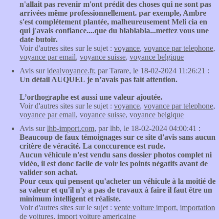
n'allait pas revenir m'ont prédit des choses qui ne sont pas
arrivées même professionnellement. par exemple, Ambre
s'est complétement plantée, malheureusement Meli cia en
qui j'avais confiance....que du blablabla...mettez vous une
date butoir.
Voir d'autres sites sur le sujet :
voyance
,
voyance par telephone
,
voyance par email
,
voyance suisse
,
voyance belgique
Avis sur
idealvoyance.fr
, par Tarare, le 18-02-2024 11:26:21 :
Un détail AUQUEL je n’avais pas fait attention.
L’orthographe est aussi une valeur ajoutée.
Voir d'autres sites sur le sujet :
voyance
,
voyance par telephone
,
voyance par email
,
voyance suisse
,
voyance belgique
Avis sur
lhb-import.com
, par lhb, le 18-02-2024 04:00:41 :
Beaucoup de faux témoignages sur ce site d'avis sans aucun
critère de véracité. La conccurence est rude.
Aucun véhicule n'est vendu sans dossier photos complet ni
vidéo, il est donc facile de voir les points négatifs avant de
valider son achat.
Pour ceux qui pensent qu'acheter un véhicule à la moitié de
sa valeur et qu'il n'y a pas de travaux à faire il faut être un
minimum intelligent et réaliste.
Voir d'autres sites sur le sujet :
vente voiture import
,
importation
de voitures
,
import voiture americaine