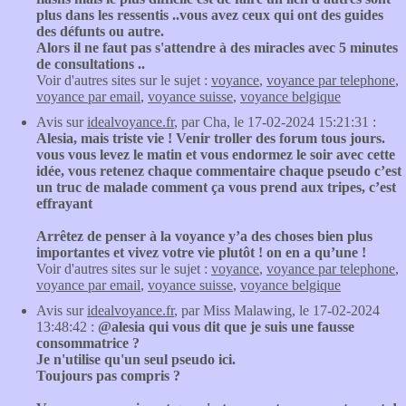
plus dans les ressentis ..vous avez ceux qui ont des guides
des défunts ou autre.
Alors il ne faut pas s'attendre à des miracles avec 5 minutes
de consultations ..
Voir d'autres sites sur le sujet :
voyance
,
voyance par telephone
,
voyance par email
,
voyance suisse
,
voyance belgique
Avis sur
idealvoyance.fr
, par Cha, le 17-02-2024 15:21:31 :
Alesia, mais triste vie ! Venir troller des forum tous jours.
vous vous levez le matin et vous endormez le soir avec cette
idée, vous retenez chaque commentaire chaque pseudo c’est
un truc de malade comment ça vous prend aux tripes, c’est
effrayant
Arrêtez de penser à la voyance y’a des choses bien plus
importantes et vivez votre vie plutôt ! on en a qu’une !
Voir d'autres sites sur le sujet :
voyance
,
voyance par telephone
,
voyance par email
,
voyance suisse
,
voyance belgique
Avis sur
idealvoyance.fr
, par Miss Malawing, le 17-02-2024
13:48:42 :
@alesia qui vous dit que je suis une fausse
consommatrice ?
Je n'utilise qu'un seul pseudo ici.
Toujours pas compris ?