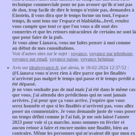
technique commerciale pour ne pas avouer qu'ils n'ont pas
de don, trop facile de dire le temps n'existe pas, demandez à
Einstein, il vous dira que le temps forme un tout, l'espace
temps, ils sont tous sur l'espace et blablabla...bref, rendez
vous compte que tout ce que l'on vous a dit sont des
conneries et que les retours miraculeux de certains ne sont là
que pour faire de la pub.
Je vous aime Lianava, vous me faites penser à moi comme
au début de mes consultations.
Voir d'autres sites sur le sujet :
voyance
,
voyance par telephone
,
voyance par email
,
voyance suisse
,
voyance belgique
Avis sur
idealvoyance.fr
, par alesia, le 18-02-2024 12:37:52 :
@Lianava vous n'avez rien à dire parce que les finalités
n'arrivent pas malgré le temps qui passe et le temps prédit a
été dépassé.
je ne vous souhaite pas de mal mais j'ai été dans le même cas
que vous, j'ai attendu des prédictions qui ne sont jamais
arrivées. j'ai peur que ça vous arrive. j'espère que vous
serez honnête et que si les finalités n'arrivent pas, vous allez
poser un commentaire. Je vous demande juste de vous poser
un temps défini comme je l'ai fait, je me suis laissé l'année
2023 pour voir si ça marche. nous sommes en février et
aucun retour à faire et encore moins une finalité, bien au
contraire. Même les personnes qui m'avaient dit que mon ex