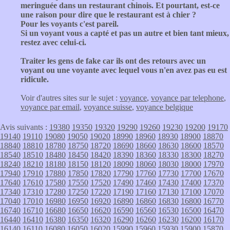
meringuée dans un restaurant chinois. Et pourtant, est-ce
une raison pour dire que le restaurant est à chier ?
Pour les voyants c'est pareil.
Si un voyant vous a capté et pas un autre et bien tant mieux,
restez avec celui-ci.
Traiter les gens de fake car ils ont des retours avec un
voyant ou une voyante avec lequel vous n'en avez pas eu est
ridicule.
Voir d'autres sites sur le sujet :
voyance
,
voyance par telephone
,
voyance par email
,
voyance suisse
,
voyance belgique
Avis suivants :
19380
19350
19320
19290
19260
19230
19200
19170
19140
19110
19080
19050
19020
18990
18960
18930
18900
18870
18840
18810
18780
18750
18720
18690
18660
18630
18600
18570
18540
18510
18480
18450
18420
18390
18360
18330
18300
18270
18240
18210
18180
18150
18120
18090
18060
18030
18000
17970
17940
17910
17880
17850
17820
17790
17760
17730
17700
17670
17640
17610
17580
17550
17520
17490
17460
17430
17400
17370
17340
17310
17280
17250
17220
17190
17160
17130
17100
17070
17040
17010
16980
16950
16920
16890
16860
16830
16800
16770
16740
16710
16680
16650
16620
16590
16560
16530
16500
16470
16440
16410
16380
16350
16320
16290
16260
16230
16200
16170
16140
16110
16080
16050
16020
15990
15960
15930
15900
15870