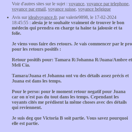
Voir d'autres sites sur le sujet :
voyance
,
voyance par telephone
,
voyance par email
,
voyance suisse
,
voyance belgique
Avis sur
idealvoyance.fr
, par valerie9898, le 17-02-2024
18:45:55 :
alesia je te souhaite vraiment de trouver le bon
médecin qui prendra en charge ta haine ta jalousie et ta
folie.
Je viens vous faire des retours. Je vais commencer par le pro
pour les retours positifs :
Retour positifs pour: Tamara R/Johanna R/Juana/Ambre et
Meli Cia.
Tamara/Juana et Johanna ont vu des détails assez précis et
Juana est dans les temps.
Pour le perso: pour le moment retour negatif pour Juana
car on n'est pas du tout dans les temps. Cependant les
voyants cités me prédisent la même choses avec des détails
qui reviennent.
Je suis deg que Victoria B soit partie. Vous savez pourquoi
elle est partie.