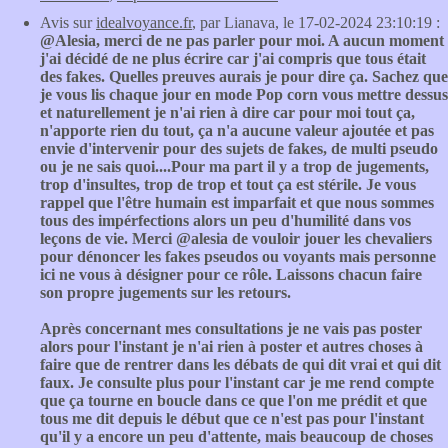
Avis sur
idealvoyance.fr
, par Lianava, le 17-02-2024 23:10:19 :
@Alesia, merci de ne pas parler pour moi. A aucun moment
j'ai décidé de ne plus écrire car j'ai compris que tous était
des fakes. Quelles preuves aurais je pour dire ça. Sachez que
je vous lis chaque jour en mode Pop corn vous mettre dessus
et naturellement je n'ai rien à dire car pour moi tout ça,
n'apporte rien du tout, ça n'a aucune valeur ajoutée et pas
envie d'intervenir pour des sujets de fakes, de multi pseudo
ou je ne sais quoi....Pour ma part il y a trop de jugements,
trop d'insultes, trop de trop et tout ça est stérile. Je vous
rappel que l'être humain est imparfait et que nous sommes
tous des impérfections alors un peu d'humilité dans vos
leçons de vie. Merci @alesia de vouloir jouer les chevaliers
pour dénoncer les fakes pseudos ou voyants mais personne
ici ne vous à désigner pour ce rôle. Laissons chacun faire
son propre jugements sur les retours.
Après concernant mes consultations je ne vais pas poster
alors pour l'instant je n'ai rien à poster et autres choses à
faire que de rentrer dans les débats de qui dit vrai et qui dit
faux. Je consulte plus pour l'instant car je me rend compte
que ça tourne en boucle dans ce que l'on me prédit et que
tous me dit depuis le début que ce n'est pas pour l'instant
qu'il y a encore un peu d'attente, mais beaucoup de choses