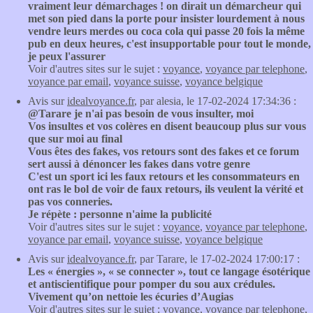
vraiment leur démarchages ! on dirait un démarcheur qui
met son pied dans la porte pour insister lourdement à nous
vendre leurs merdes ou coca cola qui passe 20 fois la même
pub en deux heures, c'est insupportable pour tout le monde,
je peux l'assurer
Voir d'autres sites sur le sujet :
voyance
,
voyance par telephone
,
voyance par email
,
voyance suisse
,
voyance belgique
Avis sur
idealvoyance.fr
, par alesia, le 17-02-2024 17:34:36 :
@Tarare je n'ai pas besoin de vous insulter, moi
Vos insultes et vos colères en disent beaucoup plus sur vous
que sur moi au final
Vous êtes des fakes, vos retours sont des fakes et ce forum
sert aussi à dénoncer les fakes dans votre genre
C'est un sport ici les faux retours et les consommateurs en
ont ras le bol de voir de faux retours, ils veulent la vérité et
pas vos conneries.
Je répète : personne n'aime la publicité
Voir d'autres sites sur le sujet :
voyance
,
voyance par telephone
,
voyance par email
,
voyance suisse
,
voyance belgique
Avis sur
idealvoyance.fr
, par Tarare, le 17-02-2024 17:00:17 :
Les « énergies », « se connecter », tout ce langage ésotérique
et antiscientifique pour pomper du sou aux crédules.
Vivement qu’on nettoie les écuries d’Augias
Voir d'autres sites sur le sujet :
voyance
,
voyance par telephone
,