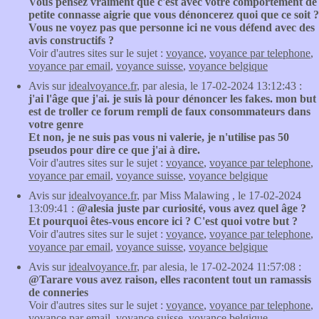
Vous pensez vraiment que c'est avec votre comportement de
petite connasse aigrie que vous dénoncerez quoi que ce soit ?
Vous ne voyez pas que personne ici ne vous défend avec des
avis constructifs ?
Voir d'autres sites sur le sujet :
voyance
,
voyance par telephone
,
voyance par email
,
voyance suisse
,
voyance belgique
Avis sur
idealvoyance.fr
, par alesia, le 17-02-2024 13:12:43 :
j'ai l'âge que j'ai. je suis là pour dénoncer les fakes. mon but
est de troller ce forum rempli de faux consommateurs dans
votre genre
Et non, je ne suis pas vous ni valerie, je n'utilise pas 50
pseudos pour dire ce que j'ai à dire.
Voir d'autres sites sur le sujet :
voyance
,
voyance par telephone
,
voyance par email
,
voyance suisse
,
voyance belgique
Avis sur
idealvoyance.fr
, par Miss Malawing , le 17-02-2024
13:09:41 :
@alesia juste par curiosité, vous avez quel âge ?
Et pourquoi êtes-vous encore ici ? C'est quoi votre but ?
Voir d'autres sites sur le sujet :
voyance
,
voyance par telephone
,
voyance par email
,
voyance suisse
,
voyance belgique
Avis sur
idealvoyance.fr
, par alesia, le 17-02-2024 11:57:08 :
@Tarare vous avez raison, elles racontent tout un ramassis
de conneries
Voir d'autres sites sur le sujet :
voyance
,
voyance par telephone
,
voyance par email
,
voyance suisse
,
voyance belgique