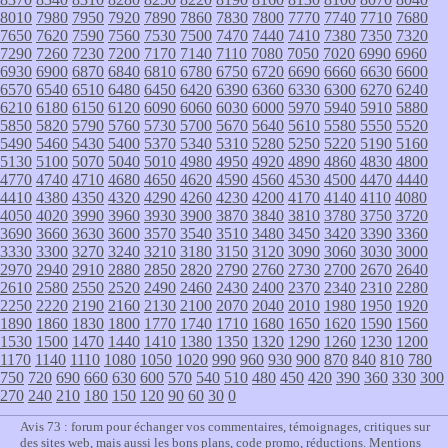
8010
7980
7950
7920
7890
7860
7830
7800
7770
7740
7710
7680
7650
7620
7590
7560
7530
7500
7470
7440
7410
7380
7350
7320
7290
7260
7230
7200
7170
7140
7110
7080
7050
7020
6990
6960
6930
6900
6870
6840
6810
6780
6750
6720
6690
6660
6630
6600
6570
6540
6510
6480
6450
6420
6390
6360
6330
6300
6270
6240
6210
6180
6150
6120
6090
6060
6030
6000
5970
5940
5910
5880
5850
5820
5790
5760
5730
5700
5670
5640
5610
5580
5550
5520
5490
5460
5430
5400
5370
5340
5310
5280
5250
5220
5190
5160
5130
5100
5070
5040
5010
4980
4950
4920
4890
4860
4830
4800
4770
4740
4710
4680
4650
4620
4590
4560
4530
4500
4470
4440
4410
4380
4350
4320
4290
4260
4230
4200
4170
4140
4110
4080
4050
4020
3990
3960
3930
3900
3870
3840
3810
3780
3750
3720
3690
3660
3630
3600
3570
3540
3510
3480
3450
3420
3390
3360
3330
3300
3270
3240
3210
3180
3150
3120
3090
3060
3030
3000
2970
2940
2910
2880
2850
2820
2790
2760
2730
2700
2670
2640
2610
2580
2550
2520
2490
2460
2430
2400
2370
2340
2310
2280
2250
2220
2190
2160
2130
2100
2070
2040
2010
1980
1950
1920
1890
1860
1830
1800
1770
1740
1710
1680
1650
1620
1590
1560
1530
1500
1470
1440
1410
1380
1350
1320
1290
1260
1230
1200
1170
1140
1110
1080
1050
1020
990
960
930
900
870
840
810
780
750
720
690
660
630
600
570
540
510
480
450
420
390
360
330
300
270
240
210
180
150
120
90
60
30
0
Avis 73 : forum pour échanger vos commentaires, témoignages, critiques sur
des sites web, mais aussi les bons plans, code promo, réductions.
Mentions