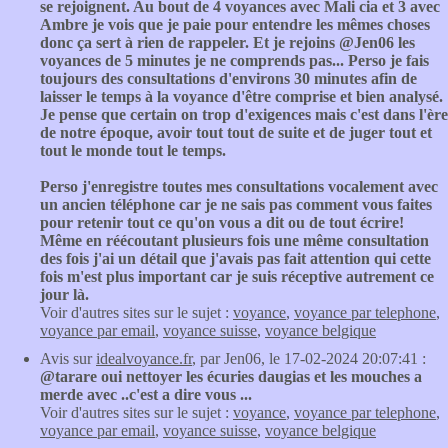
se rejoignent. Au bout de 4 voyances avec Mali cia et 3 avec
Ambre je vois que je paie pour entendre les mêmes choses
donc ça sert à rien de rappeler. Et je rejoins @Jen06 les
voyances de 5 minutes je ne comprends pas... Perso je fais
toujours des consultations d'environs 30 minutes afin de
laisser le temps à la voyance d'être comprise et bien analysé.
Je pense que certain on trop d'exigences mais c'est dans l'ère
de notre époque, avoir tout tout de suite et de juger tout et
tout le monde tout le temps.
Perso j'enregistre toutes mes consultations vocalement avec
un ancien téléphone car je ne sais pas comment vous faites
pour retenir tout ce qu'on vous a dit ou de tout écrire!
Même en réécoutant plusieurs fois une même consultation
des fois j'ai un détail que j'avais pas fait attention qui cette
fois m'est plus important car je suis réceptive autrement ce
jour là.
Voir d'autres sites sur le sujet :
voyance
,
voyance par telephone
,
voyance par email
,
voyance suisse
,
voyance belgique
Avis sur
idealvoyance.fr
, par Jen06, le 17-02-2024 20:07:41 :
@tarare oui nettoyer les écuries daugias et les mouches a
merde avec ..c'est a dire vous ...
Voir d'autres sites sur le sujet :
voyance
,
voyance par telephone
,
voyance par email
,
voyance suisse
,
voyance belgique