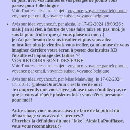
en plus, avec vos insultes et vos pétages de plomb vous
passez pour folle dingue
Voir d'autres sites sur le sujet :
voyance
,
voyance par telephone
,
voyance par email
,
voyance suisse
,
voyance belgique
Avis sur
idealvoyance.fr
, par alesia, le 17-02-2024 18:03:26 :
mais j'en ai rien à foutre de vous faire taire ou pas, moi, je
suis là pour troller que ça vous plaise ou non ;-)
je n'ai pas besoin de vous insulter et plus vous allez
m'insulter plus je viendrais vous troller, ça m'amuse de vous
imaginer derrière votre écran à pester des insultes XD
l'insulte est l'apanage des faibles ^^
VOS RETOURS SONT DES FAKE
Voir d'autres sites sur le sujet :
voyance
,
voyance par telephone
,
voyance par email
,
voyance suisse
,
voyance belgique
Avis sur
idealvoyance.fr
, par Miss Malawing, le 17-02-2024
17:51:03 :
@alesiaOuinOuin c'est la vérité oui !
Je comprends que vous soyez jalouse mais n'oubliez pas ce
que je vous ai répété plusieurs fois : vous n'êtes personne
pour moi !
Autre chose, vous nous accusez de faire de la pub et du
démarchage vous avez des preuves ?
Cherchez la définition du mot "fake" AlesiaLaPouffiasse,
vous vous reconnaitrez ;)