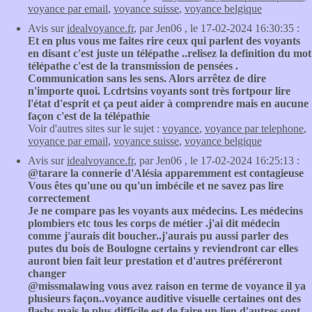
voyance par email
,
voyance suisse
,
voyance belgique
Avis sur
idealvoyance.fr
, par Jen06 , le 17-02-2024 16:30:35 :
Et en plus vous me faites rire ceux qui parlent des voyants
en disant c'est juste un télépathe ..relisez la definition du mot
télépathe c'est de la transmission de pensées .
Communication sans les sens. Alors arrêtez de dire
n'importe quoi. Lcdrtsins voyants sont très fortpour lire
l'état d'esprit et ça peut aider à comprendre mais en aucune
façon c'est de la télépathie
Voir d'autres sites sur le sujet :
voyance
,
voyance par telephone
,
voyance par email
,
voyance suisse
,
voyance belgique
Avis sur
idealvoyance.fr
, par Jen06 , le 17-02-2024 16:25:13 :
@tarare la connerie d'Alésia apparemment est contagieuse
Vous êtes qu'une ou qu'un imbécile et ne savez pas lire
correctement
Je ne compare pas les voyants aux médecins. Les médecins
plombiers etc tous les corps de métier .j'ai dit médecin
comme j'aurais dit boucher..j'aurais pu aussi parler des
putes du bois de Boulogne certains y reviendront car elles
auront bien fait leur prestation et d'autres préféreront
changer
@missmalawing vous avez raison en terme de voyance il ya
plusieurs façon..voyance auditive visuelle certaines ont des
flashs mais le plus difficile est de faire un lien d'autres sont