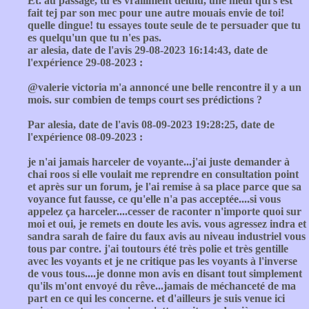
Et. au passage, tu es vraiiiment delulu, une meuf qui s'est
fait tej par son mec pour une autre mouais envie de toi!
quelle dingue! tu essayes toute seule de te persuader que tu
es quelqu'un que tu n'es pas.
ar alesia, date de l'avis 29-08-2023 16:14:43, date de
l'expérience 29-08-2023 :
@valerie victoria m'a annoncé une belle rencontre il y a un
mois. sur combien de temps court ses prédictions ?
Par alesia, date de l'avis 08-09-2023 19:28:25, date de
l'expérience 08-09-2023 :
je n'ai jamais harceler de voyante...j'ai juste demander à
chai roos si elle voulait me reprendre en consultation point
et après sur un forum, je l'ai remise à sa place parce que sa
voyance fut fausse, ce qu'elle n'a pas acceptée....si vous
appelez ça harceler....cesser de raconter n'importe quoi sur
moi et oui, je remets en doute les avis. vous agressez indra et
sandra sarah de faire du faux avis au niveau industriel vous
tous par contre. j'ai toutours été très polie et très gentille
avec les voyants et je ne critique pas les voyants à l'inverse
de vous tous....je donne mon avis en disant tout simplement
qu'ils m'ont envoyé du rêve...jamais de méchanceté de ma
part en ce qui les concerne. et d'ailleurs je suis venue ici