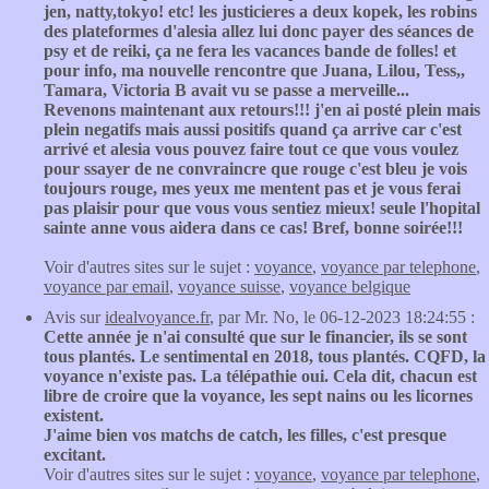
jen, natty,tokyo! etc! les justicieres a deux kopek, les robins
des plateformes d'alesia allez lui donc payer des séances de
psy et de reiki, ça ne fera les vacances bande de folles! et
pour info, ma nouvelle rencontre que Juana, Lilou, Tess,,
Tamara, Victoria B avait vu se passe a merveille...
Revenons maintenant aux retours!!! j'en ai posté plein mais
plein negatifs mais aussi positifs quand ça arrive car c'est
arrivé et alesia vous pouvez faire tout ce que vous voulez
pour ssayer de ne convraincre que rouge c'est bleu je vois
toujours rouge, mes yeux me mentent pas et je vous ferai
pas plaisir pour que vous vous sentiez mieux! seule l'hopital
sainte anne vous aidera dans ce cas! Bref, bonne soirée!!!
Voir d'autres sites sur le sujet :
voyance
,
voyance par telephone
,
voyance par email
,
voyance suisse
,
voyance belgique
Avis sur
idealvoyance.fr
, par Mr. No, le 06-12-2023 18:24:55 :
Cette année je n'ai consulté que sur le financier, ils se sont
tous plantés. Le sentimental en 2018, tous plantés. CQFD, la
voyance n'existe pas. La télépathie oui. Cela dit, chacun est
libre de croire que la voyance, les sept nains ou les licornes
existent.
J'aime bien vos matchs de catch, les filles, c'est presque
excitant.
Voir d'autres sites sur le sujet :
voyance
,
voyance par telephone
,