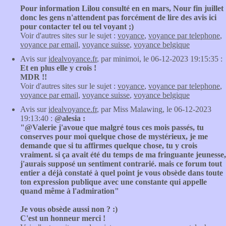
Pour information Lilou consulté en en mars, Nour fin juillet
donc les gens n'attendent pas forcément de lire des avis ici
pour contacter tel ou tel voyant ;)
Voir d'autres sites sur le sujet :
voyance
,
voyance par telephone
,
voyance par email
,
voyance suisse
,
voyance belgique
Avis sur
idealvoyance.fr
, par minimoi, le 06-12-2023 19:15:35 :
Et en plus elle y crois !
MDR !!
Voir d'autres sites sur le sujet :
voyance
,
voyance par telephone
,
voyance par email
,
voyance suisse
,
voyance belgique
Avis sur
idealvoyance.fr
, par Miss Malawing, le 06-12-2023
19:13:40 :
@alesia :
"@Valerie j'avoue que malgré tous ces mois passés, tu
conserves pour moi quelque chose de mystérieux, je me
demande que si tu affirmes quelque chose, tu y crois
vraiment. si ça avait été du temps de ma fringuante jeunesse,
j'aurais supposé un sentiment contrarié. mais ce forum tout
entier a déjà constaté à quel point je vous obsède dans toute
ton expression publique avec une constante qui appelle
quand même à l'admiration"
Je vous obsède aussi non ? :)
C'est un honneur merci !