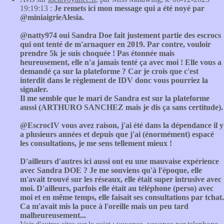
19:19:13 :
Je remets ici mon message qui a été noyé par
@miniaigrieAlesia.
@natty974 oui Sandra Doe fait justement partie des escrocs
qui ont tenté de m'arnaquer en 2019. Par contre, vouloir
prendre 5k je suis choquée ! Pas étonnée mais
heureusement, elle n'a jamais tenté ça avec moi ! Elle vous a
demandé ça sur la plateforme ? Car je crois que c'est
interdit dans le règlement de IDV donc vous pourriez la
signaler.
Il me semble que le mari de Sandra est sur la plateforme
aussi (ARTHURO SANCHEZ mais je dis ça sans certitude).
@EscrocIV vous avez raison, j'ai été dans la dépendance il y
a plusieurs années et depuis que j'ai (énormément) espacé
les consultations, je me sens tellement mieux !
D'ailleurs d'autres ici aussi ont eu une mauvaise expérience
avec Sandra DOE ? Je me souviens qu'à l'époque, elle
m'avait trouvé sur les réseaux, elle était super intrusive avec
moi. D'ailleurs, parfois elle était au téléphone (perso) avec
moi et en même temps, elle faisait ses consultations par tchat.
Ca m'avait mis la puce à l'oreille mais un peu tard
malheureusement...