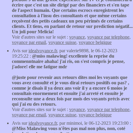
écrire que c'est un site dirigé par des financiers et s'en tape
de l'aspect humain. Que certains escrocs enregistrent les
consultation à l'insu des consultants et que même certains
reçoivent des petits cadeaux un peu périmés de certains
clients. Et tiens, en parlant de retour sur prediction négatif...
Un joli pour Melicia!
Voir d'autres sites sur le sujet :
voyance
,
voyance par telephone
,
voyance par email
,
voyance suisse
,
voyance belgique
Avis sur
idealvoyance.fr
, par valerie9898, le 06-12-2023
19:25:22 :
@miss malawing! excellente la reprise du
commenntnaire ahaha! j'ai ris, on s'est compris je pense,
j'adore! elle me fatigue mdr
@juste pour revenir aux retours dites moi les voyants que
vous avez consulté et je vous dirai retours positifs ou pas? ,
comme je disais il ya deux ans voir il y a encore 6 moios je
consultais enormement et ensuite j'ai arreté et ensuite je
reconsulte une a deux fois par mois des voyants précis avec
qui j'ai eu des retours.
Voir d'autres sites sur le sujet :
voyance
,
voyance par telephone
,
voyance par email
,
voyance suisse
,
voyance belgique
Avis sur
idealvoyance.fr
, par minimoi, le 06-12-2023 19:23:00 :
@Miss Malawing vous n'êtes pas mal non plus, non, coté