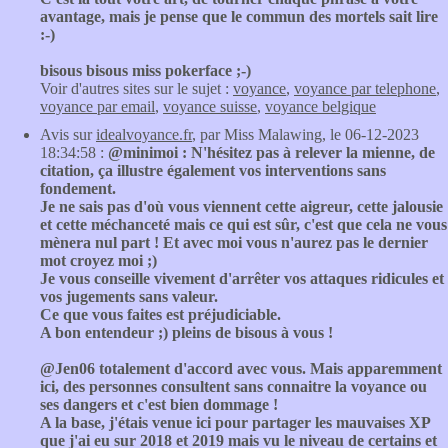
avantage, mais je pense que le commun des mortels sait lire
:-)
bisous bisous miss pokerface ;-)
Voir d'autres sites sur le sujet :
voyance
,
voyance par telephone
,
voyance par email
,
voyance suisse
,
voyance belgique
Avis sur
idealvoyance.fr
, par Miss Malawing, le 06-12-2023
18:34:58 :
@minimoi : N'hésitez pas à relever la mienne, de
citation, ça illustre également vos interventions sans
fondement.
Je ne sais pas d'où vous viennent cette aigreur, cette jalousie
et cette méchanceté mais ce qui est sûr, c'est que cela ne vous
mènera nul part ! Et avec moi vous n'aurez pas le dernier
mot croyez moi ;)
Je vous conseille vivement d'arrêter vos attaques ridicules et
vos jugements sans valeur.
Ce que vous faites est préjudiciable.
A bon entendeur ;) pleins de bisous à vous !
@Jen06 totalement d'accord avec vous. Mais apparemment
ici, des personnes consultent sans connaitre la voyance ou
ses dangers et c'est bien dommage !
A la base, j'étais venue ici pour partager les mauvaises XP
que j'ai eu sur 2018 et 2019 mais vu le niveau de certains et