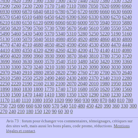
7650
7620
7590
7560
7530
7500
7470
7440
7410
7380
7350
7320
7290
7260
7230
7200
7170
7140
7110
7080
7050
7020
6990
6960
6930
6900
6870
6840
6810
6780
6750
6720
6690
6660
6630
6600
6570
6540
6510
6480
6450
6420
6390
6360
6330
6300
6270
6240
6210
6180
6150
6120
6090
6060
6030
6000
5970
5940
5910
5880
5850
5820
5790
5760
5730
5700
5670
5640
5610
5580
5550
5520
5490
5460
5430
5400
5370
5340
5310
5280
5250
5220
5190
5160
5130
5100
5070
5040
5010
4980
4950
4920
4890
4860
4830
4800
4770
4740
4710
4680
4650
4620
4590
4560
4530
4500
4470
4440
4410
4380
4350
4320
4290
4260
4230
4200
4170
4140
4110
4080
4050
4020
3990
3960
3930
3900
3870
3840
3810
3780
3750
3720
3690
3660
3630
3600
3570
3540
3510
3480
3450
3420
3390
3360
3330
3300
3270
3240
3210
3180
3150
3120
3090
3060
3030
3000
2970
2940
2910
2880
2850
2820
2790
2760
2730
2700
2670
2640
2610
2580
2550
2520
2490
2460
2430
2400
2370
2340
2310
2280
2250
2220
2190
2160
2130
2100
2070
2040
2010
1980
1950
1920
1890
1860
1830
1800
1770
1740
1710
1680
1650
1620
1590
1560
1530
1500
1470
1440
1410
1380
1350
1320
1290
1260
1230
1200
1170
1140
1110
1080
1050
1020
990
960
930
900
870
840
810
780
750
720
690
660
630
600
570
540
510
480
450
420
390
360
330
300
270
240
210
180
150
120
90
60
30
0
Avis 73 : forum pour échanger vos commentaires, témoignages, critiques sur
des sites web, mais aussi les bons plans, code promo, réductions.
Mentions
légales et contact
.