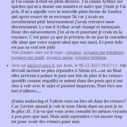
je l'ai connu il était en plein divorce. J'ai connu Arthur sur
spiriteo qui m'a donné son numéro et naïve que j'étais je l'ai
pris. Il m'a aiguille vers la nouvelle plate-forme de Sandra
qui après essayé de m escroqué 5k car j avais un
envoûtement ptdr heureusement j'avais retrouvé mon
discernement. Le ton d Arthur avait changé et menaçant.
Donc des mésaventures j'en ai eu et pourtant je crois en la
voyance. C'est pour ça que je préviens de ne pas la consulter
elle aime que votre argent ainsi que son mari. Et pour info
est pas sa vrai tete ptdr
Voir d'autres sites sur le sujet :
voyance
,
voyance par telephone
,
voyance par email
,
voyance suisse
,
voyance belgique
Avis sur
idealvoyance.fr
, par Juste, le 06-12-2023 19:17:13 :
On
devrait surtout ne plus répondre à Alesia ect...car au final
elles arrivent à poluer le post une fois de plus et les retours
(positifs comme négatifs) se noient dans des posts qui n'ont
rien à voir avec le sujet et passent inaperçus. Peut être son
but d'ailleurs....
@miss malawing et Valérie vous en êtes oû dans les retours?
Car j'avoue quand je vois le nom Alesia dans un post je ne
lis plus :D. J'ai vu que vous aviez consulté les mêmes voyants
à peu près que moi. Mais août septembre c'est encore trop
tot pour avoir des retours pour moi.