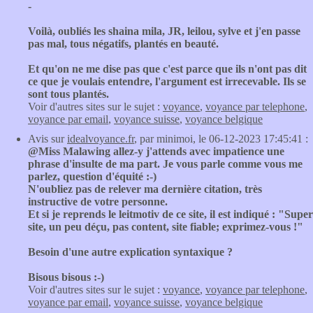
-
Voilà, oubliés les shaina mila, JR, leilou, sylve et j'en passe
pas mal, tous négatifs, plantés en beauté.
Et qu'on ne me dise pas que c'est parce que ils n'ont pas dit
ce que je voulais entendre, l'argument est irrecevable. Ils se
sont tous plantés.
Voir d'autres sites sur le sujet :
voyance
,
voyance par telephone
,
voyance par email
,
voyance suisse
,
voyance belgique
Avis sur
idealvoyance.fr
, par minimoi, le 06-12-2023 17:45:41 :
@Miss Malawing allez-y j'attends avec impatience une
phrase d'insulte de ma part. Je vous parle comme vous me
parlez, question d'équité :-)
N'oubliez pas de relever ma dernière citation, très
instructive de votre personne.
Et si je reprends le leitmotiv de ce site, il est indiqué : "Super
site, un peu déçu, pas content, site fiable; exprimez-vous !"
Besoin d'une autre explication syntaxique ?
Bisous bisous :-)
Voir d'autres sites sur le sujet :
voyance
,
voyance par telephone
,
voyance par email
,
voyance suisse
,
voyance belgique