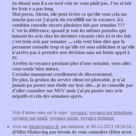
en disant non il a eu tord cela ne vous plaît pas. J'en ai fait
les frais y a pas long
Moi perso, Alexia, elle peut écrire ce qu'elle veut cela me
touche pas car j'ai pris du reculllllll sur la voyance. Ici,
combien consulte encore plusieurs fois par semaine ???
C'est la différence, quand je vois les mêmes pseudos qui
laissent les avis chez les derniers voyants cités ici et des fois
c'est trois avis par semaine .... cela veut bien dire que la
personne consulte trop et qu'elle est sous addiction et qu'elle
n'arrive pas à prendre une décision sans un foutu appel à
IV.
Arrêtez la voyance pendant plus d'une semaine, vous allez
vous sentir bien mieux.
Certains manquent cruellement de discernement.
De plus, la gestion du service client est pitoyable, je n'ai
jamais pu poster une étoile sur leur site....je ne conseille pas
d'aller consulter sur MSV mais j'ai pu poster mes avis
négatifs et cela des semaines après.
Voir d'autres sites sur le sujet :
voyance
,
voyance par telephone
,
voyance par email
,
voyance suisse
,
voyance belgique
Avis sur
idealvoyance.fr
, par minimoi, le 06-12-2023 18:56:16 :
@Miss Malawing pas besoin de vous connaître (Dieu m'en