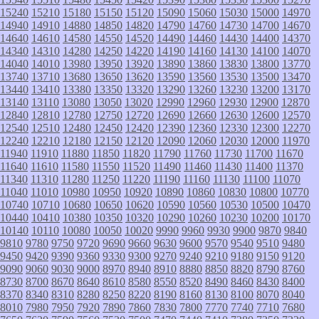
15240
15210
15180
15150
15120
15090
15060
15030
15000
14970
14940
14910
14880
14850
14820
14790
14760
14730
14700
14670
14640
14610
14580
14550
14520
14490
14460
14430
14400
14370
14340
14310
14280
14250
14220
14190
14160
14130
14100
14070
14040
14010
13980
13950
13920
13890
13860
13830
13800
13770
13740
13710
13680
13650
13620
13590
13560
13530
13500
13470
13440
13410
13380
13350
13320
13290
13260
13230
13200
13170
13140
13110
13080
13050
13020
12990
12960
12930
12900
12870
12840
12810
12780
12750
12720
12690
12660
12630
12600
12570
12540
12510
12480
12450
12420
12390
12360
12330
12300
12270
12240
12210
12180
12150
12120
12090
12060
12030
12000
11970
11940
11910
11880
11850
11820
11790
11760
11730
11700
11670
11640
11610
11580
11550
11520
11490
11460
11430
11400
11370
11340
11310
11280
11250
11220
11190
11160
11130
11100
11070
11040
11010
10980
10950
10920
10890
10860
10830
10800
10770
10740
10710
10680
10650
10620
10590
10560
10530
10500
10470
10440
10410
10380
10350
10320
10290
10260
10230
10200
10170
10140
10110
10080
10050
10020
9990
9960
9930
9900
9870
9840
9810
9780
9750
9720
9690
9660
9630
9600
9570
9540
9510
9480
9450
9420
9390
9360
9330
9300
9270
9240
9210
9180
9150
9120
9090
9060
9030
9000
8970
8940
8910
8880
8850
8820
8790
8760
8730
8700
8670
8640
8610
8580
8550
8520
8490
8460
8430
8400
8370
8340
8310
8280
8250
8220
8190
8160
8130
8100
8070
8040
8010
7980
7950
7920
7890
7860
7830
7800
7770
7740
7710
7680