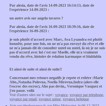
Par alesia, date de l'avis 14-09-2023 16:14:13, date de
l'expérience 14-09-2023 :
un autre avis sur angela tavares ?
Par alesia, date de l'avis 16-09-2023 18:39:16, date de
l'expérience 16-09-2023 :
je suis plutôt d'accord avec Marc, Ava Lysandra est plutôt
honnête, pour une fois, on ne m'a pas envoyé du rêve et elle
ne m'a jamais dit de consulter untel ou untel, là où je ne suis
pas d'accord avec lui c'est sur Maelle, elle m'a vraiment
vendu du rêve, histoire de relation karmaque et blablabla
Et ainsi de suite et ainsi de suite!!
Concernant mes retours negatifs je repete et reitère :Marie
Alto,,Natasha Polovna, Noella Mirovna,Indra (alors elle
l'escroc des escroc), Aho pas devin,, Veronique Vasquez et
j'en passe. voilà
Voir d'autres sites sur le sujet :
voyance
,
voyance par telephone
,
voyance par email
,
voyance suisse
,
voyance belgique
Avis sur
idealvoyance.fr
, par Miss Malawing, le 06-12-2023