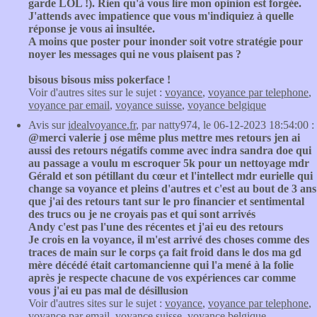
garde LOL !). Rien qu'à vous lire mon opinion est forgée.
J'attends avec impatience que vous m'indiquiez à quelle
réponse je vous ai insultée.
A moins que poster pour inonder soit votre stratégie pour
noyer les messages qui ne vous plaisent pas ?
bisous bisous miss pokerface !
Voir d'autres sites sur le sujet :
voyance
,
voyance par telephone
,
voyance par email
,
voyance suisse
,
voyance belgique
Avis sur
idealvoyance.fr
, par natty974, le 06-12-2023 18:54:00 :
@merci valerie j ose même plus mettre mes retours jen ai
aussi des retours négatifs comme avec indra sandra doe qui
au passage a voulu m escroquer 5k pour un nettoyage mdr
Gérald et son pétillant du cœur et l'intellect mdr eurielle qui
change sa voyance et pleins d'autres et c'est au bout de 3 ans
que j'ai des retours tant sur le pro financier et sentimental
des trucs ou je ne croyais pas et qui sont arrivés
Andy c'est pas l'une des récentes et j'ai eu des retours
Je crois en la voyance, il m'est arrivé des choses comme des
traces de main sur le corps ça fait froid dans le dos ma gd
mère décédé était cartomancienne qui l'a mené à la folie
après je respecte chacune de vos expériences car comme
vous j'ai eu pas mal de désillusion
Voir d'autres sites sur le sujet :
voyance
,
voyance par telephone
,
voyance par email
,
voyance suisse
,
voyance belgique