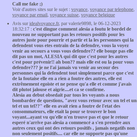
Call me fake ;)
Voir d'autres sites sur le sujet :
voyance
,
voyance par telephone
,
voyance par email
,
voyance suisse
,
voyance belgique
Avis sur
idealvoyance.fr
, par valerie9898, le 06-12-2023
18:32:17 :
c'est dingue comment alesia a foutu le bordel de
nouveau ne supportant pas les retours positifs pour les
autres juste pour pourrir et partir et la les personnes qui la
defendent vous etes entrain de la defendre, vous la voyez
venir au secours a vous vous defendre?? elle bouge pas elle
dit pas un mot, ALESIA qui dit que c'est pour les autres
c'est pour prévenir!! ah bon?? mais elle est ou la pour vous
defendre??? je ne l'ai jamais vu venir au secour des
personnes qui la defendent tout simplement parce que c'est
de la foutaise elle en a rien a foutre des autres, elle est
extrêmement egoiste et ne pense qu'a elle et comme j'avais
dit plutot jalouse et aigrie....et ca se confirme.
Alesia au debut obsedait par tous les voyants a nous
bombarder de questions, "avez vous retour avec un tel et un
tel et un tel??" elle en avait rien a foutre de l'etat des
consommateurs, elle etait la pour se trouver le bon
voyant...ayant vu qu'elle n'en trouve pas et que le retour
esperé n'arrive pas alesia a commencé a s'en prendre aux
autres ceux qui ont des retours positifs , jamais negatifs non
non seulement positifs.... car elle ne supporte pas qu'une