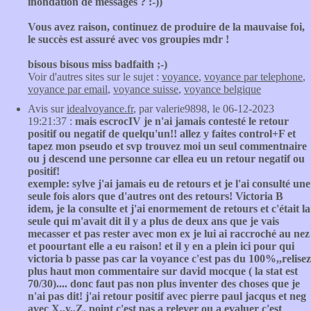
inondation de messages ? :-))
Vous avez raison, continuez de produire de la mauvaise foi,
le succès est assuré avec vos groupies mdr !
bisous bisous miss badfaith ;-)
Voir d'autres sites sur le sujet :
voyance
,
voyance par telephone
,
voyance par email
,
voyance suisse
,
voyance belgique
Avis sur
idealvoyance.fr
, par valerie9898, le 06-12-2023
19:21:37 :
mais escrocIV je n'ai jamais contesté le retour
positif ou negatif de quelqu'un!! allez y faites control+F et
tapez mon pseudo et svp trouvez moi un seul commentnaire
ou j descend une personne car ellea eu un retour negatif ou
positif!
exemple: sylve j'ai jamais eu de retours et je l'ai consulté une
seule fois alors que d'autres ont des retours! Victoria B
idem, je la consulte et j'ai enormement de retours et c'était la
seule qui m'avait dit il y a plus de deux ans que je vais
mecasser et pas rester avec mon ex je lui ai raccroché au nez
et poourtant elle a eu raison! et il y en a plein ici pour qui
victoria b passe pas car la voyance c'est pas du 100%,,relisez
plus haut mon commentaire sur david mocque ( la stat est
70/30).... donc faut pas non plus inventer des choses que je
n'ai pas dit! j'ai retour positif avec pierre paul jacqus et neg
avec X,,y,,Z. point c'est pas a relever ou a evaluer c'est