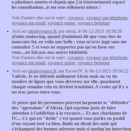
a plusieurs années et depuis que j'ai (énormément) espacé
les consultations, je me sens tellement mieux !
Voir d'autres sites sur le sujet :
voyance
,
voyance par telephone
,
voyance par email
,
voyance suisse
,
voyance belgique
Avis sur
idealvoyance.fr
, par alesia, le 06-12-2023 18:58:28 :
@miss malawing, quand @minimoi dit que vous êtes de
mauvaise foi, en voila une belle : vous m'avez jugé sans me
connaitre !! et vous ne supportez pas qu'on fasse sur
vous....ne fais pas aux autres blablabla
Voir d'autres sites sur le sujet :
voyance
,
voyance par telephone
,
voyance par email
,
voyance suisse
,
voyance belgique
Avis sur
idealvoyance.fr
, par EscrocIV, le 06-12-2023 18:56:22 :
Valérie, Je ne défends nullement Alesia mais au vu du
nombre de lignes que vous déversez sur elle, quasiment
chaque semaine cela en devient troublant. A croire qu'il y a
un truc perso entre vous.
Je pense que les personnes peuvent largement se "défendre"
des "agressions" d'Alexia. Qui exprime juste de faire
attention à l'addiction à la voyance.... Et aux charlatans de
IV.... Ce qui est "drôle" c'est quand vous parlez en positif
d'un voyant tout va bien, limite on dirait des amis qui
s'échangent des bonnes adresses mais si quelqu'un intervient