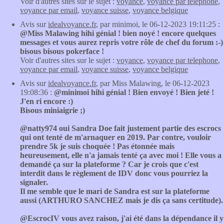
Voir d'autres sites sur le sujet :
voyance
,
voyance par telephone
,
voyance par email
,
voyance suisse
,
voyance belgique
Avis sur
idealvoyance.fr
, par minimoi, le 06-12-2023 19:11:25 :
@Miss Malawing hihi génial ! bien noyé ! encore quelques
messages et vous aurez repris votre rôle de chef du forum :-)
bisous bisous pokerface !
Voir d'autres sites sur le sujet :
voyance
,
voyance par telephone
,
voyance par email
,
voyance suisse
,
voyance belgique
Avis sur
idealvoyance.fr
, par Miss Malawing, le 06-12-2023
19:08:36 :
@minimoi hihi génial ! Bien envoyé ! Bien jeté !
J'en ri encore :)
Bisous miniaigrie ;)
@natty974 oui Sandra Doe fait justement partie des escrocs
qui ont tenté de m'arnaquer en 2019. Par contre, vouloir
prendre 5k je suis choquée ! Pas étonnée mais
heureusement, elle n'a jamais tenté ça avec moi ! Elle vous a
demandé ça sur la plateforme ? Car je crois que c'est
interdit dans le règlement de IDV donc vous pourriez la
signaler.
Il me semble que le mari de Sandra est sur la plateforme
aussi (ARTHURO SANCHEZ mais je dis ça sans certitude).
@EscrocIV vous avez raison, j'ai été dans la dépendance il y