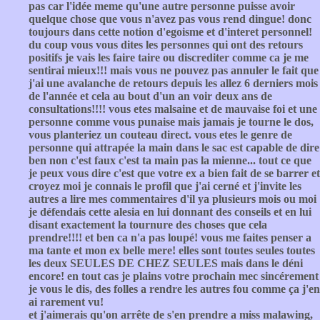
pas car l'idée meme qu'une autre personne puisse avoir
quelque chose que vous n'avez pas vous rend dingue! donc
toujours dans cette notion d'egoisme et d'interet personnel!
du coup vous vous dites les personnes qui ont des retours
positifs je vais les faire taire ou discrediter comme ca je me
sentirai mieux!!! mais vous ne pouvez pas annuler le fait que
j'ai une avalanche de retours depuis les allez 6 derniers mois
de l'année et cela au bout d'un an voir deux ans de
consultations!!!! vous etes malsaine et de mauvaise foi et une
personne comme vous punaise mais jamais je tourne le dos,
vous planteriez un couteau direct. vous etes le genre de
personne qui attrapée la main dans le sac est capable de dire
ben non c'est faux c'est ta main pas la mienne... tout ce que
je peux vous dire c'est que votre ex a bien fait de se barrer et
croyez moi je connais le profil que j'ai cerné et j'invite les
autres a lire mes commentaires d'il ya plusieurs mois ou moi
je défendais cette alesia en lui donnant des conseils et en lui
disant exactement la tournure des choses que cela
prendre!!!! et ben ca n'a pas loupé! vous me faites penser a
ma tante et mon ex belle mere! elles sont toutes seules toutes
les deux SEULES DE CHEZ SEULES mais dans le déni
encore! en tout cas je plains votre prochain mec sincérement
je vous le dis, des folles a rendre les autres fou comme ça j'en
ai rarement vu!
et j'aimerais qu'on arrête de s'en prendre a miss malawing,