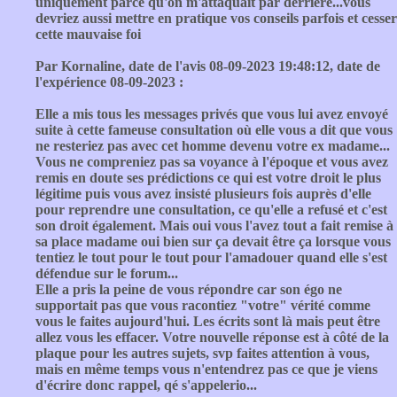
uniquement parce qu'on m'attaquait par derrière...vous
devriez aussi mettre en pratique vos conseils parfois et cesser
cette mauvaise foi
Par Kornaline, date de l'avis 08-09-2023 19:48:12, date de
l'expérience 08-09-2023 :
Elle a mis tous les messages privés que vous lui avez envoyé
suite à cette fameuse consultation où elle vous a dit que vous
ne resteriez pas avec cet homme devenu votre ex madame...
Vous ne compreniez pas sa voyance à l'époque et vous avez
remis en doute ses prédictions ce qui est votre droit le plus
légitime puis vous avez insisté plusieurs fois auprès d'elle
pour reprendre une consultation, ce qu'elle a refusé et c'est
son droit également. Mais oui vous l'avez tout a fait remise à
sa place madame oui bien sur ça devait être ça lorsque vous
tentiez le tout pour le tout pour l'amadouer quand elle s'est
défendue sur le forum...
Elle a pris la peine de vous répondre car son égo ne
supportait pas que vous racontiez "votre" vérité comme
vous le faites aujourd'hui. Les écrits sont là mais peut être
allez vous les effacer. Votre nouvelle réponse est à côté de la
plaque pour les autres sujets, svp faites attention à vous,
mais en même temps vous n'entendrez pas ce que je viens
d'écrire donc rappel, qé s'appelerio...