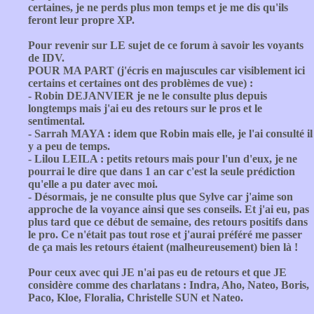
certaines, je ne perds plus mon temps et je me dis qu'ils
feront leur propre XP.
Pour revenir sur LE sujet de ce forum à savoir les voyants
de IDV.
POUR MA PART (j'écris en majuscules car visiblement ici
certains et certaines ont des problèmes de vue) :
- Robin DEJANVIER je ne le consulte plus depuis
longtemps mais j'ai eu des retours sur le pros et le
sentimental.
- Sarrah MAYA : idem que Robin mais elle, je l'ai consulté il
y a peu de temps.
- Lilou LEILA : petits retours mais pour l'un d'eux, je ne
pourrai le dire que dans 1 an car c'est la seule prédiction
qu'elle a pu dater avec moi.
- Désormais, je ne consulte plus que Sylve car j'aime son
approche de la voyance ainsi que ses conseils. Et j'ai eu, pas
plus tard que ce début de semaine, des retours positifs dans
le pro. Ce n'était pas tout rose et j'aurai préféré me passer
de ça mais les retours étaient (malheureusement) bien là !
Pour ceux avec qui JE n'ai pas eu de retours et que JE
considère comme des charlatans : Indra, Aho, Nateo, Boris,
Paco, Kloe, Floralia, Christelle SUN et Nateo.