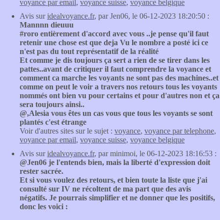
voyance par email
,
voyance suisse
,
voyance belgique
Avis sur
idealvoyance.fr
, par Jen06, le 06-12-2023 18:20:50 :
Mannnn dieuuu
#roro entièrement d'accord avec vous ..je pense qu'il faut
retenir une chose est que deja Vu le nombre a posté ici ce
n'est pas du tout représentatif de la réalité
Et comme je dis toujours ça sert a rien de se tirer dans les
pattes..avant de critiquer il faut comprendre la voyance et
comment ca marche les voyants ne sont pas des machines..et
comme on peut le voir a travers nos retours tous les voyants
nommés ont bien vu pour certains et pour d'autres non et ça
sera toujours ainsi..
@,Alesia vous êtes un cas vous que tous les voyants se sont
plantés c'est étrange
Voir d'autres sites sur le sujet :
voyance
,
voyance par telephone
,
voyance par email
,
voyance suisse
,
voyance belgique
Avis sur
idealvoyance.fr
, par minimoi, le 06-12-2023 18:16:53 :
@Jen06 je l'entends bien, mais la liberté d'expression doit
rester sacrée.
Et si vous voulez des retours, et bien toute la liste que j'ai
consulté sur IV ne récoltent de ma part que des avis
négatifs. Je pourrais simplifier et ne donner que les positifs,
donc les voici :