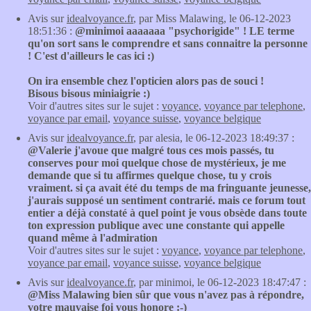
Avis sur
idealvoyance.fr
, par Miss Malawing, le 06-12-2023
18:51:36 :
@minimoi aaaaaaa "psychorigide" ! LE terme
qu'on sort sans le comprendre et sans connaitre la personne
! C'est d'ailleurs le cas ici :)
On ira ensemble chez l'opticien alors pas de souci !
Bisous bisous miniaigrie :)
Voir d'autres sites sur le sujet :
voyance
,
voyance par telephone
,
voyance par email
,
voyance suisse
,
voyance belgique
Avis sur
idealvoyance.fr
, par alesia, le 06-12-2023 18:49:37 :
@Valerie j'avoue que malgré tous ces mois passés, tu
conserves pour moi quelque chose de mystérieux, je me
demande que si tu affirmes quelque chose, tu y crois
vraiment. si ça avait été du temps de ma fringuante jeunesse,
j'aurais supposé un sentiment contrarié. mais ce forum tout
entier a déjà constaté à quel point je vous obsède dans toute
ton expression publique avec une constante qui appelle
quand même à l'admiration
Voir d'autres sites sur le sujet :
voyance
,
voyance par telephone
,
voyance par email
,
voyance suisse
,
voyance belgique
Avis sur
idealvoyance.fr
, par minimoi, le 06-12-2023 18:47:47 :
@Miss Malawing bien sûr que vous n'avez pas à répondre,
votre mauvaise foi vous honore :-)