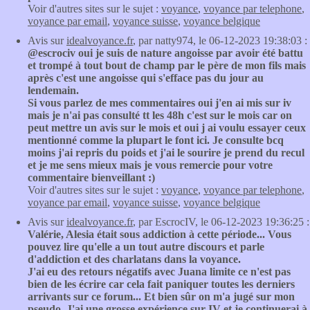
Voir d'autres sites sur le sujet :
voyance
,
voyance par telephone
,
voyance par email
,
voyance suisse
,
voyance belgique
Avis sur
idealvoyance.fr
, par natty974, le 06-12-2023 19:38:03 :
@escrociv oui je suis de nature angoisse par avoir été battu
et trompé à tout bout de champ par le père de mon fils mais
après c'est une angoisse qui s'efface pas du jour au
lendemain.
Si vous parlez de mes commentaires oui j'en ai mis sur iv
mais je n'ai pas consulté tt les 48h c'est sur le mois car on
peut mettre un avis sur le mois et oui j ai voulu essayer ceux
mentionné comme la plupart le font ici. Je consulte bcq
moins j'ai repris du poids et j'ai le sourire je prend du recul
et je me sens mieux mais je vous remercie pour votre
commentaire bienveillant :)
Voir d'autres sites sur le sujet :
voyance
,
voyance par telephone
,
voyance par email
,
voyance suisse
,
voyance belgique
Avis sur
idealvoyance.fr
, par EscrocIV, le 06-12-2023 19:36:25 :
Valérie, Alesia était sous addiction à cette période... Vous
pouvez lire qu'elle a un tout autre discours et parle
d'addiction et des charlatans dans la voyance.
J'ai eu des retours négatifs avec Juana limite ce n'est pas
bien de les écrire car cela fait paniquer toutes les derniers
arrivants sur ce forum... Et bien sûr on m'a jugé sur mon
pseudo. J'ai une grosse expérience sur IV et je continuerai à