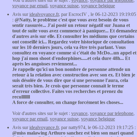
Voir d'autres sites sur le sujet :
voyance
,
voyance par telephone
,
voyance par email
,
voyance suisse
,
voyance belgique
Avis sur
idealvoyance.fr
, par EscrocIV , le 06-12-2023 19:19:05
:
@Natty, le problème c'est que vous avez besoin de vous
sentir rassurée... J'ai posté un retour négatif sur Juana et
tout de suite vous avez commencé à paniquer... Et demandez
d'autres avis sur elle. Et consulter les médiums que certains
ont conseillé ici... Regardez votre historique de consultation
sur les 10 derniers jours, cela va être très parlant. Vous
consultez en voyance comme si c'était du McDo...un appel et
hop j'ai mon shoot d'endorphines.....et cela dure 48h... Et
après les angoisses reviennent...
Je rappelle qu'ici un bon nombre de personne attende un
retour à la relation avec construction avec son ex. Et bien je
suis désolée de vous dire que si une personne l'aura, cela
serait très bien. Je crois que personne connait le terme
d'erreur collective. Faites vos recherches et prenez du
reculllllll
A force de consulter, on change forcément les choses...
Voir d'autres sites sur le sujet :
voyance
,
voyance par telephone
,
voyance par email
,
voyance suisse
,
voyance belgique
Avis sur
idealvoyance.fr
, par natty974, le 06-12-2023 19:17:25 :
@miss malawing Arthuro sanchez est bien son mari quand