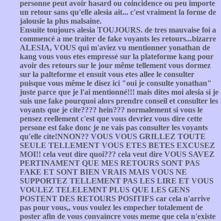
personne peut avoir hasard ou coincidence ou peu importe
un retour sans qu'elle alesia ait... c'est vraiment la forme de
jalousie la plus malsaine.
Ensuite toujours alesia TOUJOURS. de tres mauvaise foi a
commencé a me traiter de fake voyants les retours...bizarre
ALESIA, VOUS qui m'aviez vu mentionner yonathan de
kang vous vous etes empressé sur la plateforme kang pour
avoir des retours sur le jour même tellement vous dormez
sur la palteforme et ensuit vous etes allee le consulter
puisque vous même le disez ici "oui je consulte yonathan"
juste parce que je l'ai mentionné!!! mais dites moi alesia si je
suis une fake pourquoi alors prendre conseil et consulter les
voyants que je cite???? hein??? normalement si vous le
pensez reellement c'est que vous devriez vous dire cette
persone est fake donc je ne vais pas consulter les voyants
qu'elle cite!NNON?? VOUS VOUS GRILLEZ TOUTE
SEULE TELLEMENT VOUS ETES BETES EXCUSEZ
MOI!! cela veut dire quoi??? cela veut dire VOUS SAVEZ
PERTINAMENT QUE MES RETOURS SONT PAS
FAKE ET SONT BIEN VRAIS MAIS VOUS NE
SUPPORTEZ TELLEMENT PAS LES LIRE ET VOUS
VOULEZ TELELEMNT PLUS QUE LES GENS
POSTENT DES RETOURS POSITIFS car cela n'arrive
pas pour vous,, vous voulez les empecher totalement de
poster afin de vous convaincre vous meme que cela n'existe