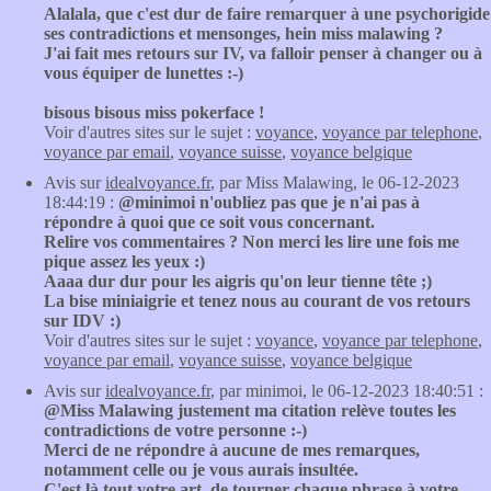
Alalala, que c'est dur de faire remarquer à une psychorigide
ses contradictions et mensonges, hein miss malawing ?
J'ai fait mes retours sur IV, va falloir penser à changer ou à
vous équiper de lunettes :-)
bisous bisous miss pokerface !
Voir d'autres sites sur le sujet :
voyance
,
voyance par telephone
,
voyance par email
,
voyance suisse
,
voyance belgique
Avis sur
idealvoyance.fr
, par Miss Malawing, le 06-12-2023
18:44:19 :
@minimoi n'oubliez pas que je n'ai pas à
répondre à quoi que ce soit vous concernant.
Relire vos commentaires ? Non merci les lire une fois me
pique assez les yeux :)
Aaaa dur dur pour les aigris qu'on leur tienne tête ;)
La bise miniaigrie et tenez nous au courant de vos retours
sur IDV :)
Voir d'autres sites sur le sujet :
voyance
,
voyance par telephone
,
voyance par email
,
voyance suisse
,
voyance belgique
Avis sur
idealvoyance.fr
, par minimoi, le 06-12-2023 18:40:51 :
@Miss Malawing justement ma citation relève toutes les
contradictions de votre personne :-)
Merci de ne répondre à aucune de mes remarques,
notamment celle ou je vous aurais insultée.
C'est là tout votre art, de tourner chaque phrase à votre