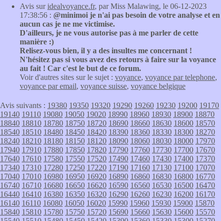
Avis sur
idealvoyance.fr
, par Miss Malawing, le 06-12-2023
17:38:56 :
@minimoi je n'ai pas besoin de votre analyse et en
aucun cas je ne me victimise.
D'ailleurs, je ne vous autorise pas à me parler de cette
manière :)
Relisez-vous bien, il y a des insultes me concernant !
N'hésitez pas si vous avez des retours à faire sur la voyance
au fait ! Car c'est le but de ce forum.
Voir d'autres sites sur le sujet :
voyance
,
voyance par telephone
,
voyance par email
,
voyance suisse
,
voyance belgique
Avis suivants :
19380
19350
19320
19290
19260
19230
19200
19170
19140
19110
19080
19050
19020
18990
18960
18930
18900
18870
18840
18810
18780
18750
18720
18690
18660
18630
18600
18570
18540
18510
18480
18450
18420
18390
18360
18330
18300
18270
18240
18210
18180
18150
18120
18090
18060
18030
18000
17970
17940
17910
17880
17850
17820
17790
17760
17730
17700
17670
17640
17610
17580
17550
17520
17490
17460
17430
17400
17370
17340
17310
17280
17250
17220
17190
17160
17130
17100
17070
17040
17010
16980
16950
16920
16890
16860
16830
16800
16770
16740
16710
16680
16650
16620
16590
16560
16530
16500
16470
16440
16410
16380
16350
16320
16290
16260
16230
16200
16170
16140
16110
16080
16050
16020
15990
15960
15930
15900
15870
15840
15810
15780
15750
15720
15690
15660
15630
15600
15570
15540
15510
15480
15450
15420
15390
15360
15330
15300
15270