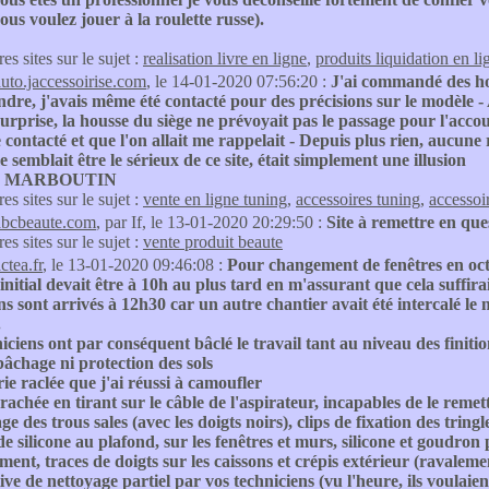
vous voulez jouer à la roulette russe).
res sites sur le sujet :
realisation livre en ligne
,
produits liquidation en li
auto.jaccessoirise.com
, le 14-01-2020 07:56:20 :
J'ai commandé des hou
dre, j'avais même été contacté pour des précisions sur le modèle - A
urprise, la housse du siège ne prévoyait pas le passage pour l'accoud
re contacté et que l'on allait me rappelait - Depuis plus rien, aucun
 semblait être le sérieux de ce site, était simplement une illusion
ne MARBOUTIN
res sites sur le sujet :
vente en ligne tuning
,
accessoires tuning
,
accessoi
abcbeaute.com
, par If, le 13-01-2020 20:29:50 :
Site à remettre en qu
res sites sur le sujet :
vente produit beaute
ctea.fr
, le 13-01-2020 09:46:08 :
Pour changement de fenêtres en octo
itial devait être à 10h au plus tard en m'assurant que cela suffirai
ns sont arrivés à 12h30 car un autre chantier avait été intercalé le 
.
iciens ont par conséquent bâclé le travail tant au niveau des finitio
bâchage ni protection des sols
rie raclée que j'ai réussi à camoufler
rrachée en tirant sur le câble de l'aspirateur, incapables de le remett
e des trous sales (avec les doigts noirs), clips de fixation des tringl
de silicone au plafond, sur les fenêtres et murs, silicone et goudron 
ment, traces de doigts sur les caissons et crépis extérieur (ravalem
ive de nettoyage partiel par vos techniciens (vu l'heure, ils voulaient