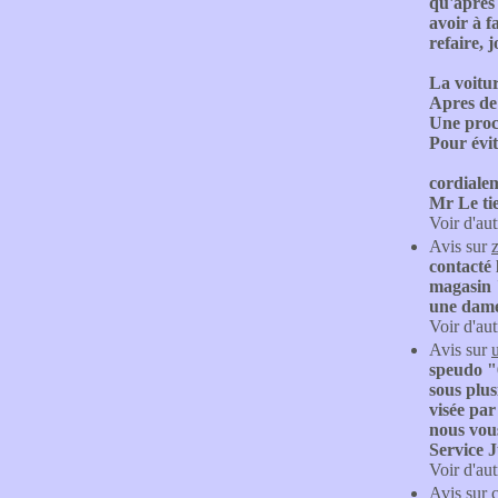
qu'après 
avoir à f
refaire, 
La voitu
Apres de
Une procé
Pour évi
cordiale
Mr Le ti
Voir d'aut
Avis sur
contacté 
magasin "
une dame
Voir d'aut
Avis sur
speudo "6
sous plus
visée par
nous vou
Service 
Voir d'aut
Avis sur