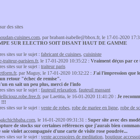
sur des sites
houdan-cuisines.com
, par brabant-isabelle@bbox.fr, le 17-01-2020 17:
MPE SUR ELECTRO SOIT DISANT HAUT DE GAMME
res sites sur le sujet :
fabricant de cuisines
,
cuisiniste
e-traiteur-parisien.fr
, le 17-01-2020 10:35:22 :
Vraiment déçus par ce t
res sites sur le sujet :
traiteur paris
etform.fr
, par Maguy, le 17-01-2020 10:32:22 :
J'ai l'impression que l
u un retour "échec de remise".
'un en sait un peu plus, merci de l'info
res sites sur le sujet :
fauteuil relaxation
,
fauteuil massant
elliciouz.robe.free.fr
, par Laetitia, le 16-01-2020 11:41:20 :
Je recomma
 !!!
res sites sur le sujet :
vente de robes
,
robe de mariee en ligne
,
robe de so
bakchichbaba.com
, le 16-01-2020 09:31:31 :
Super site avec des modè
pture de stocks sur certaines références que j'aurais bien commandé
 soie violet accompagnée d'une carte de visite rose poudrée...
res sites sur le sujet :
vente accessoires de meditation
,
boutique accessoi