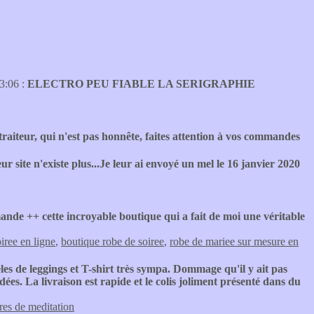
33:06 :
ELECTRO PEU FIABLE LA SERIGRAPHIE
raiteur, qui n'est pas honnête, faites attention à vos commandes
eur site n'existe plus...Je leur ai envoyé un mel le 16 janvier 2020
nde ++ cette incroyable boutique qui a fait de moi une véritable
iree en ligne
,
boutique robe de soiree
,
robe de mariee sur mesure en
les de leggings et T-shirt très sympa. Dommage qu'il y ait pas
es. La livraison est rapide et le colis joliment présenté dans du
res de meditation