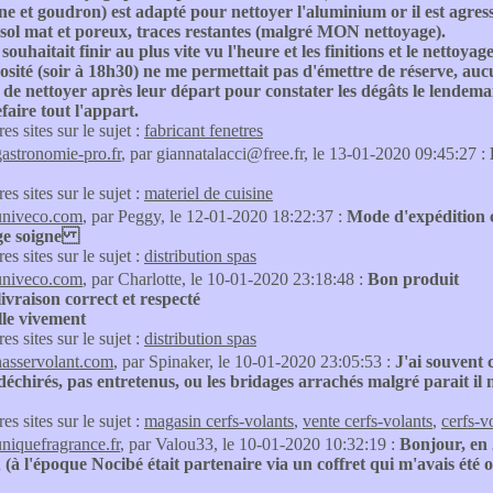
cone et goudron) est adapté pour nettoyer l'aluminium or il est agress
 sol mat et poreux, traces restantes (malgré MON nettoyage).
souhaitait finir au plus vite vu l'heure et les finitions et le nettoyage
sité (soir à 18h30) ne me permettait pas d'émettre de réserve, aucun
é de nettoyer après leur départ pour constater les dégâts le lendema
efaire tout l'appart.
res sites sur le sujet :
fabricant fenetres
gastronomie-pro.fr
, par giannatalacci@free.fr, le 13-01-2020 09:45:27 :
res sites sur le sujet :
materiel de cuisine
univeco.com
, par Peggy, le 12-01-2020 18:22:37 :
Mode d'expédition 
ge soigne
res sites sur le sujet :
distribution spas
univeco.com
, par Charlotte, le 10-01-2020 23:18:48 :
Bon produit
livraison correct et respecté
lle vivement
res sites sur le sujet :
distribution spas
nasservolant.com
, par Spinaker, le 10-01-2020 23:05:53 :
J'ai souvent 
 déchirés, pas entretenus, ou les bridages arrachés malgré parait il n
res sites sur le sujet :
magasin cerfs-volants
,
vente cerfs-volants
,
cerfs-v
uniquefragrance.fr
, par Valou33, le 10-01-2020 10:32:19 :
Bonjour, en 
 (à l'époque Nocibé était partenaire via un coffret qui m'avais été of