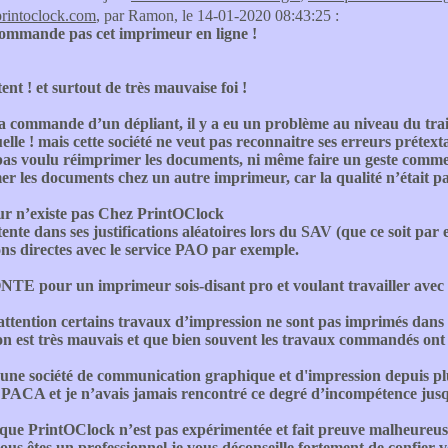
printoclock.com
, par Ramon, le 14-01-2020 08:43:25 :
commande pas cet imprimeur en ligne !
nt ! et surtout de très mauvaise foi !
a commande d’un dépliant, il y a eu un problème au niveau du trai
elle ! mais cette société ne veut pas reconnaitre ses erreurs prétexta
pas voulu réimprimer les documents, ni même faire un geste commerc
r les documents chez un autre imprimeur, car la qualité n’était pas 
ur n’existe pas Chez PrintOClock
nte dans ses justifications aléatoires lors du SAV (que ce soit par 
ons directes avec le service PAO par exemple.
E pour un imprimeur sois-disant pro et voulant travailler avec 
attention certains travaux d’impression ne sont pas imprimés dans le
on est très mauvais et que bien souvent les travaux commandés ont
 une société de communication graphique et d'impression depuis pl
 PACA et je n’avais jamais rencontré ce degré d’incompétence jusq
 que PrintOClock n’est pas expérimentée et fait preuve malheureus
ous êtes un professionnel je vous déconseille fortement de confier vo