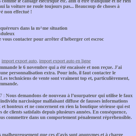
comme le câblage électrique etc. afin d'être tranquille et ne rien
'hui la voiture ne roule toujours pas... Beaucoup de choses à
yé non effectué !
cquéreurs dans la m^me situation
uduleux
 vous contacter pour arrêter d'héberger cet escroc
,
import export auto
,
import export auto en ligne
ommande le 6 novembre qui a été encaissée et non reçue. J'ai
 une personnalisation extra. Pour info, il faut contacter le
es techniciens de vente sont vraiment top et, particulièrement,
commande.
7 :
Nous demandons de nouveau à l’usurpateur qui utilise le faux
ndividu narcissique malfaisant diffuse de fausses informations
 et honteux et ne concernent en rien la boutique sérieuse qui est
rs de clients satisfaits depuis plusieurs années. En conséquence,
e vous commettre dans un comportement pénalement répréhensible.
 malheureusement que ces d'avis sont anonymes et à charge