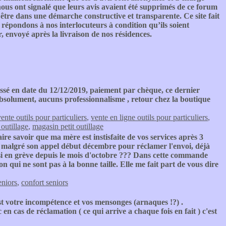
 nous ont signalé que leurs avis avaient été supprimés de ce forum
tre dans une démarche constructive et transparente. Ce site fait
 répondons à nos interlocuteurs à condition qu’ils soient
or, envoyé après la livraison de nos résidences.
é en date du 12/12/2019, paiement par chèque, ce dernier
 absolument, aucuns professionnalisme , retour chez la boutique
ente outils pour particuliers
,
vente en ligne outils pour particuliers
,
 outillage
,
magasin petit outillage
aire savoir que ma mère est instisfaite de vos services après 3
s malgré son appel début décembre pour réclamer l'envoi, déjà
si en grève depuis le mois d'octobre ??? Dans cette commande
ui ne sont pas à la bonne taille. Elle me fait part de vous dire
eniors
,
confort seniors
 est votre incompétence et vos mensonges (arnaques !?) .
en cas de réclamation ( ce qui arrive a chaque fois en fait ) c'est