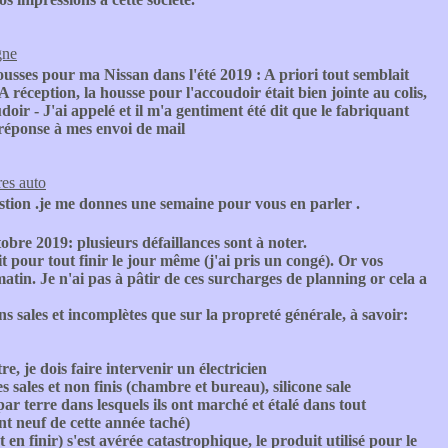
gne
sses pour ma Nissan dans l'été 2019 : A priori tout semblait
 réception, la housse pour l'accoudoir était bien jointe au colis,
oir - J'ai appelé et il m'a gentiment été dit que le fabriquant
e réponse à mes envoi de mail
res auto
estion .je me donnes une semaine pour vous en parler .
bre 2019: plusieurs défaillances sont à noter.
t pour tout finir le jour même (j'ai pris un congé). Or vos
matin. Je n'ai pas à pâtir de ces surcharges de planning or cela a
ns sales et incomplètes que sur la propreté générale, à savoir:
re, je dois faire intervenir un électricien
es sales et non finis (chambre et bureau), silicone sale
par terre dans lesquels ils ont marché et étalé dans tout
ent neuf de cette année taché)
 en finir) s'est avérée catastrophique, le produit utilisé pour le