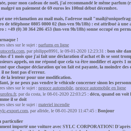
née, pour mon cadeau de noël, j'ai recommandé le même parfum (re
u malgré un paiement de 69 euros les 100ml début décembre.
yé une réclamation au mail mais, l'adresse mail "mail@uniquefragra
 de téléphone 0805 0800 02 (lun-ven 9h/18h) : est attribué à une a
o : +49 (0) 30 364 286 453 (lun-ven 9h/18h) sonne occupé en perm
'arnaque !
res sites sur le sujet :
parfums en ligne
autocerfa.com
, par philippe8991, le 09-01-2020 12:23:31 :
bon site dan
 plus d'1 mois que j'ai fait une déclaration d'achat et ils se sont tro
sieurs appels, on me répond que cela va être modifier et après 1 mois
né que chaque déclaration qu'on fait est payante, la moindre des ch
 il ne font pas d'erreur.
 de la lenteur pour une modification.
ant, je ne peux pas vendre le véhicule concerner sinon les personne
res sites sur le sujet :
negoce automobile
,
negoce automobile en ligne
eurofeu.fr
, par da costa, le 08-01-2020 22:03:25 :
décu, quand on voit l
mme il se doit
res sites sur le sujet :
materiel incendie
sylc-export.com
, par allride, le 08-01-2020 11:47:45 :
Bonjour
n particulier
emment importé une voiture avec SYLC CORPORATION! D'après le di