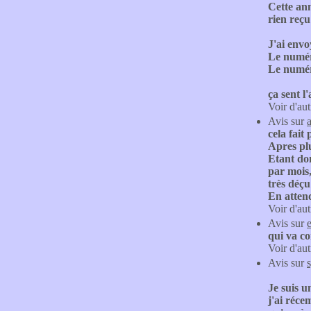
Cette an
rien reç
J'ai envo
Le numéro
Le numér
ça sent l
Voir d'aut
Avis sur
cela fait
Apres plu
Etant don
par mois,
très déçu
En attend
Voir d'aut
Avis sur
qui va co
Voir d'aut
Avis sur
Je suis u
j'ai réc