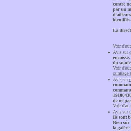
contre no
par un mé
d'ailleur
identifié
La direc
Voir d'aut
Avis sur
encaissé,
du soude
Voir d'aut
outillage 
Avis sur
c
commandes
commandé
191004309
de ne pas
Voir d'aut
Avis sur
Ils sont 
Bien sûr 
la galère