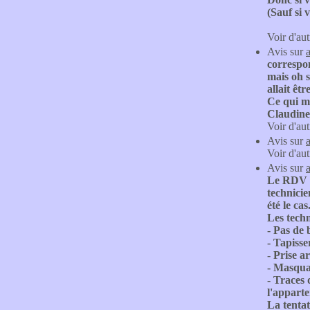
(Sauf si 
Voir d'aut
Avis sur
correspon
mais oh s
allait êt
Ce qui me
Claudi
Voir d'aut
Avis sur
Voir d'aut
Avis sur
a
Le RDV in
technicie
été le cas
Les techn
- Pas de 
- Tapisse
- Prise a
- Masquag
- Traces 
l'apparte
La tentat