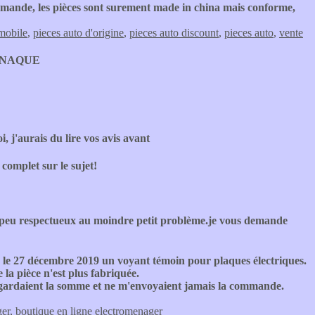
mande, les pièces sont surement made in china mais conforme,
omobile
,
pieces auto d'origine
,
pieces auto discount
,
pieces auto
,
vente
ANAQUE
, j'aurais du lire vos avis avant
 complet sur le sujet!
t peu respectueux au moindre petit problème.je vous demande
le 27 décembre 2019 un voyant témoin pour plaques électriques.
la pièce n'est plus fabriquée.
 gardaient la somme et ne m'envoyaient jamais la commande.
ger
,
boutique en ligne electromenager