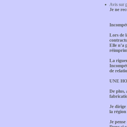
Avis sur
Je ne re
Incompéte
Lors de l
contractu
Elle n’a 
réimprime
La rigue
Incompéte
de relati
UNE HONT
De plus, 
fabricati
Je dirige
la région
Je pense
Donc si v