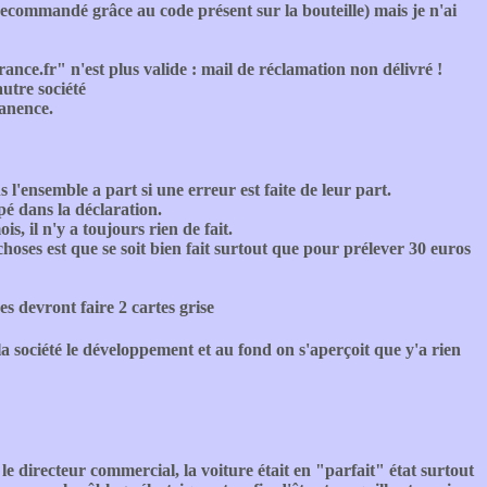
commandé grâce au code présent sur la bouteille) mais je n'ai
nce.fr" n'est plus valide : mail de réclamation non délivré !
utre société
anence.
s l'ensemble a part si une erreur est faite de leur part.
mpé dans la déclaration.
, il n'y a toujours rien de fait.
oses est que se soit bien fait surtout que pour prélever 30 euros
s devront faire 2 cartes grise
a société le développement et au fond on s'aperçoit que y'a rien
recteur commercial, la voiture était en "parfait" état surtout