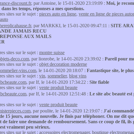
france-discount.fr
, par Antoine, le 15-01-2020 23:19:09 :
Moi, je recom
 dans les temps, réponses a mes questions.
res sites sur le sujet :
pieces auto en ligne
,
vente en ligne de pieces aut
 auto
thereplicahause.fr
, par MARKKI, le 15-01-2020 09:47:11 :
SITE AR
NDE JAMAIS RECU
 REPONSE AUX MAILS
ER
res sites sur le sujet :
montre suisse
objets-deco.com
, par lionrobe, le 14-01-2020 23:39:02 :
Pareil pour moi
res sites sur le sujet :
objet decoration moderne
sommelier-vins.com
, le 14-01-2020 20:18:07 :
Fantastique site, le plus
res sites sur le sujet :
vin
,
sommelier
,
blog vins
abcbeaute.com
, par If, le 14-01-2020 17:34:22 :
Site fiable
res sites sur le sujet :
vente produit beaute
abcbeaute.com
, par If, le 14-01-2020 12:51:48 :
Le site abc beauté es
res sites sur le sujet :
vente produit beaute
misterpieces.com
, par poulite, le 14-01-2020 12:19:07 :
J'ai commandé 
e 15 jours, aucune nouvelle. Je finis par téléphoner. On me dit que 
t de faire une demande de remboursement. Sans ce coup de fil, ils
'est vraiment peu sérieux.
res sites sur le sujet :
accessoires electromenager
,
boutique electromena