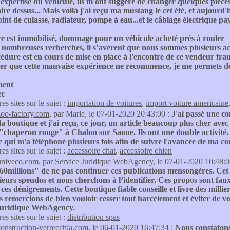
expertise du véhicule, ils m'ont suggéré de changer quelques pièces 
aire dessus... Mais voilà j'ai reçu ma mustang le cet été, et aujourd
joint de culasse, radiateur, pompe à eau...et le câblage électrique pa
re est immobilisé, dommage pour un véhicule acheté près à rouler
 nombreuses recherches, il s’avèrent que nous sommes plusieurs a
dure est en cours de mise en place à l'encontre de ce vendeur fra
ter que cette mauvaise expérience ne recommence, je me permets de
ment
ec
res sites sur le sujet :
importation de voitures
,
import voiture americaine
zoo-factory.com
, par Marie, le 07-01-2020 20:43:00 :
J'ai passé une c
la boutique et j'ai reçu, ce jour, un article beaucoup plus cher avec
chaperon rouge" à Chalon sur Saone. Ils ont une double activité. L
 qui m'a téléphoné plusieurs fois afin de suivre l'avancée de ma 
res sites sur le sujet :
accessoire chat
,
accessoire chien
univeco.com
, par Service Juridique WebAgency, le 07-01-2020 10:48:0
0millions" de ne pas continuer ces publications mensongères. Cet i
ieurs speudos et nous cherchons à l’identifier. Ces propos sont faux
 ces dénigrements. Cette boutique fiable conseille et livre des millie
s remercions de bien vouloir cesser tout harcèlement et éviter d
Juridique WebAgency.
res sites sur le sujet :
distribution spas
construction-verrecchia.com
, le 06-01-2020 16:47:34 :
Nous constatons