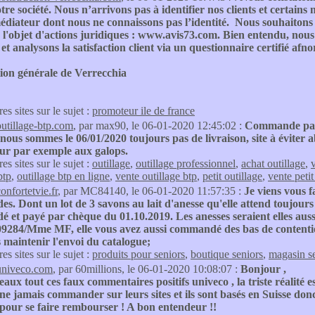
tre société. Nous n’arrivons pas à identifier nos clients et certains
diateur dont nous ne connaissons pas l’identité. Nous souhaitons ê
s l'objet d'actions juridiques : www.avis73.com. Bien entendu, nous
s et analysons la satisfaction client via un questionnaire certifié afn
tion générale de Verrecchia
res sites sur le sujet :
promoteur ile de france
outillage-btp.com
, par max90, le 06-01-2020 12:45:02 :
Commande pass
 nous sommes le 06/01/2020 toujours pas de livraison, site à éviter
ur par exemple aux galops.
res sites sur le sujet :
outillage
,
outillage professionnel
,
achat outillage
,
v
btp
,
outillage btp en ligne
,
vente outillage btp
,
petit outillage
,
vente petit
onfortetvie.fr
, par MC84140, le 06-01-2020 11:57:35 :
Je viens vous f
. Dont un lot de 3 savons au lait d'anesse qu'elle attend toujour
 et payé par chèque du 01.10.2019. Les anesses seraient elles aus
284/Mme MF, elle vous avez aussi commandé des bas de contention q
 maintenir l'envoi du catalogue;
res sites sur le sujet :
produits pour seniors
,
boutique seniors
,
magasin s
univeco.com
, par 60millions, le 06-01-2020 10:08:07 :
Bonjour ,
beaux tout ces faux commentaires positifs univeco , la triste réalité
ne jamais commander sur leurs sites et ils sont basés en Suisse donc 
 pour se faire rembourser ! A bon entendeur !!