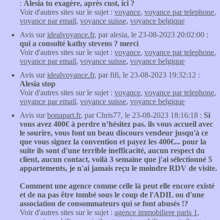
:
Alesia tu exagère, après cust, ici ?
Voir d'autres sites sur le sujet :
voyance
,
voyance par telephone
,
voyance par email
,
voyance suisse
,
voyance belgique
Avis sur
idealvoyance.fr
, par alesia, le 23-08-2023 20:02:00 :
qui a consulté kathy stevens ? merci
Voir d'autres sites sur le sujet :
voyance
,
voyance par telephone
,
voyance par email
,
voyance suisse
,
voyance belgique
Avis sur
idealvoyance.fr
, par fifi, le 23-08-2023 19:32:12 :
Alesia stop
Voir d'autres sites sur le sujet :
voyance
,
voyance par telephone
,
voyance par email
,
voyance suisse
,
voyance belgique
Avis sur
bonapart.fr
, par Chris77, le 23-08-2023 18:16:18 :
Si
vous avez 400€ à perdre n’hésitez pas. ils vous accueil avec
le sourire, vous font un beau discours vendeur jusqu'à ce
que vous signez la convention et payez les 400€... pour la
suite ils sont d'une terrible inefficacité, aucun respect du
client, aucun contact, voilà 3 semaine que j'ai sélectionné 5
appartements, je n'ai jamais reçu le moindre RDV de visite.
Comment une agence comme celle là peut elle encore existé
et de na pas être tombé sous le coup de l'ADIL ou d'une
association de consommateurs qui se font abusés !?
Voir d'autres sites sur le sujet :
agence immobiliere paris 1
,