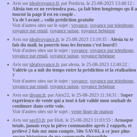
Avis sur
idealvoyance.fr
, par Predicta, le 25-08-2023 13:48:12 :
Alésia ton ex ne reviendra pas.. ça fait bien longtemps qu il a
tourné la page il est en couple .
Va de l avant .. voilà prédiction gratuite
Voir d'autres sites sur le sujet :
voyance
,
voyance par telephone
,
voyance par email
,
voyance suisse
,
voyance belgique
Avis sur
idealvoyance.fr
, le 25-08-2023 13:19:35 :
Alesia tu te
fais du mail, tu pourris tous les forums c'est lourd!!
Voir d'autres sites sur le sujet :
voyance
,
voyance par telephone
,
voyance par email
,
voyance suisse
,
voyance belgique
Avis sur
idealvoyance.fr
, par alesia, le 25-08-2023 12:40:22 :
Valérie ça a mit du temps entre la prédiction et la réalisation
?
Voir d'autres sites sur le sujet :
voyance
,
voyance par telephone
,
voyance par email
,
voyance suisse
,
voyance belgique
Avis sur
divam.fr
, par Alex22, le 25-08-2023 11:34:31 :
Super
expérience de vente qui a tout à fait validé mon souhait de
continuer dans cette voie.
Voir d'autres sites sur le sujet :
vente linge de maison
Avis sur
sav03.fr
, par Hub, le 25-08-2023 11:03:55 :
Arnaque
totale, jamais reçu la piève commandée aprés 2 rappels, et
prélevé 2 fois sur mon compte. Site SAV03, à ce jour plus
aucun historique de ma commande disponible.