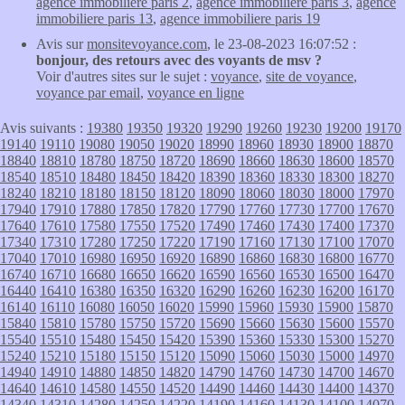
agence immobiliere paris 2
,
agence immobiliere paris 3
,
agence
immobiliere paris 13
,
agence immobiliere paris 19
Avis sur
monsitevoyance.com
, le 23-08-2023 16:07:52 :
bonjour, des retours avec des voyants de msv ?
Voir d'autres sites sur le sujet :
voyance
,
site de voyance
,
voyance par email
,
voyance en ligne
Avis suivants :
19380
19350
19320
19290
19260
19230
19200
19170
19140
19110
19080
19050
19020
18990
18960
18930
18900
18870
18840
18810
18780
18750
18720
18690
18660
18630
18600
18570
18540
18510
18480
18450
18420
18390
18360
18330
18300
18270
18240
18210
18180
18150
18120
18090
18060
18030
18000
17970
17940
17910
17880
17850
17820
17790
17760
17730
17700
17670
17640
17610
17580
17550
17520
17490
17460
17430
17400
17370
17340
17310
17280
17250
17220
17190
17160
17130
17100
17070
17040
17010
16980
16950
16920
16890
16860
16830
16800
16770
16740
16710
16680
16650
16620
16590
16560
16530
16500
16470
16440
16410
16380
16350
16320
16290
16260
16230
16200
16170
16140
16110
16080
16050
16020
15990
15960
15930
15900
15870
15840
15810
15780
15750
15720
15690
15660
15630
15600
15570
15540
15510
15480
15450
15420
15390
15360
15330
15300
15270
15240
15210
15180
15150
15120
15090
15060
15030
15000
14970
14940
14910
14880
14850
14820
14790
14760
14730
14700
14670
14640
14610
14580
14550
14520
14490
14460
14430
14400
14370
14340
14310
14280
14250
14220
14190
14160
14130
14100
14070