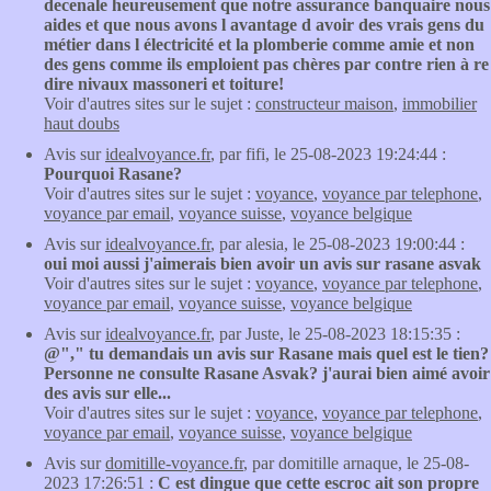
decenale heureusement que notre assurance banquaire nous
aides et que nous avons l avantage d avoir des vrais gens du
métier dans l électricité et la plomberie comme amie et non
des gens comme ils emploient pas chères par contre rien à re
dire nivaux massoneri et toiture!
Voir d'autres sites sur le sujet :
constructeur maison
,
immobilier
haut doubs
Avis sur
idealvoyance.fr
, par fifi, le 25-08-2023 19:24:44 :
Pourquoi Rasane?
Voir d'autres sites sur le sujet :
voyance
,
voyance par telephone
,
voyance par email
,
voyance suisse
,
voyance belgique
Avis sur
idealvoyance.fr
, par alesia, le 25-08-2023 19:00:44 :
oui moi aussi j'aimerais bien avoir un avis sur rasane asvak
Voir d'autres sites sur le sujet :
voyance
,
voyance par telephone
,
voyance par email
,
voyance suisse
,
voyance belgique
Avis sur
idealvoyance.fr
, par Juste, le 25-08-2023 18:15:35 :
@"," tu demandais un avis sur Rasane mais quel est le tien?
Personne ne consulte Rasane Asvak? j'aurai bien aimé avoir
des avis sur elle...
Voir d'autres sites sur le sujet :
voyance
,
voyance par telephone
,
voyance par email
,
voyance suisse
,
voyance belgique
Avis sur
domitille-voyance.fr
, par domitille arnaque, le 25-08-
2023 17:26:51 :
C est dingue que cette escroc ait son propre