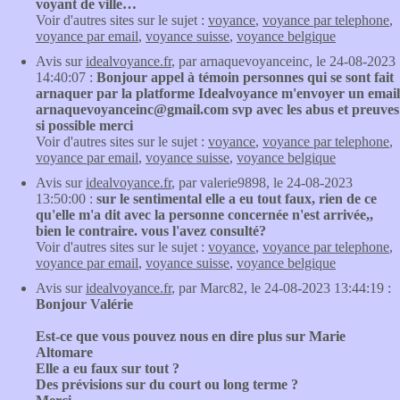
voyant de ville…
Voir d'autres sites sur le sujet :
voyance
,
voyance par telephone
,
voyance par email
,
voyance suisse
,
voyance belgique
Avis sur
idealvoyance.fr
, par arnaquevoyanceinc, le 24-08-2023
14:40:07 :
Bonjour appel à témoin personnes qui se sont fait
arnaquer par la platforme Idealvoyance m'envoyer un email
arnaquevoyanceinc@gmail.com svp avec les abus et preuves
si possible merci
Voir d'autres sites sur le sujet :
voyance
,
voyance par telephone
,
voyance par email
,
voyance suisse
,
voyance belgique
Avis sur
idealvoyance.fr
, par valerie9898, le 24-08-2023
13:50:00 :
sur le sentimental elle a eu tout faux, rien de ce
qu'elle m'a dit avec la personne concernée n'est arrivée,,
bien le contraire. vous l'avez consulté?
Voir d'autres sites sur le sujet :
voyance
,
voyance par telephone
,
voyance par email
,
voyance suisse
,
voyance belgique
Avis sur
idealvoyance.fr
, par Marc82, le 24-08-2023 13:44:19 :
Bonjour Valérie
Est-ce que vous pouvez nous en dire plus sur Marie
Altomare
Elle a eu faux sur tout ?
Des prévisions sur du court ou long terme ?