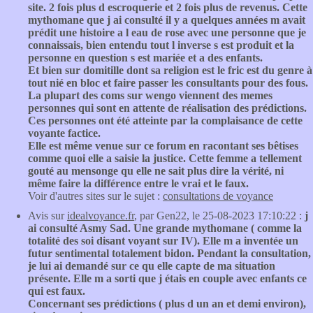
site. 2 fois plus d escroquerie et 2 fois plus de revenus. Cette
mythomane que j ai consulté il y a quelques années m avait
prédit une histoire a l eau de rose avec une personne que je
connaissais, bien entendu tout l inverse s est produit et la
personne en question s est mariée et a des enfants.
Et bien sur domitille dont sa religion est le fric est du genre à
tout nié en bloc et faire passer les consultants pour des fous.
La plupart des coms sur wengo viennent des memes
personnes qui sont en attente de réalisation des prédictions.
Ces personnes ont été atteinte par la complaisance de cette
voyante factice.
Elle est même venue sur ce forum en racontant ses bêtises
comme quoi elle a saisie la justice. Cette femme a tellement
gouté au mensonge qu elle ne sait plus dire la vérité, ni
même faire la différence entre le vrai et le faux.
Voir d'autres sites sur le sujet :
consultations de voyance
Avis sur
idealvoyance.fr
, par Gen22, le 25-08-2023 17:10:22 :
j
ai consulté Asmy Sad. Une grande mythomane ( comme la
totalité des soi disant voyant sur IV). Elle m a inventée un
futur sentimental totalement bidon. Pendant la consultation,
je lui ai demandé sur ce qu elle capte de ma situation
présente. Elle m a sorti que j étais en couple avec enfants ce
qui est faux.
Concernant ses prédictions ( plus d un an et demi environ),