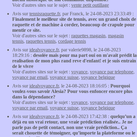
Voir d'autres sites sur le sujet :
vente petit outillage
Avis sur
tennisraquette.fr
, par Franck, le 24-08-2023 23:33:49 :
Finalement le meilleur site de tennis, avec un grand choix de
raquette et de machine à corder, beaucoup de crapule pour
mentir ce site.
Voir d'autres sites sur le sujet :
raquettes magasin
,
magasin
tennis
,
raquettes tennis
,
cordage tennis
Avis sur
idealvoyance.fr
, par valerie9898, le 24-08-2023
18:29:16 :
desolée mais pour ma part oui on m'avait prédit la
realisation de mon plus rand reve d'enfant! et je suis entrain
de le vivre
Voir d'autres sites sur le sujet :
voyance
,
voyance par telephone
,
voyance par email
,
voyance suisse
,
voyance belgique
Avis sur
idealvoyance.fr
, le 24-08-2023 18:16:05 :
Pourquoi
voulez-vous savoir Alesia? Pour vous enfoncer encore plus
dans la dépendance?
Voir d'autres sites sur le sujet :
voyance
,
voyance par telephone
,
voyance par email
,
voyance suisse
,
voyance belgique
Avis sur
idealvoyance.fr
, le 24-08-2023 17:42:38 :
quelqu’un a
déjà eu un vrai retour, une vraie prédiction réalisée.. Je ne
parle pas de petit contact, non une vraie prédiction.. Ça
serait chouette de témoigner, qu’importe la plateforme ou le