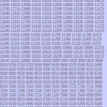
14040
14010
13980
13950
13920
13890
13860
13830
13800
13770
13740
13710
13680
13650
13620
13590
13560
13530
13500
13470
13440
13410
13380
13350
13320
13290
13260
13230
13200
13170
13140
13110
13080
13050
13020
12990
12960
12930
12900
12870
12840
12810
12780
12750
12720
12690
12660
12630
12600
12570
12540
12510
12480
12450
12420
12390
12360
12330
12300
12270
12240
12210
12180
12150
12120
12090
12060
12030
12000
11970
11940
11910
11880
11850
11820
11790
11760
11730
11700
11670
11640
11610
11580
11550
11520
11490
11460
11430
11400
11370
11340
11310
11280
11250
11220
11190
11160
11130
11100
11070
11040
11010
10980
10950
10920
10890
10860
10830
10800
10770
10740
10710
10680
10650
10620
10590
10560
10530
10500
10470
10440
10410
10380
10350
10320
10290
10260
10230
10200
10170
10140
10110
10080
10050
10020
9990
9960
9930
9900
9870
9840
9810
9780
9750
9720
9690
9660
9630
9600
9570
9540
9510
9480
9450
9420
9390
9360
9330
9300
9270
9240
9210
9180
9150
9120
9090
9060
9030
9000
8970
8940
8910
8880
8850
8820
8790
8760
8730
8700
8670
8640
8610
8580
8550
8520
8490
8460
8430
8400
8370
8340
8310
8280
8250
8220
8190
8160
8130
8100
8070
8040
8010
7980
7950
7920
7890
7860
7830
7800
7770
7740
7710
7680
7650
7620
7590
7560
7530
7500
7470
7440
7410
7380
7350
7320
7290
7260
7230
7200
7170
7140
7110
7080
7050
7020
6990
6960
6930
6900
6870
6840
6810
6780
6750
6720
6690
6660
6630
6600
6570
6540
6510
6480
6450
6420
6390
6360
6330
6300
6270
6240