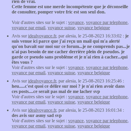
rien de vrai.
Cette femme est une merde incompétente que je déconseille
de consulter, pomper votre fric est son seul don.
Voir d'autres sites sur le sujet :
voyance
,
voyance par telephone
,
voyance par email
,
voyance suisse
,
voyance belgique
Avis sur
idealvoyance.fr
, par alesia, le 25-08-2023 16:33:02 :
je
suis venue ici parce que j'ai reçu un mail qui m'a alerté
qu'on bavait sur moi sur ce forum...je ne comprends pas...je
n'ai pas besoin de me cacher derrière plein de pseudos. je
garde ce pseudo sans problème et je n'ai rien à cacher...qui
êtes vous ?
Voir d'autres sites sur le sujet :
voyance
,
voyance par telephone
,
voyance par email
,
voyance suisse
,
voyance belgique
Avis sur
idealvoyance.fr
, par alesia, le 25-08-2023 16:25:46 :
heu.....c'est quoi ce délire sur moi ? je n'ai rien avoir dans
ces posts....ce serait pas mal de me lacher svp
Voir d'autres sites sur le sujet :
voyance
,
voyance par telephone
,
voyance par email
,
voyance suisse
,
voyance belgique
Avis sur
idealvoyance.fr
, par alesia, le 25-08-2023 16:01:34 :
des avis sur asmy sad svp
Voir d'autres sites sur le sujet :
voyance
,
voyance par telephone
,
voyance par email
,
voyance suisse
,
voyance belgique