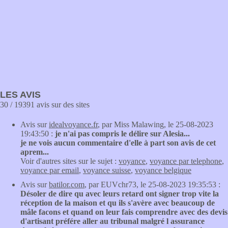
LES AVIS
30 / 19391 avis sur des sites
Avis sur
idealvoyance.fr
, par Miss Malawing, le 25-08-2023
19:43:50 :
je n'ai pas compris le délire sur Alesia...
je ne vois aucun commentaire d'elle à part son avis de cet
aprem...
Voir d'autres sites sur le sujet :
voyance
,
voyance par telephone
,
voyance par email
,
voyance suisse
,
voyance belgique
Avis sur
batilor.com
, par EUVchr73, le 25-08-2023 19:35:53 :
Désoler de dire qu avec leurs retard ont signer trop vite la
réception de la maison et qu ils s'avère avec beaucoup de
mâle facons et quand on leur fais comprendre avec des devis
d'artisant préfére aller au tribunal malgré l assurance