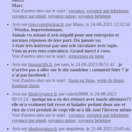
Merci
Marc
Voir d'autres sites sur le sujet :
voyance
,
voyance par telephone
,
voyance par email
,
voyance suisse
,
voyance belgique
Avis sur
cms-constructeur.fr
, par Manu, le 24-08-2023 12:32:34
:
Wouha, impressionnant.
Jamais vu autant d avis négatif pour une entreprise et
aucunes réponses de leur part. Du jamais vu.
J étais très intéressé par une scie circulaire avec tapis.
Vous m avez tous convaincu. Grand merci à vous.
Voir d'autres sites sur le sujet :
remorques en ligne
Avis sur
tissusactifs.fr
, par sam, le 24-08-2023 06:51:41 :
je
n'arrive pas à aller sur le site zandrino : comment faire ? je
n'ai pas facebook !
Voir d'autres sites sur le sujet :
tissus en ligne
,
vente de tissus
,
boutique tissus
Avis sur
idealvoyance.fr
, par valerie9898, le 24-08-2023
00:51:24 :
quelqu'un a eu des retours avec marie altomare??
elle m'a vraiment fait rever et balader pedant deux ans et
rien de s'est produit de cequ'elle m'a dit. tout l'inverse même
Voir d'autres sites sur le sujet :
voyance
,
voyance par telephone
,
voyance par email
,
voyance suisse
,
voyance belgique
Avis sur
idealvoyance.fr
, par stopalesia, le 23-08-2023 23:05:44