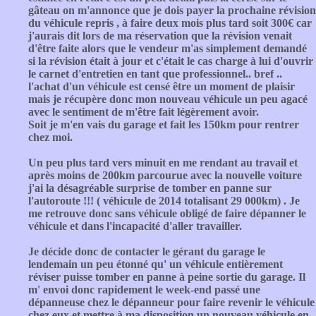
gâteau on m'annonce que je dois payer la prochaine révision
du véhicule repris , à faire deux mois plus tard soit 300€ car
j'aurais dit lors de ma réservation que la révision venait
d'être faite alors que le vendeur m'as simplement demandé
si la révision était à jour et c'était le cas charge à lui d'ouvrir
le carnet d'entretien en tant que professionnel.. bref ..
l'achat d'un véhicule est censé être un moment de plaisir
mais je récupère donc mon nouveau véhicule un peu agacé
avec le sentiment de m'être fait légèrement avoir.
Soit je m'en vais du garage et fait les 150km pour rentrer
chez moi.
Un peu plus tard vers minuit en me rendant au travail et
après moins de 200km parcourue avec la nouvelle voiture
j'ai la désagréable surprise de tomber en panne sur
l'autoroute !!! ( véhicule de 2014 totalisant 29 000km) . Je
me retrouve donc sans véhicule obligé de faire dépanner le
véhicule et dans l'incapacité d'aller travailler.
Je décide donc de contacter le gérant du garage le
lendemain un peu étonné qu' un véhicule entièrement
réviser puisse tomber en panne à peine sortie du garage. Il
m' envoi donc rapidement le week-end passé une
dépanneuse chez le dépanneur pour faire revenir le véhicule
chez eux et mettre à ma disposition un nouveau véhicule en