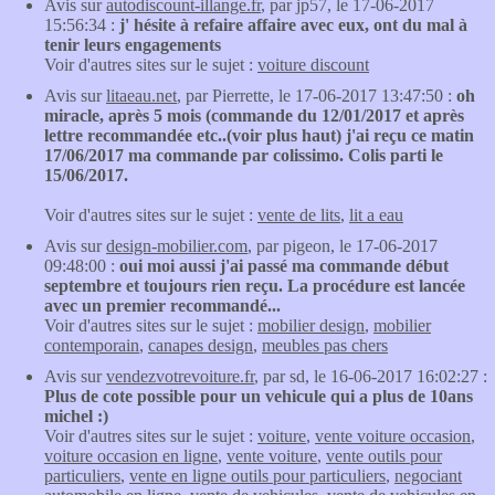
Avis sur
autodiscount-illange.fr
, par jp57, le 17-06-2017
15:56:34 :
j' hésite à refaire affaire avec eux, ont du mal à
tenir leurs engagements
Voir d'autres sites sur le sujet :
voiture discount
Avis sur
litaeau.net
, par Pierrette, le 17-06-2017 13:47:50 :
oh
miracle, après 5 mois (commande du 12/01/2017 et après
lettre recommandée etc..(voir plus haut) j'ai reçu ce matin
17/06/2017 ma commande par colissimo. Colis parti le
15/06/2017.
Voir d'autres sites sur le sujet :
vente de lits
,
lit a eau
Avis sur
design-mobilier.com
, par pigeon, le 17-06-2017
09:48:00 :
oui moi aussi j'ai passé ma commande début
septembre et toujours rien reçu. La procédure est lancée
avec un premier recommandé...
Voir d'autres sites sur le sujet :
mobilier design
,
mobilier
contemporain
,
canapes design
,
meubles pas chers
Avis sur
vendezvotrevoiture.fr
, par sd, le 16-06-2017 16:02:27 :
Plus de cote possible pour un vehicule qui a plus de 10ans
michel :)
Voir d'autres sites sur le sujet :
voiture
,
vente voiture occasion
,
voiture occasion en ligne
,
vente voiture
,
vente outils pour
particuliers
,
vente en ligne outils pour particuliers
,
negociant