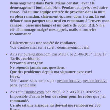
déménagement dans Paris. Même constat : avant le
déménagement tout allait bien. Pendant et après c'est autre
chose. J'ai eu une équipe rentrée de province dans la nuit,
en plein ramadan, clairement épuisée, donc à cran. Ils ont
défoncé mon parquet tout neuf en remontant à l'envers mon
canapé... cassé une lampe et un cadre de 80cm. RIEN n'a
été dédommagé malgré mes appels, mails et courrier
recommandé.
Clairement pas une société de confiance.
Voir d'autres sites sur le sujet :
demenagement paris
Avis sur
pure-gestion.com
, par Mat37, le 21-06-2017 11:02:17 :
Tarifs exorbitants!
Personnel arrogant!
Ne réponds jamais aux questions.
Que des problèmes depuis ma signature avec eux!
Fuyez
Voir d'autres sites sur le sujet :
gestion locative
,
gestion locative
paris
,
syndic lille
Avis sur
jjshouse.com
, par Pié06, le 21-06-2017 10:05:52 :
Impossible d'avoir le bon de retour pour les robes que j'ai
commandé.
Ce site est une arnaque, ils doivent me rembourser 380
Euros