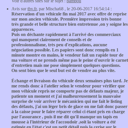
Voir d'autres sites sur le sujet :
bambou
Avis sur
tbv.fr
, par Mischa68 , le 20-06-2017 16:54:14 :
Réservation d'un véhicule fin mai 2017 avec offre de reprise
sur mon ancien véhicule. Première impression très bonne
très grande et belle structure bien entretenue ,on y soigne les
apparences.
Puis on déchante rapidement à l'arrivé des commerciaux
qui manquent clairement de conseils et de
professionnalisme, très peu d'explications, aucune
négociation possible. Les papiers sont donc remplis en 1
minute montre en mains, le vendeur fait un rapide tour de
ma voiture et ne prends même pas le peine d'ouvrir le carnet
d'entretien mais me pose simplement quelques questions.
On sent bien que le seul but est de vendre au plus vite.
Échange et livraison du véhicule deux semaines plus tard. Je
me rends donc à l'atelier selon le vendeur pour vérifier que
mon véhicule repris ne comporte pas de défauts majeur, je
patiente un moment et j'ai malheureusement la mauvaise
surprise de voir arriver le mécanicien qui me fait le listing
des défauts, j'ai un léger bris de glace on me fait donc passer
à la caisse pour le faire réparer celui ci étant pris en charge
par l'assurance , puis il me dit qu'il manque un tapis en
mousse à l'intérieur de l'accoudoir ,soit la voiture a été
estimée en l'état c'est un petit détail puis la cerise sur le