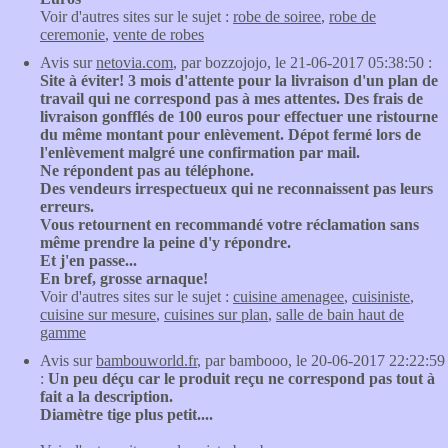
Voir d'autres sites sur le sujet :
robe de soiree
,
robe de
ceremonie
,
vente de robes
Avis sur
netovia.com
, par bozzojojo, le 21-06-2017 05:38:50 :
Site à éviter! 3 mois d'attente pour la livraison d'un plan de
travail qui ne correspond pas à mes attentes. Des frais de
livraison gonfflés de 100 euros pour effectuer une ristourne
du même montant pour enlèvement. Dépot fermé lors de
l'enlèvement malgré une confirmation par mail.
Ne répondent pas au téléphone.
Des vendeurs irrespectueux qui ne reconnaissent pas leurs
erreurs.
Vous retournent en recommandé votre réclamation sans
même prendre la peine d'y répondre.
Et j'en passe...
En bref, grosse arnaque!
Voir d'autres sites sur le sujet :
cuisine amenagee
,
cuisiniste
,
cuisine sur mesure
,
cuisines sur plan
,
salle de bain haut de
gamme
Avis sur
bambouworld.fr
, par bambooo, le 20-06-2017 22:22:59
:
Un peu déçu car le produit reçu ne correspond pas tout à
fait a la description.
Diamètre tige plus petit....