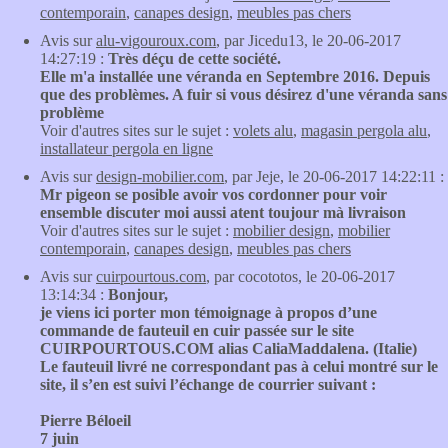
contemporain
,
canapes design
,
meubles pas chers
Avis sur
alu-vigouroux.com
, par Jicedu13, le 20-06-2017
14:27:19 :
Très déçu de cette société.
Elle m'a installée une véranda en Septembre 2016. Depuis
que des problèmes. A fuir si vous désirez d'une véranda sans
problème
Voir d'autres sites sur le sujet :
volets alu
,
magasin pergola alu
,
installateur pergola en ligne
Avis sur
design-mobilier.com
, par Jeje, le 20-06-2017 14:22:11 :
Mr pigeon se posible avoir vos cordonner pour voir
ensemble discuter moi aussi atent toujour mà livraison
Voir d'autres sites sur le sujet :
mobilier design
,
mobilier
contemporain
,
canapes design
,
meubles pas chers
Avis sur
cuirpourtous.com
, par cocototos, le 20-06-2017
13:14:34 :
Bonjour,
je viens ici porter mon témoignage à propos d’une
commande de fauteuil en cuir passée sur le site
CUIRPOURTOUS.COM alias CaliaMaddalena. (Italie)
Le fauteuil livré ne correspondant pas à celui montré sur le
site, il s’en est suivi l’échange de courrier suivant :
Pierre Béloeil
7 juin