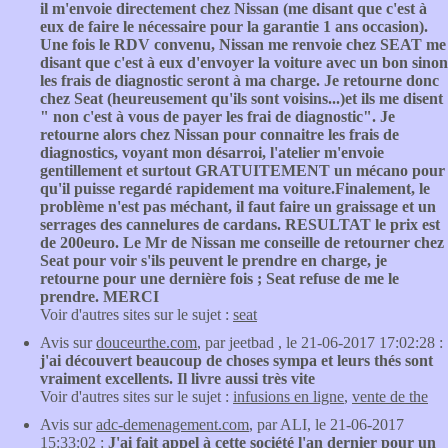
il m'envoie directement chez Nissan (me disant que c'est à
eux de faire le nécessaire pour la garantie 1 ans occasion).
Une fois le RDV convenu, Nissan me renvoie chez SEAT me
disant que c'est à eux d'envoyer la voiture avec un bon sinon
les frais de diagnostic seront à ma charge. Je retourne donc
chez Seat (heureusement qu'ils sont voisins...)et ils me disent
" non c'est à vous de payer les frai de diagnostic". Je
retourne alors chez Nissan pour connaitre les frais de
diagnostics, voyant mon désarroi, l'atelier m'envoie
gentillement et surtout GRATUITEMENT un mécano pour
qu'il puisse regardé rapidement ma voiture.Finalement, le
problème n'est pas méchant, il faut faire un graissage et un
serrages des cannelures de cardans. RESULTAT le prix est
de 200euro. Le Mr de Nissan me conseille de retourner chez
Seat pour voir s'ils peuvent le prendre en charge, je
retourne pour une dernière fois ; Seat refuse de me le
prendre. MERCI
Voir d'autres sites sur le sujet :
seat
Avis sur
douceurthe.com
, par jeetbad , le 21-06-2017 17:02:28 :
j'ai découvert beaucoup de choses sympa et leurs thés sont
vraiment excellents. Il livre aussi très vite
Voir d'autres sites sur le sujet :
infusions en ligne
,
vente de the
Avis sur
adc-demenagement.com
, par ALI, le 21-06-2017
15:33:02 :
J'ai fait appel à cette société l'an dernier pour un