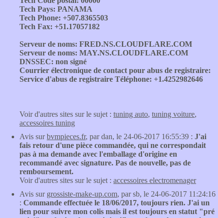
Tech Code postal: 00000
Tech Pays: PANAMA
Tech Phone: +507.8365503
Tech Fax: +51.17057182
Serveur de noms: FRED.NS.CLOUDFLARE.COM
Serveur de noms: MAY.NS.CLOUDFLARE.COM
DNSSEC: non signé
Courrier électronique de contact pour abus de registraire:
Service d'abus de registraire Téléphone: +1.4252982646
Voir d'autres sites sur le sujet :
tuning auto
,
tuning voiture
,
accessoires tuning
Avis sur
bvmpieces.fr
, par dan, le 24-06-2017 16:55:39 :
J'ai
fais retour d'une pièce commandée, qui ne correspondait
pas à ma demande avec l'emballage d'origine en
recommandé avec signature. Pas de nouvelle, pas de
remboursement.
Voir d'autres sites sur le sujet :
accessoires electromenager
Avis sur
grossiste-make-up.com
, par sb, le 24-06-2017 11:24:16
:
Commande effectuée le 18/06/2017, toujours rien. J'ai un
lien pour suivre mon colis mais il est toujours en statut "pré