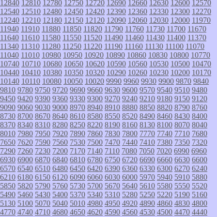
12840
12810
12780
12750
12720
12690
12660
12630
12600
12570
12540
12510
12480
12450
12420
12390
12360
12330
12300
12270
12240
12210
12180
12150
12120
12090
12060
12030
12000
11970
11940
11910
11880
11850
11820
11790
11760
11730
11700
11670
11640
11610
11580
11550
11520
11490
11460
11430
11400
11370
11340
11310
11280
11250
11220
11190
11160
11130
11100
11070
11040
11010
10980
10950
10920
10890
10860
10830
10800
10770
10740
10710
10680
10650
10620
10590
10560
10530
10500
10470
10440
10410
10380
10350
10320
10290
10260
10230
10200
10170
10140
10110
10080
10050
10020
9990
9960
9930
9900
9870
9840
9810
9780
9750
9720
9690
9660
9630
9600
9570
9540
9510
9480
9450
9420
9390
9360
9330
9300
9270
9240
9210
9180
9150
9120
9090
9060
9030
9000
8970
8940
8910
8880
8850
8820
8790
8760
8730
8700
8670
8640
8610
8580
8550
8520
8490
8460
8430
8400
8370
8340
8310
8280
8250
8220
8190
8160
8130
8100
8070
8040
8010
7980
7950
7920
7890
7860
7830
7800
7770
7740
7710
7680
7650
7620
7590
7560
7530
7500
7470
7440
7410
7380
7350
7320
7290
7260
7230
7200
7170
7140
7110
7080
7050
7020
6990
6960
6930
6900
6870
6840
6810
6780
6750
6720
6690
6660
6630
6600
6570
6540
6510
6480
6450
6420
6390
6360
6330
6300
6270
6240
6210
6180
6150
6120
6090
6060
6030
6000
5970
5940
5910
5880
5850
5820
5790
5760
5730
5700
5670
5640
5610
5580
5550
5520
5490
5460
5430
5400
5370
5340
5310
5280
5250
5220
5190
5160
5130
5100
5070
5040
5010
4980
4950
4920
4890
4860
4830
4800
4770
4740
4710
4680
4650
4620
4590
4560
4530
4500
4470
4440