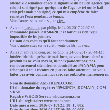
attendre 2 semaines après la signature du bail en agence que
celui ci soit signé par quelqu'un de l'agence (et oui le bail
était prêt mais non signé) ce qui m'a empêché de faire
remettre l'eau pendant ce temps.
Voir d'autres sites sur le sujet :
citya
Avis sur
litaeau.net
, par philip, le 24-06-2017 22:07:36 :
commande passée le 02/04/2017 et toujours rien reçu
impossible de les joindre.
Ce sont des voleurs qu'il faut condamner.
Voir d'autres sites sur le sujet :
vente de lits
,
lit a eau
Avis sur
am-trend.com
, par bertino, le 24-06-2017 20:44:43 :
intolérable bien présenté mais lorsque vous leur acheté un
produit ils ne vous livrent, ils ne répondent pas; pas
remboursement site internet domicilié au PANAMA pour
échapper à tout recours en justice. faite attention, ne vous
faites pas avoir comme moi avec ces publicités mensongères.
Nom de domaine: AM-TREND.COM
ID du domaine du registre: 1594269703_DOMAIN_COM-
VRSN
Registre WHOIS Server: whois.enom.com
URL du registraire: www.enom.com
Date mise à jour: 2016-07-10T21: 38: 15.00Z
Date de création: 2010-04-25T10: 59: 00.00Z