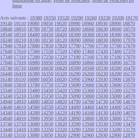
automobile en ligne
,
vente de vehicules
,
vente de vehicules en
ligne
Avis suivants :
19380
19350
19320
19290
19260
19230
19200
19170
19140
19110
19080
19050
19020
18990
18960
18930
18900
18870
18840
18810
18780
18750
18720
18690
18660
18630
18600
18570
18540
18510
18480
18450
18420
18390
18360
18330
18300
18270
18240
18210
18180
18150
18120
18090
18060
18030
18000
17970
17940
17910
17880
17850
17820
17790
17760
17730
17700
17670
17640
17610
17580
17550
17520
17490
17460
17430
17400
17370
17340
17310
17280
17250
17220
17190
17160
17130
17100
17070
17040
17010
16980
16950
16920
16890
16860
16830
16800
16770
16740
16710
16680
16650
16620
16590
16560
16530
16500
16470
16440
16410
16380
16350
16320
16290
16260
16230
16200
16170
16140
16110
16080
16050
16020
15990
15960
15930
15900
15870
15840
15810
15780
15750
15720
15690
15660
15630
15600
15570
15540
15510
15480
15450
15420
15390
15360
15330
15300
15270
15240
15210
15180
15150
15120
15090
15060
15030
15000
14970
14940
14910
14880
14850
14820
14790
14760
14730
14700
14670
14640
14610
14580
14550
14520
14490
14460
14430
14400
14370
14340
14310
14280
14250
14220
14190
14160
14130
14100
14070
14040
14010
13980
13950
13920
13890
13860
13830
13800
13770
13740
13710
13680
13650
13620
13590
13560
13530
13500
13470
13440
13410
13380
13350
13320
13290
13260
13230
13200
13170
13140
13110
13080
13050
13020
12990
12960
12930
12900
12870