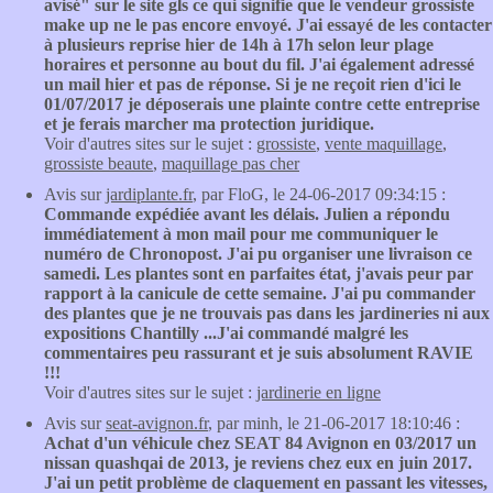
avisé" sur le site gls ce qui signifie que le vendeur grossiste
make up ne le pas encore envoyé. J'ai essayé de les contacter
à plusieurs reprise hier de 14h à 17h selon leur plage
horaires et personne au bout du fil. J'ai également adressé
un mail hier et pas de réponse. Si je ne reçoit rien d'ici le
01/07/2017 je déposerais une plainte contre cette entreprise
et je ferais marcher ma protection juridique.
Voir d'autres sites sur le sujet :
grossiste
,
vente maquillage
,
grossiste beaute
,
maquillage pas cher
Avis sur
jardiplante.fr
, par FloG, le 24-06-2017 09:34:15 :
Commande expédiée avant les délais. Julien a répondu
immédiatement à mon mail pour me communiquer le
numéro de Chronopost. J'ai pu organiser une livraison ce
samedi. Les plantes sont en parfaites état, j'avais peur par
rapport à la canicule de cette semaine. J'ai pu commander
des plantes que je ne trouvais pas dans les jardineries ni aux
expositions Chantilly ...J'ai commandé malgré les
commentaires peu rassurant et je suis absolument RAVIE
!!!
Voir d'autres sites sur le sujet :
jardinerie en ligne
Avis sur
seat-avignon.fr
, par minh, le 21-06-2017 18:10:46 :
Achat d'un véhicule chez SEAT 84 Avignon en 03/2017 un
nissan quashqai de 2013, je reviens chez eux en juin 2017.
J'ai un petit problème de claquement en passant les vitesses,