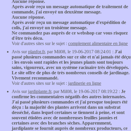
Aucune réponse.
Après avoir reçu un message automatique de traitement de
commande, j'ai envoyé un deuxième message.
Aucune réponse.
Après avoir reçu un message automatique d'expédition de
colis, j'ai envoyé un troisième message.
Ne commandez pas auprès de ce webshop car vous risquez
d'être très décu.
Voir d'autres sites sur le sujet :
complement alimentaire en ligne
Avis sur
planfor.fr
, par Mil08, le 19-06-2017 08:24:01 :
J'ai
passé plusieurs commandes sur ce site et n'ai jamais été déçu
: les envois sont rapides et les jeunes plants sont toujours
sains, vigoureux, avec un système racinaire très développés.
Le site offre de plus de très nombreux conseils de jardinage.
Vivement recommandé.
Voir d'autres sites sur le sujet :
jardinerie en ligne
Avis sur
jardiplante.fr
, par Mil08, le 19-06-2017 08:19:22 :
Je
confirme les commentaires négatifs des autres internautes.
J'ai passé plusieurs commandes et j'ai presque toujours été
déçu : la majorité des plantes arrivent dans un substrat
desséché, dans lequel certaines se tiennent à peine, et sont
souvent étiolées avec de nombreuses feuilles jaunies et
certaines avec des branches sèches. Apparemment,
jardiplante se fournit auprès de nombreux producteurs, ce