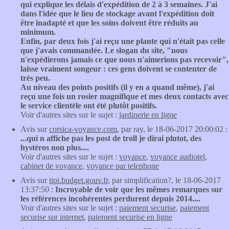
qui explique les délais d'expédition de 2 à 3 semaines. J'ai
dans l'idée que le lieu de stockage avant l'expédition doit
être inadapté et que les soins doivent être réduits au
minimum.
Enfin, par deux fois j'ai reçu une plante qui n'était pas celle
que j'avais commandée. Le slogan du site, "nous
n'expédierons jamais ce que nous n'aimerions pas recevoir",
laisse vraiment songeur : ces gens doivent se contenter de
très peu.
Au niveau des points positifs (il y en a quand même), j'ai
reçu une fois un rosier magnifique et mes deux contacts avec
le service clientèle ont été plutôt positifs.
Voir d'autres sites sur le sujet :
jardinerie en ligne
Avis sur
corsica-voyance.com
, par ray, le 18-06-2017 20:00:02 :
...qui n affiche pas les post de troll je dirai plutot, des
hystéros non plus....
Voir d'autres sites sur le sujet :
voyance
,
voyance audiotel
,
cabinet de voyance
,
voyance par telephone
Avis sur
tipi.budget.gouv.fr
, par simplification?, le 18-06-2017
13:37:50 :
Incroyable de voir que les mêmes remarques sur
les références incohérentes perdurent depuis 2014....
Voir d'autres sites sur le sujet :
paiement securise
,
paiement
securise sur internet
,
paiement securise en ligne